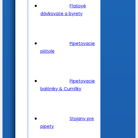
Fľašové
dávkovače a byrety
Pipetovacie
pištole
Pipetovacie
balóniky & Cumlíky
Stojany pre
pipety