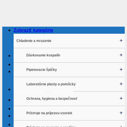
Skip
to
content
Zobraziť kategórie
Chladenie a mrazenie
Dávkovanie kvapalín
Pipetovacie špičky
Hľadať:
Laboratórne plasty a pomôcky
Prihlásenie / Registrovať sa
Ochrana, hygiena a bezpečnosť
Obľúbené položky
Moja cenová ponuka
Prístroje na prípravu vzoriek
Rýchla objednávka
Košík /
0.00
€