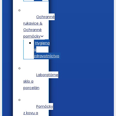
Ochranné
rukavice &
Ochranné
pomôcky
Hygiena
a
zdravotníctvo
Laboratórne
sklo a
porcelán
Pomôcky
z kovu a