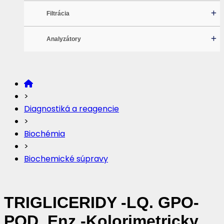
Filtrácia
Analyzátory
>
Diagnostiká a reagencie
>
Biochémia
>
Biochemické súpravy
TRIGLICERIDY -LQ. GPO-
POD. Enz.-Kolorimetricky.