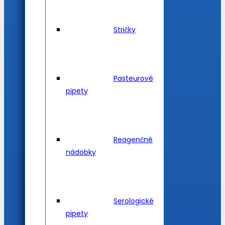
Stričky
Pasteurové
pipety
Reagenčné
nádobky
Serologické
pipety