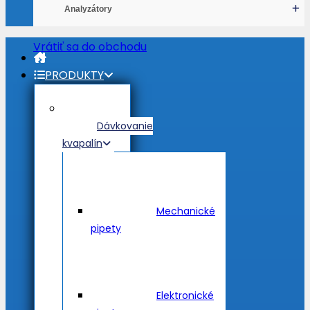
Analyzátory
Žiadne produkty v košíku.
Vrátiť sa do obchodu
PRODUKTY
Dávkovanie
kvapalín
Mechanické
pipety
Elektronické