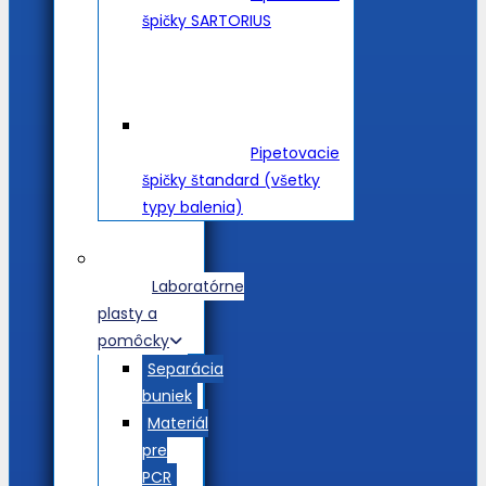
špičky SARTORIUS
Pipetovacie
špičky štandard (všetky
typy balenia)
Laboratórne
plasty a
pomôcky
Separácia
buniek
Materiál
pre
PCR