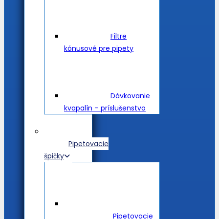
Filtre
kónusové pre pipety
Dávkovanie
kvapalín – príslušenstvo
Pipetovacie
špičky
Pipetovacie