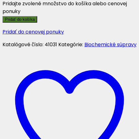
TRIGLICERIDY
Pridajte zvolené množstvo do košíka alebo cenovej
-
ponuky
LQ.
Pridať do košíka
GPO-
Pridať do cenovej ponuky
POD.
Enz.-
Katalógové číslo:
41031
Kategórie:
Biochemické súpravy
Kolorimetricky.
2x150
mL