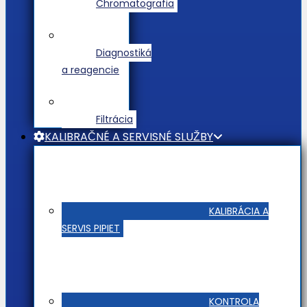
Chromatografia
Diagnostiká
a reagencie
Filtrácia
KALIBRAČNÉ A SERVISNÉ SLUŽBY
KALIBRÁCIA A
SERVIS PIPIET
KONTROLA