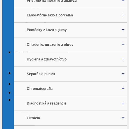
Prístroje na meranie a analýzu
Laboratórne sklo a porcelán
Pomôcky z kovu a gumy
Žiadne produkty v košíku.
Vrátiť sa do obchodu
Chladenie, mrazenie a ohrev
Hľadať:
Hygiena a zdravotníctvo
Separácia buniek
Chromatografia
Košík
Diagnostiká a reagencie
Filtrácia