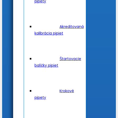
pipety
Akreditovaná
kalibrácia pipiet
Štartovacie
balíčky pipiet
Krokové
pipety