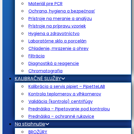
Materiál pre PCR
Ochrana, hygiena a bezpečnosť
Prístroje na meranie a analýzu
Prístroje na prípravu vzoriek
Hygiena a zdravotníctvo
Laboratórne sklo a porcelán
Chladenie, mrazenie a ohrev
Filtrácia
Diagnostiká a reagencie
Chromatografia
KALIBRAČNÉ SLUŽBY
Kalibrácia a servis pipiet – PipetteLAB
Kontrola teplomerov a vlhkomerov
Validácia (kontrola) centrifúgy
Prednáška – Pipetovanie pod kontrolou
Prednáška – ochranné rukavice
Na stiahnutie
BROŽÚRY