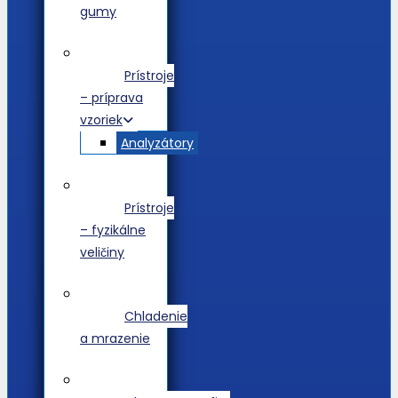
gumy
Prístroje
– príprava
vzoriek
Analyzátory
Prístroje
– fyzikálne
veličiny
Chladenie
a mrazenie