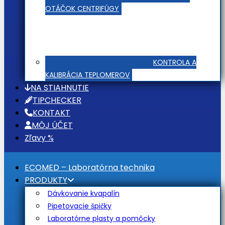
OTÁČOK CENTRIFÚGY
KONTROLA A
KALIBRÁCIA TEPLOMEROV
NA STIAHNUTIE
TIPCHECKER
KONTAKT
MÔJ ÚČET
Zľavy %
ECOMED – Laboratórna technika
PRODUKTY
Dávkovanie kvapalín
Pipetovacie špičky
Laboratórne plasty a pomôcky