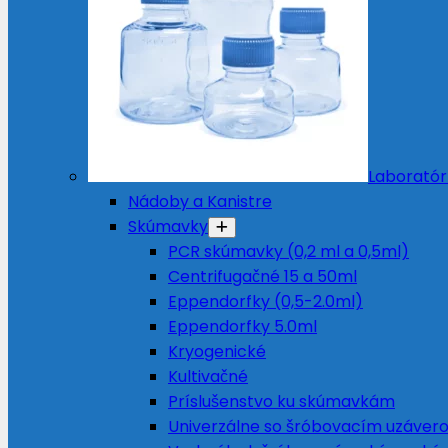
Laboratór
Nádoby a Kanistre
Skúmavky
PCR skúmavky (0,2 ml a 0,5ml)
Centrifugačné 15 a 50ml
Eppendorfky (0,5-2.0ml)
Eppendorfky 5.0ml
Kryogenické
Kultivačné
Príslušenstvo ku skúmavkám
Univerzálne so šróbovacím uzáver