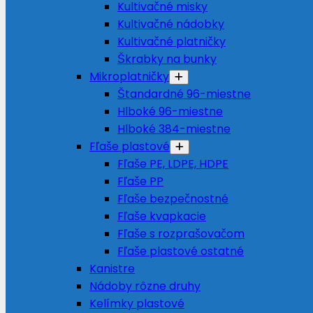
Kultivačné misky
Kultivačné nádobky
Kultivačné platničky
Škrabky na bunky
Mikroplatničky
Štandardné 96-miestne
Hlboké 96-miestne
Hlboké 384-miestne
Fľaše plastové
Fľaše PE, LDPE, HDPE
Fľaše PP
Fľaše bezpečnostné
Fľaše kvapkacie
Fľaše s rozprašovačom
Fľaše plastové ostatné
Kanistre
Nádoby rôzne druhy
Kelímky plastové