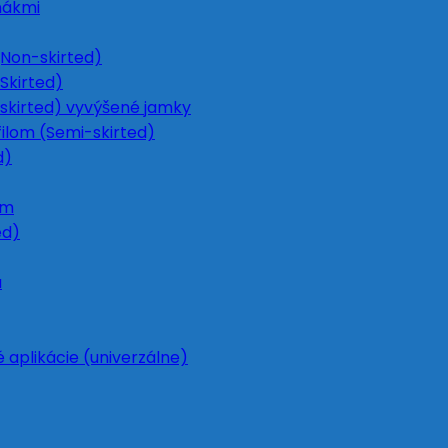
nákmi
Non-skirted)
Skirted)
skirted) vyvýšené jamky
ilom (Semi-skirted)
d)
om
ed)
u
 aplikácie (univerzálne)