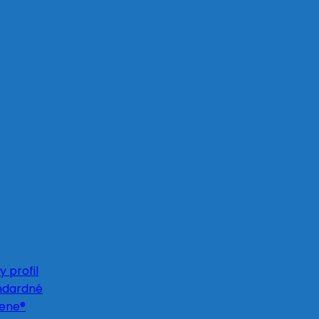
 profil
ndardné
Gene®