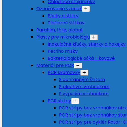
Chladiace stojančeky
Označovanie vzoriek
Pásky a štítky
Tlačiareň štítkov
Parafilm, fólie, alobal
Plasty pre mikrobiológiu
Inokulačné kľučky, stierky a hokejky
Petriho misky
Bakteriologické očká - kovové
Materiál pre PCR
PCR skúmavky
S ochranným štítom
S plochým vrchnákom
S vypulým vrchnákom
PCR strípy
PCR strípy bez vrchnákov nízky
PCR strípy bez vrchnákov šta
PCR strípy pre cyklér Rotor-