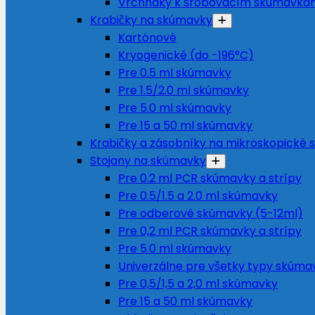
Vrchnáky k šróbovacím skúmavká
Krabičky na skúmavky
Kartónové
Kryogenické (do -196°C)
Pre 0.5 ml skúmavky
Pre 1.5/2.0 ml skúmavky
Pre 5.0 ml skúmavky
Pre 15 a 50 ml skúmavky
Krabičky a zásobníky na mikroskopické s
Stojany na skúmavky
Pre 0.2 ml PCR skúmavky a strípy
Pre 0.5/1.5 a 2.0 ml skúmavky
Pre odberové skúmavky (5-12ml)
Pre 0,2 ml PCR skúmavky a strípy
Pre 5.0 ml skúmavky
Univerzálne pre všetky typy skúma
Pre 0,5/1,5 a 2,0 ml skúmavky
Pre 15 a 50 ml skúmavky