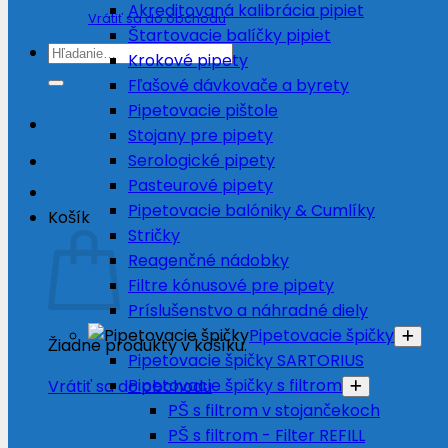
Akreditovaná kalibrácia pipiet
Vrátiť sa do obchodu
Štartovacie balíčky pipiet
Hľadať:
Krokové pipety
Fľašové dávkovače a byrety
Pipetovacie pištole
Stojany pre pipety
Serologické pipety
Pasteurové pipety
Pipetovacie balóniky & Cumlíky
Košík
Stričky
Reagenčné nádobky
Filtre kónusové pre pipety
Príslušenstvo a náhradné diely
Pipetovacie špičky
Žiadne produkty v košíku.
Pipetovacie špičky SARTORIUS
Pipetovacie špičky s filtrom
Vrátiť sa do obchodu
PŠ s filtrom v stojančekoch
PŠ s filtrom - Filter REFILL