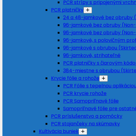
PCR strípy s pripojenými vrch
PCR platničky
24 a 48-jamkové bez obruby (
96-jamkové bez obruby (Non-
96-jamkové bez obruby (Non-
96-jamkové, s polovičným prof
96-jamkové s obrubou (Skirte
96-jamkové, strihateľné
PCR platničky s čiarovým kód
384-miestne s obrubou (Skirt
Krycie fólie a rohože
PCR Fólie s tepelnou aplikácio
PCR krycie rohože
PCR Samopriľnavé fólie
Samopriľnavé fólie pre ostatné
PCR príslušenstvo a pomôcky
PCR stojančeky na skúmavky
Kultivácia buniek