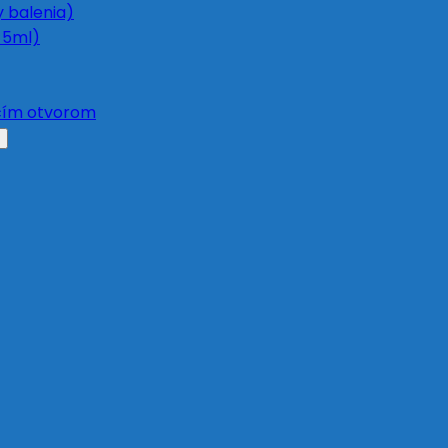
y balenia)
 5ml)
acím otvorom