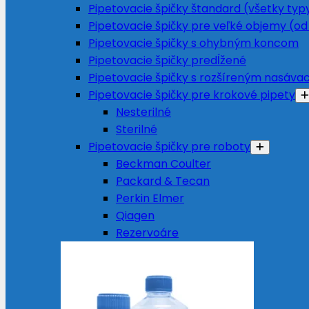
Pipetovacie špičky štandard (všetky typ
Pipetovacie špičky pre veľké objemy (od
Pipetovacie špičky s ohybným koncom
Pipetovacie špičky predĺžené
Pipetovacie špičky s rozšíreným nasáv
Pipetovacie špičky pre krokové pipety
Nesterilné
Sterilné
Pipetovacie špičky pre roboty
Beckman Coulter
Packard & Tecan
Perkin Elmer
Qiagen
Rezervoáre