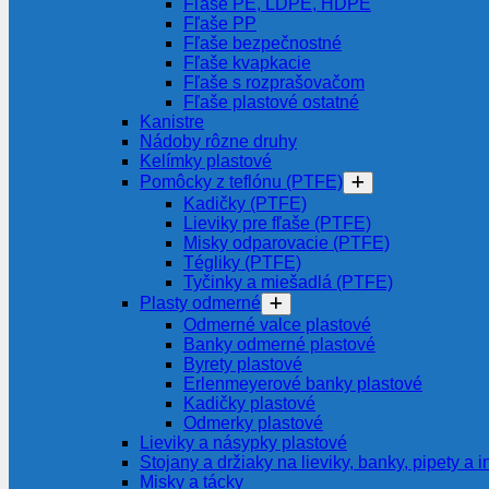
Fľaše PE, LDPE, HDPE
Fľaše PP
Fľaše bezpečnostné
Fľaše kvapkacie
Fľaše s rozprašovačom
Fľaše plastové ostatné
Kanistre
Nádoby rôzne druhy
Kelímky plastové
Pomôcky z teflónu (PTFE)
Kadičky (PTFE)
Lieviky pre fľaše (PTFE)
Misky odparovacie (PTFE)
Tégliky (PTFE)
Tyčinky a miešadlá (PTFE)
Plasty odmerné
Odmerné valce plastové
Banky odmerné plastové
Byrety plastové
Erlenmeyerové banky plastové
Kadičky plastové
Odmerky plastové
Lieviky a násypky plastové
Stojany a držiaky na lieviky, banky, pipety a i
Misky a tácky