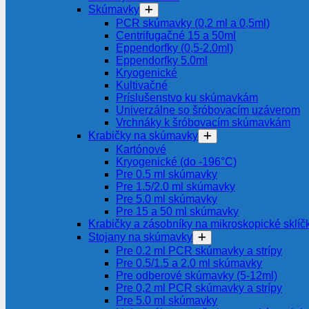
Skúmavky
PCR skúmavky (0,2 ml a 0,5ml)
Centrifugačné 15 a 50ml
Eppendorfky (0,5-2.0ml)
Eppendorfky 5.0ml
Kryogenické
Kultivačné
Príslušenstvo ku skúmavkám
Univerzálne so šróbovacím uzáverom
Vrchnáky k šróbovacím skúmavkám
Krabičky na skúmavky
Kartónové
Kryogenické (do -196°C)
Pre 0.5 ml skúmavky
Pre 1.5/2.0 ml skúmavky
Pre 5.0 ml skúmavky
Pre 15 a 50 ml skúmavky
Krabičky a zásobníky na mikroskopické sklíč
Stojany na skúmavky
Pre 0.2 ml PCR skúmavky a strípy
Pre 0.5/1.5 a 2.0 ml skúmavky
Pre odberové skúmavky (5-12ml)
Pre 0,2 ml PCR skúmavky a strípy
Pre 5.0 ml skúmavky