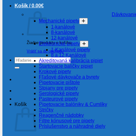
Košík /
0.00
€
Dávkovanie
Mechanické pipety
1-kanálové
8-kanálové
12-kanálové
Žiadne produkty v košíku.
Elektronické pipety
1-Kanálové pipety
Vrátiť sa do obchodu
8 a 12 Kanálové
Hľadať:
Akreditovaná kalibrácia pipiet
Štartovacie balíčky pipiet
Krokové pipety
Fľašové dávkovače a byrety
Pipetovacie pištole
Stojany pre pipety
Serologické pipety
Pasteurové pipety
Pipetovacie balóniky & Cumlíky
Košík
Stričky
Reagenčné nádobky
Filtre kónusové pre pipety
Príslušenstvo a náhradné diely