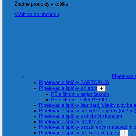
Žiadne produkty v košíku.
Vrátiť sa do obchodu
Pipetovaci
Pipetovacie špičky SARTORIUS
Pipetovacie špičky s filtrom
PŠ s filtrom v stojančekoch
PŠ s filtrom - Filter REFILL
Pipetovacie špičky štandard (všetky typy bale
Pipetovacie špičky pre veľké objemy (od 5ml
Pipetovacie špičky s ohybným koncom
Pipetovacie špičky predĺžené
Pipetovacie špičky s rozšíreným nasávacím 
Pipetovacie špičky pre krokové pipety