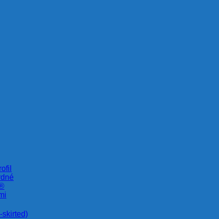
ofil
rdné
e®
mi
skirted)