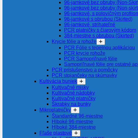
96-jamkové bez obruby (Non-Skir
96-jamkové bez obruby (Non-skir
96-jamkové, s polovičným profilom
96-jamkové s obrubou (Skirted)
96-jamkové, strihateľné
PCR platničky s čiarovým kódom
384-miestne s obrubou (Skirted)
Krycie fólie a rohože
PCR Fólie s tepelnou aplikáciou
PCR krycie rohože
PCR Samopriľnavé fólie
Samopriľnavé fólie pre ostatné ap
PCR príslušenstvo a pomôcky
PCR stojančeky na skúmavky
Kultivácia buniek
Kultivačné misky
Kultivačné nádobky
Kultivačné platničky
Škrabky na bunky
Mikroplatničky
Štandardné 96-miestne
Hlboké 96-miestne
Hlboké 384-miestne
Fľaše plastové