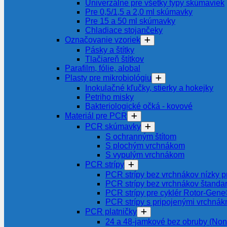
Univerzálne pre všetky typy skúmaviek
Pre 0,5/1,5 a 2,0 ml skúmavky
Pre 15 a 50 ml skúmavky
Chladiace stojančeky
Označovanie vzoriek
Pásky a štítky
Tlačiareň štítkov
Parafilm, fólie, alobal
Plasty pre mikrobiológiu
Inokulačné kľučky, stierky a hokejky
Petriho misky
Bakteriologické očká - kovové
Materiál pre PCR
PCR skúmavky
S ochranným štítom
S plochým vrchnákom
S vypulým vrchnákom
PCR strípy
PCR strípy bez vrchnákov nízky pr
PCR strípy bez vrchnákov štanda
PCR strípy pre cyklér Rotor-Gen
PCR strípy s pripojenými vrchnák
PCR platničky
24 a 48-jamkové bez obruby (Non-