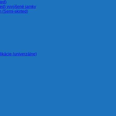
ted)
ted) vyvýšené jamky
 (Semi-skirted)
likácie (univerzálne)