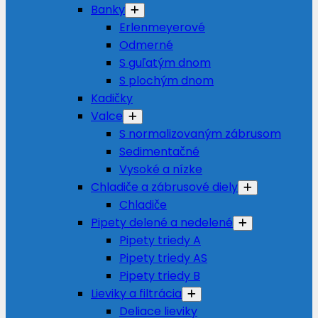
Banky
Erlenmeyerové
Odmerné
S guľatým dnom
S plochým dnom
Kadičky
Valce
S normalizovaným zábrusom
Sedimentačné
Vysoké a nízke
Chladiče a zábrusové diely
Chladiče
Pipety delené a nedelené
Pipety triedy A
Pipety triedy AS
Pipety triedy B
Lieviky a filtrácia
Deliace lieviky