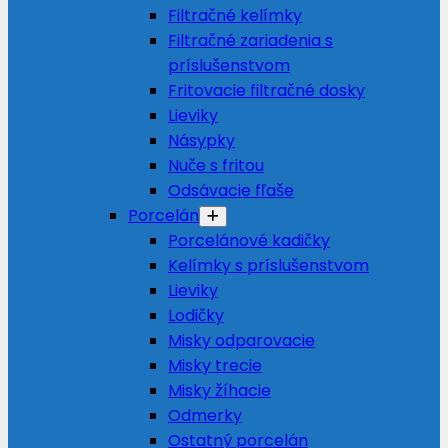
Filtračné kelímky
Filtračné zariadenia s
príslušenstvom
Fritovacie filtračné dosky
Lieviky
Násypky
Nuče s fritou
Odsávacie fľaše
Porcelán
Porcelánové kadičky
Kelímky s príslušenstvom
Lieviky
Lodičky
Misky odparovacie
Misky trecie
Misky žíhacie
Odmerky
Ostatný porcelán