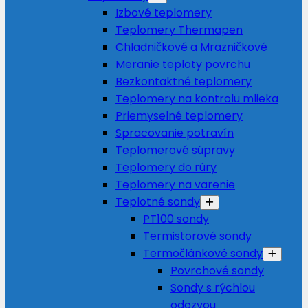
Izbové teplomery
Teplomery Thermapen
Chladničkové a Mrazničkové
Meranie teploty povrchu
Bezkontaktné teplomery
Teplomery na kontrolu mlieka
Priemyselné teplomery
Spracovanie potravín
Teplomerové súpravy
Teplomery do rúry
Teplomery na varenie
Teplotné sondy
PT100 sondy
Termistorové sondy
Termočlánkové sondy
Povrchové sondy
Sondy s rýchlou
odozvou