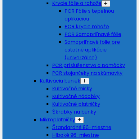
Krycie fólie a rohože
PCR Fólie s tepelnou
aplikáciou
PCR krycie rohože
PCR Samopriľnavé fólie
Samopriľnavé fólie pre
ostatné aplikácie
(univerzálne)
PCR príslušenstvo a pomôcky
PCR stojančeky na skúmavky
Kultivácia buniek
Kultivačné misky
Kultivačné nádobky
Kultivačné platničky
Škrabky na bunky
Mikroplatničky
Štandardné 96-miestne
Hlboké 96-miestne