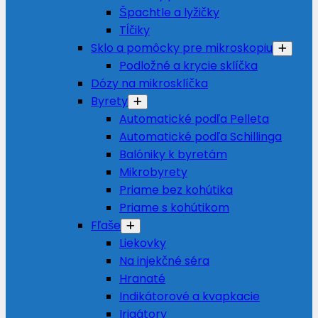
Špachtle a lyžičky
Tĺčiky
Sklo a pomôcky pre mikroskopiu
Podložné a krycie sklíčka
Dózy na mikrosklíčka
Byrety
Automatické podľa Pelleta
Automatické podľa Schillinga
Balóniky k byretám
Mikrobyrety
Priame bez kohútika
Priame s kohútikom
Fľaše
Liekovky
Na injekčné séra
Hranaté
Indikátorové a kvapkacie
Irigátory