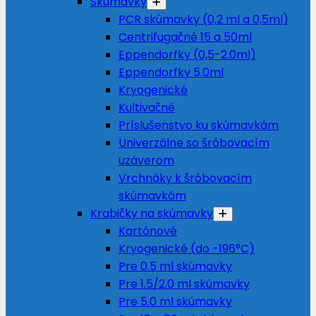
Skúmavky
PCR skúmavky (0,2 ml a 0,5ml)
Centrifugačné 15 a 50ml
Eppendorfky (0,5-2.0ml)
Eppendorfky 5.0ml
Kryogenické
Kultivačné
Príslušenstvo ku skúmavkám
Univerzálne so šróbovacím
uzáverom
Vrchnáky k šróbovacím
skúmavkám
Krabičky na skúmavky
Kartónové
Kryogenické (do -196°C)
Pre 0.5 ml skúmavky
Pre 1.5/2.0 ml skúmavky
Pre 5.0 ml skúmavky