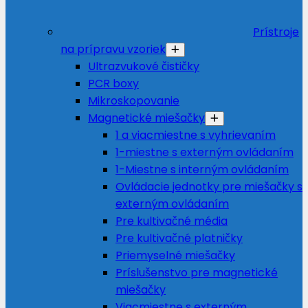
Prístroje
na prípravu vzoriek
Ultrazvukové čističky
PCR boxy
Mikroskopovanie
Magnetické miešačky
1 a viacmiestne s vyhrievaním
1-miestne s externým ovládaním
1-Miestne s interným ovládaním
Ovládacie jednotky pre miešačky s
externým ovládaním
Pre kultivačné média
Pre kultivačné platničky
Priemyselné miešačky
Príslušenstvo pre magnetické
miešačky
Viacmiestne s externým