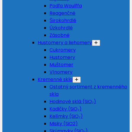
Podľa Woulffa
Reagenčné
Širokohrdlé
Úzkohrdlé
Zásobné
Hustomery a liehomery
Cukromery
Hustomery
Muštomer
Vínomery
Kremenné sklo
Ostatný sortiment z kremenného
skla
Hodinové sklá (SiO₂)
Kadičky (SiO₂)
Kelímky (SiO₂)
Misky (SiO2)
Skúmavky (SiO₂)