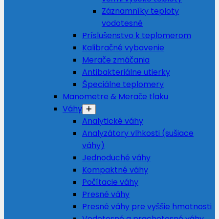
Záznamníky teploty
vodotesné
Príslušenstvo k teplomerom
Kalibračné vybavenie
Merače zmáčania
Antibakteriálne utierky
Špeciálne teplomery
Manometre & Merače tlaku
Váhy
Analytické váhy
Analyzátory vlhkosti (sušiace
váhy)
Jednoduché váhy
Kompaktné váhy
Počítacie váhy
Presné váhy
Presné váhy pre vyššie hmotnosti
Vodotesné a prachotesné váhy