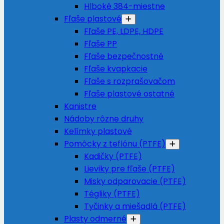
Hlboké 384-miestne
Fľaše plastové
Fľaše PE, LDPE, HDPE
Fľaše PP
Fľaše bezpečnostné
Fľaše kvapkacie
Fľaše s rozprašovačom
Fľaše plastové ostatné
Kanistre
Nádoby rôzne druhy
Kelímky plastové
Pomôcky z teflónu (PTFE)
Kadičky (PTFE)
Lieviky pre fľaše (PTFE)
Misky odparovacie (PTFE)
Tégliky (PTFE)
Tyčinky a miešadlá (PTFE)
Plasty odmerné