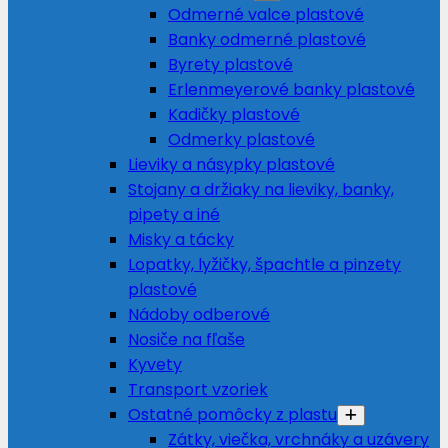
Odmerné valce plastové
Banky odmerné plastové
Byrety plastové
Erlenmeyerové banky plastové
Kadičky plastové
Odmerky plastové
Lieviky a násypky plastové
Stojany a držiaky na lieviky, banky,
pipety a iné
Misky a tácky
Lopatky, lyžičky, špachtle a pinzety
plastové
Nádoby odberové
Nosiče na fľaše
Kyvety
Transport vzoriek
Ostatné pomôcky z plastu
Zátky, viečka, vrchnáky a uzávery