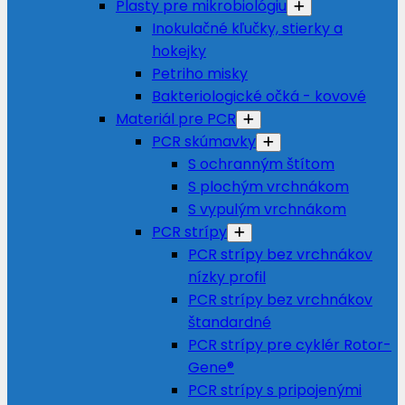
Plasty pre mikrobiológiu
Inokulačné kľučky, stierky a
hokejky
Petriho misky
Bakteriologické očká - kovové
Materiál pre PCR
PCR skúmavky
S ochranným štítom
S plochým vrchnákom
S vypulým vrchnákom
PCR strípy
PCR strípy bez vrchnákov
nízky profil
PCR strípy bez vrchnákov
štandardné
PCR strípy pre cyklér Rotor-
Gene®
PCR strípy s pripojenými