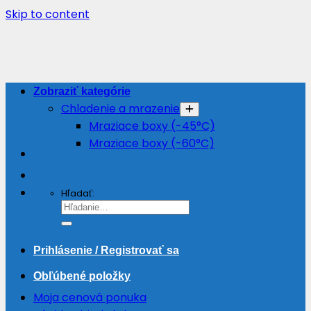
Skip to content
Zobraziť kategórie
Chladenie a mrazenie
Mraziace boxy (-45°C)
Mraziace boxy (-60°C)
Hľadať:
Prihlásenie / Registrovať sa
Obľúbené položky
Moja cenová ponuka