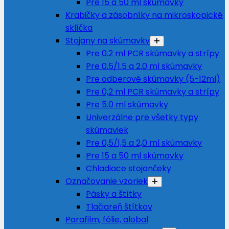
Pre 15 a 50 ml skúmavky
Krabičky a zásobníky na mikroskopické
sklíčka
Stojany na skúmavky
Pre 0.2 ml PCR skúmavky a strípy
Pre 0.5/1.5 a 2.0 ml skúmavky
Pre odberové skúmavky (5-12ml)
Pre 0,2 ml PCR skúmavky a strípy
Pre 5.0 ml skúmavky
Univerzálne pre všetky typy
skúmaviek
Pre 0,5/1,5 a 2,0 ml skúmavky
Pre 15 a 50 ml skúmavky
Chladiace stojančeky
Označovanie vzoriek
Pásky a štítky
Tlačiareň štítkov
Parafilm, fólie, alobal