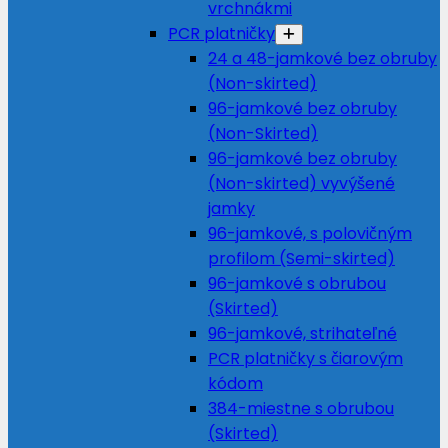
vrchnákmi
PCR platničky
24 a 48-jamkové bez obruby
(Non-skirted)
96-jamkové bez obruby
(Non-Skirted)
96-jamkové bez obruby
(Non-skirted) vyvýšené
jamky
96-jamkové, s polovičným
profilom (Semi-skirted)
96-jamkové s obrubou
(Skirted)
96-jamkové, strihateľné
PCR platničky s čiarovým
kódom
384-miestne s obrubou
(Skirted)