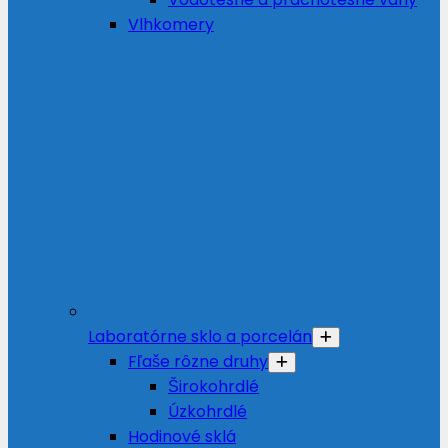
Vlhkomery
Laboratórne sklo a porcelán
Fľaše rôzne druhy
Širokohrdlé
Úzkohrdlé
Hodinové sklá