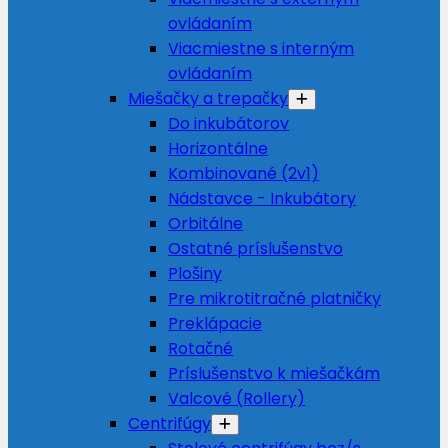
ovládaním
Viacmiestne s interným
ovládaním
Miešačky a trepačky
Do inkubátorov
Horizontálne
Kombinované (2v1)
Nádstavce - Inkubátory
Orbitálne
Ostatné príslušenstvo
Plošiny
Pre mikrotitračné platničky
Preklápacie
Rotačné
Príslušenstvo k miešačkám
Valcové (Rollery)
Centrifúgy