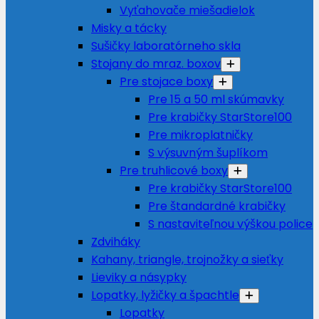
Vyťahovače miešadielok
Misky a tácky
Sušičky laboratórneho skla
Stojany do mraz. boxov
Pre stojace boxy
Pre 15 a 50 ml skúmavky
Pre krabičky StarStore100
Pre mikroplatničky
S výsuvným šuplíkom
Pre truhlicové boxy
Pre krabičky StarStore100
Pre štandardné krabičky
S nastaviteľnou výškou police
Zdviháky
Kahany, triangle, trojnožky a sieťky
Lieviky a násypky
Lopatky, lyžičky a špachtle
Lopatky