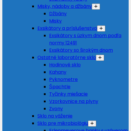
Misky, nádoby a džbány
Džbány
Misky
Exsikátory a príslušenstvo
Exsikátory s úzkym dnom podľa
normy 12491
Exsikátory so širokým dnom
Ostatné laboratórne sklo
Hodinové sklo
Kahany
Pyknometre
Špachtle
Tyčinky miešacie
Vzorkovnice na plyny
Zvony
Sklo na váženie
Sklo pre mikrobiológiu
Erlenmeyerove banky s uzáverom