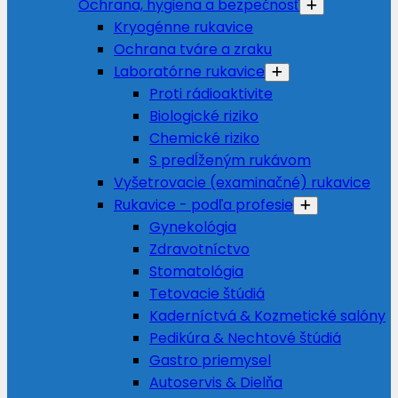
Ochrana, hygiena a bezpečnosť
Kryogénne rukavice
Ochrana tváre a zraku
Laboratórne rukavice
Proti rádioaktivite
Biologické riziko
Chemické riziko
S predĺženým rukávom
Vyšetrovacie (examinačné) rukavice
Rukavice - podľa profesie
Gynekológia
Zdravotníctvo
Stomatológia
Tetovacie štúdiá
Kaderníctvá & Kozmetické salóny
Pedikúra & Nechtové štúdiá
Gastro priemysel
Autoservis & Dielňa