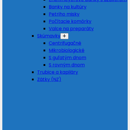
Banky na kultúry
Petriho misky
Počítacie komôrky
Valce na preparáty
Skúmavky
Centrifugačné
Mikrobiologické
S guľatým dnom
S rovným dnom
Trubice a kapiláry
Zátky (NZ)