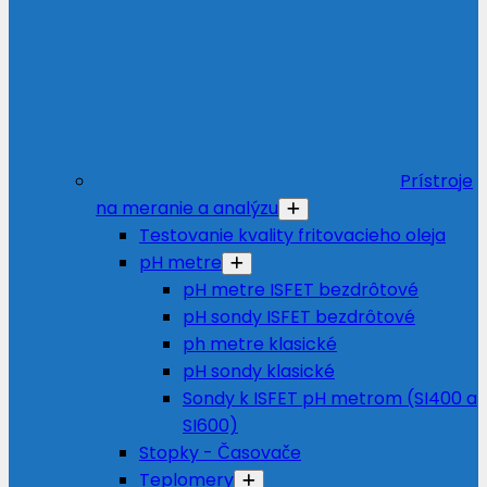
Prístroje
na meranie a analýzu
Testovanie kvality fritovacieho oleja
pH metre
pH metre ISFET bezdrôtové
pH sondy ISFET bezdrôtové
ph metre klasické
pH sondy klasické
Sondy k ISFET pH metrom (SI400 a
SI600)
Stopky - Časovače
Teplomery