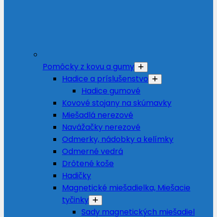
Pomôcky z kovu a gumy
Hadice a príslušenstvo
Hadice gumové
Kovové stojany na skúmavky
Miešadlá nerezové
Navážačky nerezové
Odmerky, nádobky a kelímky
Odmerné vedrá
Drôtené koše
Hadičky
Magnetické miešadielka, Miešacie
tyčinky
Sady magnetických miešadiel