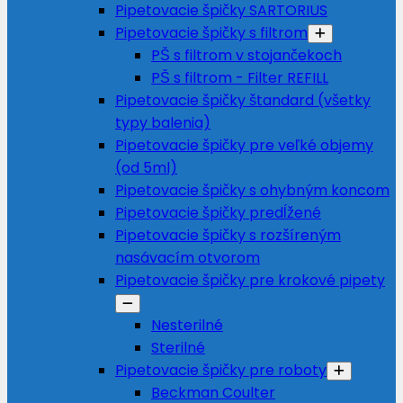
Pipetovacie špičky SARTORIUS
Pipetovacie špičky s filtrom
PŠ s filtrom v stojančekoch
PŠ s filtrom - Filter REFILL
Pipetovacie špičky štandard (všetky
typy balenia)
Pipetovacie špičky pre veľké objemy
(od 5ml)
Pipetovacie špičky s ohybným koncom
Pipetovacie špičky predĺžené
Pipetovacie špičky s rozšíreným
nasávacím otvorom
Pipetovacie špičky pre krokové pipety
Nesterilné
Sterilné
Pipetovacie špičky pre roboty
Beckman Coulter