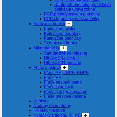
Samopriľnavé fólie pre ostatné
aplikácie (univerzálne)
PCR príslušenstvo a pomôcky
PCR stojančeky na skúmavky
Kultivácia buniek
Kultivačné misky
Kultivačné nádobky
Kultivačné platničky
Škrabky na bunky
Mikroplatničky
Štandardné 96-miestne
Hlboké 96-miestne
Hlboké 384-miestne
Fľaše plastové
Fľaše PE, LDPE, HDPE
Fľaše PP
Fľaše bezpečnostné
Fľaše kvapkacie
Fľaše s rozprašovačom
Fľaše plastové ostatné
Kanistre
Nádoby rôzne druhy
Kelímky plastové
Pomôcky z teflónu (PTFE)