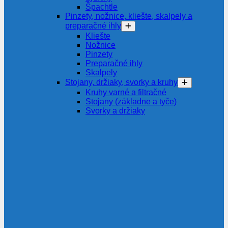
Špachtle
Pinzety, nožnice, kliešte, skalpely a
preparačné ihly
Kliešte
Nožnice
Pinzety
Preparačné ihly
Skalpely
Stojany, držiaky, svorky a kruhy
Kruhy varné a filtračné
Stojany (základne a tyče)
Svorky a držiaky