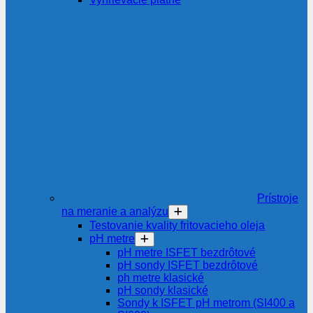
Prístroje
na meranie a analýzu
Testovanie kvality fritovacieho oleja
pH metre
pH metre ISFET bezdrôtové
pH sondy ISFET bezdrôtové
ph metre klasické
pH sondy klasické
Sondy k ISFET pH metrom (SI400 a