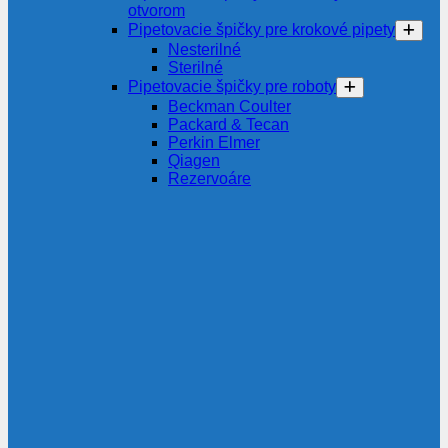
otvorom
Pipetovacie špičky pre krokové pipety
Nesterilné
Sterilné
Pipetovacie špičky pre roboty
Beckman Coulter
Packard & Tecan
Perkin Elmer
Qiagen
Rezervoáre