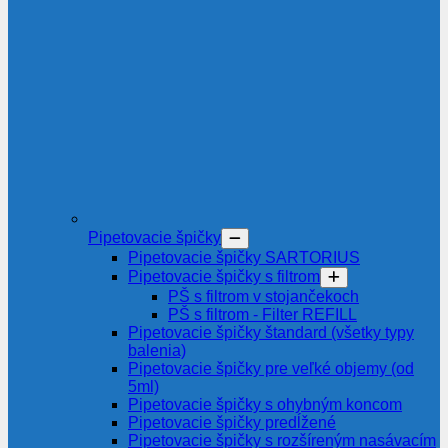
Pipetovacie špičky
Pipetovacie špičky SARTORIUS
Pipetovacie špičky s filtrom
PŠ s filtrom v stojančekoch
PŠ s filtrom - Filter REFILL
Pipetovacie špičky štandard (všetky typy
balenia)
Pipetovacie špičky pre veľké objemy (od
5ml)
Pipetovacie špičky s ohybným koncom
Pipetovacie špičky predĺžené
Pipetovacie špičky s rozšíreným nasávacím