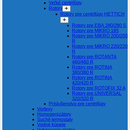
Veľké centrifúgy
Rotory
Rotory pre centrifúgy HETTICH
Rotory pre EBA 280/280 S
Rotory pre MIKRO 185
Rotory pre MIKRO 200/200
R
Rotory pre MIKRO 220/220
R
Rotory pre ROTANTA
460/460 R
Rotory pre ROTINA
380/380 R
Rotory pre ROTINA
420/420 R
Rotory pre ROTOFIX 32 A
Rotory pre UNIVERSAL
320/320 R
Príslušenstvo pre centrifúgy
Vortexy
Homogenizátory
Suché termostaty
Vodné kúpele
Vyhrievacie platne