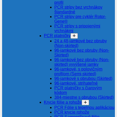
profil
PCR strípy bez vrchnákov
štandardné
PCR strípy pre cyklér Rotor-
Gene®
PCR strípy s pripojenými
vrchnákmi
PCR platničky
24 a 48-jamkové bez obruby
(Non-skirted)
96-jamkové bez obruby (Non-
Skirted)
96-jamkové bez obruby (Non-
skirted) vyvýšené jamky
96-jamkové, s polovičným
profilom (Semi-skirted)
96-jamkové s obrubou (Skirted)
96-jamkové, strihateľné
PCR platničky s čiarovým
kódom
384-miestne s obrubou (Skirted)
Krycie fólie a rohože
PCR Fólie s tepelnou aplikáciou
PCR krycie rohože
PCR Samopriľnavé fólie