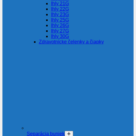
Ihly 21G
Ihly 22G
Ihly 23G
Ihly 25G
Ihly 26G
Ihly 27G
Ihly 30G
Zdravotnícke čelenky a čiapky
Separácia buniek