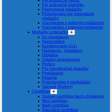
Pre kultivačné média
Pre kultivačné platničky
Priemyselné miešačky
Príslušenstvo pre magnetické
miešačky
Viacmiestne s externým ovládaním
Viacmiestne s interným ovládaním
Miešačky a trepačky
Do inkubátorov
Horizontálne
Kombinované (2v1)
Nádstavce - Inkubátory
Orbitálne
Ostatné príslušenstvo
Plošiny
Pre mikrotitračné platničky
Preklápacie
Rotačné
Príslušenstvo k miešačkám
Valcové (Rollery)
Centrifúgy
Stolové centrifúgy bez/s chladením
Mini centrifúgy
Malé centrifúgy
Špeciálne centrifúgy