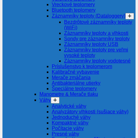
Vreckové teplomery
Bluetooth teplomery
Záznamníky teploty (Dataloggery)
Bezdrôtové záznamníky teploty
(WiFi)
Záznamníky teploty a vlhkosti
Sondy pre záznamníky teploty
Záznamníky teploty USB
Záznamníky teploty pre veľmi
vysoké teploty
Záznamníky teploty vodotesné
Príslušenstvo k teplomerom
Kalibračné vybavenie
Merače zmáčania
Antibakteriálne utierky
Špeciálne teplomery
Manometre & Merače tlaku
Váhy
Analytické váhy
Analyzátory vlhkosti (sušiace váhy)
Jednoduché váhy
Kompaktné váhy
Počítacie váhy
Presné váhy