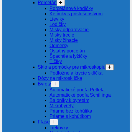
Porcelán
Porcelánové kadičky
Kelímky s príslušenstvom
Lieviky
Lodičky
Misky odparovacie
Misky trecie
Misky žíhacie
Odmerky
Ostatný porcelán
Špachtle a lyžičky
Tĺčiky
Sklo a pomôcky pre mikroskopiu
Podložné a krycie sklíčka
Dózy na mikrosklíčka
Byrety
Automatické podľa Pelleta
Automatické podľa Schillinga
Balóniky k byretám
Mikrobyrety
Priame bez kohútika
Priame s kohútikom
Fľaše
Liekovky