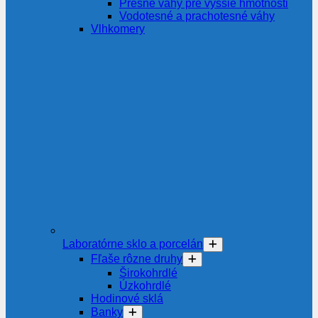
Presné váhy pre vyššie hmotnosti
Vodotesné a prachotesné váhy
Vlhkomery
Laboratórne sklo a porcelán
Fľaše rôzne druhy
Širokohrdlé
Úzkohrdlé
Hodinové sklá
Banky