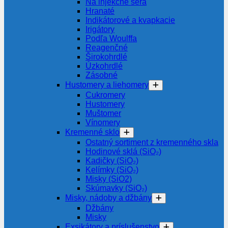
Na injekčné séra
Hranaté
Indikátorové a kvapkacie
Irigátory
Podľa Woulffa
Reagenčné
Širokohrdlé
Úzkohrdlé
Zásobné
Hustomery a liehomery
Cukromery
Hustomery
Muštomer
Vínomery
Kremenné sklo
Ostatný sortiment z kremenného skla
Hodinové sklá (SiO₂)
Kadičky (SiO₂)
Kelímky (SiO₂)
Misky (SiO2)
Skúmavky (SiO₂)
Misky, nádoby a džbány
Džbány
Misky
Exsikátory a príslušenstvo