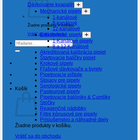
Dávkovanie kvapalín
Mechanické pipety
1-kanálové
8-kanálové
Žiadne produkty v košíku.
12-kanálové
Vrátiť sa do obchodu
Elektronické pipety
1-Kanálové pipety
Hľadať:
8 a 12 Kanálové
Akreditovaná kalibrácia pipiet
Štartovacie balíčky pipiet
Krokové pipety
Fľašové dávkovače a byrety
Pipetovacie pištole
Stojany pre pipety
Serologické pipety
Košík
Pasteurové pipety
Pipetovacie balóniky & Cumlíky
Stričky
Reagenčné nádobky
Filtre kónusové pre pipety
Príslušenstvo a náhradné diely
Žiadne produkty v košíku.
Vrátiť sa do obchodu