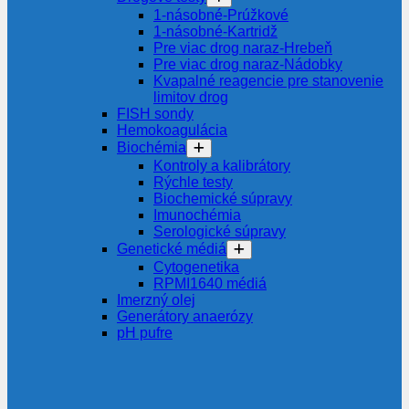
1-násobné-Prúžkové
1-násobné-Kartridž
Pre viac drog naraz-Hrebeň
Pre viac drog naraz-Nádobky
Kvapalné reagencie pre stanovenie
limitov drog
FISH sondy
Hemokoagulácia
Biochémia
Kontroly a kalibrátory
Rýchle testy
Biochemické súpravy
Imunochémia
Serologické súpravy
Genetické médiá
Cytogenetika
RPMI1640 médiá
Imerzný olej
Generátory anaerózy
pH pufre