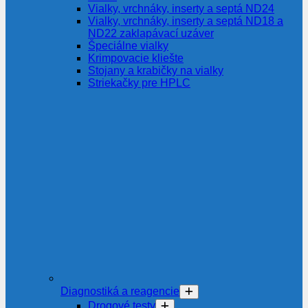
Vialky, vrchnáky, inserty a septá ND24
Vialky, vrchnáky, inserty a septá ND18 a
ND22 zaklapávací uzáver
Špeciálne vialky
Krimpovacie kliešte
Stojany a krabičky na vialky
Striekačky pre HPLC
Diagnostiká a reagencie
Drogové testy