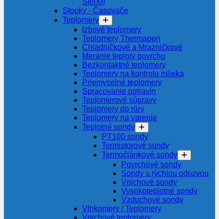
SI600)
Stopky - Časovače
Teplomery
Izbové teplomery
Teplomery Thermapen
Chladničkové a Mrazničkové
Meranie teploty povrchu
Bezkontaktné teplomery
Teplomery na kontrolu mlieka
Priemyselné teplomery
Spracovanie potravín
Teplomerové súpravy
Teplomery do rúry
Teplomery na varenie
Teplotné sondy
PT100 sondy
Termistorové sondy
Termočlánkové sondy
Povrchové sondy
Sondy s rýchlou odozvou
Vpichové sondy
Vysokoteplotné sondy
Vzduchové sondy
Vlhkomery / Teplomery
Vpichové teplomery