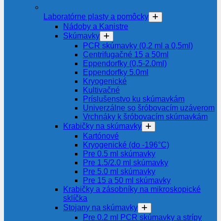
Laboratórne plasty a pomôcky
Nádoby a Kanistre
Skúmavky
PCR skúmavky (0,2 ml a 0,5ml)
Centrifugačné 15 a 50ml
Eppendorfky (0,5-2.0ml)
Eppendorfky 5.0ml
Kryogenické
Kultivačné
Príslušenstvo ku skúmavkám
Univerzálne so šróbovacím uzáverom
Vrchnáky k šróbovacím skúmavkám
Krabičky na skúmavky
Kartónové
Kryogenické (do -196°C)
Pre 0.5 ml skúmavky
Pre 1.5/2.0 ml skúmavky
Pre 5.0 ml skúmavky
Pre 15 a 50 ml skúmavky
Krabičky a zásobníky na mikroskopické
sklíčka
Stojany na skúmavky
Pre 0.2 ml PCR skúmavky a strípy