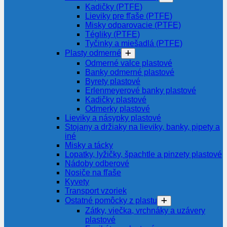
Kadičky (PTFE)
Lieviky pre fľaše (PTFE)
Misky odparovacie (PTFE)
Tégliky (PTFE)
Tyčinky a miešadlá (PTFE)
Plasty odmerné
Odmerné valce plastové
Banky odmerné plastové
Byrety plastové
Erlenmeyerové banky plastové
Kadičky plastové
Odmerky plastové
Lieviky a násypky plastové
Stojany a držiaky na lieviky, banky, pipety a
iné
Misky a tácky
Lopatky, lyžičky, špachtle a pinzety plastové
Nádoby odberové
Nosiče na fľaše
Kyvety
Transport vzoriek
Ostatné pomôcky z plastu
Zátky, viečka, vrchnáky a uzávery
plastové