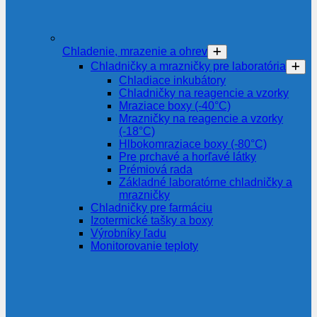
Chladenie, mrazenie a ohrev
Chladničky a mrazničky pre laboratória
Chladiace inkubátory
Chladničky na reagencie a vzorky
Mraziace boxy (-40°C)
Mrazničky na reagencie a vzorky
(-18°C)
Hlbokomraziace boxy (-80°C)
Pre prchavé a horľavé látky
Prémiová rada
Základné laboratórne chladničky a
mrazničky
Chladničky pre farmáciu
Izotermické tašky a boxy
Výrobníky ľadu
Monitorovanie teploty