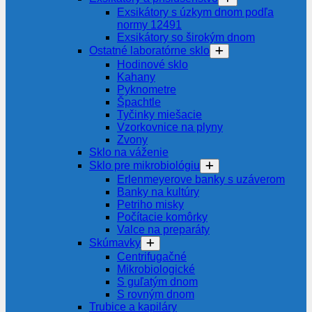
Exsikátory s úzkym dnom podľa
normy 12491
Exsikátory so širokým dnom
Ostatné laboratórne sklo
Hodinové sklo
Kahany
Pyknometre
Špachtle
Tyčinky miešacie
Vzorkovnice na plyny
Zvony
Sklo na váženie
Sklo pre mikrobiológiu
Erlenmeyerove banky s uzáverom
Banky na kultúry
Petriho misky
Počítacie komôrky
Valce na preparáty
Skúmavky
Centrifugačné
Mikrobiologické
S guľatým dnom
S rovným dnom
Trubice a kapiláry