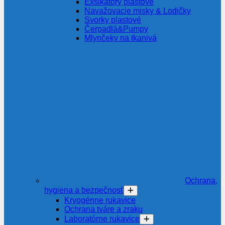
Exsikátory plastové
Navažovacie misky & Lodičky
Svorky plastové
Čerpadlá&Pumpy
Mlynčeky na tkanivá
Ochrana,
hygiena a bezpečnosť
Kryogénne rukavice
Ochrana tváre a zraku
Laboratórne rukavice