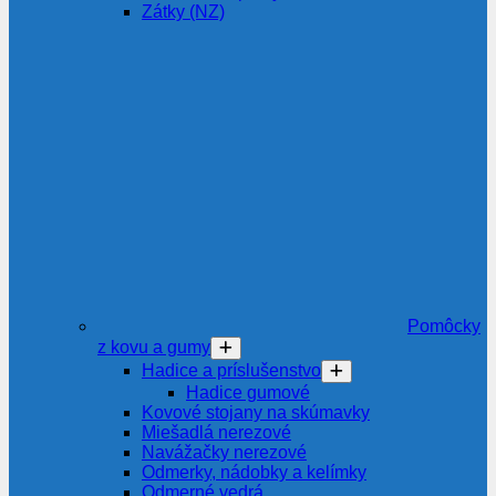
Zátky (NZ)
Pomôcky
z kovu a gumy
Hadice a príslušenstvo
Hadice gumové
Kovové stojany na skúmavky
Miešadlá nerezové
Navážačky nerezové
Odmerky, nádobky a kelímky
Odmerné vedrá