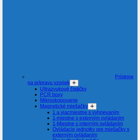
Prístroje
na prípravu vzoriek
Ultrazvukové čističky
PCR boxy
Mikroskopovanie
Magnetické miešačky
1 a viacmiestne s vyhrievaním
1-miestne s externým ovládaním
1-Miestne s interným ovládaním
Ovládacie jednotky pre miešačky s
externým ovládaním