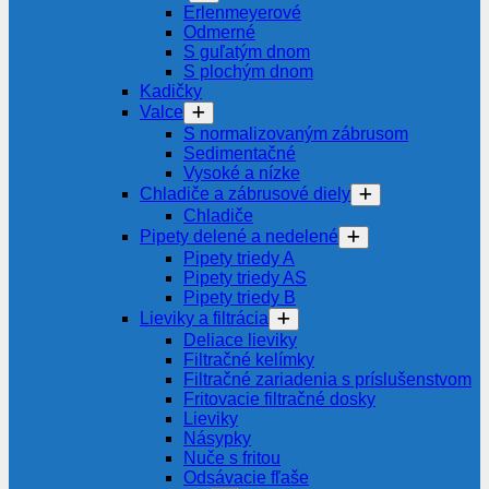
Erlenmeyerové
Odmerné
S guľatým dnom
S plochým dnom
Kadičky
Valce
S normalizovaným zábrusom
Sedimentačné
Vysoké a nízke
Chladiče a zábrusové diely
Chladiče
Pipety delené a nedelené
Pipety triedy A
Pipety triedy AS
Pipety triedy B
Lieviky a filtrácia
Deliace lieviky
Filtračné kelímky
Filtračné zariadenia s príslušenstvom
Fritovacie filtračné dosky
Lieviky
Násypky
Nuče s fritou
Odsávacie fľaše