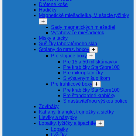
Drôtené koše
Hadičky
Magnetické miešadielka, Miešacie tyčinky
Sady magnetických miešadiel
Vyťahovače miešadielok
Misky a tácky
Sušičky laboratórneho skla
Stojany do mraz. boxov
Pre stojace boxy
Pre 15 a 50 ml skúmavky
Pre krabičky StarStore100
Pre mikroplatničky
S výsuvným šuplíkom
Pre truhlicové boxy
Pre krabičky StarStore100
Pre štandardné krabičky
S nastaviteľnou výškou police
Zdviháky
Kahany, triangle, trojnožky a sieťky
Lieviky a násypky
Lopatky, lyžičky a špachtle
Lopatky
Lyžičky