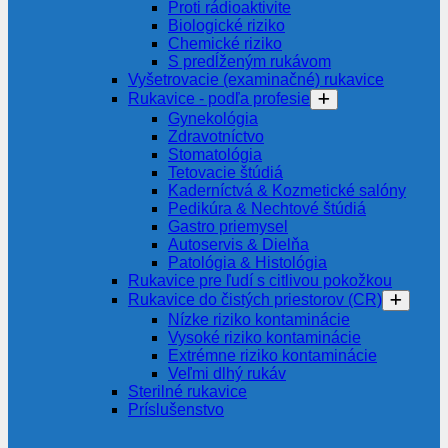
Proti rádioaktivite
Biologické riziko
Chemické riziko
S predĺženým rukávom
Vyšetrovacie (examinačné) rukavice
Rukavice - podľa profesie
Gynekológia
Zdravotníctvo
Stomatológia
Tetovacie štúdiá
Kaderníctvá & Kozmetické salóny
Pedikúra & Nechtové štúdiá
Gastro priemysel
Autoservis & Dielňa
Patológia & Histológia
Rukavice pre ľudí s citlivou pokožkou
Rukavice do čistých priestorov (CR)
Nízke riziko kontaminácie
Vysoké riziko kontaminácie
Extrémne riziko kontaminácie
Veľmi dlhý rukáv
Sterilné rukavice
Príslušenstvo