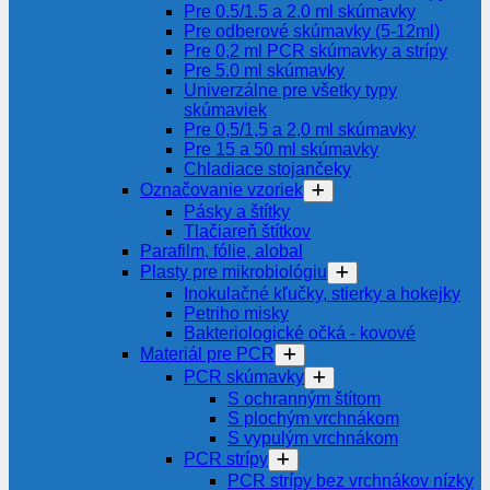
Pre 0.5/1.5 a 2.0 ml skúmavky
Pre odberové skúmavky (5-12ml)
Pre 0,2 ml PCR skúmavky a strípy
Pre 5.0 ml skúmavky
Univerzálne pre všetky typy
skúmaviek
Pre 0,5/1,5 a 2,0 ml skúmavky
Pre 15 a 50 ml skúmavky
Chladiace stojančeky
Označovanie vzoriek
Pásky a štítky
Tlačiareň štítkov
Parafilm, fólie, alobal
Plasty pre mikrobiológiu
Inokulačné kľučky, stierky a hokejky
Petriho misky
Bakteriologické očká - kovové
Materiál pre PCR
PCR skúmavky
S ochranným štítom
S plochým vrchnákom
S vypulým vrchnákom
PCR strípy
PCR strípy bez vrchnákov nízky