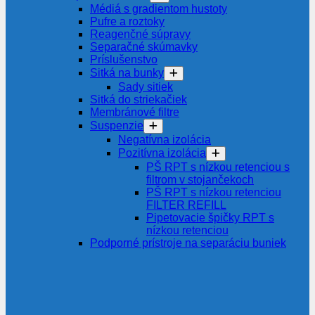
Médiá s gradientom hustoty
Pufre a roztoky
Reagenčné súpravy
Separačné skúmavky
Príslušenstvo
Sitká na bunky
Sady sitiek
Sitká do striekačiek
Membránové filtre
Suspenzie
Negatívna izolácia
Pozitívna izolácia
PŠ RPT s nízkou retenciou s
filtrom v stojančekoch
PŠ RPT s nízkou retenciou
FILTER REFILL
Pipetovacie špičky RPT s
nízkou retenciou
Podporné prístroje na separáciu buniek