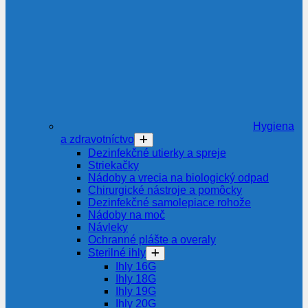
Hygiena
a zdravotníctvo
Dezinfekčné utierky a spreje
Striekačky
Nádoby a vrecia na biologický odpad
Chirurgické nástroje a pomôcky
Dezinfekčné samolepiace rohože
Nádoby na moč
Návleky
Ochranné plášte a overaly
Sterilné ihly
Ihly 16G
Ihly 18G
Ihly 19G
Ihly 20G