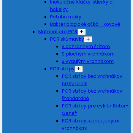
Inokulačné kľučky, stierky a
hokejky
Petriho misky
Bakteriologické očká - kovové
Materiál pre PCR
PCR skúmavky
S ochranným štítom
S plochým vrchnákom
S vypulým vrchnákom
PCR strípy
PCR strípy bez vrchnákov
nízky profil
PCR strípy bez vrchnákov
štandardné
PCR strípy pre cyklér Rotor-
Gene®
PCR strípy s pripojenými
vrchnákmi