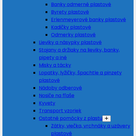
Banky odmerné plastové
Byrety plastové
Erlenmeyerové banky plastové
Kadičky plastové
Odmerky plastové
Lieviky a násypky plastové
Stojany a držiaky na lieviky, banky,
pipety a iné
Misky a tácky
Lopatky, lyžičky, špachtle a pinzety
plastové
Nádoby odberové
Nosiče na fľaše
Kyvety
Transport vzoriek
Ostatné pomôcky z plastu
Zátky, viečka, vrchnáky a uzávery
plastové