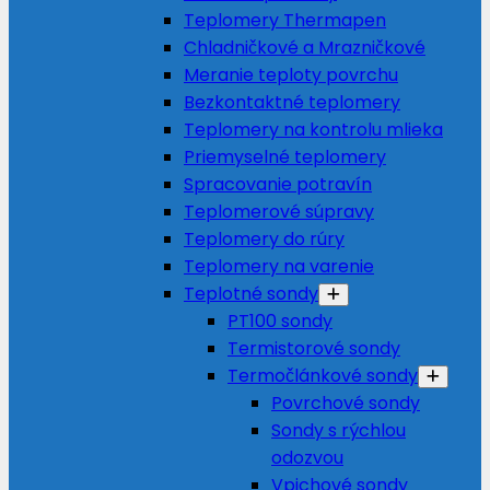
Teplomery Thermapen
Chladničkové a Mrazničkové
Meranie teploty povrchu
Bezkontaktné teplomery
Teplomery na kontrolu mlieka
Priemyselné teplomery
Spracovanie potravín
Teplomerové súpravy
Teplomery do rúry
Teplomery na varenie
Teplotné sondy
PT100 sondy
Termistorové sondy
Termočlánkové sondy
Povrchové sondy
Sondy s rýchlou
odozvou
Vpichové sondy