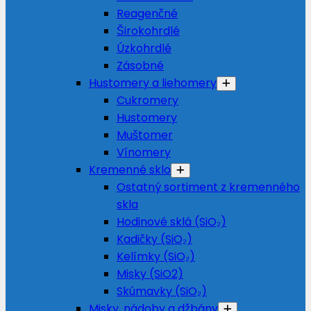
Reagenčné
Širokohrdlé
Úzkohrdlé
Zásobné
Hustomery a liehomery
Cukromery
Hustomery
Muštomer
Vínomery
Kremenné sklo
Ostatný sortiment z kremenného
skla
Hodinové sklá (SiO₂)
Kadičky (SiO₂)
Kelímky (SiO₂)
Misky (SiO2)
Skúmavky (SiO₂)
Misky, nádoby a džbány