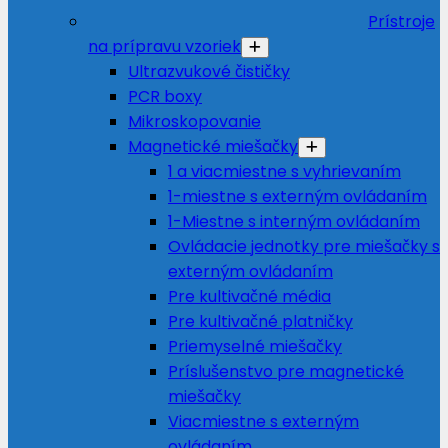
Prístroje
na prípravu vzoriek
Ultrazvukové čističky
PCR boxy
Mikroskopovanie
Magnetické miešačky
1 a viacmiestne s vyhrievaním
1-miestne s externým ovládaním
1-Miestne s interným ovládaním
Ovládacie jednotky pre miešačky s
externým ovládaním
Pre kultivačné média
Pre kultivačné platničky
Priemyselné miešačky
Príslušenstvo pre magnetické
miešačky
Viacmiestne s externým
ovládaním