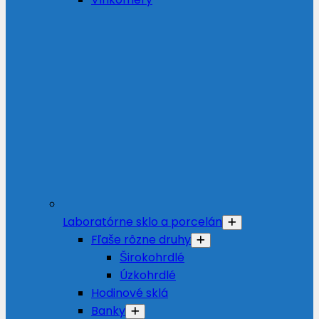
Laboratórne sklo a porcelán
Fľaše rôzne druhy
Širokohrdlé
Úzkohrdlé
Hodinové sklá
Banky