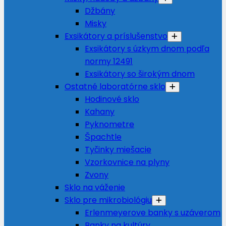
Džbány
Misky
Exsikátory a príslušenstvo
Exsikátory s úzkym dnom podľa
normy 12491
Exsikátory so širokým dnom
Ostatné laboratórne sklo
Hodinové sklo
Kahany
Pyknometre
Špachtle
Tyčinky miešacie
Vzorkovnice na plyny
Zvony
Sklo na váženie
Sklo pre mikrobiológiu
Erlenmeyerove banky s uzáverom
Banky na kultúry