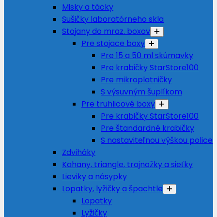
Misky a tácky
Sušičky laboratórneho skla
Stojany do mraz. boxov
Pre stojace boxy
Pre 15 a 50 ml skúmavky
Pre krabičky StarStore100
Pre mikroplatničky
S výsuvným šuplíkom
Pre truhlicové boxy
Pre krabičky StarStore100
Pre štandardné krabičky
S nastaviteľnou výškou police
Zdviháky
Kahany, triangle, trojnožky a sieťky
Lieviky a násypky
Lopatky, lyžičky a špachtle
Lopatky
Lyžičky