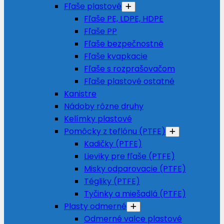
Fľaše plastové
Fľaše PE, LDPE, HDPE
Fľaše PP
Fľaše bezpečnostné
Fľaše kvapkacie
Fľaše s rozprašovačom
Fľaše plastové ostatné
Kanistre
Nádoby rôzne druhy
Kelímky plastové
Pomôcky z teflónu (PTFE)
Kadičky (PTFE)
Lieviky pre fľaše (PTFE)
Misky odparovacie (PTFE)
Tégliky (PTFE)
Tyčinky a miešadlá (PTFE)
Plasty odmerné
Odmerné valce plastové