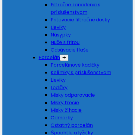
Filtračné zariadenia s
príslušenstvom
Fritovacie filtračné dosky
Lieviky
Násypky
Nuče s fritou
Odsávacie fľaše
Porcelán
Porcelánové kadičky
Kelímky s príslušenstvom
Lieviky
Lodičky
Misky odparovacie
Misky trecie
Misky žíhacie
Odmerky
Ostatný porcelán
Špachtle a lyžičky