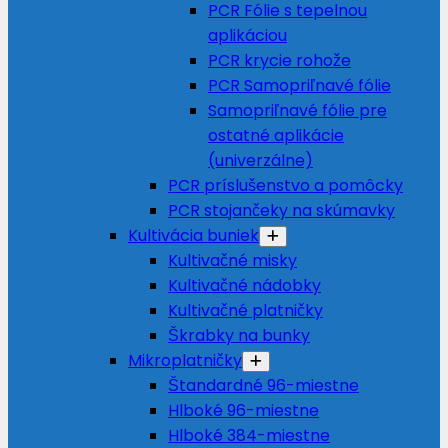
PCR Fólie s tepelnou
aplikáciou
PCR krycie rohože
PCR Samopriľnavé fólie
Samopriľnavé fólie pre
ostatné aplikácie
(univerzálne)
PCR príslušenstvo a pomôcky
PCR stojančeky na skúmavky
Kultivácia buniek
Kultivačné misky
Kultivačné nádobky
Kultivačné platničky
Škrabky na bunky
Mikroplatničky
Štandardné 96-miestne
Hlboké 96-miestne
Hlboké 384-miestne