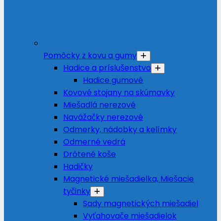
Pomôcky z kovu a gumy
Hadice a príslušenstvo
Hadice gumové
Kovové stojany na skúmavky
Miešadlá nerezové
Navážačky nerezové
Odmerky, nádobky a kelímky
Odmerné vedrá
Drôtené koše
Hadičky
Magnetické miešadielka, Miešacie
tyčinky
Sady magnetických miešadiel
Vyťahovače miešadielok