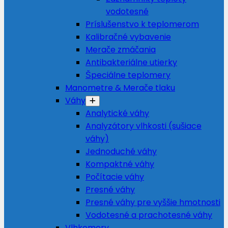
vodotesné
Príslušenstvo k teplomerom
Kalibračné vybavenie
Merače zmáčania
Antibakteriálne utierky
Špeciálne teplomery
Manometre & Merače tlaku
Váhy
Analytické váhy
Analyzátory vlhkosti (sušiace
váhy)
Jednoduché váhy
Kompaktné váhy
Počítacie váhy
Presné váhy
Presné váhy pre vyššie hmotnosti
Vodotesné a prachotesné váhy
Vlhkomery