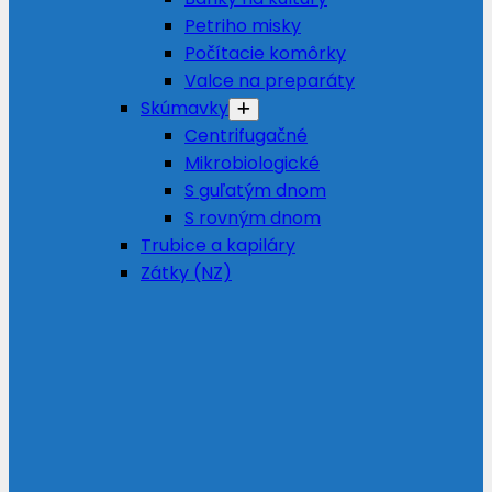
Petriho misky
Počítacie komôrky
Valce na preparáty
Skúmavky
Centrifugačné
Mikrobiologické
S guľatým dnom
S rovným dnom
Trubice a kapiláry
Zátky (NZ)