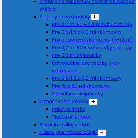
Krabičky a zásobníky na mikroskopické
sklíčka
Stojany na skúmavky
Pre 0.2 ml PCR skúmavky a strípy
Pre 0.5/1.5 a 2.0 ml skúmavky
Pre odberové skúmavky (5-12ml)
Pre 0,2 ml PCR skúmavky a strípy
Pre 5.0 ml skúmavky
Univerzálne pre všetky typy
skúmaviek
Pre 0,5/1,5 a 2,0 ml skúmavky
Pre 15 a 50 ml skúmavky
Chladiace stojančeky
Označovanie vzoriek
Pásky a štítky
Tlačiareň štítkov
Parafilm, fólie, alobal
Plasty pre mikrobiológiu