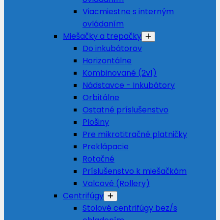
Viacmiestne s interným
ovládaním
Miešačky a trepačky
Do inkubátorov
Horizontálne
Kombinované (2v1)
Nádstavce - Inkubátory
Orbitálne
Ostatné príslušenstvo
Plošiny
Pre mikrotitračné platničky
Preklápacie
Rotačné
Príslušenstvo k miešačkám
Valcové (Rollery)
Centrifúgy
Stolové centrifúgy bez/s