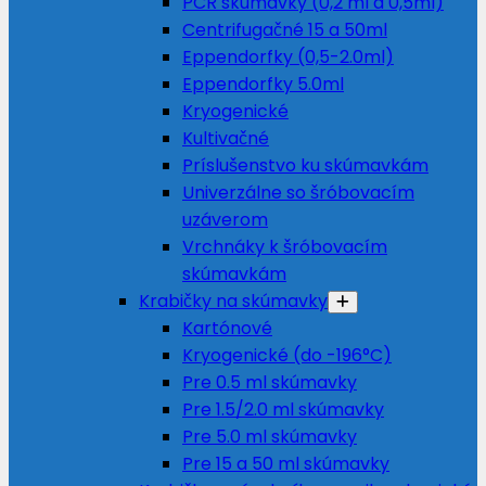
PCR skúmavky (0,2 ml a 0,5ml)
Centrifugačné 15 a 50ml
Eppendorfky (0,5-2.0ml)
Eppendorfky 5.0ml
Kryogenické
Kultivačné
Príslušenstvo ku skúmavkám
Univerzálne so šróbovacím
uzáverom
Vrchnáky k šróbovacím
skúmavkám
Krabičky na skúmavky
Kartónové
Kryogenické (do -196°C)
Pre 0.5 ml skúmavky
Pre 1.5/2.0 ml skúmavky
Pre 5.0 ml skúmavky
Pre 15 a 50 ml skúmavky