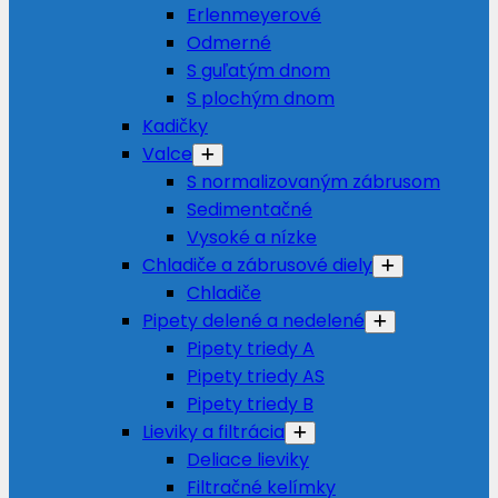
Erlenmeyerové
Odmerné
S guľatým dnom
S plochým dnom
Kadičky
Valce
S normalizovaným zábrusom
Sedimentačné
Vysoké a nízke
Chladiče a zábrusové diely
Chladiče
Pipety delené a nedelené
Pipety triedy A
Pipety triedy AS
Pipety triedy B
Lieviky a filtrácia
Deliace lieviky
Filtračné kelímky