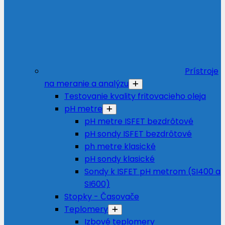
Prístroje
na meranie a analýzu
Testovanie kvality fritovacieho oleja
pH metre
pH metre ISFET bezdrôtové
pH sondy ISFET bezdrôtové
ph metre klasické
pH sondy klasické
Sondy k ISFET pH metrom (SI400 a
SI600)
Stopky - Časovače
Teplomery
Izbové teplomery