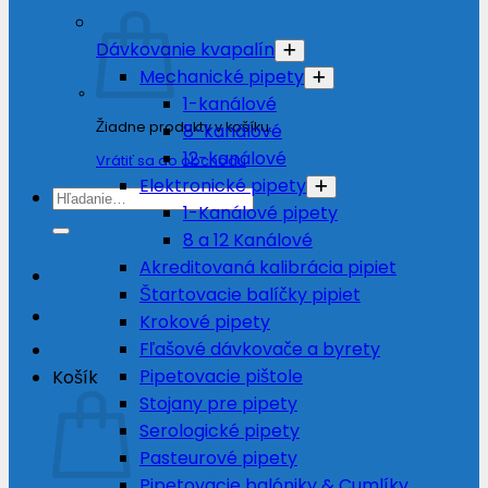
Dávkovanie kvapalín
Mechanické pipety
1-kanálové
Žiadne produkty v košíku.
8-kanálové
12-kanálové
Vrátiť sa do obchodu
Elektronické pipety
Hľadať:
1-Kanálové pipety
8 a 12 Kanálové
Akreditovaná kalibrácia pipiet
Štartovacie balíčky pipiet
Krokové pipety
Fľašové dávkovače a byrety
Pipetovacie pištole
Košík
Stojany pre pipety
Serologické pipety
Pasteurové pipety
Pipetovacie balóniky & Cumlíky