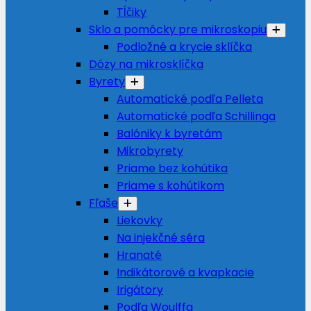
Tĺčiky
Sklo a pomôcky pre mikroskopiu
Podložné a krycie sklíčka
Dózy na mikrosklíčka
Byrety
Automatické podľa Pelleta
Automatické podľa Schillinga
Balóniky k byretám
Mikrobyrety
Priame bez kohútika
Priame s kohútikom
Fľaše
Liekovky
Na injekčné séra
Hranaté
Indikátorové a kvapkacie
Irigátory
Podľa Woulffa