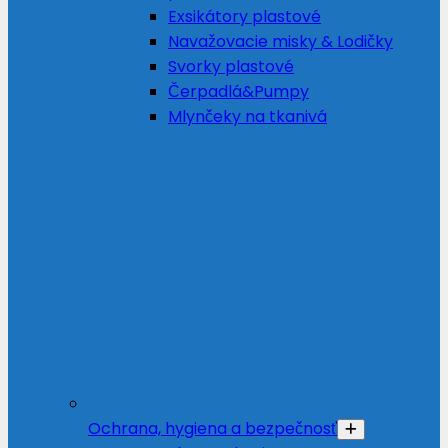
Exsikátory plastové
Navažovacie misky & Lodičky
Svorky plastové
Čerpadlá&Pumpy
Mlynčeky na tkanivá
Ochrana, hygiena a bezpečnosť