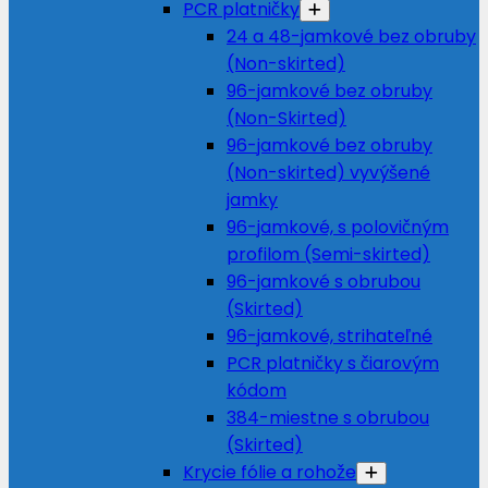
PCR platničky
24 a 48-jamkové bez obruby
(Non-skirted)
96-jamkové bez obruby
(Non-Skirted)
96-jamkové bez obruby
(Non-skirted) vyvýšené
jamky
96-jamkové, s polovičným
profilom (Semi-skirted)
96-jamkové s obrubou
(Skirted)
96-jamkové, strihateľné
PCR platničky s čiarovým
kódom
384-miestne s obrubou
(Skirted)
Krycie fólie a rohože