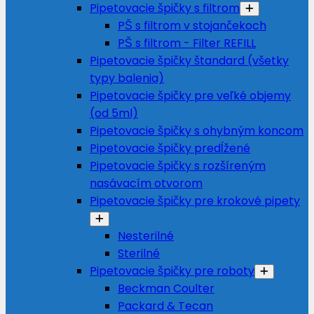
Pipetovacie špičky s filtrom
PŠ s filtrom v stojančekoch
PŠ s filtrom - Filter REFILL
Pipetovacie špičky štandard (všetky
typy balenia)
Pipetovacie špičky pre veľké objemy
(od 5ml)
Pipetovacie špičky s ohybným koncom
Pipetovacie špičky predĺžené
Pipetovacie špičky s rozšíreným
nasávacím otvorom
Pipetovacie špičky pre krokové pipety
Nesterilné
Sterilné
Pipetovacie špičky pre roboty
Beckman Coulter
Packard & Tecan