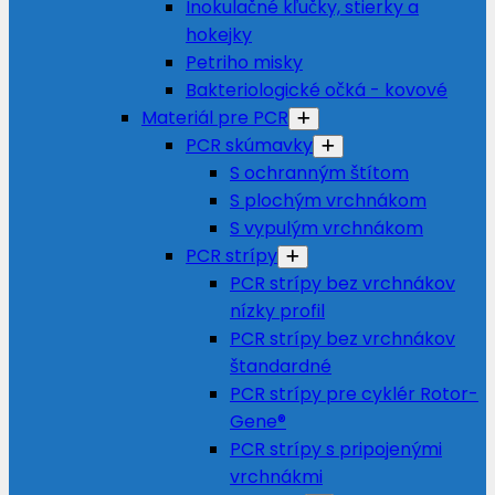
Inokulačné kľučky, stierky a
hokejky
Petriho misky
Bakteriologické očká - kovové
Materiál pre PCR
PCR skúmavky
S ochranným štítom
S plochým vrchnákom
S vypulým vrchnákom
PCR strípy
PCR strípy bez vrchnákov
nízky profil
PCR strípy bez vrchnákov
štandardné
PCR strípy pre cyklér Rotor-
Gene®
PCR strípy s pripojenými
vrchnákmi