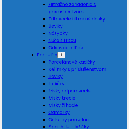
Filtračné zariadenia s
príslušenstvom
Fritovacie filtračné dosky
Lieviky
Násypky
Nuče s fritou
Odsávacie fľaše
Porcelán
Porcelánové kadičky
Kelímky s príslušenstvom
Lieviky
Lodičky
Misky odparovacie
Misky trecie
Misky žíhacie
Odmerky
Ostatný porcelán
Špachtle a lyžičky