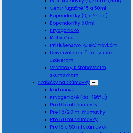
PCR skúmavky (0,2 ml a 0,5ml)
Centrifugačné 15 a 50ml
Eppendorfky (0,5-2.0ml)
Eppendorfky 5.0ml
Kryogenické
Kultivačné
Príslušenstvo ku skúmavkám
Univerzálne so šróbovacím
uzáverom
Vrchnáky k šróbovacím
skúmavkám
Krabičky na skúmavky
Kartónové
Kryogenické (do -196°C)
Pre 0.5 ml skúmavky
Pre 1.5/2.0 ml skúmavky
Pre 5.0 ml skúmavky
Pre 15 a 50 ml skúmavky