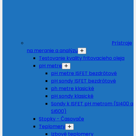
Prístroje
na meranie a analýzu
Testovanie kvality fritovacieho oleja
pH metre
pH metre ISFET bezdrôtové
pH sondy ISFET bezdrôtové
ph metre klasické
pH sondy klasické
Sondy k ISFET pH metrom (SI400 a
SI600)
Stopky - Časovače
Teplomery
Izbové teplomery