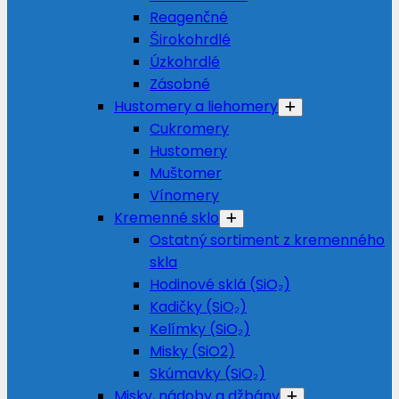
Reagenčné
Širokohrdlé
Úzkohrdlé
Zásobné
Hustomery a liehomery
Cukromery
Hustomery
Muštomer
Vínomery
Kremenné sklo
Ostatný sortiment z kremenného
skla
Hodinové sklá (SiO₂)
Kadičky (SiO₂)
Kelímky (SiO₂)
Misky (SiO2)
Skúmavky (SiO₂)
Misky, nádoby a džbány