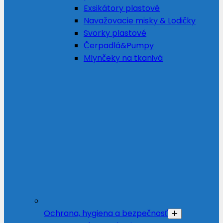
Exsikátory plastové
Navažovacie misky & Lodičky
Svorky plastové
Čerpadlá&Pumpy
Mlynčeky na tkanivá
Ochrana, hygiena a bezpečnosť