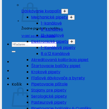
Dávkovanie kvapalín
Mechanické pipety
1-kanálové
Žiadne produkty v košíku.
8-kanálové
12-kanálové
Vrátiť sa do obchodu
Elektronické pipety
Hľadať:
1-Kanálové pipety
8 a 12 Kanálové
Akreditovaná kalibrácia pipiet
Štartovacie balíčky pipiet
Krokové pipety
Fľašové dávkovače a byrety
Pipetovacie pištole
Košík
Stojany pre pipety
Serologické pipety
Pasteurové pipety
Pipetovacie balóniky & Cumlíky