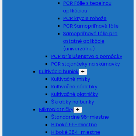
PCR Fólie s tepelnou
aplikáciou
PCR krycie rohože
PCR Samopriľnavé fólie
Samopriľnavé fólie pre
ostatné aplikácie
(univerzálne)
PCR príslušenstvo a pomôcky
PCR stojančeky na skúmavky
Kultivácia buniek
Kultivačné misky
Kultivačné nádobky
Kultivačné platničky
Škrabky na bunky
Mikroplatničky
Štandardné 96-miestne
Hlboké 96-miestne
Hlboké 384-miestne