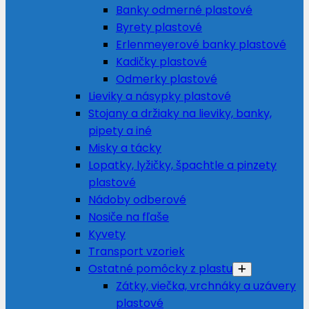
Banky odmerné plastové
Byrety plastové
Erlenmeyerové banky plastové
Kadičky plastové
Odmerky plastové
Lieviky a násypky plastové
Stojany a držiaky na lieviky, banky,
pipety a iné
Misky a tácky
Lopatky, lyžičky, špachtle a pinzety
plastové
Nádoby odberové
Nosiče na fľaše
Kyvety
Transport vzoriek
Ostatné pomôcky z plastu
Zátky, viečka, vrchnáky a uzávery
plastové