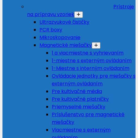
Prístroje
na prípravu vzoriek
Ultrazvukové čističky
PCR boxy
Mikroskopovanie
Magnetické miešačky
1 a viacmiestne s vyhrievaním
1-miestne s externým ovládaním
1-Miestne s interným ovládaním
Ovládacie jednotky pre miešačky s
externým ovládaním
Pre kultivačné média
Pre kultivačné platničky
Priemyselné miešačky
Príslušenstvo pre magnetické
miešačky
Viacmiestne s externým
ovládaním