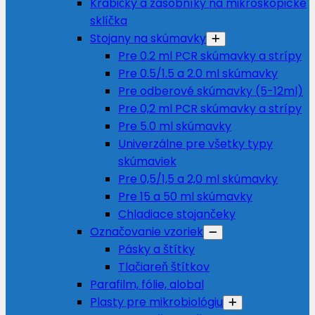
Krabičky a zásobníky na mikroskopické
sklíčka
Stojany na skúmavky
Pre 0.2 ml PCR skúmavky a strípy
Pre 0.5/1.5 a 2.0 ml skúmavky
Pre odberové skúmavky (5-12ml)
Pre 0,2 ml PCR skúmavky a strípy
Pre 5.0 ml skúmavky
Univerzálne pre všetky typy
skúmaviek
Pre 0,5/1,5 a 2,0 ml skúmavky
Pre 15 a 50 ml skúmavky
Chladiace stojančeky
Označovanie vzoriek
Pásky a štítky
Tlačiareň štítkov
Parafilm, fólie, alobal
Plasty pre mikrobiológiu