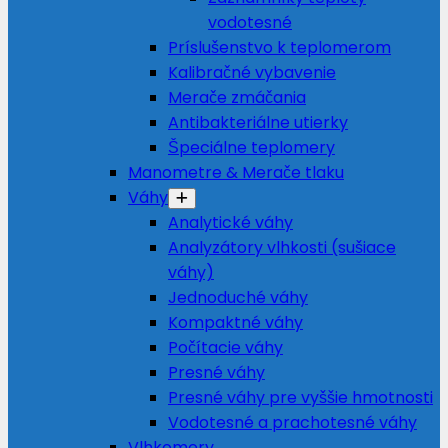
vodotesné
Príslušenstvo k teplomerom
Kalibračné vybavenie
Merače zmáčania
Antibakteriálne utierky
Špeciálne teplomery
Manometre & Merače tlaku
Váhy
Analytické váhy
Analyzátory vlhkosti (sušiace
váhy)
Jednoduché váhy
Kompaktné váhy
Počítacie váhy
Presné váhy
Presné váhy pre vyššie hmotnosti
Vodotesné a prachotesné váhy
Vlhkomery