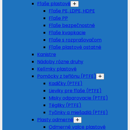
Fľaše plastové
Fľaše PE, LDPE, HDPE
Fľaše PP
Fľaše bezpečnostné
Fľaše kvapkacie
Fľaše s rozprašovačom
Fľaše plastové ostatné
Kanistre
Nádoby rôzne druhy
Kelímky plastové
Pomôcky z teflónu (PTFE)
Kadičky (PTFE)
Lieviky pre fľaše (PTFE)
Misky odparovacie (PTFE)
Tégliky (PTFE)
Tyčinky a miešadlá (PTFE)
Plasty odmerné
Odmerné valce plastové