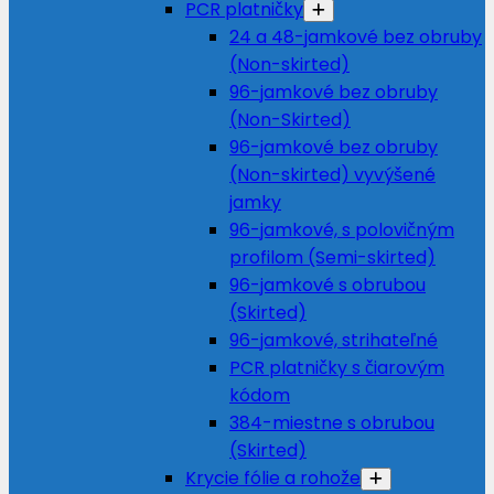
PCR platničky
24 a 48-jamkové bez obruby
(Non-skirted)
96-jamkové bez obruby
(Non-Skirted)
96-jamkové bez obruby
(Non-skirted) vyvýšené
jamky
96-jamkové, s polovičným
profilom (Semi-skirted)
96-jamkové s obrubou
(Skirted)
96-jamkové, strihateľné
PCR platničky s čiarovým
kódom
384-miestne s obrubou
(Skirted)
Krycie fólie a rohože