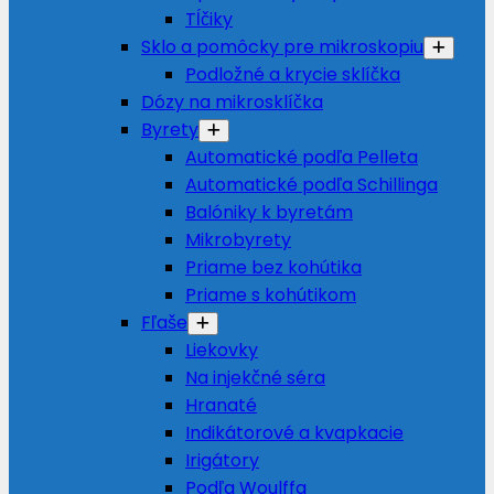
Tĺčiky
Sklo a pomôcky pre mikroskopiu
Podložné a krycie sklíčka
Dózy na mikrosklíčka
Byrety
Automatické podľa Pelleta
Automatické podľa Schillinga
Balóniky k byretám
Mikrobyrety
Priame bez kohútika
Priame s kohútikom
Fľaše
Liekovky
Na injekčné séra
Hranaté
Indikátorové a kvapkacie
Irigátory
Podľa Woulffa