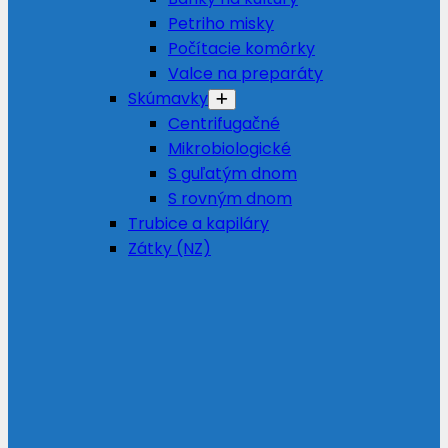
Petriho misky
Počítacie komôrky
Valce na preparáty
Skúmavky
Centrifugačné
Mikrobiologické
S guľatým dnom
S rovným dnom
Trubice a kapiláry
Zátky (NZ)