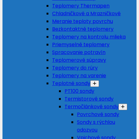
Teplomery Thermapen
Chladničkové a Mrazničkové
Meranie teploty povrchu
Bezkontaktné teplomery
Teplomery na kontrolu mlieka
Priemyselné teplomery
Spracovanie potravín
Teplomerové súpravy
Teplomery do rúry
Teplomery na varenie
Teplotné sondy
PT100 sondy
Termistorové sondy
Termočlánkové sondy
Povrchové sondy
Sondy s rýchlou
odozvou
Vpichové sondy