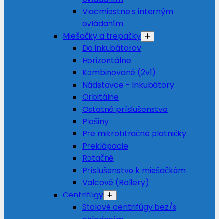
Viacmiestne s interným
ovládaním
Miešačky a trepačky
Do inkubátorov
Horizontálne
Kombinované (2v1)
Nádstavce - Inkubátory
Orbitálne
Ostatné príslušenstvo
Plošiny
Pre mikrotitračné platničky
Preklápacie
Rotačné
Príslušenstvo k miešačkám
Valcové (Rollery)
Centrifúgy
Stolové centrifúgy bez/s