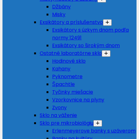
Džbány
Misky
Exsikátory a príslušenstvo
Exsikátory s úzkym dnom podľa
normy 12491
Exsikátory so širokým dnom
Ostatné laboratórne sklo
Hodinové sklo
Kahany
Pyknometre
Špachtle
Tyčinky miešacie
Vzorkovnice na plyny
Zvony
Sklo na váženie
Sklo pre mikrobiológiu
Erlenmeyerove banky s uzáverom
Banky na kultúry