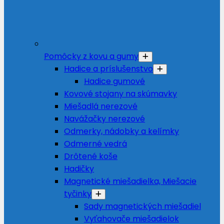
Pomôcky z kovu a gumy
Hadice a príslušenstvo
Hadice gumové
Kovové stojany na skúmavky
Miešadlá nerezové
Navážačky nerezové
Odmerky, nádobky a kelímky
Odmerné vedrá
Drôtené koše
Hadičky
Magnetické miešadielka, Miešacie
tyčinky
Sady magnetických miešadiel
Vyťahovače miešadielok