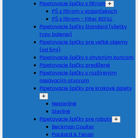
Pipetovacie špičky s filtrom
PŠ s filtrom v stojančekoch
PŠ s filtrom - Filter REFILL
Pipetovacie špičky štandard (všetky
typy balenia)
Pipetovacie špičky pre veľké objemy
(od 5ml)
Pipetovacie špičky s ohybným koncom
Pipetovacie špičky predĺžené
Pipetovacie špičky s rozšíreným
nasávacím otvorom
Pipetovacie špičky pre krokové pipety
Nesterilné
Sterilné
Pipetovacie špičky pre roboty
Beckman Coulter
Packard & Tecan