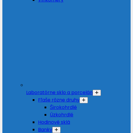
Laboratórne sklo a porcelán
Fľaše rôzne druhy
Širokohrdlé
Úzkohrdlé
Hodinové sklá
Banky