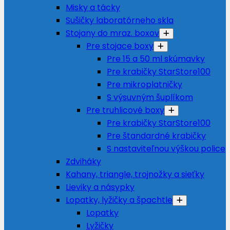
Misky a tácky
Sušičky laboratórneho skla
Stojany do mraz. boxov
Pre stojace boxy
Pre 15 a 50 ml skúmavky
Pre krabičky StarStore100
Pre mikroplatničky
S výsuvným šuplíkom
Pre truhlicové boxy
Pre krabičky StarStore100
Pre štandardné krabičky
S nastaviteľnou výškou police
Zdviháky
Kahany, triangle, trojnožky a sieťky
Lieviky a násypky
Lopatky, lyžičky a špachtle
Lopatky
Lyžičky