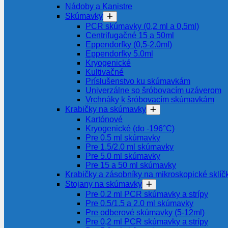
Nádoby a Kanistre
Skúmavky
PCR skúmavky (0,2 ml a 0,5ml)
Centrifugačné 15 a 50ml
Eppendorfky (0,5-2.0ml)
Eppendorfky 5.0ml
Kryogenické
Kultivačné
Príslušenstvo ku skúmavkám
Univerzálne so šróbovacím uzáverom
Vrchnáky k šróbovacím skúmavkám
Krabičky na skúmavky
Kartónové
Kryogenické (do -196°C)
Pre 0.5 ml skúmavky
Pre 1.5/2.0 ml skúmavky
Pre 5.0 ml skúmavky
Pre 15 a 50 ml skúmavky
Krabičky a zásobníky na mikroskopické sklíč
Stojany na skúmavky
Pre 0.2 ml PCR skúmavky a strípy
Pre 0.5/1.5 a 2.0 ml skúmavky
Pre odberové skúmavky (5-12ml)
Pre 0,2 ml PCR skúmavky a strípy