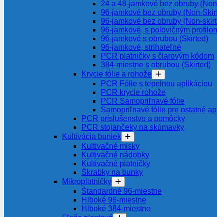
24 a 48-jamkové bez obruby (Non-
96-jamkové bez obruby (Non-Skir
96-jamkové bez obruby (Non-skir
96-jamkové, s polovičným profilom
96-jamkové s obrubou (Skirted)
96-jamkové, strihateľné
PCR platničky s čiarovým kódom
384-miestne s obrubou (Skirted)
Krycie fólie a rohože
PCR Fólie s tepelnou aplikáciou
PCR krycie rohože
PCR Samopriľnavé fólie
Samopriľnavé fólie pre ostatné ap
PCR príslušenstvo a pomôcky
PCR stojančeky na skúmavky
Kultivácia buniek
Kultivačné misky
Kultivačné nádobky
Kultivačné platničky
Škrabky na bunky
Mikroplatničky
Štandardné 96-miestne
Hlboké 96-miestne
Hlboké 384-miestne