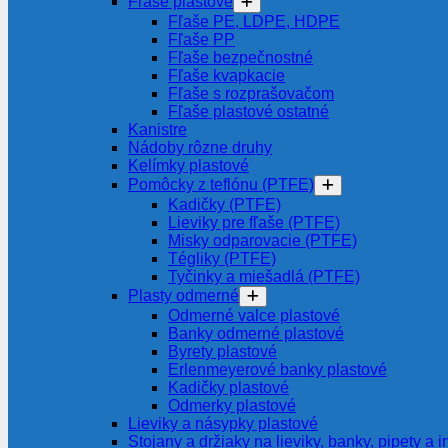
Fľaše plastové
Fľaše PE, LDPE, HDPE
Fľaše PP
Fľaše bezpečnostné
Fľaše kvapkacie
Fľaše s rozprašovačom
Fľaše plastové ostatné
Kanistre
Nádoby rôzne druhy
Kelímky plastové
Pomôcky z teflónu (PTFE)
Kadičky (PTFE)
Lieviky pre fľaše (PTFE)
Misky odparovacie (PTFE)
Tégliky (PTFE)
Tyčinky a miešadlá (PTFE)
Plasty odmerné
Odmerné valce plastové
Banky odmerné plastové
Byrety plastové
Erlenmeyerové banky plastové
Kadičky plastové
Odmerky plastové
Lieviky a násypky plastové
Stojany a držiaky na lieviky, banky, pipety a i