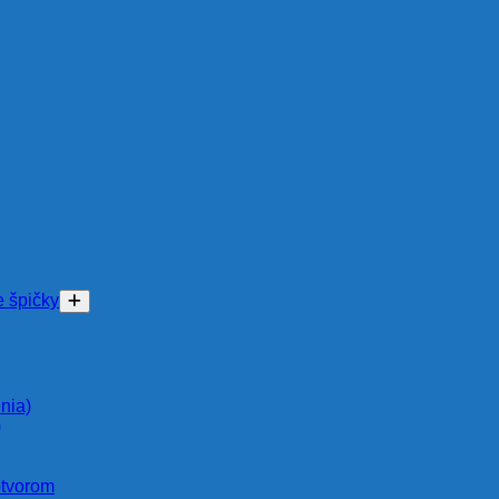
e špičky
nia)
)
otvorom