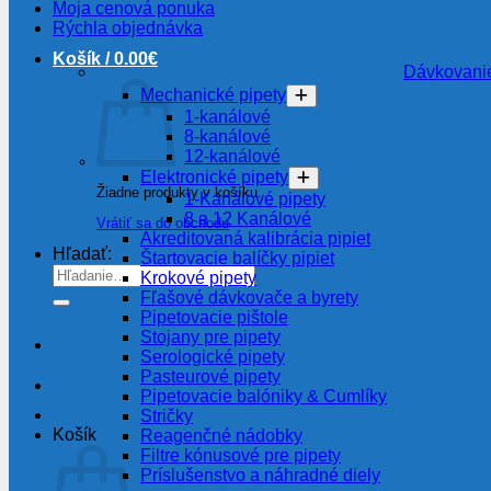
Moja cenová ponuka
Rýchla objednávka
Košík /
0.00
€
Dávkovanie
Mechanické pipety
1-kanálové
8-kanálové
12-kanálové
Elektronické pipety
Žiadne produkty v košíku.
1-Kanálové pipety
8 a 12 Kanálové
Vrátiť sa do obchodu
Akreditovaná kalibrácia pipiet
Hľadať:
Štartovacie balíčky pipiet
Krokové pipety
Fľašové dávkovače a byrety
Pipetovacie pištole
Stojany pre pipety
Serologické pipety
Pasteurové pipety
Pipetovacie balóniky & Cumlíky
Stričky
Košík
Reagenčné nádobky
Filtre kónusové pre pipety
Príslušenstvo a náhradné diely