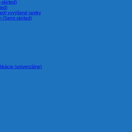
skirted)
ted)
ted) vyvýšené jamky
 (Semi-skirted)
likácie (univerzálne)