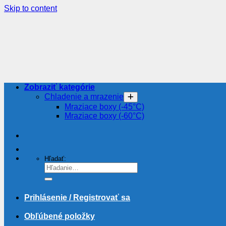
Skip to content
Zobraziť kategórie
Chladenie a mrazenie
Mraziace boxy (-45°C)
Mraziace boxy (-60°C)
Hľadať:
Prihlásenie / Registrovať sa
Obľúbené položky