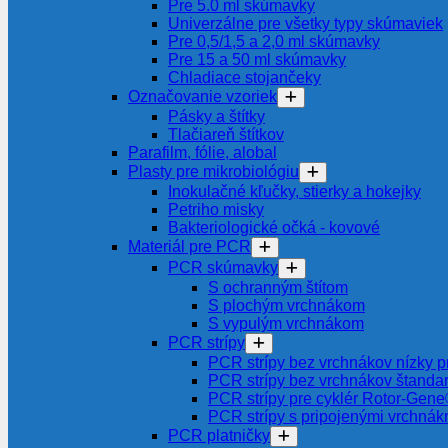
Pre 5.0 ml skúmavky
Univerzálne pre všetky typy skúmaviek
Pre 0,5/1,5 a 2,0 ml skúmavky
Pre 15 a 50 ml skúmavky
Chladiace stojančeky
Označovanie vzoriek
Pásky a štítky
Tlačiareň štítkov
Parafilm, fólie, alobal
Plasty pre mikrobiológiu
Inokulačné kľučky, stierky a hokejky
Petriho misky
Bakteriologické očká - kovové
Materiál pre PCR
PCR skúmavky
S ochranným štítom
S plochým vrchnákom
S vypulým vrchnákom
PCR strípy
PCR strípy bez vrchnákov nízky pr
PCR strípy bez vrchnákov štanda
PCR strípy pre cyklér Rotor-Gen
PCR strípy s pripojenými vrchnák
PCR platničky