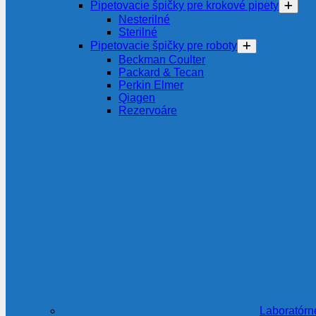
Pipetovacie špičky pre krokové pipety
Nesterilné
Sterilné
Pipetovacie špičky pre roboty
Beckman Coulter
Packard & Tecan
Perkin Elmer
Qiagen
Rezervoáre
Laboratórn