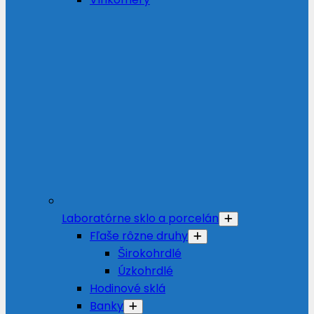
Laboratórne sklo a porcelán
Fľaše rôzne druhy
Širokohrdlé
Úzkohrdlé
Hodinové sklá
Banky