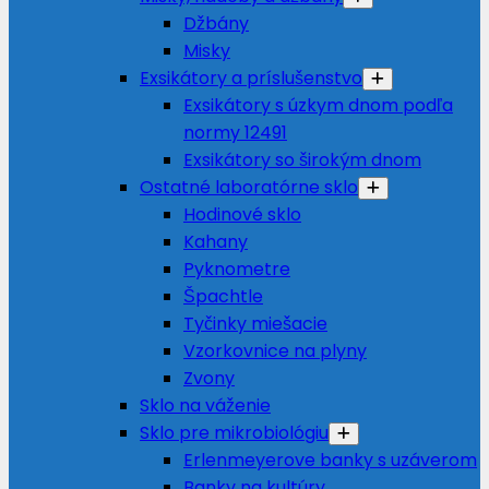
Džbány
Misky
Exsikátory a príslušenstvo
Exsikátory s úzkym dnom podľa
normy 12491
Exsikátory so širokým dnom
Ostatné laboratórne sklo
Hodinové sklo
Kahany
Pyknometre
Špachtle
Tyčinky miešacie
Vzorkovnice na plyny
Zvony
Sklo na váženie
Sklo pre mikrobiológiu
Erlenmeyerove banky s uzáverom
Banky na kultúry