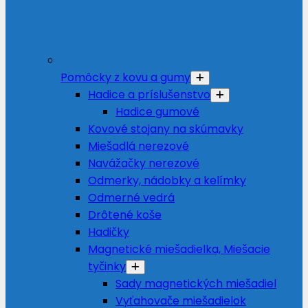
Pomôcky z kovu a gumy
Hadice a príslušenstvo
Hadice gumové
Kovové stojany na skúmavky
Miešadlá nerezové
Navážačky nerezové
Odmerky, nádobky a kelímky
Odmerné vedrá
Drôtené koše
Hadičky
Magnetické miešadielka, Miešacie
tyčinky
Sady magnetických miešadiel
Vyťahovače miešadielok