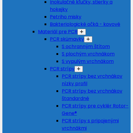
Inokulačné kľučky, stierky a
hokejky
Petriho misky
Bakteriologické očká - kovové
Materiál pre PCR
PCR skúmavky
S ochranným štítom
S plochým vrchnákom
S vypulým vrchnákom
PCR strípy
PCR strípy bez vrchnákov
nízky profil
PCR strípy bez vrchnákov
štandardné
PCR strípy pre cyklér Rotor-
Gene®
PCR strípy s pripojenými
vrchnákmi