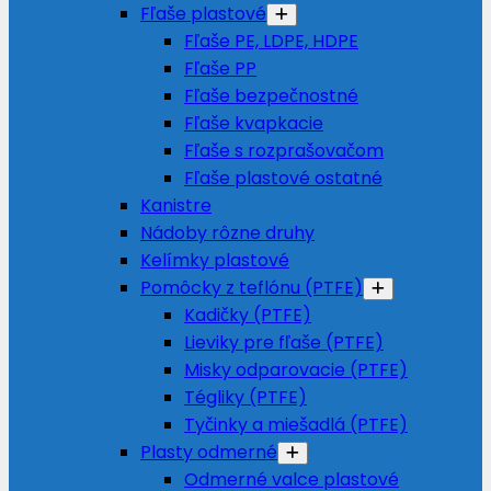
Fľaše plastové
Fľaše PE, LDPE, HDPE
Fľaše PP
Fľaše bezpečnostné
Fľaše kvapkacie
Fľaše s rozprašovačom
Fľaše plastové ostatné
Kanistre
Nádoby rôzne druhy
Kelímky plastové
Pomôcky z teflónu (PTFE)
Kadičky (PTFE)
Lieviky pre fľaše (PTFE)
Misky odparovacie (PTFE)
Tégliky (PTFE)
Tyčinky a miešadlá (PTFE)
Plasty odmerné
Odmerné valce plastové