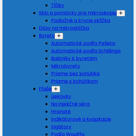
Tĺčiky
Sklo a pomôcky pre mikroskopiu
Podložné a krycie sklíčka
Dózy na mikrosklíčka
Byrety
Automatické podľa Pelleta
Automatické podľa Schillinga
Balóniky k byretám
Mikrobyrety
Priame bez kohútika
Priame s kohútikom
Fľaše
Liekovky
Na injekčné séra
Hranaté
Indikátorové a kvapkacie
Irigátory
Podľa Woulffa