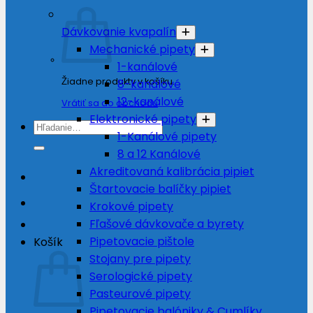
Dávkovanie kvapalín
Mechanické pipety
1-kanálové
Žiadne produkty v košíku.
8-kanálové
12-kanálové
Vrátiť sa do obchodu
Elektronické pipety
Hľadať:
1-Kanálové pipety
8 a 12 Kanálové
Akreditovaná kalibrácia pipiet
Štartovacie balíčky pipiet
Krokové pipety
Fľašové dávkovače a byrety
Pipetovacie pištole
Košík
Stojany pre pipety
Serologické pipety
Pasteurové pipety
Pipetovacie balóniky & Cumlíky