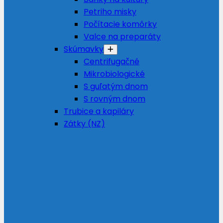
Petriho misky
Počítacie komôrky
Valce na preparáty
Skúmavky
Centrifugačné
Mikrobiologické
S guľatým dnom
S rovným dnom
Trubice a kapiláry
Zátky (NZ)