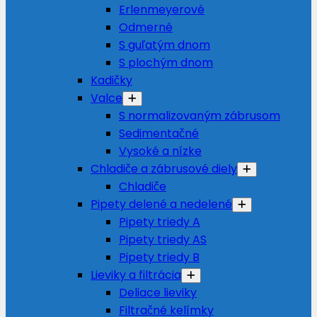
Erlenmeyerové
Odmerné
S guľatým dnom
S plochým dnom
Kadičky
Valce
S normalizovaným zábrusom
Sedimentačné
Vysoké a nízke
Chladiče a zábrusové diely
Chladiče
Pipety delené a nedelené
Pipety triedy A
Pipety triedy AS
Pipety triedy B
Lieviky a filtrácia
Deliace lieviky
Filtračné kelímky