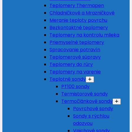
Teplomery Thermapen
Chladničkové a Mrazničkové
Meranie teploty povrchu
Bezkontaktné teplomery
Teplomery na kontrolu mlieka
Priemyselné teplomery
Spracovanie potravín
Teplomerové súpravy
Teplomery do rúry
Teplomery na varenie
Teplotné sondy
PT100 sondy
Termistorové sondy
Termočlánkové sondy
Povrchové sondy
Sondy s rýchlou
odozvou
Vpichové sondy