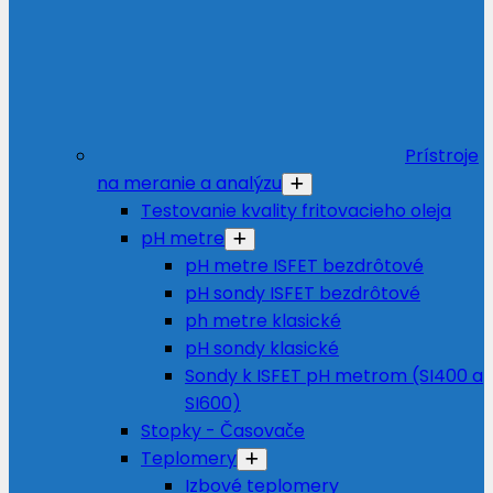
Prístroje
na meranie a analýzu
Testovanie kvality fritovacieho oleja
pH metre
pH metre ISFET bezdrôtové
pH sondy ISFET bezdrôtové
ph metre klasické
pH sondy klasické
Sondy k ISFET pH metrom (SI400 a
SI600)
Stopky - Časovače
Teplomery
Izbové teplomery