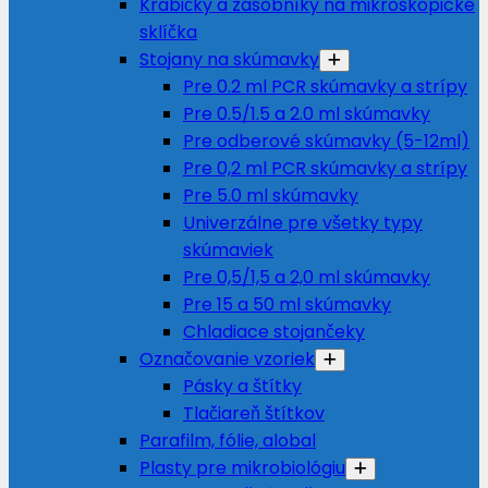
Krabičky a zásobníky na mikroskopické
sklíčka
Stojany na skúmavky
Pre 0.2 ml PCR skúmavky a strípy
Pre 0.5/1.5 a 2.0 ml skúmavky
Pre odberové skúmavky (5-12ml)
Pre 0,2 ml PCR skúmavky a strípy
Pre 5.0 ml skúmavky
Univerzálne pre všetky typy
skúmaviek
Pre 0,5/1,5 a 2,0 ml skúmavky
Pre 15 a 50 ml skúmavky
Chladiace stojančeky
Označovanie vzoriek
Pásky a štítky
Tlačiareň štítkov
Parafilm, fólie, alobal
Plasty pre mikrobiológiu