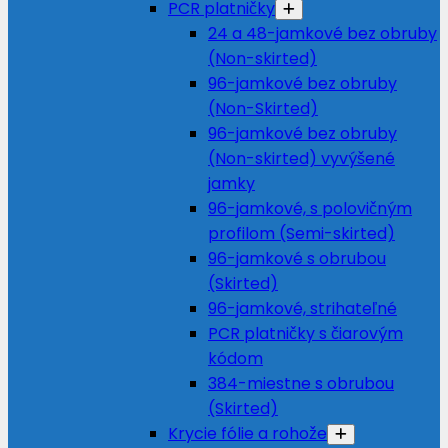
PCR platničky
24 a 48-jamkové bez obruby
(Non-skirted)
96-jamkové bez obruby
(Non-Skirted)
96-jamkové bez obruby
(Non-skirted) vyvýšené
jamky
96-jamkové, s polovičným
profilom (Semi-skirted)
96-jamkové s obrubou
(Skirted)
96-jamkové, strihateľné
PCR platničky s čiarovým
kódom
384-miestne s obrubou
(Skirted)
Krycie fólie a rohože