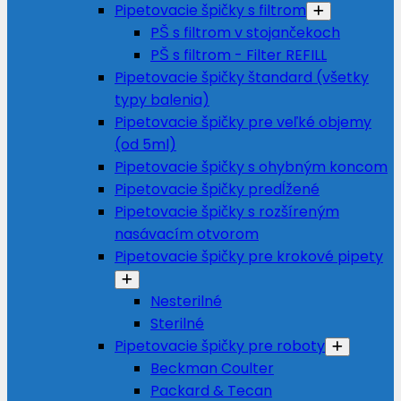
Pipetovacie špičky s filtrom
PŠ s filtrom v stojančekoch
PŠ s filtrom - Filter REFILL
Pipetovacie špičky štandard (všetky
typy balenia)
Pipetovacie špičky pre veľké objemy
(od 5ml)
Pipetovacie špičky s ohybným koncom
Pipetovacie špičky predĺžené
Pipetovacie špičky s rozšíreným
nasávacím otvorom
Pipetovacie špičky pre krokové pipety
Nesterilné
Sterilné
Pipetovacie špičky pre roboty
Beckman Coulter
Packard & Tecan