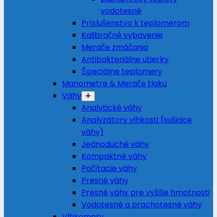
vodotesné
Príslušenstvo k teplomerom
Kalibračné vybavenie
Merače zmáčania
Antibakteriálne utierky
Špeciálne teplomery
Manometre & Merače tlaku
Váhy
Analytické váhy
Analyzátory vlhkosti (sušiace
váhy)
Jednoduché váhy
Kompaktné váhy
Počítacie váhy
Presné váhy
Presné váhy pre vyššie hmotnosti
Vodotesné a prachotesné váhy
Vlhkomery