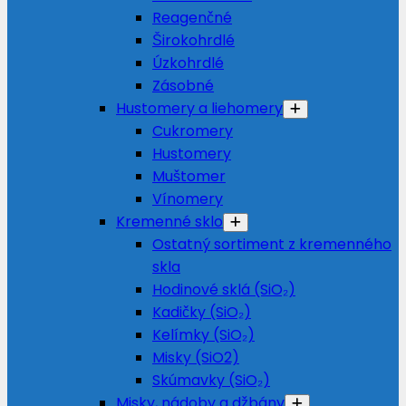
Reagenčné
Širokohrdlé
Úzkohrdlé
Zásobné
Hustomery a liehomery
Cukromery
Hustomery
Muštomer
Vínomery
Kremenné sklo
Ostatný sortiment z kremenného
skla
Hodinové sklá (SiO₂)
Kadičky (SiO₂)
Kelímky (SiO₂)
Misky (SiO2)
Skúmavky (SiO₂)
Misky, nádoby a džbány