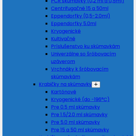
PCR skúmavky (0,2 ml a 0,5ml)
Centrifugačné 15 a 50ml
Eppendorfky (0,5-2.0ml)
Eppendorfky 5.0ml
Kryogenické
Kultivačné
Príslušenstvo ku skúmavkám
Univerzálne so šróbovacím
uzáverom
Vrchnáky k šróbovacím
skúmavkám
Krabičky na skúmavky
Kartónové
Kryogenické (do -196°C)
Pre 0.5 ml skúmavky
Pre 1.5/2.0 ml skúmavky
Pre 5.0 ml skúmavky
Pre 15 a 50 ml skúmavky