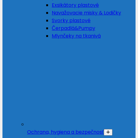
Exsikátory plastové
Navažovacie misky & Lodičky
Svorky plastové
Čerpadlá&Pumpy
Mlynčeky na tkanivá
Ochrana, hygiena a bezpečnosť