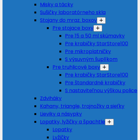
Misky a tácky
Sušičky laboratórneho skla
Stojany do mraz. boxov
Pre stojace boxy
Pre 15 a 50 ml skúmavky
Pre krabičky StarStore100
Pre mikroplatničky
S výsuvným šuplíkom
Pre truhlicové boxy
Pre krabičky StarStore100
Pre štandardné krabičky
S nastaviteľnou výškou police
Zdviháky
Kahany, triangle, trojnožky a sieťky
Lieviky a násypky
Lopatky, lyžičky a špachtle
Lopatky
Lyžičky