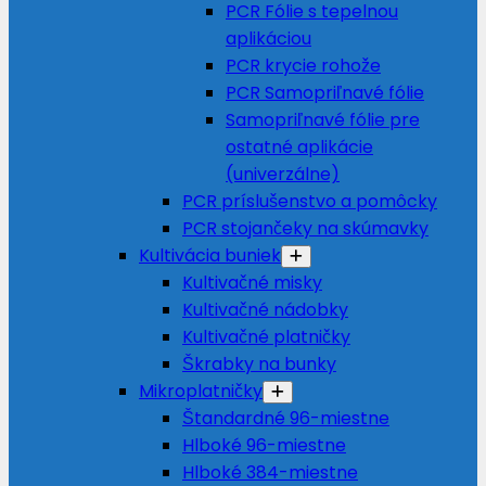
PCR Fólie s tepelnou
aplikáciou
PCR krycie rohože
PCR Samopriľnavé fólie
Samopriľnavé fólie pre
ostatné aplikácie
(univerzálne)
PCR príslušenstvo a pomôcky
PCR stojančeky na skúmavky
Kultivácia buniek
Kultivačné misky
Kultivačné nádobky
Kultivačné platničky
Škrabky na bunky
Mikroplatničky
Štandardné 96-miestne
Hlboké 96-miestne
Hlboké 384-miestne