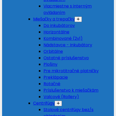
Viacmiestne s interným
ovládaním
Miešačky a trepačky
Do inkubátorov
Horizontálne
Kombinované (2v1)
Nádstavce - Inkubátory
Orbitálne
Ostatné príslušenstvo
Plošiny
Pre mikrotitračné platničky
Preklápacie
Rotačné
Príslušenstvo k miešačkám
Valcové (Rollery)
Centrifúgy
Stolové centrifúgy bez/s