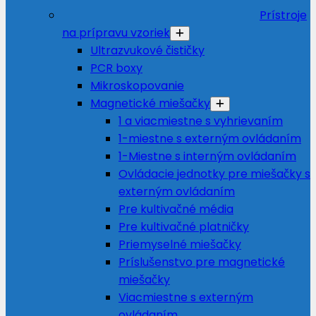
Prístroje
na prípravu vzoriek
Ultrazvukové čističky
PCR boxy
Mikroskopovanie
Magnetické miešačky
1 a viacmiestne s vyhrievaním
1-miestne s externým ovládaním
1-Miestne s interným ovládaním
Ovládacie jednotky pre miešačky s
externým ovládaním
Pre kultivačné média
Pre kultivačné platničky
Priemyselné miešačky
Príslušenstvo pre magnetické
miešačky
Viacmiestne s externým
ovládaním