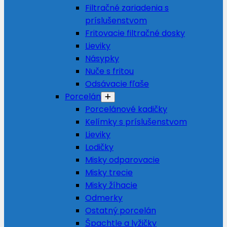
Filtračné zariadenia s
príslušenstvom
Fritovacie filtračné dosky
Lieviky
Násypky
Nuče s fritou
Odsávacie fľaše
Porcelán
Porcelánové kadičky
Kelímky s príslušenstvom
Lieviky
Lodičky
Misky odparovacie
Misky trecie
Misky žíhacie
Odmerky
Ostatný porcelán
Špachtle a lyžičky