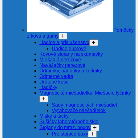
Pomôcky
z kovu a gumy
Hadice a príslušenstvo
Hadice gumové
Kovové stojany na skúmavky
Miešadlá nerezové
Navážačky nerezové
Odmerky, nádobky a kelímky
Odmerné vedrá
Drôtené koše
Hadičky
Magnetické miešadielka, Miešacie tyčinky
Sady magnetických miešadiel
Vyťahovače miešadielok
Misky a tácky
Sušičky laboratórneho skla
Stojany do mraz. boxov
Pre stojace boxy