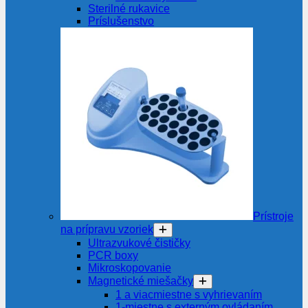
Sterilné rukavice
Príslušenstvo
Prístroje
na prípravu vzoriek
Ultrazvukové čističky
PCR boxy
Mikroskopovanie
Magnetické miešačky
1 a viacmiestne s vyhrievaním
1-miestne s externým ovládaním