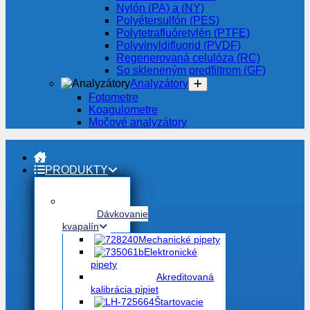
Nylón (PA) a (NY)
Polyétersulfón (PES)
Polytetrafluóretylén (PTFE)
Polyvinyldifluorid (PVDF)
Regenerovaná celulóza (RC)
So skleneným predfiltrom (GF)
Analyzátory
Fotometre
Koagulometre
Močové analyzátory
PRODUKTY
Dávkovanie
kvapalín
Mechanické pipety
Elektronické
pipety
Akreditovaná
kalibrácia pipiet
Štartovacie