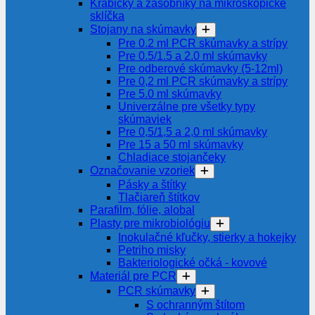
Krabičky a zásobníky na mikroskopické
sklíčka
Stojany na skúmavky
Pre 0.2 ml PCR skúmavky a strípy
Pre 0.5/1.5 a 2.0 ml skúmavky
Pre odberové skúmavky (5-12ml)
Pre 0,2 ml PCR skúmavky a strípy
Pre 5.0 ml skúmavky
Univerzálne pre všetky typy
skúmaviek
Pre 0,5/1,5 a 2,0 ml skúmavky
Pre 15 a 50 ml skúmavky
Chladiace stojančeky
Označovanie vzoriek
Pásky a štítky
Tlačiareň štítkov
Parafilm, fólie, alobal
Plasty pre mikrobiológiu
Inokulačné kľučky, stierky a hokejky
Petriho misky
Bakteriologické očká - kovové
Materiál pre PCR
PCR skúmavky
S ochranným štítom