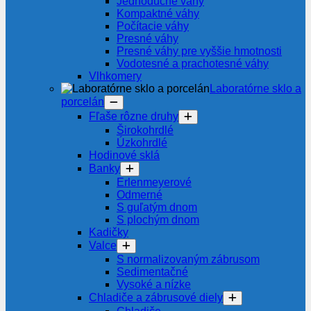
Jednoduché váhy
Kompaktné váhy
Počítacie váhy
Presné váhy
Presné váhy pre vyššie hmotnosti
Vodotesné a prachotesné váhy
Vlhkomery
Laboratórne sklo a
porcelán
Fľaše rôzne druhy
Širokohrdlé
Úzkohrdlé
Hodinové sklá
Banky
Erlenmeyerové
Odmerné
S guľatým dnom
S plochým dnom
Kadičky
Valce
S normalizovaným zábrusom
Sedimentačné
Vysoké a nízke
Chladiče a zábrusové diely