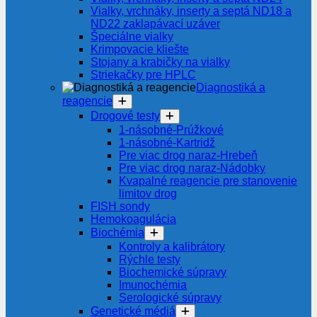
Vialky, vrchnáky, inserty a septá ND18 a
ND22 zaklapávací uzáver
Špeciálne vialky
Krimpovacie kliešte
Stojany a krabičky na vialky
Striekačky pre HPLC
Diagnostiká a
reagencie
Drogové testy
1-násobné-Prúžkové
1-násobné-Kartridž
Pre viac drog naraz-Hrebeň
Pre viac drog naraz-Nádobky
Kvapalné reagencie pre stanovenie
limitov drog
FISH sondy
Hemokoagulácia
Biochémia
Kontroly a kalibrátory
Rýchle testy
Biochemické súpravy
Imunochémia
Serologické súpravy
Genetické médiá