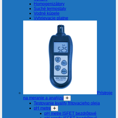
Homogenizátory
Suché termostaty
Vodné kúpele
Vyhrievacie platne
Prístroje
na meranie a analýzu
Testovanie kvality fritovacieho oleja
pH metre
pH metre ISFET bezdrôtové