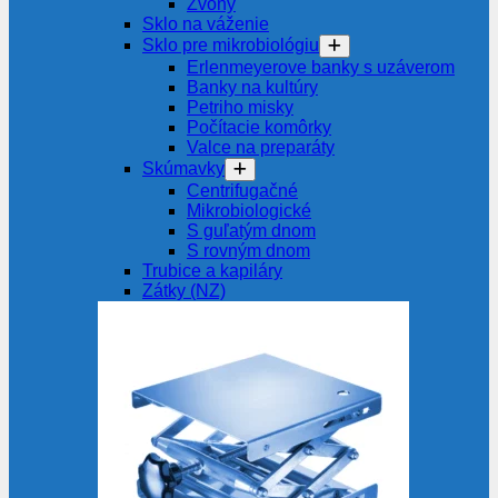
Zvony
Sklo na váženie
Sklo pre mikrobiológiu
Erlenmeyerove banky s uzáverom
Banky na kultúry
Petriho misky
Počítacie komôrky
Valce na preparáty
Skúmavky
Centrifugačné
Mikrobiologické
S guľatým dnom
S rovným dnom
Trubice a kapiláry
Zátky (NZ)