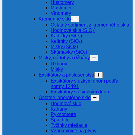
Hustomery
Muštomer
Vínomery
Kremenné sklo
Ostatný sortiment z kremenného skla
Hodinové sklá (SiO₂)
Kadičky (SiO₂)
Kelímky (SiO₂)
Misky (SiO2)
Skúmavky (SiO₂)
Misky, nádoby a džbány
Džbány
Misky
Exsikátory a príslušenstvo
Exsikátory s úzkym dnom podľa
normy 12491
Exsikátory so širokým dnom
Ostatné laboratórne sklo
Hodinové sklo
Kahany
Pyknometre
Špachtle
Tyčinky miešacie
Vzorkovnice na plyny