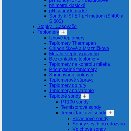
pH sondy ISFET bezdrôtové
ph metre klasické
pH sondy klasické
Sondy k ISFET pH metrom (SI400 a
SI600)
Stopky - Časovače
Teplomery
Izbové teplomery
Teplomery Thermapen
Chladničkové a Mrazničkové
Meranie teploty povrchu
Bezkontaktné teplomery
Teplomery na kontrolu mlieka
Priemyselné teplomery
Spracovanie potravín
Teplomerové súpravy
Teplomery do rúry
Teplomery na varenie
Teplotné sondy
PT100 sondy
Termistorové sondy
Termočlánkové sondy
Povrchové sondy
Sondy s rýchlou odozvou
Vpichové sondy