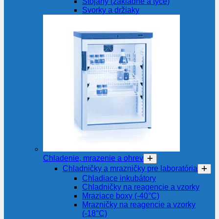
Stojany (základne a tyče)
Svorky a držiaky
Chladenie, mrazenie a ohrev
Chladničky a mrazničky pre laboratória
Chladiace inkubátory
Chladničky na reagencie a vzorky
Mraziace boxy (-40°C)
Mrazničky na reagencie a vzorky
(-18°C)