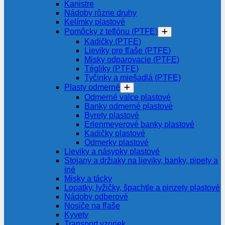
Kanistre
Nádoby rôzne druhy
Kelímky plastové
Pomôcky z teflónu (PTFE)
Kadičky (PTFE)
Lieviky pre fľaše (PTFE)
Misky odparovacie (PTFE)
Tégliky (PTFE)
Tyčinky a miešadlá (PTFE)
Plasty odmerné
Odmerné valce plastové
Banky odmerné plastové
Byrety plastové
Erlenmeyerové banky plastové
Kadičky plastové
Odmerky plastové
Lieviky a násypky plastové
Stojany a držiaky na lieviky, banky, pipety a
iné
Misky a tácky
Lopatky, lyžičky, špachtle a pinzety plastové
Nádoby odberové
Nosiče na fľaše
Kyvety
Transport vzoriek