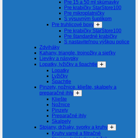
Pre 15 a 50 ml skúmavky
Pre krabičky StarStore100
Pre mikroplatničky
S výsuvným šuplíkom
Pre truhlicové boxy
Pre krabičky StarStore100
Pre štandardné krabičky
S nastaviteľnou výškou police
Zdviháky
Kahany, triangle, trojnožky a sieťky
Lieviky a násypky
Lopatky, lyžičky a špachtle
Lopatky
Lyžičky
Špachtle
Pinzety, nožnice, kliešte, skalpely a
preparačné ihly
Kliešte
Nožnice
Pinzety
Preparačné ihly
Skalpely
Stojany, držiaky, svorky a kruhy
Kruhy varné a filtračné