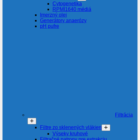
Cytogenetika
RPMI1640 médiá
Imerzný olej
Generátory anaerózy
pH pufre
Filtrácia
Filtre zo sklenených vlákien
Výseky kruhové
Filtračné patrony pre extrakciu