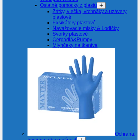
Ostatné pomôcky z plastu
Zátky, viečka, vrchnáky a uzávery
plastové
Exsikátory plastové
Navažovacie misky & Lodičky
Svorky plastové
Čerpadlá&Pumpy
Mlynčeky na tkanivá
Ochrana,
hygiena a bezpečnosť