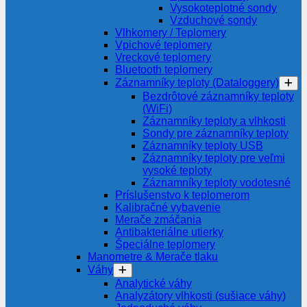
Vysokoteplotné sondy
Vzduchové sondy
Vlhkomery / Teplomery
Vpichové teplomery
Vreckové teplomery
Bluetooth teplomery
Záznamníky teploty (Dataloggery)
Bezdrôtové záznamníky teploty
(WiFi)
Záznamníky teploty a vlhkosti
Sondy pre záznamníky teploty
Záznamníky teploty USB
Záznamníky teploty pre veľmi
vysoké teploty
Záznamníky teploty vodotesné
Príslušenstvo k teplomerom
Kalibračné vybavenie
Merače zmáčania
Antibakteriálne utierky
Špeciálne teplomery
Manometre & Merače tlaku
Váhy
Analytické váhy
Analyzátory vlhkosti (sušiace váhy)