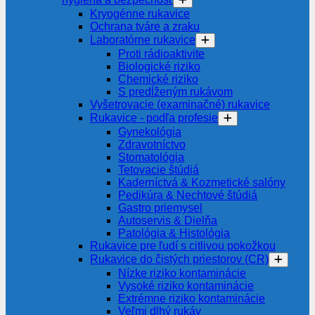
Kryogénne rukavice
Ochrana tváre a zraku
Laboratórne rukavice
Proti rádioaktivite
Biologické riziko
Chemické riziko
S predĺženým rukávom
Vyšetrovacie (examinačné) rukavice
Rukavice - podľa profesie
Gynekológia
Zdravotníctvo
Stomatológia
Tetovacie štúdiá
Kaderníctvá & Kozmetické salóny
Pedikúra & Nechtové štúdiá
Gastro priemysel
Autoservis & Dielňa
Patológia & Histológia
Rukavice pre ľudí s citlivou pokožkou
Rukavice do čistých priestorov (CR)
Nízke riziko kontaminácie
Vysoké riziko kontaminácie
Extrémne riziko kontaminácie
Veľmi dlhý rukáv