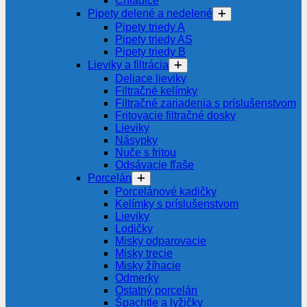
Chladiče
Pipety delené a nedelené
Pipety triedy A
Pipety triedy AS
Pipety triedy B
Lieviky a filtrácia
Deliace lieviky
Filtračné kelímky
Filtračné zariadenia s príslušenstvom
Fritovacie filtračné dosky
Lieviky
Násypky
Nuče s fritou
Odsávacie fľaše
Porcelán
Porcelánové kadičky
Kelímky s príslušenstvom
Lieviky
Lodičky
Misky odparovacie
Misky trecie
Misky žíhacie
Odmerky
Ostatný porcelán
Špachtle a lyžičky