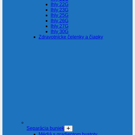
Ihly 22G
Ihly 23G
Ihly 25G
Ihly 26G
Ihly 27G
Ihly 30G
Zdravotnícke čelenky a čiapky
Separácia buniek
Médiá s gradientom hustoty