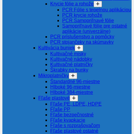
Krycie fólie a rohože
PCR Fólie s tepelnou aplikáciou
PCR krycie rohože
PCR Samopriľnavé fólie
Samopriľnavé fólie pre ostatné
aplikácie (univerzálne)
PCR príslušenstvo a pomôcky
PCR stojančeky na skúmavky
Kultivácia buniek
Kultivačné misky
Kultivačné nádobky
Kultivačné platničky
Škrabky na bunky
Mikroplatničky
Štandardné 96-miestne
Hlboké 96-miestne
Hlboké 384-miestne
Fľaše plastové
Fľaše PE, LDPE, HDPE
Fľaše PP
Fľaše bezpečnostné
Fľaše kvapkacie
Fľaše s rozprašovačom
Fľaše plastové ostatné