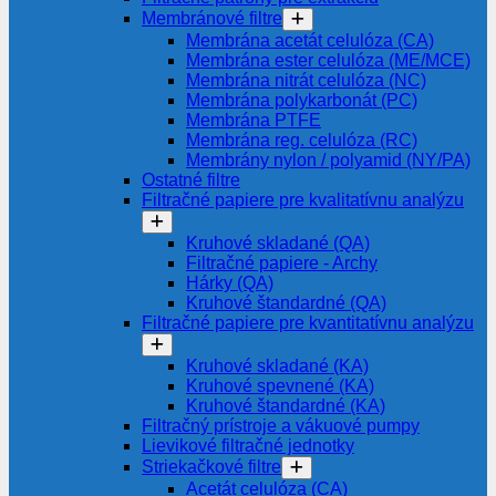
Membránové filtre
Membrána acetát celulóza (CA)
Membrána ester celulóza (ME/MCE)
Membrána nitrát celulóza (NC)
Membrána polykarbonát (PC)
Membrána PTFE
Membrána reg. celulóza (RC)
Membrány nylon / polyamid (NY/PA)
Ostatné filtre
Filtračné papiere pre kvalitatívnu analýzu
Kruhové skladané (QA)
Filtračné papiere - Archy
Hárky (QA)
Kruhové štandardné (QA)
Filtračné papiere pre kvantitatívnu analýzu
Kruhové skladané (KA)
Kruhové spevnené (KA)
Kruhové štandardné (KA)
Filtračný prístroje a vákuové pumpy
Lievikové filtračné jednotky
Striekačkové filtre
Acetát celulóza (CA)