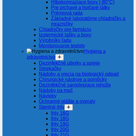
Hlbokomraziace boxy (-80°C)
Pre prchavé a horľavé látky
Prémiová rada
Základné laboratórne chladničky a
mrazničky
Chladničky pre farmáciu
Izotermické tašky a boxy
Výrobníky ľadu
Monitorovanie teploty
Hygiena a
zdravotníctvo
Dezinfekčné utierky a spreje
Striekačky
Nádoby a vrecia na biologický odpad
Chirurgické nástroje a pomôcky
Dezinfekčné samolepiace rohože
Nádoby na moč
Návleky
Ochranné plášte a overaly
Sterilné ihly
Ihly 16G
Ihly 18G
Ihly 19G
Ihly 20G
Ihly 21G