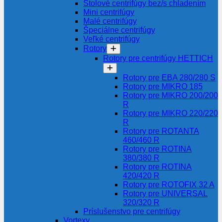
Stolové centrifúgy bez/s chladením
Mini centrifúgy
Malé centrifúgy
Špeciálne centrifúgy
Veľké centrifúgy
Rotory
Rotory pre centrifúgy HETTICH
Rotory pre EBA 280/280 S
Rotory pre MIKRO 185
Rotory pre MIKRO 200/200
R
Rotory pre MIKRO 220/220
R
Rotory pre ROTANTA
460/460 R
Rotory pre ROTINA
380/380 R
Rotory pre ROTINA
420/420 R
Rotory pre ROTOFIX 32 A
Rotory pre UNIVERSAL
320/320 R
Príslušenstvo pre centrifúgy
Vortexy