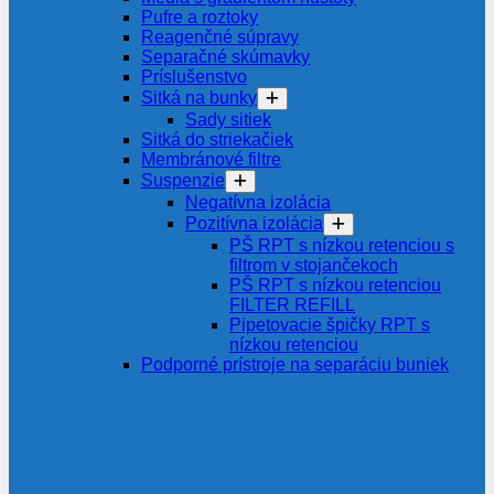
Pufre a roztoky
Reagenčné súpravy
Separačné skúmavky
Príslušenstvo
Sitká na bunky
Sady sitiek
Sitká do striekačiek
Membránové filtre
Suspenzie
Negatívna izolácia
Pozitívna izolácia
PŠ RPT s nízkou retenciou s
filtrom v stojančekoch
PŠ RPT s nízkou retenciou
FILTER REFILL
Pipetovacie špičky RPT s
nízkou retenciou
Podporné prístroje na separáciu buniek