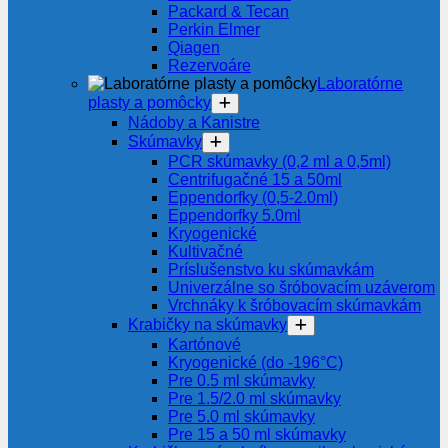
Packard & Tecan
Perkin Elmer
Qiagen
Rezervoáre
Laboratórne
plasty a pomôcky
Nádoby a Kanistre
Skúmavky
PCR skúmavky (0,2 ml a 0,5ml)
Centrifugačné 15 a 50ml
Eppendorfky (0,5-2.0ml)
Eppendorfky 5.0ml
Kryogenické
Kultivačné
Príslušenstvo ku skúmavkám
Univerzálne so šróbovacím uzáverom
Vrchnáky k šróbovacím skúmavkám
Krabičky na skúmavky
Kartónové
Kryogenické (do -196°C)
Pre 0.5 ml skúmavky
Pre 1.5/2.0 ml skúmavky
Pre 5.0 ml skúmavky
Pre 15 a 50 ml skúmavky