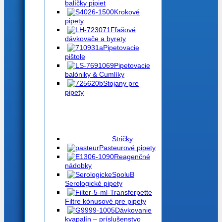
balíčky pipiet
Krokové
pipety
Fľašové
dávkovače a byrety
Pipetovacie
pištole
Pipetovacie
balóniky & Cumlíky
Stojany pre
pipety
Stričky
Pasteurové pipety
Reagenčné
nádobky
Serologické pipety
Filtre kónusové pre pipety
Dávkovanie
kvapalín – príslušenstvo