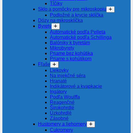
Tĺčiky
Sklo a pomôcky pre mikroskopiu
Podložné a krycie sklíčka
Dózy na mikrosklíčka
Byrety
Automatické podľa Pelleta
Automatické podľa Schillinga
Balóniky k byretám
Mikrobyrety
Priame bez kohútika
Priame s kohútikom
Fľaše
Liekovky
Na injekčné séra
Hranaté
Indikátorové a kvapkacie
Irigátory
Podľa Woulffa
Reagenčné
Širokohrdlé
Úzkohrdlé
Zásobné
Hustomery a liehomery
Cukromery