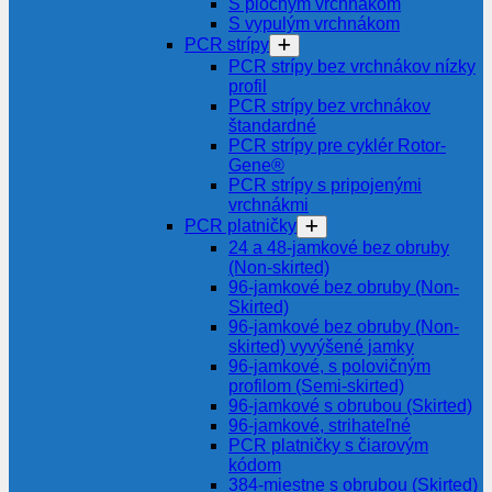
S plochým vrchnákom
S vypulým vrchnákom
PCR strípy
PCR strípy bez vrchnákov nízky
profil
PCR strípy bez vrchnákov
štandardné
PCR strípy pre cyklér Rotor-
Gene®
PCR strípy s pripojenými
vrchnákmi
PCR platničky
24 a 48-jamkové bez obruby
(Non-skirted)
96-jamkové bez obruby (Non-
Skirted)
96-jamkové bez obruby (Non-
skirted) vyvýšené jamky
96-jamkové, s polovičným
profilom (Semi-skirted)
96-jamkové s obrubou (Skirted)
96-jamkové, strihateľné
PCR platničky s čiarovým
kódom
384-miestne s obrubou (Skirted)