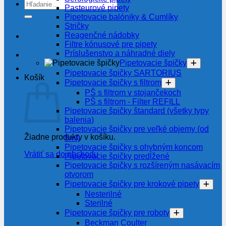
Hľadať:
Pasteurové pipety
Pipetovacie balóniky & Cumlíky
Stričky
Reagenčné nádobky
Filtre kónusové pre pipety
Príslušenstvo a náhradné diely
Pipetovacie špičky
Pipetovacie špičky SARTORIUS
Košík
Pipetovacie špičky s filtrom
PŠ s filtrom v stojančekoch
PŠ s filtrom - Filter REFILL
Pipetovacie špičky štandard (všetky typy
balenia)
Pipetovacie špičky pre veľké objemy (od
Žiadne produkty v košíku.
5ml)
Pipetovacie špičky s ohybným koncom
Vrátiť sa do obchodu
Pipetovacie špičky predĺžené
Pipetovacie špičky s rozšíreným nasávacím
otvorom
Pipetovacie špičky pre krokové pipety
Nesterilné
Sterilné
Pipetovacie špičky pre roboty
Beckman Coulter