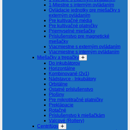
1-Miestne s interným ovládaním
Ovládacie jednotky pre miešačky s
externým ovládaním
Pre kultivačné média
Pre kultivačné platničky
Priemyselné miešačky
Príslušenstvo pre magnetické
miešačky
Viacmiestne s externým ovládaním
Viacmiestne s interným ovládaním
Miešačky a trepačky
Do inkubátorov
Horizontálne
Kombinované (2v1)
Nádstavce - Inkubátory
Orbitálne
Ostatné príslušenstvo
Plošiny
Pre mikrotitračné platničky
Preklápacie
Rotačné
Príslušenstvo k miešačkám
Valcové (Rollery)
Centrifúgy