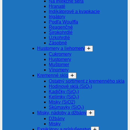
Na injekčné séra
Hranaté
Indikátorové a kvapkacie
Irigátory
Podľa Woulffa
Reagenčné
Širokohrdlé
Úzkohrdlé
Zásobné
Hustomery a liehomery
Cukromery
Hustomery
Muštomer
Vínomery
Kremenné sklo
Ostatný sortiment z kremenného skla
Hodinové sklá (SiO₂)
Kadičky (SiO₂)
Kelímky (SiO₂)
Misky (SiO2)
Skúmavky (SiO₂)
Misky, nádoby a džbány
Džbány
Misky
Exsikátory a príslušenstvo