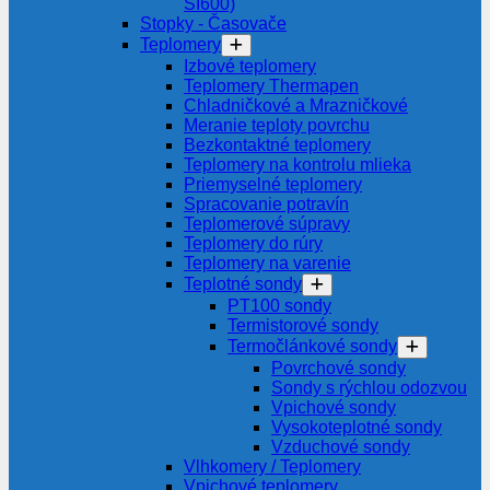
SI600)
Stopky - Časovače
Teplomery
Izbové teplomery
Teplomery Thermapen
Chladničkové a Mrazničkové
Meranie teploty povrchu
Bezkontaktné teplomery
Teplomery na kontrolu mlieka
Priemyselné teplomery
Spracovanie potravín
Teplomerové súpravy
Teplomery do rúry
Teplomery na varenie
Teplotné sondy
PT100 sondy
Termistorové sondy
Termočlánkové sondy
Povrchové sondy
Sondy s rýchlou odozvou
Vpichové sondy
Vysokoteplotné sondy
Vzduchové sondy
Vlhkomery / Teplomery
Vpichové teplomery