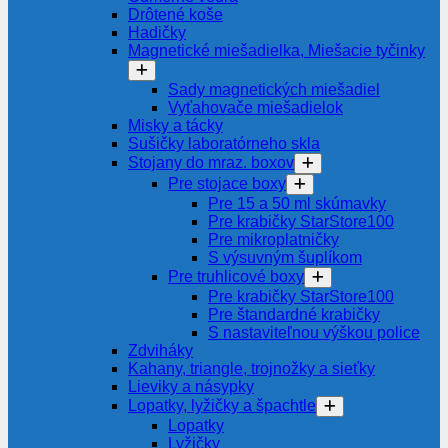
Drôtené koše
Hadičky
Magnetické miešadielka, Miešacie tyčinky
Sady magnetických miešadiel
Vyťahovače miešadielok
Misky a tácky
Sušičky laboratórneho skla
Stojany do mraz. boxov
Pre stojace boxy
Pre 15 a 50 ml skúmavky
Pre krabičky StarStore100
Pre mikroplatničky
S výsuvným šuplíkom
Pre truhlicové boxy
Pre krabičky StarStore100
Pre štandardné krabičky
S nastaviteľnou výškou police
Zdviháky
Kahany, triangle, trojnožky a sieťky
Lieviky a násypky
Lopatky, lyžičky a špachtle
Lopatky
Lyžičky