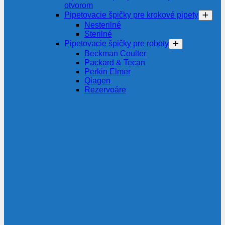
otvorom
Pipetovacie špičky pre krokové pipety
Nesterilné
Sterilné
Pipetovacie špičky pre roboty
Beckman Coulter
Packard & Tecan
Perkin Elmer
Qiagen
Rezervoáre