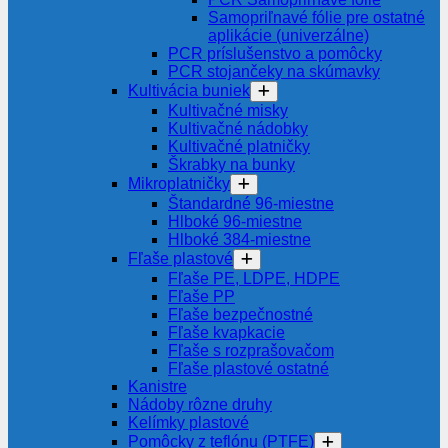
Samopriľnavé fólie pre ostatné
aplikácie (univerzálne)
PCR príslušenstvo a pomôcky
PCR stojančeky na skúmavky
Kultivácia buniek
Kultivačné misky
Kultivačné nádobky
Kultivačné platničky
Škrabky na bunky
Mikroplatničky
Štandardné 96-miestne
Hlboké 96-miestne
Hlboké 384-miestne
Fľaše plastové
Fľaše PE, LDPE, HDPE
Fľaše PP
Fľaše bezpečnostné
Fľaše kvapkacie
Fľaše s rozprašovačom
Fľaše plastové ostatné
Kanistre
Nádoby rôzne druhy
Kelímky plastové
Pomôcky z teflónu (PTFE)