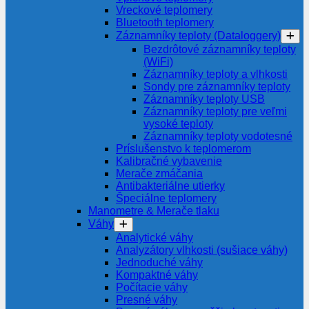
Vreckové teplomery
Bluetooth teplomery
Záznamníky teploty (Dataloggery)
Bezdrôtové záznamníky teploty
(WiFi)
Záznamníky teploty a vlhkosti
Sondy pre záznamníky teploty
Záznamníky teploty USB
Záznamníky teploty pre veľmi
vysoké teploty
Záznamníky teploty vodotesné
Príslušenstvo k teplomerom
Kalibračné vybavenie
Merače zmáčania
Antibakteriálne utierky
Špeciálne teplomery
Manometre & Merače tlaku
Váhy
Analytické váhy
Analyzátory vlhkosti (sušiace váhy)
Jednoduché váhy
Kompaktné váhy
Počítacie váhy
Presné váhy