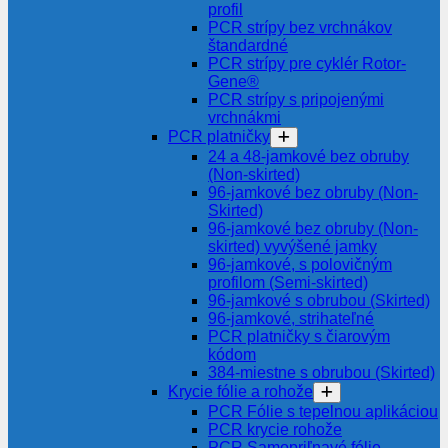
profil
PCR strípy bez vrchnákov
štandardné
PCR strípy pre cyklér Rotor-
Gene®
PCR strípy s pripojenými
vrchnákmi
PCR platničky
24 a 48-jamkové bez obruby
(Non-skirted)
96-jamkové bez obruby (Non-
Skirted)
96-jamkové bez obruby (Non-
skirted) vyvýšené jamky
96-jamkové, s polovičným
profilom (Semi-skirted)
96-jamkové s obrubou (Skirted)
96-jamkové, strihateľné
PCR platničky s čiarovým
kódom
384-miestne s obrubou (Skirted)
Krycie fólie a rohože
PCR Fólie s tepelnou aplikáciou
PCR krycie rohože
PCR Samopriľnavé fólie