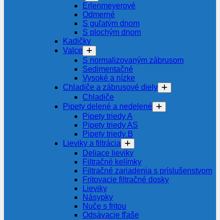
Erlenmeyerové
Odmerné
S guľatým dnom
S plochým dnom
Kadičky
Valce
S normalizovaným zábrusom
Sedimentačné
Vysoké a nízke
Chladiče a zábrusové diely
Chladiče
Pipety delené a nedelené
Pipety triedy A
Pipety triedy AS
Pipety triedy B
Lieviky a filtrácia
Deliace lieviky
Filtračné kelímky
Filtračné zariadenia s príslušenstvom
Fritovacie filtračné dosky
Lieviky
Násypky
Nuče s fritou
Odsávacie fľaše