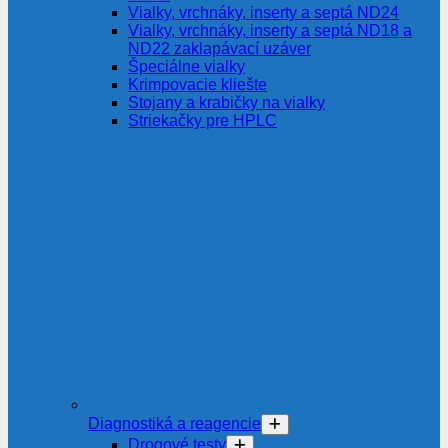
Vialky, vrchnáky, inserty a septá ND24
Vialky, vrchnáky, inserty a septá ND18 a
ND22 zaklapávací uzáver
Špeciálne vialky
Krimpovacie kliešte
Stojany a krabičky na vialky
Striekačky pre HPLC
Diagnostiká a reagencie
Drogové testy