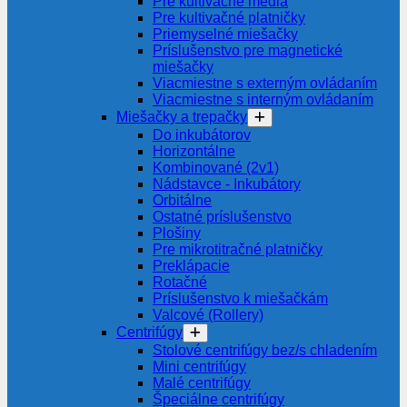
Pre kultivačné média
Pre kultivačné platničky
Priemyselné miešačky
Príslušenstvo pre magnetické
miešačky
Viacmiestne s externým ovládaním
Viacmiestne s interným ovládaním
Miešačky a trepačky
Do inkubátorov
Horizontálne
Kombinované (2v1)
Nádstavce - Inkubátory
Orbitálne
Ostatné príslušenstvo
Plošiny
Pre mikrotitračné platničky
Preklápacie
Rotačné
Príslušenstvo k miešačkám
Valcové (Rollery)
Centrifúgy
Stolové centrifúgy bez/s chladením
Mini centrifúgy
Malé centrifúgy
Špeciálne centrifúgy