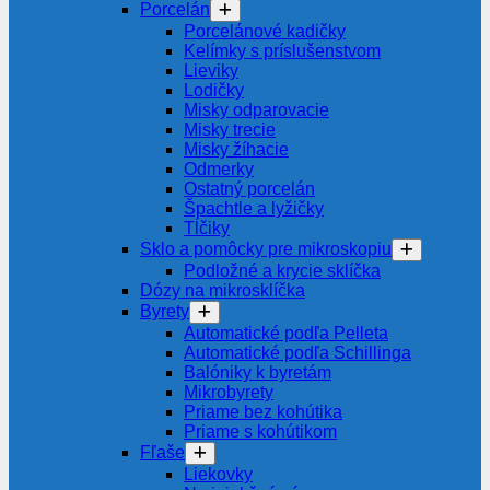
Porcelán
Porcelánové kadičky
Kelímky s príslušenstvom
Lieviky
Lodičky
Misky odparovacie
Misky trecie
Misky žíhacie
Odmerky
Ostatný porcelán
Špachtle a lyžičky
Tĺčiky
Sklo a pomôcky pre mikroskopiu
Podložné a krycie sklíčka
Dózy na mikrosklíčka
Byrety
Automatické podľa Pelleta
Automatické podľa Schillinga
Balóniky k byretám
Mikrobyrety
Priame bez kohútika
Priame s kohútikom
Fľaše
Liekovky