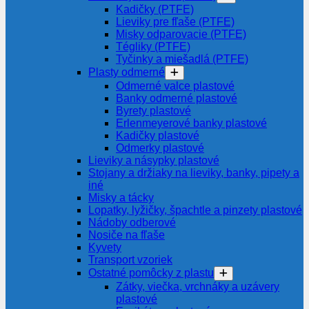
Kadičky (PTFE)
Lieviky pre fľaše (PTFE)
Misky odparovacie (PTFE)
Tégliky (PTFE)
Tyčinky a miešadlá (PTFE)
Plasty odmerné
Odmerné valce plastové
Banky odmerné plastové
Byrety plastové
Erlenmeyerové banky plastové
Kadičky plastové
Odmerky plastové
Lieviky a násypky plastové
Stojany a držiaky na lieviky, banky, pipety a
iné
Misky a tácky
Lopatky, lyžičky, špachtle a pinzety plastové
Nádoby odberové
Nosiče na fľaše
Kyvety
Transport vzoriek
Ostatné pomôcky z plastu
Zátky, viečka, vrchnáky a uzávery
plastové