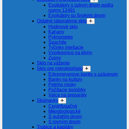
Exsikátory s úzkym dnom podľa
normy 12491
Exsikátory so širokým dnom
Ostatné laboratórne sklo
Hodinové sklo
Kahany
Pyknometre
Špachtle
Tyčinky miešacie
Vzorkovnice na plyny
Zvony
Sklo na váženie
Sklo pre mikrobiológiu
Erlenmeyerove banky s uzáverom
Banky na kultúry
Petriho misky
Počítacie komôrky
Valce na preparáty
Skúmavky
Centrifugačné
Mikrobiologické
S guľatým dnom
S rovným dnom
Trubice a kapiláry