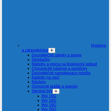
Hygiena
a zdravotníctvo
Dezinfekčné utierky a spreje
Striekačky
Nádoby a vrecia na biologický odpad
Chirurgické nástroje a pomôcky
Dezinfekčné samolepiace rohože
Nádoby na moč
Návleky
Ochranné plášte a overaly
Sterilné ihly
Ihly 16G
Ihly 18G
Ihly 19G
Ihly 20G