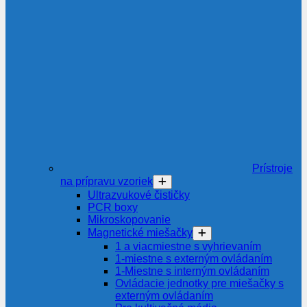
Prístroje
na prípravu vzoriek
Ultrazvukové čističky
PCR boxy
Mikroskopovanie
Magnetické miešačky
1 a viacmiestne s vyhrievaním
1-miestne s externým ovládaním
1-Miestne s interným ovládaním
Ovládacie jednotky pre miešačky s
externým ovládaním