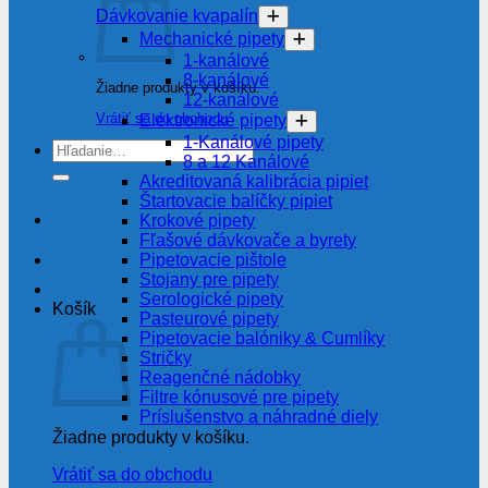
Dávkovanie kvapalín
Mechanické pipety
1-kanálové
8-kanálové
Žiadne produkty v košíku.
12-kanálové
Vrátiť sa do obchodu
Elektronické pipety
1-Kanálové pipety
Hľadať:
8 a 12 Kanálové
Akreditovaná kalibrácia pipiet
Štartovacie balíčky pipiet
Krokové pipety
Fľašové dávkovače a byrety
Pipetovacie pištole
Stojany pre pipety
Serologické pipety
Košík
Pasteurové pipety
Pipetovacie balóniky & Cumlíky
Stričky
Reagenčné nádobky
Filtre kónusové pre pipety
Príslušenstvo a náhradné diely
Žiadne produkty v košíku.
Vrátiť sa do obchodu