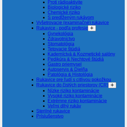
Proti rádioaktivite
Biologické riziko
Chemické riziko
S predĺženým rukávom
Vyšetrovacie (examinačné) rukavice
Rukavice - podľa profesie
Gynekológia
Zdravotníctvo
Stomatológia
Tetovacie štúdiá
Kaderníctvá & Kozmetické salóny
Pedikúra & Nechtové štúdiá
Gastro priemysel
Autoservis & Dielňa
Patológia & Histológia
Rukavice pre ľudí s citlivou pokožkou
Rukavice do čistých priestorov (CR)
Nízke riziko kontaminácie
Vysoké riziko kontaminácie
Extrémne riziko kontaminácie
Veľmi dlhý rukáv
Sterilné rukavice
Príslušenstvo