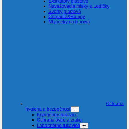
Exsikátory plastové
Navažovacie misky & Lodičky
Svorky plastové
Čerpadlá&Pumpy
Mlynčeky na tkanivá
Ochrana,
hygiena a bezpečnosť
Kryogénne rukavice
Ochrana tváre a zraku
Laboratórne rukavice