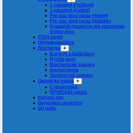
1-násobné-Prúžkové
1-násobné-Kartridž
Pre viac drog naraz-Hrebeň
Pre viac drog naraz-Nádobky
Kvapalné reagencie pre stanovenie
limitov drog
FISH sondy
Hemokoagulácia
Biochémia
Kontroly a kalibrátory
Rýchle testy
Biochemické súpravy
Imunochémia
Serologické súpravy
Genetické médiá
Cytogenetika
RPMI1640 médiá
Imerzný olej
Generátory anaerózy
pH pufre