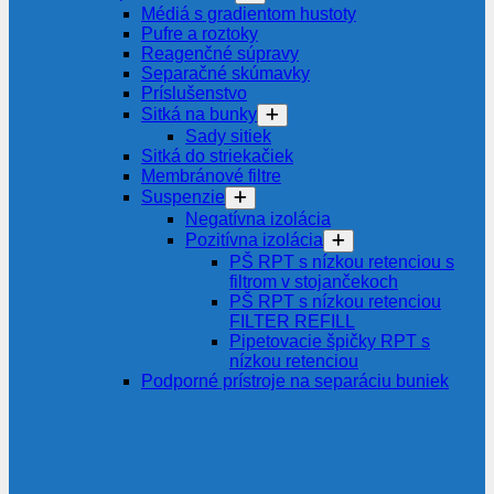
Médiá s gradientom hustoty
Pufre a roztoky
Reagenčné súpravy
Separačné skúmavky
Príslušenstvo
Sitká na bunky
Sady sitiek
Sitká do striekačiek
Membránové filtre
Suspenzie
Negatívna izolácia
Pozitívna izolácia
PŠ RPT s nízkou retenciou s
filtrom v stojančekoch
PŠ RPT s nízkou retenciou
FILTER REFILL
Pipetovacie špičky RPT s
nízkou retenciou
Podporné prístroje na separáciu buniek