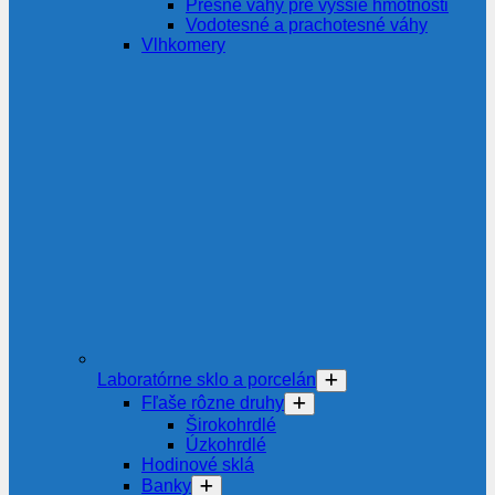
Presné váhy pre vyššie hmotnosti
Vodotesné a prachotesné váhy
Vlhkomery
Laboratórne sklo a porcelán
Fľaše rôzne druhy
Širokohrdlé
Úzkohrdlé
Hodinové sklá
Banky