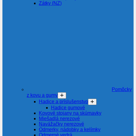
Zátky (NZ)
Pomôcky
z kovu a gumy
Hadice a príslušenstvo
Hadice gumové
Kovové stojany na skúmavky
Miešadlá nerezové
Navážačky nerezové
Odmerky, nádobky a kelímky
Odmerné vedrá