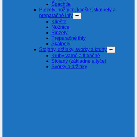
Špachtle
Pinzety, nožnice, kliešte, skalpely a
preparačné ihly
Kliešte
Nožnice
Pinzety
Preparačné ihly
Skalpely
Stojany, držiaky, svorky a kruhy
Kruhy varné a filtračné
Stojany (základne a tyče)
Svorky a držiaky