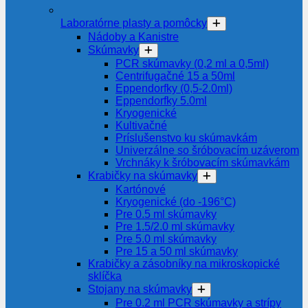
Laboratórne plasty a pomôcky
Nádoby a Kanistre
Skúmavky
PCR skúmavky (0,2 ml a 0,5ml)
Centrifugačné 15 a 50ml
Eppendorfky (0,5-2.0ml)
Eppendorfky 5.0ml
Kryogenické
Kultivačné
Príslušenstvo ku skúmavkám
Univerzálne so šróbovacím uzáverom
Vrchnáky k šróbovacím skúmavkám
Krabičky na skúmavky
Kartónové
Kryogenické (do -196°C)
Pre 0.5 ml skúmavky
Pre 1.5/2.0 ml skúmavky
Pre 5.0 ml skúmavky
Pre 15 a 50 ml skúmavky
Krabičky a zásobníky na mikroskopické
sklíčka
Stojany na skúmavky
Pre 0.2 ml PCR skúmavky a strípy