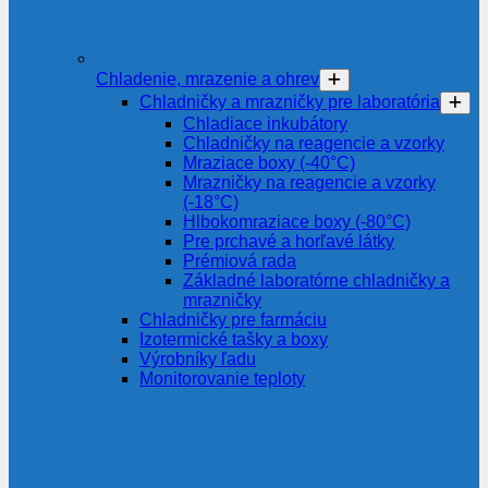
Chladenie, mrazenie a ohrev
Chladničky a mrazničky pre laboratória
Chladiace inkubátory
Chladničky na reagencie a vzorky
Mraziace boxy (-40°C)
Mrazničky na reagencie a vzorky
(-18°C)
Hlbokomraziace boxy (-80°C)
Pre prchavé a horľavé látky
Prémiová rada
Základné laboratórne chladničky a
mrazničky
Chladničky pre farmáciu
Izotermické tašky a boxy
Výrobníky ľadu
Monitorovanie teploty