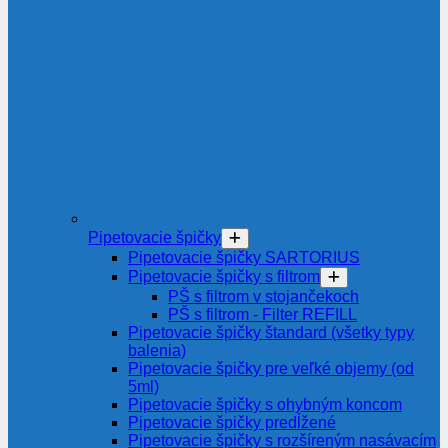
Pipetovacie špičky
Pipetovacie špičky SARTORIUS
Pipetovacie špičky s filtrom
PŠ s filtrom v stojančekoch
PŠ s filtrom - Filter REFILL
Pipetovacie špičky štandard (všetky typy
balenia)
Pipetovacie špičky pre veľké objemy (od
5ml)
Pipetovacie špičky s ohybným koncom
Pipetovacie špičky predĺžené
Pipetovacie špičky s rozšíreným nasávacím