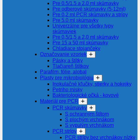
Pre 0.5/1.5 a 2.0 ml skúmavky
Pre odberové skúmavky (5-12ml)
Pre 0,2 ml PCR skúmavky a strípy
Pre 5.0 ml skúmavky
Univerzálne pre všetky typy
skúmaviek
Pre 0,5/1,5 a 2,0 ml skúmavky
Pre 15 a 50 ml skúmavky
Chladiace stojančeky
Označovanie vzoriek
Pásky a štítky
Tlačiareň štítkov
Parafilm, fólie, alobal
Plasty pre mikrobiológiu
Inokulačné kľučky, stierky a hokejky
Petriho misky
Bakteriologické očká - kovové
Materiál pre PCR
PCR skúmavky
S ochranným štítom
S plochým vrchnákom
S vypulým vrchnákom
PCR strípy
PCR strípy bez vrchnákov nízky