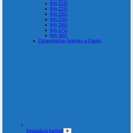
Ihly 21G
Ihly 22G
Ihly 23G
Ihly 25G
Ihly 26G
Ihly 27G
Ihly 30G
Zdravotnícke čelenky a čiapky
Separácia buniek