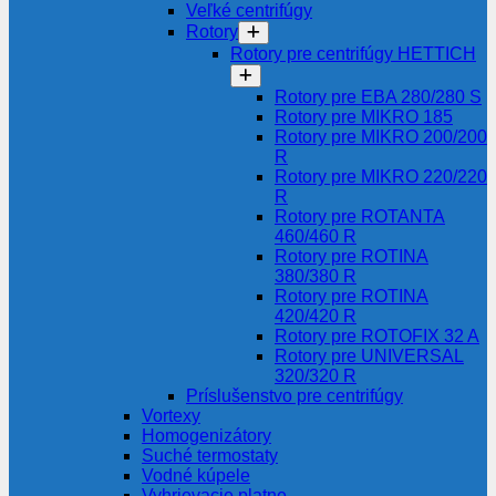
Veľké centrifúgy
Rotory
Rotory pre centrifúgy HETTICH
Rotory pre EBA 280/280 S
Rotory pre MIKRO 185
Rotory pre MIKRO 200/200
R
Rotory pre MIKRO 220/220
R
Rotory pre ROTANTA
460/460 R
Rotory pre ROTINA
380/380 R
Rotory pre ROTINA
420/420 R
Rotory pre ROTOFIX 32 A
Rotory pre UNIVERSAL
320/320 R
Príslušenstvo pre centrifúgy
Vortexy
Homogenizátory
Suché termostaty
Vodné kúpele
Vyhrievacie platne