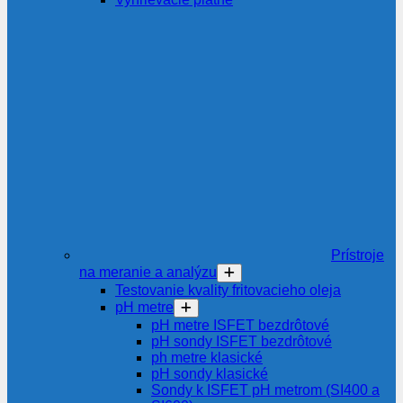
Prístroje
na meranie a analýzu
Testovanie kvality fritovacieho oleja
pH metre
pH metre ISFET bezdrôtové
pH sondy ISFET bezdrôtové
ph metre klasické
pH sondy klasické
Sondy k ISFET pH metrom (SI400 a