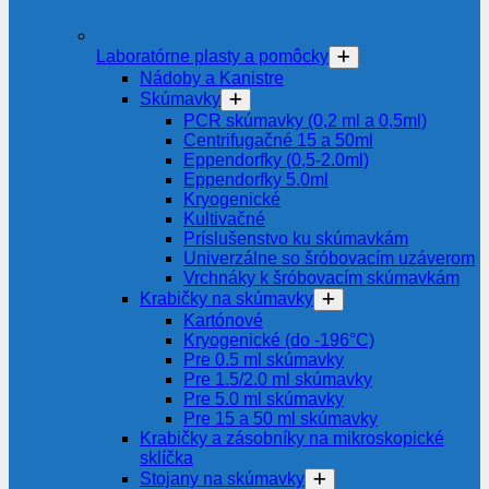
Laboratórne plasty a pomôcky
Nádoby a Kanistre
Skúmavky
PCR skúmavky (0,2 ml a 0,5ml)
Centrifugačné 15 a 50ml
Eppendorfky (0,5-2.0ml)
Eppendorfky 5.0ml
Kryogenické
Kultivačné
Príslušenstvo ku skúmavkám
Univerzálne so šróbovacím uzáverom
Vrchnáky k šróbovacím skúmavkám
Krabičky na skúmavky
Kartónové
Kryogenické (do -196°C)
Pre 0.5 ml skúmavky
Pre 1.5/2.0 ml skúmavky
Pre 5.0 ml skúmavky
Pre 15 a 50 ml skúmavky
Krabičky a zásobníky na mikroskopické
sklíčka
Stojany na skúmavky