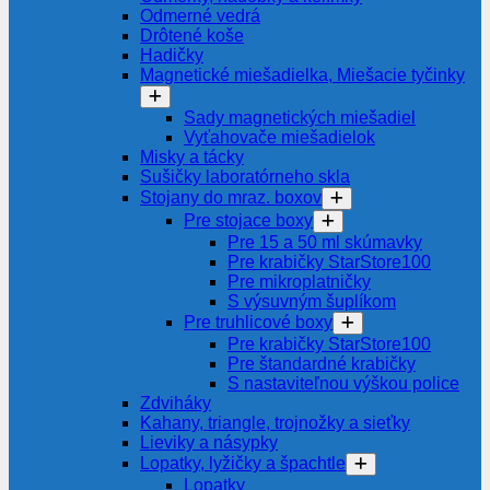
Odmerné vedrá
Drôtené koše
Hadičky
Magnetické miešadielka, Miešacie tyčinky
Sady magnetických miešadiel
Vyťahovače miešadielok
Misky a tácky
Sušičky laboratórneho skla
Stojany do mraz. boxov
Pre stojace boxy
Pre 15 a 50 ml skúmavky
Pre krabičky StarStore100
Pre mikroplatničky
S výsuvným šuplíkom
Pre truhlicové boxy
Pre krabičky StarStore100
Pre štandardné krabičky
S nastaviteľnou výškou police
Zdviháky
Kahany, triangle, trojnožky a sieťky
Lieviky a násypky
Lopatky, lyžičky a špachtle
Lopatky