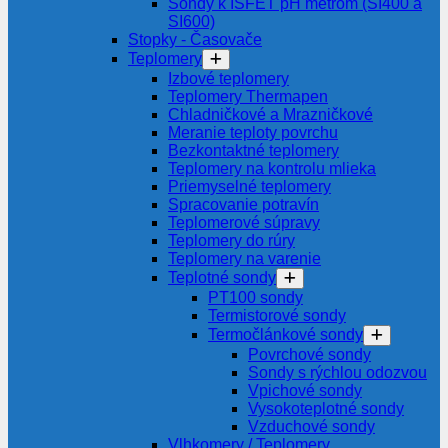
Sondy k ISFET pH metrom (SI400 a
SI600)
Stopky - Časovače
Teplomery
Izbové teplomery
Teplomery Thermapen
Chladničkové a Mrazničkové
Meranie teploty povrchu
Bezkontaktné teplomery
Teplomery na kontrolu mlieka
Priemyselné teplomery
Spracovanie potravín
Teplomerové súpravy
Teplomery do rúry
Teplomery na varenie
Teplotné sondy
PT100 sondy
Termistorové sondy
Termočlánkové sondy
Povrchové sondy
Sondy s rýchlou odozvou
Vpichové sondy
Vysokoteplotné sondy
Vzduchové sondy
Vlhkomery / Teplomery