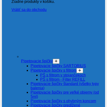
Žiadne produkty v košíku.
Vrátiť sa do obchodu
Pipetovacie špičky
Pipetovacie špičky SARTORIUS
Pipetovacie špičky s filtrom
PŠ s filtrom v stojančekoch
PŠ s filtrom - Filter REFILL
Pipetovacie špičky štandard (všetky typy
balenia)
Pipetovacie špičky pre veľké objemy (od
5ml)
Pipetovacie špičky s ohybným koncom
Pipetovacie špičky predĺžené