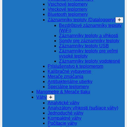
Vpichové teplomery
Vreckové teplomery
Bluetooth teplomery
Záznamníky teploty (Dataloggery)
Bezdrôtové záznamníky teploty
(WiFi)
Záznamníky teploty a vlhkosti
Sondy pre záznamníky teploty
Záznamníky teploty USB
Záznamníky teploty pre veľmi
vysoké teploty
Záznamníky teploty vodotesné
Príslušenstvo k teplomerom
Kalibračné vybavenie
Merače zmáčania
Antibakteriálne utierky
Špeciálne teplomery
Manometre & Merače tlaku
Váhy
Analytické váhy
Analyzátory vlhkosti (sušiace váhy)
Jednoduché váhy
Kompaktné váhy
Počítacie váhy