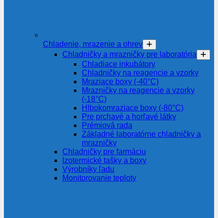
Chladenie, mrazenie a ohrev
Chladničky a mrazničky pre laboratória
Chladiace inkubátory
Chladničky na reagencie a vzorky
Mraziace boxy (-40°C)
Mrazničky na reagencie a vzorky
(-18°C)
Hlbokomraziace boxy (-80°C)
Pre prchavé a horľavé látky
Prémiová rada
Základné laboratórne chladničky a
mrazničky
Chladničky pre farmáciu
Izotermické tašky a boxy
Výrobníky ľadu
Monitorovanie teploty