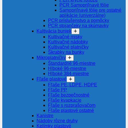
PCR Samopriľnavé fólie
Samopriľnavé fólie pre ostatné
aplikácie (univerzálne)
PCR príslušenstvo a pomôcky
PCR stojančeky na skúmavky
Kultivácia buniek
Kultivačné misky
Kultivačné nádobky
Kultivačné platničky
Škrabky na bunky
Mikroplatničky
Štandardné 96-miestne
Hlboké 96-miestne
Hlboké 384-miestne
Fľaše plastové
Fľaše PE, LDPE, HDPE
Fľaše PP
Fľaše bezpečnostné
Fľaše kvapkacie
Fľaše s rozprašovačom
Fľaše plastové ostatné
Kanistre
Nádoby rôzne druhy
Kelímky plastové