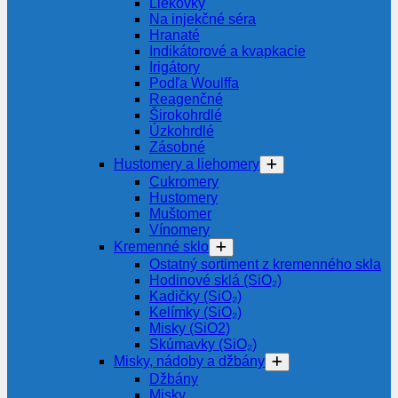
Liekovky
Na injekčné séra
Hranaté
Indikátorové a kvapkacie
Irigátory
Podľa Woulffa
Reagenčné
Širokohrdlé
Úzkohrdlé
Zásobné
Hustomery a liehomery
Cukromery
Hustomery
Muštomer
Vínomery
Kremenné sklo
Ostatný sortiment z kremenného skla
Hodinové sklá (SiO₂)
Kadičky (SiO₂)
Kelímky (SiO₂)
Misky (SiO2)
Skúmavky (SiO₂)
Misky, nádoby a džbány
Džbány
Misky