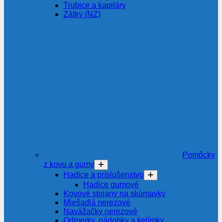
Trubice a kapiláry
Zátky (NZ)
Pomôcky
z kovu a gumy
Hadice a príslušenstvo
Hadice gumové
Kovové stojany na skúmavky
Miešadlá nerezové
Navážačky nerezové
Odmerky, nádobky a kelímky