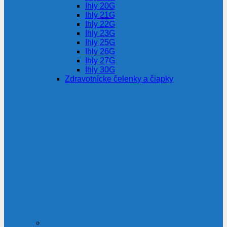
Ihly 20G
Ihly 21G
Ihly 22G
Ihly 23G
Ihly 25G
Ihly 26G
Ihly 27G
Ihly 30G
Zdravotnícke čelenky a čiapky