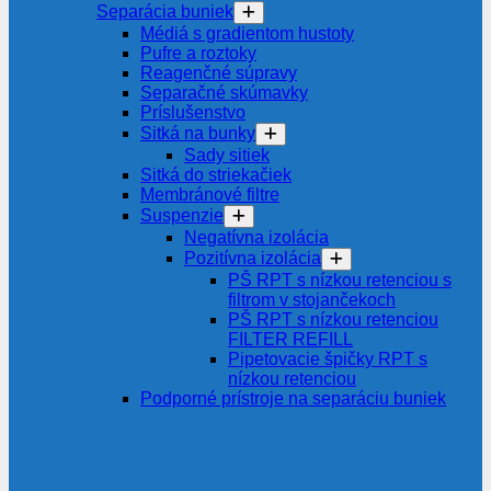
Separácia buniek
Médiá s gradientom hustoty
Pufre a roztoky
Reagenčné súpravy
Separačné skúmavky
Príslušenstvo
Sitká na bunky
Sady sitiek
Sitká do striekačiek
Membránové filtre
Suspenzie
Negatívna izolácia
Pozitívna izolácia
PŠ RPT s nízkou retenciou s
filtrom v stojančekoch
PŠ RPT s nízkou retenciou
FILTER REFILL
Pipetovacie špičky RPT s
nízkou retenciou
Podporné prístroje na separáciu buniek