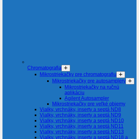
Chromatografia
Mikrostriekačky pre chromatografiu
Mikrostriekačky pre autosamplery
Mikrostriekačky na ručnú
aplikáciu
Agilent Autosampler
Mikrostriekačky pre veľké objemy
Vialky, vrchnáky, inserty a septá ND8
Vialky, vrchnáky, inserty a septá ND9
Vialky, vrchnáky, inserty a septá ND10
Vialky, vrchnáky, inserty a septá ND11
Vialky, vrchnáky, inserty a septá ND13
Vialky, vrchnáky, inserty a septá ND18 a