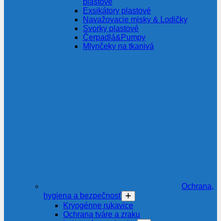
plastové
Exsikátory plastové
Navažovacie misky & Lodičky
Svorky plastové
Čerpadlá&Pumpy
Mlynčeky na tkanivá
Ochrana,
hygiena a bezpečnosť
Kryogénne rukavice
Ochrana tváre a zraku