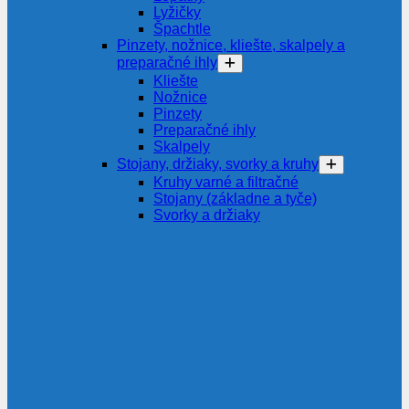
Lyžičky
Špachtle
Pinzety, nožnice, kliešte, skalpely a
preparačné ihly
Kliešte
Nožnice
Pinzety
Preparačné ihly
Skalpely
Stojany, držiaky, svorky a kruhy
Kruhy varné a filtračné
Stojany (základne a tyče)
Svorky a držiaky