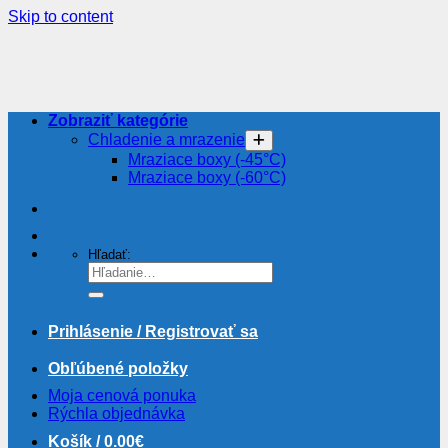
Skip to content
Zobraziť kategórie
Chladenie a mrazenie
Mraziace boxy (-45°C)
Mraziace boxy (-60°C)
Hľadať:
Prihlásenie / Registrovať sa
Obľúbené položky
Moja cenová ponuka
Rýchla objednávka
Košík /
0.00
€