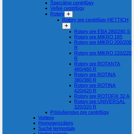
Špeciálne centrifúgy
Veľké centrifúgy
Rotory
Rotory pre centrifúgy HETTICH
Rotory pre EBA 280/280 S
Rotory pre MIKRO 185
Rotory pre MIKRO 200/200
R
Rotory pre MIKRO 220/220
R
Rotory pre ROTANTA
460/460 R
Rotory pre ROTINA
380/380 R
Rotory pre ROTINA
420/420 R
Rotory pre ROTOFIX 32 A
Rotory pre UNIVERSAL
320/320 R
Príslušenstvo pre centrifúgy
Vortexy
Homogenizátory
Suché termostaty
Vodné kúpele