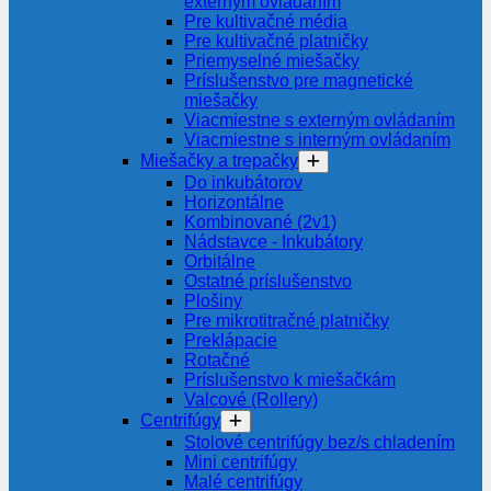
externým ovládaním
Pre kultivačné média
Pre kultivačné platničky
Priemyselné miešačky
Príslušenstvo pre magnetické
miešačky
Viacmiestne s externým ovládaním
Viacmiestne s interným ovládaním
Miešačky a trepačky
Do inkubátorov
Horizontálne
Kombinované (2v1)
Nádstavce - Inkubátory
Orbitálne
Ostatné príslušenstvo
Plošiny
Pre mikrotitračné platničky
Preklápacie
Rotačné
Príslušenstvo k miešačkám
Valcové (Rollery)
Centrifúgy
Stolové centrifúgy bez/s chladením
Mini centrifúgy
Malé centrifúgy