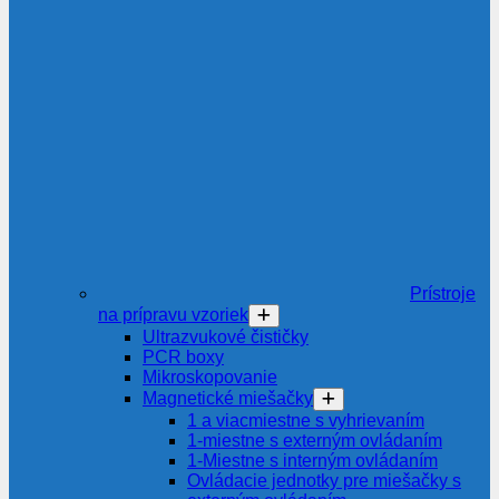
Prístroje
na prípravu vzoriek
Ultrazvukové čističky
PCR boxy
Mikroskopovanie
Magnetické miešačky
1 a viacmiestne s vyhrievaním
1-miestne s externým ovládaním
1-Miestne s interným ovládaním
Ovládacie jednotky pre miešačky s