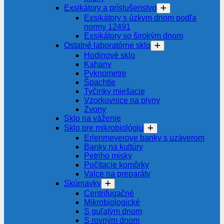
Exsikátory a príslušenstvo
Exsikátory s úzkym dnom podľa
normy 12491
Exsikátory so širokým dnom
Ostatné laboratórne sklo
Hodinové sklo
Kahany
Pyknometre
Špachtle
Tyčinky miešacie
Vzorkovnice na plyny
Zvony
Sklo na váženie
Sklo pre mikrobiológiu
Erlenmeyerove banky s uzáverom
Banky na kultúry
Petriho misky
Počítacie komôrky
Valce na preparáty
Skúmavky
Centrifugačné
Mikrobiologické
S guľatým dnom
S rovným dnom