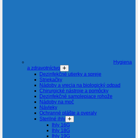
Hygiena
a zdravotníctvo
Dezinfekčné utierky a spreje
Striekačky
Nádoby a vrecia na biologický odpad
Chirurgické nástroje a pomôcky
Dezinfekčné samolepiace rohože
Nádoby na moč
Návleky
Ochranné plášte a overaly
Sterilné ihly
Ihly 16G
Ihly 18G
Ihly 19G