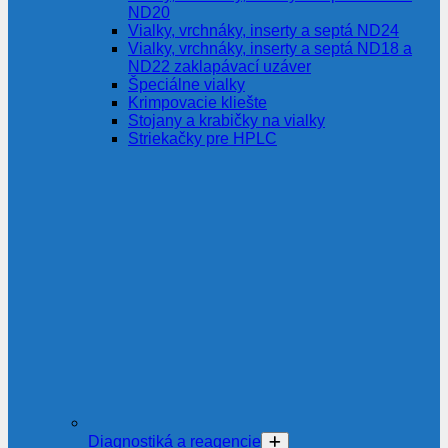
ND20
Vialky, vrchnáky, inserty a septá ND24
Vialky, vrchnáky, inserty a septá ND18 a
ND22 zaklapávací uzáver
Špeciálne vialky
Krimpovacie kliešte
Stojany a krabičky na vialky
Striekačky pre HPLC
Diagnostiká a reagencie