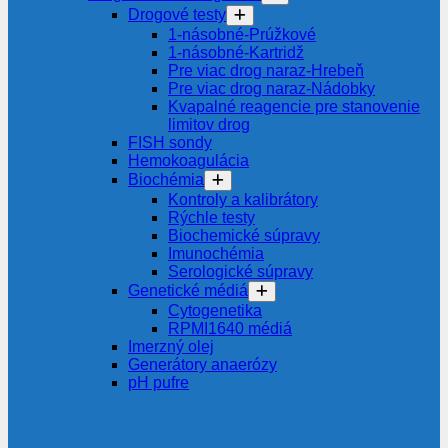
Drogové testy
1-násobné-Prúžkové
1-násobné-Kartridž
Pre viac drog naraz-Hrebeň
Pre viac drog naraz-Nádobky
Kvapalné reagencie pre stanovenie
limitov drog
FISH sondy
Hemokoagulácia
Biochémia
Kontroly a kalibrátory
Rýchle testy
Biochemické súpravy
Imunochémia
Serologické súpravy
Genetické médiá
Cytogenetika
RPMI1640 médiá
Imerzný olej
Generátory anaerózy
pH pufre