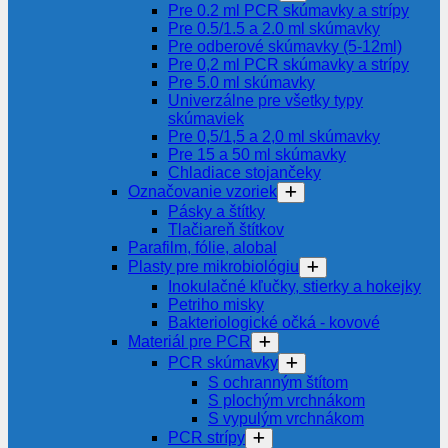
Pre 0.2 ml PCR skúmavky a strípy
Pre 0.5/1.5 a 2.0 ml skúmavky
Pre odberové skúmavky (5-12ml)
Pre 0,2 ml PCR skúmavky a strípy
Pre 5.0 ml skúmavky
Univerzálne pre všetky typy
skúmaviek
Pre 0,5/1,5 a 2,0 ml skúmavky
Pre 15 a 50 ml skúmavky
Chladiace stojančeky
Označovanie vzoriek
Pásky a štítky
Tlačiareň štítkov
Parafilm, fólie, alobal
Plasty pre mikrobiológiu
Inokulačné kľučky, stierky a hokejky
Petriho misky
Bakteriologické očká - kovové
Materiál pre PCR
PCR skúmavky
S ochranným štítom
S plochým vrchnákom
S vypulým vrchnákom
PCR strípy