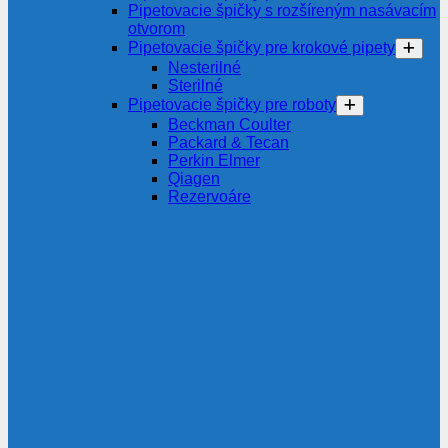
Pipetovacie špičky s rozšíreným nasávacím
otvorom
Pipetovacie špičky pre krokové pipety
Nesterilné
Sterilné
Pipetovacie špičky pre roboty
Beckman Coulter
Packard & Tecan
Perkin Elmer
Qiagen
Rezervoáre