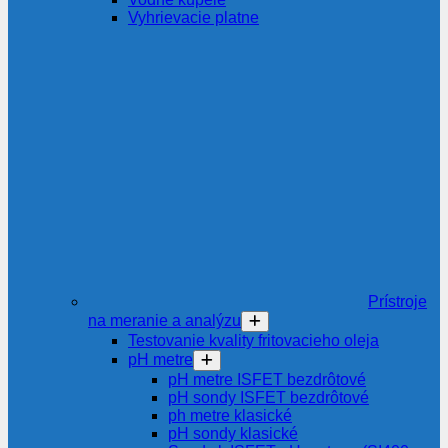
Vyhrievacie platne
Prístroje
na meranie a analýzu
Testovanie kvality fritovacieho oleja
pH metre
pH metre ISFET bezdrôtové
pH sondy ISFET bezdrôtové
ph metre klasické
pH sondy klasické