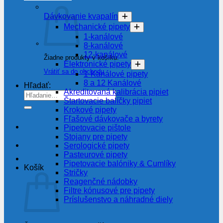
Dávkovanie kvapalín
Mechanické pipety
1-kanálové
8-kanálové
12-kanálové
Žiadne produkty v košíku.
Elektronické pipety
Vrátiť sa do obchodu
1-Kanálové pipety
8 a 12 Kanálové
Hľadať:
Akreditovaná kalibrácia pipiet
Štartovacie balíčky pipiet
Krokové pipety
Fľašové dávkovače a byrety
Pipetovacie pištole
Stojany pre pipety
Serologické pipety
Pasteurové pipety
Pipetovacie balóniky & Cumlíky
Košík
Stričky
Reagenčné nádobky
Filtre kónusové pre pipety
Príslušenstvo a náhradné diely