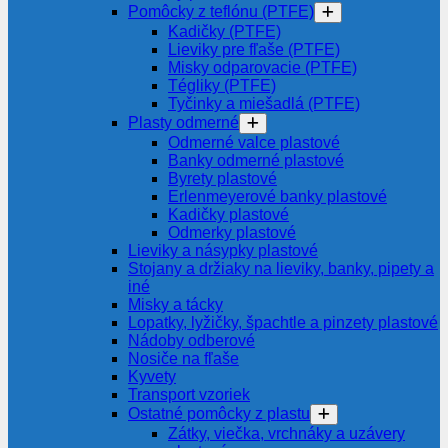
Pomôcky z teflónu (PTFE)
Kadičky (PTFE)
Lieviky pre fľaše (PTFE)
Misky odparovacie (PTFE)
Tégliky (PTFE)
Tyčinky a miešadlá (PTFE)
Plasty odmerné
Odmerné valce plastové
Banky odmerné plastové
Byrety plastové
Erlenmeyerové banky plastové
Kadičky plastové
Odmerky plastové
Lieviky a násypky plastové
Stojany a držiaky na lieviky, banky, pipety a
iné
Misky a tácky
Lopatky, lyžičky, špachtle a pinzety plastové
Nádoby odberové
Nosiče na fľaše
Kyvety
Transport vzoriek
Ostatné pomôcky z plastu
Zátky, viečka, vrchnáky a uzávery