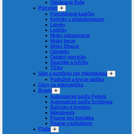
Odsávacie fľaše
Porcelán
Porcelánové kadičky
Kelímky s príslušenstvom
Lieviky
Lodičky
Misky odparovacie
Misky trecie
Misky žíhacie
Odmerky
Ostatný porcelán
Špachtle a lyžičky
Tĺčiky
Sklo a pomôcky pre mikroskopiu
Podložné a krycie sklíčka
Dózy na mikrosklíčka
Byrety
Automatické podľa Pelleta
Automatické podľa Schillinga
Balóniky k byretám
Mikrobyrety
Priame bez kohútika
Priame s kohútikom
Fľaše