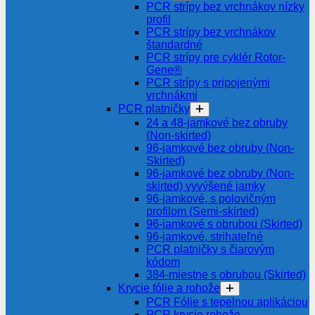
PCR strípy bez vrchnákov nízky
profil
PCR strípy bez vrchnákov
štandardné
PCR strípy pre cyklér Rotor-
Gene®
PCR strípy s pripojenými
vrchnákmi
PCR platničky
24 a 48-jamkové bez obruby
(Non-skirted)
96-jamkové bez obruby (Non-
Skirted)
96-jamkové bez obruby (Non-
skirted) vyvýšené jamky
96-jamkové, s polovičným
profilom (Semi-skirted)
96-jamkové s obrubou (Skirted)
96-jamkové, strihateľné
PCR platničky s čiarovým
kódom
384-miestne s obrubou (Skirted)
Krycie fólie a rohože
PCR Fólie s tepelnou aplikáciou
PCR krycie rohože