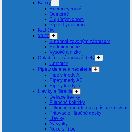
Banky
Erlenmeyerové
Odmerné
S guľatým dnom
S plochým dnom
Kadičky
Valce
S normalizovaným zábrusom
Sedimentačné
Vysoké a nízke
Chladiče a zábrusové diely
Chladiče
Pipety delené a nedelené
Pipety triedy A
Pipety triedy AS
Pipety triedy B
Lieviky a filtrácia
Deliace lieviky
Filtračné kelímky
Filtračné zariadenia s príslušenstvom
Fritovacie filtračné dosky
Lieviky
Násypky
Nuče s fritou