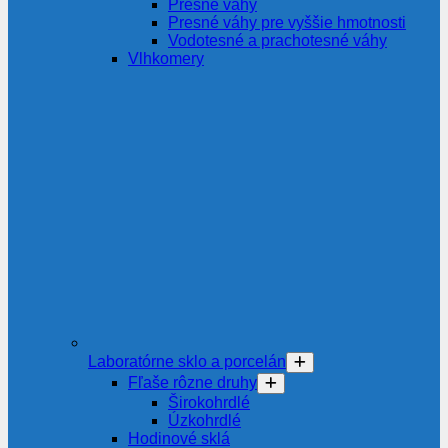
Presné váhy
Presné váhy pre vyššie hmotnosti
Vodotesné a prachotesné váhy
Vlhkomery
Laboratórne sklo a porcelán
Fľaše rôzne druhy
Širokohrdlé
Úzkohrdlé
Hodinové sklá