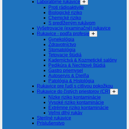
Laboratórne rukavice
Proti rádioaktivite
Biologické riziko
Chemické riziko
S predĺženým rukávom
Vyšetrovacie (examinačné) rukavice
Rukavice - podľa profesie
Gynekológia
Zdravotníctvo
Stomatológia
Tetovacie štúdiá
Kaderníctvá & Kozmetické salóny
Pedikúra & Nechtové štúdiá
Gastro priemysel
Autoservis & Dielňa
Patológia & Histológia
Rukavice pre ľudí s citlivou pokožkou
Rukavice do čistých priestorov (CR)
Nízke riziko kontaminácie
Vysoké riziko kontaminácie
Extrémne riziko kontaminácie
Veľmi dlhý rukáv
Sterilné rukavice
Príslušenstvo