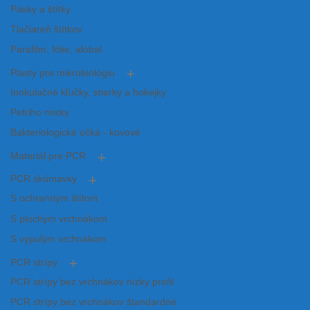
Pásky a štítky
Tlačiareň štítkov
Parafilm, fólie, alobal
Plasty pre mikrobiológiu
Inokulačné kľučky, stierky a hokejky
Petriho misky
Bakteriologické očká - kovové
Materiál pre PCR
PCR skúmavky
S ochranným štítom
S plochým vrchnákom
S vypulým vrchnákom
PCR strípy
PCR strípy bez vrchnákov nízky profil
PCR strípy bez vrchnákov štandardné