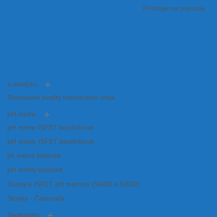
Prístroje na meranie
a analýzu
Testovanie kvality fritovacieho oleja
pH metre
pH metre ISFET bezdrôtové
pH sondy ISFET bezdrôtové
ph metre klasické
pH sondy klasické
Sondy k ISFET pH metrom (SI400 a SI600)
Stopky - Časovače
Teplomery