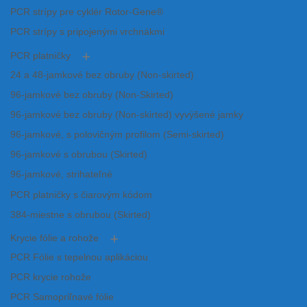
PCR strípy pre cyklér Rotor-Gene®
PCR strípy s pripojenými vrchnákmi
PCR platničky
24 a 48-jamkové bez obruby (Non-skirted)
96-jamkové bez obruby (Non-Skirted)
96-jamkové bez obruby (Non-skirted) vyvýšené jamky
96-jamkové, s polovičným profilom (Semi-skirted)
96-jamkové s obrubou (Skirted)
96-jamkové, strihateľné
PCR platničky s čiarovým kódom
384-miestne s obrubou (Skirted)
Krycie fólie a rohože
PCR Fólie s tepelnou aplikáciou
PCR krycie rohože
PCR Samopriľnavé fólie