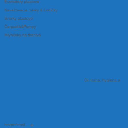
Exsikátory plastové
Navažovacie misky & Lodičky
Svorky plastové
Čerpadlá&Pumpy
Mlynčeky na tkanivá
Ochrana, hygiena a
bezpečnosť