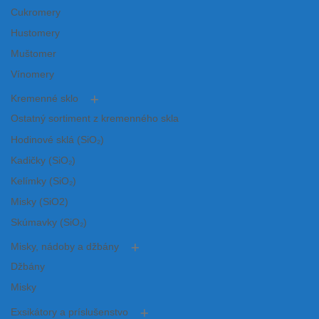
Cukromery
Hustomery
Muštomer
Vínomery
Kremenné sklo
Ostatný sortiment z kremenného skla
Hodinové sklá (SiO₂)
Kadičky (SiO₂)
Kelímky (SiO₂)
Misky (SiO2)
Skúmavky (SiO₂)
Misky, nádoby a džbány
Džbány
Misky
Exsikátory a príslušenstvo