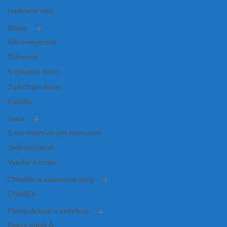
Hodinové sklá
Banky
Erlenmeyerové
Odmerné
S guľatým dnom
S plochým dnom
Kadičky
Valce
S normalizovaným zábrusom
Sedimentačné
Vysoké a nízke
Chladiče a zábrusové diely
Chladiče
Pipety delené a nedelené
Pipety triedy A