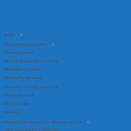
gumy
Hadice a príslušenstvo
Hadice gumové
Kovové stojany na skúmavky
Miešadlá nerezové
Navážačky nerezové
Odmerky, nádobky a kelímky
Odmerné vedrá
Drôtené koše
Hadičky
Magnetické miešadielka, Miešacie tyčinky
Sady magnetických miešadiel