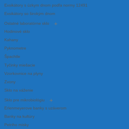
Exsikátory s úzkym dnom podľa normy 12491
Exsikátory so širokým dnom
Ostatné laboratórne sklo
Hodinové sklo
Kahany
Pyknometre
Špachtle
Tyčinky miešacie
Vzorkovnice na plyny
Zvony
Sklo na váženie
Sklo pre mikrobiológiu
Erlenmeyerove banky s uzáverom
Banky na kultúry
Petriho misky