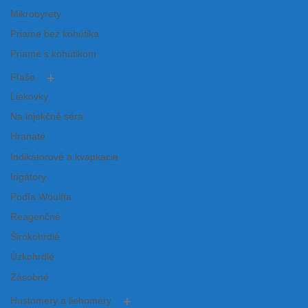
Mikrobyrety
Priame bez kohútika
Priame s kohútikom
Fľaše
Liekovky
Na injekčné séra
Hranaté
Indikátorové a kvapkacie
Irigátory
Podľa Woulffa
Reagenčné
Širokohrdlé
Úzkohrdlé
Zásobné
Hustomery a liehomery