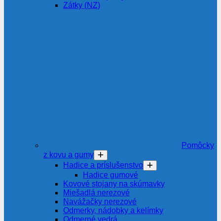
Zátky (NZ)
Pomôcky
z kovu a gumy
Hadice a príslušenstvo
Hadice gumové
Kovové stojany na skúmavky
Miešadlá nerezové
Navážačky nerezové
Odmerky, nádobky a kelímky
Odmerné vedrá