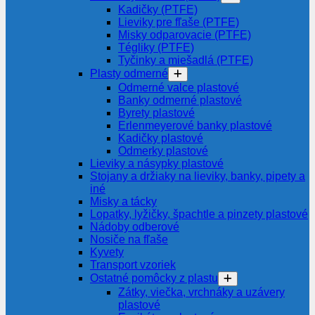
Kadičky (PTFE)
Lieviky pre fľaše (PTFE)
Misky odparovacie (PTFE)
Tégliky (PTFE)
Tyčinky a miešadlá (PTFE)
Plasty odmerné
Odmerné valce plastové
Banky odmerné plastové
Byrety plastové
Erlenmeyerové banky plastové
Kadičky plastové
Odmerky plastové
Lieviky a násypky plastové
Stojany a držiaky na lieviky, banky, pipety a
iné
Misky a tácky
Lopatky, lyžičky, špachtle a pinzety plastové
Nádoby odberové
Nosiče na fľaše
Kyvety
Transport vzoriek
Ostatné pomôcky z plastu
Zátky, viečka, vrchnáky a uzávery
plastové