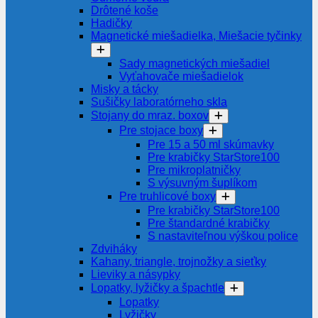
Drôtené koše
Hadičky
Magnetické miešadielka, Miešacie tyčinky
Sady magnetických miešadiel
Vyťahovače miešadielok
Misky a tácky
Sušičky laboratórneho skla
Stojany do mraz. boxov
Pre stojace boxy
Pre 15 a 50 ml skúmavky
Pre krabičky StarStore100
Pre mikroplatničky
S výsuvným šuplíkom
Pre truhlicové boxy
Pre krabičky StarStore100
Pre štandardné krabičky
S nastaviteľnou výškou police
Zdviháky
Kahany, triangle, trojnožky a sieťky
Lieviky a násypky
Lopatky, lyžičky a špachtle
Lopatky
Lyžičky