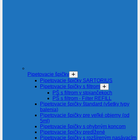
Pipetovacie špičky
Pipetovacie špičky SARTORIUS
Pipetovacie špičky s filtrom
PŠ s filtrom v stojančekoch
PŠ s filtrom - Filter REFILL
Pipetovacie špičky štandard (všetky typy
balenia)
Pipetovacie špičky pre veľké objemy (od
5ml)
Pipetovacie špičky s ohybným koncom
Pipetovacie špičky predĺžené
Pipetovacie špičky s rozšíreným nasávacím