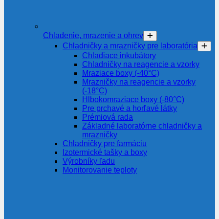
Chladenie, mrazenie a ohrev
Chladničky a mrazničky pre laboratória
Chladiace inkubátory
Chladničky na reagencie a vzorky
Mraziace boxy (-40°C)
Mrazničky na reagencie a vzorky
(-18°C)
Hlbokomraziace boxy (-80°C)
Pre prchavé a horľavé látky
Prémiová rada
Základné laboratórne chladničky a
mrazničky
Chladničky pre farmáciu
Izotermické tašky a boxy
Výrobníky ľadu
Monitorovanie teploty