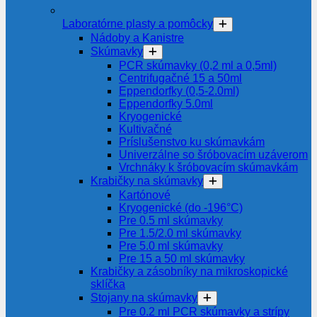
Laboratórne plasty a pomôcky
Nádoby a Kanistre
Skúmavky
PCR skúmavky (0,2 ml a 0,5ml)
Centrifugačné 15 a 50ml
Eppendorfky (0,5-2.0ml)
Eppendorfky 5.0ml
Kryogenické
Kultivačné
Príslušenstvo ku skúmavkám
Univerzálne so šróbovacím uzáverom
Vrchnáky k šróbovacím skúmavkám
Krabičky na skúmavky
Kartónové
Kryogenické (do -196°C)
Pre 0.5 ml skúmavky
Pre 1.5/2.0 ml skúmavky
Pre 5.0 ml skúmavky
Pre 15 a 50 ml skúmavky
Krabičky a zásobníky na mikroskopické
sklíčka
Stojany na skúmavky
Pre 0.2 ml PCR skúmavky a strípy