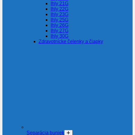
Ihly 21G
Ihly 22G
Ihly 23G
Ihly 25G
Ihly 26G
Ihly 27G
Ihly 30G
Zdravotnícke čelenky a čiapky
Separácia buniek