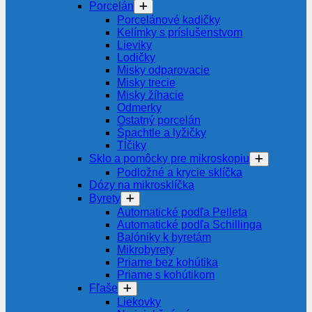
Porcelán
Porcelánové kadičky
Kelímky s príslušenstvom
Lieviky
Lodičky
Misky odparovacie
Misky trecie
Misky žíhacie
Odmerky
Ostatný porcelán
Špachtle a lyžičky
Tĺčiky
Sklo a pomôcky pre mikroskopiu
Podložné a krycie sklíčka
Dózy na mikrosklíčka
Byrety
Automatické podľa Pelleta
Automatické podľa Schillinga
Balóniky k byretám
Mikrobyrety
Priame bez kohútika
Priame s kohútikom
Fľaše
Liekovky