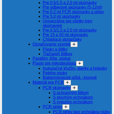
Pre 0.5/1.5 a 2.0 ml skúmavky
Pre odberové skúmavky (5-12ml)
Pre 0,2 ml PCR skúmavky a strípy
Pre 5.0 ml skúmavky
Univerzálne pre všetky typy
skúmaviek
Pre 0,5/1,5 a 2,0 ml skúmavky
Pre 15 a 50 ml skúmavky
Chladiace stojančeky
Označovanie vzoriek
Pásky a štítky
Tlačiareň štítkov
Parafilm, fólie, alobal
Plasty pre mikrobiológiu
Inokulačné kľučky, stierky a hokejky
Petriho misky
Bakteriologické očká - kovové
Materiál pre PCR
PCR skúmavky
S ochranným štítom
S plochým vrchnákom
S vypulým vrchnákom
PCR strípy
PCR strípy bez vrchnákov nízky