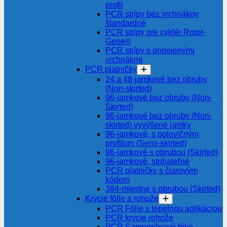
profil
PCR strípy bez vrchnákov
štandardné
PCR strípy pre cyklér Rotor-
Gene®
PCR strípy s pripojenými
vrchnákmi
PCR platničky
24 a 48-jamkové bez obruby
(Non-skirted)
96-jamkové bez obruby (Non-
Skirted)
96-jamkové bez obruby (Non-
skirted) vyvýšené jamky
96-jamkové, s polovičným
profilom (Semi-skirted)
96-jamkové s obrubou (Skirted)
96-jamkové, strihateľné
PCR platničky s čiarovým
kódom
384-miestne s obrubou (Skirted)
Krycie fólie a rohože
PCR Fólie s tepelnou aplikáciou
PCR krycie rohože
PCR Samopriľnavé fólie