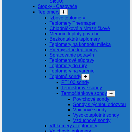
SI600)
Stopky - Časovače
Teplomery
Izbové teplomery
Teplomery Thermapen
Chladničkové a Mrazničkové
Meranie teploty povrchu
Bezkontaktné teplomery
Teplomery na kontrolu mlieka
Priemyselné teplomery
Spracovanie potravín
Teplomerové súpravy
Teplomery do rúry
Teplomery na varenie
Teplotné sondy
PT100 sondy
Termistorové sondy
Termočlánkové sondy
Povrchové sondy
Sondy s rýchlou odozvou
Vpichové sondy
Vysokoteplotné sondy
Vzduchové sondy
Vlhkomery / Teplomery
Vpichové teplomery