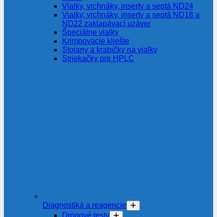
Vialky, vrchnáky, inserty a septá ND24
Vialky, vrchnáky, inserty a septá ND18 a
ND22 zaklapávací uzáver
Špeciálne vialky
Krimpovacie kliešte
Stojany a krabičky na vialky
Striekačky pre HPLC
Diagnostiká a reagencie
Drogové testy