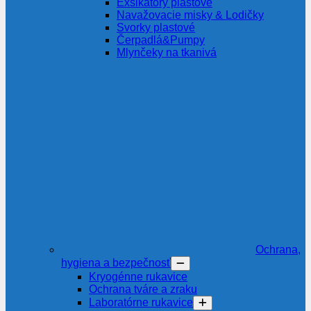
Exsikátory plastové
Navažovacie misky & Lodičky
Svorky plastové
Čerpadlá&Pumpy
Mlynčeky na tkanivá
Ochrana,
hygiena a bezpečnosť
Kryogénne rukavice
Ochrana tváre a zraku
Laboratórne rukavice