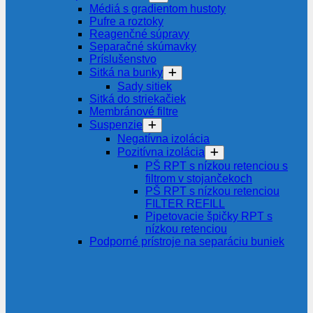
Médiá s gradientom hustoty
Pufre a roztoky
Reagenčné súpravy
Separačné skúmavky
Príslušenstvo
Sitká na bunky
Sady sitiek
Sitká do striekačiek
Membránové filtre
Suspenzie
Negatívna izolácia
Pozitívna izolácia
PŠ RPT s nízkou retenciou s
filtrom v stojančekoch
PŠ RPT s nízkou retenciou
FILTER REFILL
Pipetovacie špičky RPT s
nízkou retenciou
Podporné prístroje na separáciu buniek