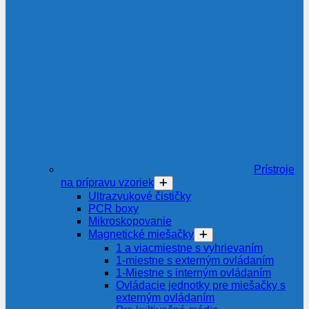
Prístroje
na prípravu vzoriek
Ultrazvukové čističky
PCR boxy
Mikroskopovanie
Magnetické miešačky
1 a viacmiestne s vyhrievaním
1-miestne s externým ovládaním
1-Miestne s interným ovládaním
Ovládacie jednotky pre miešačky s
externým ovládaním