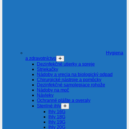
Hygiena
a zdravotníctvo
Dezinfekčné utierky a spreje
Striekačky
Nádoby a vrecia na biologický odpad
Chirurgické nástroje a pomôcky
Dezinfekčné samolepiace rohože
Nádoby na moč
Návleky
Ochranné plášte a overaly
Sterilné ihly
Ihly 16G
Ihly 18G
Ihly 19G
Ihly 20G