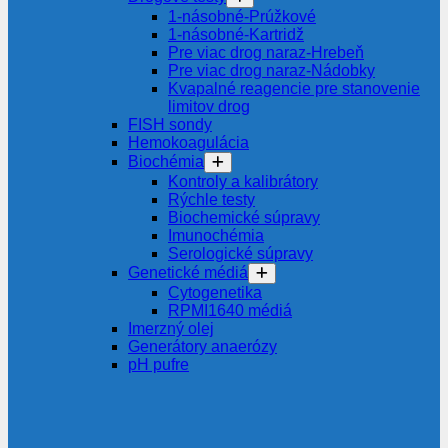
1-násobné-Prúžkové
1-násobné-Kartridž
Pre viac drog naraz-Hrebeň
Pre viac drog naraz-Nádobky
Kvapalné reagencie pre stanovenie
limitov drog
FISH sondy
Hemokoagulácia
Biochémia
Kontroly a kalibrátory
Rýchle testy
Biochemické súpravy
Imunochémia
Serologické súpravy
Genetické médiá
Cytogenetika
RPMI1640 médiá
Imerzný olej
Generátory anaerózy
pH pufre