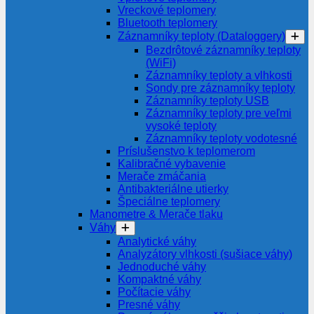
Vreckové teplomery
Bluetooth teplomery
Záznamníky teploty (Dataloggery)
Bezdrôtové záznamníky teploty
(WiFi)
Záznamníky teploty a vlhkosti
Sondy pre záznamníky teploty
Záznamníky teploty USB
Záznamníky teploty pre veľmi
vysoké teploty
Záznamníky teploty vodotesné
Príslušenstvo k teplomerom
Kalibračné vybavenie
Merače zmáčania
Antibakteriálne utierky
Špeciálne teplomery
Manometre & Merače tlaku
Váhy
Analytické váhy
Analyzátory vlhkosti (sušiace váhy)
Jednoduché váhy
Kompaktné váhy
Počítacie váhy
Presné váhy