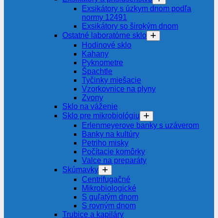
Exsikátory s úzkym dnom podľa
normy 12491
Exsikátory so širokým dnom
Ostatné laboratórne sklo
Hodinové sklo
Kahany
Pyknometre
Špachtle
Tyčinky miešacie
Vzorkovnice na plyny
Zvony
Sklo na váženie
Sklo pre mikrobiológiu
Erlenmeyerove banky s uzáverom
Banky na kultúry
Petriho misky
Počítacie komôrky
Valce na preparáty
Skúmavky
Centrifugačné
Mikrobiologické
S guľatým dnom
S rovným dnom
Trubice a kapiláry