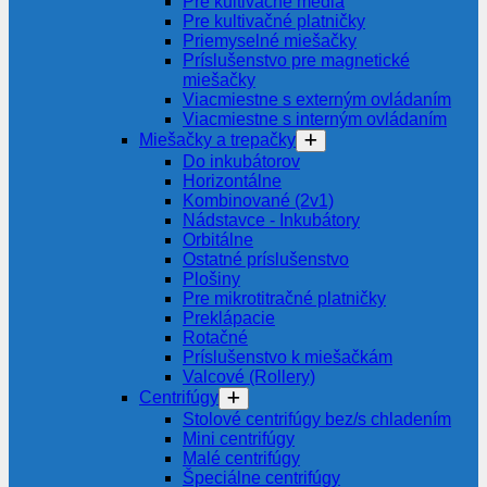
Pre kultivačné média
Pre kultivačné platničky
Priemyselné miešačky
Príslušenstvo pre magnetické
miešačky
Viacmiestne s externým ovládaním
Viacmiestne s interným ovládaním
Miešačky a trepačky
Do inkubátorov
Horizontálne
Kombinované (2v1)
Nádstavce - Inkubátory
Orbitálne
Ostatné príslušenstvo
Plošiny
Pre mikrotitračné platničky
Preklápacie
Rotačné
Príslušenstvo k miešačkám
Valcové (Rollery)
Centrifúgy
Stolové centrifúgy bez/s chladením
Mini centrifúgy
Malé centrifúgy
Špeciálne centrifúgy