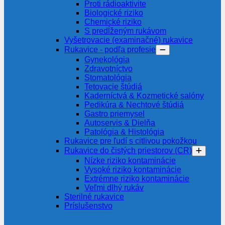
Proti rádioaktivite
Biologické riziko
Chemické riziko
S predĺženým rukávom
Vyšetrovacie (examinačné) rukavice
Rukavice - podľa profesie
Gynekológia
Zdravotníctvo
Stomatológia
Tetovacie štúdiá
Kaderníctvá & Kozmetické salóny
Pedikúra & Nechtové štúdiá
Gastro priemysel
Autoservis & Dielňa
Patológia & Histológia
Rukavice pre ľudí s citlivou pokožkou
Rukavice do čistých priestorov (CR)
Nízke riziko kontaminácie
Vysoké riziko kontaminácie
Extrémne riziko kontaminácie
Veľmi dlhý rukáv
Sterilné rukavice
Príslušenstvo