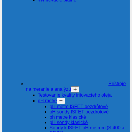
Prístroje
na meranie a analýzu
Testovanie kvality fritovacieho oleja
pH metre
pH metre ISFET bezdrôtové
pH sondy ISFET bezdrôtové
ph metre klasické
pH sondy klasické
Sondy k ISFET pH metrom (SI400 a