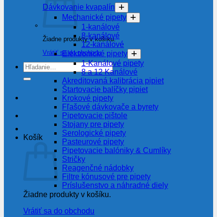
Dávkovanie kvapalín
Mechanické pipety
1-kanálové
8-kanálové
Žiadne produkty v košíku.
12-kanálové
Vrátiť sa do obchodu
Elektronické pipety
1-Kanálové pipety
Hľadať:
8 a 12 Kanálové
Akreditovaná kalibrácia pipiet
Štartovacie balíčky pipiet
Krokové pipety
Fľašové dávkovače a byrety
Pipetovacie pištole
Stojany pre pipety
Serologické pipety
Košík
Pasteurové pipety
Pipetovacie balóniky & Cumlíky
Stričky
Reagenčné nádobky
Filtre kónusové pre pipety
Príslušenstvo a náhradné diely
Žiadne produkty v košíku.
Vrátiť sa do obchodu