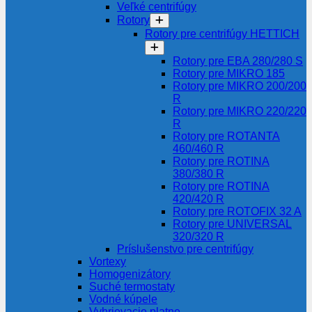
Veľké centrifúgy
Rotory
Rotory pre centrifúgy HETTICH
Rotory pre EBA 280/280 S
Rotory pre MIKRO 185
Rotory pre MIKRO 200/200
R
Rotory pre MIKRO 220/220
R
Rotory pre ROTANTA
460/460 R
Rotory pre ROTINA
380/380 R
Rotory pre ROTINA
420/420 R
Rotory pre ROTOFIX 32 A
Rotory pre UNIVERSAL
320/320 R
Príslušenstvo pre centrifúgy
Vortexy
Homogenizátory
Suché termostaty
Vodné kúpele
Vyhrievacie platne