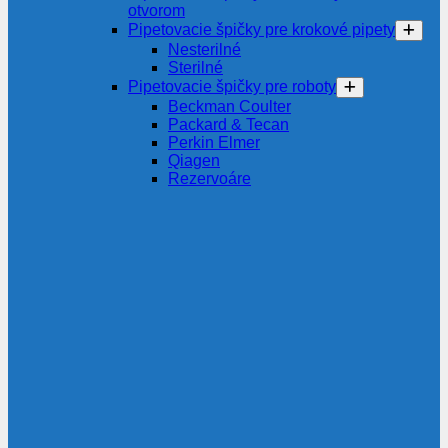
otvorom
Pipetovacie špičky pre krokové pipety
Nesterilné
Sterilné
Pipetovacie špičky pre roboty
Beckman Coulter
Packard & Tecan
Perkin Elmer
Qiagen
Rezervoáre