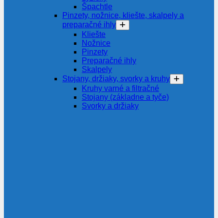
Špachtle
Pinzety, nožnice, kliešte, skalpely a
preparačné ihly
Kliešte
Nožnice
Pinzety
Preparačné ihly
Skalpely
Stojany, držiaky, svorky a kruhy
Kruhy varné a filtračné
Stojany (základne a tyče)
Svorky a držiaky