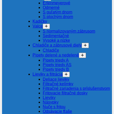
Erlenmeyerové
Odmerné
S guľatým dnom
S plochým dnom
Kadičky
Valce
S normalizovaným zábrusom
Sedimentačné
Vysoké a nízke
Chladiče a zábrusové diely
Chladiče
Pipety delené a nedelené
Pipety triedy A
Pipety triedy AS
Pipety triedy B
Lieviky a filtrácia
Deliace lieviky
Filtračné kelímky
Filtračné zariadenia s príslušenstvom
Fritovacie filtračné dosky
Lieviky
Násypky
Nuče s fritou
Odsávacie fľaše