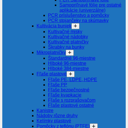
Samopriľnavé fólie pre ostatné
aplikácie (univerzálne)
PCR príslušenstvo a pomôcky
PCR stojančeky na skúmavky
Kultivácia buniek
Kultivačné misky
Kultivačné nádobky
Kultivačné platničky
Škrabky na bunky
Mikroplatničky
Štandardné 96-miestne
Hlboké 96-miestne
Hlboké 384-miestne
Fľaše plastové
Fľaše PE, LDPE, HDPE
Fľaše PP
Fľaše bezpečnostné
Fľaše kvapkacie
Fľaše s rozprašovačom
Fľaše plastové ostatné
Kanistre
Nádoby rôzne druhy
Kelímky plastové
Pomôcky z teflónu (PTFE)