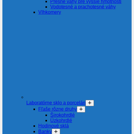
Presné váhy pre vyššie hmotnosti
Vodotesné a prachotesné váhy
Vlhkomery
Laboratórne sklo a porcelán
Fľaše rôzne druhy
Širokohrdlé
Úzkohrdlé
Hodinové sklá
Banky