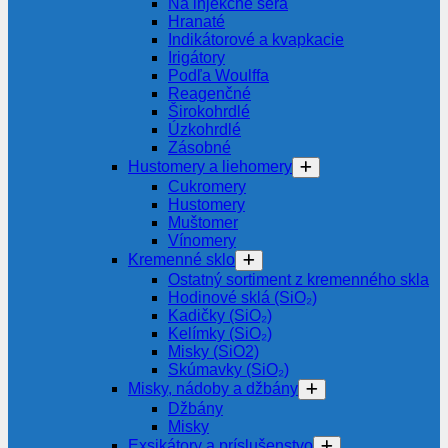
Na injekčné séra
Hranaté
Indikátorové a kvapkacie
Irigátory
Podľa Woulffa
Reagenčné
Širokohrdlé
Úzkohrdlé
Zásobné
Hustomery a liehomery
Cukromery
Hustomery
Muštomer
Vínomery
Kremenné sklo
Ostatný sortiment z kremenného skla
Hodinové sklá (SiO₂)
Kadičky (SiO₂)
Kelímky (SiO₂)
Misky (SiO2)
Skúmavky (SiO₂)
Misky, nádoby a džbány
Džbány
Misky
Exsikátory a príslušenstvo