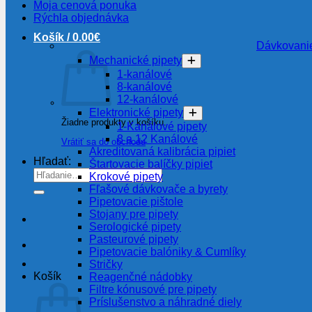
Moja cenová ponuka
Rýchla objednávka
Košík /
0.00
€
Dávkovanie
Mechanické pipety
1-kanálové
8-kanálové
12-kanálové
Elektronické pipety
Žiadne produkty v košíku.
1-Kanálové pipety
8 a 12 Kanálové
Vrátiť sa do obchodu
Akreditovaná kalibrácia pipiet
Hľadať:
Štartovacie balíčky pipiet
Krokové pipety
Fľašové dávkovače a byrety
Pipetovacie pištole
Stojany pre pipety
Serologické pipety
Pasteurové pipety
Pipetovacie balóniky & Cumlíky
Stričky
Košík
Reagenčné nádobky
Filtre kónusové pre pipety
Príslušenstvo a náhradné diely