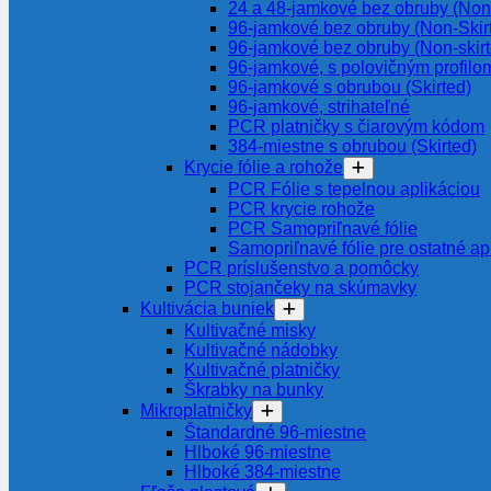
24 a 48-jamkové bez obruby (Non-
96-jamkové bez obruby (Non-Skir
96-jamkové bez obruby (Non-skir
96-jamkové, s polovičným profilom
96-jamkové s obrubou (Skirted)
96-jamkové, strihateľné
PCR platničky s čiarovým kódom
384-miestne s obrubou (Skirted)
Krycie fólie a rohože
PCR Fólie s tepelnou aplikáciou
PCR krycie rohože
PCR Samopriľnavé fólie
Samopriľnavé fólie pre ostatné ap
PCR príslušenstvo a pomôcky
PCR stojančeky na skúmavky
Kultivácia buniek
Kultivačné misky
Kultivačné nádobky
Kultivačné platničky
Škrabky na bunky
Mikroplatničky
Štandardné 96-miestne
Hlboké 96-miestne
Hlboké 384-miestne