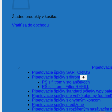
Žiadne produkty v košíku.
Vrátiť sa do obchodu
Pipetovaci
Pipetovacie špičky SARTORIUS
Pipetovacie špičky s filtrom
PŠ s filtrom v stojančekoch
PŠ s filtrom - Filter REFILL
Pipetovacie špičky štandard (všetky typy bale
Pipetovacie špičky pre veľké objemy (od 5ml
Pipetovacie špičky s ohybným koncom
Pipetovacie špičky predĺžené
Pipetovacie špičky s rozšíreným nasávacím 