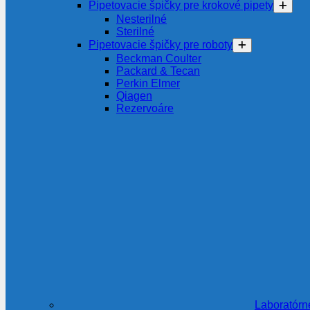
Pipetovacie špičky pre krokové pipety
Nesterilné
Sterilné
Pipetovacie špičky pre roboty
Beckman Coulter
Packard & Tecan
Perkin Elmer
Qiagen
Rezervoáre
Laboratórn