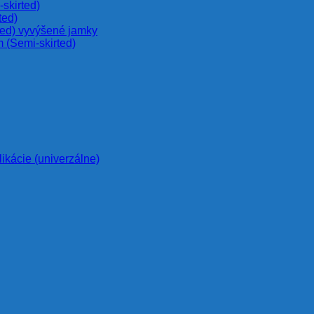
skirted)
ted)
ted) vyvýšené jamky
 (Semi-skirted)
likácie (univerzálne)