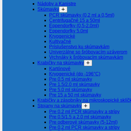
Nádoby a Kanistre
Skúmavky
PCR skúmavky (0,2 ml a 0,5ml)
Centrifugačné 15 a 50ml
Eppendorfky (0,5-2.0ml)
Eppendorfky 5.0ml
Kryogenické
Kultivačné
Príslušenstvo ku skúmavkám
Univerzálne so šróbovacím uzáverom
Vrchnáky k šróbovacím skúmavkám
Krabičky na skúmavky
Kartónové
Kryogenické (do -196°C)
Pre 0.5 ml skúmavky
Pre 1.5/2.0 ml skúmavky
Pre 5.0 ml skúmavky
Pre 15 a 50 ml skúmavky
Krabičky a zásobníky na mikroskopické sklíč
Stojany na skúmavky
Pre 0.2 ml PCR skúmavky a strípy
Pre 0.5/1.5 a 2.0 ml skúmavky
Pre odberové skúmavky (5-12ml)
Pre 0,2 ml PCR skúmavky a strípy