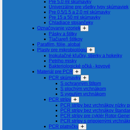
Pre 5.0 ml skúmavky
Univerzálne pre všetky typy skúmaviek
Pre 0,5/1,5 a 2,0 ml skúmavky
Pre 15 a 50 ml skúmavky
Chladiace stojančeky
Označovanie vzoriek
Pásky a štítky
Tlačiareň štítkov
Parafilm, fólie, alobal
Plasty pre mikrobiológiu
Inokulačné kľučky, stierky a hokejky
Petriho misky
Bakteriologické očká - kovové
Materiál pre PCR
PCR skúmavky
S ochranným štítom
S plochým vrchnákom
S vypulým vrchnákom
PCR strípy
PCR strípy bez vrchnákov nízky pr
PCR strípy bez vrchnákov štanda
PCR strípy pre cyklér Rotor-Gen
PCR strípy s pripojenými vrchnák
PCR platničky