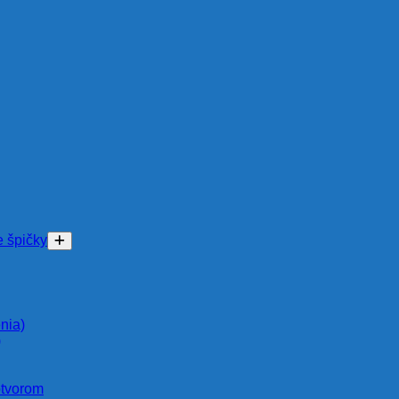
e špičky
nia)
)
otvorom