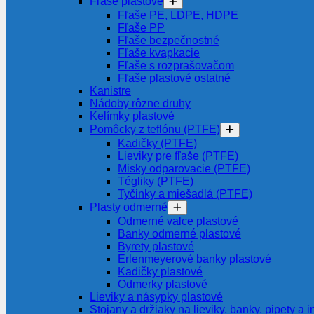
Fľaše plastové
Fľaše PE, LDPE, HDPE
Fľaše PP
Fľaše bezpečnostné
Fľaše kvapkacie
Fľaše s rozprašovačom
Fľaše plastové ostatné
Kanistre
Nádoby rôzne druhy
Kelímky plastové
Pomôcky z teflónu (PTFE)
Kadičky (PTFE)
Lieviky pre fľaše (PTFE)
Misky odparovacie (PTFE)
Tégliky (PTFE)
Tyčinky a miešadlá (PTFE)
Plasty odmerné
Odmerné valce plastové
Banky odmerné plastové
Byrety plastové
Erlenmeyerové banky plastové
Kadičky plastové
Odmerky plastové
Lieviky a násypky plastové
Stojany a držiaky na lieviky, banky, pipety a i