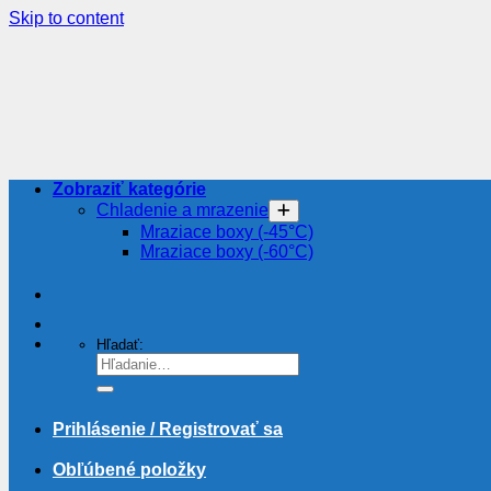
Skip to content
Zobraziť kategórie
Chladenie a mrazenie
Mraziace boxy (-45°C)
Mraziace boxy (-60°C)
Hľadať:
Prihlásenie / Registrovať sa
Obľúbené položky