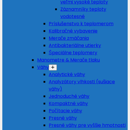
veľmi vysoké teploty
Záznamníky teploty
vodotesné
Príslušenstvo k teplomerom
Kalibračné vybavenie
Merače zmáčania
Antibakteriálne utierky
Špeciálne teplomery
Manometre & Merače tlaku
Váhy
Analytické váhy
Analyzátory vlhkosti (sušiace
váhy)
Jednoduché váhy
Kompaktné váhy
Počítacie váhy
Presné váhy
Presné váhy pre vyššie hmotnosti