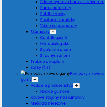
Erlenmeyerove banky s uzáverom
Banky na kultúry
Petriho misky
Počítacie komôrky
Valce na preparáty
Skúmavky
Centrifugačné
Mikrobiologické
S guľatým dnom
S rovným dnom
Trubice a kapiláry
Zátky (NZ)
Pomôcky z kovu a
gumy
Hadice a príslušenstvo
Hadice gumové
Kovové stojany na skúmavky
Miešadlá nerezové