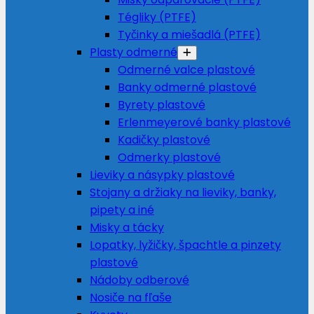
Tégliky (PTFE)
Tyčinky a miešadlá (PTFE)
Plasty odmerné
Odmerné valce plastové
Banky odmerné plastové
Byrety plastové
Erlenmeyerové banky plastové
Kadičky plastové
Odmerky plastové
Lieviky a násypky plastové
Stojany a držiaky na lieviky, banky,
pipety a iné
Misky a tácky
Lopatky, lyžičky, špachtle a pinzety
plastové
Nádoby odberové
Nosiče na fľaše