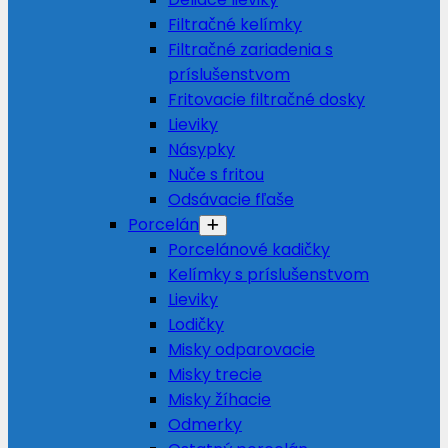
Filtračné kelímky
Filtračné zariadenia s
príslušenstvom
Fritovacie filtračné dosky
Lieviky
Násypky
Nuče s fritou
Odsávacie fľaše
Porcelán
Porcelánové kadičky
Kelímky s príslušenstvom
Lieviky
Lodičky
Misky odparovacie
Misky trecie
Misky žíhacie
Odmerky