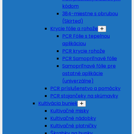
kódom
384-miestne s obrubou
(Skirted)
Krycie fólie a rohože
PCR Fólie s tepelnou
aplikáciou
PCR krycie rohože
PCR Samopriľnavé fólie
Samopriľnavé fólie pre
ostatné aplikácie
(univerzálne)
PCR príslušenstvo a pomôcky
PCR stojančeky na skúmavky
Kultivácia buniek
Kultivačné misky
Kultivačné nádobky
Kultivačné platničky
Škrabky na bunky