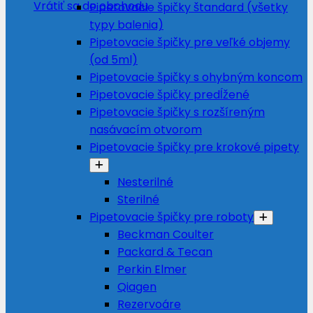
Vrátiť sa do obchodu
Pipetovacie špičky štandard (všetky
typy balenia)
Pipetovacie špičky pre veľké objemy
(od 5ml)
Pipetovacie špičky s ohybným koncom
Pipetovacie špičky predĺžené
Pipetovacie špičky s rozšíreným
nasávacím otvorom
Pipetovacie špičky pre krokové pipety
Nesterilné
Sterilné
Pipetovacie špičky pre roboty
Beckman Coulter
Packard & Tecan
Perkin Elmer
Qiagen
Rezervoáre