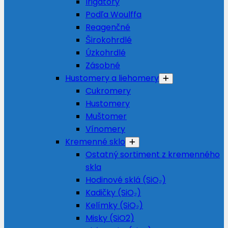
Irigátory
Podľa Woulffa
Reagenčné
Širokohrdlé
Úzkohrdlé
Zásobné
Hustomery a liehomery
Cukromery
Hustomery
Muštomer
Vínomery
Kremenné sklo
Ostatný sortiment z kremenného
skla
Hodinové sklá (SiO₂)
Kadičky (SiO₂)
Kelímky (SiO₂)
Misky (SiO2)