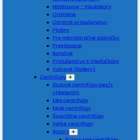
Nádstavce - Inkubátory
Orbitálne
Ostatné príslušenstvo
Plošiny
Pre mikrotitračné platničky
Preklápacie
Rotačné
Príslušenstvo k miešačkám
Valcové (Rollery)
Centrifúgy
Stolové centrifúgy bez/s
chladením
Mini centrifúgy
Malé centrifúgy
Špeciálne centrifúgy
Veľké centrifúgy
Rotory
Rotory pre centrifúgy