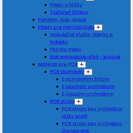
Pásky a štítky
Tlačiareň štítkov
Parafilm, fólie, alobal
Plasty pre mikrobiológiu
Inokulačné kľučky, stierky a
hokejky
Petriho misky
Bakteriologické očká - kovové
Materiál pre PCR
PCR skúmavky
S ochranným štítom
S plochým vrchnákom
S vypulým vrchnákom
PCR strípy
PCR strípy bez vrchnákov
nízky profil
PCR strípy bez vrchnákov
štandardné