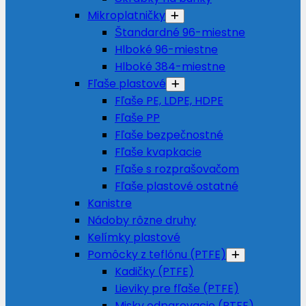
Mikroplatničky
Štandardné 96-miestne
Hlboké 96-miestne
Hlboké 384-miestne
Fľaše plastové
Fľaše PE, LDPE, HDPE
Fľaše PP
Fľaše bezpečnostné
Fľaše kvapkacie
Fľaše s rozprašovačom
Fľaše plastové ostatné
Kanistre
Nádoby rôzne druhy
Kelímky plastové
Pomôcky z teflónu (PTFE)
Kadičky (PTFE)
Lieviky pre fľaše (PTFE)
Misky odparovacie (PTFE)