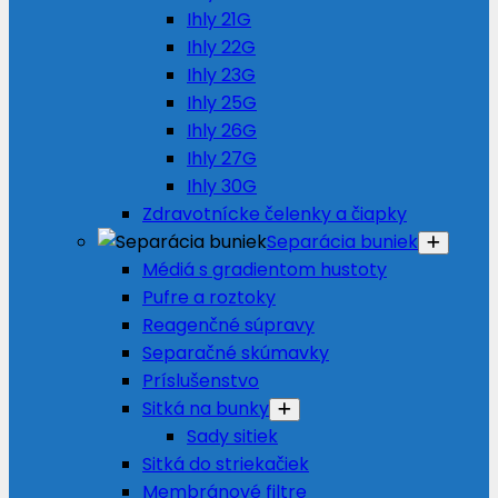
Ihly 21G
Ihly 22G
Ihly 23G
Ihly 25G
Ihly 26G
Ihly 27G
Ihly 30G
Zdravotnícke čelenky a čiapky
Separácia buniek
Médiá s gradientom hustoty
Pufre a roztoky
Reagenčné súpravy
Separačné skúmavky
Príslušenstvo
Sitká na bunky
Sady sitiek
Sitká do striekačiek
Membránové filtre