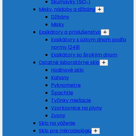
Skúmavky (SiO₂)
Misky, nádoby a džbány
Džbány
Misky
Exsikátory a príslušenstvo
Exsikátory s úzkym dnom podľa
normy 12491
Exsikátory so širokým dnom
Ostatné laboratórne sklo
Hodinové sklo
Kahany
Pyknometre
Špachtle
Tyčinky miešacie
Vzorkovnice na plyny
Zvony
Sklo na váženie
Sklo pre mikrobiológiu