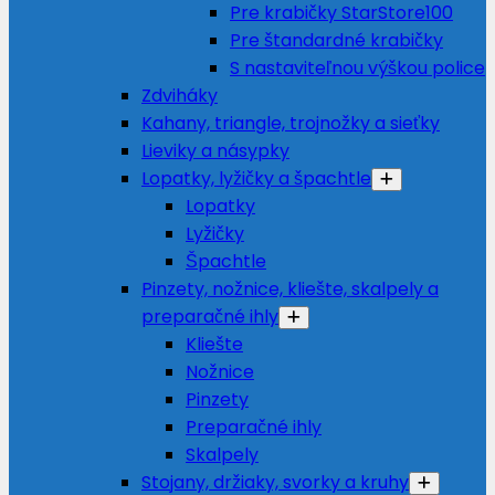
Pre krabičky StarStore100
Pre štandardné krabičky
S nastaviteľnou výškou police
Zdviháky
Kahany, triangle, trojnožky a sieťky
Lieviky a násypky
Lopatky, lyžičky a špachtle
Lopatky
Lyžičky
Špachtle
Pinzety, nožnice, kliešte, skalpely a
preparačné ihly
Kliešte
Nožnice
Pinzety
Preparačné ihly
Skalpely
Stojany, držiaky, svorky a kruhy