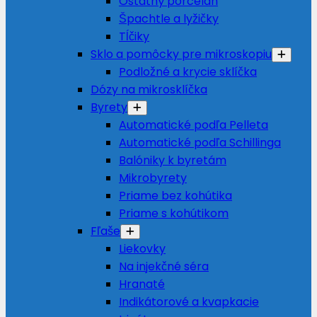
Ostatný porcelán
Špachtle a lyžičky
Tĺčiky
Sklo a pomôcky pre mikroskopiu
Podložné a krycie sklíčka
Dózy na mikrosklíčka
Byrety
Automatické podľa Pelleta
Automatické podľa Schillinga
Balóniky k byretám
Mikrobyrety
Priame bez kohútika
Priame s kohútikom
Fľaše
Liekovky
Na injekčné séra
Hranaté
Indikátorové a kvapkacie