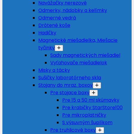
Navážačky nerezové
Odmerky, nádobky a kelímky
Odmerné vedrá
Drôtené koše
Hadičky
Magnetické miešadielka, Miešacie
tyčinky
Sady magnetických miešadiel
Vyťahovače miešadielok
Misky a tácky
Sušičky laboratórneho skla
Stojany do mraz. boxov
Pre stojace boxy
Pre 15 a 50 ml skúmavky
Pre krabičky StarStore100
Pre mikroplatničky
S výsuvným šuplíkom
Pre truhlicové boxy