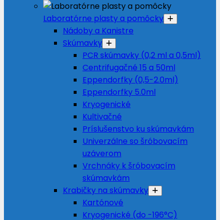
Laboratórne plasty a pomôcky
Nádoby a Kanistre
Skúmavky
PCR skúmavky (0,2 ml a 0,5ml)
Centrifugačné 15 a 50ml
Eppendorfky (0,5-2.0ml)
Eppendorfky 5.0ml
Kryogenické
Kultivačné
Príslušenstvo ku skúmavkám
Univerzálne so šróbovacím
uzáverom
Vrchnáky k šróbovacím
skúmavkám
Krabičky na skúmavky
Kartónové
Kryogenické (do -196°C)