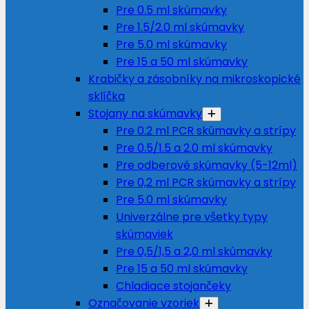
Pre 0.5 ml skúmavky
Pre 1.5/2.0 ml skúmavky
Pre 5.0 ml skúmavky
Pre 15 a 50 ml skúmavky
Krabičky a zásobníky na mikroskopické
sklíčka
Stojany na skúmavky
Pre 0.2 ml PCR skúmavky a strípy
Pre 0.5/1.5 a 2.0 ml skúmavky
Pre odberové skúmavky (5-12ml)
Pre 0,2 ml PCR skúmavky a strípy
Pre 5.0 ml skúmavky
Univerzálne pre všetky typy
skúmaviek
Pre 0,5/1,5 a 2,0 ml skúmavky
Pre 15 a 50 ml skúmavky
Chladiace stojančeky
Označovanie vzoriek