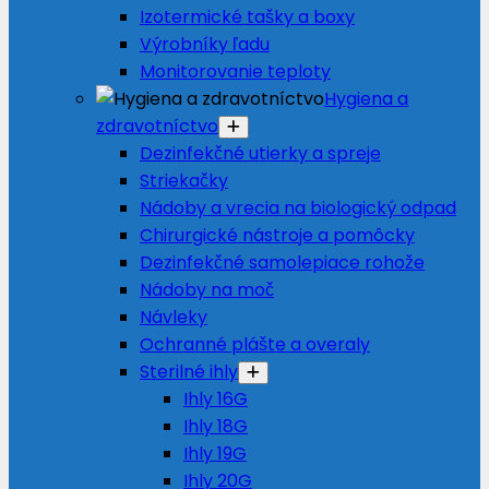
Izotermické tašky a boxy
Výrobníky ľadu
Monitorovanie teploty
Hygiena a
zdravotníctvo
Dezinfekčné utierky a spreje
Striekačky
Nádoby a vrecia na biologický odpad
Chirurgické nástroje a pomôcky
Dezinfekčné samolepiace rohože
Nádoby na moč
Návleky
Ochranné plášte a overaly
Sterilné ihly
Ihly 16G
Ihly 18G
Ihly 19G
Ihly 20G