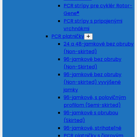
PCR strípy pre cyklér Rotor-
Gene®
PCR strípy s pripojenými
vrchnákmi
PCR platničky
24 a 48-jamkové bez obruby
(Non-skirted)
96-jamkové bez obruby
(Non-Skirted)
96-jamkové bez obruby
(Non-skirted) vyvýšené
jamky
96-jamkové, s polovičným
profilom (Semi-skirted)
96-jamkové s obrubou
(Skirted)
96-jamkové, strihateľné
PCR platničky s čiarovým