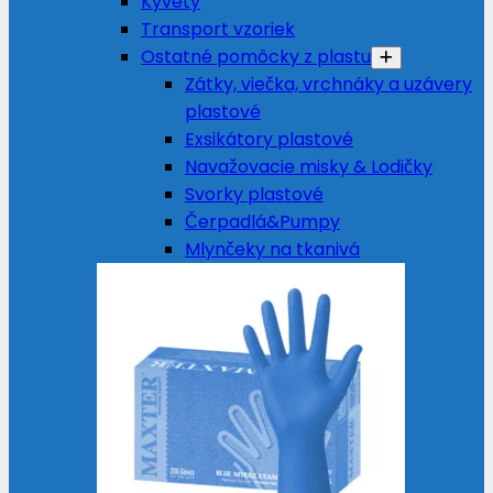
Kyvety
Transport vzoriek
Ostatné pomôcky z plastu
Zátky, viečka, vrchnáky a uzávery
plastové
Exsikátory plastové
Navažovacie misky & Lodičky
Svorky plastové
Čerpadlá&Pumpy
Mlynčeky na tkanivá