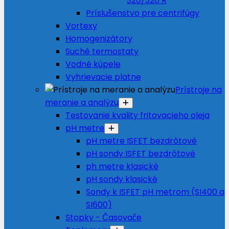
320/320 R
Príslušenstvo pre centrifúgy
Vortexy
Homogenizátory
Suché termostaty
Vodné kúpele
Vyhrievacie platne
Prístroje na
meranie a analýzu
Testovanie kvality fritovacieho oleja
pH metre
pH metre ISFET bezdrôtové
pH sondy ISFET bezdrôtové
ph metre klasické
pH sondy klasické
Sondy k ISFET pH metrom (SI400 a
SI600)
Stopky - Časovače