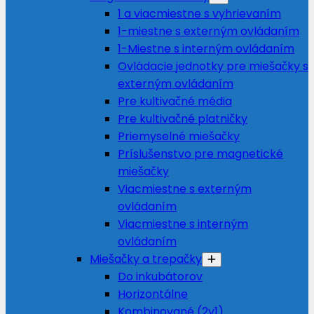
1 a viacmiestne s vyhrievaním
1-miestne s externým ovládaním
1-Miestne s interným ovládaním
Ovládacie jednotky pre miešačky s
externým ovládaním
Pre kultivačné média
Pre kultivačné platničky
Priemyselné miešačky
Príslušenstvo pre magnetické
miešačky
Viacmiestne s externým
ovládaním
Viacmiestne s interným
ovládaním
Miešačky a trepačky
Do inkubátorov
Horizontálne
Kombinované (2v1)