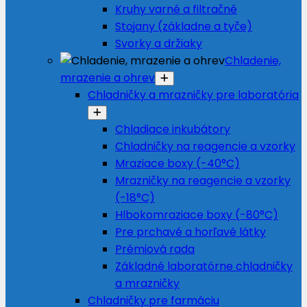
Kruhy varné a filtračné
Stojany (základne a tyče)
Svorky a držiaky
Chladenie,
mrazenie a ohrev
Chladničky a mrazničky pre laboratória
Chladiace inkubátory
Chladničky na reagencie a vzorky
Mraziace boxy (-40°C)
Mrazničky na reagencie a vzorky
(-18°C)
Hlbokomraziace boxy (-80°C)
Pre prchavé a horľavé látky
Prémiová rada
Základné laboratórne chladničky
a mrazničky
Chladničky pre farmáciu