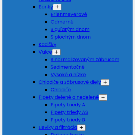
Banky
Erlenmeyerové
Odmerné
S guľatým dnom
S plochým dnom
Kadičky
Valce
S normalizovaným zábrusom
Sedimentačné
Vysoké a nízke
Chladiče a zábrusové diely
Chladiče
Pipety delené a nedelené
Pipety triedy A
Pipety triedy AS
Pipety triedy B
Lieviky a filtrácia
Deliace lieviky