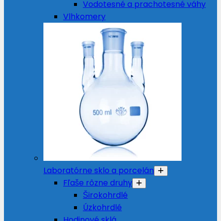
Vodotesné a prachotesné váhy
Vlhkomery
Laboratórne sklo a porcelán
Fľaše rôzne druhy
Širokohrdlé
Úzkohrdlé
Hodinové sklá