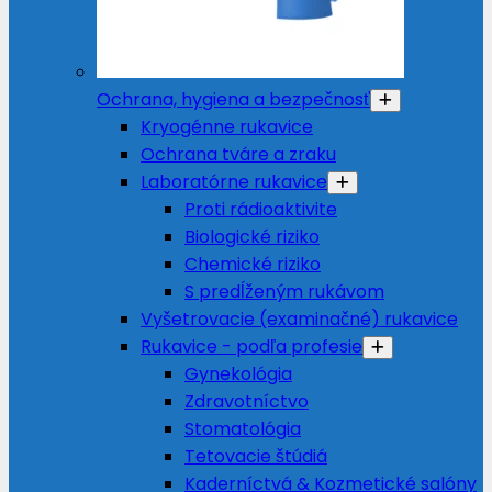
Ochrana, hygiena a bezpečnosť
Kryogénne rukavice
Ochrana tváre a zraku
Laboratórne rukavice
Proti rádioaktivite
Biologické riziko
Chemické riziko
S predĺženým rukávom
Vyšetrovacie (examinačné) rukavice
Rukavice - podľa profesie
Gynekológia
Zdravotníctvo
Stomatológia
Tetovacie štúdiá
Kaderníctvá & Kozmetické salóny