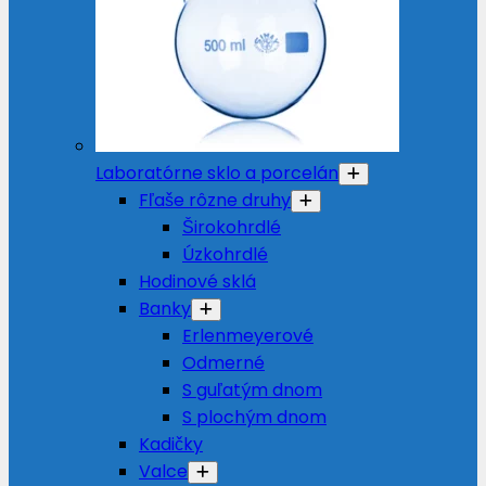
Laboratórne sklo a porcelán
Fľaše rôzne druhy
Širokohrdlé
Úzkohrdlé
Hodinové sklá
Banky
Erlenmeyerové
Odmerné
S guľatým dnom
S plochým dnom
Kadičky
Valce