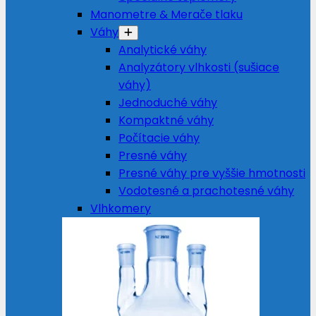
Manometre & Merače tlaku
Váhy
Analytické váhy
Analyzátory vlhkosti (sušiace
váhy)
Jednoduché váhy
Kompaktné váhy
Počítacie váhy
Presné váhy
Presné váhy pre vyššie hmotnosti
Vodotesné a prachotesné váhy
Vlhkomery