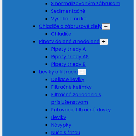
S normalizovaným zábrusom
Sedimentačné
Vysoké a nízke
Chladiče a zábrusové diely
Chladiče
Pipety delené a nedelené
Pipety triedy A
Pipety triedy AS
Pipety triedy B
Lieviky a filtrácia
Deliace lieviky
Filtračné kelímky
Filtračné zariadenia s
príslušenstvom
Fritovacie filtračné dosky
Lieviky
Násypky
Nuče s fritou