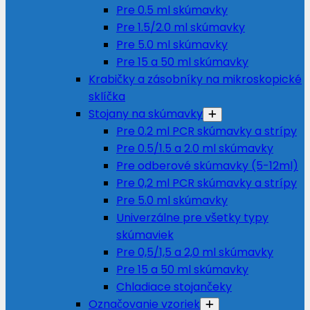
Pre 0.5 ml skúmavky
Pre 1.5/2.0 ml skúmavky
Pre 5.0 ml skúmavky
Pre 15 a 50 ml skúmavky
Krabičky a zásobníky na mikroskopické
sklíčka
Stojany na skúmavky
Pre 0.2 ml PCR skúmavky a strípy
Pre 0.5/1.5 a 2.0 ml skúmavky
Pre odberové skúmavky (5-12ml)
Pre 0,2 ml PCR skúmavky a strípy
Pre 5.0 ml skúmavky
Univerzálne pre všetky typy
skúmaviek
Pre 0,5/1,5 a 2,0 ml skúmavky
Pre 15 a 50 ml skúmavky
Chladiace stojančeky
Označovanie vzoriek