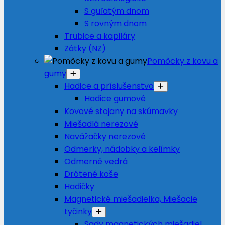
S guľatým dnom
S rovným dnom
Trubice a kapiláry
Zátky (NZ)
Pomôcky z kovu a
gumy
Hadice a príslušenstvo
Hadice gumové
Kovové stojany na skúmavky
Miešadlá nerezové
Navážačky nerezové
Odmerky, nádobky a kelímky
Odmerné vedrá
Drôtené koše
Hadičky
Magnetické miešadielka, Miešacie
tyčinky
Sady magnetických miešadiel