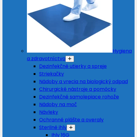
Hygiena
a zdravotníctvo
Dezinfekčné utierky a spreje
Striekačky
Nádoby a vrecia na biologický odpad
Chirurgické nástroje a pomôcky
Dezinfekčné samolepiace rohože
Nádoby na moč
Návleky
Ochranné plášte a overaly
Sterilné ihly
Ihly 16G