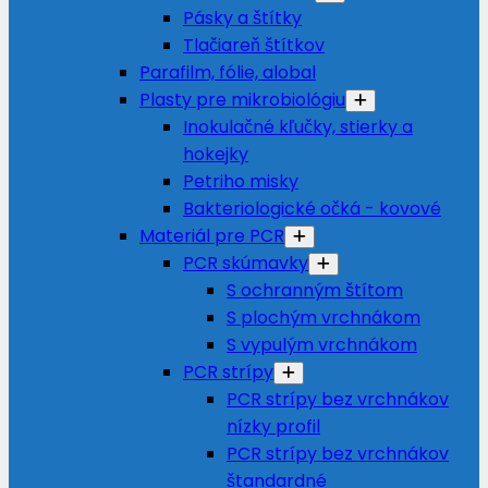
Pásky a štítky
Tlačiareň štítkov
Parafilm, fólie, alobal
Plasty pre mikrobiológiu
Inokulačné kľučky, stierky a
hokejky
Petriho misky
Bakteriologické očká - kovové
Materiál pre PCR
PCR skúmavky
S ochranným štítom
S plochým vrchnákom
S vypulým vrchnákom
PCR strípy
PCR strípy bez vrchnákov
nízky profil
PCR strípy bez vrchnákov
štandardné