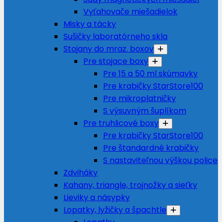
Vyťahovače miešadielok
Misky a tácky
Sušičky laboratórneho skla
Stojany do mraz. boxov
Pre stojace boxy
Pre 15 a 50 ml skúmavky
Pre krabičky StarStore100
Pre mikroplatničky
S výsuvným šuplíkom
Pre truhlicové boxy
Pre krabičky StarStore100
Pre štandardné krabičky
S nastaviteľnou výškou police
Zdviháky
Kahany, triangle, trojnožky a sieťky
Lieviky a násypky
Lopatky, lyžičky a špachtle