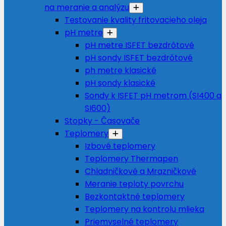
na meranie a analýzu
Testovanie kvality fritovacieho oleja
pH metre
pH metre ISFET bezdrôtové
pH sondy ISFET bezdrôtové
ph metre klasické
pH sondy klasické
Sondy k ISFET pH metrom (SI400 a
SI600)
Stopky - Časovače
Teplomery
Izbové teplomery
Teplomery Thermapen
Chladničkové a Mrazničkové
Meranie teploty povrchu
Bezkontaktné teplomery
Teplomery na kontrolu mlieka
Priemyselné teplomery