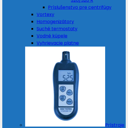
320/320 R
Príslušenstvo pre centrifúgy
Vortexy
Homogenizátory
Suché termostaty
Vodné kúpele
Vyhrievacie platne
Prístroje