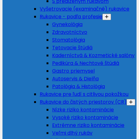
S predĺženým rukávom
Vyšetrovacie (examinačné) rukavice
Rukavice - podľa profesie
Gynekológia
Zdravotníctvo
Stomatológia
Tetovacie štúdiá
Kaderníctvá & Kozmetické salóny
Pedikúra & Nechtové štúdiá
Gastro priemysel
Autoservis & Dielňa
Patológia & Histológia
Rukavice pre ľudí s citlivou pokožkou
Rukavice do čistých priestorov (CR)
Nízke riziko kontaminácie
Vysoké riziko kontaminácie
Extrémne riziko kontaminácie
Veľmi dlhý rukáv