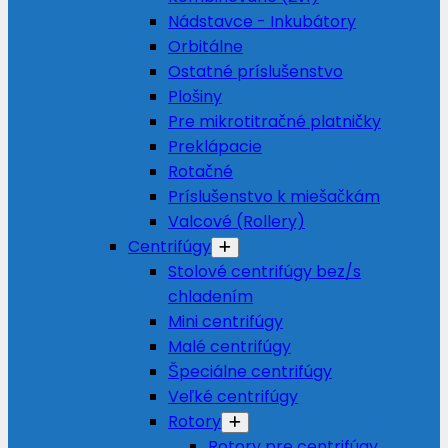
Nádstavce - Inkubátory
Orbitálne
Ostatné príslušenstvo
Plošiny
Pre mikrotitračné platničky
Preklápacie
Rotačné
Príslušenstvo k miešačkám
Valcové (Rollery)
Centrifúgy
Stolové centrifúgy bez/s
chladením
Mini centrifúgy
Malé centrifúgy
Špeciálne centrifúgy
Veľké centrifúgy
Rotory
Rotory pre centrifúgy