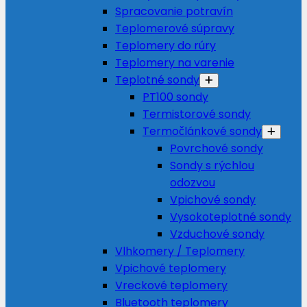
Spracovanie potravín
Teplomerové súpravy
Teplomery do rúry
Teplomery na varenie
Teplotné sondy
PT100 sondy
Termistorové sondy
Termočlánkové sondy
Povrchové sondy
Sondy s rýchlou
odozvou
Vpichové sondy
Vysokoteplotné sondy
Vzduchové sondy
Vlhkomery / Teplomery
Vpichové teplomery
Vreckové teplomery
Bluetooth teplomery