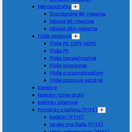
Mikroplatničky
Štandardné 96-miestne
Hlboké 96-miestne
Hlboké 384-miestne
Fľaše plastové
Fľaše PE, LDPE, HDPE
Fľaše PP
Fľaše bezpečnostné
Fľaše kvapkacie
Fľaše s rozprašovačom
Fľaše plastové ostatné
Kanistre
Nádoby rôzne druhy
Kelímky plastové
Pomôcky z teflónu (PTFE)
Kadičky (PTFE)
Lieviky pre fľaše (PTFE)
Misky odparovacie (PTFE)