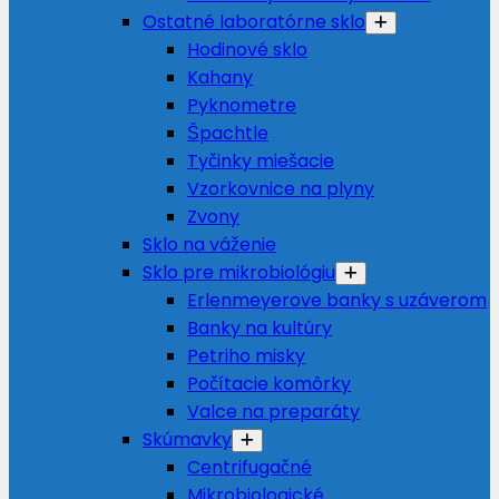
Ostatné laboratórne sklo
Hodinové sklo
Kahany
Pyknometre
Špachtle
Tyčinky miešacie
Vzorkovnice na plyny
Zvony
Sklo na váženie
Sklo pre mikrobiológiu
Erlenmeyerove banky s uzáverom
Banky na kultúry
Petriho misky
Počítacie komôrky
Valce na preparáty
Skúmavky
Centrifugačné
Mikrobiologické