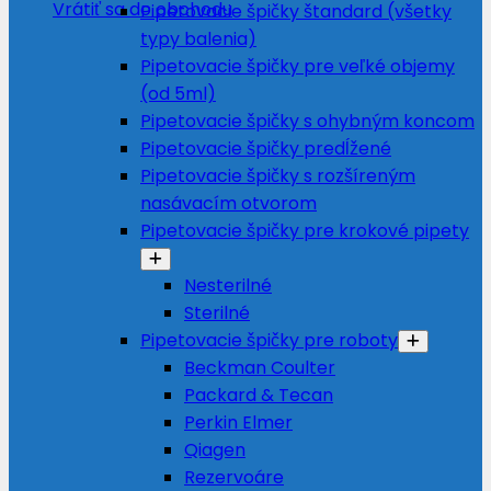
Vrátiť sa do obchodu
Pipetovacie špičky štandard (všetky
typy balenia)
Pipetovacie špičky pre veľké objemy
(od 5ml)
Pipetovacie špičky s ohybným koncom
Pipetovacie špičky predĺžené
Pipetovacie špičky s rozšíreným
nasávacím otvorom
Pipetovacie špičky pre krokové pipety
Nesterilné
Sterilné
Pipetovacie špičky pre roboty
Beckman Coulter
Packard & Tecan
Perkin Elmer
Qiagen
Rezervoáre