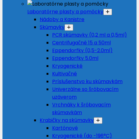
Laboratórne plasty a pomôcky
Nádoby a Kanistre
Skúmavky
PCR skúmavky (0,2 ml a 0,5ml)
Centrifugačné 15 a 50ml
Eppendorfky (0,5-2.0ml)
Eppendorfky 5.0ml
Kryogenické
Kultivačné
Príslušenstvo ku skúmavkám
Univerzálne so šróbovacím
uzáverom
Vrchnáky k šróbovacím
skúmavkám
Krabičky na skúmavky
Kartónové
Kryogenické (do -196°C)