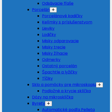
Odsávacie fľaše
Porcelán
Porcelánové kadičky
Kelímky s príslušenstvom
Lieviky
Lodičky
Misky odparovacie
Misky trecie
Misky žíhacie
Odmerky
Ostatný porcelán
Špachtle a lyžičky
Tĺčiky
Sklo a pomôcky pre mikroskopiu
Podložné a krycie sklíčka
Dózy na mikrosklíčka
Byrety
Automatické podľa Pelleta