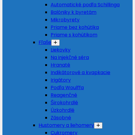
Automatické podľa Schillinga
Balóniky k byretám
Mikrobyrety
Priame bez kohútika
Priame s kohútikom
Fľaše
Liekovky
Na injekčné séra
Hranaté
Indikátorové a kvapkacie
Irigátory
Podľa Woulffa
Reagenčné
Širokohrdlé
Úzkohrdlé
Zásobné
Hustomery a liehomery
Cukromery