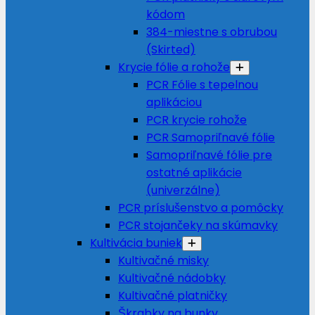
kódom
384-miestne s obrubou
(Skirted)
Krycie fólie a rohože
PCR Fólie s tepelnou
aplikáciou
PCR krycie rohože
PCR Samopriľnavé fólie
Samopriľnavé fólie pre
ostatné aplikácie
(univerzálne)
PCR príslušenstvo a pomôcky
PCR stojančeky na skúmavky
Kultivácia buniek
Kultivačné misky
Kultivačné nádobky
Kultivačné platničky
Škrabky na bunky