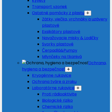
Kyvety
Transport vzoriek
Ostatné pomôcky z plastu
Zátky, viečka, vrchnáky a uzávery
plastové
Exsikátory plastové
Navažovacie misky & Lodičky
Svorky plastové
Čerpadlá&Pumpy
Mlynčeky na tkanivá
Ochrana,
hygiena a bezpečnosť
Kryogénne rukavice
Ochrana tváre a zraku
Laboratórne rukavice
Proti rádioaktivite
Biologické riziko
Chemické riziko