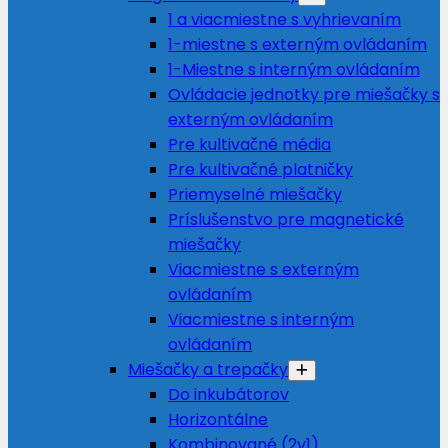
1 a viacmiestne s vyhrievaním
1-miestne s externým ovládaním
1-Miestne s interným ovládaním
Ovládacie jednotky pre miešačky s
externým ovládaním
Pre kultivačné média
Pre kultivačné platničky
Priemyselné miešačky
Príslušenstvo pre magnetické
miešačky
Viacmiestne s externým
ovládaním
Viacmiestne s interným
ovládaním
Miešačky a trepačky
Do inkubátorov
Horizontálne
Kombinované (2v1)