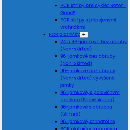
PCR strípy pre cyklér Rotor-
Gene®
PCR strípy s pripojenými
vrchnákmi
PCR platničky
24 a 48-jamkové bez obruby
(Non-skirted)
96-jamkové bez obruby
(Non-Skirted)
96-jamkové bez obruby
(Non-skirted) vyvýšené
jamky
96-jamkové, s polovičným
profilom (Semi-skirted)
96-jamkové s obrubou
(Skirted)
96-jamkové, strihateľné
PCR platničky s čiarovým