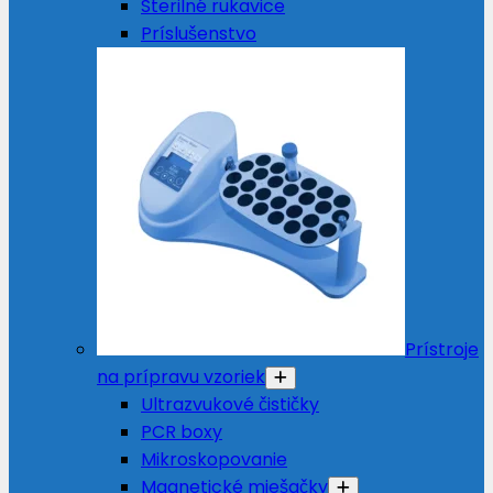
Sterilné rukavice
Príslušenstvo
Prístroje
na prípravu vzoriek
Ultrazvukové čističky
PCR boxy
Mikroskopovanie
Magnetické miešačky