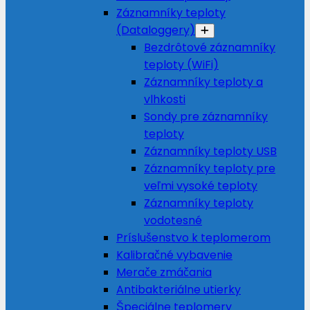
Záznamníky teploty
(Dataloggery)
Bezdrôtové záznamníky
teploty (WiFi)
Záznamníky teploty a
vlhkosti
Sondy pre záznamníky
teploty
Záznamníky teploty USB
Záznamníky teploty pre
veľmi vysoké teploty
Záznamníky teploty
vodotesné
Príslušenstvo k teplomerom
Kalibračné vybavenie
Merače zmáčania
Antibakteriálne utierky
Špeciálne teplomery