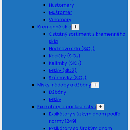
Hustomery
Muštomer
Vínomery
Kremenné sklo
Ostatný sortiment z kremenného
skla
Hodinové sklá (SiO₂)
Kadičky (SiO₂)
Kelímky (SiO₂)
Misky (SiO2)
Skúmavky (SiO₂)
Misky, nádoby a džbány
Džbány
Misky
Exsikátory a príslušenstvo
Exsikátory s úzkym dnom podľa
normy 12491
Exsikátory so širokým dnom