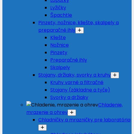
Lopatky
Lyžičky
Špachtle
Pinzety, nožnice, kliešte, skalpely a
preparačné ihly
Kliešte
Nožnice
Pinzety
Preparačné ihly
Skalpely
Stojany, držiaky, svorky a kruhy
Kruhy varné a filtračné
Stojany (základne a tyče)
Svorky a držiaky
Chladenie,
mrazenie a ohrev
Chladničky a mrazničky pre laboratória