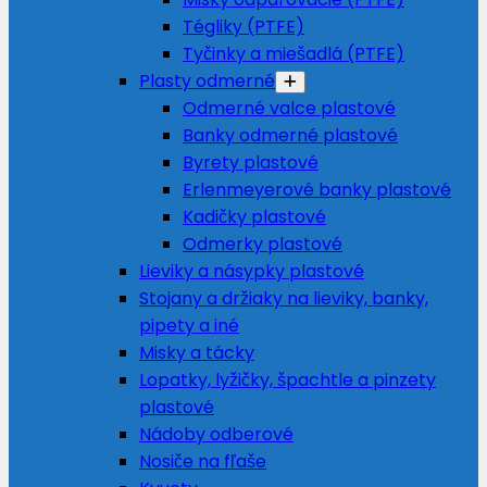
Tégliky (PTFE)
Tyčinky a miešadlá (PTFE)
Plasty odmerné
Odmerné valce plastové
Banky odmerné plastové
Byrety plastové
Erlenmeyerové banky plastové
Kadičky plastové
Odmerky plastové
Lieviky a násypky plastové
Stojany a držiaky na lieviky, banky,
pipety a iné
Misky a tácky
Lopatky, lyžičky, špachtle a pinzety
plastové
Nádoby odberové
Nosiče na fľaše