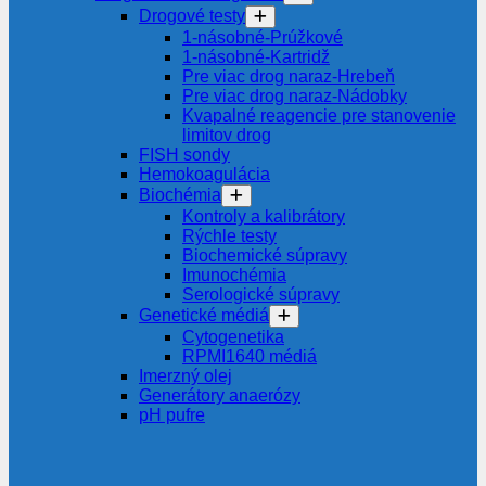
Drogové testy
1-násobné-Prúžkové
1-násobné-Kartridž
Pre viac drog naraz-Hrebeň
Pre viac drog naraz-Nádobky
Kvapalné reagencie pre stanovenie
limitov drog
FISH sondy
Hemokoagulácia
Biochémia
Kontroly a kalibrátory
Rýchle testy
Biochemické súpravy
Imunochémia
Serologické súpravy
Genetické médiá
Cytogenetika
RPMI1640 médiá
Imerzný olej
Generátory anaerózy
pH pufre