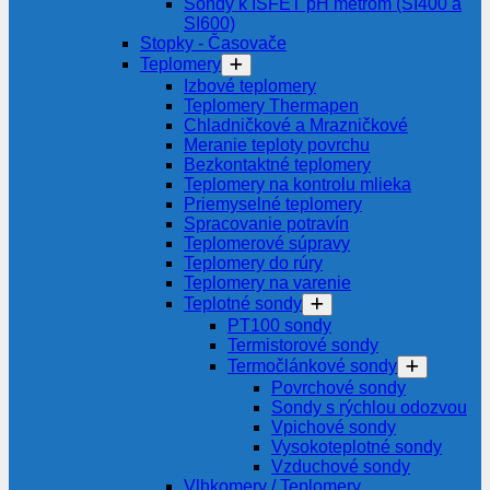
Sondy k ISFET pH metrom (SI400 a
SI600)
Stopky - Časovače
Teplomery
Izbové teplomery
Teplomery Thermapen
Chladničkové a Mrazničkové
Meranie teploty povrchu
Bezkontaktné teplomery
Teplomery na kontrolu mlieka
Priemyselné teplomery
Spracovanie potravín
Teplomerové súpravy
Teplomery do rúry
Teplomery na varenie
Teplotné sondy
PT100 sondy
Termistorové sondy
Termočlánkové sondy
Povrchové sondy
Sondy s rýchlou odozvou
Vpichové sondy
Vysokoteplotné sondy
Vzduchové sondy
Vlhkomery / Teplomery