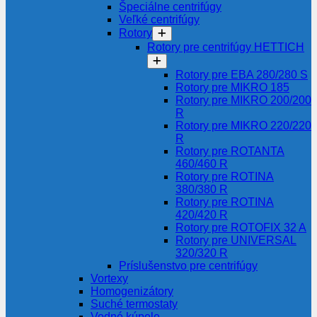
Špeciálne centrifúgy
Veľké centrifúgy
Rotory
Rotory pre centrifúgy HETTICH
Rotory pre EBA 280/280 S
Rotory pre MIKRO 185
Rotory pre MIKRO 200/200
R
Rotory pre MIKRO 220/220
R
Rotory pre ROTANTA
460/460 R
Rotory pre ROTINA
380/380 R
Rotory pre ROTINA
420/420 R
Rotory pre ROTOFIX 32 A
Rotory pre UNIVERSAL
320/320 R
Príslušenstvo pre centrifúgy
Vortexy
Homogenizátory
Suché termostaty
Vodné kúpele