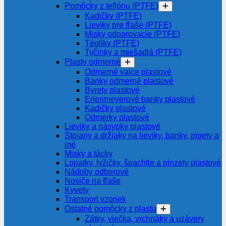
Pomôcky z teflónu (PTFE)
Kadičky (PTFE)
Lieviky pre fľaše (PTFE)
Misky odparovacie (PTFE)
Tégliky (PTFE)
Tyčinky a miešadlá (PTFE)
Plasty odmerné
Odmerné valce plastové
Banky odmerné plastové
Byrety plastové
Erlenmeyerové banky plastové
Kadičky plastové
Odmerky plastové
Lieviky a násypky plastové
Stojany a držiaky na lieviky, banky, pipety a
iné
Misky a tácky
Lopatky, lyžičky, špachtle a pinzety plastové
Nádoby odberové
Nosiče na fľaše
Kyvety
Transport vzoriek
Ostatné pomôcky z plastu
Zátky, viečka, vrchnáky a uzávery