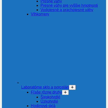
Presné váhy
Presné váhy pre vyššie hmotnosti
Vodotesné a prachotesné váhy
Vlhkomery
Laboratórne sklo a porcelán
Fľaše rôzne druhy
Širokohrdlé
Úzkohrdlé
Hodinové sklá