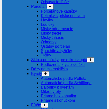
Odsávacie fľaše
Porcelán
Porcelánové kadičky
Kelímky s príslušenstvom
Lieviky
Lodičky
Misky odparovacie
Misky trecie
Misky žíhacie
Odmerky
Ostatný porcelán
Špachtle a lyžičky
Tĺčiky
Sklo a pomôcky pre mikroskopiu
Podložné a krycie sklíčka
Dózy na mikrosklíčka
Byrety
Automatické podľa Pelleta
Automatické podľa Schillinga
Balóniky k byretám
Mikrobyrety
Priame bez kohútika
Priame s kohútikom
Fľaše