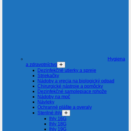
Hygiena
a zdravotníctvo
Dezinfekčné utierky a spreje
Striekačky
Nádoby a vrecia na biologický odpad
Chirurgické nástroje a pomôcky
Dezinfekčné samolepiace rohože
Nádoby na moč
Návleky
Ochranné plášte a overaly
Sterilné ihly
Ihly 16G
Ihly 18G
Ihly 19G