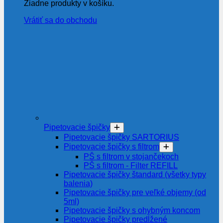
Žiadne produkty v košíku.
Vrátiť sa do obchodu
Pipetovacie špičky
Pipetovacie špičky SARTORIUS
Pipetovacie špičky s filtrom
PŠ s filtrom v stojančekoch
PŠ s filtrom - Filter REFILL
Pipetovacie špičky štandard (všetky typy
balenia)
Pipetovacie špičky pre veľké objemy (od
5ml)
Pipetovacie špičky s ohybným koncom
Pipetovacie špičky predĺžené