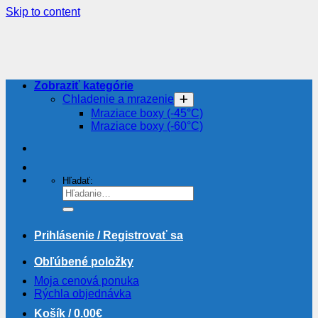
Skip to content
Zobraziť kategórie
Chladenie a mrazenie
Mraziace boxy (-45°C)
Mraziace boxy (-60°C)
Hľadať:
Prihlásenie / Registrovať sa
Obľúbené položky
Moja cenová ponuka
Rýchla objednávka
Košík /
0.00
€