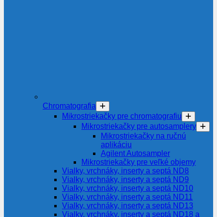
Chromatografia
Mikrostriekačky pre chromatografiu
Mikrostriekačky pre autosamplery
Mikrostriekačky na ručnú
aplikáciu
Agilent Autosampler
Mikrostriekačky pre veľké objemy
Vialky, vrchnáky, inserty a septá ND8
Vialky, vrchnáky, inserty a septá ND9
Vialky, vrchnáky, inserty a septá ND10
Vialky, vrchnáky, inserty a septá ND11
Vialky, vrchnáky, inserty a septá ND13
Vialky, vrchnáky, inserty a septá ND18 a