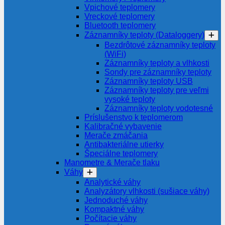
Vpichové teplomery
Vreckové teplomery
Bluetooth teplomery
Záznamníky teploty (Dataloggery)
Bezdrôtové záznamníky teploty
(WiFi)
Záznamníky teploty a vlhkosti
Sondy pre záznamníky teploty
Záznamníky teploty USB
Záznamníky teploty pre veľmi
vysoké teploty
Záznamníky teploty vodotesné
Príslušenstvo k teplomerom
Kalibračné vybavenie
Merače zmáčania
Antibakteriálne utierky
Špeciálne teplomery
Manometre & Merače tlaku
Váhy
Analytické váhy
Analyzátory vlhkosti (sušiace váhy)
Jednoduché váhy
Kompaktné váhy
Počítacie váhy