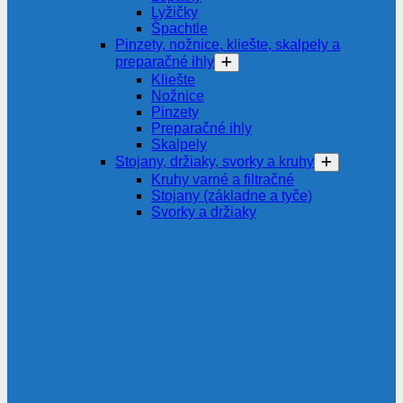
Lyžičky
Špachtle
Pinzety, nožnice, kliešte, skalpely a
preparačné ihly
Kliešte
Nožnice
Pinzety
Preparačné ihly
Skalpely
Stojany, držiaky, svorky a kruhy
Kruhy varné a filtračné
Stojany (základne a tyče)
Svorky a držiaky