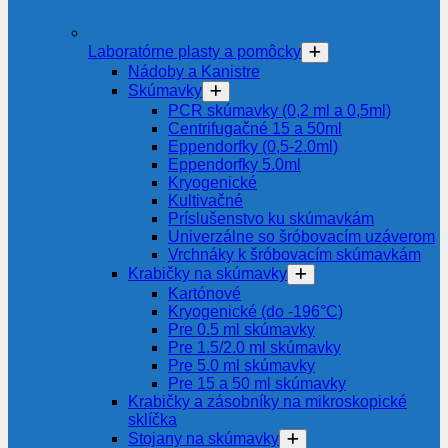
Laboratórne plasty a pomôcky
Nádoby a Kanistre
Skúmavky
PCR skúmavky (0,2 ml a 0,5ml)
Centrifugačné 15 a 50ml
Eppendorfky (0,5-2.0ml)
Eppendorfky 5.0ml
Kryogenické
Kultivačné
Príslušenstvo ku skúmavkám
Univerzálne so šróbovacím uzáverom
Vrchnáky k šróbovacím skúmavkám
Krabičky na skúmavky
Kartónové
Kryogenické (do -196°C)
Pre 0.5 ml skúmavky
Pre 1.5/2.0 ml skúmavky
Pre 5.0 ml skúmavky
Pre 15 a 50 ml skúmavky
Krabičky a zásobníky na mikroskopické
sklíčka
Stojany na skúmavky