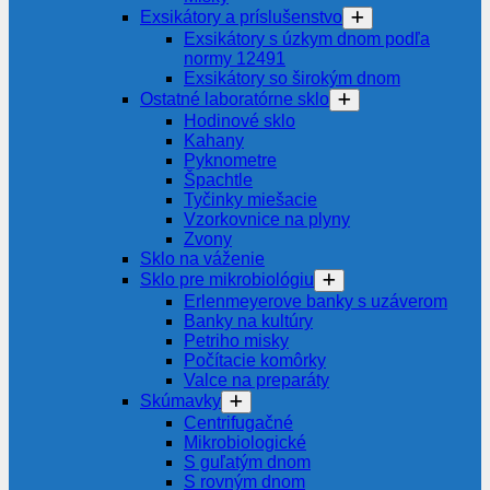
Exsikátory a príslušenstvo
Exsikátory s úzkym dnom podľa
normy 12491
Exsikátory so širokým dnom
Ostatné laboratórne sklo
Hodinové sklo
Kahany
Pyknometre
Špachtle
Tyčinky miešacie
Vzorkovnice na plyny
Zvony
Sklo na váženie
Sklo pre mikrobiológiu
Erlenmeyerove banky s uzáverom
Banky na kultúry
Petriho misky
Počítacie komôrky
Valce na preparáty
Skúmavky
Centrifugačné
Mikrobiologické
S guľatým dnom
S rovným dnom