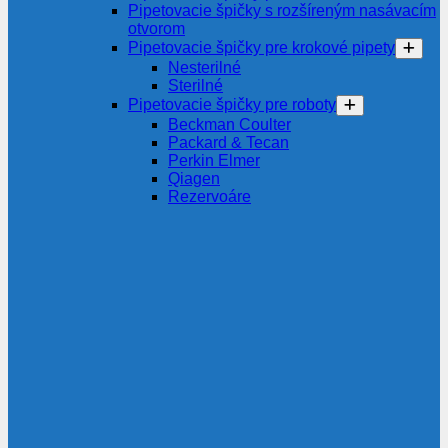
Pipetovacie špičky s rozšíreným nasávacím
otvorom
Pipetovacie špičky pre krokové pipety
Nesterilné
Sterilné
Pipetovacie špičky pre roboty
Beckman Coulter
Packard & Tecan
Perkin Elmer
Qiagen
Rezervoáre