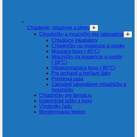
Chladenie, mrazenie a ohrev
Chladničky a mrazničky pre laboratória
Chladiace inkubátory
Chladničky na reagencie a vzorky
Mraziace boxy (-40°C)
Mrazničky na reagencie a vzorky
(-18°C)
Hlbokomraziace boxy (-80°C)
Pre prchavé a horľavé látky
Prémiová rada
Základné laboratórne chladničky a
mrazničky
Chladničky pre farmáciu
Izotermické tašky a boxy
Výrobníky ľadu
Monitorovanie teploty