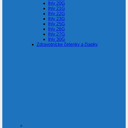
Ihly 20G
Ihly 21G
Ihly 22G
Ihly 23G
Ihly 25G
Ihly 26G
Ihly 27G
Ihly 30G
Zdravotnícke čelenky a čiapky