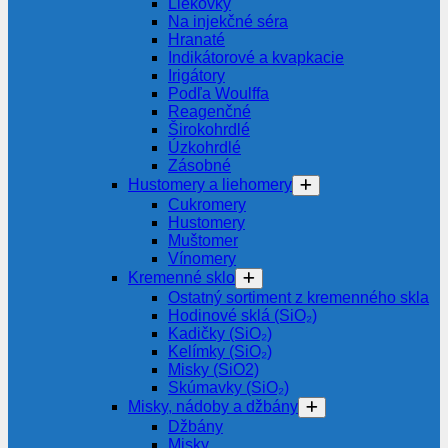
Liekovky
Na injekčné séra
Hranaté
Indikátorové a kvapkacie
Irigátory
Podľa Woulffa
Reagenčné
Širokohrdlé
Úzkohrdlé
Zásobné
Hustomery a liehomery
Cukromery
Hustomery
Muštomer
Vínomery
Kremenné sklo
Ostatný sortiment z kremenného skla
Hodinové sklá (SiO₂)
Kadičky (SiO₂)
Kelímky (SiO₂)
Misky (SiO2)
Skúmavky (SiO₂)
Misky, nádoby a džbány
Džbány
Misky