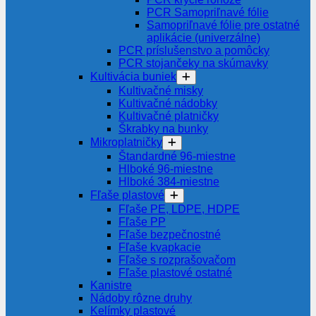
PCR Samopriľnavé fólie
Samopriľnavé fólie pre ostatné
aplikácie (univerzálne)
PCR príslušenstvo a pomôcky
PCR stojančeky na skúmavky
Kultivácia buniek
Kultivačné misky
Kultivačné nádobky
Kultivačné platničky
Škrabky na bunky
Mikroplatničky
Štandardné 96-miestne
Hlboké 96-miestne
Hlboké 384-miestne
Fľaše plastové
Fľaše PE, LDPE, HDPE
Fľaše PP
Fľaše bezpečnostné
Fľaše kvapkacie
Fľaše s rozprašovačom
Fľaše plastové ostatné
Kanistre
Nádoby rôzne druhy
Kelímky plastové