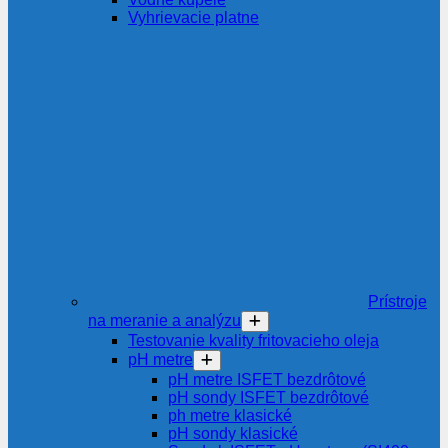
Vyhrievacie platne
Prístroje
na meranie a analýzu
Testovanie kvality fritovacieho oleja
pH metre
pH metre ISFET bezdrôtové
pH sondy ISFET bezdrôtové
ph metre klasické
pH sondy klasické