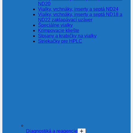
ND20
Vialky, vrchnáky, inserty a septá ND24
Vialky, vrchnáky, inserty a septá ND18 a
ND22 zaklapávací uzáver
Špeciálne vialky
Krimpovacie kliešte
Stojany a krabičky na vialky
Striekačky pre HPLC
Diagnostiká a reagencie