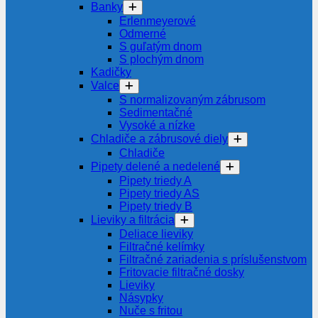
Banky
Erlenmeyerové
Odmerné
S guľatým dnom
S plochým dnom
Kadičky
Valce
S normalizovaným zábrusom
Sedimentačné
Vysoké a nízke
Chladiče a zábrusové diely
Chladiče
Pipety delené a nedelené
Pipety triedy A
Pipety triedy AS
Pipety triedy B
Lieviky a filtrácia
Deliace lieviky
Filtračné kelímky
Filtračné zariadenia s príslušenstvom
Fritovacie filtračné dosky
Lieviky
Násypky
Nuče s fritou