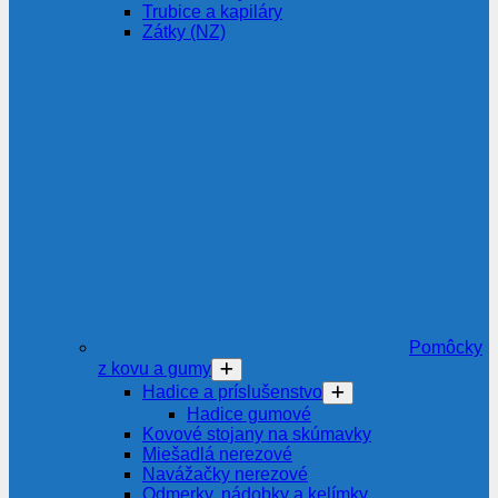
Trubice a kapiláry
Zátky (NZ)
Pomôcky
z kovu a gumy
Hadice a príslušenstvo
Hadice gumové
Kovové stojany na skúmavky
Miešadlá nerezové
Navážačky nerezové
Odmerky, nádobky a kelímky