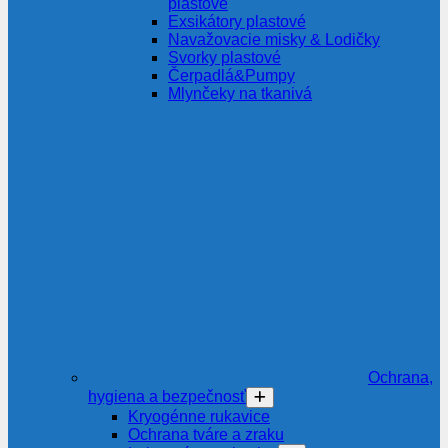
plastové
Exsikátory plastové
Navažovacie misky & Lodičky
Svorky plastové
Čerpadlá&Pumpy
Mlynčeky na tkanivá
Ochrana,
hygiena a bezpečnosť
Kryogénne rukavice
Ochrana tváre a zraku