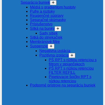
Separácia buniek
Médiá s gradientom hustoty
Pufre a roztoky
Reagenčné súpravy
Separačné skúmavky
Príslušenstvo
Sitká na bunky
Sady sitiek
Sitká do striekačiek
Membránové filtre
Suspenzie
Negatívna izolácia
Pozitívna izolácia
PŠ RPT s nízkou retenciou s
filtrom v stojančekoch
PŠ RPT s nízkou retenciou
FILTER REFILL
Pipetovacie špičky RPT s
nízkou retenciou
Podporné prístroje na separáciu buniek