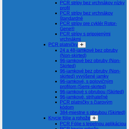
PCR strípy bez vrchnákov nízky
profil
PCR strípy bez vrchnákov
štandardné
PCR strípy pre cyklér Rotor-
Gene®
PCR strípy s pripojenými
vrchnákmi
PCR platničky
24 a 48-jamkové bez obruby
(Non-skirted)
96-jamkové bez obruby (Non-
Skirted)
96-jamkové bez obruby (Non-
skirted) vyvýšené jamky
96-jamkové, s polovičným
profilom (Semi-skirted)
96-jamkové s obrubou (Skirted)
96-jamkové, strihateľné
PCR platničky s čiarovým
kódom
384-miestne s obrubou (Skirted)
Krycie fólie a rohože
PCR Fólie s tepelnou aplikáciou
PCR krycie rohože