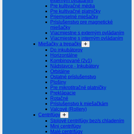
externým ovládaním
Pre kultivačné média
Pre kultivačné platničky
Priemyselné miešačky
Príslušenstvo pre magnetické
miešačky
Viacmiestne s externým ovládaním
Viacmiestne s interným ovládaním
Miešačky a trepačky
Do inkubátorov
Horizontálne
Kombinované (2v1)
Nádstavce - Inkubátory
Orbitálne
Ostatné príslušenstvo
Plošiny
Pre mikrotitračné platničky
Preklápacie
Rotačné
Príslušenstvo k miešačkám
Valcové (Rollery)
Centrifúgy
Stolové centrifúgy bez/s chladením
Mini centrifúgy
Malé centrifúgy