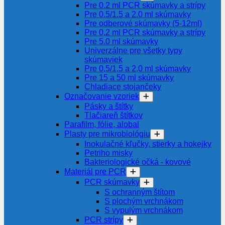
Pre 0.2 ml PCR skúmavky a strípy
Pre 0.5/1.5 a 2.0 ml skúmavky
Pre odberové skúmavky (5-12ml)
Pre 0,2 ml PCR skúmavky a strípy
Pre 5.0 ml skúmavky
Univerzálne pre všetky typy
skúmaviek
Pre 0,5/1,5 a 2,0 ml skúmavky
Pre 15 a 50 ml skúmavky
Chladiace stojančeky
Označovanie vzoriek
Pásky a štítky
Tlačiareň štítkov
Parafilm, fólie, alobal
Plasty pre mikrobiológiu
Inokulačné kľučky, stierky a hokejky
Petriho misky
Bakteriologické očká - kovové
Materiál pre PCR
PCR skúmavky
S ochranným štítom
S plochým vrchnákom
S vypulým vrchnákom
PCR strípy