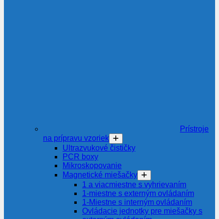
Prístroje
na prípravu vzoriek
Ultrazvukové čističky
PCR boxy
Mikroskopovanie
Magnetické miešačky
1 a viacmiestne s vyhrievaním
1-miestne s externým ovládaním
1-Miestne s interným ovládaním
Ovládacie jednotky pre miešačky s