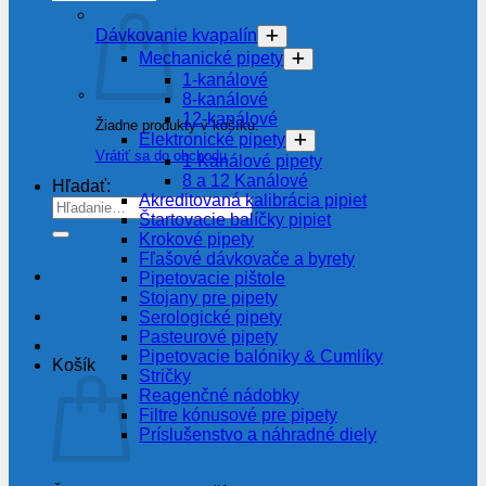
Dávkovanie kvapalín
Mechanické pipety
1-kanálové
8-kanálové
12-kanálové
Žiadne produkty v košíku.
Elektronické pipety
Vrátiť sa do obchodu
1-Kanálové pipety
8 a 12 Kanálové
Hľadať:
Akreditovaná kalibrácia pipiet
Štartovacie balíčky pipiet
Krokové pipety
Fľašové dávkovače a byrety
Pipetovacie pištole
Stojany pre pipety
Serologické pipety
Pasteurové pipety
Pipetovacie balóniky & Cumlíky
Košík
Stričky
Reagenčné nádobky
Filtre kónusové pre pipety
Príslušenstvo a náhradné diely