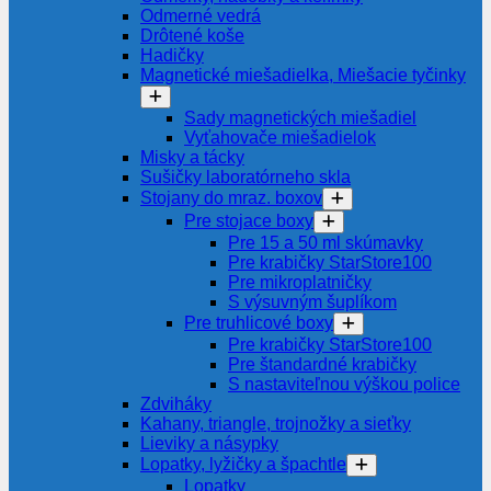
Odmerné vedrá
Drôtené koše
Hadičky
Magnetické miešadielka, Miešacie tyčinky
Sady magnetických miešadiel
Vyťahovače miešadielok
Misky a tácky
Sušičky laboratórneho skla
Stojany do mraz. boxov
Pre stojace boxy
Pre 15 a 50 ml skúmavky
Pre krabičky StarStore100
Pre mikroplatničky
S výsuvným šuplíkom
Pre truhlicové boxy
Pre krabičky StarStore100
Pre štandardné krabičky
S nastaviteľnou výškou police
Zdviháky
Kahany, triangle, trojnožky a sieťky
Lieviky a násypky
Lopatky, lyžičky a špachtle
Lopatky