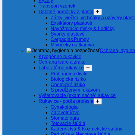
Kyvety
Transport vzoriek
Ostatné pomôcky z plastu
Zátky, viečka, vrchnáky a uzávery plast
Exsikátory plastové
Navažovacie misky & Lodičky
Svorky plastové
Čerpadlá&Pumpy
Mlynčeky na tkanivá
Ochrana, hygie
Kryogénne rukavice
Ochrana tváre a zraku
Laboratórne rukavice
Proti rádioaktivite
Biologické riziko
Chemické riziko
S predĺženým rukávom
Vyšetrovacie (examinačné) rukavice
Rukavice - podľa profesie
Gynekológia
Zdravotníctvo
Stomatológia
Tetovacie štúdiá
Kaderníctvá & Kozmetické salóny
Pedikúra & Nechtové štúdiá