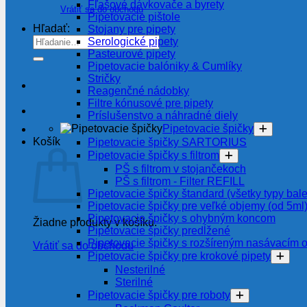
Fľašové dávkovače a byrety
Vrátiť sa do obchodu
Pipetovacie pištole
Hľadať:
Stojany pre pipety
Serologické pipety
Pasteurové pipety
Pipetovacie balóniky & Cumlíky
Stričky
Reagenčné nádobky
Filtre kónusové pre pipety
Príslušenstvo a náhradné diely
Pipetovacie špičky
Košík
Pipetovacie špičky SARTORIUS
Pipetovacie špičky s filtrom
PŠ s filtrom v stojančekoch
PŠ s filtrom - Filter REFILL
Pipetovacie špičky štandard (všetky typy bale
Pipetovacie špičky pre veľké objemy (od 5ml
Pipetovacie špičky s ohybným koncom
Žiadne produkty v košíku.
Pipetovacie špičky predĺžené
Pipetovacie špičky s rozšíreným nasávacím 
Vrátiť sa do obchodu
Pipetovacie špičky pre krokové pipety
Nesterilné
Sterilné
Pipetovacie špičky pre roboty