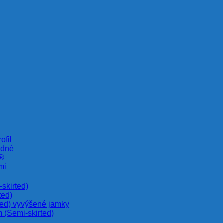
ofil
rdné
e®
mi
skirted)
ted)
ted) vyvýšené jamky
 (Semi-skirted)