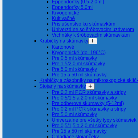
Eppendorfky (0,5-2.0ml)
Eppendorfky 5.0ml
Kryogenické
Kultivačné
Príslušenstvo ku skúmavkám
Univerzálne so šróbovacím uzáverom
Vrchnáky k šróbovacím skúmavkám
Krabičky na skúmavky
Kartónové
Kryogenické (do -196°C)
Pre 0.5 ml skúmavky
Pre 1.5/2.0 ml skúmavky
Pre 5.0 ml skúmavky
Pre 15 a 50 ml skúmavky
Krabičky a zásobníky na mikroskopické sklíč
Stojany na skúmavky
Pre 0.2 ml PCR skúmavky a strípy
Pre 0.5/1.5 a 2.0 ml skúmavky
Pre odberové skúmavky (5-12ml)
Pre 0,2 ml PCR skúmavky a strípy
Pre 5.0 ml skúmavky
Univerzálne pre všetky typy skúmaviek
Pre 0,5/1,5 a 2,0 ml skúmavky
Pre 15 a 50 ml skúmavky
Chladiace stojančeky