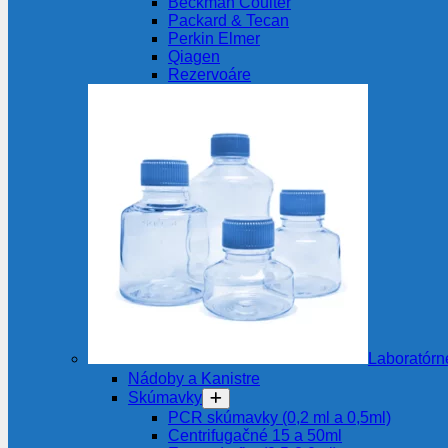
Beckman Coulter
Packard & Tecan
Perkin Elmer
Qiagen
Rezervoáre
Laboratórn
Nádoby a Kanistre
Skúmavky
PCR skúmavky (0,2 ml a 0,5ml)
Centrifugačné 15 a 50ml