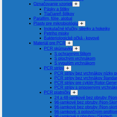
Označovanie vzoriek
Pásky a štítky
Tlačiareň štítkov
Parafilm, fólie, alobal
Plasty pre mikrobiológiu
Inokulačné kľučky, stierky a hokejky
Petriho misky
Bakteriologické očká - kovové
Materiál pre PCR
PCR skúmavky
S ochranným štítom
S plochým vrchnákom
S vypulým vrchnákom
PCR strípy
PCR strípy bez vrchnákov nízky pr
PCR strípy bez vrchnákov štanda
PCR strípy pre cyklér Rotor-Gen
PCR strípy s pripojenými vrchnák
PCR platničky
24 a 48-jamkové bez obruby (Non-
96-jamkové bez obruby (Non-Skir
96-jamkové bez obruby (Non-skir
96-jamkové, s polovičným profilom
96-jamkové s obrubou (Skirted)