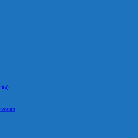
nia)
)
otvorom