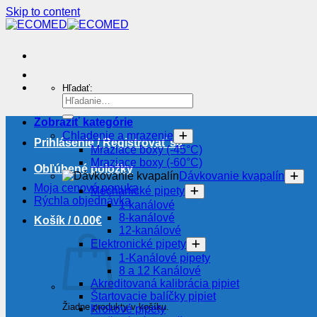
Skip to content
Hľadať:
Zobraziť kategórie
Chladenie a mrazenie
Prihlásenie / Registrovať sa
Mraziace boxy (-45°C)
Mraziace boxy (-60°C)
Obľúbené položky
Dávkovanie kvapalín
Moja cenová ponuka
Mechanické pipety
Rýchla objednávka
1-kanálové
8-kanálové
Košík /
0.00
€
12-kanálové
Elektronické pipety
1-Kanálové pipety
8 a 12 Kanálové
Akreditovaná kalibrácia pipiet
Štartovacie balíčky pipiet
Žiadne produkty v košíku.
Krokové pipety