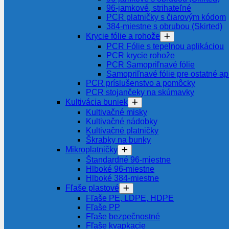
96-jamkové, strihateľné
PCR platničky s čiarovým kódom
384-miestne s obrubou (Skirted)
Krycie fólie a rohože
PCR Fólie s tepelnou aplikáciou
PCR krycie rohože
PCR Samopriľnavé fólie
Samopriľnavé fólie pre ostatné ap
PCR príslušenstvo a pomôcky
PCR stojančeky na skúmavky
Kultivácia buniek
Kultivačné misky
Kultivačné nádobky
Kultivačné platničky
Škrabky na bunky
Mikroplatničky
Štandardné 96-miestne
Hlboké 96-miestne
Hlboké 384-miestne
Fľaše plastové
Fľaše PE, LDPE, HDPE
Fľaše PP
Fľaše bezpečnostné
Fľaše kvapkacie