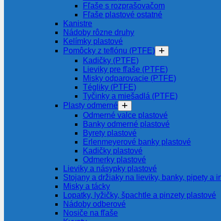
Fľaše s rozprašovačom
Fľaše plastové ostatné
Kanistre
Nádoby rôzne druhy
Kelímky plastové
Pomôcky z teflónu (PTFE)
Kadičky (PTFE)
Lieviky pre fľaše (PTFE)
Misky odparovacie (PTFE)
Tégliky (PTFE)
Tyčinky a miešadlá (PTFE)
Plasty odmerné
Odmerné valce plastové
Banky odmerné plastové
Byrety plastové
Erlenmeyerové banky plastové
Kadičky plastové
Odmerky plastové
Lieviky a násypky plastové
Stojany a držiaky na lieviky, banky, pipety a i
Misky a tácky
Lopatky, lyžičky, špachtle a pinzety plastové
Nádoby odberové
Nosiče na fľaše