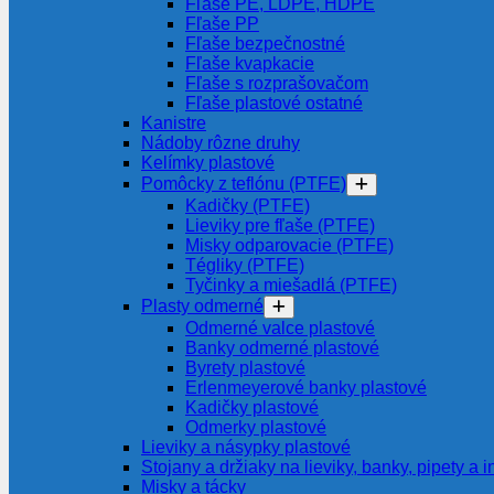
Fľaše PE, LDPE, HDPE
Fľaše PP
Fľaše bezpečnostné
Fľaše kvapkacie
Fľaše s rozprašovačom
Fľaše plastové ostatné
Kanistre
Nádoby rôzne druhy
Kelímky plastové
Pomôcky z teflónu (PTFE)
Kadičky (PTFE)
Lieviky pre fľaše (PTFE)
Misky odparovacie (PTFE)
Tégliky (PTFE)
Tyčinky a miešadlá (PTFE)
Plasty odmerné
Odmerné valce plastové
Banky odmerné plastové
Byrety plastové
Erlenmeyerové banky plastové
Kadičky plastové
Odmerky plastové
Lieviky a násypky plastové
Stojany a držiaky na lieviky, banky, pipety a i
Misky a tácky