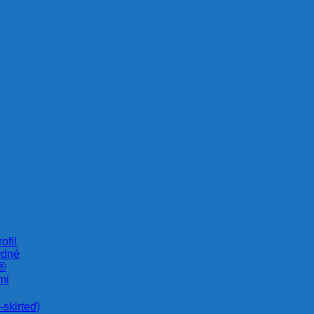
ofil
rdné
e®
mi
skirted)