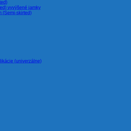
ted)
ted) vyvýšené jamky
 (Semi-skirted)
likácie (univerzálne)