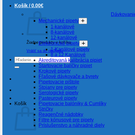
Košík /
0.00
€
Dávkovanie
Mechanické pipety
1-kanálové
8-kanálové
12-kanálové
Žiadne produkty v košíku.
Elektronické pipety
1-Kanálové pipety
Vrátiť sa do obchodu
8 a 12 Kanálové
Hľadať:
Akreditovaná kalibrácia pipiet
Štartovacie balíčky pipiet
Krokové pipety
Fľašové dávkovače a byrety
Pipetovacie pištole
Stojany pre pipety
Serologické pipety
Pasteurové pipety
Pipetovacie balóniky & Cumlíky
Košík
Stričky
Reagenčné nádobky
Filtre kónusové pre pipety
Príslušenstvo a náhradné diely