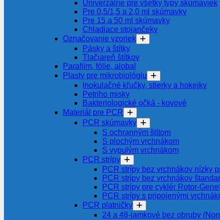
Univerzálne pre všetky typy skúmaviek
Pre 0,5/1,5 a 2,0 ml skúmavky
Pre 15 a 50 ml skúmavky
Chladiace stojančeky
Označovanie vzoriek
Pásky a štítky
Tlačiareň štítkov
Parafilm, fólie, alobal
Plasty pre mikrobiológiu
Inokulačné kľučky, stierky a hokejky
Petriho misky
Bakteriologické očká - kovové
Materiál pre PCR
PCR skúmavky
S ochranným štítom
S plochým vrchnákom
S vypulým vrchnákom
PCR strípy
PCR strípy bez vrchnákov nízky pr
PCR strípy bez vrchnákov štanda
PCR strípy pre cyklér Rotor-Gen
PCR strípy s pripojenými vrchnák
PCR platničky
24 a 48-jamkové bez obruby (Non-