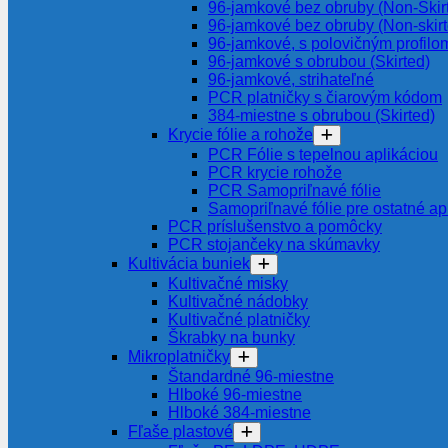
96-jamkové bez obruby (Non-Skir
96-jamkové bez obruby (Non-skir
96-jamkové, s polovičným profilom
96-jamkové s obrubou (Skirted)
96-jamkové, strihateľné
PCR platničky s čiarovým kódom
384-miestne s obrubou (Skirted)
Krycie fólie a rohože
PCR Fólie s tepelnou aplikáciou
PCR krycie rohože
PCR Samopriľnavé fólie
Samopriľnavé fólie pre ostatné ap
PCR príslušenstvo a pomôcky
PCR stojančeky na skúmavky
Kultivácia buniek
Kultivačné misky
Kultivačné nádobky
Kultivačné platničky
Škrabky na bunky
Mikroplatničky
Štandardné 96-miestne
Hlboké 96-miestne
Hlboké 384-miestne
Fľaše plastové