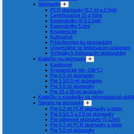
Skúmavky
PCR skúmavky (0,2 ml a 0,5ml)
Centrifugačné 15 a 50ml
Eppendorfky (0,5-2.0ml)
Eppendorfky 5.0ml
Kryogenické
Kultivačné
Príslušenstvo ku skúmavkám
Univerzálne so šróbovacím uzáverom
Vrchnáky k šróbovacím skúmavkám
Krabičky na skúmavky
Kartónové
Kryogenické (do -196°C)
Pre 0.5 ml skúmavky
Pre 1.5/2.0 ml skúmavky
Pre 5.0 ml skúmavky
Pre 15 a 50 ml skúmavky
Krabičky a zásobníky na mikroskopické sklíč
Stojany na skúmavky
Pre 0.2 ml PCR skúmavky a strípy
Pre 0.5/1.5 a 2.0 ml skúmavky
Pre odberové skúmavky (5-12ml)
Pre 0,2 ml PCR skúmavky a strípy
Pre 5.0 ml skúmavky