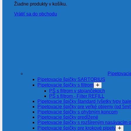
Žiadne produkty v košíku.
Vrátiť sa do obchodu
Pipetovaci
Pipetovacie špičky SARTORIUS
Pipetovacie špičky s filtrom
PŠ s filtrom v stojančekoch
PŠ s filtrom - Filter REFILL
Pipetovacie špičky štandard (všetky typy bale
Pipetovacie špičky pre veľké objemy (od 5ml
Pipetovacie špičky s ohybným koncom
Pipetovacie špičky predĺžené
Pipetovacie špičky s rozšíreným nasávacím 
Pipetovacie špičky pre krokové pipety