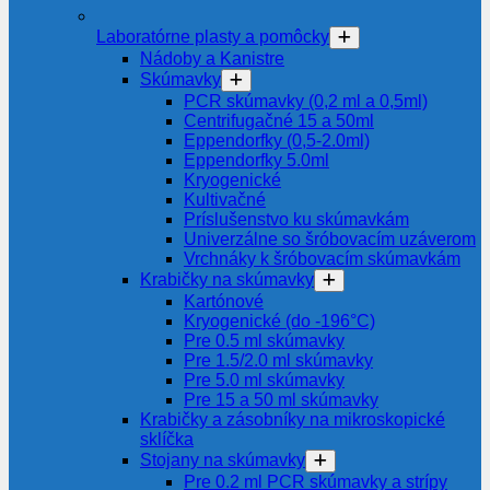
Laboratórne plasty a pomôcky
Nádoby a Kanistre
Skúmavky
PCR skúmavky (0,2 ml a 0,5ml)
Centrifugačné 15 a 50ml
Eppendorfky (0,5-2.0ml)
Eppendorfky 5.0ml
Kryogenické
Kultivačné
Príslušenstvo ku skúmavkám
Univerzálne so šróbovacím uzáverom
Vrchnáky k šróbovacím skúmavkám
Krabičky na skúmavky
Kartónové
Kryogenické (do -196°C)
Pre 0.5 ml skúmavky
Pre 1.5/2.0 ml skúmavky
Pre 5.0 ml skúmavky
Pre 15 a 50 ml skúmavky
Krabičky a zásobníky na mikroskopické
sklíčka
Stojany na skúmavky
Pre 0.2 ml PCR skúmavky a strípy