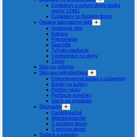
Exsikátory s úzkym dnom podľa
normy 12491
Exsikátory so širokým dnom
Ostatné laboratórne sklo
Hodinové sklo
Kahany
Pyknometre
Špachtle
Tyčinky miešacie
Vzorkovnice na plyny
Zvony
Sklo na váženie
Sklo pre mikrobiológiu
Erlenmeyerove banky s uzáverom
Banky na kultúry
Petriho misky
Počítacie komôrky
Valce na preparáty
Skúmavky
Centrifugačné
Mikrobiologické
S guľatým dnom
S rovným dnom
Trubice a kapiláry