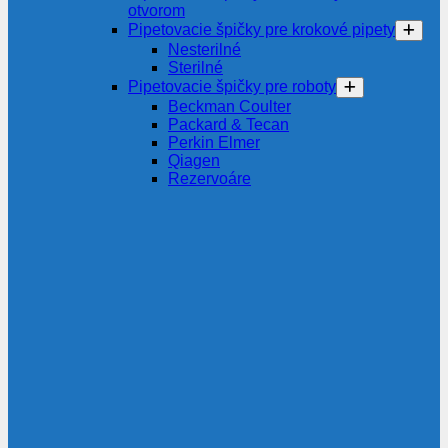
otvorom
Pipetovacie špičky pre krokové pipety
Nesterilné
Sterilné
Pipetovacie špičky pre roboty
Beckman Coulter
Packard & Tecan
Perkin Elmer
Qiagen
Rezervoáre