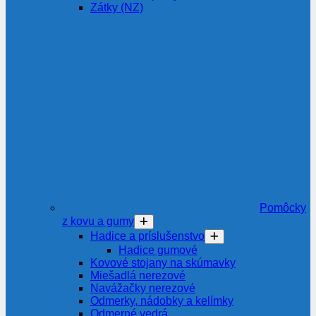
Zátky (NZ)
Pomôcky
z kovu a gumy
Hadice a príslušenstvo
Hadice gumové
Kovové stojany na skúmavky
Miešadlá nerezové
Navážačky nerezové
Odmerky, nádobky a kelímky
Odmerné vedrá