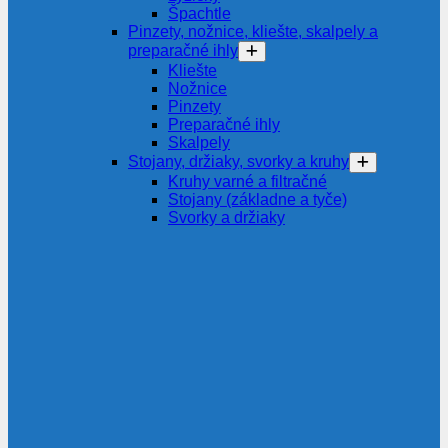
Špachtle
Pinzety, nožnice, kliešte, skalpely a
preparačné ihly
Kliešte
Nožnice
Pinzety
Preparačné ihly
Skalpely
Stojany, držiaky, svorky a kruhy
Kruhy varné a filtračné
Stojany (základne a tyče)
Svorky a držiaky