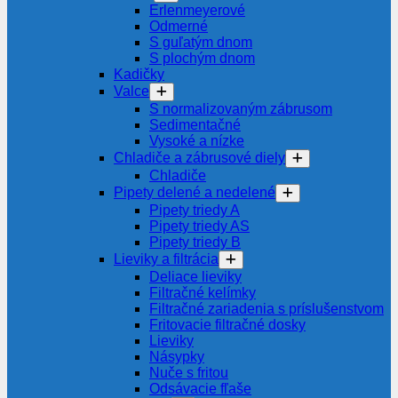
Erlenmeyerové
Odmerné
S guľatým dnom
S plochým dnom
Kadičky
Valce
S normalizovaným zábrusom
Sedimentačné
Vysoké a nízke
Chladiče a zábrusové diely
Chladiče
Pipety delené a nedelené
Pipety triedy A
Pipety triedy AS
Pipety triedy B
Lieviky a filtrácia
Deliace lieviky
Filtračné kelímky
Filtračné zariadenia s príslušenstvom
Fritovacie filtračné dosky
Lieviky
Násypky
Nuče s fritou
Odsávacie fľaše