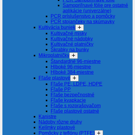
Samopriľnavé fólie pre ostatné
aplikácie (univerzálne)
PCR príslušenstvo a pomôcky
PCR stojančeky na skúmavky
Kultivácia buniek
Kultivačné misky
Kultivačné nádobky
Kultivačné platničky
Škrabky na bunky
Mikroplatničky
Štandardné 96-miestne
Hlboké 96-miestne
Hlboké 384-miestne
Fľaše plastové
Fľaše PE, LDPE, HDPE
Fľaše PP
Fľaše bezpečnostné
Fľaše kvapkacie
Fľaše s rozprašovačom
Fľaše plastové ostatné
Kanistre
Nádoby rôzne druhy
Kelímky plastové
Pomôcky z teflónu (PTFE)