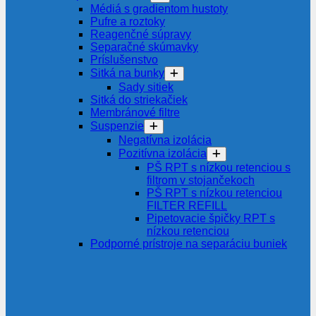
Médiá s gradientom hustoty
Pufre a roztoky
Reagenčné súpravy
Separačné skúmavky
Príslušenstvo
Sitká na bunky
Sady sitiek
Sitká do striekačiek
Membránové filtre
Suspenzie
Negatívna izolácia
Pozitívna izolácia
PŠ RPT s nízkou retenciou s
filtrom v stojančekoch
PŠ RPT s nízkou retenciou
FILTER REFILL
Pipetovacie špičky RPT s
nízkou retenciou
Podporné prístroje na separáciu buniek