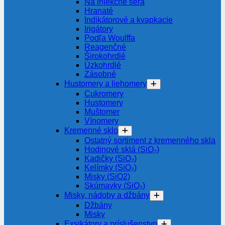
Na injekčné séra
Hranaté
Indikátorové a kvapkacie
Irigátory
Podľa Woulffa
Reagenčné
Širokohrdlé
Úzkohrdlé
Zásobné
Hustomery a liehomery
Cukromery
Hustomery
Muštomer
Vínomery
Kremenné sklo
Ostatný sortiment z kremenného skla
Hodinové sklá (SiO₂)
Kadičky (SiO₂)
Kelímky (SiO₂)
Misky (SiO2)
Skúmavky (SiO₂)
Misky, nádoby a džbány
Džbány
Misky
Exsikátory a príslušenstvo