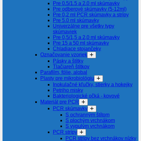
Pre 0.5/1.5 a 2.0 ml skúmavky
Pre odberové skúmavky (5-12ml)
Pre 0,2 ml PCR skúmavky a strípy
Pre 5.0 ml skúmavky
Univerzálne pre všetky typy
skúmaviek
Pre 0,5/1,5 a 2,0 ml skúmavky
Pre 15 a 50 ml skúmavky
Chladiace stojančeky
Označovanie vzoriek
Pásky a štítky
Tlačiareň štítkov
Parafilm, fólie, alobal
Plasty pre mikrobiológiu
Inokulačné kľučky, stierky a hokejky
Petriho misky
Bakteriologické očká - kovové
Materiál pre PCR
PCR skúmavky
S ochranným štítom
S plochým vrchnákom
S vypulým vrchnákom
PCR strípy
PCR strípy bez vrchnákov nízky