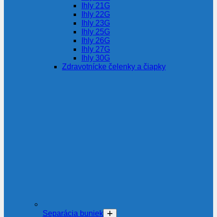
Ihly 21G
Ihly 22G
Ihly 23G
Ihly 25G
Ihly 26G
Ihly 27G
Ihly 30G
Zdravotnícke čelenky a čiapky
Separácia buniek