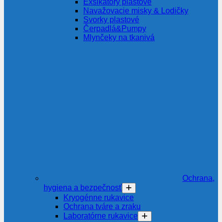
Exsikátory plastové
Navažovacie misky & Lodičky
Svorky plastové
Čerpadlá&Pumpy
Mlynčeky na tkanivá
Ochrana,
hygiena a bezpečnosť
Kryogénne rukavice
Ochrana tváre a zraku
Laboratórne rukavice