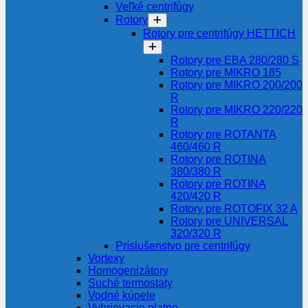
Veľké centrifúgy
Rotory
Rotory pre centrifúgy HETTICH
Rotory pre EBA 280/280 S
Rotory pre MIKRO 185
Rotory pre MIKRO 200/200
R
Rotory pre MIKRO 220/220
R
Rotory pre ROTANTA
460/460 R
Rotory pre ROTINA
380/380 R
Rotory pre ROTINA
420/420 R
Rotory pre ROTOFIX 32 A
Rotory pre UNIVERSAL
320/320 R
Príslušenstvo pre centrifúgy
Vortexy
Homogenizátory
Suché termostaty
Vodné kúpele
Vyhrievacie platne