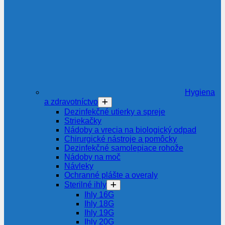
Hygiena
a zdravotníctvo
Dezinfekčné utierky a spreje
Striekačky
Nádoby a vrecia na biologický odpad
Chirurgické nástroje a pomôcky
Dezinfekčné samolepiace rohože
Nádoby na moč
Návleky
Ochranné plášte a overaly
Sterilné ihly
Ihly 16G
Ihly 18G
Ihly 19G
Ihly 20G