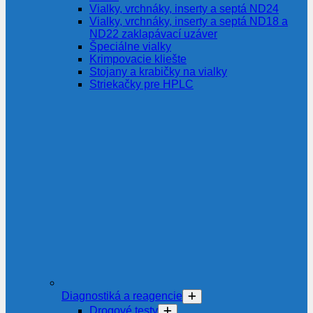
Vialky, vrchnáky, inserty a septá ND24
Vialky, vrchnáky, inserty a septá ND18 a
ND22 zaklapávací uzáver
Špeciálne vialky
Krimpovacie kliešte
Stojany a krabičky na vialky
Striekačky pre HPLC
Diagnostiká a reagencie
Drogové testy