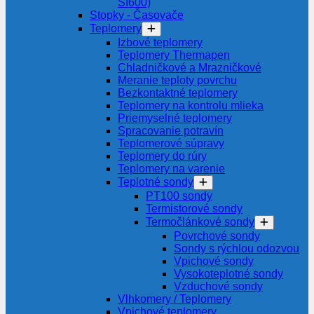
SI600)
Stopky - Časovače
Teplomery
Izbové teplomery
Teplomery Thermapen
Chladničkové a Mrazničkové
Meranie teploty povrchu
Bezkontaktné teplomery
Teplomery na kontrolu mlieka
Priemyselné teplomery
Spracovanie potravín
Teplomerové súpravy
Teplomery do rúry
Teplomery na varenie
Teplotné sondy
PT100 sondy
Termistorové sondy
Termočlánkové sondy
Povrchové sondy
Sondy s rýchlou odozvou
Vpichové sondy
Vysokoteplotné sondy
Vzduchové sondy
Vlhkomery / Teplomery
Vpichové teplomery