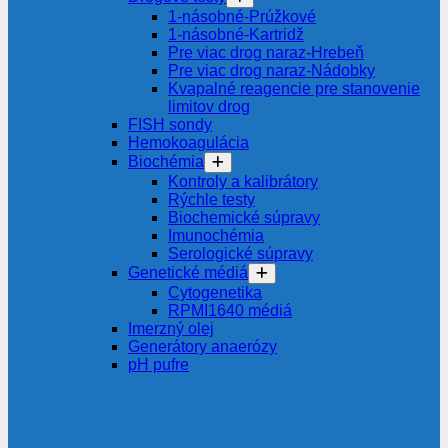
1-násobné-Prúžkové
1-násobné-Kartridž
Pre viac drog naraz-Hrebeň
Pre viac drog naraz-Nádobky
Kvapalné reagencie pre stanovenie
limitov drog
FISH sondy
Hemokoagulácia
Biochémia
Kontroly a kalibrátory
Rýchle testy
Biochemické súpravy
Imunochémia
Serologické súpravy
Genetické médiá
Cytogenetika
RPMI1640 médiá
Imerzný olej
Generátory anaerózy
pH pufre