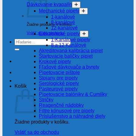
Dávkovanie kvapalín
Mechanické pipety
1-kanálové
8-kanálové
Žiadne produkty v košíku.
12-kanálové
Vrátiť sa do obchodu
Elektronické pipety
1-Kanálové pipety
Hľadať:
8 a 12 Kanálové
Akreditovaná kalibrácia pipiet
Štartovacie balíčky pipiet
Krokové pipety
Fľašové dávkovače a byrety
Pipetovacie pištole
Stojany pre pipety
Serologické pipety
Košík
Pasteurové pipety
Pipetovacie balóniky & Cumlíky
Stričky
Reagenčné nádobky
Filtre kónusové pre pipety
Príslušenstvo a náhradné diely
Žiadne produkty v košíku.
Vrátiť sa do obchodu