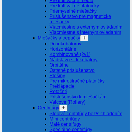
Pre kultivačné média
Pre kultivačné platničky
Priemyselné miešačky
Príslušenstvo pre magnetické
miešačky
Viacmiestne s externým ovládaním
Viacmiestne s interným ovládaním
Miešačky a trepačky
Do inkubátorov
Horizontálne
Kombinované (2v1)
Nádstavce - Inkubátory
Orbitálne
Ostatné príslušenstvo
Plošiny
Pre mikrotitračné platničky
Preklápacie
Rotačné
Príslušenstvo k miešačkám
Valcové (Rollery)
Centrifúgy
Stolové centrifúgy bez/s chladením
Mini centrifúgy
Malé centrifúgy
Špeciálne centrifúgy