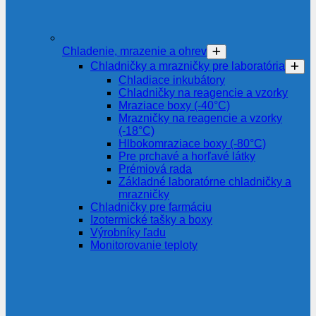
Chladenie, mrazenie a ohrev
Chladničky a mrazničky pre laboratória
Chladiace inkubátory
Chladničky na reagencie a vzorky
Mraziace boxy (-40°C)
Mrazničky na reagencie a vzorky
(-18°C)
Hlbokomraziace boxy (-80°C)
Pre prchavé a horľavé látky
Prémiová rada
Základné laboratórne chladničky a
mrazničky
Chladničky pre farmáciu
Izotermické tašky a boxy
Výrobníky ľadu
Monitorovanie teploty