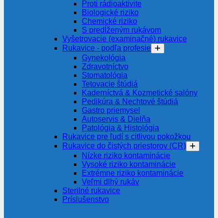
Proti rádioaktivite
Biologické riziko
Chemické riziko
S predĺženým rukávom
Vyšetrovacie (examinačné) rukavice
Rukavice - podľa profesie
Gynekológia
Zdravotníctvo
Stomatológia
Tetovacie štúdiá
Kaderníctvá & Kozmetické salóny
Pedikúra & Nechtové štúdiá
Gastro priemysel
Autoservis & Dielňa
Patológia & Histológia
Rukavice pre ľudí s citlivou pokožkou
Rukavice do čistých priestorov (CR)
Nízke riziko kontaminácie
Vysoké riziko kontaminácie
Extrémne riziko kontaminácie
Veľmi dlhý rukáv
Sterilné rukavice
Príslušenstvo