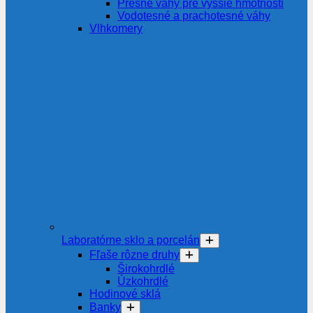
Presné váhy pre vyššie hmotnosti
Vodotesné a prachotesné váhy
Vlhkomery
Laboratórne sklo a porcelán
Fľaše rôzne druhy
Širokohrdlé
Úzkohrdlé
Hodinové sklá
Banky