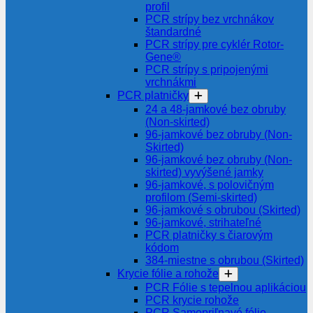
profil
PCR strípy bez vrchnákov
štandardné
PCR strípy pre cyklér Rotor-
Gene®
PCR strípy s pripojenými
vrchnákmi
PCR platničky
24 a 48-jamkové bez obruby
(Non-skirted)
96-jamkové bez obruby (Non-
Skirted)
96-jamkové bez obruby (Non-
skirted) vyvýšené jamky
96-jamkové, s polovičným
profilom (Semi-skirted)
96-jamkové s obrubou (Skirted)
96-jamkové, strihateľné
PCR platničky s čiarovým
kódom
384-miestne s obrubou (Skirted)
Krycie fólie a rohože
PCR Fólie s tepelnou aplikáciou
PCR krycie rohože
PCR Samopriľnavé fólie