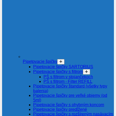
Pipetovacie špičky
Pipetovacie špičky SARTORIUS
Pipetovacie špičky s filtrom
PŠ s filtrom v stojančekoch
PŠ s filtrom - Filter REFILL
Pipetovacie špičky štandard (všetky typy
balenia)
Pipetovacie špičky pre veľké objemy (od
5ml)
Pipetovacie špičky s ohybným koncom
Pipetovacie špičky predĺžené
Pipetovacie špičky s rozšíreným nasávacím