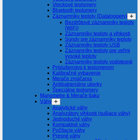
Vreckové teplomery
Bluetooth teplomery
Záznamníky teploty (Dataloggery)
Bezdrôtové záznamníky teploty
(WiFi)
Záznamníky teploty a vlhkosti
Sondy pre záznamníky teploty
Záznamníky teploty USB
Záznamníky teploty pre veľmi
vysoké teploty
Záznamníky teploty vodotesné
Príslušenstvo k teplomerom
Kalibračné vybavenie
Merače zmáčania
Antibakteriálne utierky
Špeciálne teplomery
Manometre & Merače tlaku
Váhy
Analytické váhy
Analyzátory vlhkosti (sušiace váhy)
Jednoduché váhy
Kompaktné váhy
Počítacie váhy
Presné váhy