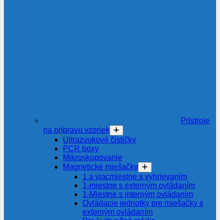
Prístroje
na prípravu vzoriek
Ultrazvukové čističky
PCR boxy
Mikroskopovanie
Magnetické miešačky
1 a viacmiestne s vyhrievaním
1-miestne s externým ovládaním
1-Miestne s interným ovládaním
Ovládacie jednotky pre miešačky s
externým ovládaním