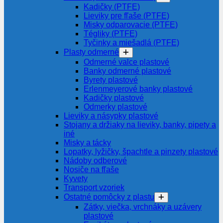
Kadičky (PTFE)
Lieviky pre fľaše (PTFE)
Misky odparovacie (PTFE)
Tégliky (PTFE)
Tyčinky a miešadlá (PTFE)
Plasty odmerné
Odmerné valce plastové
Banky odmerné plastové
Byrety plastové
Erlenmeyerové banky plastové
Kadičky plastové
Odmerky plastové
Lieviky a násypky plastové
Stojany a držiaky na lieviky, banky, pipety a
iné
Misky a tácky
Lopatky, lyžičky, špachtle a pinzety plastové
Nádoby odberové
Nosiče na fľaše
Kyvety
Transport vzoriek
Ostatné pomôcky z plastu
Zátky, viečka, vrchnáky a uzávery
plastové