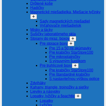
Drôtené koše
Hadičky
Magnetické miešadielka, Miešacie tyčinky
Sady magnetických miešadiel
Vyťahovače miešadielok
Misky a tácky
Sušičky laboratórneho skla
Stojany do mraz. boxov
Pre stojace boxy
Pre 15 a 50 ml skúmavky
Pre krabičky StarStore100
Pre mikroplatničky
S výsuvným šuplíkom
Pre truhlicové boxy
Pre krabičky StarStore100
Pre štandardné krabičky
S nastaviteľnou výškou police
Zdviháky
Kahany, triangle, trojnožky a sieťky
Lieviky a násypky
Lopatky, lyžičky a špachtle
Lopatky
Lyžičky