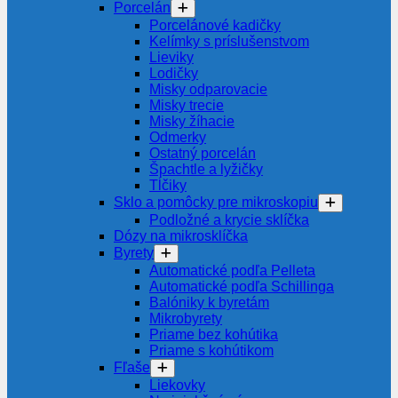
Porcelán
Porcelánové kadičky
Kelímky s príslušenstvom
Lieviky
Lodičky
Misky odparovacie
Misky trecie
Misky žíhacie
Odmerky
Ostatný porcelán
Špachtle a lyžičky
Tĺčiky
Sklo a pomôcky pre mikroskopiu
Podložné a krycie sklíčka
Dózy na mikrosklíčka
Byrety
Automatické podľa Pelleta
Automatické podľa Schillinga
Balóniky k byretám
Mikrobyrety
Priame bez kohútika
Priame s kohútikom
Fľaše
Liekovky