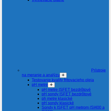
Prístroje
na meranie a analýzu
Testovanie kvality fritovacieho oleja
pH metre
pH metre ISFET bezdrôtové
pH sondy ISFET bezdrôtové
ph metre klasické
pH sondy klasické
Sondy k ISFET pH metrom (SI400 a