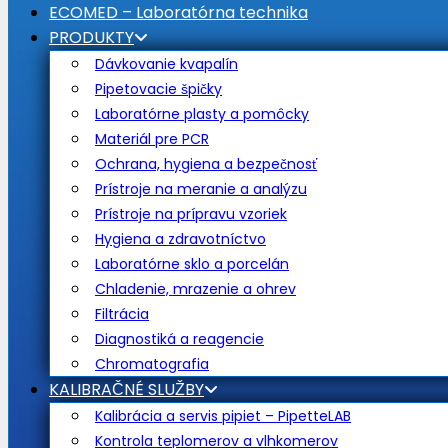
ECOMED – Laboratórna technika
PRODUKTY
Dávkovanie kvapalín
Pipetovacie špičky
Laboratórne plasty a pomôcky
Materiál pre PCR
Ochrana, hygiena a bezpečnosť
Prístroje na meranie a analýzu
Prístroje na prípravu vzoriek
Hygiena a zdravotníctvo
Laboratórne sklo a porcelán
Chladenie, mrazenie a ohrev
Filtrácia
Diagnostiká a reagencie
Chromatografia
KALIBRAČNÉ SLUŽBY
Kalibrácia a servis pipiet – PipetteLAB
Kontrola teplomerov a vlhkomerov