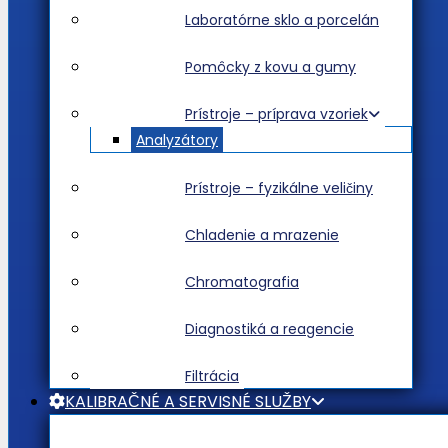
Laboratórne sklo a porcelán
Pomôcky z kovu a gumy
Prístroje – príprava vzoriek
Analyzátory
Prístroje – fyzikálne veličiny
Chladenie a mrazenie
Chromatografia
Diagnostiká a reagencie
Filtrácia
KALIBRAČNÉ A SERVISNÉ SLUŽBY