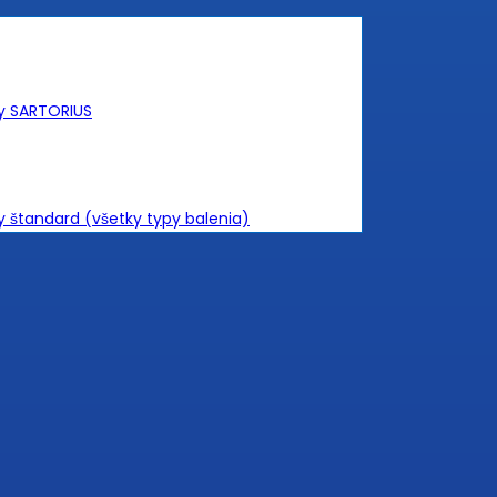
ky SARTORIUS
y štandard (všetky typy balenia)