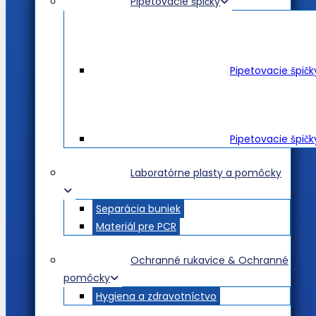
Pipetovacie špičky
Pipetovacie špič
Pipetovacie špičk
Laboratórne plasty a pomôcky
Separácia buniek
Materiál pre PCR
Ochranné rukavice & Ochranné
pomôcky
Hygiena a zdravotníctvo