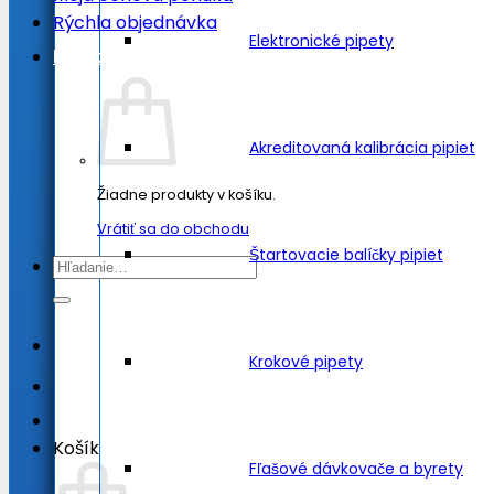
Rýchla objednávka
Elektronické pipety
Košík /
0.00
€
Akreditovaná kalibrácia pipiet
Žiadne produkty v košíku.
Vrátiť sa do obchodu
Štartovacie balíčky pipiet
Hľadať:
Krokové pipety
Košík
Fľašové dávkovače a byrety