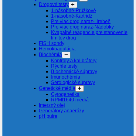
Drogové testy
1-násobné-Prúžkové
1-násobné-Kartridž
Pre viac drog naraz-Hrebeň
Pre viac drog naraz-Nádobky
Kvapalné reagencie pre stanovenie
limitov drog
FISH sondy
Hemokoagulácia
Biochémia
Kontroly a kalibrátory
Rýchle testy
Biochemické súpravy
Imunochémia
Serologické súpravy
Genetické médiá
Cytogenetika
RPMI1640 médiá
Imerzný olej
Generátory anaerózy
pH pufre