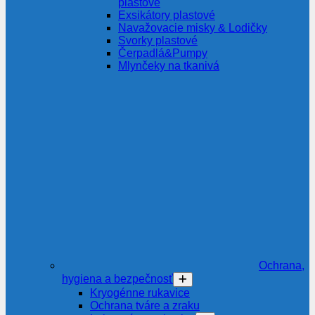
plastové
Exsikátory plastové
Navažovacie misky & Lodičky
Svorky plastové
Čerpadlá&Pumpy
Mlynčeky na tkanivá
Ochrana,
hygiena a bezpečnosť
Kryogénne rukavice
Ochrana tváre a zraku