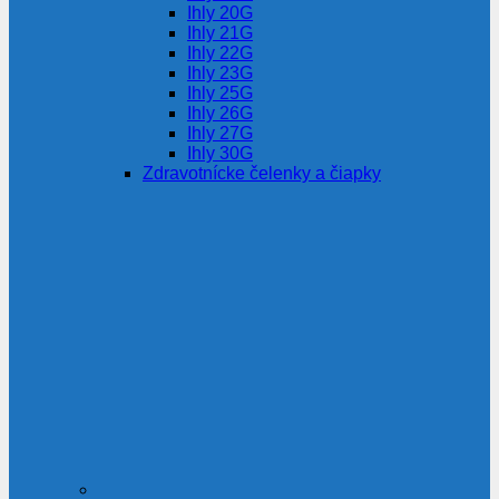
Ihly 20G
Ihly 21G
Ihly 22G
Ihly 23G
Ihly 25G
Ihly 26G
Ihly 27G
Ihly 30G
Zdravotnícke čelenky a čiapky