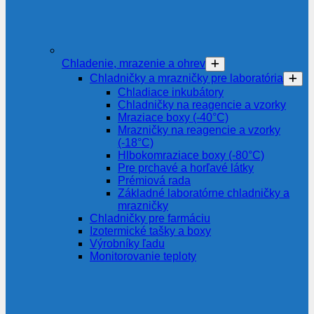
Chladenie, mrazenie a ohrev
Chladničky a mrazničky pre laboratória
Chladiace inkubátory
Chladničky na reagencie a vzorky
Mraziace boxy (-40°C)
Mrazničky na reagencie a vzorky
(-18°C)
Hlbokomraziace boxy (-80°C)
Pre prchavé a horľavé látky
Prémiová rada
Základné laboratórne chladničky a
mrazničky
Chladničky pre farmáciu
Izotermické tašky a boxy
Výrobníky ľadu
Monitorovanie teploty