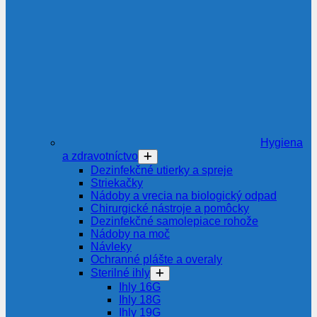
Hygiena
a zdravotníctvo
Dezinfekčné utierky a spreje
Striekačky
Nádoby a vrecia na biologický odpad
Chirurgické nástroje a pomôcky
Dezinfekčné samolepiace rohože
Nádoby na moč
Návleky
Ochranné plášte a overaly
Sterilné ihly
Ihly 16G
Ihly 18G
Ihly 19G