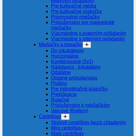
externým ovládaním
Pre kultivačné média
Pre kultivačné platničky
Priemyselné miešačky
Príslušenstvo pre magnetické
miešačky
Viacmiestne s externým ovládaním
Viacmiestne s interným ovládaním
Miešačky a trepačky
Do inkubátorov
Horizontálne
Kombinované (2v1)
Nádstavce - Inkubátory
Orbitálne
Ostatné príslušenstvo
Plošiny
Pre mikrotitračné platničky
Preklápacie
Rotačné
Príslušenstvo k miešačkám
Valcové (Rollery)
Centrifúgy
Stolové centrifúgy bez/s chladením
Mini centrifúgy
Malé centrifúgy