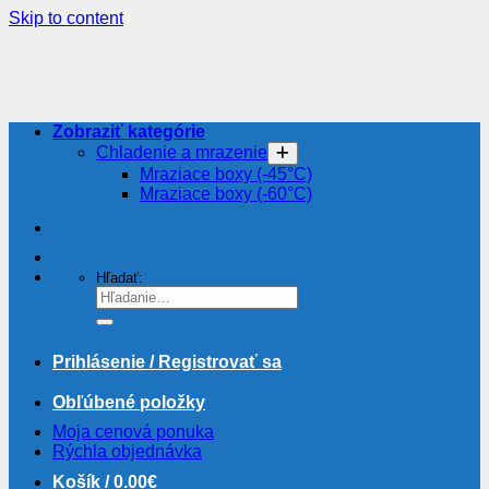
Skip to content
Zobraziť kategórie
Chladenie a mrazenie
Mraziace boxy (-45°C)
Mraziace boxy (-60°C)
Hľadať:
Prihlásenie / Registrovať sa
Obľúbené položky
Moja cenová ponuka
Rýchla objednávka
Košík /
0.00
€