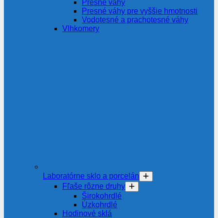
Presné váhy
Presné váhy pre vyššie hmotnosti
Vodotesné a prachotesné váhy
Vlhkomery
Laboratórne sklo a porcelán
Fľaše rôzne druhy
Širokohrdlé
Úzkohrdlé
Hodinové sklá