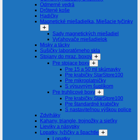
Odmerné vedrá
Drôtené koše
Hadičky
Magnetické miešadielka, Miešacie tyčinky
Sady magnetických miešadiel
Vyťahovače miešadielok
Misky a tácky
Sušičky laboratórneho skla
Stojany do mraz. boxov
Pre stojace boxy
Pre 15 a 50 ml skúmavky
Pre krabičky StarStore100
Pre mikroplatničky
S výsuvným šuplíkom
Pre truhlicové boxy
Pre krabičky StarStore100
Pre štandardné krabičky
S nastaviteľnou výškou police
Zdviháky
Kahany, triangle, trojnožky a sieťky
Lieviky a násypky
Lopatky, lyžičky a špachtle
Lopatky