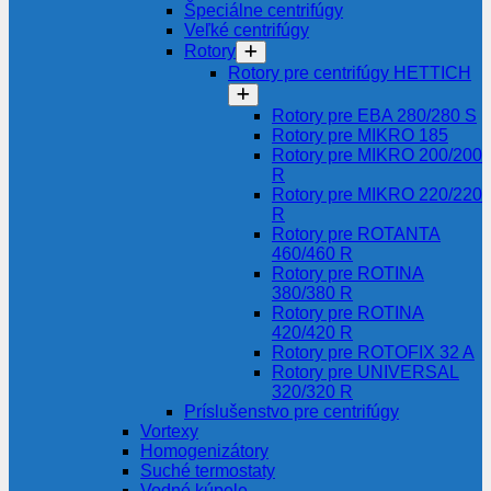
Špeciálne centrifúgy
Veľké centrifúgy
Rotory
Rotory pre centrifúgy HETTICH
Rotory pre EBA 280/280 S
Rotory pre MIKRO 185
Rotory pre MIKRO 200/200
R
Rotory pre MIKRO 220/220
R
Rotory pre ROTANTA
460/460 R
Rotory pre ROTINA
380/380 R
Rotory pre ROTINA
420/420 R
Rotory pre ROTOFIX 32 A
Rotory pre UNIVERSAL
320/320 R
Príslušenstvo pre centrifúgy
Vortexy
Homogenizátory
Suché termostaty
Vodné kúpele