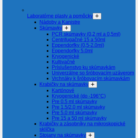
Laboratórne plasty a pomôcky
Nádoby a Kanistre
Skúmavky
PCR skúmavky (0,2 ml a 0,5ml)
Centrifugačné 15 a 50ml
Eppendorfky (0,5-2.0ml)
Eppendorfky 5.0ml
Kryogenické
Kultivačné
Príslušenstvo ku skúmavkám
Univerzálne so šróbovacím uzáverom
Vrchnáky k šróbovacím skúmavkám
Krabičky na skúmavky
Kartónové
Kryogenické (do -196°C)
Pre 0.5 ml skúmavky
Pre 1.5/2.0 ml skúmavky
Pre 5.0 ml skúmavky
Pre 15 a 50 ml skúmavky
Krabičky a zásobníky na mikroskopické
sklíčka
Stojany na skúmavky