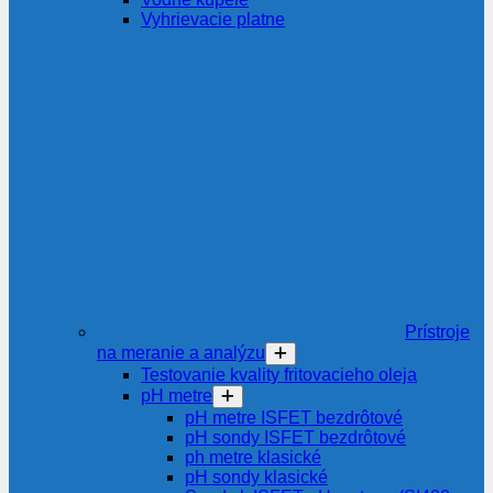
Vyhrievacie platne
Prístroje
na meranie a analýzu
Testovanie kvality fritovacieho oleja
pH metre
pH metre ISFET bezdrôtové
pH sondy ISFET bezdrôtové
ph metre klasické
pH sondy klasické