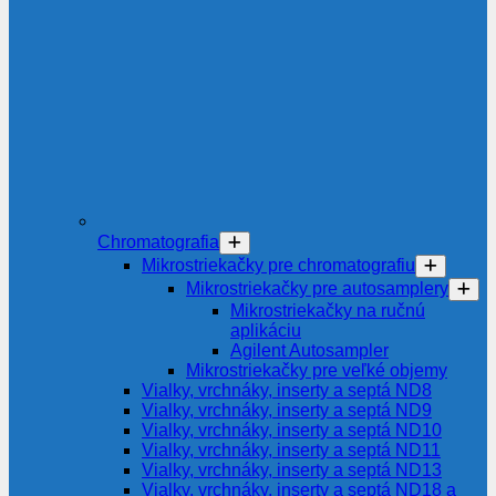
Chromatografia
Mikrostriekačky pre chromatografiu
Mikrostriekačky pre autosamplery
Mikrostriekačky na ručnú
aplikáciu
Agilent Autosampler
Mikrostriekačky pre veľké objemy
Vialky, vrchnáky, inserty a septá ND8
Vialky, vrchnáky, inserty a septá ND9
Vialky, vrchnáky, inserty a septá ND10
Vialky, vrchnáky, inserty a septá ND11
Vialky, vrchnáky, inserty a septá ND13
Vialky, vrchnáky, inserty a septá ND18 a