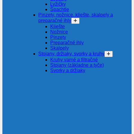
Lyžičky
Špachtle
Pinzety, nožnice, kliešte, skalpely a
preparačné ihly
Kliešte
Nožnice
Pinzety
Preparačné ihly
Skalpely
Stojany, držiaky, svorky a kruhy
Kruhy varné a filtračné
Stojany (základne a tyče)
Svorky a držiaky