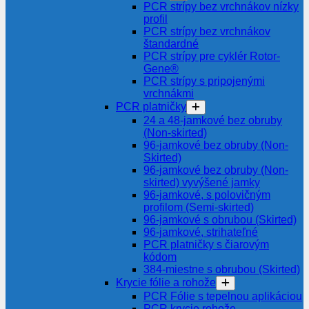
PCR strípy bez vrchnákov nízky
profil
PCR strípy bez vrchnákov
štandardné
PCR strípy pre cyklér Rotor-
Gene®
PCR strípy s pripojenými
vrchnákmi
PCR platničky
24 a 48-jamkové bez obruby
(Non-skirted)
96-jamkové bez obruby (Non-
Skirted)
96-jamkové bez obruby (Non-
skirted) vyvýšené jamky
96-jamkové, s polovičným
profilom (Semi-skirted)
96-jamkové s obrubou (Skirted)
96-jamkové, strihateľné
PCR platničky s čiarovým
kódom
384-miestne s obrubou (Skirted)
Krycie fólie a rohože
PCR Fólie s tepelnou aplikáciou
PCR krycie rohože