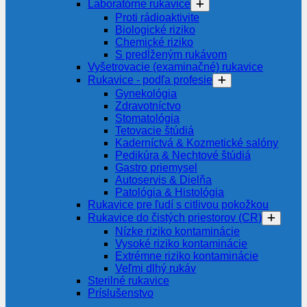
Laboratórne rukavice
Proti rádioaktivite
Biologické riziko
Chemické riziko
S predĺženým rukávom
Vyšetrovacie (examinačné) rukavice
Rukavice - podľa profesie
Gynekológia
Zdravotníctvo
Stomatológia
Tetovacie štúdiá
Kaderníctvá & Kozmetické salóny
Pedikúra & Nechtové štúdiá
Gastro priemysel
Autoservis & Dielňa
Patológia & Histológia
Rukavice pre ľudí s citlivou pokožkou
Rukavice do čistých priestorov (CR)
Nízke riziko kontaminácie
Vysoké riziko kontaminácie
Extrémne riziko kontaminácie
Veľmi dlhý rukáv
Sterilné rukavice
Príslušenstvo