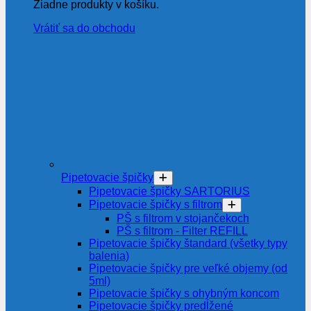
Žiadne produkty v košíku.
Vrátiť sa do obchodu
Pipetovacie špičky
Pipetovacie špičky SARTORIUS
Pipetovacie špičky s filtrom
PŠ s filtrom v stojančekoch
PŠ s filtrom - Filter REFILL
Pipetovacie špičky štandard (všetky typy
balenia)
Pipetovacie špičky pre veľké objemy (od
5ml)
Pipetovacie špičky s ohybným koncom
Pipetovacie špičky predĺžené