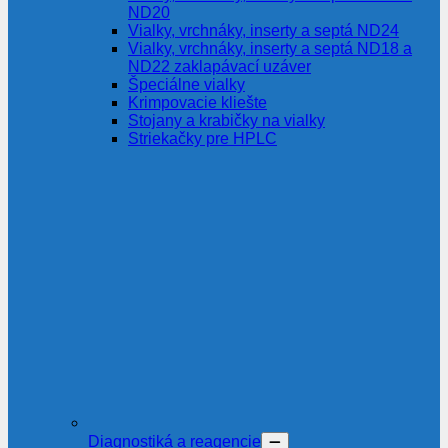
ND20
Vialky, vrchnáky, inserty a septá ND24
Vialky, vrchnáky, inserty a septá ND18 a
ND22 zaklapávací uzáver
Špeciálne vialky
Krimpovacie kliešte
Stojany a krabičky na vialky
Striekačky pre HPLC
Diagnostiká a reagencie