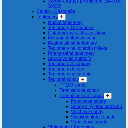
Sondy k ISFET pH metrom (SI400 a
SI600)
Stopky - Časovače
Teplomery
Izbové teplomery
Teplomery Thermapen
Chladničkové a Mrazničkové
Meranie teploty povrchu
Bezkontaktné teplomery
Teplomery na kontrolu mlieka
Priemyselné teplomery
Spracovanie potravín
Teplomerové súpravy
Teplomery do rúry
Teplomery na varenie
Teplotné sondy
PT100 sondy
Termistorové sondy
Termočlánkové sondy
Povrchové sondy
Sondy s rýchlou odozvou
Vpichové sondy
Vysokoteplotné sondy
Vzduchové sondy
Vlhkomery / Teplomery