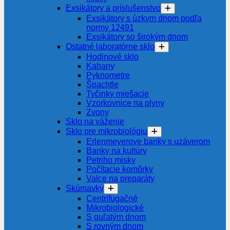
Exsikátory a príslušenstvo
Exsikátory s úzkym dnom podľa
normy 12491
Exsikátory so širokým dnom
Ostatné laboratórne sklo
Hodinové sklo
Kahany
Pyknometre
Špachtle
Tyčinky miešacie
Vzorkovnice na plyny
Zvony
Sklo na váženie
Sklo pre mikrobiológiu
Erlenmeyerove banky s uzáverom
Banky na kultúry
Petriho misky
Počítacie komôrky
Valce na preparáty
Skúmavky
Centrifugačné
Mikrobiologické
S guľatým dnom
S rovným dnom