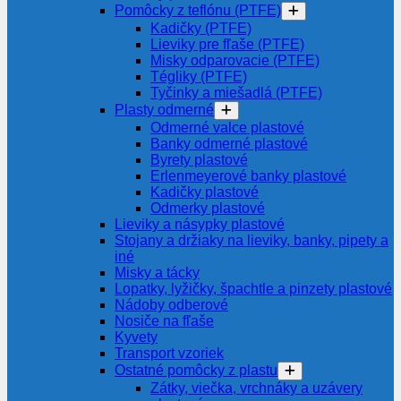
Pomôcky z teflónu (PTFE)
Kadičky (PTFE)
Lieviky pre fľaše (PTFE)
Misky odparovacie (PTFE)
Tégliky (PTFE)
Tyčinky a miešadlá (PTFE)
Plasty odmerné
Odmerné valce plastové
Banky odmerné plastové
Byrety plastové
Erlenmeyerové banky plastové
Kadičky plastové
Odmerky plastové
Lieviky a násypky plastové
Stojany a držiaky na lieviky, banky, pipety a
iné
Misky a tácky
Lopatky, lyžičky, špachtle a pinzety plastové
Nádoby odberové
Nosiče na fľaše
Kyvety
Transport vzoriek
Ostatné pomôcky z plastu
Zátky, viečka, vrchnáky a uzávery