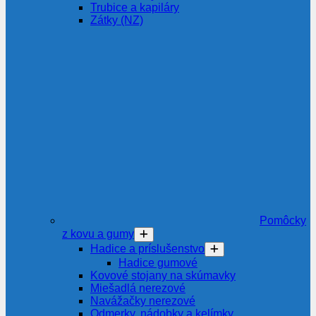
Trubice a kapiláry
Zátky (NZ)
Pomôcky
z kovu a gumy
Hadice a príslušenstvo
Hadice gumové
Kovové stojany na skúmavky
Miešadlá nerezové
Navážačky nerezové
Odmerky, nádobky a kelímky