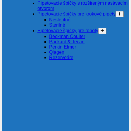
Pipetovacie špičky s rozšíreným nasávacím
otvorom
Pipetovacie špičky pre krokové pipety
Nesterilné
Sterilné
Pipetovacie špičky pre roboty
Beckman Coulter
Packard & Tecan
Perkin Elmer
Qiagen
Rezervoáre