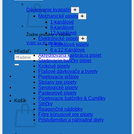
Dávkovanie kvapalín
Mechanické pipety
1-kanálové
8-kanálové
12-kanálové
Žiadne produkty v košíku.
Elektronické pipety
Vrátiť sa do obchodu
1-Kanálové pipety
8 a 12 Kanálové
Hľadať:
Akreditovaná kalibrácia pipiet
Štartovacie balíčky pipiet
Krokové pipety
Fľašové dávkovače a byrety
Pipetovacie pištole
Stojany pre pipety
Serologické pipety
Pasteurové pipety
Pipetovacie balóniky & Cumlíky
Košík
Stričky
Reagenčné nádobky
Filtre kónusové pre pipety
Príslušenstvo a náhradné diely