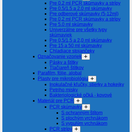
Pre 0.2 ml PCR skúmavky a strípy
Pre 0.5/1.5 a 2.0 ml skúmavky
Pre odberové skúmavky (5-12ml)
Pre 0,2 ml PCR skúmavky a strípy
Pre 5.0 ml skúmavky
Univerzálne pre všetky typy
skúmaviek
Pre 0,5/1,5 a 2,0 ml skúmavky
Pre 15 a 50 ml skúmavky
Chladiace stojančeky
Označovanie vzoriek
Pásky a štítky
Tlačiareň štítkov
Parafilm, fólie, alobal
Plasty pre mikrobiológiu
Inokulačné kľučky, stierky a hokejky
Petriho misky
Bakteriologické očká - kovové
Materiál pre PCR
PCR skúmavky
S ochranným štítom
S plochým vrchnákom
S vypulým vrchnákom
PCR strípy