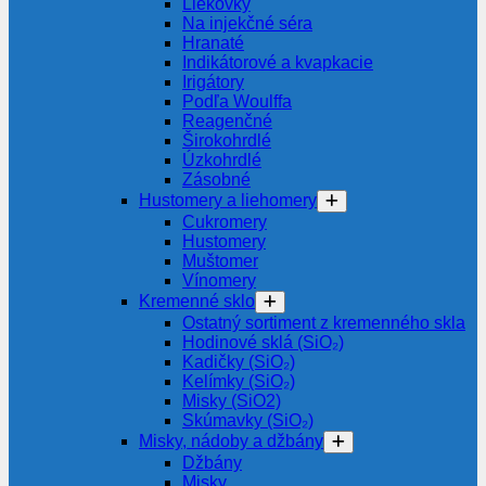
Liekovky
Na injekčné séra
Hranaté
Indikátorové a kvapkacie
Irigátory
Podľa Woulffa
Reagenčné
Širokohrdlé
Úzkohrdlé
Zásobné
Hustomery a liehomery
Cukromery
Hustomery
Muštomer
Vínomery
Kremenné sklo
Ostatný sortiment z kremenného skla
Hodinové sklá (SiO₂)
Kadičky (SiO₂)
Kelímky (SiO₂)
Misky (SiO2)
Skúmavky (SiO₂)
Misky, nádoby a džbány
Džbány
Misky