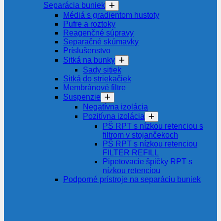
Separácia buniek
Médiá s gradientom hustoty
Pufre a roztoky
Reagenčné súpravy
Separačné skúmavky
Príslušenstvo
Sitká na bunky
Sady sitiek
Sitká do striekačiek
Membránové filtre
Suspenzie
Negatívna izolácia
Pozitívna izolácia
PŠ RPT s nízkou retenciou s
filtrom v stojančekoch
PŠ RPT s nízkou retenciou
FILTER REFILL
Pipetovacie špičky RPT s
nízkou retenciou
Podporné prístroje na separáciu buniek