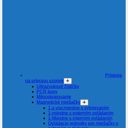
Prístroje
na prípravu vzoriek
Ultrazvukové čističky
PCR boxy
Mikroskopovanie
Magnetické miešačky
1 a viacmiestne s vyhrievaním
1-miestne s externým ovládaním
1-Miestne s interným ovládaním
Ovládacie jednotky pre miešačky s