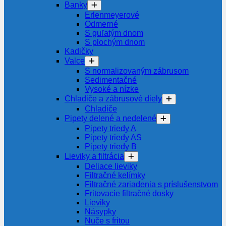
Banky
Erlenmeyerové
Odmerné
S guľatým dnom
S plochým dnom
Kadičky
Valce
S normalizovaným zábrusom
Sedimentačné
Vysoké a nízke
Chladiče a zábrusové diely
Chladiče
Pipety delené a nedelené
Pipety triedy A
Pipety triedy AS
Pipety triedy B
Lieviky a filtrácia
Deliace lieviky
Filtračné kelímky
Filtračné zariadenia s príslušenstvom
Fritovacie filtračné dosky
Lieviky
Násypky
Nuče s fritou