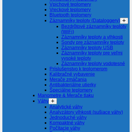
Vpichové teplomery
Vreckové teplomery
Bluetooth teplomery
Záznamníky teploty (Dataloggery)
Bezdrôtové záznamníky teploty
(WiFi)
Záznamníky teploty a vlhkosti
Sondy pre záznamníky teploty
Záznamníky teploty USB
Záznamníky teploty pre veľmi
vysoké teploty
Záznamníky teploty vodotesné
Príslušenstvo k teplomerom
Kalibračné vybavenie
Merače zmáčania
Antibakteriálne utierky
Špeciálne teplomery
Manometre & Merače tlaku
Váhy
Analytické váhy
Analyzátory vlhkosti (sušiace váhy)
Jednoduché váhy
Kompaktné váhy
Počítacie váhy