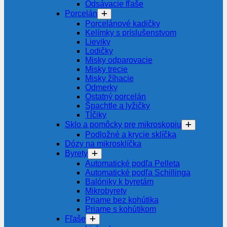
Odsávacie fľaše
Porcelán
Porcelánové kadičky
Kelímky s príslušenstvom
Lieviky
Lodičky
Misky odparovacie
Misky trecie
Misky žíhacie
Odmerky
Ostatný porcelán
Špachtle a lyžičky
Tĺčiky
Sklo a pomôcky pre mikroskopiu
Podložné a krycie sklíčka
Dózy na mikrosklíčka
Byrety
Automatické podľa Pelleta
Automatické podľa Schillinga
Balóniky k byretám
Mikrobyrety
Priame bez kohútika
Priame s kohútikom
Fľaše