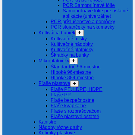
PCR Samopriľnavé fólie
Samopriľnavé fólie pre ostatné
aplikácie (univerzálne)
PCR príslušenstvo a pomôcky
PCR stojančeky na skúmavky
Kultivácia buniek
Kultivačné misky
Kultivačné nádobky
Kultivačné platničky
Škrabky na bunky
Mikroplatničky
Štandardné 96-miestne
Hlboké 96-miestne
Hlboké 384-miestne
Fľaše plastové
Fľaše PE, LDPE, HDPE
Fľaše PP
Fľaše bezpečnostné
Fľaše kvapkacie
Fľaše s rozprašovačom
Fľaše plastové ostatné
Kanistre
Nádoby rôzne druhy
Kelímky plastové