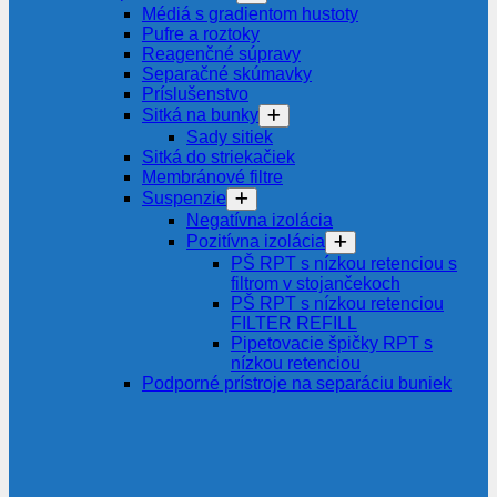
Médiá s gradientom hustoty
Pufre a roztoky
Reagenčné súpravy
Separačné skúmavky
Príslušenstvo
Sitká na bunky
Sady sitiek
Sitká do striekačiek
Membránové filtre
Suspenzie
Negatívna izolácia
Pozitívna izolácia
PŠ RPT s nízkou retenciou s
filtrom v stojančekoch
PŠ RPT s nízkou retenciou
FILTER REFILL
Pipetovacie špičky RPT s
nízkou retenciou
Podporné prístroje na separáciu buniek