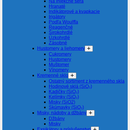
Na injekčné séra
Hranaté
Indikátorové a kvapkacie
Irigátory
Podľa Woulffa
Reagenčné
Širokohrdlé
Úzkohrdlé
Zásobné
Hustomery a liehomery
Cukromery
Hustomery
Muštomer
Vínomery
Kremenné sklo
Ostatný sortiment z kremenného skla
Hodinové sklá (SiO₂)
Kadičky (SiO₂)
Kelímky (SiO₂)
Misky (SiO2)
Skúmavky (SiO₂)
Misky, nádoby a džbány
Džbány
Misky
Exsikátory a príslušenstvo