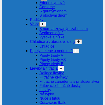
Erlenmeyerové
Odmerné
S guľatým dnom
S plochým dnom
Kadičky
Valce
S normalizovaným zábrusom
Sedimentačné
Vysoké a nízke
Chladiče a zábrusové diely
Chladiče
Pipety delené a nedelené
Pipety triedy A
Pipety triedy AS
Pipety triedy B
Lieviky a filtrácia
Deliace lieviky
Filtračné kelímky
Filtračné zariadenia s príslušenstvom
Fritovacie filtračné dosky
Lieviky
Násypky
Nuče s fritou
Odsávacie fľaše