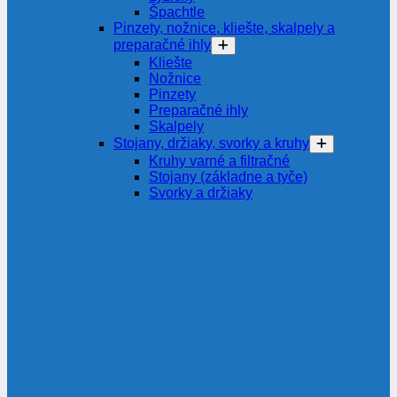
Špachtle
Pinzety, nožnice, kliešte, skalpely a
preparačné ihly
Kliešte
Nožnice
Pinzety
Preparačné ihly
Skalpely
Stojany, držiaky, svorky a kruhy
Kruhy varné a filtračné
Stojany (základne a tyče)
Svorky a držiaky