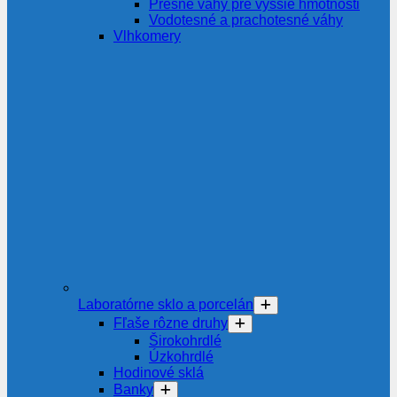
Presné váhy pre vyššie hmotnosti
Vodotesné a prachotesné váhy
Vlhkomery
Laboratórne sklo a porcelán
Fľaše rôzne druhy
Širokohrdlé
Úzkohrdlé
Hodinové sklá
Banky