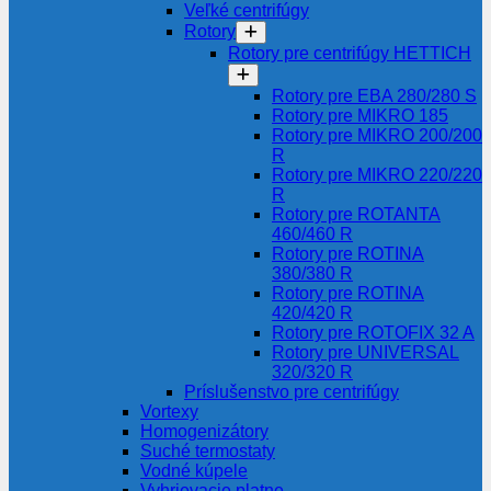
Veľké centrifúgy
Rotory
Rotory pre centrifúgy HETTICH
Rotory pre EBA 280/280 S
Rotory pre MIKRO 185
Rotory pre MIKRO 200/200
R
Rotory pre MIKRO 220/220
R
Rotory pre ROTANTA
460/460 R
Rotory pre ROTINA
380/380 R
Rotory pre ROTINA
420/420 R
Rotory pre ROTOFIX 32 A
Rotory pre UNIVERSAL
320/320 R
Príslušenstvo pre centrifúgy
Vortexy
Homogenizátory
Suché termostaty
Vodné kúpele
Vyhrievacie platne