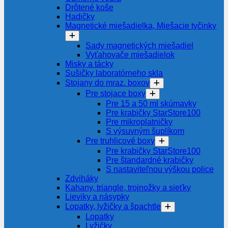
Drôtené koše
Hadičky
Magnetické miešadielka, Miešacie tyčinky
Sady magnetických miešadiel
Vyťahovače miešadielok
Misky a tácky
Sušičky laboratórneho skla
Stojany do mraz. boxov
Pre stojace boxy
Pre 15 a 50 ml skúmavky
Pre krabičky StarStore100
Pre mikroplatničky
S výsuvným šuplíkom
Pre truhlicové boxy
Pre krabičky StarStore100
Pre štandardné krabičky
S nastaviteľnou výškou police
Zdviháky
Kahany, triangle, trojnožky a sieťky
Lieviky a násypky
Lopatky, lyžičky a špachtle
Lopatky
Lyžičky