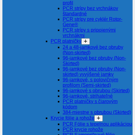
profil
PCR strípy bez vrchnákov
štandardné
PCR strípy pre cyklér Rotor-
Gene®
PCR strípy s pripojenými
vrchnákmi
PCR platničky
24 a 48-jamkové bez obruby
(Non-skirted)
96-jamkové bez obruby (Non-
Skirted)
96-jamkové bez obruby (Non-
skirted) vyvýšené jamky
96-jamkové, s polovičným
profilom (Semi-skirted)
96-jamkové s obrubou (Skirted)
96-jamkové, strihateľné
PCR platničky s čiarovým
kódom
384-miestne s obrubou (Skirted)
Krycie fólie a rohože
PCR Fólie s tepelnou aplikáciou
PCR krycie rohože
PCR Samopriľnavé fólie