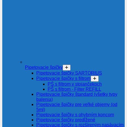
Pipetovacie špičky
Pipetovacie špičky SARTORIUS
Pipetovacie špičky s filtrom
PŠ s filtrom v stojančekoch
PŠ s filtrom - Filter REFILL
Pipetovacie špičky štandard (všetky typy
balenia)
Pipetovacie špičky pre veľké objemy (od
5ml)
Pipetovacie špičky s ohybným koncom
Pipetovacie špičky predĺžené
Pipetovacie špičky s rozšíreným nasávacím