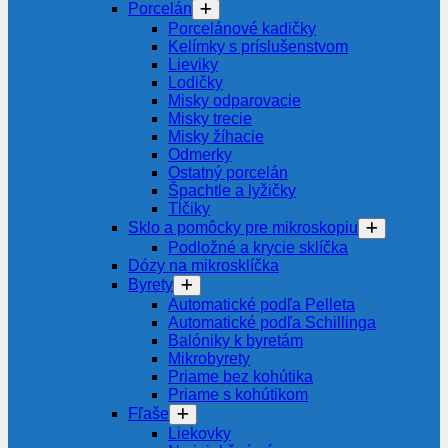
Porcelán
Porcelánové kadičky
Kelímky s príslušenstvom
Lieviky
Lodičky
Misky odparovacie
Misky trecie
Misky žíhacie
Odmerky
Ostatný porcelán
Špachtle a lyžičky
Tĺčiky
Sklo a pomôcky pre mikroskopiu
Podložné a krycie sklíčka
Dózy na mikrosklíčka
Byrety
Automatické podľa Pelleta
Automatické podľa Schillinga
Balóniky k byretám
Mikrobyrety
Priame bez kohútika
Priame s kohútikom
Fľaše
Liekovky