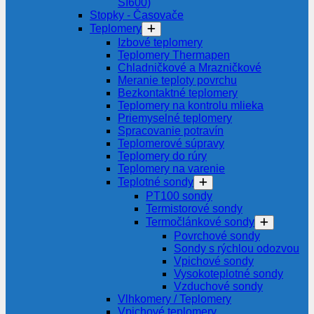
SI600)
Stopky - Časovače
Teplomery
Izbové teplomery
Teplomery Thermapen
Chladničkové a Mrazničkové
Meranie teploty povrchu
Bezkontaktné teplomery
Teplomery na kontrolu mlieka
Priemyselné teplomery
Spracovanie potravín
Teplomerové súpravy
Teplomery do rúry
Teplomery na varenie
Teplotné sondy
PT100 sondy
Termistorové sondy
Termočlánkové sondy
Povrchové sondy
Sondy s rýchlou odozvou
Vpichové sondy
Vysokoteplotné sondy
Vzduchové sondy
Vlhkomery / Teplomery
Vpichové teplomery