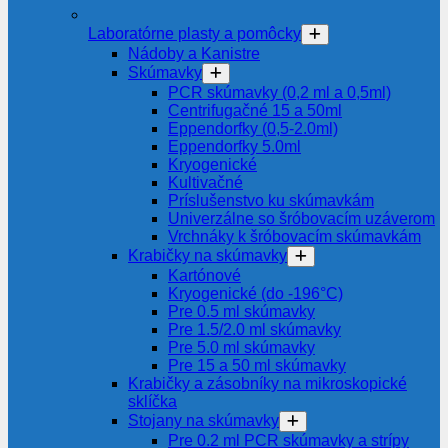
Laboratórne plasty a pomôcky
Nádoby a Kanistre
Skúmavky
PCR skúmavky (0,2 ml a 0,5ml)
Centrifugačné 15 a 50ml
Eppendorfky (0,5-2.0ml)
Eppendorfky 5.0ml
Kryogenické
Kultivačné
Príslušenstvo ku skúmavkám
Univerzálne so šróbovacím uzáverom
Vrchnáky k šróbovacím skúmavkám
Krabičky na skúmavky
Kartónové
Kryogenické (do -196°C)
Pre 0.5 ml skúmavky
Pre 1.5/2.0 ml skúmavky
Pre 5.0 ml skúmavky
Pre 15 a 50 ml skúmavky
Krabičky a zásobníky na mikroskopické
sklíčka
Stojany na skúmavky
Pre 0.2 ml PCR skúmavky a strípy