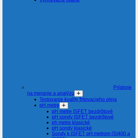
Prístroje
na meranie a analýzu
Testovanie kvality fritovacieho oleja
pH metre
pH metre ISFET bezdrôtové
pH sondy ISFET bezdrôtové
ph metre klasické
pH sondy klasické
Sondy k ISFET pH metrom (SI400 a