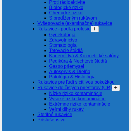
Proti rádioaktivite
Biologické riziko
Chemické riziko
S predĺženým rukávom
Vyšetrovacie (examinačné) rukavice
Rukavice - podľa profesie
Gynekológia
Zdravotníctvo
Stomatológia
Tetovacie štúdiá
Kaderníctvá & Kozmetické salóny
Pedikúra & Nechtové štúdiá
Gastro priemysel
Autoservis & Dielňa
Patológia & Histológia
Rukavice pre ľudí s citlivou pokožkou
Rukavice do čistých priestorov (CR)
Nízke riziko kontaminácie
Vysoké riziko kontaminácie
Extrémne riziko kontaminácie
Veľmi dlhý rukáv
Sterilné rukavice
Príslušenstvo