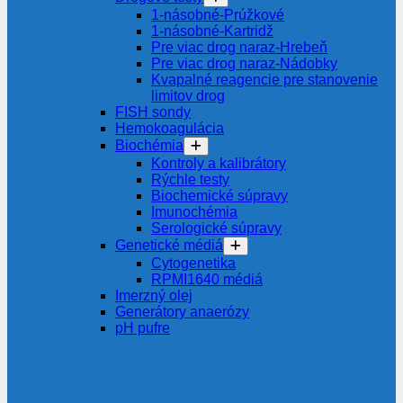
1-násobné-Prúžkové
1-násobné-Kartridž
Pre viac drog naraz-Hrebeň
Pre viac drog naraz-Nádobky
Kvapalné reagencie pre stanovenie
limitov drog
FISH sondy
Hemokoagulácia
Biochémia
Kontroly a kalibrátory
Rýchle testy
Biochemické súpravy
Imunochémia
Serologické súpravy
Genetické médiá
Cytogenetika
RPMI1640 médiá
Imerzný olej
Generátory anaerózy
pH pufre