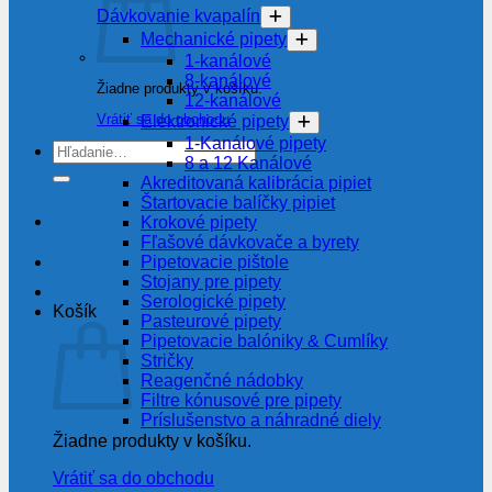
Dávkovanie kvapalín
Mechanické pipety
1-kanálové
8-kanálové
Žiadne produkty v košíku.
12-kanálové
Vrátiť sa do obchodu
Elektronické pipety
1-Kanálové pipety
Hľadať:
8 a 12 Kanálové
Akreditovaná kalibrácia pipiet
Štartovacie balíčky pipiet
Krokové pipety
Fľašové dávkovače a byrety
Pipetovacie pištole
Stojany pre pipety
Serologické pipety
Košík
Pasteurové pipety
Pipetovacie balóniky & Cumlíky
Stričky
Reagenčné nádobky
Filtre kónusové pre pipety
Príslušenstvo a náhradné diely
Žiadne produkty v košíku.
Vrátiť sa do obchodu