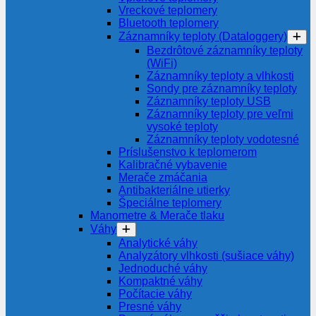
Vreckové teplomery
Bluetooth teplomery
Záznamníky teploty (Dataloggery)
Bezdrôtové záznamníky teploty
(WiFi)
Záznamníky teploty a vlhkosti
Sondy pre záznamníky teploty
Záznamníky teploty USB
Záznamníky teploty pre veľmi
vysoké teploty
Záznamníky teploty vodotesné
Príslušenstvo k teplomerom
Kalibračné vybavenie
Merače zmáčania
Antibakteriálne utierky
Špeciálne teplomery
Manometre & Merače tlaku
Váhy
Analytické váhy
Analyzátory vlhkosti (sušiace váhy)
Jednoduché váhy
Kompaktné váhy
Počítacie váhy
Presné váhy