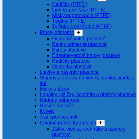
Kadičky (PTFE)
Lieviky pre fľaše (PTFE)
Misky odparovacie (PTFE)
Tégliky (PTFE)
Tyčinky a miešadlá (PTFE)
Plasty odmerné
Odmerné valce plastové
Banky odmerné plastové
Byrety plastové
Erlenmeyerové banky plastové
Kadičky plastové
Odmerky plastové
Lieviky a násypky plastové
Stojany a držiaky na lieviky, banky, pipety a
iné
Misky a tácky
Lopatky, lyžičky, špachtle a pinzety plastové
Nádoby odberové
Nosiče na fľaše
Kyvety
Transport vzoriek
Ostatné pomôcky z plastu
Zátky, viečka, vrchnáky a uzávery
plastové