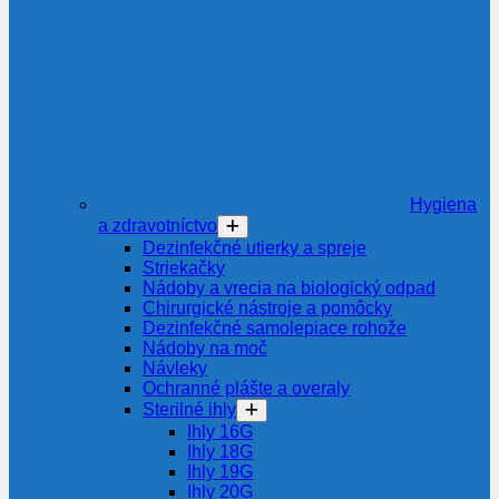
Hygiena
a zdravotníctvo
Dezinfekčné utierky a spreje
Striekačky
Nádoby a vrecia na biologický odpad
Chirurgické nástroje a pomôcky
Dezinfekčné samolepiace rohože
Nádoby na moč
Návleky
Ochranné plášte a overaly
Sterilné ihly
Ihly 16G
Ihly 18G
Ihly 19G
Ihly 20G