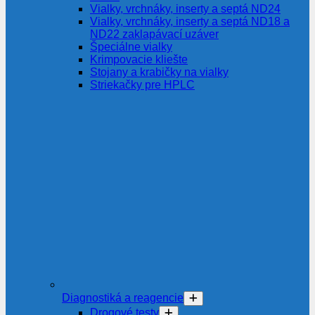
Vialky, vrchnáky, inserty a septá ND24
Vialky, vrchnáky, inserty a septá ND18 a
ND22 zaklapávací uzáver
Špeciálne vialky
Krimpovacie kliešte
Stojany a krabičky na vialky
Striekačky pre HPLC
Diagnostiká a reagencie
Drogové testy