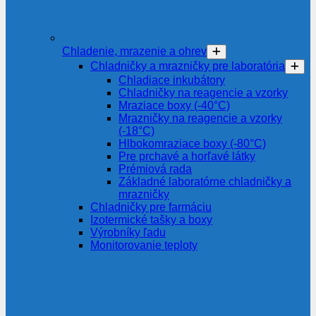
Chladenie, mrazenie a ohrev
Chladničky a mrazničky pre laboratória
Chladiace inkubátory
Chladničky na reagencie a vzorky
Mraziace boxy (-40°C)
Mrazničky na reagencie a vzorky
(-18°C)
Hlbokomraziace boxy (-80°C)
Pre prchavé a horľavé látky
Prémiová rada
Základné laboratórne chladničky a
mrazničky
Chladničky pre farmáciu
Izotermické tašky a boxy
Výrobníky ľadu
Monitorovanie teploty