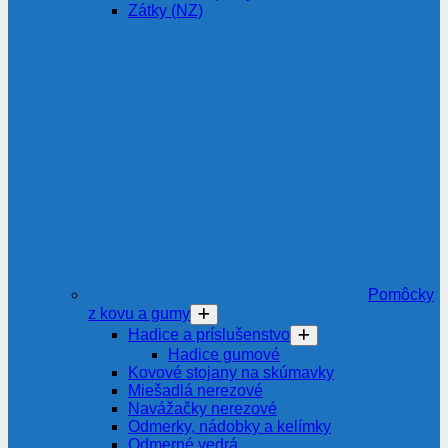
Zátky (NZ)
Pomôcky
z kovu a gumy
Hadice a príslušenstvo
Hadice gumové
Kovové stojany na skúmavky
Miešadlá nerezové
Navážačky nerezové
Odmerky, nádobky a kelímky
Odmerné vedrá