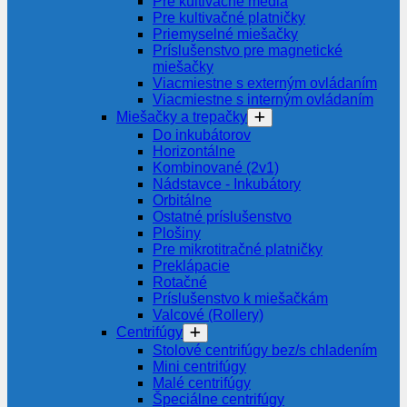
Pre kultivačné média
Pre kultivačné platničky
Priemyselné miešačky
Príslušenstvo pre magnetické
miešačky
Viacmiestne s externým ovládaním
Viacmiestne s interným ovládaním
Miešačky a trepačky
Do inkubátorov
Horizontálne
Kombinované (2v1)
Nádstavce - Inkubátory
Orbitálne
Ostatné príslušenstvo
Plošiny
Pre mikrotitračné platničky
Preklápacie
Rotačné
Príslušenstvo k miešačkám
Valcové (Rollery)
Centrifúgy
Stolové centrifúgy bez/s chladením
Mini centrifúgy
Malé centrifúgy
Špeciálne centrifúgy