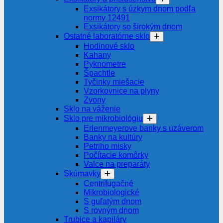
Exsikátory s úzkym dnom podľa
normy 12491
Exsikátory so širokým dnom
Ostatné laboratórne sklo
Hodinové sklo
Kahany
Pyknometre
Špachtle
Tyčinky miešacie
Vzorkovnice na plyny
Zvony
Sklo na váženie
Sklo pre mikrobiológiu
Erlenmeyerove banky s uzáverom
Banky na kultúry
Petriho misky
Počítacie komôrky
Valce na preparáty
Skúmavky
Centrifugačné
Mikrobiologické
S guľatým dnom
S rovným dnom
Trubice a kapiláry