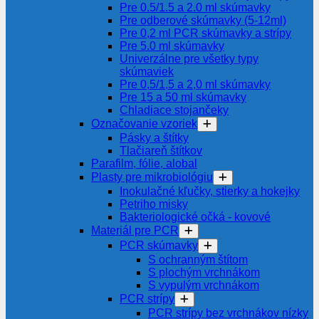
Pre 0.5/1.5 a 2.0 ml skúmavky
Pre odberové skúmavky (5-12ml)
Pre 0,2 ml PCR skúmavky a strípy
Pre 5.0 ml skúmavky
Univerzálne pre všetky typy
skúmaviek
Pre 0,5/1,5 a 2,0 ml skúmavky
Pre 15 a 50 ml skúmavky
Chladiace stojančeky
Označovanie vzoriek
Pásky a štítky
Tlačiareň štítkov
Parafilm, fólie, alobal
Plasty pre mikrobiológiu
Inokulačné kľučky, stierky a hokejky
Petriho misky
Bakteriologické očká - kovové
Materiál pre PCR
PCR skúmavky
S ochranným štítom
S plochým vrchnákom
S vypulým vrchnákom
PCR strípy
PCR strípy bez vrchnákov nízky