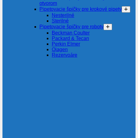
otvorom
Pipetovacie špičky pre krokové pipety
Nesterilné
Sterilné
Pipetovacie špičky pre roboty
Beckman Coulter
Packard & Tecan
Perkin Elmer
Qiagen
Rezervoáre