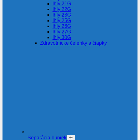
Ihly 21G
Ihly 22G
Ihly 23G
Ihly 25G
Ihly 26G
Ihly 27G
Ihly 30G
Zdravotnícke čelenky a čiapky
Separácia buniek