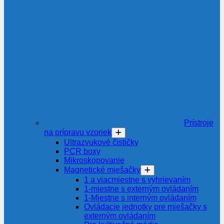
Prístroje
na prípravu vzoriek
Ultrazvukové čističky
PCR boxy
Mikroskopovanie
Magnetické miešačky
1 a viacmiestne s vyhrievaním
1-miestne s externým ovládaním
1-Miestne s interným ovládaním
Ovládacie jednotky pre miešačky s
externým ovládaním