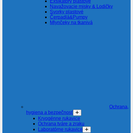
Exsikátory plastové
Navažovacie misky & Lodičky
Svorky plastové
Čerpadlá&Pumpy
Mlynčeky na tkanivá
Ochrana,
hygiena a bezpečnosť
Kryogénne rukavice
Ochrana tváre a zraku
Laboratórne rukavice