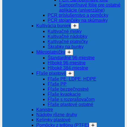
Samopriľnavé fólie pre ostatné
aplikácie (univerzálne)
PCR príslušenstvo a pomôcky
PCR stojančeky na skúmavky
Kultivácia buniek
Kultivačné misky
Kultivačné nádobky
Kultivačné platničky
Škrabky na bunky
Mikroplatničky
Štandardné 96-miestne
Hlboké 96-miestne
Hlboké 384-miestne
Fľaše plastové
Fľaše PE, LDPE, HDPE
Fľaše PP
Fľaše bezpečnostné
Fľaše kvapkacie
Fľaše s rozprašovačom
Fľaše plastové ostatné
Kanistre
Nádoby rôzne druhy
Kelímky plastové
Pomôcky z teflónu (PTFE)