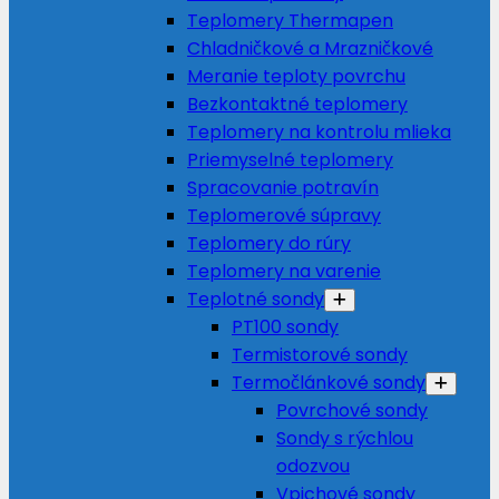
Teplomery Thermapen
Chladničkové a Mrazničkové
Meranie teploty povrchu
Bezkontaktné teplomery
Teplomery na kontrolu mlieka
Priemyselné teplomery
Spracovanie potravín
Teplomerové súpravy
Teplomery do rúry
Teplomery na varenie
Teplotné sondy
PT100 sondy
Termistorové sondy
Termočlánkové sondy
Povrchové sondy
Sondy s rýchlou
odozvou
Vpichové sondy