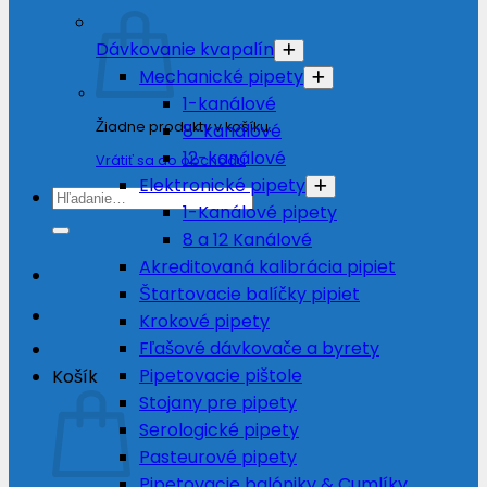
Dávkovanie kvapalín
Mechanické pipety
1-kanálové
Žiadne produkty v košíku.
8-kanálové
12-kanálové
Vrátiť sa do obchodu
Elektronické pipety
Hľadať:
1-Kanálové pipety
8 a 12 Kanálové
Akreditovaná kalibrácia pipiet
Štartovacie balíčky pipiet
Krokové pipety
Fľašové dávkovače a byrety
Pipetovacie pištole
Košík
Stojany pre pipety
Serologické pipety
Pasteurové pipety
Pipetovacie balóniky & Cumlíky