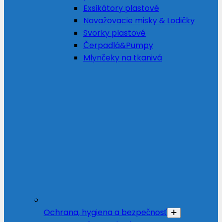
Exsikátory plastové
Navažovacie misky & Lodičky
Svorky plastové
Čerpadlá&Pumpy
Mlynčeky na tkanivá
Ochrana, hygiena a bezpečnosť