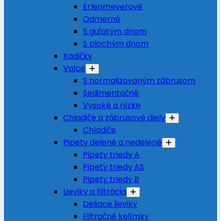
Erlenmeyerové
Odmerné
S guľatým dnom
S plochým dnom
Kadičky
Valce
S normalizovaným zábrusom
Sedimentačné
Vysoké a nízke
Chladiče a zábrusové diely
Chladiče
Pipety delené a nedelené
Pipety triedy A
Pipety triedy AS
Pipety triedy B
Lieviky a filtrácia
Deliace lieviky
Filtračné kelímky