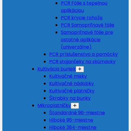
PCR Fólie s tepelnou
aplikáciou
PCR krycie rohože
PCR Samopriľnavé fólie
Samopriľnavé fólie pre
ostatné aplikácie
(univerzálne)
PCR príslušenstvo a pomôcky
PCR stojančeky na skúmavky
Kultivácia buniek
Kultivačné misky
Kultivačné nádobky
Kultivačné platničky
Škrabky na bunky
Mikroplatničky
Štandardné 96-miestne
Hlboké 96-miestne
Hlboké 384-miestne