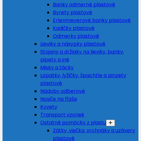
Banky odmerné plastové
Byrety plastové
Erlenmeyerové banky plastové
Kadičky plastové
Odmerky plastové
Lieviky a násypky plastové
Stojany a držiaky na lieviky, banky,
pipety a iné
Misky a tácky
Lopatky, lyžičky, špachtle a pinzety
plastové
Nádoby odberové
Nosiče na fľaše
Kyvety
Transport vzoriek
Ostatné pomôcky z plastu
Zátky, viečka, vrchnáky a uzávery
plastové