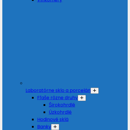
Laboratórne sklo a porcelán
Fľaše rôzne druhy
Širokohrdlé
Úzkohrdlé
Hodinové sklá
Banky