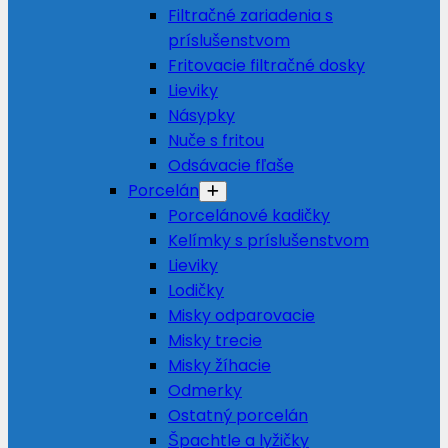
Filtračné zariadenia s
príslušenstvom
Fritovacie filtračné dosky
Lieviky
Násypky
Nuče s fritou
Odsávacie fľaše
Porcelán
Porcelánové kadičky
Kelímky s príslušenstvom
Lieviky
Lodičky
Misky odparovacie
Misky trecie
Misky žíhacie
Odmerky
Ostatný porcelán
Špachtle a lyžičky