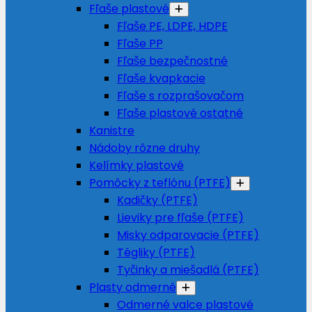
Fľaše plastové
Fľaše PE, LDPE, HDPE
Fľaše PP
Fľaše bezpečnostné
Fľaše kvapkacie
Fľaše s rozprašovačom
Fľaše plastové ostatné
Kanistre
Nádoby rôzne druhy
Kelímky plastové
Pomôcky z teflónu (PTFE)
Kadičky (PTFE)
Lieviky pre fľaše (PTFE)
Misky odparovacie (PTFE)
Tégliky (PTFE)
Tyčinky a miešadlá (PTFE)
Plasty odmerné
Odmerné valce plastové