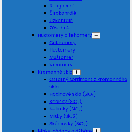
Reagenčné
Širokohrdlé
Úzkohrdlé
Zásobné
Hustomery a liehomery
Cukromery
Hustomery
Muštomer
Vínomery
Kremenné sklo
Ostatný sortiment z kremenného
skla
Hodinové sklá (SiO₂)
Kadičky (SiO₂)
Kelímky (SiO₂)
Misky (SiO2)
Skúmavky (SiO₂)
Misky, nádoby a džbány