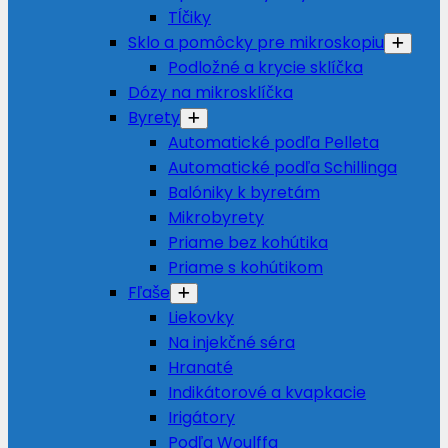
Tĺčiky
Sklo a pomôcky pre mikroskopiu
Podložné a krycie sklíčka
Dózy na mikrosklíčka
Byrety
Automatické podľa Pelleta
Automatické podľa Schillinga
Balóniky k byretám
Mikrobyrety
Priame bez kohútika
Priame s kohútikom
Fľaše
Liekovky
Na injekčné séra
Hranaté
Indikátorové a kvapkacie
Irigátory
Podľa Woulffa