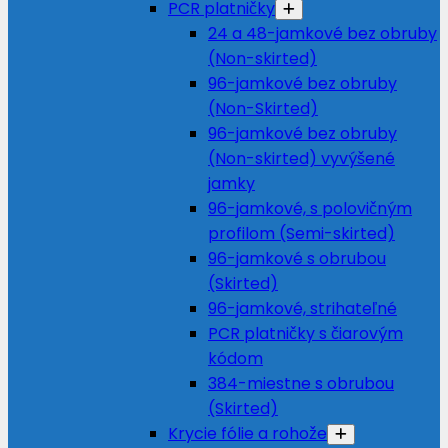
PCR platničky
24 a 48-jamkové bez obruby
(Non-skirted)
96-jamkové bez obruby
(Non-Skirted)
96-jamkové bez obruby
(Non-skirted) vyvýšené
jamky
96-jamkové, s polovičným
profilom (Semi-skirted)
96-jamkové s obrubou
(Skirted)
96-jamkové, strihateľné
PCR platničky s čiarovým
kódom
384-miestne s obrubou
(Skirted)
Krycie fólie a rohože