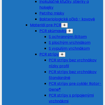
Inokulačné kľučky, stierky a
hokejky
Petriho misky
Bakteriologické očká - kovové
Materiál pre PCR
PCR skúmavky
S ochranným štítom
S plochým vrchnákom
S vypulým vrchnákom
PCR strípy
PCR strípy bez vrchnákov
nízky profil
PCR strípy bez vrchnákov
štandardné
PCR strípy pre cyklér Rotor-
Gene®
PCR strípy s pripojenými
vrchnákmi