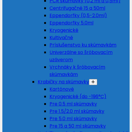
PCR skúmavky (0,2 ml a 0,5ml)
Centrifugačné 15 a 50ml
Eppendorfky (0,5-2.0ml)
Eppendorfky 5.0ml
Kryogenické
Kultivačné
Príslušenstvo ku skúmavkám
Univerzálne so šróbovacím
uzáverom
Vrchnáky k šróbovacím
skúmavkám
Krabičky na skúmavky
Kartónové
Kryogenické (do -196°C)
Pre 0.5 ml skúmavky
Pre 1.5/2.0 ml skúmavky
Pre 5.0 ml skúmavky
Pre 15 a 50 ml skúmavky