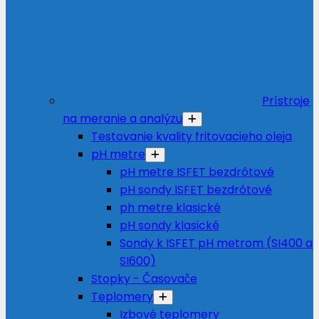
Prístroje
na meranie a analýzu
Testovanie kvality fritovacieho oleja
pH metre
pH metre ISFET bezdrôtové
pH sondy ISFET bezdrôtové
ph metre klasické
pH sondy klasické
Sondy k ISFET pH metrom (SI400 a
SI600)
Stopky - Časovače
Teplomery
Izbové teplomery