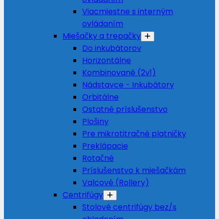
Viacmiestne s interným
ovládaním
Miešačky a trepačky
Do inkubátorov
Horizontálne
Kombinované (2v1)
Nádstavce - Inkubátory
Orbitálne
Ostatné príslušenstvo
Plošiny
Pre mikrotitračné platničky
Preklápacie
Rotačné
Príslušenstvo k miešačkám
Valcové (Rollery)
Centrifúgy
Stolové centrifúgy bez/s