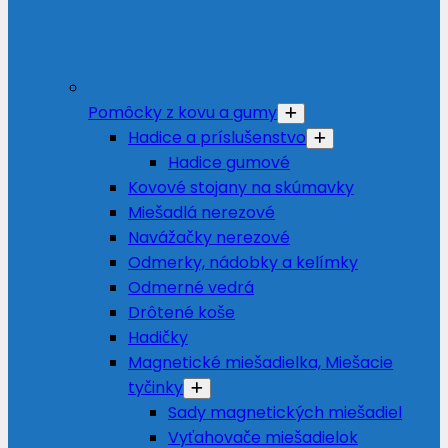
Pomôcky z kovu a gumy
Hadice a príslušenstvo
Hadice gumové
Kovové stojany na skúmavky
Miešadlá nerezové
Navážačky nerezové
Odmerky, nádobky a kelímky
Odmerné vedrá
Drôtené koše
Hadičky
Magnetické miešadielka, Miešacie
tyčinky
Sady magnetických miešadiel
Vyťahovače miešadielok