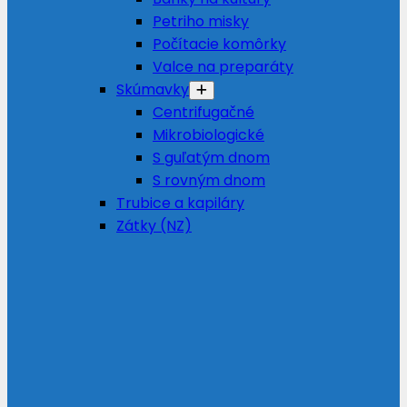
Petriho misky
Počítacie komôrky
Valce na preparáty
Skúmavky
Centrifugačné
Mikrobiologické
S guľatým dnom
S rovným dnom
Trubice a kapiláry
Zátky (NZ)