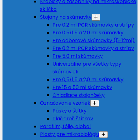
Krabičky a zásobníky na mikroskopické
sklíčka
Stojany na skúmavky
Pre 0.2 ml PCR skúmavky a strípy
Pre 0.5/1.5 a 2.0 ml skúmavky
Pre odberové skúmavky (5-12ml)
Pre 0,2 ml PCR skúmavky a strípy
Pre 5.0 ml skúmavky
Univerzálne pre všetky typy
skúmaviek
Pre 0,5/1,5 a 2,0 ml skúmavky
Pre 15 a 50 ml skúmavky
Chladiace stojančeky
Označovanie vzoriek
Pásky a štítky
Tlačiareň štítkov
Parafilm, fólie, alobal
Plasty pre mikrobiológiu