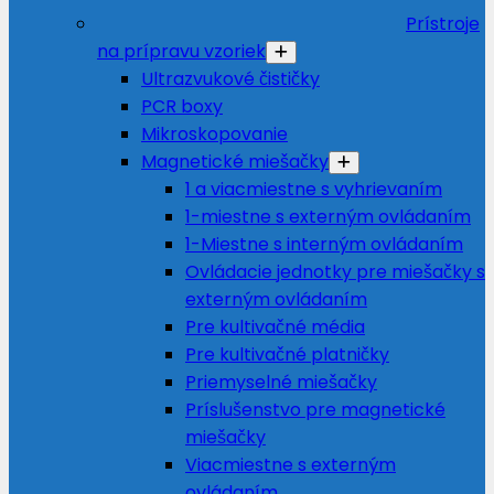
Prístroje
na prípravu vzoriek
Ultrazvukové čističky
PCR boxy
Mikroskopovanie
Magnetické miešačky
1 a viacmiestne s vyhrievaním
1-miestne s externým ovládaním
1-Miestne s interným ovládaním
Ovládacie jednotky pre miešačky s
externým ovládaním
Pre kultivačné média
Pre kultivačné platničky
Priemyselné miešačky
Príslušenstvo pre magnetické
miešačky
Viacmiestne s externým
ovládaním