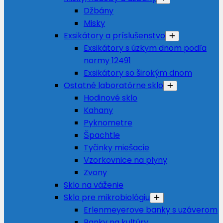
Džbány
Misky
Exsikátory a príslušenstvo
Exsikátory s úzkym dnom podľa
normy 12491
Exsikátory so širokým dnom
Ostatné laboratórne sklo
Hodinové sklo
Kahany
Pyknometre
Špachtle
Tyčinky miešacie
Vzorkovnice na plyny
Zvony
Sklo na váženie
Sklo pre mikrobiológiu
Erlenmeyerove banky s uzáverom
Banky na kultúry