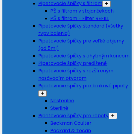
Pipetovacie špičky s filtrom
PŠ s filtrom v stojančekoch
PŠ s filtrom - Filter REFILL
Pipetovacie špičky štandard (všetky
typy balenia)
Pipetovacie špičky pre veľké objemy
(od 5ml)
Pipetovacie špičky s ohybným koncom
Pipetovacie špičky predĺžené
Pipetovacie špičky s rozšíreným
nasávacím otvorom
Pipetovacie špičky pre krokové pipety
Nesterilné
Sterilné
Pipetovacie špičky pre roboty
Beckman Coulter
Packard & Tecan