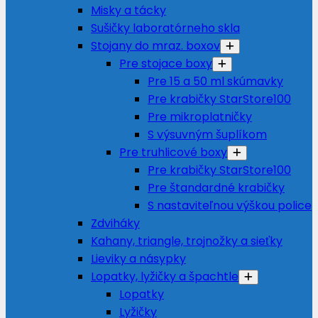
Misky a tácky
Sušičky laboratórneho skla
Stojany do mraz. boxov
Pre stojace boxy
Pre 15 a 50 ml skúmavky
Pre krabičky StarStore100
Pre mikroplatničky
S výsuvným šuplíkom
Pre truhlicové boxy
Pre krabičky StarStore100
Pre štandardné krabičky
S nastaviteľnou výškou police
Zdviháky
Kahany, triangle, trojnožky a sieťky
Lieviky a násypky
Lopatky, lyžičky a špachtle
Lopatky
Lyžičky