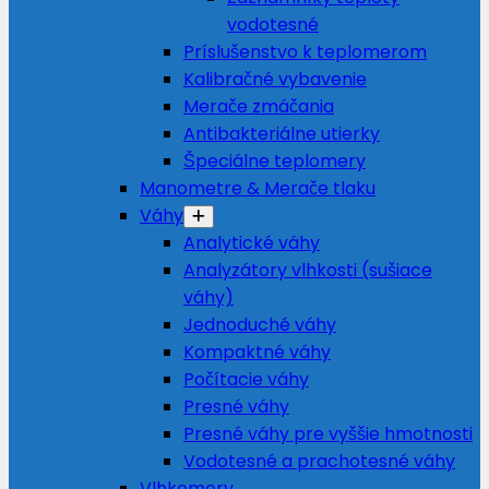
vodotesné
Príslušenstvo k teplomerom
Kalibračné vybavenie
Merače zmáčania
Antibakteriálne utierky
Špeciálne teplomery
Manometre & Merače tlaku
Váhy
Analytické váhy
Analyzátory vlhkosti (sušiace
váhy)
Jednoduché váhy
Kompaktné váhy
Počítacie váhy
Presné váhy
Presné váhy pre vyššie hmotnosti
Vodotesné a prachotesné váhy
Vlhkomery