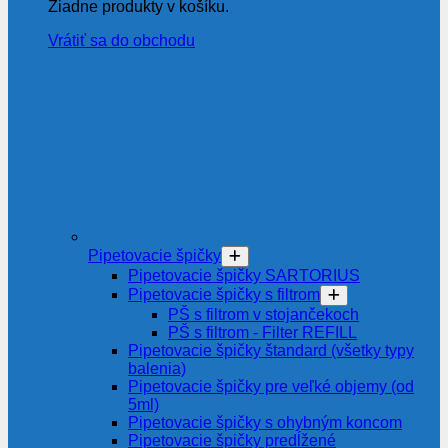
Žiadne produkty v košíku.
Vrátiť sa do obchodu
Pipetovacie špičky
Pipetovacie špičky SARTORIUS
Pipetovacie špičky s filtrom
PŠ s filtrom v stojančekoch
PŠ s filtrom - Filter REFILL
Pipetovacie špičky štandard (všetky typy
balenia)
Pipetovacie špičky pre veľké objemy (od
5ml)
Pipetovacie špičky s ohybným koncom
Pipetovacie špičky predĺžené