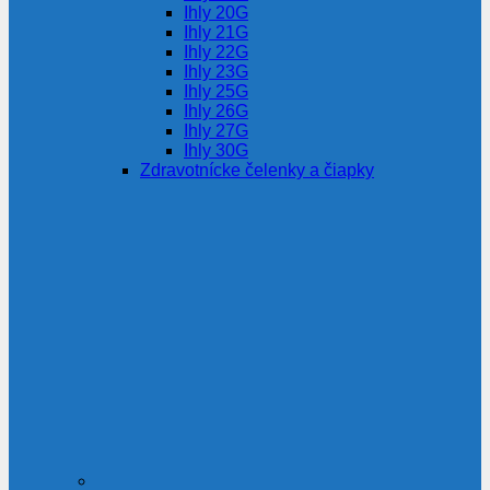
Ihly 20G
Ihly 21G
Ihly 22G
Ihly 23G
Ihly 25G
Ihly 26G
Ihly 27G
Ihly 30G
Zdravotnícke čelenky a čiapky