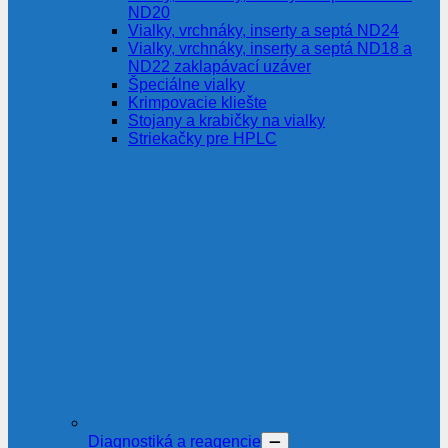
ND20
Vialky, vrchnáky, inserty a septá ND24
Vialky, vrchnáky, inserty a septá ND18 a
ND22 zaklapávací uzáver
Špeciálne vialky
Krimpovacie kliešte
Stojany a krabičky na vialky
Striekačky pre HPLC
Diagnostiká a reagencie