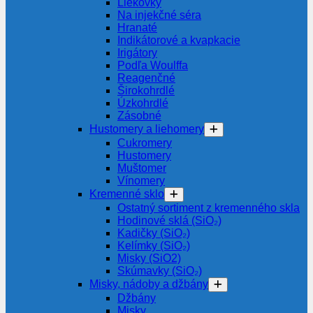
Liekovky
Na injekčné séra
Hranaté
Indikátorové a kvapkacie
Irigátory
Podľa Woulffa
Reagenčné
Širokohrdlé
Úzkohrdlé
Zásobné
Hustomery a liehomery
Cukromery
Hustomery
Muštomer
Vínomery
Kremenné sklo
Ostatný sortiment z kremenného skla
Hodinové sklá (SiO₂)
Kadičky (SiO₂)
Kelímky (SiO₂)
Misky (SiO2)
Skúmavky (SiO₂)
Misky, nádoby a džbány
Džbány
Misky