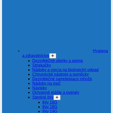
Hygiena
a zdravotníctvo
Dezinfekčné utierky a spreje
Striekačky
Nádoby a vrecia na biologický odpad
Chirurgické nástroje a pomôcky
Dezinfekčné samolepiace rohože
Nádoby na moč
Návleky
Ochranné plášte a overaly
Sterilné ihly
Ihly 16G
Ihly 18G
Ihly 19G