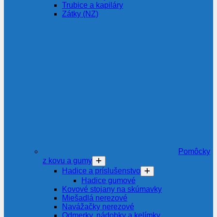
Trubice a kapiláry
Zátky (NZ)
Pomôcky
z kovu a gumy
Hadice a príslušenstvo
Hadice gumové
Kovové stojany na skúmavky
Miešadlá nerezové
Navážačky nerezové
Odmerky, nádobky a kelímky