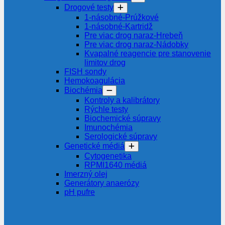
Drogové testy
1-násobné-Prúžkové
1-násobné-Kartridž
Pre viac drog naraz-Hrebeň
Pre viac drog naraz-Nádobky
Kvapalné reagencie pre stanovenie
limitov drog
FISH sondy
Hemokoagulácia
Biochémia
Kontroly a kalibrátory
Rýchle testy
Biochemické súpravy
Imunochémia
Serologické súpravy
Genetické médiá
Cytogenetika
RPMI1640 médiá
Imerzný olej
Generátory anaerózy
pH pufre