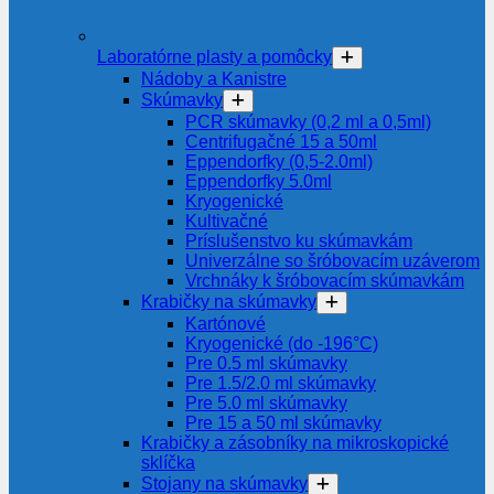
Laboratórne plasty a pomôcky
Nádoby a Kanistre
Skúmavky
PCR skúmavky (0,2 ml a 0,5ml)
Centrifugačné 15 a 50ml
Eppendorfky (0,5-2.0ml)
Eppendorfky 5.0ml
Kryogenické
Kultivačné
Príslušenstvo ku skúmavkám
Univerzálne so šróbovacím uzáverom
Vrchnáky k šróbovacím skúmavkám
Krabičky na skúmavky
Kartónové
Kryogenické (do -196°C)
Pre 0.5 ml skúmavky
Pre 1.5/2.0 ml skúmavky
Pre 5.0 ml skúmavky
Pre 15 a 50 ml skúmavky
Krabičky a zásobníky na mikroskopické
sklíčka
Stojany na skúmavky