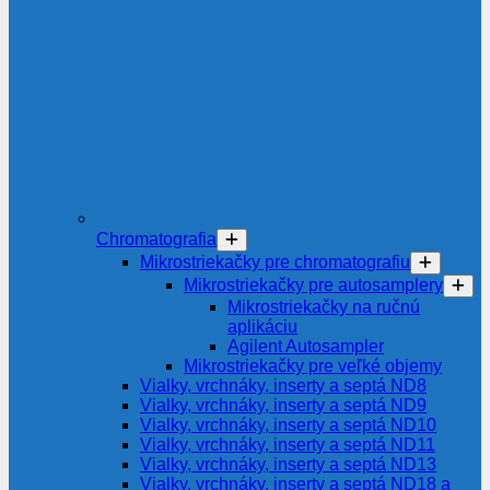
Chromatografia
Mikrostriekačky pre chromatografiu
Mikrostriekačky pre autosamplery
Mikrostriekačky na ručnú
aplikáciu
Agilent Autosampler
Mikrostriekačky pre veľké objemy
Vialky, vrchnáky, inserty a septá ND8
Vialky, vrchnáky, inserty a septá ND9
Vialky, vrchnáky, inserty a septá ND10
Vialky, vrchnáky, inserty a septá ND11
Vialky, vrchnáky, inserty a septá ND13
Vialky, vrchnáky, inserty a septá ND18 a