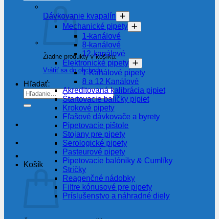
Dávkovanie kvapalín
Mechanické pipety
1-kanálové
8-kanálové
12-kanálové
Žiadne produkty v košíku.
Elektronické pipety
Vrátiť sa do obchodu
1-Kanálové pipety
8 a 12 Kanálové
Hľadať:
Akreditovaná kalibrácia pipiet
Štartovacie balíčky pipiet
Krokové pipety
Fľašové dávkovače a byrety
Pipetovacie pištole
Stojany pre pipety
Serologické pipety
Pasteurové pipety
Pipetovacie balóniky & Cumlíky
Košík
Stričky
Reagenčné nádobky
Filtre kónusové pre pipety
Príslušenstvo a náhradné diely