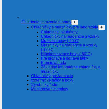
Chladenie, mrazenie a ohrev
Chladničky a mrazničky pre laboratória
Chladiace inkubátory
Chladničky na reagencie a vzorky
Mraziace boxy (-40°C)
Mrazničky na reagencie a vzorky
(-18°C)
Hlbokomraziace boxy (-80°C)
Pre prchavé a horľavé látky
Prémiová rada
Základné laboratórne chladničky a
mrazničky
Chladničky pre farmáciu
Izotermické tašky a boxy
Výrobníky ľadu
Monitorovanie teploty