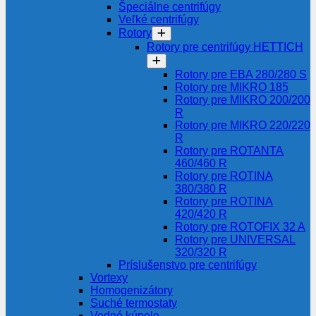
Špeciálne centrifúgy
Veľké centrifúgy
Rotory
Rotory pre centrifúgy HETTICH
Rotory pre EBA 280/280 S
Rotory pre MIKRO 185
Rotory pre MIKRO 200/200
R
Rotory pre MIKRO 220/220
R
Rotory pre ROTANTA
460/460 R
Rotory pre ROTINA
380/380 R
Rotory pre ROTINA
420/420 R
Rotory pre ROTOFIX 32 A
Rotory pre UNIVERSAL
320/320 R
Príslušenstvo pre centrifúgy
Vortexy
Homogenizátory
Suché termostaty
Vodné kúpele