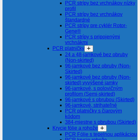
PCR strípy bez vrchnákov nízky
profil
PCR strípy bez vrchnákov
štandardné
PCR strípy pre cyklér Rotor-
Gene®
PCR strípy s pripojenými
vrchnákmi
PCR platničky
24 a 48-jamkové bez obruby
(Non-skirted)
96-jamkové bez obruby (Non-
Skirted)
96-jamkové bez obruby (Non-
skirted) vyvýšené jamky
96-jamkové, s polovičným
profilom (Semi-skirted)
96-jamkové s obrubou (Skirted)
96-jamkové, strihateľné
PCR platničky s čiarovým
kódom
384-miestne s obrubou (Skirted)
Krycie fólie a rohože
PCR Fólie s tepelnou aplikáciou
PCR krycie rohože