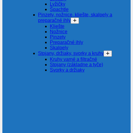
Lyžičky
Špachtle
Pinzety, nožnice, kliešte, skalpely a
preparačné ihly
Kliešte
Nožnice
Pinzety
Preparačné ihly
Skalpely
Stojany, držiaky, svorky a kruhy
Kruhy varné a filtračné
Stojany (základne a tyče)
Svorky a držiaky