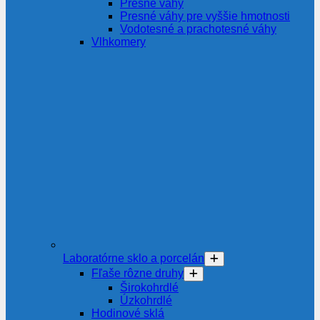
Presné váhy
Presné váhy pre vyššie hmotnosti
Vodotesné a prachotesné váhy
Vlhkomery
Laboratórne sklo a porcelán
Fľaše rôzne druhy
Širokohrdlé
Úzkohrdlé
Hodinové sklá