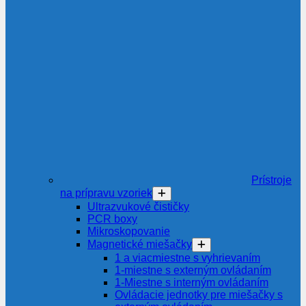
Prístroje
na prípravu vzoriek
Ultrazvukové čističky
PCR boxy
Mikroskopovanie
Magnetické miešačky
1 a viacmiestne s vyhrievaním
1-miestne s externým ovládaním
1-Miestne s interným ovládaním
Ovládacie jednotky pre miešačky s