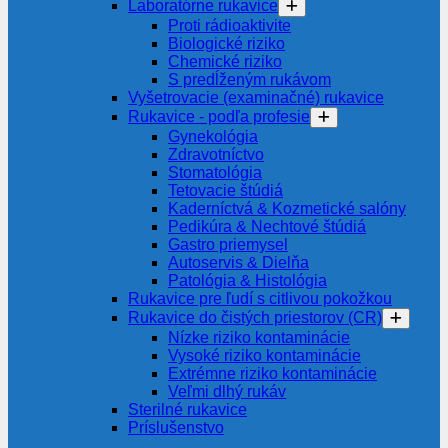
Laboratórne rukavice
Proti rádioaktivite
Biologické riziko
Chemické riziko
S predĺženým rukávom
Vyšetrovacie (examinačné) rukavice
Rukavice - podľa profesie
Gynekológia
Zdravotníctvo
Stomatológia
Tetovacie štúdiá
Kaderníctvá & Kozmetické salóny
Pedikúra & Nechtové štúdiá
Gastro priemysel
Autoservis & Dielňa
Patológia & Histológia
Rukavice pre ľudí s citlivou pokožkou
Rukavice do čistých priestorov (CR)
Nízke riziko kontaminácie
Vysoké riziko kontaminácie
Extrémne riziko kontaminácie
Veľmi dlhý rukáv
Sterilné rukavice
Príslušenstvo