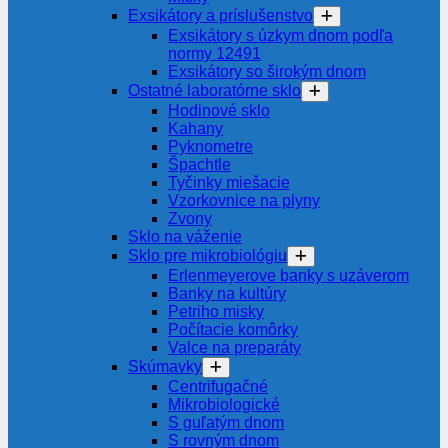
Exsikátory a príslušenstvo
Exsikátory s úzkym dnom podľa
normy 12491
Exsikátory so širokým dnom
Ostatné laboratórne sklo
Hodinové sklo
Kahany
Pyknometre
Špachtle
Tyčinky miešacie
Vzorkovnice na plyny
Zvony
Sklo na váženie
Sklo pre mikrobiológiu
Erlenmeyerove banky s uzáverom
Banky na kultúry
Petriho misky
Počítacie komôrky
Valce na preparáty
Skúmavky
Centrifugačné
Mikrobiologické
S guľatým dnom
S rovným dnom