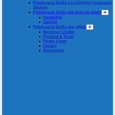
Pipetovacie špičky s rozšíreným nasávacím
otvorom
Pipetovacie špičky pre krokové pipety
Nesterilné
Sterilné
Pipetovacie špičky pre roboty
Beckman Coulter
Packard & Tecan
Perkin Elmer
Qiagen
Rezervoáre