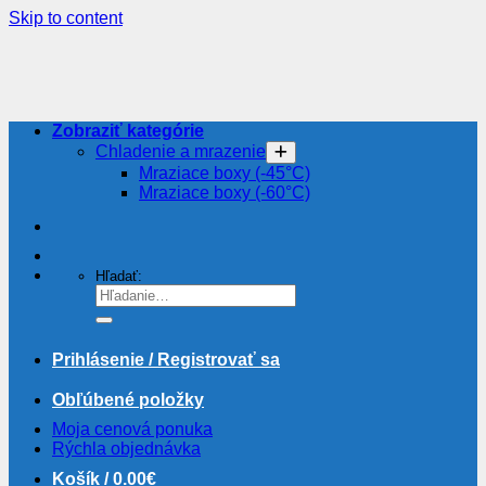
Skip to content
Zobraziť kategórie
Chladenie a mrazenie
Mraziace boxy (-45°C)
Mraziace boxy (-60°C)
Hľadať:
Prihlásenie / Registrovať sa
Obľúbené položky
Moja cenová ponuka
Rýchla objednávka
Košík /
0.00
€