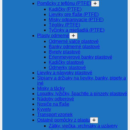
Pomôcky z teflónu (PTFE)
Kadičky (PTFE)
Lieviky pre fľaše (PTFE)
Misky odparovacie (PTFE)
Tégliky (PTFE)
Tyčinky a miešadlá (PTFE)
Plasty odmerné
Odmerné valce plastové
Banky odmerné plastové
Byrety plastové
Erlenmeyerové banky plastové
Kadičky plastové
Odmerky plastové
Lieviky a násypky plastové
Stojany a držiaky na lieviky, banky, pipety a
iné
Misky a tácky
Lopatky, lyžičky, špachtle a pinzety plastové
Nádoby odberové
Nosiče na fľaše
Kyvety
Transport vzoriek
Ostatné pomôcky z plastu
Zátky, viečka, vrchnáky a uzávery