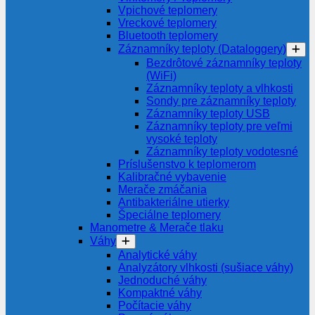
Vpichové teplomery
Vreckové teplomery
Bluetooth teplomery
Záznamníky teploty (Dataloggery)
Bezdrôtové záznamníky teploty
(WiFi)
Záznamníky teploty a vlhkosti
Sondy pre záznamníky teploty
Záznamníky teploty USB
Záznamníky teploty pre veľmi
vysoké teploty
Záznamníky teploty vodotesné
Príslušenstvo k teplomerom
Kalibračné vybavenie
Merače zmáčania
Antibakteriálne utierky
Špeciálne teplomery
Manometre & Merače tlaku
Váhy
Analytické váhy
Analyzátory vlhkosti (sušiace váhy)
Jednoduché váhy
Kompaktné váhy
Počítacie váhy