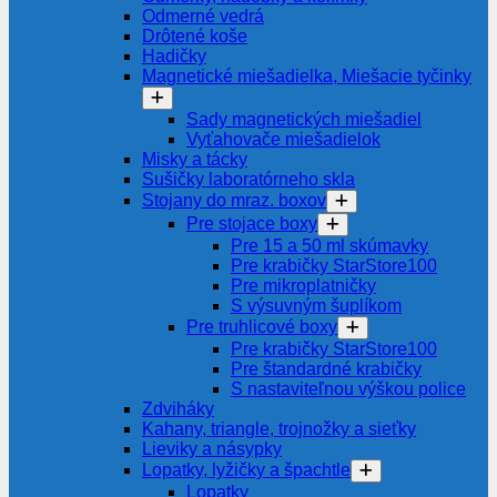
Odmerné vedrá
Drôtené koše
Hadičky
Magnetické miešadielka, Miešacie tyčinky
Sady magnetických miešadiel
Vyťahovače miešadielok
Misky a tácky
Sušičky laboratórneho skla
Stojany do mraz. boxov
Pre stojace boxy
Pre 15 a 50 ml skúmavky
Pre krabičky StarStore100
Pre mikroplatničky
S výsuvným šuplíkom
Pre truhlicové boxy
Pre krabičky StarStore100
Pre štandardné krabičky
S nastaviteľnou výškou police
Zdviháky
Kahany, triangle, trojnožky a sieťky
Lieviky a násypky
Lopatky, lyžičky a špachtle
Lopatky