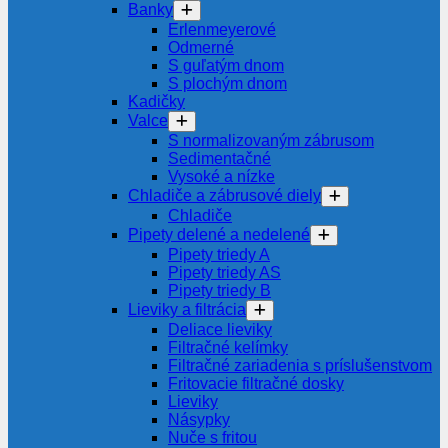
Banky
Erlenmeyerové
Odmerné
S guľatým dnom
S plochým dnom
Kadičky
Valce
S normalizovaným zábrusom
Sedimentačné
Vysoké a nízke
Chladiče a zábrusové diely
Chladiče
Pipety delené a nedelené
Pipety triedy A
Pipety triedy AS
Pipety triedy B
Lieviky a filtrácia
Deliace lieviky
Filtračné kelímky
Filtračné zariadenia s príslušenstvom
Fritovacie filtračné dosky
Lieviky
Násypky
Nuče s fritou