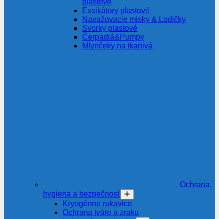
plastové
Exsikátory plastové
Navažovacie misky & Lodičky
Svorky plastové
Čerpadlá&Pumpy
Mlynčeky na tkanivá
Ochrana,
hygiena a bezpečnosť
Kryogénne rukavice
Ochrana tváre a zraku