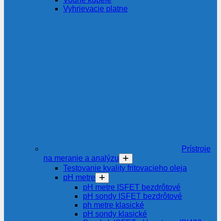
Vyhrievacie platne
Prístroje
na meranie a analýzu
Testovanie kvality fritovacieho oleja
pH metre
pH metre ISFET bezdrôtové
pH sondy ISFET bezdrôtové
ph metre klasické
pH sondy klasické