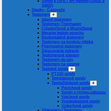
Sondy k ISFET pH metrom (SI400 a
SI600)
Stopky - Časovače
Teplomery
Izbové teplomery
Teplomery Thermapen
Chladničkové a Mrazničkové
Meranie teploty povrchu
Bezkontaktné teplomery
Teplomery na kontrolu mlieka
Priemyselné teplomery
Spracovanie potravín
Teplomerové súpravy
Teplomery do rúry
Teplomery na varenie
Teplotné sondy
PT100 sondy
Termistorové sondy
Termočlánkové sondy
Povrchové sondy
Sondy s rýchlou odozvou
Vpichové sondy
Vysokoteplotné sondy
Vzduchové sondy
Vlhkomery / Teplomery