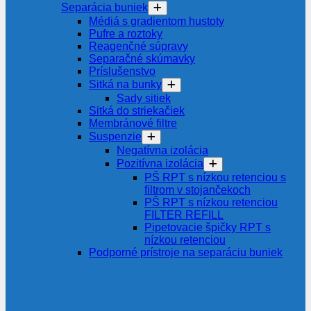
Separácia buniek
Médiá s gradientom hustoty
Pufre a roztoky
Reagenčné súpravy
Separačné skúmavky
Príslušenstvo
Sitká na bunky
Sady sitiek
Sitká do striekačiek
Membránové filtre
Suspenzie
Negatívna izolácia
Pozitívna izolácia
PŠ RPT s nízkou retenciou s
filtrom v stojančekoch
PŠ RPT s nízkou retenciou
FILTER REFILL
Pipetovacie špičky RPT s
nízkou retenciou
Podporné prístroje na separáciu buniek