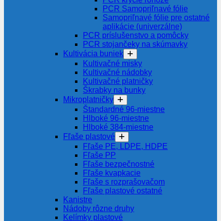
PCR Samopriľnavé fólie
Samopriľnavé fólie pre ostatné
aplikácie (univerzálne)
PCR príslušenstvo a pomôcky
PCR stojančeky na skúmavky
Kultivácia buniek
Kultivačné misky
Kultivačné nádobky
Kultivačné platničky
Škrabky na bunky
Mikroplatničky
Štandardné 96-miestne
Hlboké 96-miestne
Hlboké 384-miestne
Fľaše plastové
Fľaše PE, LDPE, HDPE
Fľaše PP
Fľaše bezpečnostné
Fľaše kvapkacie
Fľaše s rozprašovačom
Fľaše plastové ostatné
Kanistre
Nádoby rôzne druhy
Kelímky plastové