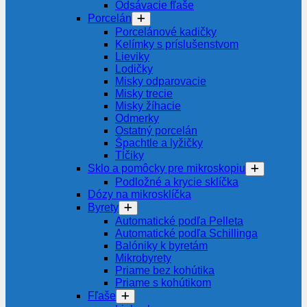
Odsávacie fľaše
Porcelán
Porcelánové kadičky
Kelímky s príslušenstvom
Lieviky
Lodičky
Misky odparovacie
Misky trecie
Misky žíhacie
Odmerky
Ostatný porcelán
Špachtle a lyžičky
Tĺčiky
Sklo a pomôcky pre mikroskopiu
Podložné a krycie sklíčka
Dózy na mikrosklíčka
Byrety
Automatické podľa Pelleta
Automatické podľa Schillinga
Balóniky k byretám
Mikrobyrety
Priame bez kohútika
Priame s kohútikom
Fľaše