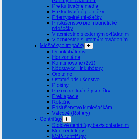
externým ovládaním
Pre kultivačné média
Pre kultivačné platničky
Priemyselné miešačky
Príslušenstvo pre magnetické
miešačky
Viacmiestne s externým ovládaním
Viacmiestne s interným ovládaním
Miešačky a trepačky
Do inkubátorov
Horizontálne
Kombinované (2v1)
Nádstavce - Inkubátory
Orbitálne
Ostatné príslušenstvo
Plošiny
Pre mikrotitračné platničky
Preklápacie
Rotačné
Príslušenstvo k miešačkám
Valcové (Rollery)
Centrifúgy
Stolové centrifúgy bez/s chladením
Mini centrifúgy
Malé centrifúgy