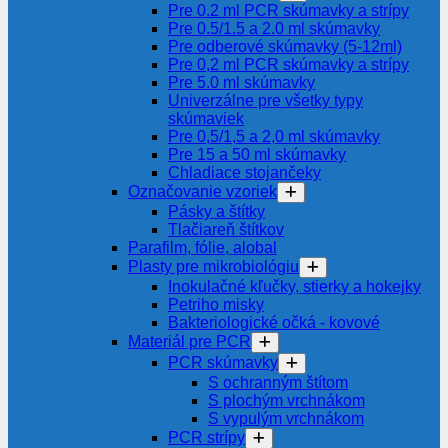
Pre 0.2 ml PCR skúmavky a strípy
Pre 0.5/1.5 a 2.0 ml skúmavky
Pre odberové skúmavky (5-12ml)
Pre 0,2 ml PCR skúmavky a strípy
Pre 5.0 ml skúmavky
Univerzálne pre všetky typy
skúmaviek
Pre 0,5/1,5 a 2,0 ml skúmavky
Pre 15 a 50 ml skúmavky
Chladiace stojančeky
Označovanie vzoriek
Pásky a štítky
Tlačiareň štítkov
Parafilm, fólie, alobal
Plasty pre mikrobiológiu
Inokulačné kľučky, stierky a hokejky
Petriho misky
Bakteriologické očká - kovové
Materiál pre PCR
PCR skúmavky
S ochranným štítom
S plochým vrchnákom
S vypulým vrchnákom
PCR strípy