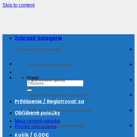
Skip to content
Zobraziť kategórie
Chladenie a mrazenie
Dávkovanie kvapalín
Hľadať:
Pipetovacie špičky
Laboratórne plasty a pomôcky
Prihlásenie / Registrovať sa
Ochrana, hygiena a bezpečnosť
Obľúbené položky
Moja cenová ponuka
Prístroje na prípravu vzoriek
Rýchla objednávka
Košík /
0.00
€