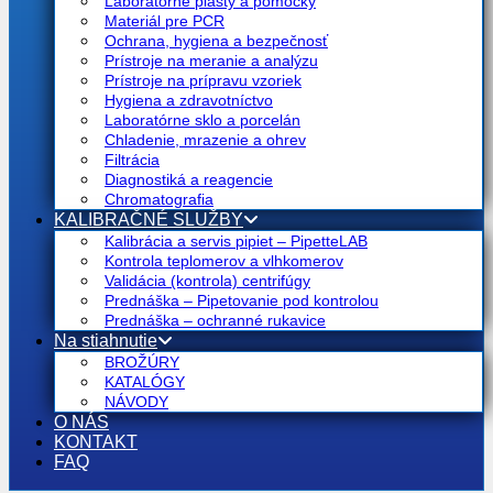
Laboratórne plasty a pomôcky
Materiál pre PCR
Ochrana, hygiena a bezpečnosť
Prístroje na meranie a analýzu
Prístroje na prípravu vzoriek
Hygiena a zdravotníctvo
Laboratórne sklo a porcelán
Chladenie, mrazenie a ohrev
Filtrácia
Diagnostiká a reagencie
Chromatografia
KALIBRAČNÉ SLUŽBY
Kalibrácia a servis pipiet – PipetteLAB
Kontrola teplomerov a vlhkomerov
Validácia (kontrola) centrifúgy
Prednáška – Pipetovanie pod kontrolou
Prednáška – ochranné rukavice
Na stiahnutie
BROŽÚRY
KATALÓGY
NÁVODY
O NÁS
KONTAKT
FAQ