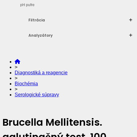
pH pufre
Filtrácia
Analyzátory
>
Diagnostiká a reagencie
>
Biochémia
>
Serologické súpravy
Brucella Mellitensis.
aglutinačný test. 100