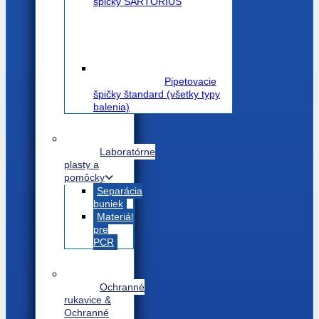
špičky SARTORIUS
Pipetovacie
špičky štandard (všetky typy
balenia)
Laboratórne
plasty a
pomôcky
Separácia
buniek
Materiál
pre
PCR
Ochranné
rukavice &
Ochranné