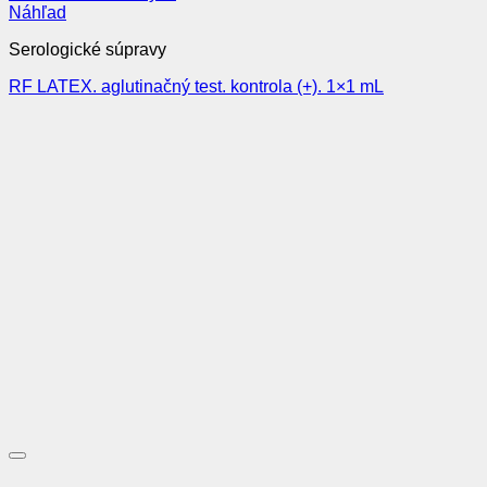
Náhľad
Serologické súpravy
RF LATEX. aglutinačný test. kontrola (+). 1×1 mL