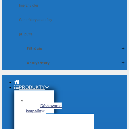
Imerzný olej
Generátory anaerózy
pH pufre
Filtrácia
Analyzátory
PRODUKTY
Dávkovanie
kvapalín