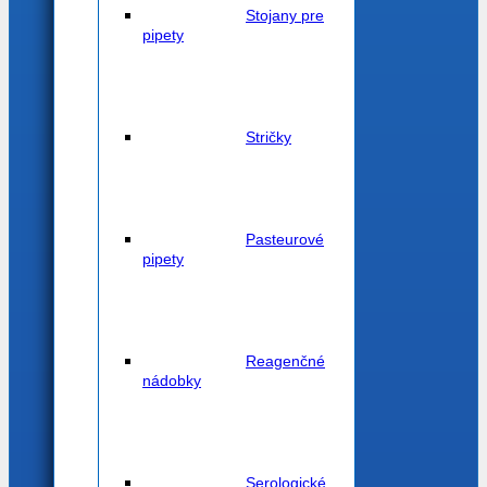
Stojany pre
pipety
Stričky
Pasteurové
pipety
Reagenčné
nádobky
Serologické