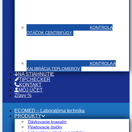
KONTROLA
OTÁČOK CENTRIFÚGY
KONTROLA A
KALIBRÁCIA TEPLOMEROV
NA STIAHNUTIE
TIPCHECKER
KONTAKT
MÔJ ÚČET
Zľavy %
ECOMED – Laboratórna technika
PRODUKTY
Dávkovanie kvapalín
Pipetovacie špičky