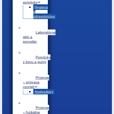
pomôcky
Hygiena
a
zdravotníctvo
Laboratórne
sklo a
porcelán
Pomôcky
z kovu a gumy
Prístroje
– príprava
vzoriek
Analyzátory
Prístroje
– fyzikálne