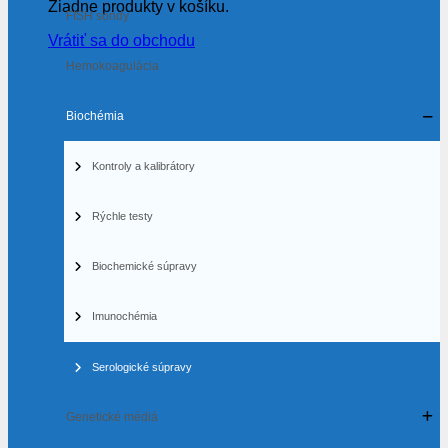
Žiadne produkty v košíku.
FISH sondy
Vrátiť sa do obchodu
Hemokoagulácia
Biochémia
Kontroly a kalibrátory
Rýchle testy
Biochemické súpravy
Imunochémia
Serologické súpravy
Genetické médiá