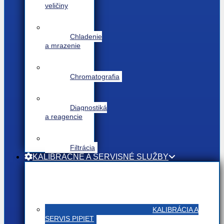
veličiny
Chladenie
a mrazenie
Chromatografia
Diagnostiká
a reagencie
Filtrácia
KALIBRAČNÉ A SERVISNÉ SLUŽBY
KALIBRÁCIA A
SERVIS PIPIET