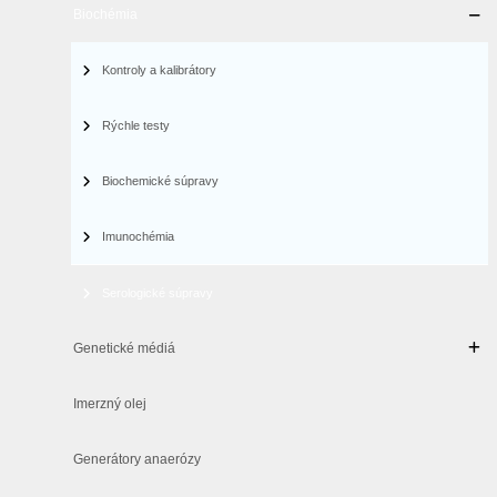
Biochémia
Kontroly a kalibrátory
Rýchle testy
Biochemické súpravy
Imunochémia
Serologické súpravy
Genetické médiá
Imerzný olej
Generátory anaerózy