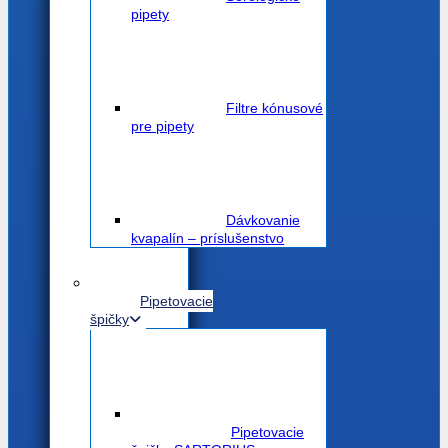
pipety
Filtre kónusové
pre pipety
Dávkovanie
kvapalín – príslušenstvo
Pipetovacie
špičky
Pipetovacie