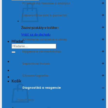
Prístroje na meranie a analýzu
Laboratórne sklo a porcelán
Pomôcky z kovu a gumy
Žiadne produkty v košíku.
Vrátiť sa do obchodu
Chladenie, mrazenie a ohrev
Hľadať:
Hygiena a zdravotníctvo
Separácia buniek
Chromatografia
Košík
Diagnostiká a reagencie
Drogové testy