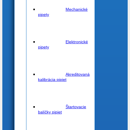
Mechanické
pipety
Elektronické
pipety
Akreditovaná
kalibrácia pipiet
Štartovacie
balíčky pipiet