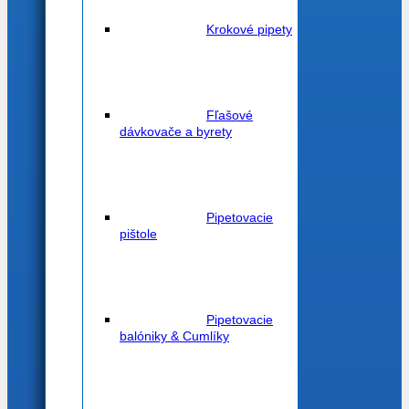
Krokové pipety
Fľašové
dávkovače a byrety
Pipetovacie
pištole
Pipetovacie
balóniky & Cumlíky