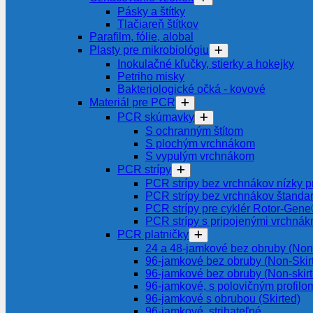
Pásky a štítky
Tlačiareň štítkov
Parafilm, fólie, alobal
Plasty pre mikrobiológiu
Inokulačné kľučky, stierky a hokejky
Petriho misky
Bakteriologické očká - kovové
Materiál pre PCR
PCR skúmavky
S ochranným štítom
S plochým vrchnákom
S vypulým vrchnákom
PCR strípy
PCR strípy bez vrchnákov nízky pr
PCR strípy bez vrchnákov štanda
PCR strípy pre cyklér Rotor-Gen
PCR strípy s pripojenými vrchnák
PCR platničky
24 a 48-jamkové bez obruby (Non-
96-jamkové bez obruby (Non-Skir
96-jamkové bez obruby (Non-skir
96-jamkové, s polovičným profilom
96-jamkové s obrubou (Skirted)
96-jamkové, strihateľné