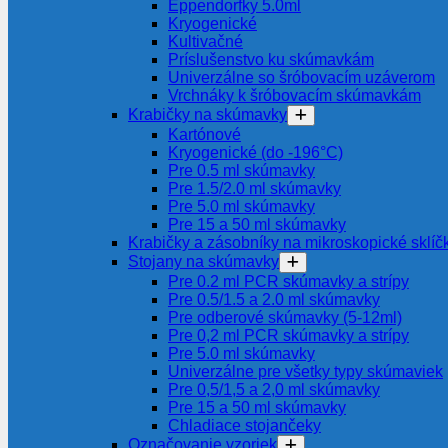
Eppendorfky 5.0ml
Kryogenické
Kultivačné
Príslušenstvo ku skúmavkám
Univerzálne so šróbovacím uzáverom
Vrchnáky k šróbovacím skúmavkám
Krabičky na skúmavky
Kartónové
Kryogenické (do -196°C)
Pre 0.5 ml skúmavky
Pre 1.5/2.0 ml skúmavky
Pre 5.0 ml skúmavky
Pre 15 a 50 ml skúmavky
Krabičky a zásobníky na mikroskopické sklíč
Stojany na skúmavky
Pre 0.2 ml PCR skúmavky a strípy
Pre 0.5/1.5 a 2.0 ml skúmavky
Pre odberové skúmavky (5-12ml)
Pre 0,2 ml PCR skúmavky a strípy
Pre 5.0 ml skúmavky
Univerzálne pre všetky typy skúmaviek
Pre 0,5/1,5 a 2,0 ml skúmavky
Pre 15 a 50 ml skúmavky
Chladiace stojančeky
Označovanie vzoriek