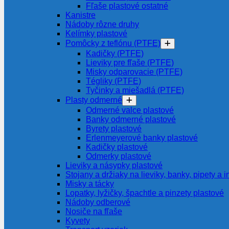
Fľaše plastové ostatné
Kanistre
Nádoby rôzne druhy
Kelímky plastové
Pomôcky z teflónu (PTFE)
Kadičky (PTFE)
Lieviky pre fľaše (PTFE)
Misky odparovacie (PTFE)
Tégliky (PTFE)
Tyčinky a miešadlá (PTFE)
Plasty odmerné
Odmerné valce plastové
Banky odmerné plastové
Byrety plastové
Erlenmeyerové banky plastové
Kadičky plastové
Odmerky plastové
Lieviky a násypky plastové
Stojany a držiaky na lieviky, banky, pipety a i
Misky a tácky
Lopatky, lyžičky, špachtle a pinzety plastové
Nádoby odberové
Nosiče na fľaše
Kyvety