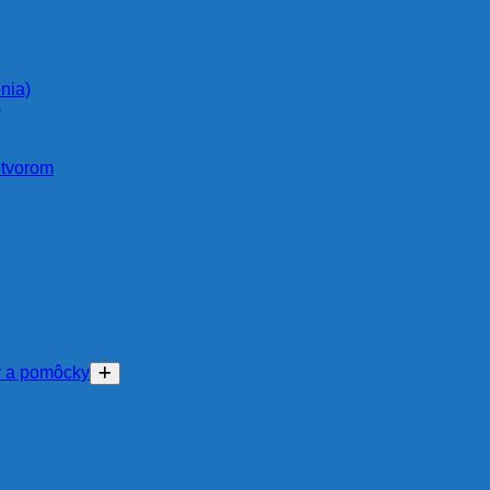
nia)
)
otvorom
y a pomôcky