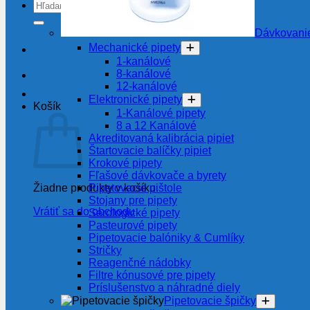
Hľadať:
Dávkovanie
Mechanické pipety
1-kanálové
8-kanálové
12-kanálové
Elektronické pipety
Košík
1-Kanálové pipety
8 a 12 Kanálové
Akreditovaná kalibrácia pipiet
Štartovacie balíčky pipiet
Krokové pipety
Fľašové dávkovače a byrety
Pipetovacie pištole
Žiadne produkty v košíku.
Stojany pre pipety
Vrátiť sa do obchodu
Serologické pipety
Pasteurové pipety
Pipetovacie balóniky & Cumlíky
Stričky
Reagenčné nádobky
Filtre kónusové pre pipety
Príslušenstvo a náhradné diely
Pipetovacie špičky