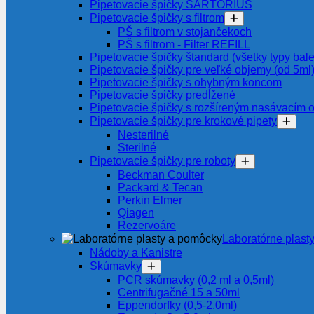
Pipetovacie špičky SARTORIUS
Pipetovacie špičky s filtrom
PŠ s filtrom v stojančekoch
PŠ s filtrom - Filter REFILL
Pipetovacie špičky štandard (všetky typy bale
Pipetovacie špičky pre veľké objemy (od 5ml
Pipetovacie špičky s ohybným koncom
Pipetovacie špičky predĺžené
Pipetovacie špičky s rozšíreným nasávacím 
Pipetovacie špičky pre krokové pipety
Nesterilné
Sterilné
Pipetovacie špičky pre roboty
Beckman Coulter
Packard & Tecan
Perkin Elmer
Qiagen
Rezervoáre
Laboratórne plast
Nádoby a Kanistre
Skúmavky
PCR skúmavky (0,2 ml a 0,5ml)
Centrifugačné 15 a 50ml
Eppendorfky (0,5-2.0ml)