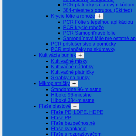
PCR platničky s čiarovým kódom
384-miestne s obrubou (Skirted)
Krycie fólie a rohože
PCR Fólie s tepelnou aplikáciou
PCR krycie rohože
PCR Samopriľnavé fólie
Samopriľnavé fólie pre ostatné ap
PCR príslušenstvo a pomôcky
PCR stojančeky na skúmavky
Kultivácia buniek
Kultivačné misky
Kultivačné nádobky
Kultivačné platničky
Škrabky na bunky
Mikroplatničky
Štandardné 96-miestne
Hlboké 96-miestne
Hlboké 384-miestne
Fľaše plastové
Fľaše PE, LDPE, HDPE
Fľaše PP
Fľaše bezpečnostné
Fľaše kvapkacie
Fľaše s rozprašovačom