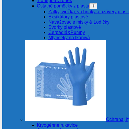
Transport vzoriek
Ostatné pomôcky z plastu
Zátky, viečka, vrchnáky a uzávery plast
Exsikátory plastové
Navažovacie misky & Lodičky
Svorky plastové
Čerpadlá&Pumpy
Mlynčeky na tkanivá
Ochrana, h
Kryogénne rukavice