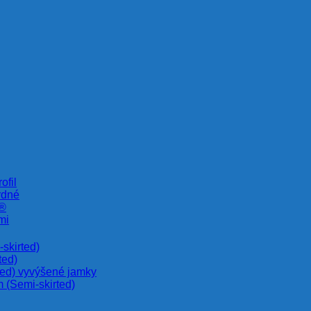
ofil
rdné
e®
mi
skirted)
ted)
ted) vyvýšené jamky
 (Semi-skirted)