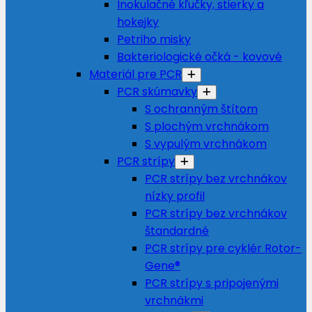
Inokulačné kľučky, stierky a
hokejky
Petriho misky
Bakteriologické očká - kovové
Materiál pre PCR
PCR skúmavky
S ochranným štítom
S plochým vrchnákom
S vypulým vrchnákom
PCR strípy
PCR strípy bez vrchnákov
nízky profil
PCR strípy bez vrchnákov
štandardné
PCR strípy pre cyklér Rotor-
Gene®
PCR strípy s pripojenými
vrchnákmi