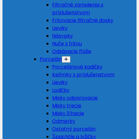
Filtračné zariadenia s
príslušenstvom
Fritovacie filtračné dosky
Lieviky
Násypky
Nuče s fritou
Odsávacie fľaše
Porcelán
Porcelánové kadičky
Kelímky s príslušenstvom
Lieviky
Lodičky
Misky odparovacie
Misky trecie
Misky žíhacie
Odmerky
Ostatný porcelán
Špachtle a lyžičky