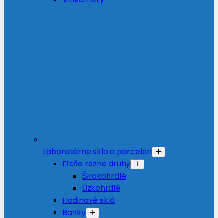
Laboratórne sklo a porcelán
Fľaše rôzne druhy
Širokohrdlé
Úzkohrdlé
Hodinové sklá
Banky