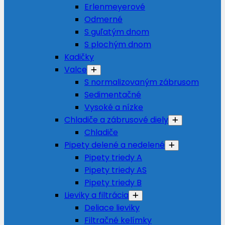
Erlenmeyerové
Odmerné
S guľatým dnom
S plochým dnom
Kadičky
Valce
S normalizovaným zábrusom
Sedimentačné
Vysoké a nízke
Chladiče a zábrusové diely
Chladiče
Pipety delené a nedelené
Pipety triedy A
Pipety triedy AS
Pipety triedy B
Lieviky a filtrácia
Deliace lieviky
Filtračné kelímky