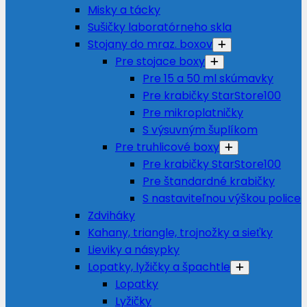
Misky a tácky
Sušičky laboratórneho skla
Stojany do mraz. boxov
Pre stojace boxy
Pre 15 a 50 ml skúmavky
Pre krabičky StarStore100
Pre mikroplatničky
S výsuvným šuplíkom
Pre truhlicové boxy
Pre krabičky StarStore100
Pre štandardné krabičky
S nastaviteľnou výškou police
Zdviháky
Kahany, triangle, trojnožky a sieťky
Lieviky a násypky
Lopatky, lyžičky a špachtle
Lopatky
Lyžičky