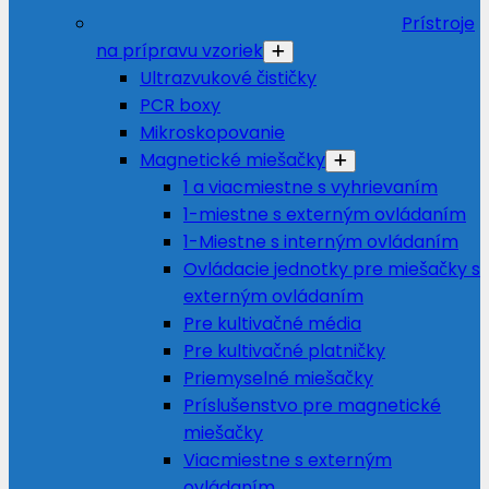
Prístroje
na prípravu vzoriek
Ultrazvukové čističky
PCR boxy
Mikroskopovanie
Magnetické miešačky
1 a viacmiestne s vyhrievaním
1-miestne s externým ovládaním
1-Miestne s interným ovládaním
Ovládacie jednotky pre miešačky s
externým ovládaním
Pre kultivačné média
Pre kultivačné platničky
Priemyselné miešačky
Príslušenstvo pre magnetické
miešačky
Viacmiestne s externým
ovládaním