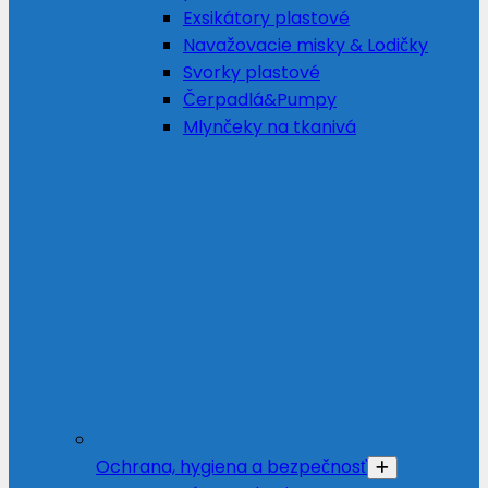
Exsikátory plastové
Navažovacie misky & Lodičky
Svorky plastové
Čerpadlá&Pumpy
Mlynčeky na tkanivá
Ochrana, hygiena a bezpečnosť