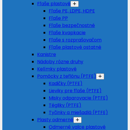
Fľaše plastové
Fľaše PE, LDPE, HDPE
Fľaše PP
Fľaše bezpečnostné
Fľaše kvapkacie
Fľaše s rozprašovačom
Fľaše plastové ostatné
Kanistre
Nádoby rôzne druhy
Kelímky plastové
Pomôcky z teflónu (PTFE)
Kadičky (PTFE)
Lieviky pre fľaše (PTFE)
Misky odparovacie (PTFE)
Tégliky (PTFE)
Tyčinky a miešadlá (PTFE)
Plasty odmerné
Odmerné valce plastové