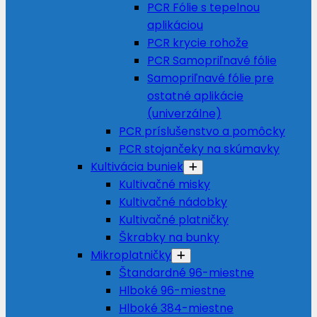
PCR Fólie s tepelnou
aplikáciou
PCR krycie rohože
PCR Samopriľnavé fólie
Samopriľnavé fólie pre
ostatné aplikácie
(univerzálne)
PCR príslušenstvo a pomôcky
PCR stojančeky na skúmavky
Kultivácia buniek
Kultivačné misky
Kultivačné nádobky
Kultivačné platničky
Škrabky na bunky
Mikroplatničky
Štandardné 96-miestne
Hlboké 96-miestne
Hlboké 384-miestne