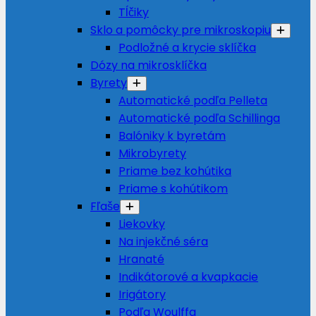
Tĺčiky
Sklo a pomôcky pre mikroskopiu
Podložné a krycie sklíčka
Dózy na mikrosklíčka
Byrety
Automatické podľa Pelleta
Automatické podľa Schillinga
Balóniky k byretám
Mikrobyrety
Priame bez kohútika
Priame s kohútikom
Fľaše
Liekovky
Na injekčné séra
Hranaté
Indikátorové a kvapkacie
Irigátory
Podľa Woulffa