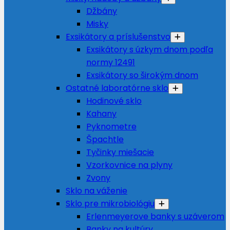
Džbány
Misky
Exsikátory a príslušenstvo
Exsikátory s úzkym dnom podľa
normy 12491
Exsikátory so širokým dnom
Ostatné laboratórne sklo
Hodinové sklo
Kahany
Pyknometre
Špachtle
Tyčinky miešacie
Vzorkovnice na plyny
Zvony
Sklo na váženie
Sklo pre mikrobiológiu
Erlenmeyerove banky s uzáverom
Banky na kultúry