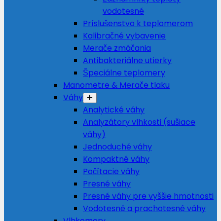
vodotesné
Príslušenstvo k teplomerom
Kalibračné vybavenie
Merače zmáčania
Antibakteriálne utierky
Špeciálne teplomery
Manometre & Merače tlaku
Váhy
Analytické váhy
Analyzátory vlhkosti (sušiace
váhy)
Jednoduché váhy
Kompaktné váhy
Počítacie váhy
Presné váhy
Presné váhy pre vyššie hmotnosti
Vodotesné a prachotesné váhy
Vlhkomery