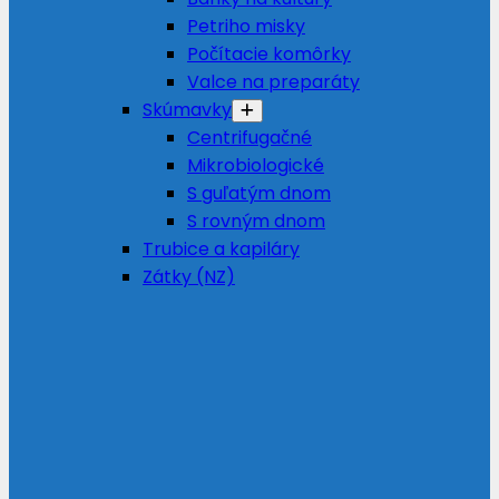
Petriho misky
Počítacie komôrky
Valce na preparáty
Skúmavky
Centrifugačné
Mikrobiologické
S guľatým dnom
S rovným dnom
Trubice a kapiláry
Zátky (NZ)