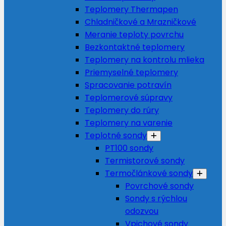
Teplomery Thermapen
Chladničkové a Mrazničkové
Meranie teploty povrchu
Bezkontaktné teplomery
Teplomery na kontrolu mlieka
Priemyselné teplomery
Spracovanie potravín
Teplomerové súpravy
Teplomery do rúry
Teplomery na varenie
Teplotné sondy
PT100 sondy
Termistorové sondy
Termočlánkové sondy
Povrchové sondy
Sondy s rýchlou
odozvou
Vpichové sondy