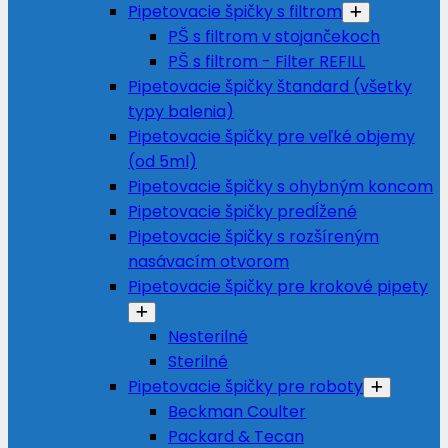
Pipetovacie špičky s filtrom
PŠ s filtrom v stojančekoch
PŠ s filtrom - Filter REFILL
Pipetovacie špičky štandard (všetky
typy balenia)
Pipetovacie špičky pre veľké objemy
(od 5ml)
Pipetovacie špičky s ohybným koncom
Pipetovacie špičky predĺžené
Pipetovacie špičky s rozšíreným
nasávacím otvorom
Pipetovacie špičky pre krokové pipety
Nesterilné
Sterilné
Pipetovacie špičky pre roboty
Beckman Coulter
Packard & Tecan