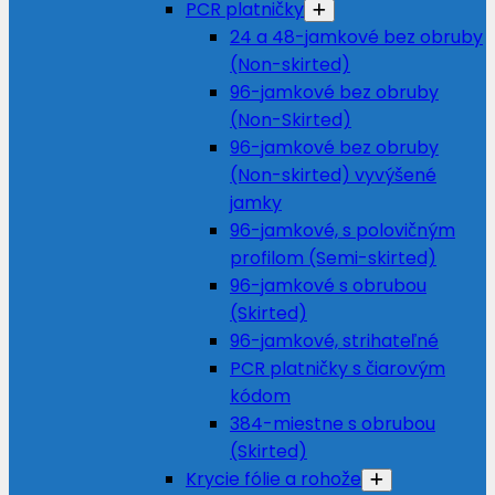
PCR platničky
24 a 48-jamkové bez obruby
(Non-skirted)
96-jamkové bez obruby
(Non-Skirted)
96-jamkové bez obruby
(Non-skirted) vyvýšené
jamky
96-jamkové, s polovičným
profilom (Semi-skirted)
96-jamkové s obrubou
(Skirted)
96-jamkové, strihateľné
PCR platničky s čiarovým
kódom
384-miestne s obrubou
(Skirted)
Krycie fólie a rohože