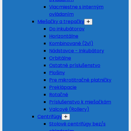
Viacmiestne s interným
ovládaním
Miešačky a trepačky
Do inkubátorov
Horizontálne
Kombinované (2v1)
Nádstavce - Inkubátory
Orbitálne
Ostatné príslušenstvo
Plošiny
Pre mikrotitračné platničky
Preklápacie
Rotačné
Príslušenstvo k miešačkám
Valcové (Rollery)
Centrifúgy
Stolové centrifúgy bez/s