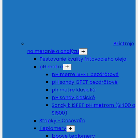
Prístroje
na meranie a analýzu
Testovanie kvality fritovacieho oleja
pH metre
pH metre ISFET bezdrôtové
pH sondy ISFET bezdrôtové
ph metre klasické
pH sondy klasické
Sondy k ISFET pH metrom (SI400 a
SI600)
Stopky - Časovače
Teplomery
Izbové teplomery