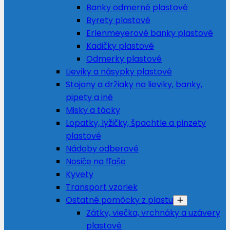
Banky odmerné plastové
Byrety plastové
Erlenmeyerové banky plastové
Kadičky plastové
Odmerky plastové
Lieviky a násypky plastové
Stojany a držiaky na lieviky, banky,
pipety a iné
Misky a tácky
Lopatky, lyžičky, špachtle a pinzety
plastové
Nádoby odberové
Nosiče na fľaše
Kyvety
Transport vzoriek
Ostatné pomôcky z plastu
Zátky, viečka, vrchnáky a uzávery
plastové