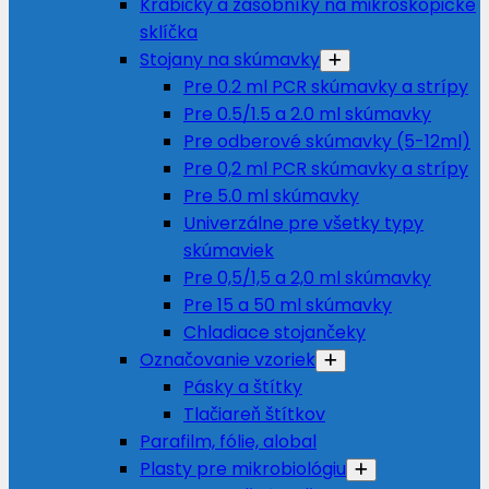
Krabičky a zásobníky na mikroskopické
sklíčka
Stojany na skúmavky
Pre 0.2 ml PCR skúmavky a strípy
Pre 0.5/1.5 a 2.0 ml skúmavky
Pre odberové skúmavky (5-12ml)
Pre 0,2 ml PCR skúmavky a strípy
Pre 5.0 ml skúmavky
Univerzálne pre všetky typy
skúmaviek
Pre 0,5/1,5 a 2,0 ml skúmavky
Pre 15 a 50 ml skúmavky
Chladiace stojančeky
Označovanie vzoriek
Pásky a štítky
Tlačiareň štítkov
Parafilm, fólie, alobal
Plasty pre mikrobiológiu