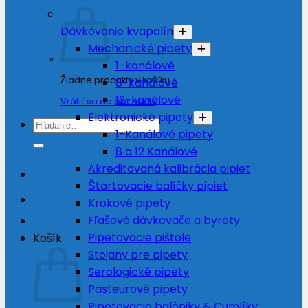
Dávkovanie kvapalín
Mechanické pipety
1-kanálové
Žiadne produkty v košíku.
8-kanálové
12-kanálové
Vrátiť sa do obchodu
Elektronické pipety
Hľadať:
1-Kanálové pipety
8 a 12 Kanálové
Akreditovaná kalibrácia pipiet
Štartovacie balíčky pipiet
Krokové pipety
Fľašové dávkovače a byrety
Pipetovacie pištole
Košík
Stojany pre pipety
Serologické pipety
Pasteurové pipety
Pipetovacie balóniky & Cumlíky