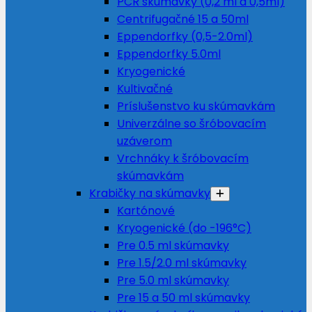
PCR skúmavky (0,2 ml a 0,5ml)
Centrifugačné 15 a 50ml
Eppendorfky (0,5-2.0ml)
Eppendorfky 5.0ml
Kryogenické
Kultivačné
Príslušenstvo ku skúmavkám
Univerzálne so šróbovacím
uzáverom
Vrchnáky k šróbovacím
skúmavkám
Krabičky na skúmavky
Kartónové
Kryogenické (do -196°C)
Pre 0.5 ml skúmavky
Pre 1.5/2.0 ml skúmavky
Pre 5.0 ml skúmavky
Pre 15 a 50 ml skúmavky