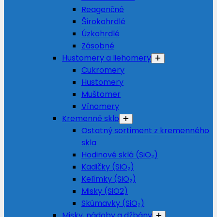
Reagenčné
Širokohrdlé
Úzkohrdlé
Zásobné
Hustomery a liehomery
Cukromery
Hustomery
Muštomer
Vínomery
Kremenné sklo
Ostatný sortiment z kremenného
skla
Hodinové sklá (SiO₂)
Kadičky (SiO₂)
Kelímky (SiO₂)
Misky (SiO2)
Skúmavky (SiO₂)
Misky, nádoby a džbány