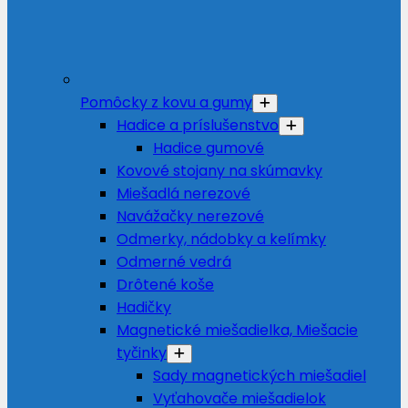
Pomôcky z kovu a gumy
Hadice a príslušenstvo
Hadice gumové
Kovové stojany na skúmavky
Miešadlá nerezové
Navážačky nerezové
Odmerky, nádobky a kelímky
Odmerné vedrá
Drôtené koše
Hadičky
Magnetické miešadielka, Miešacie
tyčinky
Sady magnetických miešadiel
Vyťahovače miešadielok