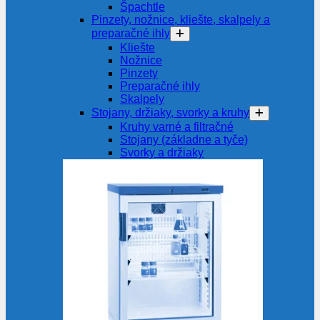
Špachtle
Pinzety, nožnice, kliešte, skalpely a
preparačné ihly
Kliešte
Nožnice
Pinzety
Preparačné ihly
Skalpely
Stojany, držiaky, svorky a kruhy
Kruhy varné a filtračné
Stojany (základne a tyče)
Svorky a držiaky