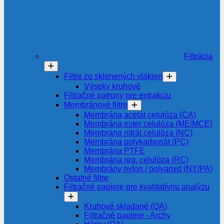
Filtrácia
Filtre zo sklenených vlákien
Výseky kruhové
Filtračné patrony pre extrakciu
Membránové filtre
Membrána acetát celulóza (CA)
Membrána ester celulóza (ME/MCE)
Membrána nitrát celulóza (NC)
Membrána polykarbonát (PC)
Membrána PTFE
Membrána reg. celulóza (RC)
Membrány nylon / polyamid (NY/PA)
Ostatné filtre
Filtračné papiere pre kvalitatívnu analýzu
Kruhové skladané (QA)
Filtračné papiere - Archy