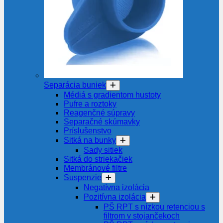
Separácia buniek
Médiá s gradientom hustoty
Pufre a roztoky
Reagenčné súpravy
Separačné skúmavky
Príslušenstvo
Sitká na bunky
Sady sitiek
Sitká do striekačiek
Membránové filtre
Suspenzie
Negatívna izolácia
Pozitívna izolácia
PŠ RPT s nízkou retenciou s
filtrom v stojančekoch