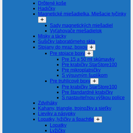
Drôtené koše
Hadičky
Magnetické miešadielka, Miešacie tyčinky
Sady magnetických miešadiel
Vyťahovače miešadielok
Misky a tácky
Sušičky laboratórneho skla
Stojany do mraz. boxov
Pre stojace boxy
Pre 15 a 50 ml skúmavky
Pre krabičky StarStore100
Pre mikroplatničky
S výsuvným šuplíkom
Pre truhlicové boxy
Pre krabičky StarStore100
Pre štandardné krabičky
S nastaviteľnou výškou police
Zdviháky
Kahany, triangle, trojnožky a sieťky
Lieviky a násypky
Lopatky, lyžičky a špachtle
Lopatky
Lyžičky