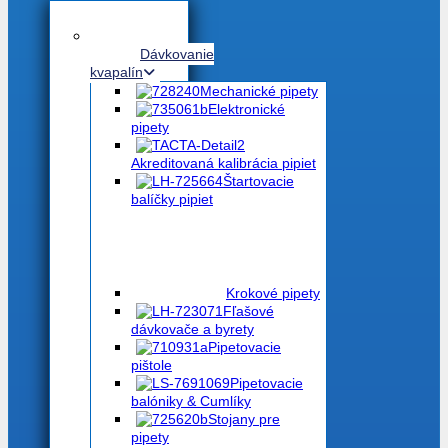
Dávkovanie
kvapalín
Mechanické pipety
Elektronické
pipety
Akreditovaná kalibrácia pipiet
Štartovacie
balíčky pipiet
Krokové pipety
Fľašové
dávkovače a byrety
Pipetovacie
pištole
Pipetovacie
balóniky & Cumlíky
Stojany pre
pipety