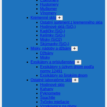
Cukromery
Hustomery
Muštomer
Vínomery
Kremenné sklo
Ostatný sortiment z kremenného skla
Hodinové sklá (SiO₂)
Kadičky (SiO₂)
Kelímky (SiO₂)
Misky (SiO2)
Skúmavky (SiO₂)
Misky, nádoby a džbány
Džbány
Misky
Exsikátory a príslušenstvo
Exsikátory s úzkym dnom podľa
normy 12491
Exsikátory so širokým dnom
Ostatné laboratórne sklo
Hodinové sklo
Kahany
Pyknometre
Špachtle
Tyčinky miešacie
Vzorkovnice na plyny