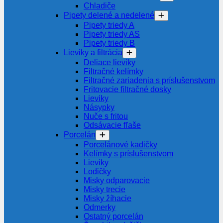
Chladiče
Pipety delené a nedelené
Pipety triedy A
Pipety triedy AS
Pipety triedy B
Lieviky a filtrácia
Deliace lieviky
Filtračné kelímky
Filtračné zariadenia s príslušenstvom
Fritovacie filtračné dosky
Lieviky
Násypky
Nuče s fritou
Odsávacie fľaše
Porcelán
Porcelánové kadičky
Kelímky s príslušenstvom
Lieviky
Lodičky
Misky odparovacie
Misky trecie
Misky žíhacie
Odmerky
Ostatný porcelán