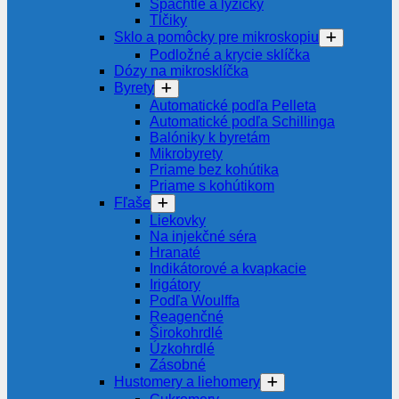
Špachtle a lyžičky
Tĺčiky
Sklo a pomôcky pre mikroskopiu
Podložné a krycie sklíčka
Dózy na mikrosklíčka
Byrety
Automatické podľa Pelleta
Automatické podľa Schillinga
Balóniky k byretám
Mikrobyrety
Priame bez kohútika
Priame s kohútikom
Fľaše
Liekovky
Na injekčné séra
Hranaté
Indikátorové a kvapkacie
Irigátory
Podľa Woulffa
Reagenčné
Širokohrdlé
Úzkohrdlé
Zásobné
Hustomery a liehomery