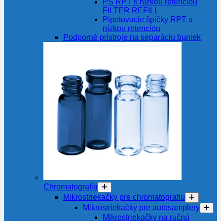
PŠ RPT s nízkou retenciou
FILTER REFILL
Pipetovacie špičky RPT s
nízkou retenciou
Podporné prístroje na separáciu buniek
Chromatografia
Mikrostriekačky pre chromatografiu
Mikrostriekačky pre autosamplery
Mikrostriekačky na ručnú