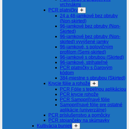
vrchnákmi
PCR platničky
24 a 48-jamkové bez obruby
(Non-skirted)
96-jamkové bez obruby (Non-
Skirted)
96-jamkové bez obruby (Non-
skirted) vyvýšené jamky
96-jamkové, s polovičným
profilom (Semi-skirted)
96-jamkové s obrubou (Skirted)
96-jamkové, strihateľné
PCR platničky s čiarovým
kódom
384-miestne s obrubou (Skirted)
Krycie fólie a rohože
PCR Fólie s tepelnou aplikáciou
PCR krycie rohože
PCR Samopriľnavé fólie
Samopriľnavé fólie pre ostatné
aplikácie (univerzálne)
PCR príslušenstvo a pomôcky
PCR stojančeky na skúmavky
Kultivácia buniek