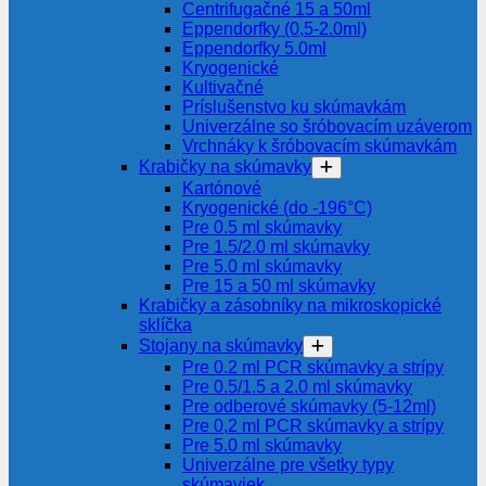
Centrifugačné 15 a 50ml
Eppendorfky (0,5-2.0ml)
Eppendorfky 5.0ml
Kryogenické
Kultivačné
Príslušenstvo ku skúmavkám
Univerzálne so šróbovacím uzáverom
Vrchnáky k šróbovacím skúmavkám
Krabičky na skúmavky
Kartónové
Kryogenické (do -196°C)
Pre 0.5 ml skúmavky
Pre 1.5/2.0 ml skúmavky
Pre 5.0 ml skúmavky
Pre 15 a 50 ml skúmavky
Krabičky a zásobníky na mikroskopické
sklíčka
Stojany na skúmavky
Pre 0.2 ml PCR skúmavky a strípy
Pre 0.5/1.5 a 2.0 ml skúmavky
Pre odberové skúmavky (5-12ml)
Pre 0,2 ml PCR skúmavky a strípy
Pre 5.0 ml skúmavky
Univerzálne pre všetky typy
skúmaviek