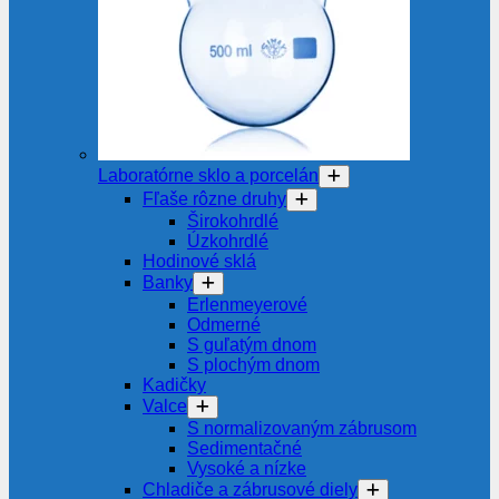
Laboratórne sklo a porcelán
Fľaše rôzne druhy
Širokohrdlé
Úzkohrdlé
Hodinové sklá
Banky
Erlenmeyerové
Odmerné
S guľatým dnom
S plochým dnom
Kadičky
Valce
S normalizovaným zábrusom
Sedimentačné
Vysoké a nízke
Chladiče a zábrusové diely