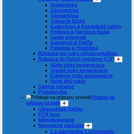
Gynekológia
Zdravotníctvo
Stomatológia
Tetovacie štúdiá
Kaderníctvá & Kozmetické salóny
Pedikúra & Nechtové štúdiá
Gastro priemysel
Autoservis & Dielňa
Patológia & Histológia
Rukavice pre ľudí s citlivou pokožkou
Rukavice do čistých priestorov (CR)
Nízke riziko kontaminácie
Vysoké riziko kontaminácie
Extrémne riziko kontaminácie
Veľmi dlhý rukáv
Sterilné rukavice
Príslušenstvo
Prístroje na
prípravu vzoriek
Ultrazvukové čističky
PCR boxy
Mikroskopovanie
Magnetické miešačky
1 a viacmiestne s vyhrievaním