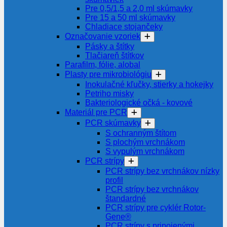
Pre 0,5/1,5 a 2,0 ml skúmavky
Pre 15 a 50 ml skúmavky
Chladiace stojančeky
Označovanie vzoriek
Pásky a štítky
Tlačiareň štítkov
Parafilm, fólie, alobal
Plasty pre mikrobiológiu
Inokulačné kľučky, stierky a hokejky
Petriho misky
Bakteriologické očká - kovové
Materiál pre PCR
PCR skúmavky
S ochranným štítom
S plochým vrchnákom
S vypulým vrchnákom
PCR strípy
PCR strípy bez vrchnákov nízky
profil
PCR strípy bez vrchnákov
štandardné
PCR strípy pre cyklér Rotor-
Gene®
PCR strípy s pripojenými