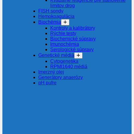
Kvapalné reagencie pre stanovenie
limitov drog
FISH sondy
Hemokoagulácia
Biochémia
Kontroly a kalibrátory
Rýchle testy
Biochemické súpravy
Imunochémia
Serologické súpravy
Genetické médiá
Cytogenetika
RPMI1640 médiá
Imerzný olej
Generátory anaerózy
pH pufre