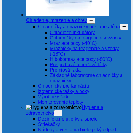
Chladenie, mrazenie a ohrev
Chladničky a mrazničky pre laboratória
Chladiace inkubátory
Chladničky na reagencie a vzorky
Mraziace boxy (-40°C)
Mrazničky na reagencie a vzorky
(-18°C)
Hlbokomraziace boxy (-80°C)
Pre prchavé a horľavé látky
Prémiová rada
Základné laboratórne chladničky a
mrazničky
Chladničky pre farmáciu
Izotermické tašky a boxy
Výrobníky ľadu
Monitorovanie teploty
Hygiena a
zdravotníctvo
Dezinfekčné utierky a spreje
Striekačky
Nádoby a vrecia na biologický odpad