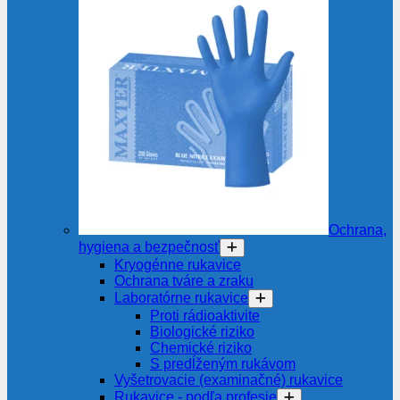
Ochrana,
hygiena a bezpečnosť
Kryogénne rukavice
Ochrana tváre a zraku
Laboratórne rukavice
Proti rádioaktivite
Biologické riziko
Chemické riziko
S predĺženým rukávom
Vyšetrovacie (examinačné) rukavice
Rukavice - podľa profesie