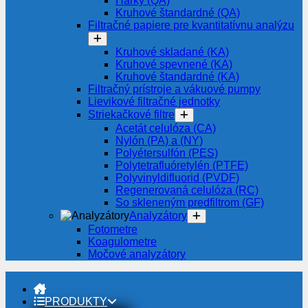
Hárky (QA)
Kruhové štandardné (QA)
Filtračné papiere pre kvantitatívnu analýzu
Kruhové skladané (KA)
Kruhové spevnené (KA)
Kruhové štandardné (KA)
Filtračný prístroje a vákuové pumpy
Lievikové filtračné jednotky
Striekačkové filtre
Acetát celulóza (CA)
Nylón (PA) a (NY)
Polyétersulfón (PES)
Polytetrafluóretylén (PTFE)
Polyvinyldifluorid (PVDF)
Regenerovaná celulóza (RC)
So skleneným predfiltrom (GF)
Analyzátory
Fotometre
Koagulometre
Močové analyzátory
PRODUKTY