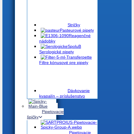
Stričky
Pasteurové pipety
Reagenčné
nádobky
Serologické pipety
Filtre kónusové pre pipety
Dávkovanie
kvapalín – príslušenstvo
Pipetovacie
špičky
Pipetovacie