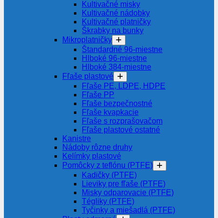
Kultivačné misky
Kultivačné nádobky
Kultivačné platničky
Škrabky na bunky
Mikroplatničky
Štandardné 96-miestne
Hlboké 96-miestne
Hlboké 384-miestne
Fľaše plastové
Fľaše PE, LDPE, HDPE
Fľaše PP
Fľaše bezpečnostné
Fľaše kvapkacie
Fľaše s rozprašovačom
Fľaše plastové ostatné
Kanistre
Nádoby rôzne druhy
Kelímky plastové
Pomôcky z teflónu (PTFE)
Kadičky (PTFE)
Lieviky pre fľaše (PTFE)
Misky odparovacie (PTFE)
Tégliky (PTFE)
Tyčinky a miešadlá (PTFE)