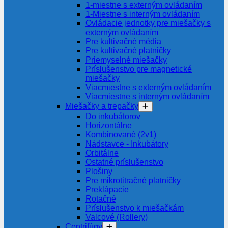
1-miestne s externým ovládaním
1-Miestne s interným ovládaním
Ovládacie jednotky pre miešačky s
externým ovládaním
Pre kultivačné média
Pre kultivačné platničky
Priemyselné miešačky
Príslušenstvo pre magnetické
miešačky
Viacmiestne s externým ovládaním
Viacmiestne s interným ovládaním
Miešačky a trepačky
Do inkubátorov
Horizontálne
Kombinované (2v1)
Nádstavce - Inkubátory
Orbitálne
Ostatné príslušenstvo
Plošiny
Pre mikrotitračné platničky
Preklápacie
Rotačné
Príslušenstvo k miešačkám
Valcové (Rollery)
Centrifúgy