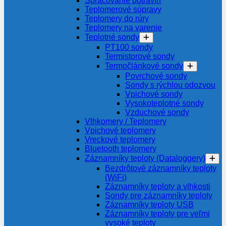
Spracovanie potravín
Teplomerové súpravy
Teplomery do rúry
Teplomery na varenie
Teplotné sondy
PT100 sondy
Termistorové sondy
Termočlánkové sondy
Povrchové sondy
Sondy s rýchlou odozvou
Vpichové sondy
Vysokoteplotné sondy
Vzduchové sondy
Vlhkomery / Teplomery
Vpichové teplomery
Vreckové teplomery
Bluetooth teplomery
Záznamníky teploty (Dataloggery)
Bezdrôtové záznamníky teploty
(WiFi)
Záznamníky teploty a vlhkosti
Sondy pre záznamníky teploty
Záznamníky teploty USB
Záznamníky teploty pre veľmi
vysoké teploty