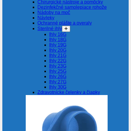
Chirurgické nástroje a pomôcky
Dezinfekčné samolepiace rohože
Nádoby na moč
Návleky
Ochranné plášte a overaly
Sterilné ihly
Ihly 16G
Ihly 18G
Ihly 19G
Ihly 20G
Ihly 21G
Ihly 22G
Ihly 23G
Ihly 25G
Ihly 26G
Ihly 27G
Ihly 30G
Zdravotnícke čelenky a čiapky