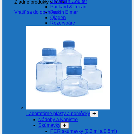
Beckman Coulter
Žiadne produkty v košíku.
Packard & Tecan
Perkin Elmer
Vrátiť sa do obchodu
Qiagen
Rezervoáre
Laboratórne plasty a pomôcky
Nádoby a Kanistre
Skúmavky
PCR skúmavky (0,2 ml a 0,5ml)