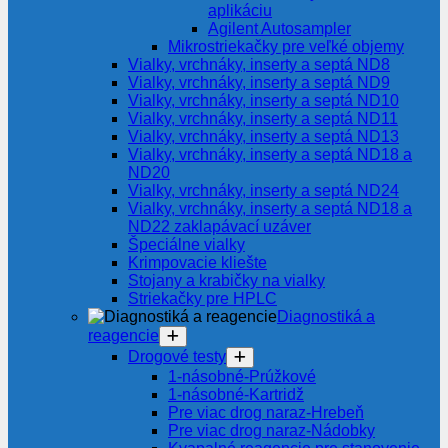
aplikáciu
Agilent Autosampler
Mikrostriekačky pre veľké objemy
Vialky, vrchnáky, inserty a septá ND8
Vialky, vrchnáky, inserty a septá ND9
Vialky, vrchnáky, inserty a septá ND10
Vialky, vrchnáky, inserty a septá ND11
Vialky, vrchnáky, inserty a septá ND13
Vialky, vrchnáky, inserty a septá ND18 a
ND20
Vialky, vrchnáky, inserty a septá ND24
Vialky, vrchnáky, inserty a septá ND18 a
ND22 zaklapávací uzáver
Špeciálne vialky
Krimpovacie kliešte
Stojany a krabičky na vialky
Striekačky pre HPLC
Diagnostiká a
reagencie
Drogové testy
1-násobné-Prúžkové
1-násobné-Kartridž
Pre viac drog naraz-Hrebeň
Pre viac drog naraz-Nádobky