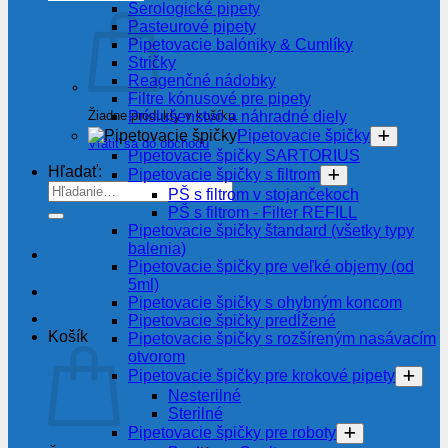
Serologické pipety
Pasteurové pipety
Pipetovacie balóniky & Cumlíky
Stričky
Reagenčné nádobky
Filtre kónusové pre pipety
Žiadne produkty v košíku.
Príslušenstvo a náhradné diely
Pipetovacie špičky
Vrátiť sa do obchodu
Pipetovacie špičky SARTORIUS
Hľadať:
Pipetovacie špičky s filtrom
PŠ s filtrom v stojančekoch
PŠ s filtrom - Filter REFILL
Pipetovacie špičky štandard (všetky typy
balenia)
Pipetovacie špičky pre veľké objemy (od
5ml)
Pipetovacie špičky s ohybným koncom
Pipetovacie špičky predĺžené
Košík
Pipetovacie špičky s rozšíreným nasávacím
otvorom
Pipetovacie špičky pre krokové pipety
Nesterilné
Sterilné
Pipetovacie špičky pre roboty