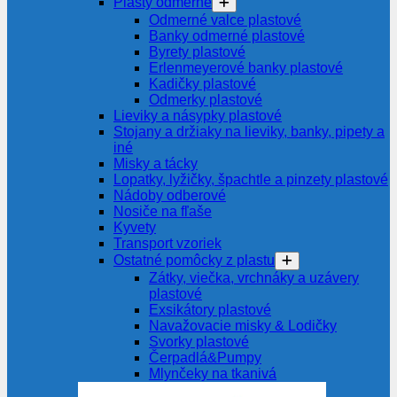
Plasty odmerné
Odmerné valce plastové
Banky odmerné plastové
Byrety plastové
Erlenmeyerové banky plastové
Kadičky plastové
Odmerky plastové
Lieviky a násypky plastové
Stojany a držiaky na lieviky, banky, pipety a
iné
Misky a tácky
Lopatky, lyžičky, špachtle a pinzety plastové
Nádoby odberové
Nosiče na fľaše
Kyvety
Transport vzoriek
Ostatné pomôcky z plastu
Zátky, viečka, vrchnáky a uzávery
plastové
Exsikátory plastové
Navažovacie misky & Lodičky
Svorky plastové
Čerpadlá&Pumpy
Mlynčeky na tkanivá