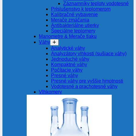
Záznamníky teploty vodotesné
Príslušenstvo k teplomerom
Kalibračné vybavenie
Merače zmáčania
Antibakteriálne utierky
Špeciálne teplomery
Manometre & Merače tlaku
Váhy
Analytické váhy
Analyzátory vlhkosti (sušiace váhy)
Jednoduché váhy
Kompaktné váhy
Počítacie váhy
Presné váhy
Presné váhy pre vyššie hmotnosti
Vodotesné a prachotesné váhy
Vlhkomery