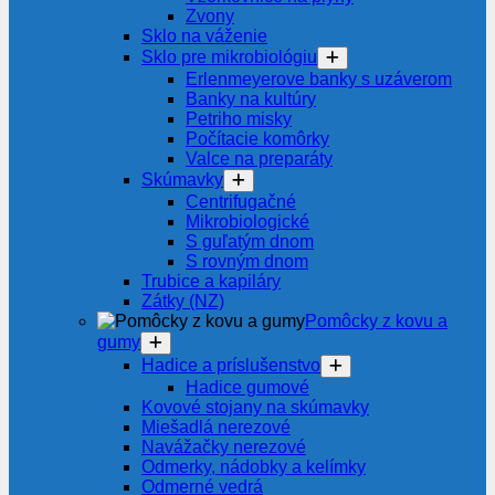
Zvony
Sklo na váženie
Sklo pre mikrobiológiu
Erlenmeyerove banky s uzáverom
Banky na kultúry
Petriho misky
Počítacie komôrky
Valce na preparáty
Skúmavky
Centrifugačné
Mikrobiologické
S guľatým dnom
S rovným dnom
Trubice a kapiláry
Zátky (NZ)
Pomôcky z kovu a
gumy
Hadice a príslušenstvo
Hadice gumové
Kovové stojany na skúmavky
Miešadlá nerezové
Navážačky nerezové
Odmerky, nádobky a kelímky
Odmerné vedrá