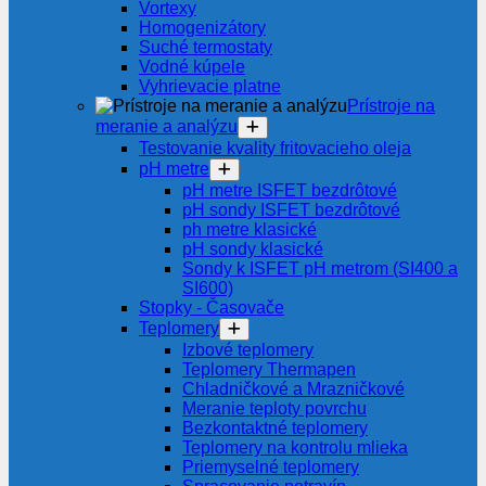
Vortexy
Homogenizátory
Suché termostaty
Vodné kúpele
Vyhrievacie platne
Prístroje na
meranie a analýzu
Testovanie kvality fritovacieho oleja
pH metre
pH metre ISFET bezdrôtové
pH sondy ISFET bezdrôtové
ph metre klasické
pH sondy klasické
Sondy k ISFET pH metrom (SI400 a
SI600)
Stopky - Časovače
Teplomery
Izbové teplomery
Teplomery Thermapen
Chladničkové a Mrazničkové
Meranie teploty povrchu
Bezkontaktné teplomery
Teplomery na kontrolu mlieka
Priemyselné teplomery