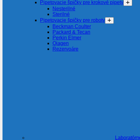
Pipetovacie špičky pre krokové pipety
Nesterilné
Sterilné
Pipetovacie špičky pre roboty
Beckman Coulter
Packard & Tecan
Perkin Elmer
Qiagen
Rezervoáre
Laboratórn