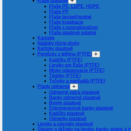
Fľaše plastové
Fľaše PE, LDPE, HDPE
Fľaše PP
Fľaše bezpečnostné
Fľaše kvapkacie
Fľaše s rozprašovačom
Fľaše plastové ostatné
Kanistre
Nádoby rôzne druhy
Kelímky plastové
Pomôcky z teflónu (PTFE)
Kadičky (PTFE)
Lieviky pre fľaše (PTFE)
Misky odparovacie (PTFE)
Tégliky (PTFE)
Tyčinky a miešadlá (PTFE)
Plasty odmerné
Odmerné valce plastové
Banky odmerné plastové
Byrety plastové
Erlenmeyerové banky plastové
Kadičky plastové
Odmerky plastové
Lieviky a násypky plastové
Stojany a držiaky na lieviky, banky, pipety a i