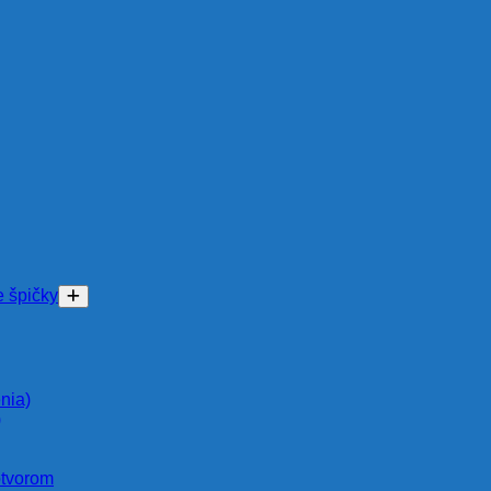
e špičky
nia)
)
otvorom