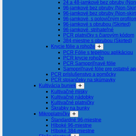
24 a 48-jamkové bez obruby (Non-
96-jamkové bez obruby (Non-Skir
96-jamkové bez obruby (Non-skir
96-jamkové, s polovičným profilom
96-jamkové s obrubou (Skirted)
96-jamkové, strihateľné
PCR platničky s čiarovým kódom
384-miestne s obrubou (Skirted)
Krycie fólie a rohože
PCR Fólie s tepelnou aplikáciou
PCR krycie rohože
PCR Samopriľnavé fólie
Samopriľnavé fólie pre ostatné ap
PCR príslušenstvo a pomôcky
PCR stojančeky na skúmavky
Kultivácia buniek
Kultivačné misky
Kultivačné nádobky
Kultivačné platničky
Škrabky na bunky
Mikroplatničky
Štandardné 96-miestne
Hlboké 96-miestne
Hlboké 384-miestne