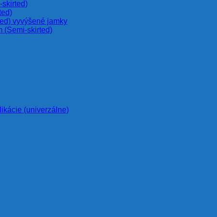
skirted)
ted)
ted) vyvýšené jamky
 (Semi-skirted)
likácie (univerzálne)