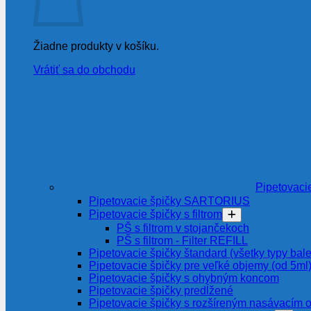
Žiadne produkty v košíku.
Vrátiť sa do obchodu
Pipetovaci
Pipetovacie špičky SARTORIUS
Pipetovacie špičky s filtrom
PŠ s filtrom v stojančekoch
PŠ s filtrom - Filter REFILL
Pipetovacie špičky štandard (všetky typy bale
Pipetovacie špičky pre veľké objemy (od 5ml
Pipetovacie špičky s ohybným koncom
Pipetovacie špičky predĺžené
Pipetovacie špičky s rozšíreným nasávacím 