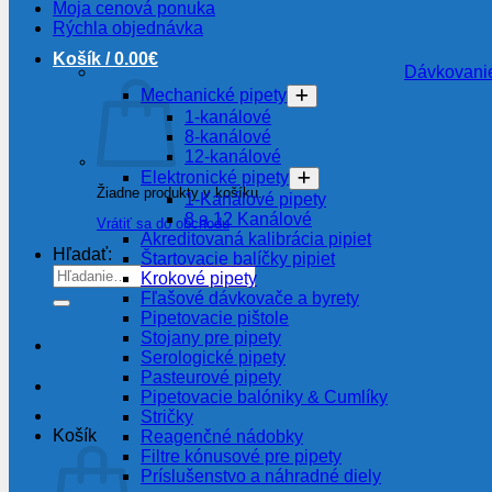
Moja cenová ponuka
Rýchla objednávka
Košík /
0.00
€
Dávkovanie
Mechanické pipety
1-kanálové
8-kanálové
12-kanálové
Elektronické pipety
Žiadne produkty v košíku.
1-Kanálové pipety
8 a 12 Kanálové
Vrátiť sa do obchodu
Akreditovaná kalibrácia pipiet
Hľadať:
Štartovacie balíčky pipiet
Krokové pipety
Fľašové dávkovače a byrety
Pipetovacie pištole
Stojany pre pipety
Serologické pipety
Pasteurové pipety
Pipetovacie balóniky & Cumlíky
Stričky
Košík
Reagenčné nádobky
Filtre kónusové pre pipety
Príslušenstvo a náhradné diely