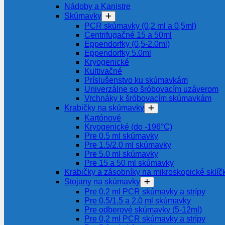
Nádoby a Kanistre
Skúmavky
PCR skúmavky (0,2 ml a 0,5ml)
Centrifugačné 15 a 50ml
Eppendorfky (0,5-2.0ml)
Eppendorfky 5.0ml
Kryogenické
Kultivačné
Príslušenstvo ku skúmavkám
Univerzálne so šróbovacím uzáverom
Vrchnáky k šróbovacím skúmavkám
Krabičky na skúmavky
Kartónové
Kryogenické (do -196°C)
Pre 0.5 ml skúmavky
Pre 1.5/2.0 ml skúmavky
Pre 5.0 ml skúmavky
Pre 15 a 50 ml skúmavky
Krabičky a zásobníky na mikroskopické sklíč
Stojany na skúmavky
Pre 0.2 ml PCR skúmavky a strípy
Pre 0.5/1.5 a 2.0 ml skúmavky
Pre odberové skúmavky (5-12ml)
Pre 0,2 ml PCR skúmavky a strípy