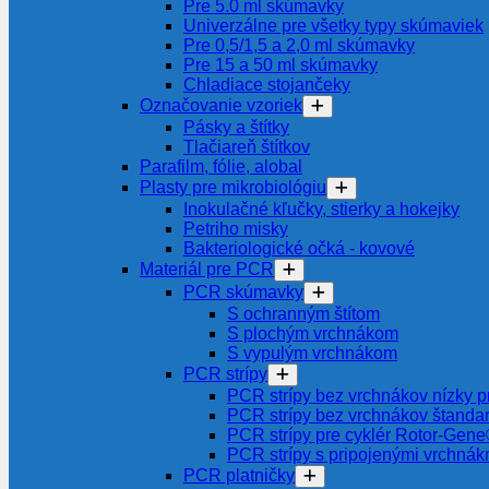
Pre 5.0 ml skúmavky
Univerzálne pre všetky typy skúmaviek
Pre 0,5/1,5 a 2,0 ml skúmavky
Pre 15 a 50 ml skúmavky
Chladiace stojančeky
Označovanie vzoriek
Pásky a štítky
Tlačiareň štítkov
Parafilm, fólie, alobal
Plasty pre mikrobiológiu
Inokulačné kľučky, stierky a hokejky
Petriho misky
Bakteriologické očká - kovové
Materiál pre PCR
PCR skúmavky
S ochranným štítom
S plochým vrchnákom
S vypulým vrchnákom
PCR strípy
PCR strípy bez vrchnákov nízky pr
PCR strípy bez vrchnákov štanda
PCR strípy pre cyklér Rotor-Gen
PCR strípy s pripojenými vrchnák
PCR platničky