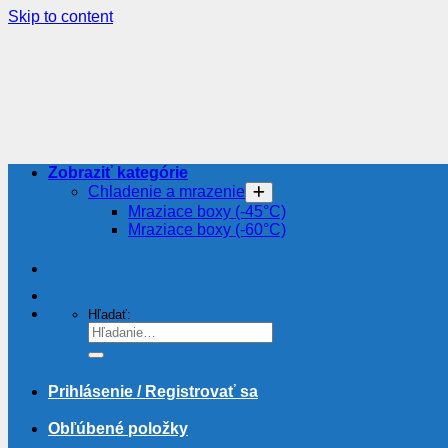
Skip to content
Zobraziť kategórie
Chladenie a mrazenie
Mraziace boxy (-45°C)
Mraziace boxy (-60°C)
Hľadať:
Prihlásenie / Registrovať sa
Obľúbené položky