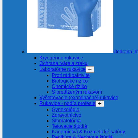
Ochrana, h
Kryogénne rukavice
Ochrana tváre a zraku
Laboratórne rukavice
Proti rádioaktivite
Biologické riziko
Chemické riziko
S predĺženým rukávom
Vyšetrovacie (examinačné) rukavice
Rukavice - podľa profesie
Gynekológia
Zdravotníctvo
Stomatológia
Tetovacie štúdiá
Kaderníctvá & Kozmetické salóny
Pedikúra & Nechtové štúdiá