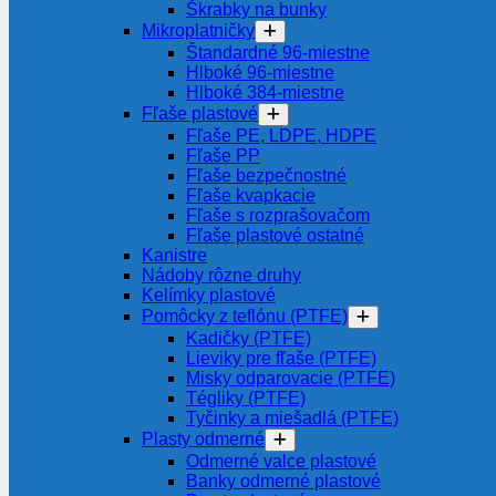
Škrabky na bunky
Mikroplatničky
Štandardné 96-miestne
Hlboké 96-miestne
Hlboké 384-miestne
Fľaše plastové
Fľaše PE, LDPE, HDPE
Fľaše PP
Fľaše bezpečnostné
Fľaše kvapkacie
Fľaše s rozprašovačom
Fľaše plastové ostatné
Kanistre
Nádoby rôzne druhy
Kelímky plastové
Pomôcky z teflónu (PTFE)
Kadičky (PTFE)
Lieviky pre fľaše (PTFE)
Misky odparovacie (PTFE)
Tégliky (PTFE)
Tyčinky a miešadlá (PTFE)
Plasty odmerné
Odmerné valce plastové
Banky odmerné plastové