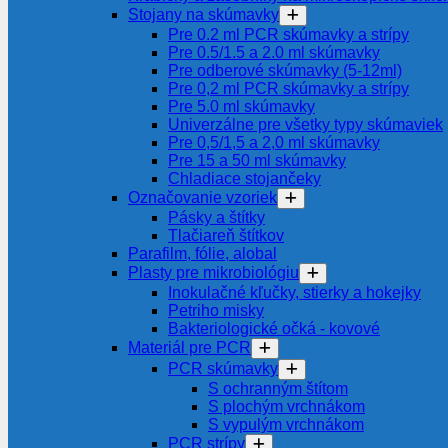
Stojany na skúmavky
Pre 0.2 ml PCR skúmavky a strípy
Pre 0.5/1.5 a 2.0 ml skúmavky
Pre odberové skúmavky (5-12ml)
Pre 0,2 ml PCR skúmavky a strípy
Pre 5.0 ml skúmavky
Univerzálne pre všetky typy skúmaviek
Pre 0,5/1,5 a 2,0 ml skúmavky
Pre 15 a 50 ml skúmavky
Chladiace stojančeky
Označovanie vzoriek
Pásky a štítky
Tlačiareň štítkov
Parafilm, fólie, alobal
Plasty pre mikrobiológiu
Inokulačné kľučky, stierky a hokejky
Petriho misky
Bakteriologické očká - kovové
Materiál pre PCR
PCR skúmavky
S ochranným štítom
S plochým vrchnákom
S vypulým vrchnákom
PCR strípy