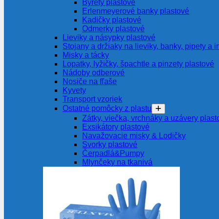
Byrety plastové
Erlenmeyerové banky plastové
Kadičky plastové
Odmerky plastové
Lieviky a násypky plastové
Stojany a držiaky na lieviky, banky, pipety a i
Misky a tácky
Lopatky, lyžičky, špachtle a pinzety plastové
Nádoby odberové
Nosiče na fľaše
Kyvety
Transport vzoriek
Ostatné pomôcky z plastu
Zátky, viečka, vrchnáky a uzávery plast
Exsikátory plastové
Navažovacie misky & Lodičky
Svorky plastové
Čerpadlá&Pumpy
Mlynčeky na tkanivá