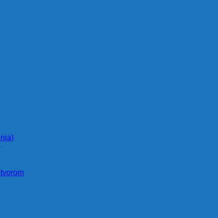
nia)
)
otvorom