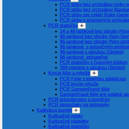
PCR strípy bez vrchnákov nízky pr
PCR strípy bez vrchnákov štanda
PCR strípy pre cyklér Rotor-Gen
PCR strípy s pripojenými vrchnák
PCR platničky
24 a 48-jamkové bez obruby (Non-
96-jamkové bez obruby (Non-Skir
96-jamkové bez obruby (Non-skir
96-jamkové, s polovičným profilom
96-jamkové s obrubou (Skirted)
96-jamkové, strihateľné
PCR platničky s čiarovým kódom
384-miestne s obrubou (Skirted)
Krycie fólie a rohože
PCR Fólie s tepelnou aplikáciou
PCR krycie rohože
PCR Samopriľnavé fólie
Samopriľnavé fólie pre ostatné ap
PCR príslušenstvo a pomôcky
PCR stojančeky na skúmavky
Kultivácia buniek
Kultivačné misky
Kultivačné nádobky
Kultivačné platničky