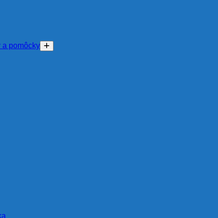
y a pomôcky
ka