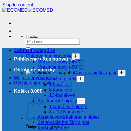
Skip to content
Hľadať:
Zobraziť kategórie
Chladenie a mrazenie
Prihlásenie / Registrovať sa
Mraziace boxy (-45°C)
Mraziace boxy (-60°C)
Obľúbené položky
Dávkovanie kvapalín
Moja cenová ponuka
Mechanické pipety
Rýchla objednávka
1-kanálové
8-kanálové
Košík /
0.00
€
12-kanálové
Elektronické pipety
1-Kanálové pipety
8 a 12 Kanálové
Akreditovaná kalibrácia pipiet
Štartovacie balíčky pipiet
Žiadne produkty v košíku.
Krokové pipety