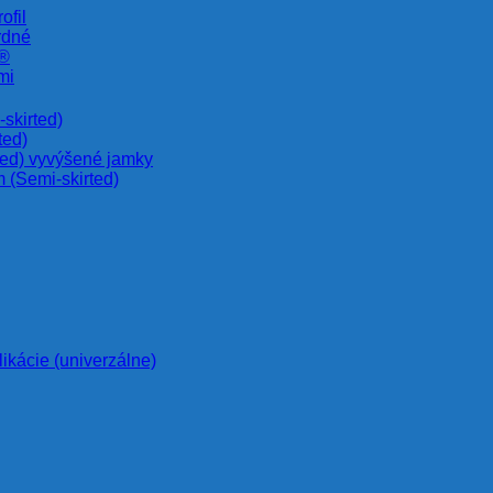
ofil
rdné
e®
mi
skirted)
ted)
ted) vyvýšené jamky
 (Semi-skirted)
likácie (univerzálne)