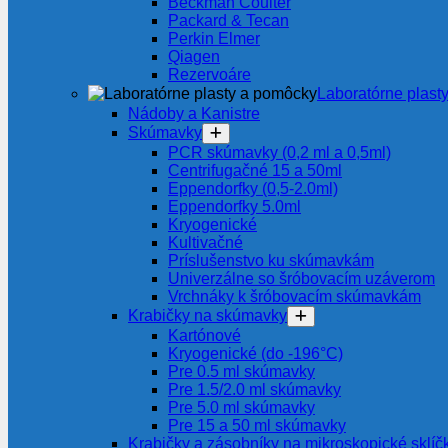
Beckman Coulter
Packard & Tecan
Perkin Elmer
Qiagen
Rezervoáre
Laboratórne plast
Nádoby a Kanistre
Skúmavky
PCR skúmavky (0,2 ml a 0,5ml)
Centrifugačné 15 a 50ml
Eppendorfky (0,5-2.0ml)
Eppendorfky 5.0ml
Kryogenické
Kultivačné
Príslušenstvo ku skúmavkám
Univerzálne so šróbovacím uzáverom
Vrchnáky k šróbovacím skúmavkám
Krabičky na skúmavky
Kartónové
Kryogenické (do -196°C)
Pre 0.5 ml skúmavky
Pre 1.5/2.0 ml skúmavky
Pre 5.0 ml skúmavky
Pre 15 a 50 ml skúmavky
Krabičky a zásobníky na mikroskopické sklíč