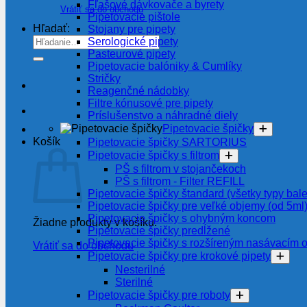
Fľašové dávkovače a byrety
Vrátiť sa do obchodu
Pipetovacie pištole
Hľadať:
Stojany pre pipety
Serologické pipety
Pasteurové pipety
Pipetovacie balóniky & Cumlíky
Stričky
Reagenčné nádobky
Filtre kónusové pre pipety
Príslušenstvo a náhradné diely
Pipetovacie špičky
Košík
Pipetovacie špičky SARTORIUS
Pipetovacie špičky s filtrom
PŠ s filtrom v stojančekoch
PŠ s filtrom - Filter REFILL
Pipetovacie špičky štandard (všetky typy bale
Pipetovacie špičky pre veľké objemy (od 5ml
Pipetovacie špičky s ohybným koncom
Žiadne produkty v košíku.
Pipetovacie špičky predĺžené
Pipetovacie špičky s rozšíreným nasávacím 
Vrátiť sa do obchodu
Pipetovacie špičky pre krokové pipety
Nesterilné
Sterilné
Pipetovacie špičky pre roboty