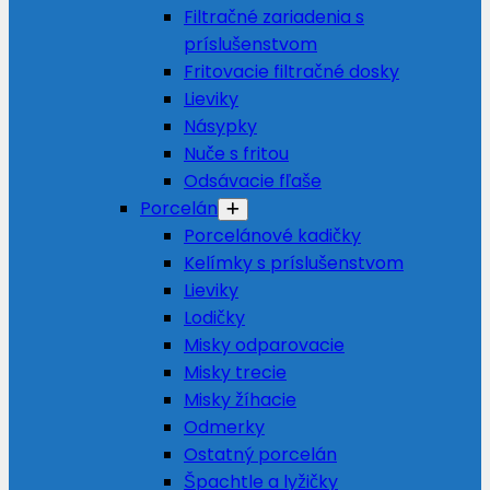
Filtračné zariadenia s
príslušenstvom
Fritovacie filtračné dosky
Lieviky
Násypky
Nuče s fritou
Odsávacie fľaše
Porcelán
Porcelánové kadičky
Kelímky s príslušenstvom
Lieviky
Lodičky
Misky odparovacie
Misky trecie
Misky žíhacie
Odmerky
Ostatný porcelán
Špachtle a lyžičky