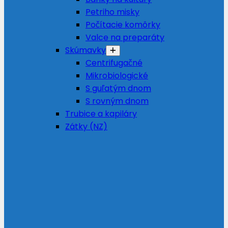
Petriho misky
Počítacie komôrky
Valce na preparáty
Skúmavky
Centrifugačné
Mikrobiologické
S guľatým dnom
S rovným dnom
Trubice a kapiláry
Zátky (NZ)