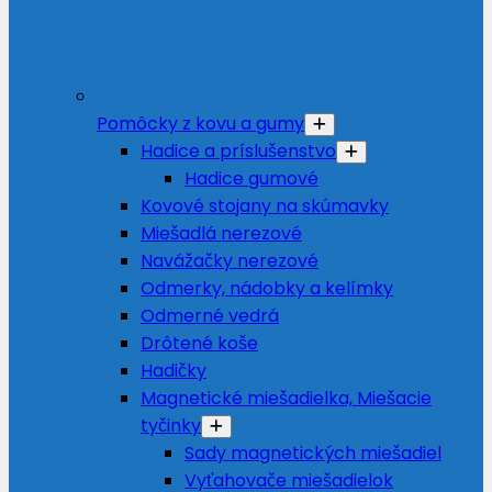
Pomôcky z kovu a gumy
Hadice a príslušenstvo
Hadice gumové
Kovové stojany na skúmavky
Miešadlá nerezové
Navážačky nerezové
Odmerky, nádobky a kelímky
Odmerné vedrá
Drôtené koše
Hadičky
Magnetické miešadielka, Miešacie
tyčinky
Sady magnetických miešadiel
Vyťahovače miešadielok