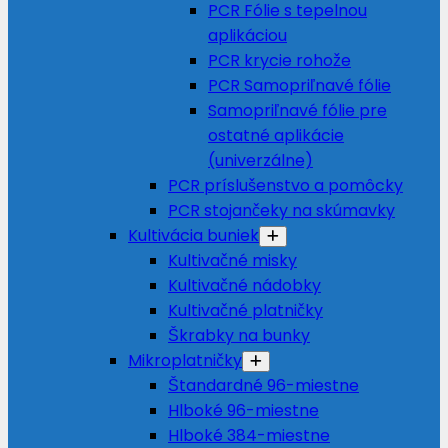
PCR Fólie s tepelnou
aplikáciou
PCR krycie rohože
PCR Samopriľnavé fólie
Samopriľnavé fólie pre
ostatné aplikácie
(univerzálne)
PCR príslušenstvo a pomôcky
PCR stojančeky na skúmavky
Kultivácia buniek
Kultivačné misky
Kultivačné nádobky
Kultivačné platničky
Škrabky na bunky
Mikroplatničky
Štandardné 96-miestne
Hlboké 96-miestne
Hlboké 384-miestne