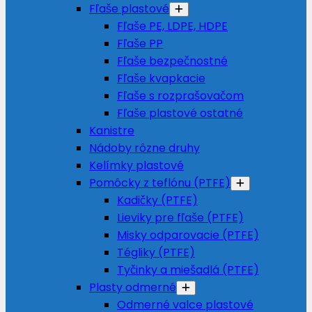
Fľaše plastové
Fľaše PE, LDPE, HDPE
Fľaše PP
Fľaše bezpečnostné
Fľaše kvapkacie
Fľaše s rozprašovačom
Fľaše plastové ostatné
Kanistre
Nádoby rôzne druhy
Kelímky plastové
Pomôcky z teflónu (PTFE)
Kadičky (PTFE)
Lieviky pre fľaše (PTFE)
Misky odparovacie (PTFE)
Tégliky (PTFE)
Tyčinky a miešadlá (PTFE)
Plasty odmerné
Odmerné valce plastové