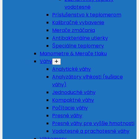
vodotesné
Príslušenstvo k teplomerom
Kalibračné vybavenie
Merače zmáčania
Antibakteriálne utierky
Špeciálne teplomery
Manometre & Merače tlaku
Váhy
Analytické váhy
Analyzátory vlhkosti (sušiace
váhy)
Jednoduché váhy
Kompaktné váhy
Počítacie váhy
Presné váhy
Presné váhy pre vyššie hmotnosti
Vodotesné a prachotesné váhy
Vlhkomery