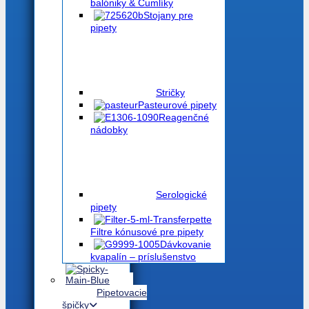
balóniky & Cumlíky
Stojany pre
pipety
Stričky
Pasteurové pipety
Reagenčné
nádobky
Serologické
pipety
Filtre kónusové pre pipety
Dávkovanie
kvapalín – príslušenstvo
Pipetovacie
špičky