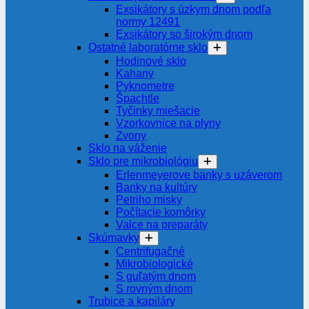
Exsikátory s úzkym dnom podľa
normy 12491
Exsikátory so širokým dnom
Ostatné laboratórne sklo
Hodinové sklo
Kahany
Pyknometre
Špachtle
Tyčinky miešacie
Vzorkovnice na plyny
Zvony
Sklo na váženie
Sklo pre mikrobiológiu
Erlenmeyerove banky s uzáverom
Banky na kultúry
Petriho misky
Počítacie komôrky
Valce na preparáty
Skúmavky
Centrifugačné
Mikrobiologické
S guľatým dnom
S rovným dnom
Trubice a kapiláry