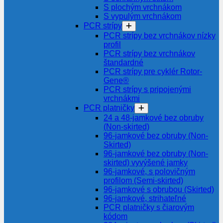
S plochým vrchnákom
S vypulým vrchnákom
PCR strípy
PCR strípy bez vrchnákov nízky
profil
PCR strípy bez vrchnákov
štandardné
PCR strípy pre cyklér Rotor-
Gene®
PCR strípy s pripojenými
vrchnákmi
PCR platničky
24 a 48-jamkové bez obruby
(Non-skirted)
96-jamkové bez obruby (Non-
Skirted)
96-jamkové bez obruby (Non-
skirted) vyvýšené jamky
96-jamkové, s polovičným
profilom (Semi-skirted)
96-jamkové s obrubou (Skirted)
96-jamkové, strihateľné
PCR platničky s čiarovým
kódom