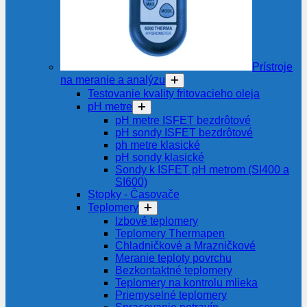
Prístroje
na meranie a analýzu
Testovanie kvality fritovacieho oleja
pH metre
pH metre ISFET bezdrôtové
pH sondy ISFET bezdrôtové
ph metre klasické
pH sondy klasické
Sondy k ISFET pH metrom (SI400 a
SI600)
Stopky - Časovače
Teplomery
Izbové teplomery
Teplomery Thermapen
Chladničkové a Mrazničkové
Meranie teploty povrchu
Bezkontaktné teplomery
Teplomery na kontrolu mlieka
Priemyselné teplomery