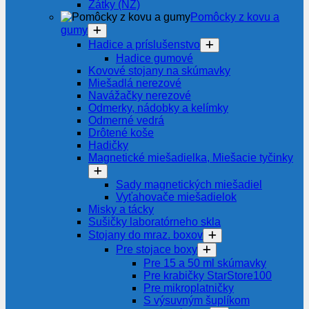
Zátky (NZ)
Pomôcky z kovu a
gumy
Hadice a príslušenstvo
Hadice gumové
Kovové stojany na skúmavky
Miešadlá nerezové
Navážačky nerezové
Odmerky, nádobky a kelímky
Odmerné vedrá
Drôtené koše
Hadičky
Magnetické miešadielka, Miešacie tyčinky
Sady magnetických miešadiel
Vyťahovače miešadielok
Misky a tácky
Sušičky laboratórneho skla
Stojany do mraz. boxov
Pre stojace boxy
Pre 15 a 50 ml skúmavky
Pre krabičky StarStore100
Pre mikroplatničky
S výsuvným šuplíkom