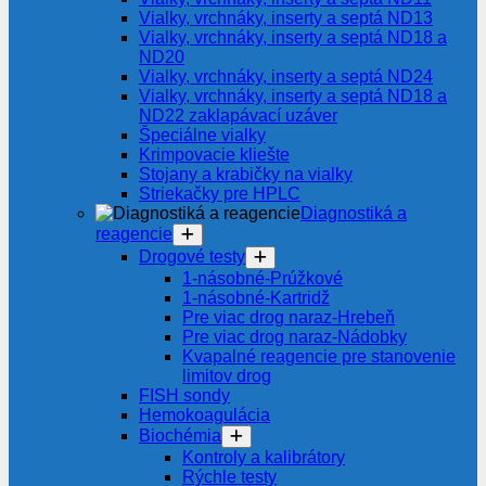
Vialky, vrchnáky, inserty a septá ND13
Vialky, vrchnáky, inserty a septá ND18 a
ND20
Vialky, vrchnáky, inserty a septá ND24
Vialky, vrchnáky, inserty a septá ND18 a
ND22 zaklapávací uzáver
Špeciálne vialky
Krimpovacie kliešte
Stojany a krabičky na vialky
Striekačky pre HPLC
Diagnostiká a
reagencie
Drogové testy
1-násobné-Prúžkové
1-násobné-Kartridž
Pre viac drog naraz-Hrebeň
Pre viac drog naraz-Nádobky
Kvapalné reagencie pre stanovenie
limitov drog
FISH sondy
Hemokoagulácia
Biochémia
Kontroly a kalibrátory
Rýchle testy