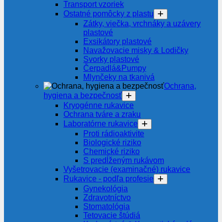
Transport vzoriek
Ostatné pomôcky z plastu
Zátky, viečka, vrchnáky a uzávery
plastové
Exsikátory plastové
Navažovacie misky & Lodičky
Svorky plastové
Čerpadlá&Pumpy
Mlynčeky na tkanivá
Ochrana,
hygiena a bezpečnosť
Kryogénne rukavice
Ochrana tváre a zraku
Laboratórne rukavice
Proti rádioaktivite
Biologické riziko
Chemické riziko
S predĺženým rukávom
Vyšetrovacie (examinačné) rukavice
Rukavice - podľa profesie
Gynekológia
Zdravotníctvo
Stomatológia
Tetovacie štúdiá