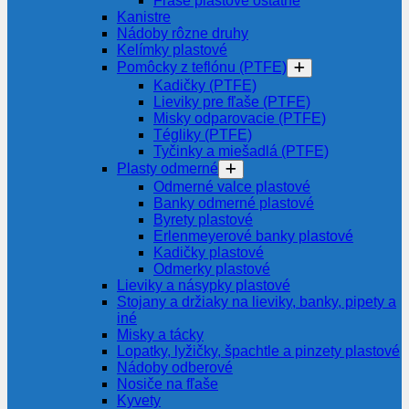
Fľaše plastové ostatné
Kanistre
Nádoby rôzne druhy
Kelímky plastové
Pomôcky z teflónu (PTFE)
Kadičky (PTFE)
Lieviky pre fľaše (PTFE)
Misky odparovacie (PTFE)
Tégliky (PTFE)
Tyčinky a miešadlá (PTFE)
Plasty odmerné
Odmerné valce plastové
Banky odmerné plastové
Byrety plastové
Erlenmeyerové banky plastové
Kadičky plastové
Odmerky plastové
Lieviky a násypky plastové
Stojany a držiaky na lieviky, banky, pipety a
iné
Misky a tácky
Lopatky, lyžičky, špachtle a pinzety plastové
Nádoby odberové
Nosiče na fľaše
Kyvety