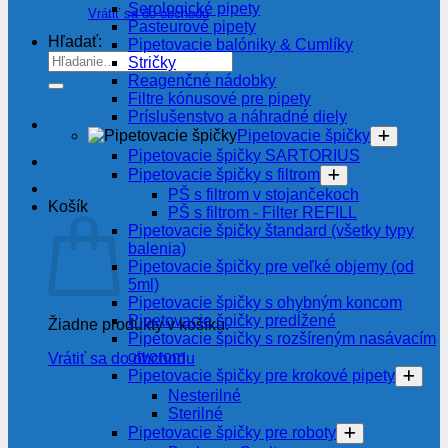
Serologické pipety
Vrátiť sa do obchodu
Pasteurové pipety
Hľadať:
Pipetovacie balóniky & Cumlíky
Stričky
Reagenčné nádobky
Filtre kónusové pre pipety
Príslušenstvo a náhradné diely
Pipetovacie špičky
Pipetovacie špičky SARTORIUS
Pipetovacie špičky s filtrom
PŠ s filtrom v stojančekoch
Košík
PŠ s filtrom - Filter REFILL
Pipetovacie špičky štandard (všetky typy
balenia)
Pipetovacie špičky pre veľké objemy (od
5ml)
Pipetovacie špičky s ohybným koncom
Pipetovacie špičky predĺžené
Žiadne produkty v košíku.
Pipetovacie špičky s rozšíreným nasávacím
otvorom
Vrátiť sa do obchodu
Pipetovacie špičky pre krokové pipety
Nesterilné
Sterilné
Pipetovacie špičky pre roboty