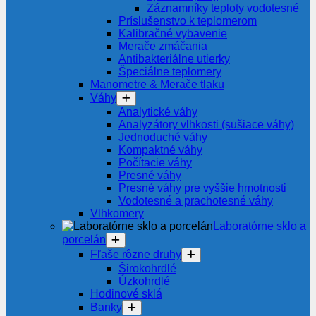
Záznamníky teploty vodotesné
Príslušenstvo k teplomerom
Kalibračné vybavenie
Merače zmáčania
Antibakteriálne utierky
Špeciálne teplomery
Manometre & Merače tlaku
Váhy
Analytické váhy
Analyzátory vlhkosti (sušiace váhy)
Jednoduché váhy
Kompaktné váhy
Počítacie váhy
Presné váhy
Presné váhy pre vyššie hmotnosti
Vodotesné a prachotesné váhy
Vlhkomery
Laboratórne sklo a
porcelán
Fľaše rôzne druhy
Širokohrdlé
Úzkohrdlé
Hodinové sklá
Banky