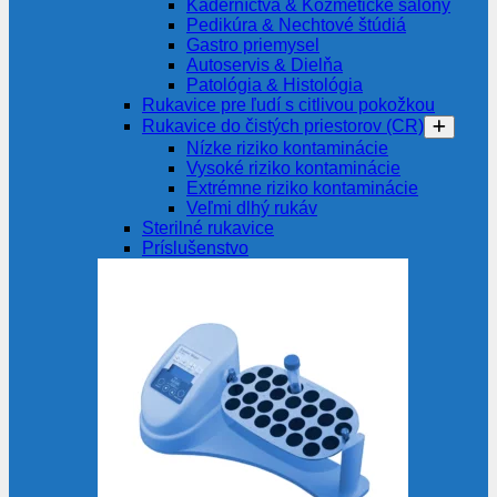
Kaderníctvá & Kozmetické salóny
Pedikúra & Nechtové štúdiá
Gastro priemysel
Autoservis & Dielňa
Patológia & Histológia
Rukavice pre ľudí s citlivou pokožkou
Rukavice do čistých priestorov (CR)
Nízke riziko kontaminácie
Vysoké riziko kontaminácie
Extrémne riziko kontaminácie
Veľmi dlhý rukáv
Sterilné rukavice
Príslušenstvo