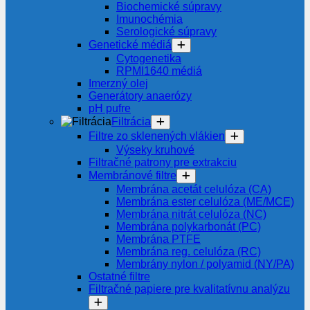
Biochemické súpravy
Imunochémia
Serologické súpravy
Genetické médiá
Cytogenetika
RPMI1640 médiá
Imerzný olej
Generátory anaerózy
pH pufre
Filtrácia
Filtre zo sklenených vlákien
Výseky kruhové
Filtračné patrony pre extrakciu
Membránové filtre
Membrána acetát celulóza (CA)
Membrána ester celulóza (ME/MCE)
Membrána nitrát celulóza (NC)
Membrána polykarbonát (PC)
Membrána PTFE
Membrána reg. celulóza (RC)
Membrány nylon / polyamid (NY/PA)
Ostatné filtre
Filtračné papiere pre kvalitatívnu analýzu