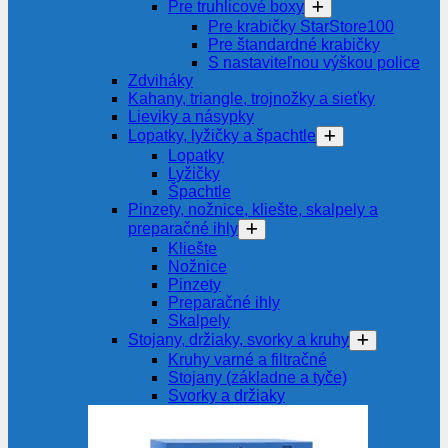
Pre truhlicové boxy
Pre krabičky StarStore100
Pre štandardné krabičky
S nastaviteľnou výškou police
Zdviháky
Kahany, triangle, trojnožky a sieťky
Lieviky a násypky
Lopatky, lyžičky a špachtle
Lopatky
Lyžičky
Špachtle
Pinzety, nožnice, kliešte, skalpely a
preparačné ihly
Kliešte
Nožnice
Pinzety
Preparačné ihly
Skalpely
Stojany, držiaky, svorky a kruhy
Kruhy varné a filtračné
Stojany (základne a tyče)
Svorky a držiaky