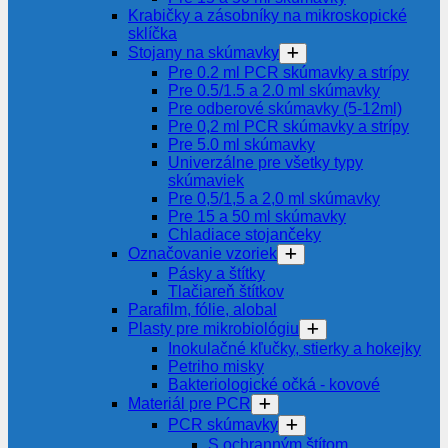
Krabičky a zásobníky na mikroskopické
sklíčka
Stojany na skúmavky
Pre 0.2 ml PCR skúmavky a strípy
Pre 0.5/1.5 a 2.0 ml skúmavky
Pre odberové skúmavky (5-12ml)
Pre 0,2 ml PCR skúmavky a strípy
Pre 5.0 ml skúmavky
Univerzálne pre všetky typy
skúmaviek
Pre 0,5/1,5 a 2,0 ml skúmavky
Pre 15 a 50 ml skúmavky
Chladiace stojančeky
Označovanie vzoriek
Pásky a štítky
Tlačiareň štítkov
Parafilm, fólie, alobal
Plasty pre mikrobiológiu
Inokulačné kľučky, stierky a hokejky
Petriho misky
Bakteriologické očká - kovové
Materiál pre PCR
PCR skúmavky
S ochranným štítom