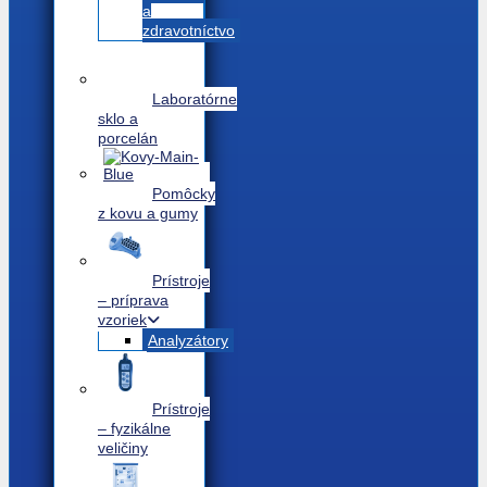
a
zdravotníctvo
Laboratórne
sklo a
porcelán
Pomôcky
z kovu a gumy
Prístroje
– príprava
vzoriek
Analyzátory
Prístroje
– fyzikálne
veličiny