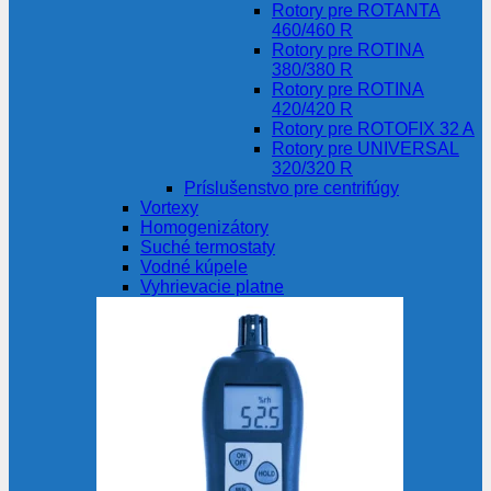
Rotory pre ROTANTA
460/460 R
Rotory pre ROTINA
380/380 R
Rotory pre ROTINA
420/420 R
Rotory pre ROTOFIX 32 A
Rotory pre UNIVERSAL
320/320 R
Príslušenstvo pre centrifúgy
Vortexy
Homogenizátory
Suché termostaty
Vodné kúpele
Vyhrievacie platne