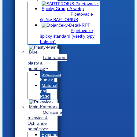
Pipetovacie
špičky SARTORIUS
Pipetovacie
špičky štandard (všetky typy
balenia)
Laboratórne
plasty a
pomôcky
Separácia
buniek
Materiál
pre
PCR
Ochranné
rukavice &
Ochranné
pomôcky
Hygiena