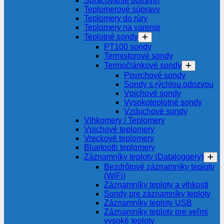
Spracovanie potravín
Teplomerové súpravy
Teplomery do rúry
Teplomery na varenie
Teplotné sondy
PT100 sondy
Termistorové sondy
Termočlánkové sondy
Povrchové sondy
Sondy s rýchlou odozvou
Vpichové sondy
Vysokoteplotné sondy
Vzduchové sondy
Vlhkomery / Teplomery
Vpichové teplomery
Vreckové teplomery
Bluetooth teplomery
Záznamníky teploty (Dataloggery)
Bezdrôtové záznamníky teploty
(WiFi)
Záznamníky teploty a vlhkosti
Sondy pre záznamníky teploty
Záznamníky teploty USB
Záznamníky teploty pre veľmi
vysoké teploty