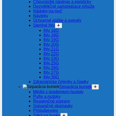
Chirurgické nástroje a pomôcky
Dezinfekčné samolepiace rohože
Nádoby na moč
Návleky
Ochranné plášte a overaly
Sterilné ihly
Ihly 16G
Ihly 18G
Ihly 19G
Ihly 20G
Ihly 21G
Ihly 22G
Ihly 23G
Ihly 25G
Ihly 26G
Ihly 27G
Ihly 30G
Zdravotnícke čelenky a čiapky
Separácia buniek
Médiá s gradientom hustoty
Pufre a roztoky
Reagenčné súpravy
Separačné skúmavky
Príslušenstvo
Sitká na bunky