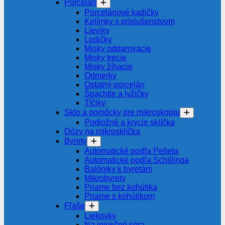
Porcelán
Porcelánové kadičky
Kelímky s príslušenstvom
Lieviky
Lodičky
Misky odparovacie
Misky trecie
Misky žíhacie
Odmerky
Ostatný porcelán
Špachtle a lyžičky
Tĺčiky
Sklo a pomôcky pre mikroskopiu
Podložné a krycie sklíčka
Dózy na mikrosklíčka
Byrety
Automatické podľa Pelleta
Automatické podľa Schillinga
Balóniky k byretám
Mikrobyrety
Priame bez kohútika
Priame s kohútikom
Fľaše
Liekovky
Na injekčné séra