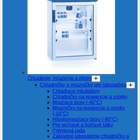
Chladenie, mrazenie a ohrev
Chladničky a mrazničky pre laboratória
Chladiace inkubátory
Chladničky na reagencie a vzorky
Mraziace boxy (-40°C)
Mrazničky na reagencie a vzorky
(-18°C)
Hlbokomraziace boxy (-80°C)
Pre prchavé a horľavé látky
Prémiová rada
Základné laboratórne chladničky a