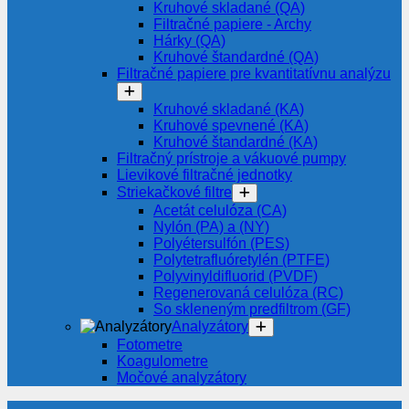
Kruhové skladané (QA)
Filtračné papiere - Archy
Hárky (QA)
Kruhové štandardné (QA)
Filtračné papiere pre kvantitatívnu analýzu
Kruhové skladané (KA)
Kruhové spevnené (KA)
Kruhové štandardné (KA)
Filtračný prístroje a vákuové pumpy
Lievikové filtračné jednotky
Striekačkové filtre
Acetát celulóza (CA)
Nylón (PA) a (NY)
Polyétersulfón (PES)
Polytetrafluóretylén (PTFE)
Polyvinyldifluorid (PVDF)
Regenerovaná celulóza (RC)
So skleneným predfiltrom (GF)
Analyzátory
Fotometre
Koagulometre
Močové analyzátory