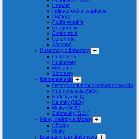
Hranaté
Indikátorové a kvapkacie
Irigátory
Podľa Woulffa
Reagenčné
Širokohrdlé
Úzkohrdlé
Zásobné
Hustomery a liehomery
Cukromery
Hustomery
Muštomer
Vínomery
Kremenné sklo
Ostatný sortiment z kremenného skla
Hodinové sklá (SiO₂)
Kadičky (SiO₂)
Kelímky (SiO₂)
Misky (SiO2)
Skúmavky (SiO₂)
Misky, nádoby a džbány
Džbány
Misky
Exsikátory a príslušenstvo