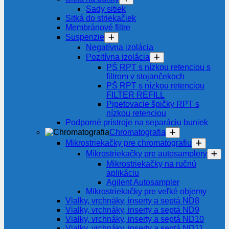
Sady sitiek
Sitká do striekačiek
Membránové filtre
Suspenzie
Negatívna izolácia
Pozitívna izolácia
PŠ RPT s nízkou retenciou s
filtrom v stojančekoch
PŠ RPT s nízkou retenciou
FILTER REFILL
Pipetovacie špičky RPT s
nízkou retenciou
Podporné prístroje na separáciu buniek
Chromatografia
Mikrostriekačky pre chromatografiu
Mikrostriekačky pre autosamplery
Mikrostriekačky na ručnú
aplikáciu
Agilent Autosampler
Mikrostriekačky pre veľké objemy
Vialky, vrchnáky, inserty a septá ND8
Vialky, vrchnáky, inserty a septá ND9
Vialky, vrchnáky, inserty a septá ND10
Vialky, vrchnáky, inserty a septá ND11