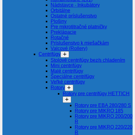
Nádstavce - Inkubátory
Orbitálne
Ostatné príslušenstvo
Plošiny
Pre mikrotitračné platničky
Preklápacie
Rotačné
Príslušenstvo k miešačkám
Valcové (Rollery)
Centrifúgy
Stolové centrifúgy bez/s chladením
Mini centrifúgy
Malé centrifúgy
Špeciálne centrifúgy
Veľké centrifúgy
Rotory
Rotory pre centrifúgy HETTICH
Rotory pre EBA 280/280 S
Rotory pre MIKRO 185
Rotory pre MIKRO 200/200
R
Rotory pre MIKRO 220/220
R