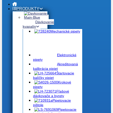
PRODUKTY
Dávkovanie
kvapalín
Mechanické pipety
Elektronické
pipety
Akreditovaná
kalibrácia pipiet
Štartovacie
balíčky pipiet
Krokové
pipety
Fľašové
dávkovače a byrety
Pipetovacie
pištole
Pipetovacie