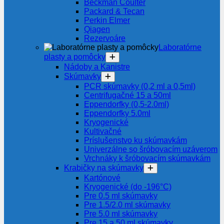
Beckman Coulter
Packard & Tecan
Perkin Elmer
Qiagen
Rezervoáre
Laboratórne
plasty a pomôcky
Nádoby a Kanistre
Skúmavky
PCR skúmavky (0,2 ml a 0,5ml)
Centrifugačné 15 a 50ml
Eppendorfky (0,5-2.0ml)
Eppendorfky 5.0ml
Kryogenické
Kultivačné
Príslušenstvo ku skúmavkám
Univerzálne so šróbovacím uzáverom
Vrchnáky k šróbovacím skúmavkám
Krabičky na skúmavky
Kartónové
Kryogenické (do -196°C)
Pre 0.5 ml skúmavky
Pre 1.5/2.0 ml skúmavky
Pre 5.0 ml skúmavky
Pre 15 a 50 ml skúmavky