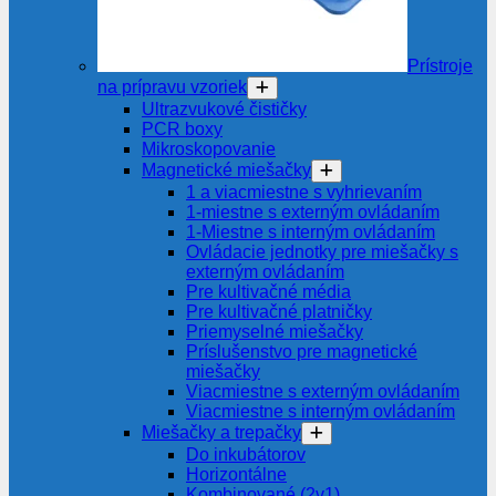
Prístroje
na prípravu vzoriek
Ultrazvukové čističky
PCR boxy
Mikroskopovanie
Magnetické miešačky
1 a viacmiestne s vyhrievaním
1-miestne s externým ovládaním
1-Miestne s interným ovládaním
Ovládacie jednotky pre miešačky s
externým ovládaním
Pre kultivačné média
Pre kultivačné platničky
Priemyselné miešačky
Príslušenstvo pre magnetické
miešačky
Viacmiestne s externým ovládaním
Viacmiestne s interným ovládaním
Miešačky a trepačky
Do inkubátorov
Horizontálne
Kombinované (2v1)