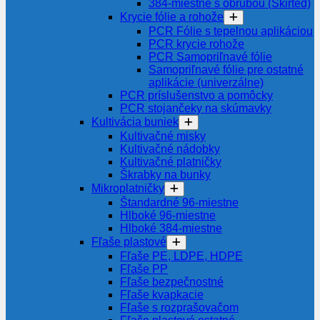
384-miestne s obrubou (Skirted)
Krycie fólie a rohože
PCR Fólie s tepelnou aplikáciou
PCR krycie rohože
PCR Samopriľnavé fólie
Samopriľnavé fólie pre ostatné
aplikácie (univerzálne)
PCR príslušenstvo a pomôcky
PCR stojančeky na skúmavky
Kultivácia buniek
Kultivačné misky
Kultivačné nádobky
Kultivačné platničky
Škrabky na bunky
Mikroplatničky
Štandardné 96-miestne
Hlboké 96-miestne
Hlboké 384-miestne
Fľaše plastové
Fľaše PE, LDPE, HDPE
Fľaše PP
Fľaše bezpečnostné
Fľaše kvapkacie
Fľaše s rozprašovačom