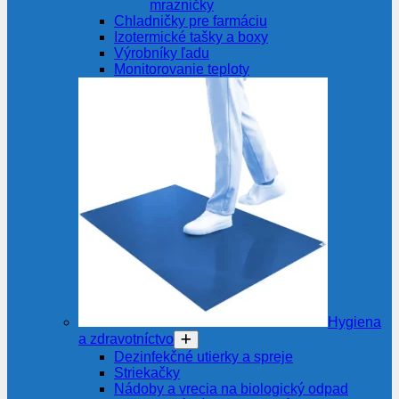
mrazničky
Chladničky pre farmáciu
Izotermické tašky a boxy
Výrobníky ľadu
Monitorovanie teploty
Hygiena
a zdravotníctvo
Dezinfekčné utierky a spreje
Striekačky
Nádoby a vrecia na biologický odpad