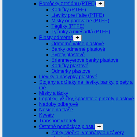
Pomôcky z teflónu (PTFE)
Kadičky (PTFE)
Lieviky pre fľaše (PTFE)
Misky odparovacie (PTFE)
Tégliky (PTFE)
Tyčinky a miešadlá (PTFE)
Plasty odmerné
Odmerné valce plastové
Banky odmerné plastové
Byrety plastové
Erlenmeyerové banky plastové
Kadičky plastové
Odmerky plastové
Lieviky a násypky plastové
Stojany a držiaky na lieviky, banky, pipety a
iné
Misky a tácky
Lopatky, lyžičky, špachtle a pinzety plastové
Nádoby odberové
Nosiče na fľaše
Kyvety
Transport vzoriek
Ostatné pomôcky z plastu
Zátky, viečka, vrchnáky a uzávery