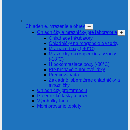
Chladenie, mrazenie a ohrev
Chladničky a mrazničky pre laboratória
Chladiace inkubátory
Chladničky na reagencie a vzorky
Mraziace boxy (-40°C)
Mrazničky na reagencie a vzorky
(-18°C)
Hlbokomraziace boxy (-80°C)
Pre prchavé a horľavé látky
Prémiová rada
Základné laboratórne chladničky a
mrazničky
Chladničky pre farmáciu
Izotermické tašky a boxy
Výrobníky ľadu
Monitorovanie teploty