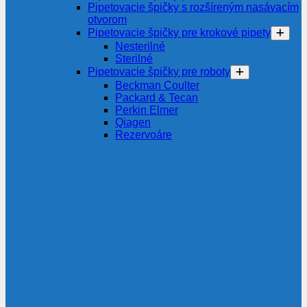
Pipetovacie špičky s rozšíreným nasávacím
otvorom
Pipetovacie špičky pre krokové pipety
Nesterilné
Sterilné
Pipetovacie špičky pre roboty
Beckman Coulter
Packard & Tecan
Perkin Elmer
Qiagen
Rezervoáre