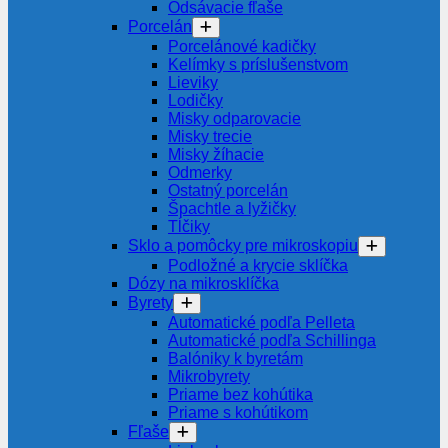
Odsávacie fľaše
Porcelán
Porcelánové kadičky
Kelímky s príslušenstvom
Lieviky
Lodičky
Misky odparovacie
Misky trecie
Misky žíhacie
Odmerky
Ostatný porcelán
Špachtle a lyžičky
Tĺčiky
Sklo a pomôcky pre mikroskopiu
Podložné a krycie sklíčka
Dózy na mikrosklíčka
Byrety
Automatické podľa Pelleta
Automatické podľa Schillinga
Balóniky k byretám
Mikrobyrety
Priame bez kohútika
Priame s kohútikom
Fľaše