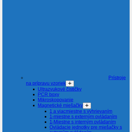
Prístroje
na prípravu vzoriek
Ultrazvukové čističky
PCR boxy
Mikroskopovanie
Magnetické miešačky
1 a viacmiestne s vyhrievaním
1-miestne s externým ovládaním
1-Miestne s interným ovládaním
Ovládacie jednotky pre miešačky s