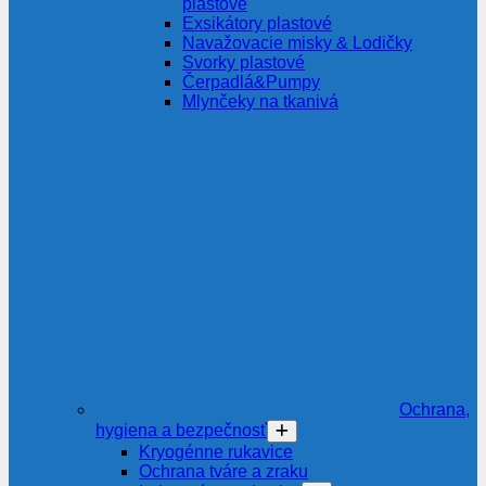
plastové
Exsikátory plastové
Navažovacie misky & Lodičky
Svorky plastové
Čerpadlá&Pumpy
Mlynčeky na tkanivá
Ochrana,
hygiena a bezpečnosť
Kryogénne rukavice
Ochrana tváre a zraku