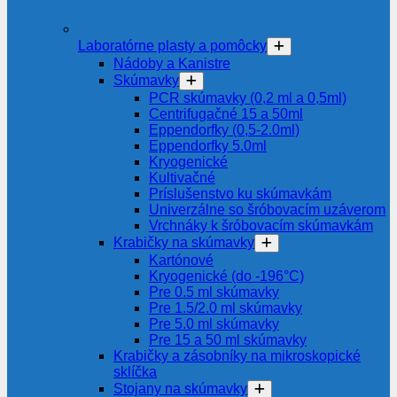
Laboratórne plasty a pomôcky
Nádoby a Kanistre
Skúmavky
PCR skúmavky (0,2 ml a 0,5ml)
Centrifugačné 15 a 50ml
Eppendorfky (0,5-2.0ml)
Eppendorfky 5.0ml
Kryogenické
Kultivačné
Príslušenstvo ku skúmavkám
Univerzálne so šróbovacím uzáverom
Vrchnáky k šróbovacím skúmavkám
Krabičky na skúmavky
Kartónové
Kryogenické (do -196°C)
Pre 0.5 ml skúmavky
Pre 1.5/2.0 ml skúmavky
Pre 5.0 ml skúmavky
Pre 15 a 50 ml skúmavky
Krabičky a zásobníky na mikroskopické
sklíčka
Stojany na skúmavky