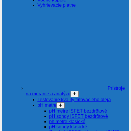
Vyhrievacie platne
Prístroje
na meranie a analýzu
Testovanie kvality fritovacieho oleja
pH metre
pH metre ISFET bezdrôtové
pH sondy ISFET bezdrôtové
ph metre klasické
pH sondy klasické