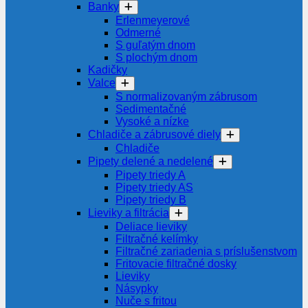
Banky
Erlenmeyerové
Odmerné
S guľatým dnom
S plochým dnom
Kadičky
Valce
S normalizovaným zábrusom
Sedimentačné
Vysoké a nízke
Chladiče a zábrusové diely
Chladiče
Pipety delené a nedelené
Pipety triedy A
Pipety triedy AS
Pipety triedy B
Lieviky a filtrácia
Deliace lieviky
Filtračné kelímky
Filtračné zariadenia s príslušenstvom
Fritovacie filtračné dosky
Lieviky
Násypky
Nuče s fritou