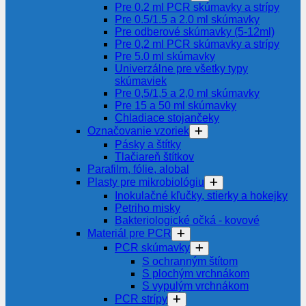
Pre 0.2 ml PCR skúmavky a strípy
Pre 0.5/1.5 a 2.0 ml skúmavky
Pre odberové skúmavky (5-12ml)
Pre 0,2 ml PCR skúmavky a strípy
Pre 5.0 ml skúmavky
Univerzálne pre všetky typy
skúmaviek
Pre 0,5/1,5 a 2,0 ml skúmavky
Pre 15 a 50 ml skúmavky
Chladiace stojančeky
Označovanie vzoriek
Pásky a štítky
Tlačiareň štítkov
Parafilm, fólie, alobal
Plasty pre mikrobiológiu
Inokulačné kľučky, stierky a hokejky
Petriho misky
Bakteriologické očká - kovové
Materiál pre PCR
PCR skúmavky
S ochranným štítom
S plochým vrchnákom
S vypulým vrchnákom
PCR strípy