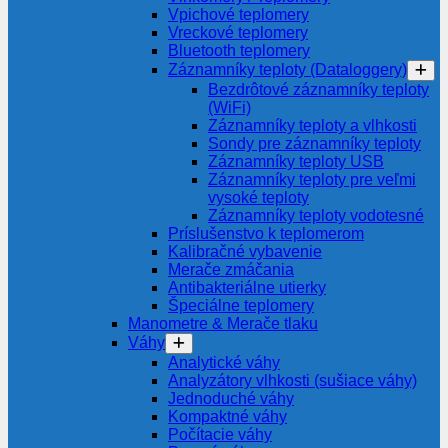
Vpichové teplomery
Vreckové teplomery
Bluetooth teplomery
Záznamníky teploty (Dataloggery)
Bezdrôtové záznamníky teploty
(WiFi)
Záznamníky teploty a vlhkosti
Sondy pre záznamníky teploty
Záznamníky teploty USB
Záznamníky teploty pre veľmi
vysoké teploty
Záznamníky teploty vodotesné
Príslušenstvo k teplomerom
Kalibračné vybavenie
Merače zmáčania
Antibakteriálne utierky
Špeciálne teplomery
Manometre & Merače tlaku
Váhy
Analytické váhy
Analyzátory vlhkosti (sušiace váhy)
Jednoduché váhy
Kompaktné váhy
Počítacie váhy