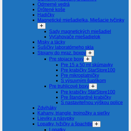
Odmerné vedrá
Drôtené koše
Hadičky
Magnetické miešadielka, Miešacie tyčinky
Sady magnetických miešadiel
Vyťahovače miešadielok
Misky a tácky
Sušičky laboratórneho skla
Stojany do mraz. boxov
Pre stojace boxy
Pre 15 a 50 ml skúmavky
Pre krabičky StarStore100
Pre mikroplatničky
S výsuvným šuplíkom
Pre truhlicové boxy
Pre krabičky StarStore100
Pre štandardné krabičky
S nastaviteľnou výškou police
Zdviháky
Kahany, triangle, trojnožky a sieťky
Lieviky a násypky
Lopatky, lyžičky a špachtle
Lopatky