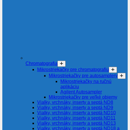
Chromatografia
Mikrostriekačky pre chromatografiu
Mikrostriekačky pre autosamplery
Mikrostriekačky na ručnú
aplikáciu
Agilent Autosampler
Mikrostriekačky pre veľké objemy
Vialky, vrchnáky, inserty a septá ND8
Vialky, vrchnáky, inserty a septá ND9
Vialky, vrchnáky, inserty a septá ND10
Vialky, vrchnáky, inserty a septá ND11
Vialky, vrchnáky, inserty a septá ND13
Vialky, vrchnáky, inserty a septá ND18 a