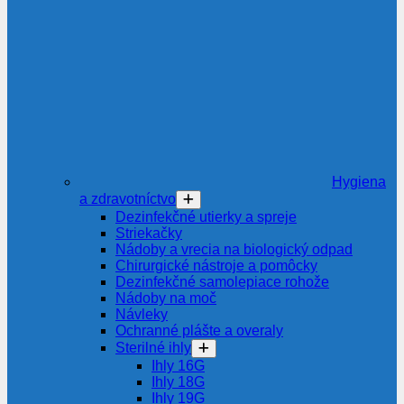
Hygiena
a zdravotníctvo
Dezinfekčné utierky a spreje
Striekačky
Nádoby a vrecia na biologický odpad
Chirurgické nástroje a pomôcky
Dezinfekčné samolepiace rohože
Nádoby na moč
Návleky
Ochranné plášte a overaly
Sterilné ihly
Ihly 16G
Ihly 18G
Ihly 19G