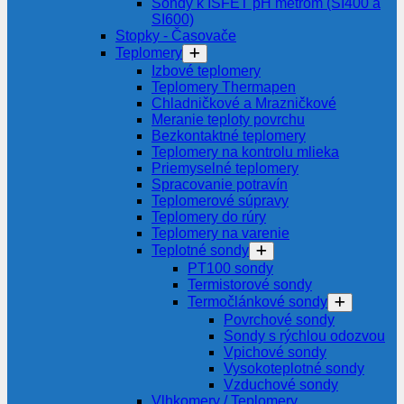
Sondy k ISFET pH metrom (SI400 a
SI600)
Stopky - Časovače
Teplomery
Izbové teplomery
Teplomery Thermapen
Chladničkové a Mrazničkové
Meranie teploty povrchu
Bezkontaktné teplomery
Teplomery na kontrolu mlieka
Priemyselné teplomery
Spracovanie potravín
Teplomerové súpravy
Teplomery do rúry
Teplomery na varenie
Teplotné sondy
PT100 sondy
Termistorové sondy
Termočlánkové sondy
Povrchové sondy
Sondy s rýchlou odozvou
Vpichové sondy
Vysokoteplotné sondy
Vzduchové sondy
Vlhkomery / Teplomery