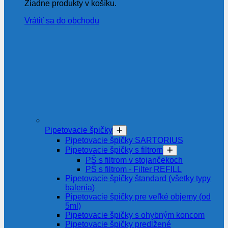
Žiadne produkty v košíku.
Vrátiť sa do obchodu
Pipetovacie špičky
Pipetovacie špičky SARTORIUS
Pipetovacie špičky s filtrom
PŠ s filtrom v stojančekoch
PŠ s filtrom - Filter REFILL
Pipetovacie špičky štandard (všetky typy
balenia)
Pipetovacie špičky pre veľké objemy (od
5ml)
Pipetovacie špičky s ohybným koncom
Pipetovacie špičky predĺžené