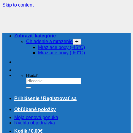
Skip to content
Zobraziť kategórie
Chladenie a mrazenie
Mraziace boxy (-45°C)
Mraziace boxy (-60°C)
Hľadať:
Prihlásenie / Registrovať sa
Obľúbené položky
Moja cenová ponuka
Rýchla objednávka
Košík /
0.00
€