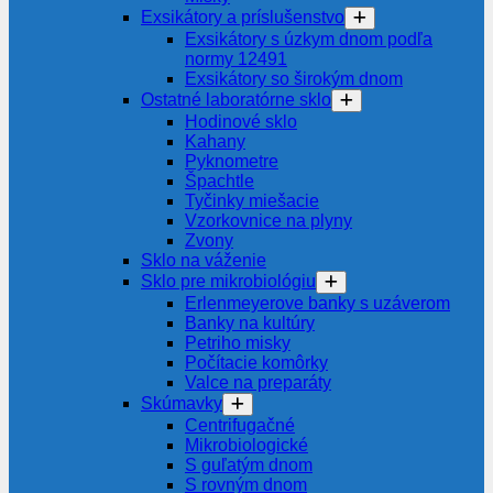
Exsikátory a príslušenstvo
Exsikátory s úzkym dnom podľa
normy 12491
Exsikátory so širokým dnom
Ostatné laboratórne sklo
Hodinové sklo
Kahany
Pyknometre
Špachtle
Tyčinky miešacie
Vzorkovnice na plyny
Zvony
Sklo na váženie
Sklo pre mikrobiológiu
Erlenmeyerove banky s uzáverom
Banky na kultúry
Petriho misky
Počítacie komôrky
Valce na preparáty
Skúmavky
Centrifugačné
Mikrobiologické
S guľatým dnom
S rovným dnom