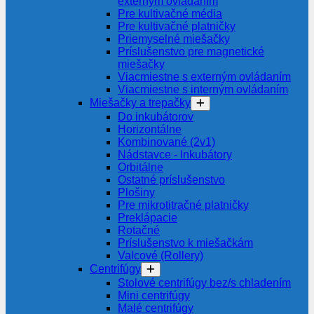
externým ovládaním
Pre kultivačné média
Pre kultivačné platničky
Priemyselné miešačky
Príslušenstvo pre magnetické
miešačky
Viacmiestne s externým ovládaním
Viacmiestne s interným ovládaním
Miešačky a trepačky
Do inkubátorov
Horizontálne
Kombinované (2v1)
Nádstavce - Inkubátory
Orbitálne
Ostatné príslušenstvo
Plošiny
Pre mikrotitračné platničky
Preklápacie
Rotačné
Príslušenstvo k miešačkám
Valcové (Rollery)
Centrifúgy
Stolové centrifúgy bez/s chladením
Mini centrifúgy
Malé centrifúgy