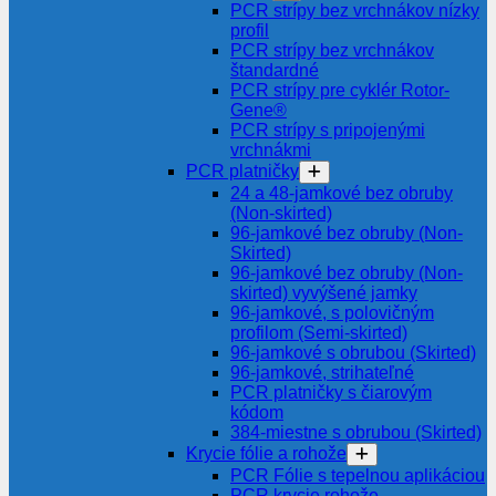
PCR strípy bez vrchnákov nízky
profil
PCR strípy bez vrchnákov
štandardné
PCR strípy pre cyklér Rotor-
Gene®
PCR strípy s pripojenými
vrchnákmi
PCR platničky
24 a 48-jamkové bez obruby
(Non-skirted)
96-jamkové bez obruby (Non-
Skirted)
96-jamkové bez obruby (Non-
skirted) vyvýšené jamky
96-jamkové, s polovičným
profilom (Semi-skirted)
96-jamkové s obrubou (Skirted)
96-jamkové, strihateľné
PCR platničky s čiarovým
kódom
384-miestne s obrubou (Skirted)
Krycie fólie a rohože
PCR Fólie s tepelnou aplikáciou
PCR krycie rohože