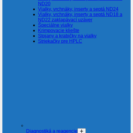
ND20
Vialky, vrchnáky, inserty a septá ND24
Vialky, vrchnáky, inserty a septá ND18 a
ND22 zaklapávací uzáver
Špeciálne vialky
Krimpovacie kliešte
Stojany a krabičky na vialky
Striekačky pre HPLC
Diagnostiká a reagencie