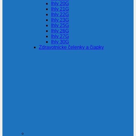
Ihly 20G
Ihly 21G
Ihly 22G
Ihly 23G
Ihly 25G
Ihly 26G
Ihly 27G
Ihly 30G
Zdravotnícke čelenky a čiapky