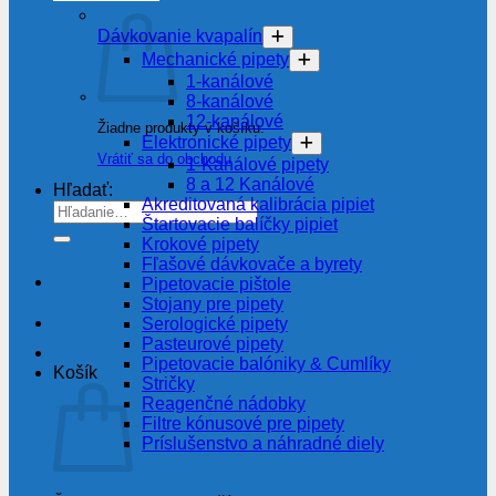
Dávkovanie kvapalín
Mechanické pipety
1-kanálové
8-kanálové
12-kanálové
Žiadne produkty v košíku.
Elektronické pipety
Vrátiť sa do obchodu
1-Kanálové pipety
8 a 12 Kanálové
Hľadať:
Akreditovaná kalibrácia pipiet
Štartovacie balíčky pipiet
Krokové pipety
Fľašové dávkovače a byrety
Pipetovacie pištole
Stojany pre pipety
Serologické pipety
Pasteurové pipety
Pipetovacie balóniky & Cumlíky
Košík
Stričky
Reagenčné nádobky
Filtre kónusové pre pipety
Príslušenstvo a náhradné diely