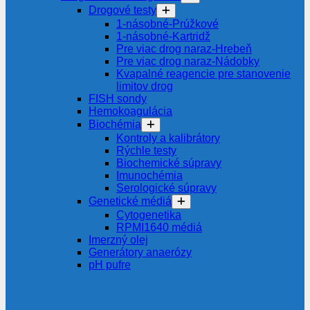
Drogové testy
1-násobné-Prúžkové
1-násobné-Kartridž
Pre viac drog naraz-Hrebeň
Pre viac drog naraz-Nádobky
Kvapalné reagencie pre stanovenie
limitov drog
FISH sondy
Hemokoagulácia
Biochémia
Kontroly a kalibrátory
Rýchle testy
Biochemické súpravy
Imunochémia
Serologické súpravy
Genetické médiá
Cytogenetika
RPMI1640 médiá
Imerzný olej
Generátory anaerózy
pH pufre