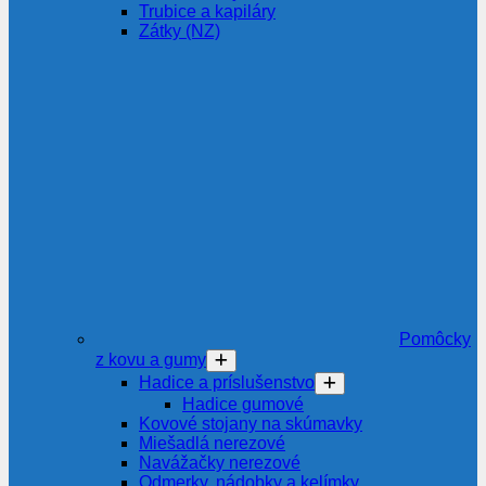
Trubice a kapiláry
Zátky (NZ)
Pomôcky
z kovu a gumy
Hadice a príslušenstvo
Hadice gumové
Kovové stojany na skúmavky
Miešadlá nerezové
Navážačky nerezové
Odmerky, nádobky a kelímky