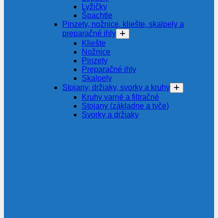
Lyžičky
Špachtle
Pinzety, nožnice, kliešte, skalpely a
preparačné ihly
Kliešte
Nožnice
Pinzety
Preparačné ihly
Skalpely
Stojany, držiaky, svorky a kruhy
Kruhy varné a filtračné
Stojany (základne a tyče)
Svorky a držiaky