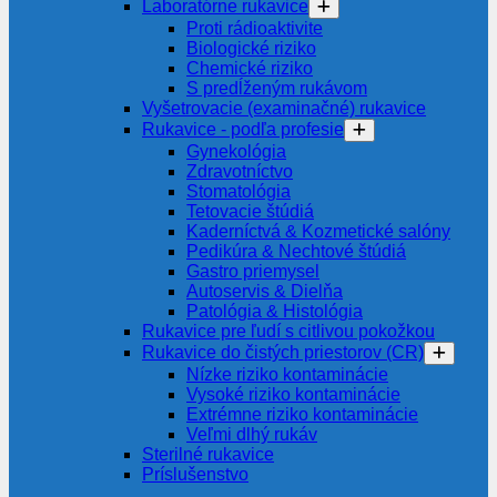
Laboratórne rukavice
Proti rádioaktivite
Biologické riziko
Chemické riziko
S predĺženým rukávom
Vyšetrovacie (examinačné) rukavice
Rukavice - podľa profesie
Gynekológia
Zdravotníctvo
Stomatológia
Tetovacie štúdiá
Kaderníctvá & Kozmetické salóny
Pedikúra & Nechtové štúdiá
Gastro priemysel
Autoservis & Dielňa
Patológia & Histológia
Rukavice pre ľudí s citlivou pokožkou
Rukavice do čistých priestorov (CR)
Nízke riziko kontaminácie
Vysoké riziko kontaminácie
Extrémne riziko kontaminácie
Veľmi dlhý rukáv
Sterilné rukavice
Príslušenstvo