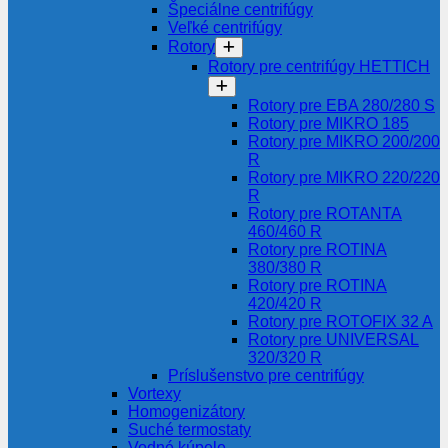
Špeciálne centrifúgy
Veľké centrifúgy
Rotory
Rotory pre centrifúgy HETTICH
Rotory pre EBA 280/280 S
Rotory pre MIKRO 185
Rotory pre MIKRO 200/200
R
Rotory pre MIKRO 220/220
R
Rotory pre ROTANTA
460/460 R
Rotory pre ROTINA
380/380 R
Rotory pre ROTINA
420/420 R
Rotory pre ROTOFIX 32 A
Rotory pre UNIVERSAL
320/320 R
Príslušenstvo pre centrifúgy
Vortexy
Homogenizátory
Suché termostaty
Vodné kúpele