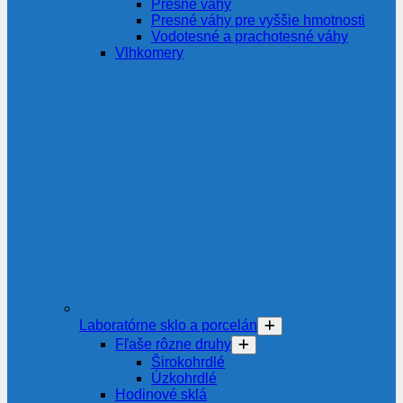
Presné váhy
Presné váhy pre vyššie hmotnosti
Vodotesné a prachotesné váhy
Vlhkomery
Laboratórne sklo a porcelán
Fľaše rôzne druhy
Širokohrdlé
Úzkohrdlé
Hodinové sklá