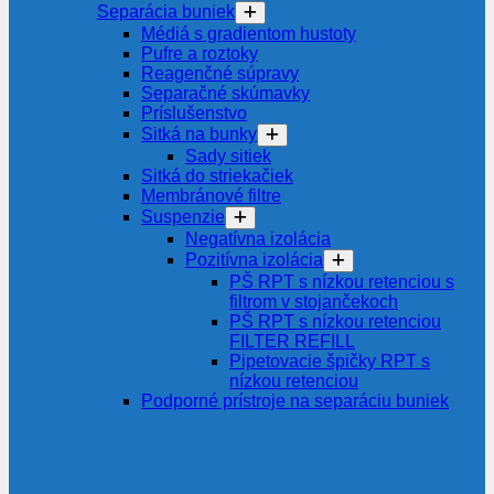
Separácia buniek
Médiá s gradientom hustoty
Pufre a roztoky
Reagenčné súpravy
Separačné skúmavky
Príslušenstvo
Sitká na bunky
Sady sitiek
Sitká do striekačiek
Membránové filtre
Suspenzie
Negatívna izolácia
Pozitívna izolácia
PŠ RPT s nízkou retenciou s
filtrom v stojančekoch
PŠ RPT s nízkou retenciou
FILTER REFILL
Pipetovacie špičky RPT s
nízkou retenciou
Podporné prístroje na separáciu buniek