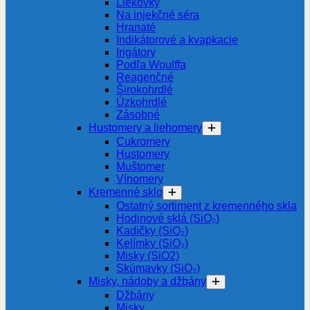
Liekovky
Na injekčné séra
Hranaté
Indikátorové a kvapkacie
Irigátory
Podľa Woulffa
Reagenčné
Širokohrdlé
Úzkohrdlé
Zásobné
Hustomery a liehomery
Cukromery
Hustomery
Muštomer
Vínomery
Kremenné sklo
Ostatný sortiment z kremenného skla
Hodinové sklá (SiO₂)
Kadičky (SiO₂)
Kelímky (SiO₂)
Misky (SiO2)
Skúmavky (SiO₂)
Misky, nádoby a džbány
Džbány
Misky