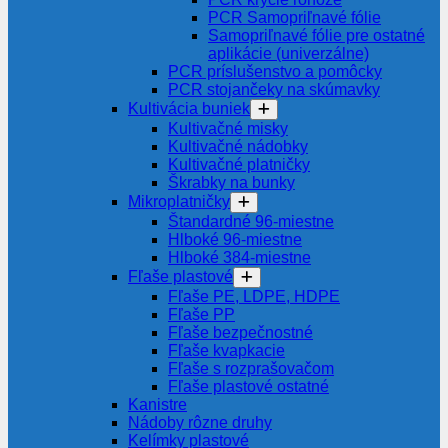
PCR Samopriľnavé fólie
Samopriľnavé fólie pre ostatné
aplikácie (univerzálne)
PCR príslušenstvo a pomôcky
PCR stojančeky na skúmavky
Kultivácia buniek
Kultivačné misky
Kultivačné nádobky
Kultivačné platničky
Škrabky na bunky
Mikroplatničky
Štandardné 96-miestne
Hlboké 96-miestne
Hlboké 384-miestne
Fľaše plastové
Fľaše PE, LDPE, HDPE
Fľaše PP
Fľaše bezpečnostné
Fľaše kvapkacie
Fľaše s rozprašovačom
Fľaše plastové ostatné
Kanistre
Nádoby rôzne druhy
Kelímky plastové