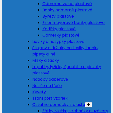
Odmerné valce plastové
Banky odmerné plastové
Byrety plastové
Erlenmeyerové banky plastové
Kadičky plastové
Odmerky plastové
Lieviky a násypky plastové
Stojany a držiaky na lieviky, banky,
pipety a iné
Misky a tácky
Lopatky, lyžičky, špachtle a pinzety
plastové
Nádoby odberové
Nosiče na fľaše
Kyvety
Transport vzoriek
Ostatné pomôcky z plastu
Zátky, viečka, vrchnáky a uzávery