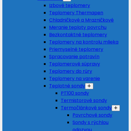
Izbové teplomery
Teplomery Thermapen
Chladničkové a Mrazničkové
Meranie teploty povrchu
Bezkontaktné teplomery
Teplomery na kontrolu mlieka
Priemyselné teplomery
Spracovanie potravín
Teplomerové súpravy
Teplomery do rúry
Teplomery na varenie
Teplotné sondy
PT100 sondy
Termistorové sondy
Termočlánkové sondy
Povrchové sondy
Sondy s rýchlou
odozvou