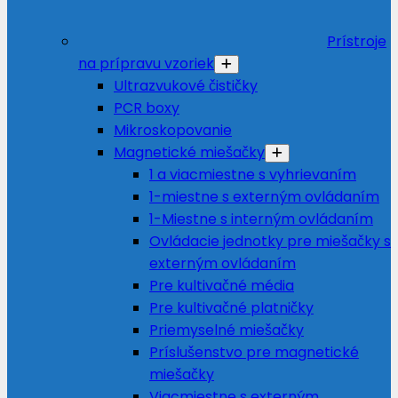
Prístroje
na prípravu vzoriek
Ultrazvukové čističky
PCR boxy
Mikroskopovanie
Magnetické miešačky
1 a viacmiestne s vyhrievaním
1-miestne s externým ovládaním
1-Miestne s interným ovládaním
Ovládacie jednotky pre miešačky s
externým ovládaním
Pre kultivačné média
Pre kultivačné platničky
Priemyselné miešačky
Príslušenstvo pre magnetické
miešačky
Viacmiestne s externým