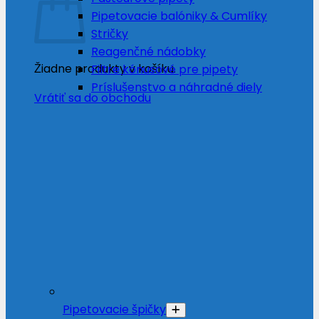
Pipetovacie balóniky & Cumlíky
Stričky
Reagenčné nádobky
Žiadne produkty v košíku.
Filtre kónusové pre pipety
Príslušenstvo a náhradné diely
Vrátiť sa do obchodu
Pipetovacie špičky