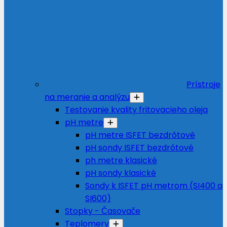
Prístroje
na meranie a analýzu
Testovanie kvality fritovacieho oleja
pH metre
pH metre ISFET bezdrôtové
pH sondy ISFET bezdrôtové
ph metre klasické
pH sondy klasické
Sondy k ISFET pH metrom (SI400 a
SI600)
Stopky - Časovače
Teplomery