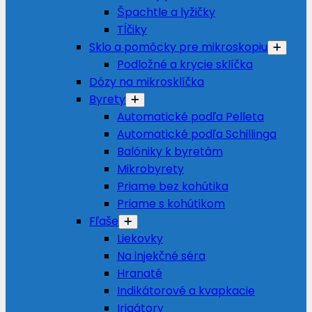
Špachtle a lyžičky
Tĺčiky
Sklo a pomôcky pre mikroskopiu
Podložné a krycie sklíčka
Dózy na mikrosklíčka
Byrety
Automatické podľa Pelleta
Automatické podľa Schillinga
Balóniky k byretám
Mikrobyrety
Priame bez kohútika
Priame s kohútikom
Fľaše
Liekovky
Na injekčné séra
Hranaté
Indikátorové a kvapkacie
Irigátory