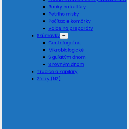
Banky na kultúry
Petriho misky
Počítacie komôrky
Valce na preparáty
Skúmavky
Centrifugačné
Mikrobiologické
S guľatým dnom
S rovným dnom
Trubice a kapiláry
Zátky (NZ)