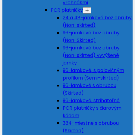
vrchnákmi
PCR platničky
24 a 48-jamkové bez obruby
(Non-skirted)
96-jamkové bez obruby
(Non-Skirted)
96-jamkové bez obruby
(Non-skirted) vyvýšené
jamky
96-jamkové, s polovičným
profilom (Semi-skirted)
96-jamkové s obrubou
(Skirted)
96-jamkové, strihateľné
PCR platničky s čiarovým
kódom
384-miestne s obrubou
(Skirted)