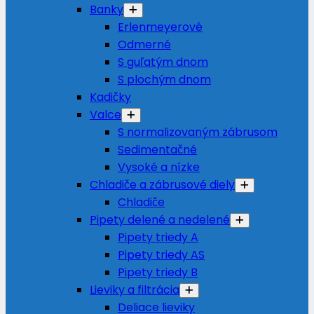
Banky
Erlenmeyerové
Odmerné
S guľatým dnom
S plochým dnom
Kadičky
Valce
S normalizovaným zábrusom
Sedimentačné
Vysoké a nízke
Chladiče a zábrusové diely
Chladiče
Pipety delené a nedelené
Pipety triedy A
Pipety triedy AS
Pipety triedy B
Lieviky a filtrácia
Deliace lieviky