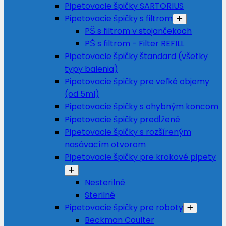
Pipetovacie špičky SARTORIUS
Pipetovacie špičky s filtrom
PŠ s filtrom v stojančekoch
PŠ s filtrom - Filter REFILL
Pipetovacie špičky štandard (všetky
typy balenia)
Pipetovacie špičky pre veľké objemy
(od 5ml)
Pipetovacie špičky s ohybným koncom
Pipetovacie špičky predĺžené
Pipetovacie špičky s rozšíreným
nasávacím otvorom
Pipetovacie špičky pre krokové pipety
Nesterilné
Sterilné
Pipetovacie špičky pre roboty
Beckman Coulter