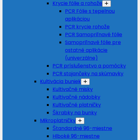
Krycie fólie a rohože
PCR Fólie s tepelnou
aplikáciou
PCR krycie rohože
PCR Samopriľnavé fólie
Samopriľnavé fólie pre
ostatné aplikácie
(univerzálne)
PCR príslušenstvo a pomôcky
PCR stojančeky na skúmavky
Kultivácia buniek
Kultivačné misky
Kultivačné nádobky
Kultivačné platničky
Škrabky na bunky
Mikroplatničky
Štandardné 96-miestne
Hlboké 96-miestne