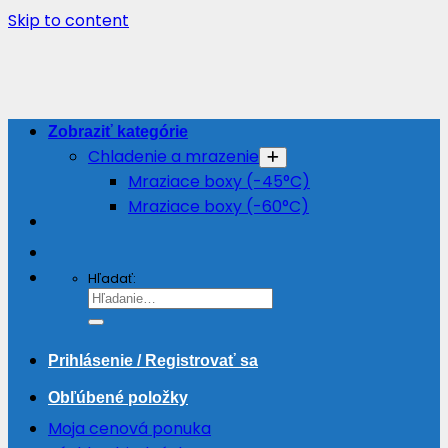
Skip to content
Zobraziť kategórie
Chladenie a mrazenie
Mraziace boxy (-45°C)
Mraziace boxy (-60°C)
Hľadať:
Prihlásenie / Registrovať sa
Obľúbené položky
Moja cenová ponuka