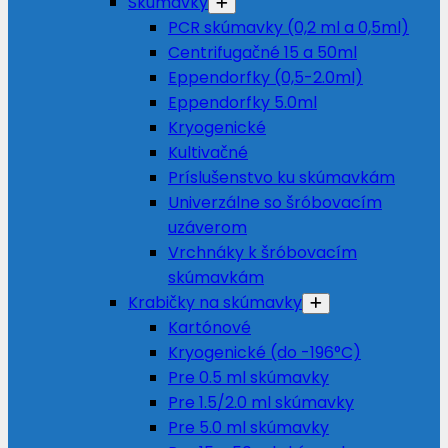
Skúmavky
PCR skúmavky (0,2 ml a 0,5ml)
Centrifugačné 15 a 50ml
Eppendorfky (0,5-2.0ml)
Eppendorfky 5.0ml
Kryogenické
Kultivačné
Príslušenstvo ku skúmavkám
Univerzálne so šróbovacím
uzáverom
Vrchnáky k šróbovacím
skúmavkám
Krabičky na skúmavky
Kartónové
Kryogenické (do -196°C)
Pre 0.5 ml skúmavky
Pre 1.5/2.0 ml skúmavky
Pre 5.0 ml skúmavky