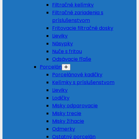
Filtračné kelímky
Filtračné zariadenia s
príslušenstvom
Fritovacie filtračné dosky
Lieviky
Násypky
Nuče s fritou
Odsávacie fľaše
Porcelán
Porcelánové kadičky
Kelímky s príslušenstvom
Lieviky
Lodičky
Misky odparovacie
Misky trecie
Misky žíhacie
Odmerky
Ostatný porcelán