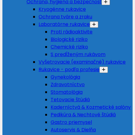
Ochrana, hygiena a bezpečnosť
Kryogénne rukavice
Ochrana tváre a zraku
Laboratórne rukavice
Proti rádioaktivite
Biologické riziko
Chemické riziko
S predĺženým rukávom
Vyšetrovacie (examinačné) rukavice
Rukavice - podľa profesie
Gynekológia
Zdravotníctvo
Stomatológia
Tetovacie štúdiá
Kaderníctvá & Kozmetické salóny
Pedikúra & Nechtové štúdiá
Gastro priemysel
Autoservis & Dielňa