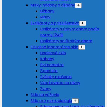
Misky, nádoby a džbány
Džbány
Misky
Exsikátory a príslušenstvo
Exsikátory s úzkym dnom podľa
normy 12491
Exsikátory so širokým dnom
Ostatné laboratórne sklo
Hodinové sklo
Kahany
Pyknometre
Špachtle
Tyčinky miešacie
Vzorkovnice na plyny
Zvony
Sklo na váženie
Sklo pre mikrobiológiu
Erlenmeyerove banky s uzáverom