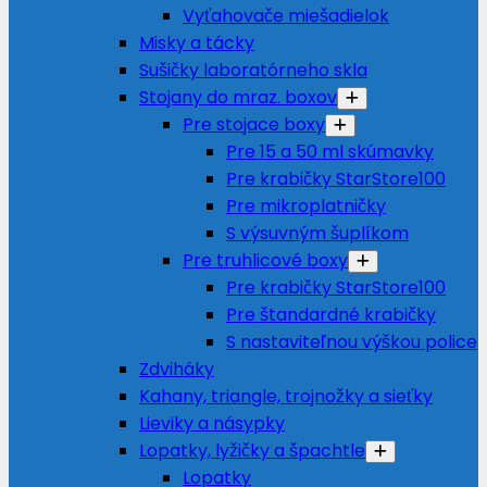
Vyťahovače miešadielok
Misky a tácky
Sušičky laboratórneho skla
Stojany do mraz. boxov
Pre stojace boxy
Pre 15 a 50 ml skúmavky
Pre krabičky StarStore100
Pre mikroplatničky
S výsuvným šuplíkom
Pre truhlicové boxy
Pre krabičky StarStore100
Pre štandardné krabičky
S nastaviteľnou výškou police
Zdviháky
Kahany, triangle, trojnožky a sieťky
Lieviky a násypky
Lopatky, lyžičky a špachtle
Lopatky