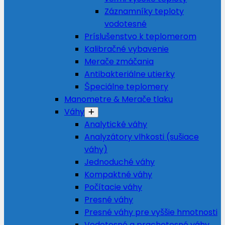
Záznamníky teploty
vodotesné
Príslušenstvo k teplomerom
Kalibračné vybavenie
Merače zmáčania
Antibakteriálne utierky
Špeciálne teplomery
Manometre & Merače tlaku
Váhy
Analytické váhy
Analyzátory vlhkosti (sušiace
váhy)
Jednoduché váhy
Kompaktné váhy
Počítacie váhy
Presné váhy
Presné váhy pre vyššie hmotnosti
Vodotesné a prachotesné váhy