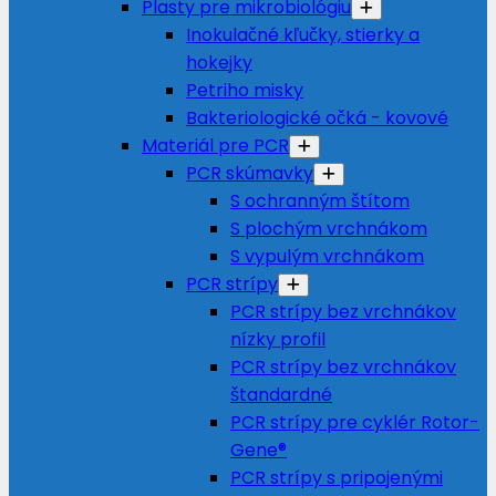
Plasty pre mikrobiológiu
Inokulačné kľučky, stierky a
hokejky
Petriho misky
Bakteriologické očká - kovové
Materiál pre PCR
PCR skúmavky
S ochranným štítom
S plochým vrchnákom
S vypulým vrchnákom
PCR strípy
PCR strípy bez vrchnákov
nízky profil
PCR strípy bez vrchnákov
štandardné
PCR strípy pre cyklér Rotor-
Gene®
PCR strípy s pripojenými