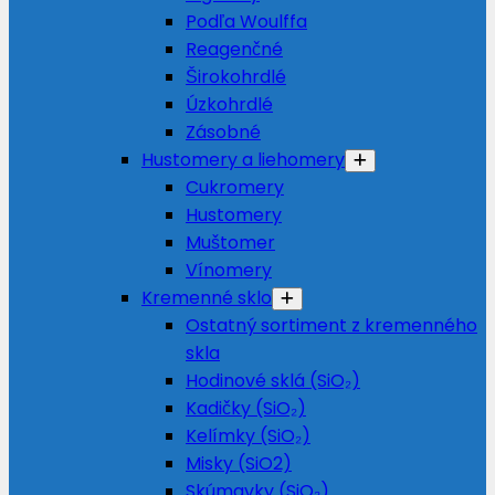
Podľa Woulffa
Reagenčné
Širokohrdlé
Úzkohrdlé
Zásobné
Hustomery a liehomery
Cukromery
Hustomery
Muštomer
Vínomery
Kremenné sklo
Ostatný sortiment z kremenného
skla
Hodinové sklá (SiO₂)
Kadičky (SiO₂)
Kelímky (SiO₂)
Misky (SiO2)
Skúmavky (SiO₂)