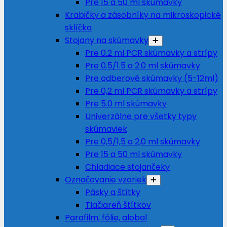
Pre 15 a 50 ml skúmavky
Krabičky a zásobníky na mikroskopické
sklíčka
Stojany na skúmavky
Pre 0.2 ml PCR skúmavky a strípy
Pre 0.5/1.5 a 2.0 ml skúmavky
Pre odberové skúmavky (5-12ml)
Pre 0,2 ml PCR skúmavky a strípy
Pre 5.0 ml skúmavky
Univerzálne pre všetky typy
skúmaviek
Pre 0,5/1,5 a 2,0 ml skúmavky
Pre 15 a 50 ml skúmavky
Chladiace stojančeky
Označovanie vzoriek
Pásky a štítky
Tlačiareň štítkov
Parafilm, fólie, alobal