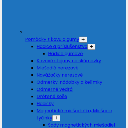
Pomôcky z kovu a gumy
Hadice a príslušenstvo
Hadice gumové
Kovové stojany na skúmavky
Miešadlá nerezové
Navážačky nerezové
Odmerky, nádobky a kelímky
Odmerné vedrá
Drôtené koše
Hadičky
Magnetické miešadielka, Miešacie
tyčinky
Sady magnetických miešadiel