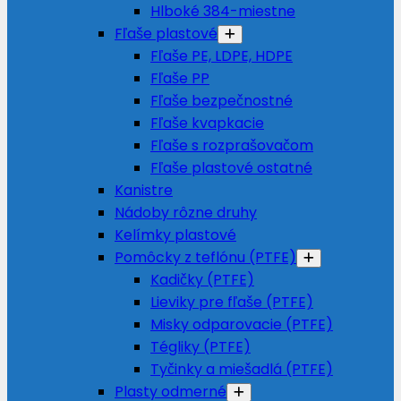
Hlboké 384-miestne
Fľaše plastové
Fľaše PE, LDPE, HDPE
Fľaše PP
Fľaše bezpečnostné
Fľaše kvapkacie
Fľaše s rozprašovačom
Fľaše plastové ostatné
Kanistre
Nádoby rôzne druhy
Kelímky plastové
Pomôcky z teflónu (PTFE)
Kadičky (PTFE)
Lieviky pre fľaše (PTFE)
Misky odparovacie (PTFE)
Tégliky (PTFE)
Tyčinky a miešadlá (PTFE)
Plasty odmerné