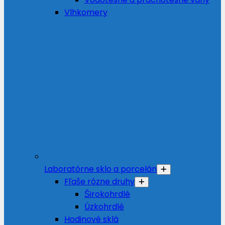
Vlhkomery
Laboratórne sklo a porcelán
Fľaše rôzne druhy
Širokohrdlé
Úzkohrdlé
Hodinové sklá