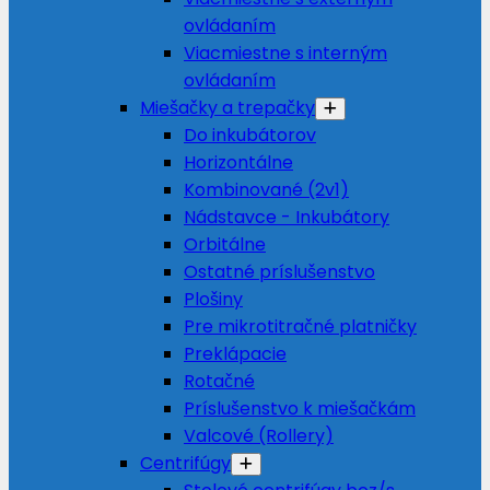
ovládaním
Viacmiestne s interným
ovládaním
Miešačky a trepačky
Do inkubátorov
Horizontálne
Kombinované (2v1)
Nádstavce - Inkubátory
Orbitálne
Ostatné príslušenstvo
Plošiny
Pre mikrotitračné platničky
Preklápacie
Rotačné
Príslušenstvo k miešačkám
Valcové (Rollery)
Centrifúgy