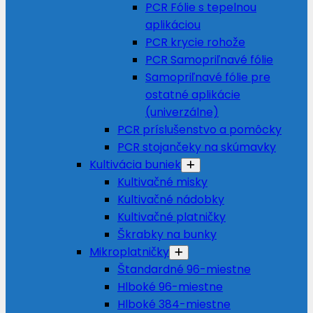
PCR Fólie s tepelnou
aplikáciou
PCR krycie rohože
PCR Samopriľnavé fólie
Samopriľnavé fólie pre
ostatné aplikácie
(univerzálne)
PCR príslušenstvo a pomôcky
PCR stojančeky na skúmavky
Kultivácia buniek
Kultivačné misky
Kultivačné nádobky
Kultivačné platničky
Škrabky na bunky
Mikroplatničky
Štandardné 96-miestne
Hlboké 96-miestne
Hlboké 384-miestne