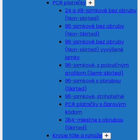
PCR platničky
24 a 48-jamkové bez obruby
(Non-skirted)
96-jamkové bez obruby
(Non-Skirted)
96-jamkové bez obruby
(Non-skirted) vyvýšené
jamky
96-jamkové, s polovičným
profilom (Semi-skirted)
96-jamkové s obrubou
(Skirted)
96-jamkové, strihateľné
PCR platničky s čiarovým
kódom
384-miestne s obrubou
(Skirted)
Krycie fólie a rohože