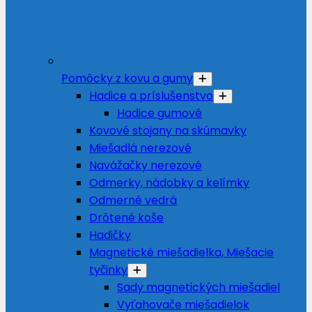
Pomôcky z kovu a gumy
Hadice a príslušenstvo
Hadice gumové
Kovové stojany na skúmavky
Miešadlá nerezové
Navážačky nerezové
Odmerky, nádobky a kelímky
Odmerné vedrá
Drôtené koše
Hadičky
Magnetické miešadielka, Miešacie
tyčinky
Sady magnetických miešadiel
Vyťahovače miešadielok