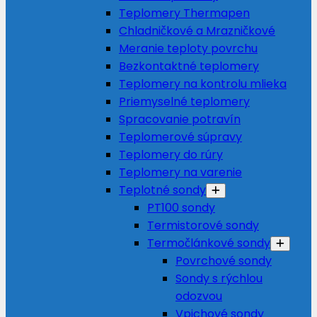
Teplomery Thermapen
Chladničkové a Mrazničkové
Meranie teploty povrchu
Bezkontaktné teplomery
Teplomery na kontrolu mlieka
Priemyselné teplomery
Spracovanie potravín
Teplomerové súpravy
Teplomery do rúry
Teplomery na varenie
Teplotné sondy
PT100 sondy
Termistorové sondy
Termočlánkové sondy
Povrchové sondy
Sondy s rýchlou
odozvou
Vpichové sondy