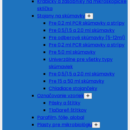
Krabičky a zásobníky na mikroskopické
sklíčka
Stojany na skúmavky
Pre 0.2 ml PCR skúmavky a strípy
Pre 0.5/1.5 a 2.0 ml skúmavky
Pre odberové skúmavky (5-12ml)
Pre 0,2 ml PCR skúmavky a strípy
Pre 5.0 ml skúmavky
Univerzálne pre všetky typy
skúmaviek
Pre 0,5/1,5 a 2,0 ml skúmavky
Pre 15 a 50 ml skúmavky
Chladiace stojančeky
Označovanie vzoriek
Pásky a štítky
Tlačiareň štítkov
Parafilm, fólie, alobal
Plasty pre mikrobiológiu