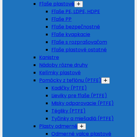
Fľaše plastové
Fľaše PE, LDPE, HDPE
Fľaše PP
Fľaše bezpečnostné
Fľaše kvapkacie
Fľaše s rozprašovačom
Fľaše plastové ostatné
Kanistre
Nádoby rôzne druhy
Kelímky plastové
Pomôcky z teflónu (PTFE)
Kadičky (PTFE)
Lieviky pre fľaše (PTFE)
Misky odparovacie (PTFE)
Tégliky (PTFE)
Tyčinky a miešadlá (PTFE)
Plasty odmerné
Odmerné valce plastové