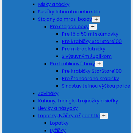
Misky a tácky
Sušičky laboratórneho skla
Stojany do mraz. boxov
Pre stojace boxy
Pre 15 a 50 ml skúmavky
Pre krabičky StarStore100
Pre mikroplatničky
S výsuvným šuplíkom
Pre truhlicové boxy
Pre krabičky StarStore100
Pre štandardné krabičky
S nastaviteľnou výškou police
Zdviháky
Kahany, triangle, trojnožky a sieťky
Lieviky a násypky
Lopatky, lyžičky a špachtle
Lopatky
Lyžičky