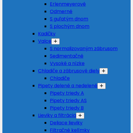
Erlenmeyerové
Odmerné
S guľatým dnom
S plochým dnom
Kadičky
Valce
S normalizovaným zábrusom
Sedimentačné
Vysoké a nízke
Chladiče a zábrusové diely
Chladiče
Pipety delené a nedelené
Pipety triedy A
Pipety triedy AS
Pipety triedy B
Lieviky a filtrácia
Deliace lieviky
Filtračné kelímky