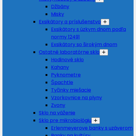
Džbány
Misky
Exsikátory a príslušenstvo
Exsikátory s úzkym dnom podľa
normy 12491
Exsikátory so širokým dnom
Ostatné laboratórne sklo
Hodinové sklo
Kahany
Pyknometre
Špachtle
Tyčinky miešacie
Vzorkovnice na plyny
Zvony
Sklo na váženie
Sklo pre mikrobiológiu
Erlenmeyerove banky s uzáverom
Banky na kultúry