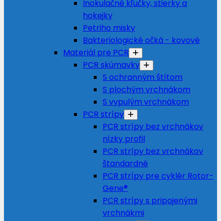
Inokulačné kľučky, stierky a
hokejky
Petriho misky
Bakteriologické očká - kovové
Materiál pre PCR
PCR skúmavky
S ochranným štítom
S plochým vrchnákom
S vypulým vrchnákom
PCR strípy
PCR strípy bez vrchnákov
nízky profil
PCR strípy bez vrchnákov
štandardné
PCR strípy pre cyklér Rotor-
Gene®
PCR strípy s pripojenými
vrchnákmi