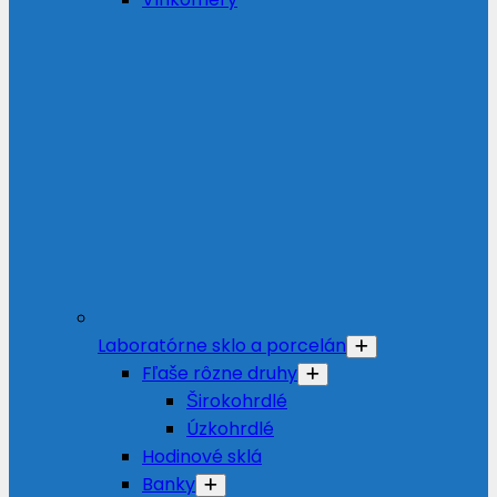
Laboratórne sklo a porcelán
Fľaše rôzne druhy
Širokohrdlé
Úzkohrdlé
Hodinové sklá
Banky