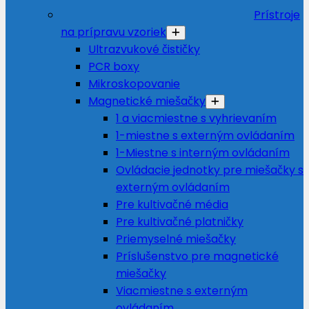
Prístroje
na prípravu vzoriek
Ultrazvukové čističky
PCR boxy
Mikroskopovanie
Magnetické miešačky
1 a viacmiestne s vyhrievaním
1-miestne s externým ovládaním
1-Miestne s interným ovládaním
Ovládacie jednotky pre miešačky s
externým ovládaním
Pre kultivačné média
Pre kultivačné platničky
Priemyselné miešačky
Príslušenstvo pre magnetické
miešačky
Viacmiestne s externým
ovládaním