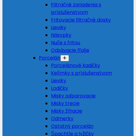
Filtračné zariadenia s
príslušenstvom
Fritovacie filtračné dosky
Lieviky
Násypky
Nuče s fritou
Odsávacie fľaše
Porcelán
Porcelánové kadičky
Kelímky s príslušenstvom
Lieviky
Lodičky
Misky odparovacie
Misky trecie
Misky žíhacie
Odmerky
Ostatný porcelán
Špachtle a lyžičky