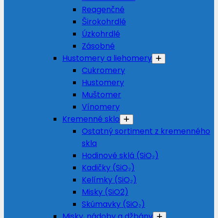
Reagenčné
Širokohrdlé
Úzkohrdlé
Zásobné
Hustomery a liehomery
Cukromery
Hustomery
Muštomer
Vínomery
Kremenné sklo
Ostatný sortiment z kremenného
skla
Hodinové sklá (SiO₂)
Kadičky (SiO₂)
Kelímky (SiO₂)
Misky (SiO2)
Skúmavky (SiO₂)
Misky, nádoby a džbány