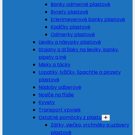
Banky odmerné plastové
Byrety plastové
Erlenmeyerové banky plastové
Kadičky plastové
Odmerky plastové
Lieviky a násypky plastové
Stojany a držiaky na lieviky, banky,
pipety a iné
Misky a tácky
Lopatky, lyžičky, špachtle a pinzety
plastové
Nádoby odberové
Nosiče na fľaše
Kyvety
Transport vzoriek
Ostatné pomôcky z plastu
Zátky, viečka, vrchnáky a uzávery
plastové