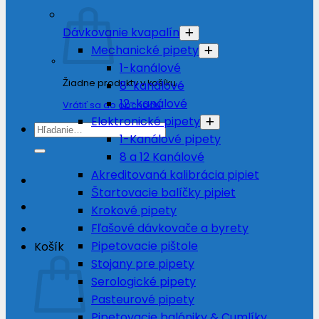
Dávkovanie kvapalín
Mechanické pipety
1-kanálové
Žiadne produkty v košíku.
8-kanálové
12-kanálové
Vrátiť sa do obchodu
Elektronické pipety
Hľadať:
1-Kanálové pipety
8 a 12 Kanálové
Akreditovaná kalibrácia pipiet
Štartovacie balíčky pipiet
Krokové pipety
Fľašové dávkovače a byrety
Pipetovacie pištole
Košík
Stojany pre pipety
Serologické pipety
Pasteurové pipety
Pipetovacie balóniky & Cumlíky