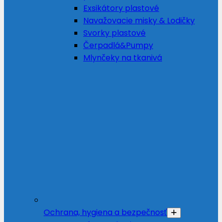
Exsikátory plastové
Navažovacie misky & Lodičky
Svorky plastové
Čerpadlá&Pumpy
Mlynčeky na tkanivá
Ochrana, hygiena a bezpečnosť