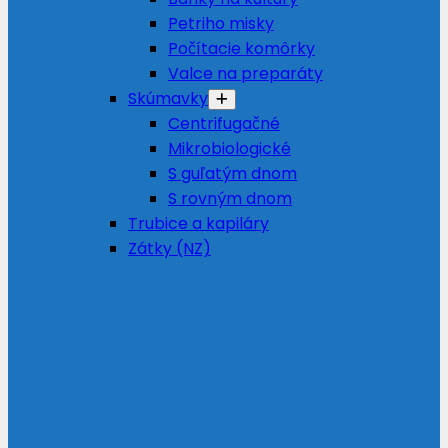
Petriho misky
Počítacie komôrky
Valce na preparáty
Skúmavky
Centrifugačné
Mikrobiologické
S guľatým dnom
S rovným dnom
Trubice a kapiláry
Zátky (NZ)