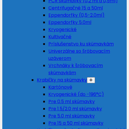
PCR skúmavky (0,2 ml a 0,5ml)
Centrifugačné 15 a 50ml
Eppendorfky (0,5-2.0ml)
Eppendorfky 5.0ml
Kryogenické
Kultivačné
Príslušenstvo ku skúmavkám
Univerzálne so šróbovacím
uzáverom
Vrchnáky k šróbovacím
skúmavkám
Krabičky na skúmavky
Kartónové
Kryogenické (do -196°C)
Pre 0.5 ml skúmavky
Pre 1.5/2.0 ml skúmavky
Pre 5.0 ml skúmavky
Pre 15 a 50 ml skúmavky