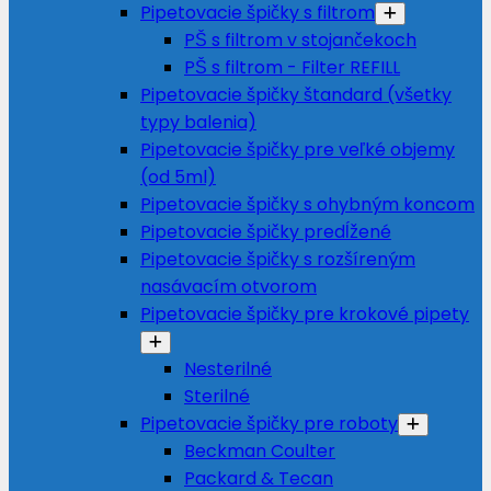
Pipetovacie špičky s filtrom
PŠ s filtrom v stojančekoch
PŠ s filtrom - Filter REFILL
Pipetovacie špičky štandard (všetky
typy balenia)
Pipetovacie špičky pre veľké objemy
(od 5ml)
Pipetovacie špičky s ohybným koncom
Pipetovacie špičky predĺžené
Pipetovacie špičky s rozšíreným
nasávacím otvorom
Pipetovacie špičky pre krokové pipety
Nesterilné
Sterilné
Pipetovacie špičky pre roboty
Beckman Coulter
Packard & Tecan