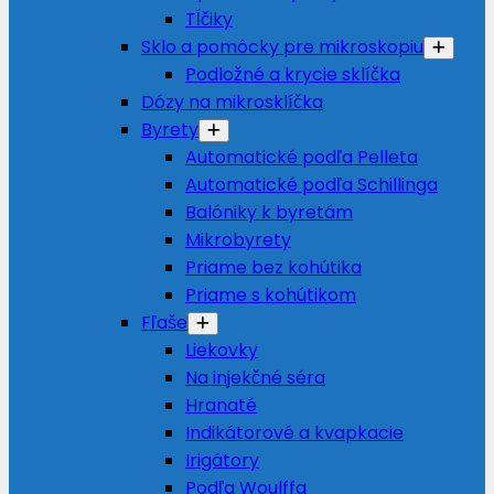
Tĺčiky
Sklo a pomôcky pre mikroskopiu
Podložné a krycie sklíčka
Dózy na mikrosklíčka
Byrety
Automatické podľa Pelleta
Automatické podľa Schillinga
Balóniky k byretám
Mikrobyrety
Priame bez kohútika
Priame s kohútikom
Fľaše
Liekovky
Na injekčné séra
Hranaté
Indikátorové a kvapkacie
Irigátory
Podľa Woulffa