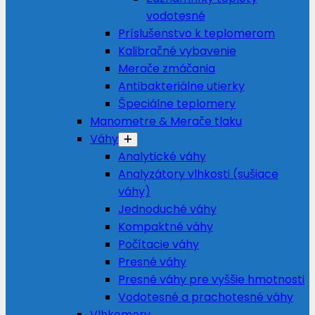
vodotesné
Príslušenstvo k teplomerom
Kalibračné vybavenie
Merače zmáčania
Antibakteriálne utierky
Špeciálne teplomery
Manometre & Merače tlaku
Váhy
Analytické váhy
Analyzátory vlhkosti (sušiace
váhy)
Jednoduché váhy
Kompaktné váhy
Počítacie váhy
Presné váhy
Presné váhy pre vyššie hmotnosti
Vodotesné a prachotesné váhy
Vlhkomery