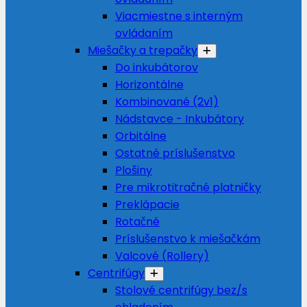
Viacmiestne s interným
ovládaním
Miešačky a trepačky
Do inkubátorov
Horizontálne
Kombinované (2v1)
Nádstavce - Inkubátory
Orbitálne
Ostatné príslušenstvo
Plošiny
Pre mikrotitračné platničky
Preklápacie
Rotačné
Príslušenstvo k miešačkám
Valcové (Rollery)
Centrifúgy
Stolové centrifúgy bez/s