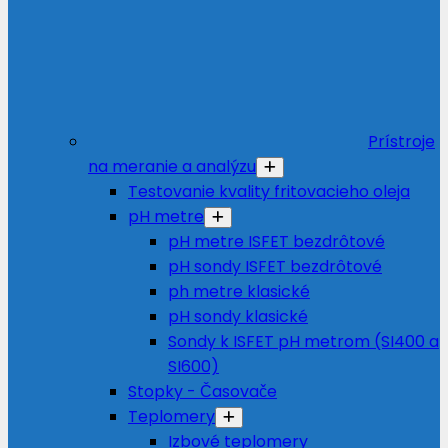
Prístroje
na meranie a analýzu
Testovanie kvality fritovacieho oleja
pH metre
pH metre ISFET bezdrôtové
pH sondy ISFET bezdrôtové
ph metre klasické
pH sondy klasické
Sondy k ISFET pH metrom (SI400 a
SI600)
Stopky - Časovače
Teplomery
Izbové teplomery