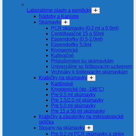
Laboratórne plasty a pomôcky
Nádoby a Kanistre
Skúmavky
PCR skúmavky (0,2 ml a 0,5ml)
Centrifugačné 15 a 50ml
Eppendorfky (0,5-2.0ml)
Eppendorfky 5.0ml
Kryogenické
Kultivačné
Príslušenstvo ku skúmavkám
Univerzálne so šróbovacím uzáverom
Vrchnáky k šróbovacím skúmavkám
Krabičky na skúmavky
Kartónové
Kryogenické (do -196°C)
Pre 0.5 ml skúmavky
Pre 1.5/2.0 ml skúmavky
Pre 5.0 ml skúmavky
Pre 15 a 50 ml skúmavky
Krabičky a zásobníky na mikroskopické
sklíčka
Stojany na skúmavky
Pre 0.2 ml PCR skúmavky a strípy