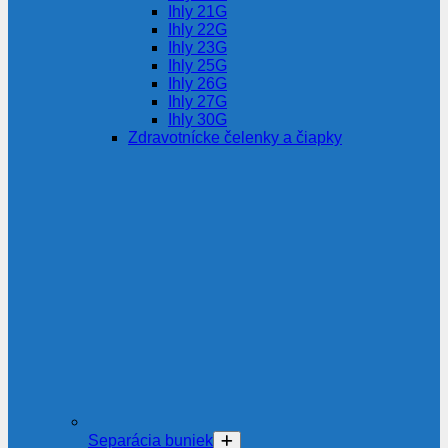
Ihly 21G
Ihly 22G
Ihly 23G
Ihly 25G
Ihly 26G
Ihly 27G
Ihly 30G
Zdravotnícke čelenky a čiapky
Separácia buniek