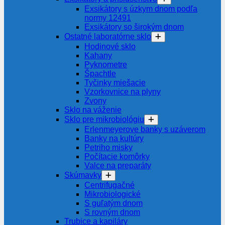
Exsikátory s úzkym dnom podľa
normy 12491
Exsikátory so širokým dnom
Ostatné laboratórne sklo
Hodinové sklo
Kahany
Pyknometre
Špachtle
Tyčinky miešacie
Vzorkovnice na plyny
Zvony
Sklo na váženie
Sklo pre mikrobiológiu
Erlenmeyerove banky s uzáverom
Banky na kultúry
Petriho misky
Počítacie komôrky
Valce na preparáty
Skúmavky
Centrifugačné
Mikrobiologické
S guľatým dnom
S rovným dnom
Trubice a kapiláry