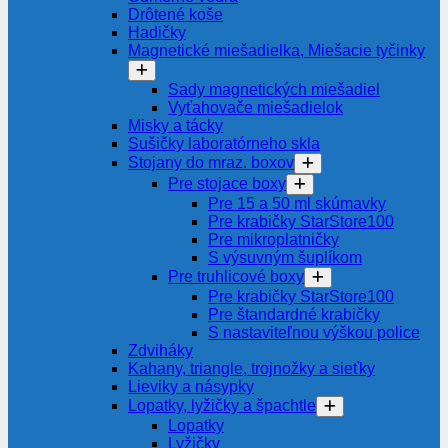
Drôtené koše
Hadičky
Magnetické miešadielka, Miešacie tyčinky
Sady magnetických miešadiel
Vyťahovače miešadielok
Misky a tácky
Sušičky laboratórneho skla
Stojany do mraz. boxov
Pre stojace boxy
Pre 15 a 50 ml skúmavky
Pre krabičky StarStore100
Pre mikroplatničky
S výsuvným šuplíkom
Pre truhlicové boxy
Pre krabičky StarStore100
Pre štandardné krabičky
S nastaviteľnou výškou police
Zdviháky
Kahany, triangle, trojnožky a sieťky
Lieviky a násypky
Lopatky, lyžičky a špachtle
Lopatky
Lyžičky