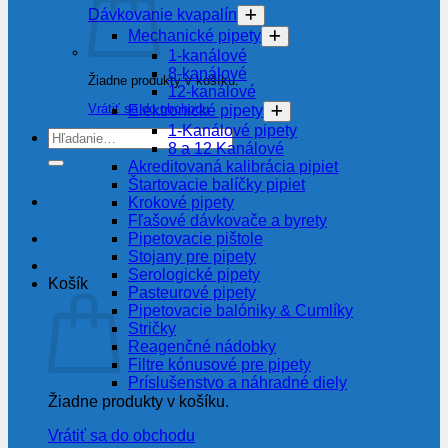
Dávkovanie kvapalín
Mechanické pipety
1-kanálové
8-kanálové
Žiadne produkty v košíku.
12-kanálové
Vrátiť sa do obchodu
Elektronické pipety
1-Kanálové pipety
Hľadať:
8 a 12 Kanálové
Akreditovaná kalibrácia pipiet
Štartovacie balíčky pipiet
Krokové pipety
Fľašové dávkovače a byrety
Pipetovacie pištole
Stojany pre pipety
Serologické pipety
Košík
Pasteurové pipety
Pipetovacie balóniky & Cumlíky
Stričky
Reagenčné nádobky
Filtre kónusové pre pipety
Príslušenstvo a náhradné diely
Žiadne produkty v košíku.
Vrátiť sa do obchodu