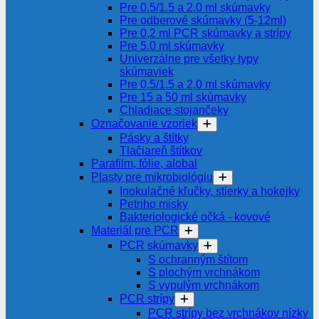
Pre 0.5/1.5 a 2.0 ml skúmavky
Pre odberové skúmavky (5-12ml)
Pre 0,2 ml PCR skúmavky a strípy
Pre 5.0 ml skúmavky
Univerzálne pre všetky typy
skúmaviek
Pre 0,5/1,5 a 2,0 ml skúmavky
Pre 15 a 50 ml skúmavky
Chladiace stojančeky
Označovanie vzoriek
Pásky a štítky
Tlačiareň štítkov
Parafilm, fólie, alobal
Plasty pre mikrobiológiu
Inokulačné kľučky, stierky a hokejky
Petriho misky
Bakteriologické očká - kovové
Materiál pre PCR
PCR skúmavky
S ochranným štítom
S plochým vrchnákom
S vypulým vrchnákom
PCR strípy
PCR strípy bez vrchnákov nízky