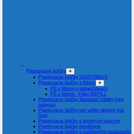
Pipetovacie špičky
Pipetovacie špičky SARTORIUS
Pipetovacie špičky s filtrom
PŠ s filtrom v stojančekoch
PŠ s filtrom - Filter REFILL
Pipetovacie špičky štandard (všetky typy
balenia)
Pipetovacie špičky pre veľké objemy (od
5ml)
Pipetovacie špičky s ohybným koncom
Pipetovacie špičky predĺžené
Pipetovacie špičky s rozšíreným nasávacím