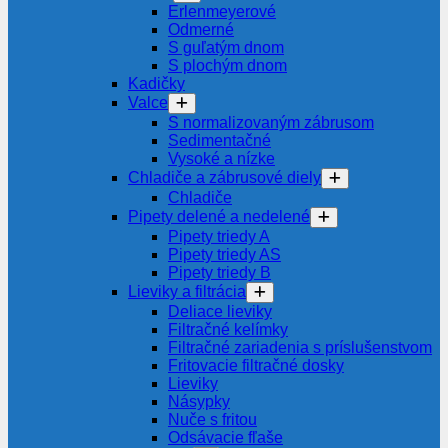
Erlenmeyerové
Odmerné
S guľatým dnom
S plochým dnom
Kadičky
Valce
S normalizovaným zábrusom
Sedimentačné
Vysoké a nízke
Chladiče a zábrusové diely
Chladiče
Pipety delené a nedelené
Pipety triedy A
Pipety triedy AS
Pipety triedy B
Lieviky a filtrácia
Deliace lieviky
Filtračné kelímky
Filtračné zariadenia s príslušenstvom
Fritovacie filtračné dosky
Lieviky
Násypky
Nuče s fritou
Odsávacie fľaše