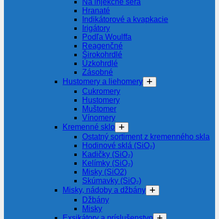
Na injekčné séra
Hranaté
Indikátorové a kvapkacie
Irigátory
Podľa Woulffa
Reagenčné
Širokohrdlé
Úzkohrdlé
Zásobné
Hustomery a liehomery
Cukromery
Hustomery
Muštomer
Vínomery
Kremenné sklo
Ostatný sortiment z kremenného skla
Hodinové sklá (SiO₂)
Kadičky (SiO₂)
Kelímky (SiO₂)
Misky (SiO2)
Skúmavky (SiO₂)
Misky, nádoby a džbány
Džbány
Misky
Exsikátory a príslušenstvo