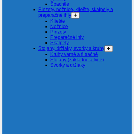
Špachtle
Pinzety, nožnice, kliešte, skalpely a
preparačné ihly
Kliešte
Nožnice
Pinzety
Preparačné ihly
Skalpely
Stojany, držiaky, svorky a kruhy
Kruhy varné a filtračné
Stojany (základne a tyče)
Svorky a držiaky