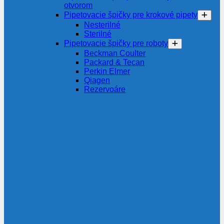
otvorom
Pipetovacie špičky pre krokové pipety
Nesterilné
Sterilné
Pipetovacie špičky pre roboty
Beckman Coulter
Packard & Tecan
Perkin Elmer
Qiagen
Rezervoáre