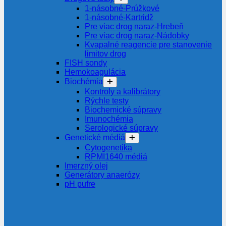
1-násobné-Prúžkové
1-násobné-Kartridž
Pre viac drog naraz-Hrebeň
Pre viac drog naraz-Nádobky
Kvapalné reagencie pre stanovenie
limitov drog
FISH sondy
Hemokoagulácia
Biochémia
Kontroly a kalibrátory
Rýchle testy
Biochemické súpravy
Imunochémia
Serologické súpravy
Genetické médiá
Cytogenetika
RPMI1640 médiá
Imerzný olej
Generátory anaerózy
pH pufre