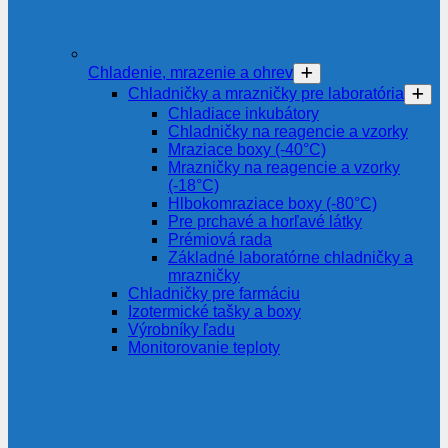
Chladenie, mrazenie a ohrev
Chladničky a mrazničky pre laboratória
Chladiace inkubátory
Chladničky na reagencie a vzorky
Mraziace boxy (-40°C)
Mrazničky na reagencie a vzorky
(-18°C)
Hlbokomraziace boxy (-80°C)
Pre prchavé a horľavé látky
Prémiová rada
Základné laboratórne chladničky a
mrazničky
Chladničky pre farmáciu
Izotermické tašky a boxy
Výrobníky ľadu
Monitorovanie teploty