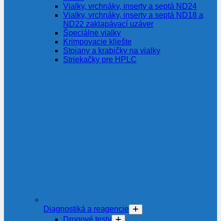
Vialky, vrchnáky, inserty a septá ND24
Vialky, vrchnáky, inserty a septá ND18 a
ND22 zaklapávací uzáver
Špeciálne vialky
Krimpovacie kliešte
Stojany a krabičky na vialky
Striekačky pre HPLC
Diagnostiká a reagencie
Drogové testy