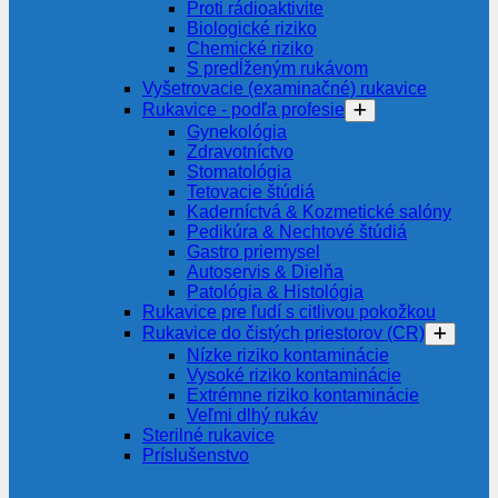
Proti rádioaktivite
Biologické riziko
Chemické riziko
S predĺženým rukávom
Vyšetrovacie (examinačné) rukavice
Rukavice - podľa profesie
Gynekológia
Zdravotníctvo
Stomatológia
Tetovacie štúdiá
Kaderníctvá & Kozmetické salóny
Pedikúra & Nechtové štúdiá
Gastro priemysel
Autoservis & Dielňa
Patológia & Histológia
Rukavice pre ľudí s citlivou pokožkou
Rukavice do čistých priestorov (CR)
Nízke riziko kontaminácie
Vysoké riziko kontaminácie
Extrémne riziko kontaminácie
Veľmi dlhý rukáv
Sterilné rukavice
Príslušenstvo