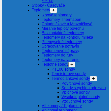
SI600)
Stopky - Časovače
Teplomery
Izbové teplomery
Teplomery Thermapen
Chladničkové a Mrazničkové
Meranie teploty povrchu
Bezkontaktné teplomery
Teplomery na kontrolu mlieka
Priemyselné teplomery
Spracovanie potravín
Teplomerové súpravy
Teplomery do rúry
Teplomery na varenie
Teplotné sondy
PT100 sondy
Termistorové sondy
Termočlánkové sondy
Povrchové sondy
Sondy s rýchlou odozvou
Vpichové sondy
Vysokoteplotné sondy
Vzduchové sondy
Vlhkomery / Teplomery
Vpichové teplomery