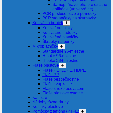
Samopriľnavé fólie pre ostatné
aplikácie (univerzálne)
PCR príslušenstvo a pomôcky
PCR stojančeky na skúmavky
Kultivácia buniek
Kultivačné misky
Kultivačné nádobky
Kultivačné platničky
Škrabky na bunky
Mikroplatničky
Štandardné 96-miestne
Hlboké 96-miestne
Hlboké 384-miestne
Fľaše plastové
Fľaše PE, LDPE, HDPE
Fľaše PP
Fľaše bezpečnostné
Fľaše kvapkacie
Fľaše s rozprašovačom
Fľaše plastové ostatné
Kanistre
Nádoby rôzne druhy
Kelímky plastové
Pomôcky z teflónu (PTFE)