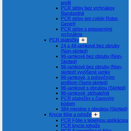
profil
PCR strípy bez vrchnákov
štandardné
PCR strípy pre cyklér Rotor-
Gene®
PCR strípy s pripojenými
vrchnákmi
PCR platničky
24 a 48-jamkové bez obruby
(Non-skirted)
96-jamkové bez obruby (Non-
Skirted)
96-jamkové bez obruby (Non-
skirted) vyvýšené jamky
96-jamkové, s polovičným
profilom (Semi-skirted)
96-jamkové s obrubou (Skirted)
96-jamkové, strihateľné
PCR platničky s čiarovým
kódom
384-miestne s obrubou (Skirted)
Krycie fólie a rohože
PCR Fólie s tepelnou aplikáciou
PCR krycie rohože
PCR Samopriľnavé fólie