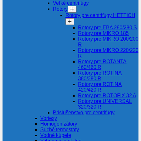
Veľké centrifúgy
Rotory
Rotory pre centrifúgy HETTICH
Rotory pre EBA 280/280 S
Rotory pre MIKRO 185
Rotory pre MIKRO 200/200
R
Rotory pre MIKRO 220/220
R
Rotory pre ROTANTA
460/460 R
Rotory pre ROTINA
380/380 R
Rotory pre ROTINA
420/420 R
Rotory pre ROTOFIX 32 A
Rotory pre UNIVERSAL
320/320 R
Príslušenstvo pre centrifúgy
Vortexy
Homogenizátory
Suché termostaty
Vodné kúpele
Vyhrievacie platne