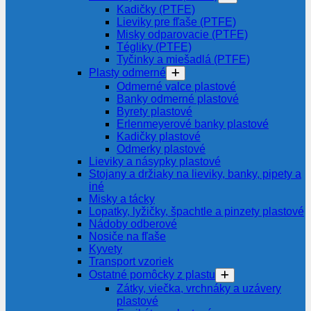
Kadičky (PTFE)
Lieviky pre fľaše (PTFE)
Misky odparovacie (PTFE)
Tégliky (PTFE)
Tyčinky a miešadlá (PTFE)
Plasty odmerné
Odmerné valce plastové
Banky odmerné plastové
Byrety plastové
Erlenmeyerové banky plastové
Kadičky plastové
Odmerky plastové
Lieviky a násypky plastové
Stojany a držiaky na lieviky, banky, pipety a
iné
Misky a tácky
Lopatky, lyžičky, špachtle a pinzety plastové
Nádoby odberové
Nosiče na fľaše
Kyvety
Transport vzoriek
Ostatné pomôcky z plastu
Zátky, viečka, vrchnáky a uzávery
plastové