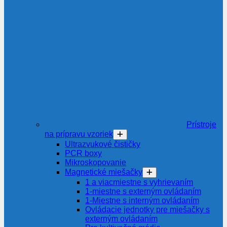
Prístroje
na prípravu vzoriek
Ultrazvukové čističky
PCR boxy
Mikroskopovanie
Magnetické miešačky
1 a viacmiestne s vyhrievaním
1-miestne s externým ovládaním
1-Miestne s interným ovládaním
Ovládacie jednotky pre miešačky s
externým ovládaním