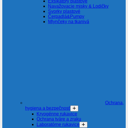
Exsikátory plastové
Navažovacie misky & Lodičky
Svorky plastové
Čerpadlá&Pumpy
Mlynčeky na tkanivá
Ochrana,
hygiena a bezpečnosť
Kryogénne rukavice
Ochrana tváre a zraku
Laboratórne rukavice