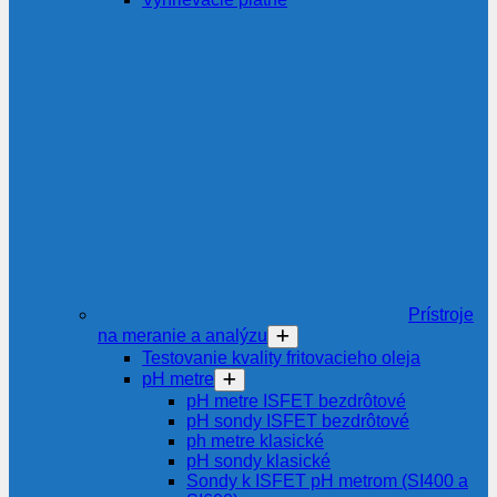
Prístroje
na meranie a analýzu
Testovanie kvality fritovacieho oleja
pH metre
pH metre ISFET bezdrôtové
pH sondy ISFET bezdrôtové
ph metre klasické
pH sondy klasické
Sondy k ISFET pH metrom (SI400 a