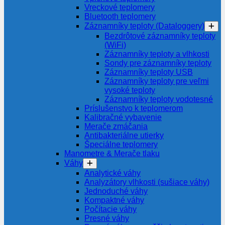
Vreckové teplomery
Bluetooth teplomery
Záznamníky teploty (Dataloggery)
Bezdrôtové záznamníky teploty
(WiFi)
Záznamníky teploty a vlhkosti
Sondy pre záznamníky teploty
Záznamníky teploty USB
Záznamníky teploty pre veľmi
vysoké teploty
Záznamníky teploty vodotesné
Príslušenstvo k teplomerom
Kalibračné vybavenie
Merače zmáčania
Antibakteriálne utierky
Špeciálne teplomery
Manometre & Merače tlaku
Váhy
Analytické váhy
Analyzátory vlhkosti (sušiace váhy)
Jednoduché váhy
Kompaktné váhy
Počítacie váhy
Presné váhy