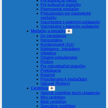
Pre kultivačné média
Pre kultivačné platničky
Priemyselné miešačky
Príslušenstvo pre magnetické
miešačky
Viacmiestne s externým ovládaním
Viacmiestne s interným ovládaním
Miešačky a trepačky
Do inkubátorov
Horizontálne
Kombinované (2v1)
Nádstavce - Inkubátory
Orbitálne
Ostatné príslušenstvo
Plošiny
Pre mikrotitračné platničky
Preklápacie
Rotačné
Príslušenstvo k miešačkám
Valcové (Rollery)
Centrifúgy
Stolové centrifúgy bez/s chladením
Mini centrifúgy
Malé centrifúgy
Špeciálne centrifúgy