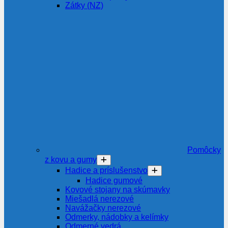
Zátky (NZ)
Pomôcky
z kovu a gumy
Hadice a príslušenstvo
Hadice gumové
Kovové stojany na skúmavky
Miešadlá nerezové
Navážačky nerezové
Odmerky, nádobky a kelímky
Odmerné vedrá