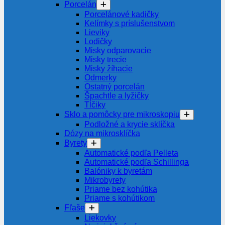
Porcelán
Porcelánové kadičky
Kelímky s príslušenstvom
Lieviky
Lodičky
Misky odparovacie
Misky trecie
Misky žíhacie
Odmerky
Ostatný porcelán
Špachtle a lyžičky
Tĺčiky
Sklo a pomôcky pre mikroskopiu
Podložné a krycie sklíčka
Dózy na mikrosklíčka
Byrety
Automatické podľa Pelleta
Automatické podľa Schillinga
Balóniky k byretám
Mikrobyrety
Priame bez kohútika
Priame s kohútikom
Fľaše
Liekovky