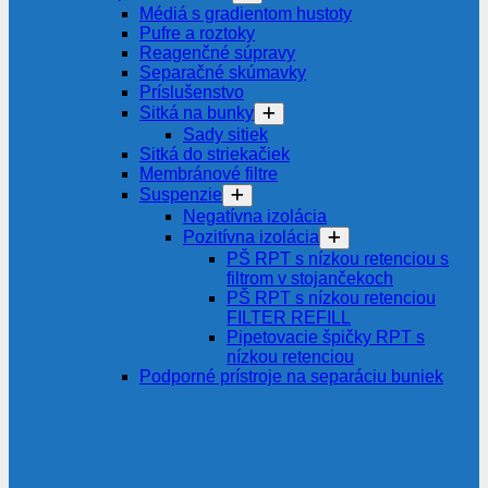
Médiá s gradientom hustoty
Pufre a roztoky
Reagenčné súpravy
Separačné skúmavky
Príslušenstvo
Sitká na bunky
Sady sitiek
Sitká do striekačiek
Membránové filtre
Suspenzie
Negatívna izolácia
Pozitívna izolácia
PŠ RPT s nízkou retenciou s
filtrom v stojančekoch
PŠ RPT s nízkou retenciou
FILTER REFILL
Pipetovacie špičky RPT s
nízkou retenciou
Podporné prístroje na separáciu buniek