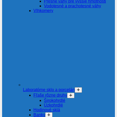
Presné váhy pre vyššie hmotnosti
Vodotesné a prachotesné váhy
Vlhkomery
Laboratórne sklo a porcelán
Fľaše rôzne druhy
Širokohrdlé
Úzkohrdlé
Hodinové sklá
Banky