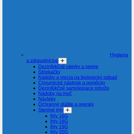
Hygiena
a zdravotníctvo
Dezinfekčné utierky a spreje
Striekačky
Nádoby a vrecia na biologický odpad
Chirurgické nástroje a pomôcky
Dezinfekčné samolepiace rohože
Nádoby na moč
Návleky
Ochranné plášte a overaly
Sterilné ihly
Ihly 16G
Ihly 18G
Ihly 19G
Ihly 20G