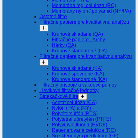
Membrána reg. celulóza (RC)
Membrány nylon / polyamid (NY/PA)
Ostatné filtre
Filtračné papiere pre kvalitatívnu analýzu
Kruhové skladané (QA)
Filtračné papiere - Archy
Hárky (QA)
Kruhové štandardné (QA)
Filtračné papiere pre kvantitatívnu analýzu
Kruhové skladané (KA)
Kruhové spevnené (KA)
Kruhové štandardné (KA)
Filtračný prístroje a vákuové pumpy
Lievikové filtračné jednotky
Striekačkové filtre
Acetát celulóza (CA)
Nylón (PA) a (NY)
Polyétersulfón (PES)
Polytetrafluóretylén (PTFE)
Polyvinyldifluorid (PVDF)
Regenerovaná celulóza (RC)
So skleneným predfiltrom (GF)