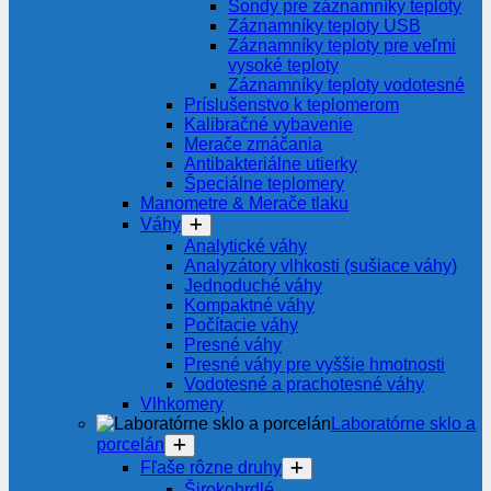
Sondy pre záznamníky teploty
Záznamníky teploty USB
Záznamníky teploty pre veľmi
vysoké teploty
Záznamníky teploty vodotesné
Príslušenstvo k teplomerom
Kalibračné vybavenie
Merače zmáčania
Antibakteriálne utierky
Špeciálne teplomery
Manometre & Merače tlaku
Váhy
Analytické váhy
Analyzátory vlhkosti (sušiace váhy)
Jednoduché váhy
Kompaktné váhy
Počítacie váhy
Presné váhy
Presné váhy pre vyššie hmotnosti
Vodotesné a prachotesné váhy
Vlhkomery
Laboratórne sklo a
porcelán
Fľaše rôzne druhy
Širokohrdlé