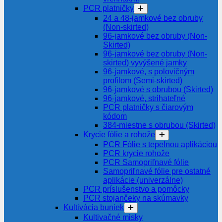
PCR platničky
24 a 48-jamkové bez obruby
(Non-skirted)
96-jamkové bez obruby (Non-
Skirted)
96-jamkové bez obruby (Non-
skirted) vyvýšené jamky
96-jamkové, s polovičným
profilom (Semi-skirted)
96-jamkové s obrubou (Skirted)
96-jamkové, strihateľné
PCR platničky s čiarovým
kódom
384-miestne s obrubou (Skirted)
Krycie fólie a rohože
PCR Fólie s tepelnou aplikáciou
PCR krycie rohože
PCR Samopriľnavé fólie
Samopriľnavé fólie pre ostatné
aplikácie (univerzálne)
PCR príslušenstvo a pomôcky
PCR stojančeky na skúmavky
Kultivácia buniek
Kultivačné misky