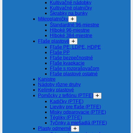
Kultivačné nádobky
Kultivačné platničky
Škrabky na bunky
Mikroplatničky
Štandardné 96-miestne
Hlboké 96-miestne
Hlboké 384-miestne
Fľaše plastové
Fľaše PE, LDPE, HDPE
Fľaše PP
Fľaše bezpečnostné
Fľaše kvapkacie
Fľaše s rozprašovačom
Fľaše plastové ostatné
Kanistre
Nádoby rôzne druhy
Kelímky plastové
Pomôcky z teflónu (PTFE)
Kadičky (PTFE)
Lieviky pre fľaše (PTFE)
Misky odparovacie (PTFE)
Tégliky (PTFE)
Tyčinky a miešadlá (PTFE)
Plasty odmerné