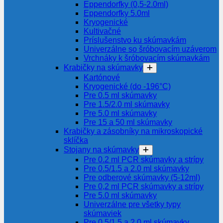
Eppendorfky (0,5-2.0ml)
Eppendorfky 5.0ml
Kryogenické
Kultivačné
Príslušenstvo ku skúmavkám
Univerzálne so šróbovacím uzáverom
Vrchnáky k šróbovacím skúmavkám
Krabičky na skúmavky
Kartónové
Kryogenické (do -196°C)
Pre 0.5 ml skúmavky
Pre 1.5/2.0 ml skúmavky
Pre 5.0 ml skúmavky
Pre 15 a 50 ml skúmavky
Krabičky a zásobníky na mikroskopické
sklíčka
Stojany na skúmavky
Pre 0.2 ml PCR skúmavky a strípy
Pre 0.5/1.5 a 2.0 ml skúmavky
Pre odberové skúmavky (5-12ml)
Pre 0,2 ml PCR skúmavky a strípy
Pre 5.0 ml skúmavky
Univerzálne pre všetky typy
skúmaviek
Pre 0,5/1,5 a 2,0 ml skúmavky