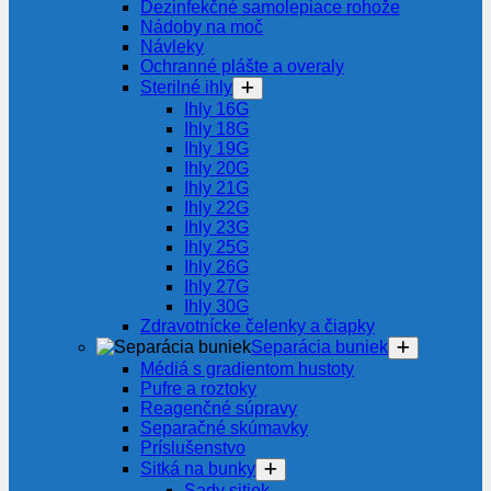
Dezinfekčné samolepiace rohože
Nádoby na moč
Návleky
Ochranné plášte a overaly
Sterilné ihly
Ihly 16G
Ihly 18G
Ihly 19G
Ihly 20G
Ihly 21G
Ihly 22G
Ihly 23G
Ihly 25G
Ihly 26G
Ihly 27G
Ihly 30G
Zdravotnícke čelenky a čiapky
Separácia buniek
Médiá s gradientom hustoty
Pufre a roztoky
Reagenčné súpravy
Separačné skúmavky
Príslušenstvo
Sitká na bunky
Sady sitiek