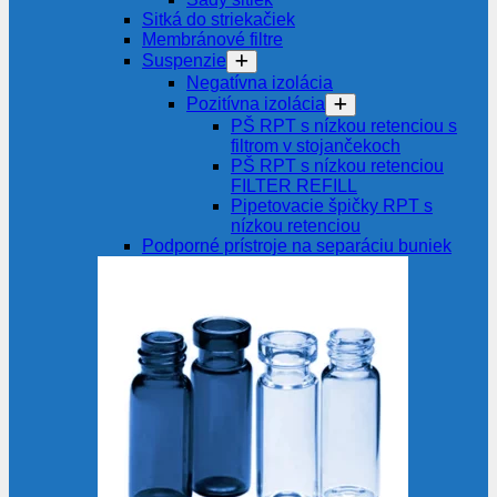
Sitká do striekačiek
Membránové filtre
Suspenzie
Negatívna izolácia
Pozitívna izolácia
PŠ RPT s nízkou retenciou s
filtrom v stojančekoch
PŠ RPT s nízkou retenciou
FILTER REFILL
Pipetovacie špičky RPT s
nízkou retenciou
Podporné prístroje na separáciu buniek