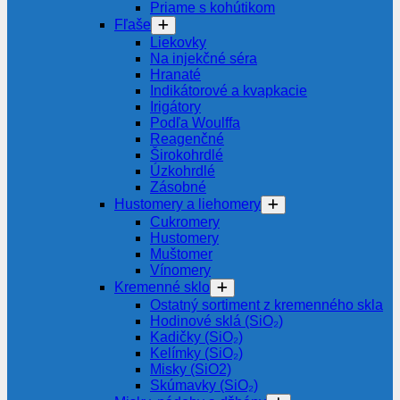
Priame s kohútikom
Fľaše
Liekovky
Na injekčné séra
Hranaté
Indikátorové a kvapkacie
Irigátory
Podľa Woulffa
Reagenčné
Širokohrdlé
Úzkohrdlé
Zásobné
Hustomery a liehomery
Cukromery
Hustomery
Muštomer
Vínomery
Kremenné sklo
Ostatný sortiment z kremenného skla
Hodinové sklá (SiO₂)
Kadičky (SiO₂)
Kelímky (SiO₂)
Misky (SiO2)
Skúmavky (SiO₂)