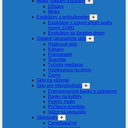
Misky, nádoby a džbány
Džbány
Misky
Exsikátory a príslušenstvo
Exsikátory s úzkym dnom podľa
normy 12491
Exsikátory so širokým dnom
Ostatné laboratórne sklo
Hodinové sklo
Kahany
Pyknometre
Špachtle
Tyčinky miešacie
Vzorkovnice na plyny
Zvony
Sklo na váženie
Sklo pre mikrobiológiu
Erlenmeyerove banky s uzáverom
Banky na kultúry
Petriho misky
Počítacie komôrky
Valce na preparáty
Skúmavky
Centrifugačné