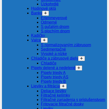
Úzkohrdlé
Hodinové sklá
Banky
Erlenmeyerové
Odmerné
S guľatým dnom
S plochým dnom
Kadičky
Valce
S normalizovaným zábrusom
Sedimentačné
Vysoké a nízke
Chladiče a zábrusové diely
Chladiče
Pipety delené a nedelené
Pipety triedy A
Pipety triedy AS
Pipety triedy B
Lieviky a filtrácia
Deliace lieviky
Filtračné kelímky
Filtračné zariadenia s príslušenstvom
Fritovacie filtračné dosky
Lieviky