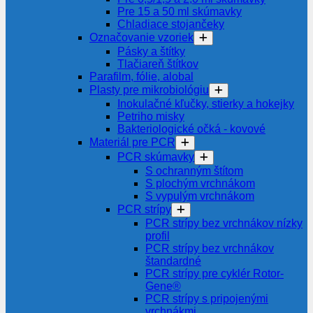
Pre 15 a 50 ml skúmavky
Chladiace stojančeky
Označovanie vzoriek
Pásky a štítky
Tlačiareň štítkov
Parafilm, fólie, alobal
Plasty pre mikrobiológiu
Inokulačné kľučky, stierky a hokejky
Petriho misky
Bakteriologické očká - kovové
Materiál pre PCR
PCR skúmavky
S ochranným štítom
S plochým vrchnákom
S vypulým vrchnákom
PCR strípy
PCR strípy bez vrchnákov nízky
profil
PCR strípy bez vrchnákov
štandardné
PCR strípy pre cyklér Rotor-
Gene®
PCR strípy s pripojenými
vrchnákmi