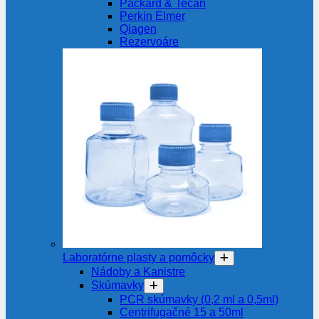
Packard & Tecan
Perkin Elmer
Qiagen
Rezervoáre
Laboratórne plasty a pomôcky
Nádoby a Kanistre
Skúmavky
PCR skúmavky (0,2 ml a 0,5ml)
Centrifugačné 15 a 50ml