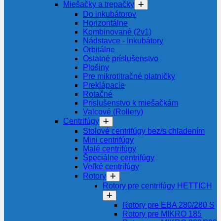
Miešačky a trepačky
Do inkubátorov
Horizontálne
Kombinované (2v1)
Nádstavce - Inkubátory
Orbitálne
Ostatné príslušenstvo
Plošiny
Pre mikrotitračné platničky
Preklápacie
Rotačné
Príslušenstvo k miešačkám
Valcové (Rollery)
Centrifúgy
Stolové centrifúgy bez/s chladením
Mini centrifúgy
Malé centrifúgy
Špeciálne centrifúgy
Veľké centrifúgy
Rotory
Rotory pre centrifúgy HETTICH
Rotory pre EBA 280/280 S
Rotory pre MIKRO 185