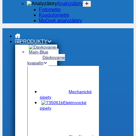
Analyzátory
Fotometre
Koagulometre
Močové analyzátory
PRODUKTY
Dávkovanie
kvapalín
Mechanické
pipety
Elektronické
pipety