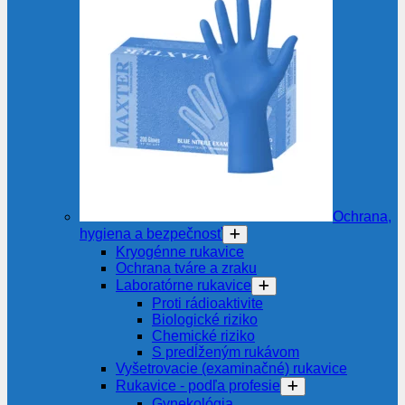
Ochrana,
hygiena a bezpečnosť
Kryogénne rukavice
Ochrana tváre a zraku
Laboratórne rukavice
Proti rádioaktivite
Biologické riziko
Chemické riziko
S predĺženým rukávom
Vyšetrovacie (examinačné) rukavice
Rukavice - podľa profesie
Gynekológia