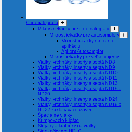
Chromatografia
Mikrostriekačky pre chromatografiu
Mikrostriekačky pre autosamplery
Mikrostriekačky na ručnú
aplikáciu
Agilent Autosampler
Mikrostriekačky pre veľké objemy
Vialky, vrchnáky, inserty a septá ND8
Vialky, vrchnáky, inserty a septá ND9
Vialky, vrchnáky, inserty a septá ND10
Vialky, vrchnáky, inserty a septá ND11
Vialky, vrchnáky, inserty a septá ND13
Vialky, vrchnáky, inserty a septá ND18 a
ND20
Vialky, vrchnáky, inserty a septá ND24
Vialky, vrchnáky, inserty a septá ND18 a
ND22 zaklapávací uzáver
Špeciálne vialky
Krimpovacie kliešte
Stojany a krabičky na vialky
Striekačky pre HPLC