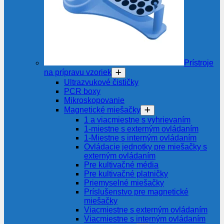
Prístroje
na prípravu vzoriek
Ultrazvukové čističky
PCR boxy
Mikroskopovanie
Magnetické miešačky
1 a viacmiestne s vyhrievaním
1-miestne s externým ovládaním
1-Miestne s interným ovládaním
Ovládacie jednotky pre miešačky s
externým ovládaním
Pre kultivačné média
Pre kultivačné platničky
Priemyselné miešačky
Príslušenstvo pre magnetické
miešačky
Viacmiestne s externým ovládaním
Viacmiestne s interným ovládaním