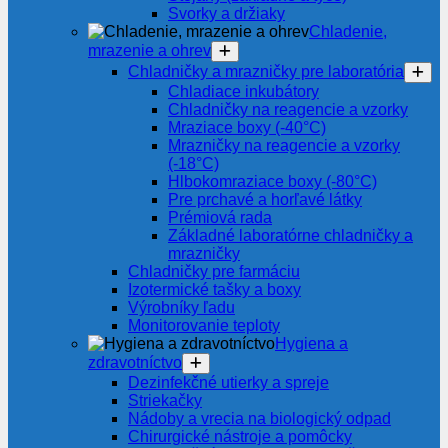
Svorky a držiaky
Chladenie,
mrazenie a ohrev
Chladničky a mrazničky pre laboratória
Chladiace inkubátory
Chladničky na reagencie a vzorky
Mraziace boxy (-40°C)
Mrazničky na reagencie a vzorky
(-18°C)
Hlbokomraziace boxy (-80°C)
Pre prchavé a horľavé látky
Prémiová rada
Základné laboratórne chladničky a
mrazničky
Chladničky pre farmáciu
Izotermické tašky a boxy
Výrobníky ľadu
Monitorovanie teploty
Hygiena a
zdravotníctvo
Dezinfekčné utierky a spreje
Striekačky
Nádoby a vrecia na biologický odpad
Chirurgické nástroje a pomôcky