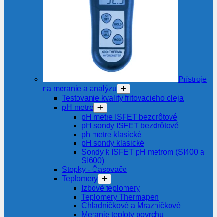
Prístroje
na meranie a analýzu
Testovanie kvality fritovacieho oleja
pH metre
pH metre ISFET bezdrôtové
pH sondy ISFET bezdrôtové
ph metre klasické
pH sondy klasické
Sondy k ISFET pH metrom (SI400 a
SI600)
Stopky - Časovače
Teplomery
Izbové teplomery
Teplomery Thermapen
Chladničkové a Mrazničkové
Meranie teploty povrchu