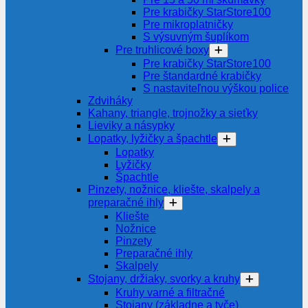
Pre krabičky StarStore100
Pre mikroplatničky
S výsuvným šuplíkom
Pre truhlicové boxy
Pre krabičky StarStore100
Pre štandardné krabičky
S nastaviteľnou výškou police
Zdviháky
Kahany, triangle, trojnožky a sieťky
Lieviky a násypky
Lopatky, lyžičky a špachtle
Lopatky
Lyžičky
Špachtle
Pinzety, nožnice, kliešte, skalpely a
preparačné ihly
Kliešte
Nožnice
Pinzety
Preparačné ihly
Skalpely
Stojany, držiaky, svorky a kruhy
Kruhy varné a filtračné
Stojany (základne a tyče)