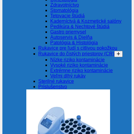
Zdravotníctvo
Stomatológia
Tetovacie štúdiá
Kaderníctvá & Kozmetické salóny
Pedikúra & Nechtové štúdiá
Gastro priemysel
Autoservis & Dielňa
Patológia & Histológia
Rukavice pre ľudí s citlivou pokožkou
Rukavice do čistých priestorov (CR)
Nízke riziko kontaminácie
Vysoké riziko kontaminácie
Extrémne riziko kontaminácie
Veľmi dlhý rukáv
Sterilné rukavice
Príslušenstvo