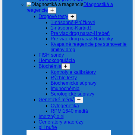
Diagnostiká a
reagencie
Drogové testy
1-násobné-Prúžkové
1-násobné-Kartridž
Pre viac drog naraz-Hrebeň
Pre viac drog naraz-Nádobky
Kvapalné reagencie pre stanovenie
limitov drog
FISH sondy
Hemokoagulácia
Biochémia
Kontroly a kalibrátory
Rýchle testy
Biochemické súpravy
Imunochémia
Serologické súpravy
Genetické médiá
Cytogenetika
RPMI1640 médiá
Imerzný olej
Generátory anaerózy
pH pufre