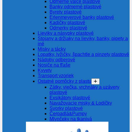
Odmerné valce plastové
Banky odmerné plastové
Byrety plastové
Erlenmeyerové banky plastové
Kadičky plastové
Odmerky plastové
Lieviky a násypky plastové
Stojany a držiaky na lieviky, banky, pipety a
iné
Misky a tácky
Lopatky, lyžičky, špachtle a pinzety plastové
Nádoby odberové
Nosiče na fľaše
Kyvety
Transport vzoriek
Ostatné pomôcky z plastu
Zátky, viečka, vrchnáky a uzávery
plastové
Exsikátory plastové
Navažovacie misky & Lodičky
Svorky plastové
Čerpadlá&Pumpy
Mlynčeky na tkanivá