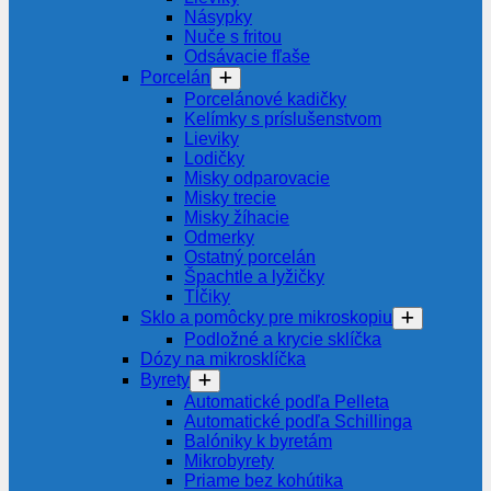
Násypky
Nuče s fritou
Odsávacie fľaše
Porcelán
Porcelánové kadičky
Kelímky s príslušenstvom
Lieviky
Lodičky
Misky odparovacie
Misky trecie
Misky žíhacie
Odmerky
Ostatný porcelán
Špachtle a lyžičky
Tĺčiky
Sklo a pomôcky pre mikroskopiu
Podložné a krycie sklíčka
Dózy na mikrosklíčka
Byrety
Automatické podľa Pelleta
Automatické podľa Schillinga
Balóniky k byretám
Mikrobyrety
Priame bez kohútika