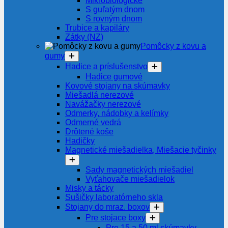
Mikrobiologické
S guľatým dnom
S rovným dnom
Trubice a kapiláry
Zátky (NZ)
Pomôcky z kovu a
gumy
Hadice a príslušenstvo
Hadice gumové
Kovové stojany na skúmavky
Miešadlá nerezové
Navážačky nerezové
Odmerky, nádobky a kelímky
Odmerné vedrá
Drôtené koše
Hadičky
Magnetické miešadielka, Miešacie tyčinky
Sady magnetických miešadiel
Vyťahovače miešadielok
Misky a tácky
Sušičky laboratórneho skla
Stojany do mraz. boxov
Pre stojace boxy
Pre 15 a 50 ml skúmavky