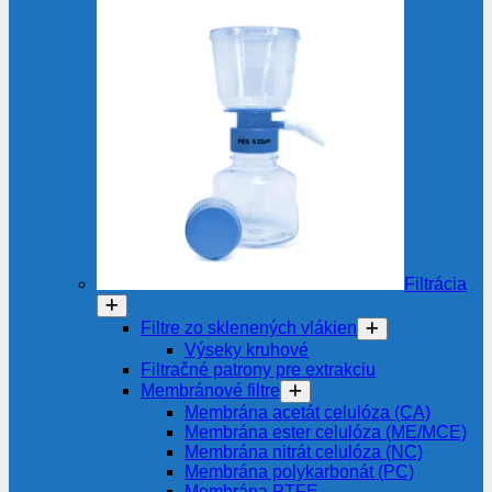
Filtrácia
Filtre zo sklenených vlákien
Výseky kruhové
Filtračné patrony pre extrakciu
Membránové filtre
Membrána acetát celulóza (CA)
Membrána ester celulóza (ME/MCE)
Membrána nitrát celulóza (NC)
Membrána polykarbonát (PC)
Membrána PTFE