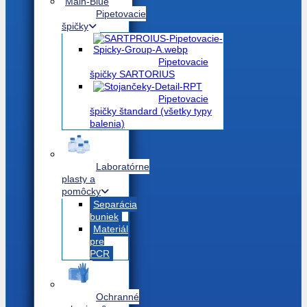
Pipetovacie
špičky
Pipetovacie
špičky SARTORIUS
Pipetovacie
špičky štandard (všetky typy
balenia)
Laboratórne
plasty a
pomôcky
Separácia
buniek
Materiál
pre
PCR
Ochranné