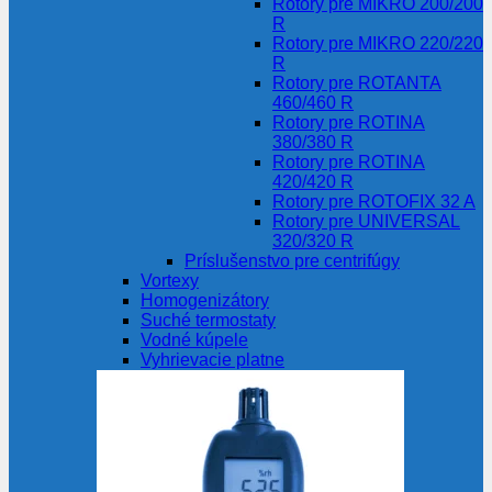
Rotory pre MIKRO 200/200
R
Rotory pre MIKRO 220/220
R
Rotory pre ROTANTA
460/460 R
Rotory pre ROTINA
380/380 R
Rotory pre ROTINA
420/420 R
Rotory pre ROTOFIX 32 A
Rotory pre UNIVERSAL
320/320 R
Príslušenstvo pre centrifúgy
Vortexy
Homogenizátory
Suché termostaty
Vodné kúpele
Vyhrievacie platne