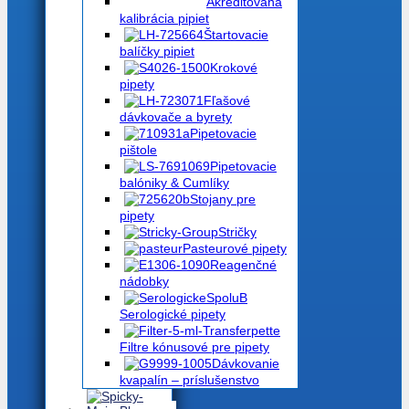
Akreditovaná
kalibrácia pipiet
Štartovacie
balíčky pipiet
Krokové
pipety
Fľašové
dávkovače a byrety
Pipetovacie
pištole
Pipetovacie
balóniky & Cumlíky
Stojany pre
pipety
Stričky
Pasteurové pipety
Reagenčné
nádobky
Serologické pipety
Filtre kónusové pre pipety
Dávkovanie
kvapalín – príslušenstvo