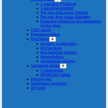
1-násobné-Prúžkové
1-násobné-Kartridž
Pre viac drog naraz-Hrebeň
Pre viac drog naraz-Nádobky
Kvapalné reagencie pre stanovenie
limitov drog
FISH sondy
Hemokoagulácia
Biochémia
Kontroly a kalibrátory
Rýchle testy
Biochemické súpravy
Imunochémia
Serologické súpravy
Genetické médiá
Cytogenetika
RPMI1640 médiá
Imerzný olej
Generátory anaerózy
pH pufre