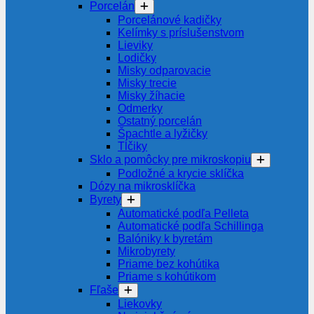
Porcelán
Porcelánové kadičky
Kelímky s príslušenstvom
Lieviky
Lodičky
Misky odparovacie
Misky trecie
Misky žíhacie
Odmerky
Ostatný porcelán
Špachtle a lyžičky
Tĺčiky
Sklo a pomôcky pre mikroskopiu
Podložné a krycie sklíčka
Dózy na mikrosklíčka
Byrety
Automatické podľa Pelleta
Automatické podľa Schillinga
Balóniky k byretám
Mikrobyrety
Priame bez kohútika
Priame s kohútikom
Fľaše
Liekovky