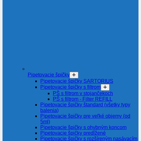
Pipetovacie špičky
Pipetovacie špičky SARTORIUS
Pipetovacie špičky s filtrom
PŠ s filtrom v stojančekoch
PŠ s filtrom - Filter REFILL
Pipetovacie špičky štandard (všetky typy
balenia)
Pipetovacie špičky pre veľké objemy (od
5ml)
Pipetovacie špičky s ohybným koncom
Pipetovacie špičky predĺžené
Pipetovacie špičky s rozšíreným nasávacím