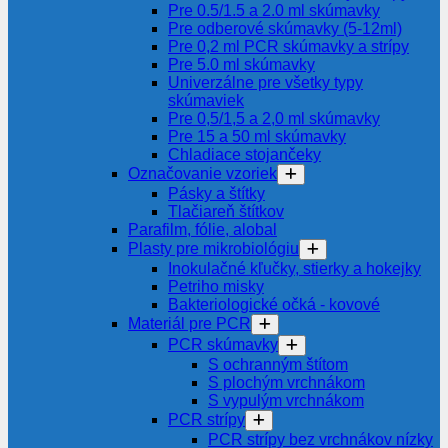
Pre 0.5/1.5 a 2.0 ml skúmavky
Pre odberové skúmavky (5-12ml)
Pre 0,2 ml PCR skúmavky a strípy
Pre 5.0 ml skúmavky
Univerzálne pre všetky typy
skúmaviek
Pre 0,5/1,5 a 2,0 ml skúmavky
Pre 15 a 50 ml skúmavky
Chladiace stojančeky
Označovanie vzoriek
Pásky a štítky
Tlačiareň štítkov
Parafilm, fólie, alobal
Plasty pre mikrobiológiu
Inokulačné kľučky, stierky a hokejky
Petriho misky
Bakteriologické očká - kovové
Materiál pre PCR
PCR skúmavky
S ochranným štítom
S plochým vrchnákom
S vypulým vrchnákom
PCR strípy
PCR strípy bez vrchnákov nízky