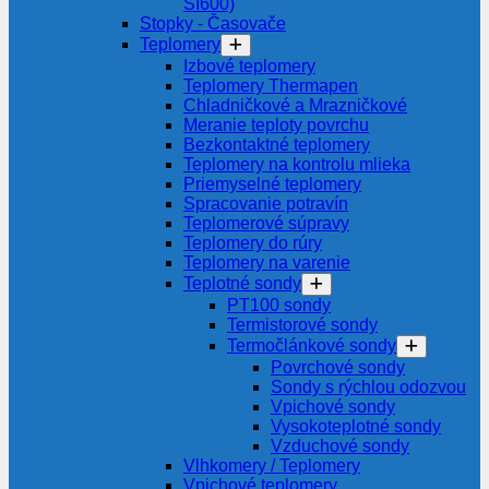
SI600)
Stopky - Časovače
Teplomery
Izbové teplomery
Teplomery Thermapen
Chladničkové a Mrazničkové
Meranie teploty povrchu
Bezkontaktné teplomery
Teplomery na kontrolu mlieka
Priemyselné teplomery
Spracovanie potravín
Teplomerové súpravy
Teplomery do rúry
Teplomery na varenie
Teplotné sondy
PT100 sondy
Termistorové sondy
Termočlánkové sondy
Povrchové sondy
Sondy s rýchlou odozvou
Vpichové sondy
Vysokoteplotné sondy
Vzduchové sondy
Vlhkomery / Teplomery
Vpichové teplomery