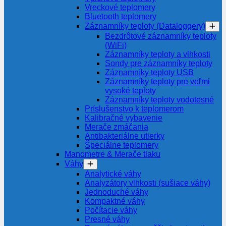
Vreckové teplomery
Bluetooth teplomery
Záznamníky teploty (Dataloggery)
Bezdrôtové záznamníky teploty
(WiFi)
Záznamníky teploty a vlhkosti
Sondy pre záznamníky teploty
Záznamníky teploty USB
Záznamníky teploty pre veľmi
vysoké teploty
Záznamníky teploty vodotesné
Príslušenstvo k teplomerom
Kalibračné vybavenie
Merače zmáčania
Antibakteriálne utierky
Špeciálne teplomery
Manometre & Merače tlaku
Váhy
Analytické váhy
Analyzátory vlhkosti (sušiace váhy)
Jednoduché váhy
Kompaktné váhy
Počítacie váhy
Presné váhy