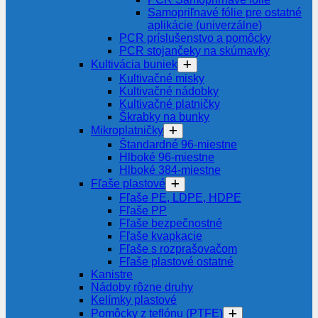
Samopriľnavé fólie pre ostatné
aplikácie (univerzálne)
PCR príslušenstvo a pomôcky
PCR stojančeky na skúmavky
Kultivácia buniek
Kultivačné misky
Kultivačné nádobky
Kultivačné platničky
Škrabky na bunky
Mikroplatničky
Štandardné 96-miestne
Hlboké 96-miestne
Hlboké 384-miestne
Fľaše plastové
Fľaše PE, LDPE, HDPE
Fľaše PP
Fľaše bezpečnostné
Fľaše kvapkacie
Fľaše s rozprašovačom
Fľaše plastové ostatné
Kanistre
Nádoby rôzne druhy
Kelímky plastové
Pomôcky z teflónu (PTFE)