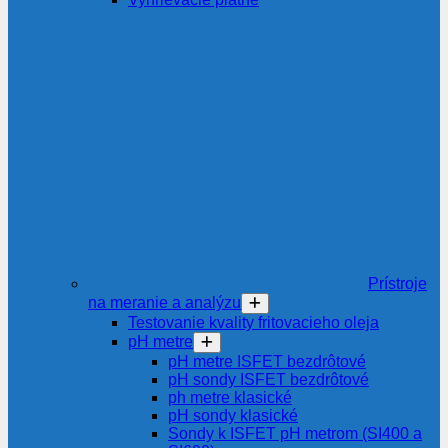
Prístroje
na meranie a analýzu
Testovanie kvality fritovacieho oleja
pH metre
pH metre ISFET bezdrôtové
pH sondy ISFET bezdrôtové
ph metre klasické
pH sondy klasické
Sondy k ISFET pH metrom (SI400 a