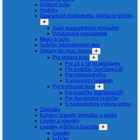
Drôtené koše
Hadičky
Magnetické miešadielka, Miešacie tyčinky
Sady magnetických miešadiel
Vyťahovače miešadielok
Misky a tácky
Sušičky laboratórneho skla
Stojany do mraz. boxov
Pre stojace boxy
Pre 15 a 50 ml skúmavky
Pre krabičky StarStore100
Pre mikroplatničky
S výsuvným šuplíkom
Pre truhlicové boxy
Pre krabičky StarStore100
Pre štandardné krabičky
S nastaviteľnou výškou police
Zdviháky
Kahany, triangle, trojnožky a sieťky
Lieviky a násypky
Lopatky, lyžičky a špachtle
Lopatky
Lyžičky