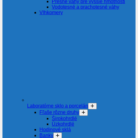
Presné váhy pre vyššie hmotnosti
Vodotesné a prachotesné váhy
Vlhkomery
Laboratórne sklo a porcelán
Fľaše rôzne druhy
Širokohrdlé
Úzkohrdlé
Hodinové sklá
Banky