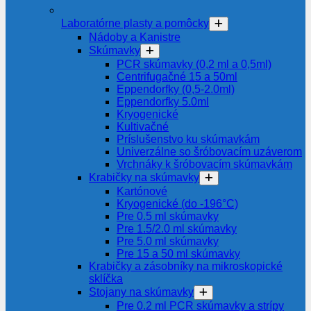
Laboratórne plasty a pomôcky
Nádoby a Kanistre
Skúmavky
PCR skúmavky (0,2 ml a 0,5ml)
Centrifugačné 15 a 50ml
Eppendorfky (0,5-2.0ml)
Eppendorfky 5.0ml
Kryogenické
Kultivačné
Príslušenstvo ku skúmavkám
Univerzálne so šróbovacím uzáverom
Vrchnáky k šróbovacím skúmavkám
Krabičky na skúmavky
Kartónové
Kryogenické (do -196°C)
Pre 0.5 ml skúmavky
Pre 1.5/2.0 ml skúmavky
Pre 5.0 ml skúmavky
Pre 15 a 50 ml skúmavky
Krabičky a zásobníky na mikroskopické
sklíčka
Stojany na skúmavky
Pre 0.2 ml PCR skúmavky a strípy