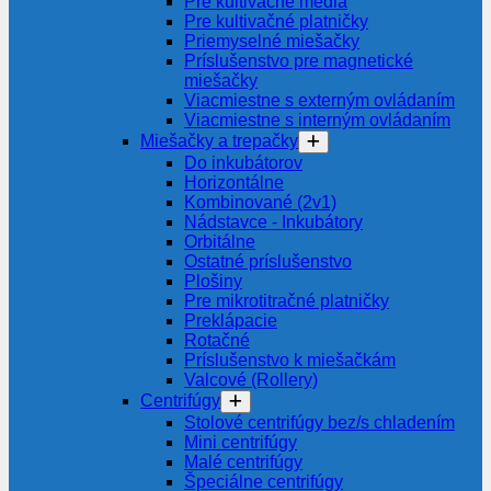
Pre kultivačné média
Pre kultivačné platničky
Priemyselné miešačky
Príslušenstvo pre magnetické
miešačky
Viacmiestne s externým ovládaním
Viacmiestne s interným ovládaním
Miešačky a trepačky
Do inkubátorov
Horizontálne
Kombinované (2v1)
Nádstavce - Inkubátory
Orbitálne
Ostatné príslušenstvo
Plošiny
Pre mikrotitračné platničky
Preklápacie
Rotačné
Príslušenstvo k miešačkám
Valcové (Rollery)
Centrifúgy
Stolové centrifúgy bez/s chladením
Mini centrifúgy
Malé centrifúgy
Špeciálne centrifúgy