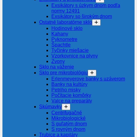
Exsikátory s úzkym dnom podľa
normy 12491
Exsikátory so širokým dnom
Ostatné laboratórne sklo
Hodinové sklo
Kahany
Pyknometre
Špachtle
Tyčinky miešacie
Vzorkovnice na plyny
Zvony
Sklo na váženie
Sklo pre mikrobiológiu
Erlenmeyerove banky s uzáverom
Banky na kultúry
Petriho misky
Počítacie komôrky
Valce na preparáty
Skúmavky
Centrifugačné
Mikrobiologické
S guľatým dnom
S rovným dnom
Trubice a kapiláry