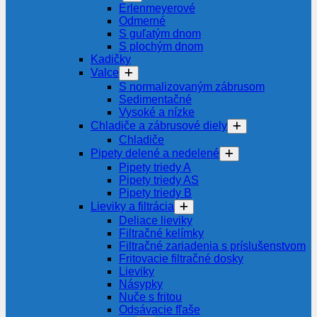
Erlenmeyerové
Odmerné
S guľatým dnom
S plochým dnom
Kadičky
Valce
S normalizovaným zábrusom
Sedimentačné
Vysoké a nízke
Chladiče a zábrusové diely
Chladiče
Pipety delené a nedelené
Pipety triedy A
Pipety triedy AS
Pipety triedy B
Lieviky a filtrácia
Deliace lieviky
Filtračné kelímky
Filtračné zariadenia s príslušenstvom
Fritovacie filtračné dosky
Lieviky
Násypky
Nuče s fritou
Odsávacie fľaše