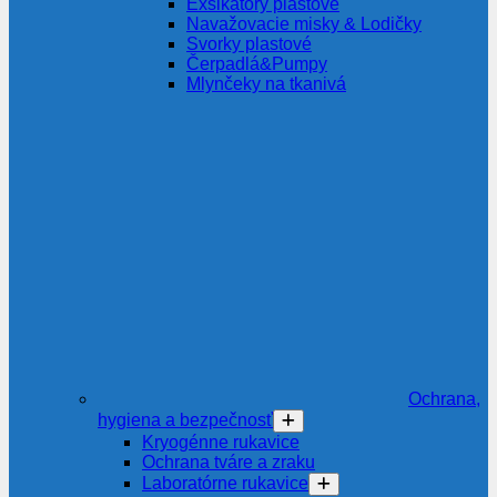
Exsikátory plastové
Navažovacie misky & Lodičky
Svorky plastové
Čerpadlá&Pumpy
Mlynčeky na tkanivá
Ochrana,
hygiena a bezpečnosť
Kryogénne rukavice
Ochrana tváre a zraku
Laboratórne rukavice