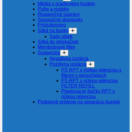
Médiá s gradientom hustoty
Pufre a roztoky
Reagenčné súpravy
Separačné skúmavky
Príslušenstvo
Sitká na bunky
Sady sitiek
Sitká do striekačiek
Membránové filtre
Suspenzie
Negatívna izolácia
Pozitívna izolácia
PŠ RPT s nízkou retenciou s
filtrom v stojančekoch
PŠ RPT s nízkou retenciou
FILTER REFILL
Pipetovacie špičky RPT s
nízkou retenciou
Podporné prístroje na separáciu buniek