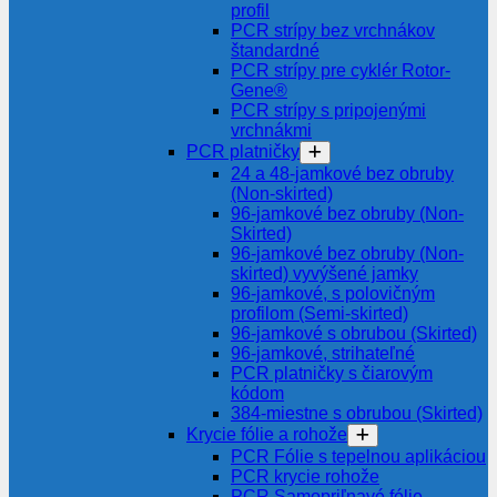
profil
PCR strípy bez vrchnákov
štandardné
PCR strípy pre cyklér Rotor-
Gene®
PCR strípy s pripojenými
vrchnákmi
PCR platničky
24 a 48-jamkové bez obruby
(Non-skirted)
96-jamkové bez obruby (Non-
Skirted)
96-jamkové bez obruby (Non-
skirted) vyvýšené jamky
96-jamkové, s polovičným
profilom (Semi-skirted)
96-jamkové s obrubou (Skirted)
96-jamkové, strihateľné
PCR platničky s čiarovým
kódom
384-miestne s obrubou (Skirted)
Krycie fólie a rohože
PCR Fólie s tepelnou aplikáciou
PCR krycie rohože
PCR Samopriľnavé fólie