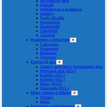
Na injekčné séra
Hranaté
Indikátorové a kvapkacie
Irigátory
Podľa Woulffa
Reagenčné
Širokohrdlé
Úzkohrdlé
Zásobné
Hustomery a liehomery
Cukromery
Hustomery
Muštomer
Vínomery
Kremenné sklo
Ostatný sortiment z kremenného skla
Hodinové sklá (SiO₂)
Kadičky (SiO₂)
Kelímky (SiO₂)
Misky (SiO2)
Skúmavky (SiO₂)
Misky, nádoby a džbány
Džbány
Misky
Exsikátory a príslušenstvo