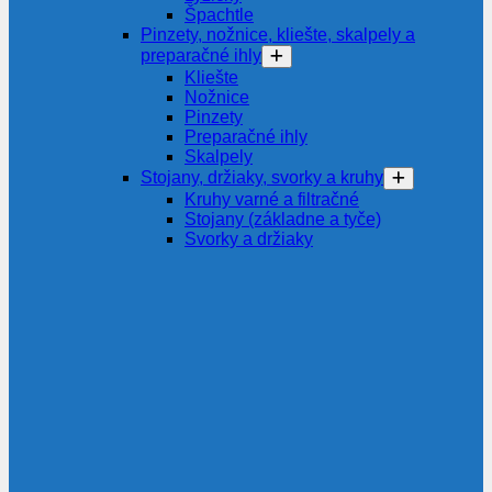
Špachtle
Pinzety, nožnice, kliešte, skalpely a
preparačné ihly
Kliešte
Nožnice
Pinzety
Preparačné ihly
Skalpely
Stojany, držiaky, svorky a kruhy
Kruhy varné a filtračné
Stojany (základne a tyče)
Svorky a držiaky