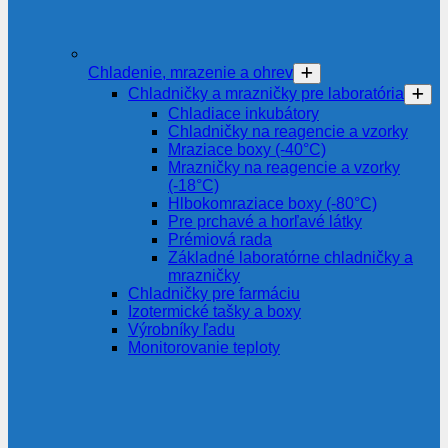
Chladenie, mrazenie a ohrev
Chladničky a mrazničky pre laboratória
Chladiace inkubátory
Chladničky na reagencie a vzorky
Mraziace boxy (-40°C)
Mrazničky na reagencie a vzorky
(-18°C)
Hlbokomraziace boxy (-80°C)
Pre prchavé a horľavé látky
Prémiová rada
Základné laboratórne chladničky a
mrazničky
Chladničky pre farmáciu
Izotermické tašky a boxy
Výrobníky ľadu
Monitorovanie teploty