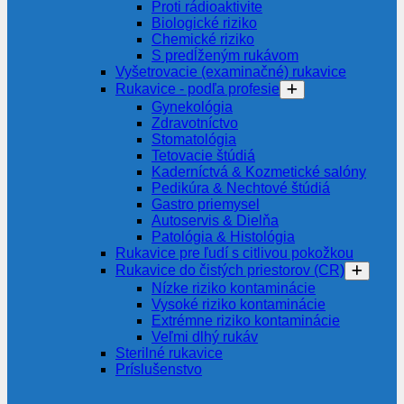
Proti rádioaktivite
Biologické riziko
Chemické riziko
S predĺženým rukávom
Vyšetrovacie (examinačné) rukavice
Rukavice - podľa profesie
Gynekológia
Zdravotníctvo
Stomatológia
Tetovacie štúdiá
Kaderníctvá & Kozmetické salóny
Pedikúra & Nechtové štúdiá
Gastro priemysel
Autoservis & Dielňa
Patológia & Histológia
Rukavice pre ľudí s citlivou pokožkou
Rukavice do čistých priestorov (CR)
Nízke riziko kontaminácie
Vysoké riziko kontaminácie
Extrémne riziko kontaminácie
Veľmi dlhý rukáv
Sterilné rukavice
Príslušenstvo