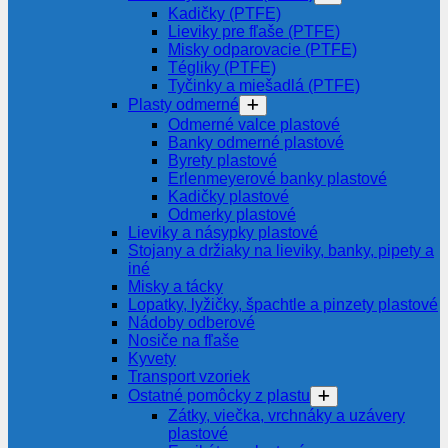
Kadičky (PTFE)
Lieviky pre fľaše (PTFE)
Misky odparovacie (PTFE)
Tégliky (PTFE)
Tyčinky a miešadlá (PTFE)
Plasty odmerné
Odmerné valce plastové
Banky odmerné plastové
Byrety plastové
Erlenmeyerové banky plastové
Kadičky plastové
Odmerky plastové
Lieviky a násypky plastové
Stojany a držiaky na lieviky, banky, pipety a
iné
Misky a tácky
Lopatky, lyžičky, špachtle a pinzety plastové
Nádoby odberové
Nosiče na fľaše
Kyvety
Transport vzoriek
Ostatné pomôcky z plastu
Zátky, viečka, vrchnáky a uzávery
plastové