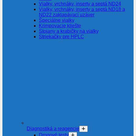
Vialky, vrchnáky, inserty a septá ND24
Vialky, vrchnáky, inserty a septá ND18 a
ND22 zaklapávací uzáver
Špeciálne vialky
Krimpovacie kliešte
Stojany a krabičky na vialky
Striekačky pre HPLC
Diagnostiká a reagencie
Drogové testy