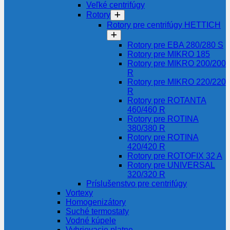
Veľké centrifúgy
Rotory
Rotory pre centrifúgy HETTICH
Rotory pre EBA 280/280 S
Rotory pre MIKRO 185
Rotory pre MIKRO 200/200
R
Rotory pre MIKRO 220/220
R
Rotory pre ROTANTA
460/460 R
Rotory pre ROTINA
380/380 R
Rotory pre ROTINA
420/420 R
Rotory pre ROTOFIX 32 A
Rotory pre UNIVERSAL
320/320 R
Príslušenstvo pre centrifúgy
Vortexy
Homogenizátory
Suché termostaty
Vodné kúpele
Vyhrievacie platne