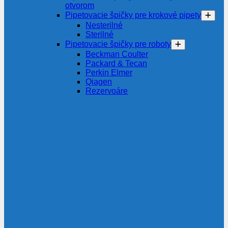
otvorom
Pipetovacie špičky pre krokové pipety
Nesterilné
Sterilné
Pipetovacie špičky pre roboty
Beckman Coulter
Packard & Tecan
Perkin Elmer
Qiagen
Rezervoáre