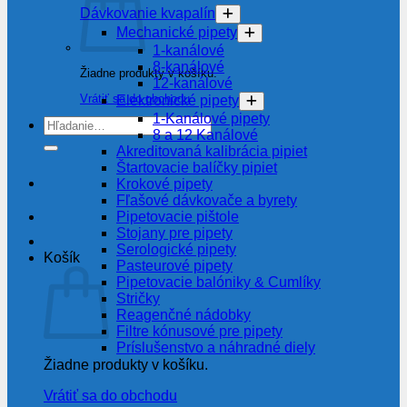
Dávkovanie kvapalín
Mechanické pipety
1-kanálové
8-kanálové
Žiadne produkty v košíku.
12-kanálové
Vrátiť sa do obchodu
Elektronické pipety
1-Kanálové pipety
Hľadať:
8 a 12 Kanálové
Akreditovaná kalibrácia pipiet
Štartovacie balíčky pipiet
Krokové pipety
Fľašové dávkovače a byrety
Pipetovacie pištole
Stojany pre pipety
Serologické pipety
Košík
Pasteurové pipety
Pipetovacie balóniky & Cumlíky
Stričky
Reagenčné nádobky
Filtre kónusové pre pipety
Príslušenstvo a náhradné diely
Žiadne produkty v košíku.
Vrátiť sa do obchodu