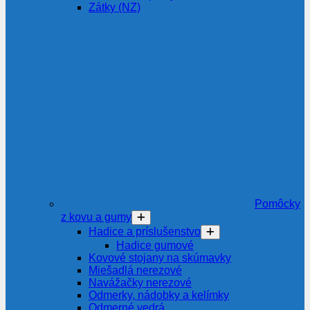
Zátky (NZ)
Pomôcky
z kovu a gumy
Hadice a príslušenstvo
Hadice gumové
Kovové stojany na skúmavky
Miešadlá nerezové
Navážačky nerezové
Odmerky, nádobky a kelímky
Odmerné vedrá