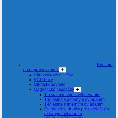
Prístroje
na prípravu vzoriek
Ultrazvukové čističky
PCR boxy
Mikroskopovanie
Magnetické miešačky
1 a viacmiestne s vyhrievaním
1-miestne s externým ovládaním
1-Miestne s interným ovládaním
Ovládacie jednotky pre miešačky s
externým ovládaním