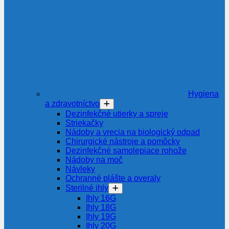
Hygiena
a zdravotníctvo
Dezinfekčné utierky a spreje
Striekačky
Nádoby a vrecia na biologický odpad
Chirurgické nástroje a pomôcky
Dezinfekčné samolepiace rohože
Nádoby na moč
Návleky
Ochranné plášte a overaly
Sterilné ihly
Ihly 16G
Ihly 18G
Ihly 19G
Ihly 20G