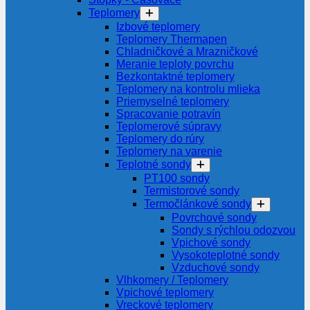
Teplomery
Izbové teplomery
Teplomery Thermapen
Chladničkové a Mrazničkové
Meranie teploty povrchu
Bezkontaktné teplomery
Teplomery na kontrolu mlieka
Priemyselné teplomery
Spracovanie potravín
Teplomerové súpravy
Teplomery do rúry
Teplomery na varenie
Teplotné sondy
PT100 sondy
Termistorové sondy
Termočlánkové sondy
Povrchové sondy
Sondy s rýchlou odozvou
Vpichové sondy
Vysokoteplotné sondy
Vzduchové sondy
Vlhkomery / Teplomery
Vpichové teplomery
Vreckové teplomery