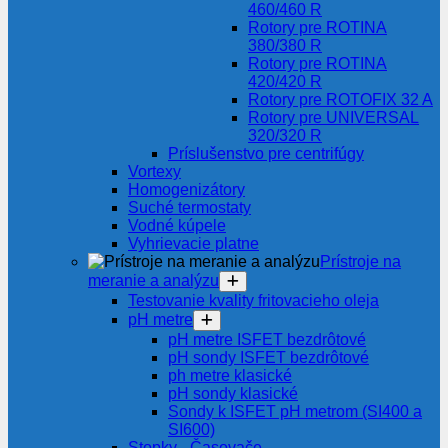
460/460 R
Rotory pre ROTINA
380/380 R
Rotory pre ROTINA
420/420 R
Rotory pre ROTOFIX 32 A
Rotory pre UNIVERSAL
320/320 R
Príslušenstvo pre centrifúgy
Vortexy
Homogenizátory
Suché termostaty
Vodné kúpele
Vyhrievacie platne
Prístroje na
meranie a analýzu
Testovanie kvality fritovacieho oleja
pH metre
pH metre ISFET bezdrôtové
pH sondy ISFET bezdrôtové
ph metre klasické
pH sondy klasické
Sondy k ISFET pH metrom (SI400 a
SI600)
Stopky - Časovače