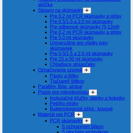
sklíčka
Stojany na skúmavky
Pre 0.2 ml PCR skúmavky a strípy
Pre 0.5/1.5 a 2.0 ml skúmavky
Pre odberové skúmavky (5-12ml)
Pre 0,2 ml PCR skúmavky a strípy
Pre 5.0 ml skúmavky
Univerzálne pre všetky typy
skúmaviek
Pre 0,5/1,5 a 2,0 ml skúmavky
Pre 15 a 50 ml skúmavky
Chladiace stojančeky
Označovanie vzoriek
Pásky a štítky
Tlačiareň štítkov
Parafilm, fólie, alobal
Plasty pre mikrobiológiu
Inokulačné kľučky, stierky a hokejky
Petriho misky
Bakteriologické očká - kovové
Materiál pre PCR
PCR skúmavky
S ochranným štítom
S plochým vrchnákom