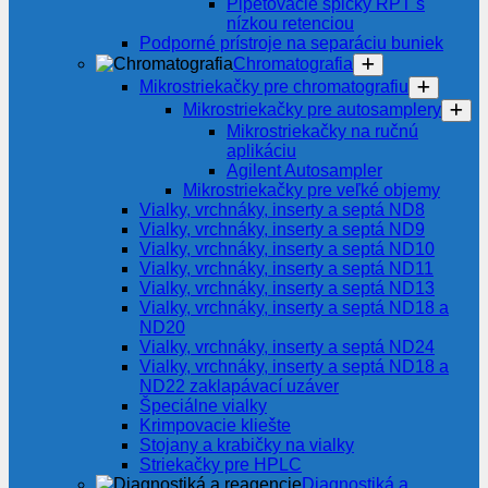
Pipetovacie špičky RPT s
nízkou retenciou
Podporné prístroje na separáciu buniek
Chromatografia
Mikrostriekačky pre chromatografiu
Mikrostriekačky pre autosamplery
Mikrostriekačky na ručnú
aplikáciu
Agilent Autosampler
Mikrostriekačky pre veľké objemy
Vialky, vrchnáky, inserty a septá ND8
Vialky, vrchnáky, inserty a septá ND9
Vialky, vrchnáky, inserty a septá ND10
Vialky, vrchnáky, inserty a septá ND11
Vialky, vrchnáky, inserty a septá ND13
Vialky, vrchnáky, inserty a septá ND18 a
ND20
Vialky, vrchnáky, inserty a septá ND24
Vialky, vrchnáky, inserty a septá ND18 a
ND22 zaklapávací uzáver
Špeciálne vialky
Krimpovacie kliešte
Stojany a krabičky na vialky
Striekačky pre HPLC
Diagnostiká a