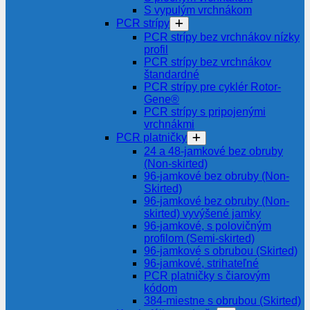
S vypulým vrchnákom
PCR strípy
PCR strípy bez vrchnákov nízky
profil
PCR strípy bez vrchnákov
štandardné
PCR strípy pre cyklér Rotor-
Gene®
PCR strípy s pripojenými
vrchnákmi
PCR platničky
24 a 48-jamkové bez obruby
(Non-skirted)
96-jamkové bez obruby (Non-
Skirted)
96-jamkové bez obruby (Non-
skirted) vyvýšené jamky
96-jamkové, s polovičným
profilom (Semi-skirted)
96-jamkové s obrubou (Skirted)
96-jamkové, strihateľné
PCR platničky s čiarovým
kódom
384-miestne s obrubou (Skirted)