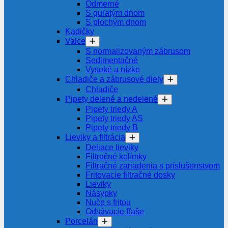
Odmerné
S guľatým dnom
S plochým dnom
Kadičky
Valce
S normalizovaným zábrusom
Sedimentačné
Vysoké a nízke
Chladiče a zábrusové diely
Chladiče
Pipety delené a nedelené
Pipety triedy A
Pipety triedy AS
Pipety triedy B
Lieviky a filtrácia
Deliace lieviky
Filtračné kelímky
Filtračné zariadenia s príslušenstvom
Fritovacie filtračné dosky
Lieviky
Násypky
Nuče s fritou
Odsávacie fľaše
Porcelán