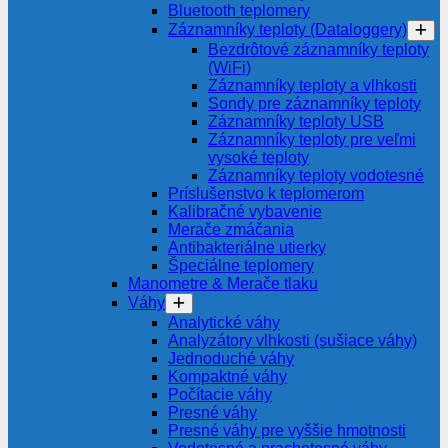
Bluetooth teplomery
Záznamníky teploty (Dataloggery)
Bezdrôtové záznamníky teploty
(WiFi)
Záznamníky teploty a vlhkosti
Sondy pre záznamníky teploty
Záznamníky teploty USB
Záznamníky teploty pre veľmi
vysoké teploty
Záznamníky teploty vodotesné
Príslušenstvo k teplomerom
Kalibračné vybavenie
Merače zmáčania
Antibakteriálne utierky
Špeciálne teplomery
Manometre & Merače tlaku
Váhy
Analytické váhy
Analyzátory vlhkosti (sušiace váhy)
Jednoduché váhy
Kompaktné váhy
Počítacie váhy
Presné váhy
Presné váhy pre vyššie hmotnosti