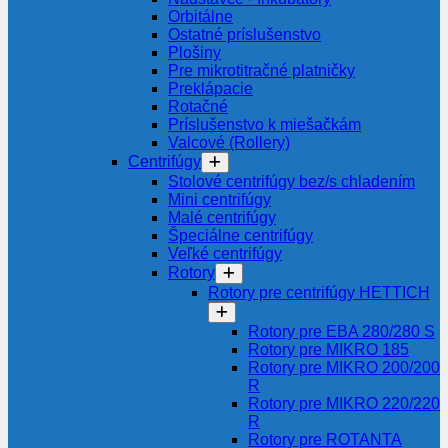
Orbitálne
Ostatné príslušenstvo
Plošiny
Pre mikrotitračné platničky
Preklápacie
Rotačné
Príslušenstvo k miešačkám
Valcové (Rollery)
Centrifúgy
Stolové centrifúgy bez/s chladením
Mini centrifúgy
Malé centrifúgy
Špeciálne centrifúgy
Veľké centrifúgy
Rotory
Rotory pre centrifúgy HETTICH
Rotory pre EBA 280/280 S
Rotory pre MIKRO 185
Rotory pre MIKRO 200/200
R
Rotory pre MIKRO 220/220
R
Rotory pre ROTANTA