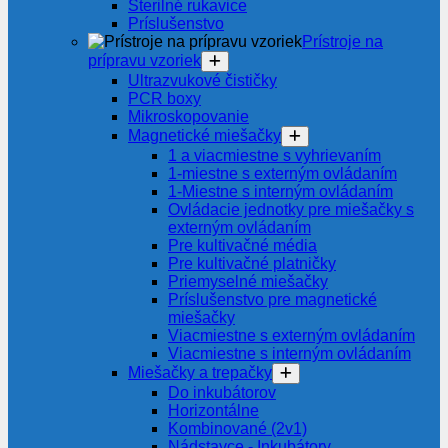
Sterilné rukavice
Príslušenstvo
Prístroje na
prípravu vzoriek
Ultrazvukové čističky
PCR boxy
Mikroskopovanie
Magnetické miešačky
1 a viacmiestne s vyhrievaním
1-miestne s externým ovládaním
1-Miestne s interným ovládaním
Ovládacie jednotky pre miešačky s
externým ovládaním
Pre kultivačné média
Pre kultivačné platničky
Priemyselné miešačky
Príslušenstvo pre magnetické
miešačky
Viacmiestne s externým ovládaním
Viacmiestne s interným ovládaním
Miešačky a trepačky
Do inkubátorov
Horizontálne
Kombinované (2v1)
Nádstavce - Inkubátory