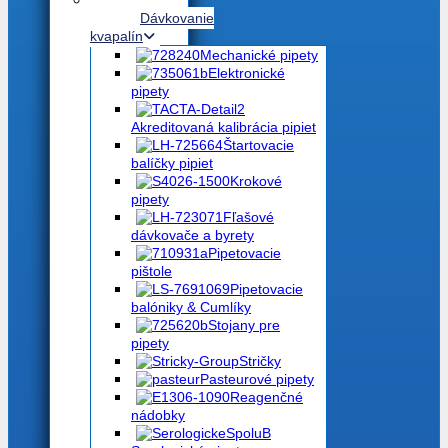
Dávkovanie
kvapalín
Mechanické pipety
Elektronické
pipety
Akreditovaná kalibrácia pipiet
Štartovacie
balíčky pipiet
Krokové
pipety
Fľašové
dávkovače a byrety
Pipetovacie
pištole
Pipetovacie
balóniky & Cumlíky
Stojany pre
pipety
Stričky
Pasteurové pipety
Reagenčné
nádobky