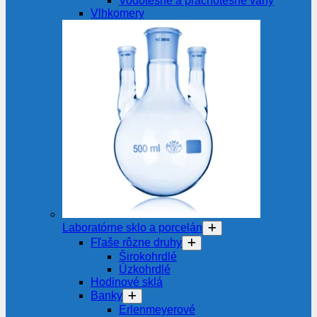
Vodotesné a prachotesné váhy
Vlhkomery
Laboratórne sklo a porcelán
Fľaše rôzne druhy
Širokohrdlé
Úzkohrdlé
Hodinové sklá
Banky
Erlenmeyerové