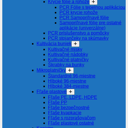
Krycie fólie a rohože
PCR Fólie s tepelnou aplikáciou
PCR krycie rohože
PCR Samopriľnavé fólie
Samopriľnavé fólie pre ostatné
aplikácie (univerzálne)
PCR príslušenstvo a pomôcky
PCR stojančeky na skúmavky
Kultivácia buniek
Kultivačné misky
Kultivačné nádobky
Kultivačné platničky
Škrabky na bunky
Mikroplatničky
Štandardné 96-miestne
Hlboké 96-miestne
Hlboké 384-miestne
Fľaše plastové
Fľaše PE, LDPE, HDPE
Fľaše PP
Fľaše bezpečnostné
Fľaše kvapkacie
Fľaše s rozprašovačom
Fľaše plastové ostatné