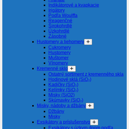
Indikátorové a kvapkacie
Irigátory
Podľa Woulffa
Reagenčné
Širokohrdlé
Úzkohrdlé
Zásobné
Hustomery a liehomery
Cukromery
Hustomery
Muštomer
Vínomery
Kremenné sklo
Ostatný sortiment z kremenného skla
Hodinové sklá (SiO₂)
Kadičky (SiO₂)
Kelímky (SiO₂)
Misky (SiO2)
Skúmavky (SiO₂)
Misky, nádoby a džbány
Džbány
Misky
Exsikátory a príslušenstvo
Exsikátory s úzkym dnom podľa