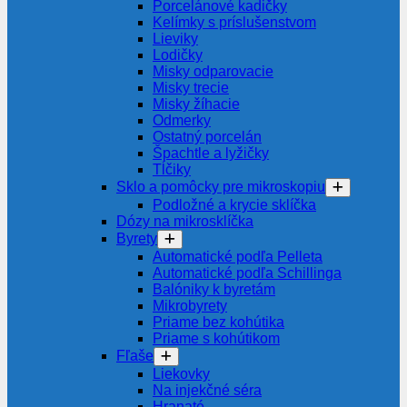
Porcelánové kadičky
Kelímky s príslušenstvom
Lieviky
Lodičky
Misky odparovacie
Misky trecie
Misky žíhacie
Odmerky
Ostatný porcelán
Špachtle a lyžičky
Tĺčiky
Sklo a pomôcky pre mikroskopiu
Podložné a krycie sklíčka
Dózy na mikrosklíčka
Byrety
Automatické podľa Pelleta
Automatické podľa Schillinga
Balóniky k byretám
Mikrobyrety
Priame bez kohútika
Priame s kohútikom
Fľaše
Liekovky
Na injekčné séra
Hranaté