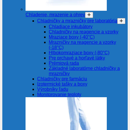
Chladenie, mrazenie a ohrev
Chladničky a mrazničky pre laboratória
Chladiace inkubátory
Chladničky na reagencie a vzorky
Mraziace boxy (-40°C)
Mrazničky na reagencie a vzorky
(-18°C)
Hlbokomraziace boxy (-80°C)
Pre prchavé a horľavé látky
Prémiová rada
Základné laboratórne chladničky a
mrazničky
Chladničky pre farmáciu
Izotermické tašky a boxy
Výrobníky ľadu
Monitorovanie teploty