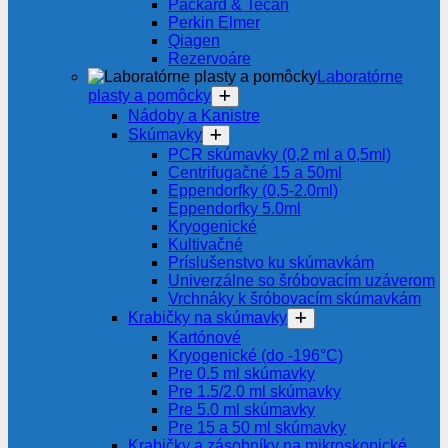
Packard & Tecan
Perkin Elmer
Qiagen
Rezervoáre
Laboratórne
plasty a pomôcky
Nádoby a Kanistre
Skúmavky
PCR skúmavky (0,2 ml a 0,5ml)
Centrifugačné 15 a 50ml
Eppendorfky (0,5-2.0ml)
Eppendorfky 5.0ml
Kryogenické
Kultivačné
Príslušenstvo ku skúmavkám
Univerzálne so šróbovacím uzáverom
Vrchnáky k šróbovacím skúmavkám
Krabičky na skúmavky
Kartónové
Kryogenické (do -196°C)
Pre 0.5 ml skúmavky
Pre 1.5/2.0 ml skúmavky
Pre 5.0 ml skúmavky
Pre 15 a 50 ml skúmavky
Krabičky a zásobníky na mikroskopické