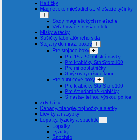
Hadičky
Magnetické miešadielka, Miešacie tyčinky
Sady magnetických miešadiel
Vyťahovače miešadielok
Misky a tácky
Sušičky laboratórneho skla
Stojany do mraz. boxov
Pre stojace boxy
Pre 15 a 50 ml skúmavky
Pre krabičky StarStore100
Pre mikroplatničky
S výsuvným šuplíkom
Pre truhlicové boxy
Pre krabičky StarStore100
Pre štandardné krabičky
S nastaviteľnou výškou police
Zdviháky
Kahany, triangle, trojnožky a sieťky
Lieviky a násypky
Lopatky, lyžičky a špachtle
Lopatky
Lyžičky
Špachtle