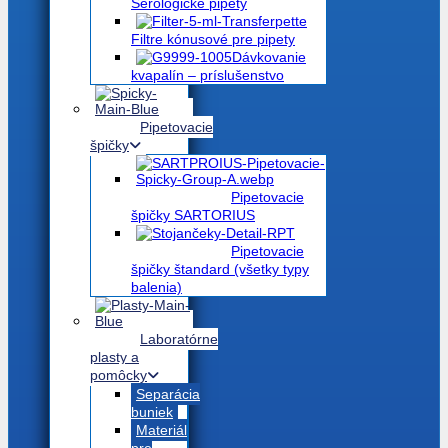
Serologické pipety
Filtre kónusové pre pipety
Dávkovanie
kvapalín – príslušenstvo
Pipetovacie
špičky
Pipetovacie
špičky SARTORIUS
Pipetovacie
špičky štandard (všetky typy
balenia)
Laboratórne
plasty a
pomôcky
Separácia
buniek
Materiál