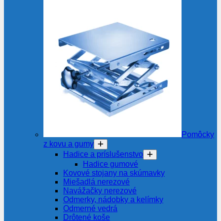
Pomôcky
z kovu a gumy
Hadice a príslušenstvo
Hadice gumové
Kovové stojany na skúmavky
Miešadlá nerezové
Navážačky nerezové
Odmerky, nádobky a kelímky
Odmerné vedrá
Drôtené koše