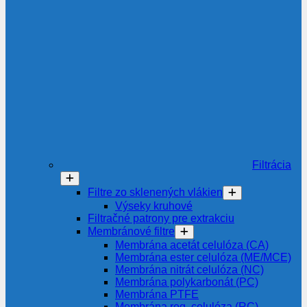
Filtrácia
Filtre zo sklenených vlákien
Výseky kruhové
Filtračné patrony pre extrakciu
Membránové filtre
Membrána acetát celulóza (CA)
Membrána ester celulóza (ME/MCE)
Membrána nitrát celulóza (NC)
Membrána polykarbonát (PC)
Membrána PTFE
Membrána reg. celulóza (RC)