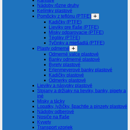
Kanistre
Nádoby rôzne druhy
Kelímky plastové
Pomôcky z teflónu (PTFE)
Kadičky (PTFE)
Lieviky pre fľaše (PTFE)
Misky odparovacie (PTFE)
Tégliky (PTFE)
Tyčinky a miešadlá (PTFE)
Plasty odmerné
Odmerné valce plastové
Banky odmerné plastové
Byrety plastové
Erlenmeyerové banky plastové
Kadičky plastové
Odmerky plastové
Lieviky a násypky plastové
Stojany a držiaky na lieviky, banky, pipety a
iné
Misky a tácky
Lopatky, lyžičky, špachtle a pinzety plastové
Nádoby odberové
Nosiče na fľaše
Kyvety
Transport vzoriek