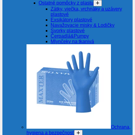
Ostatné pomôcky z plastu
Zátky, viečka, vrchnáky a uzávery
plastové
Exsikátory plastové
Navažovacie misky & Lodičky
Svorky plastové
Čerpadlá&Pumpy
Mlynčeky na tkanivá
Ochrana,
hygiena a bezpečnosť