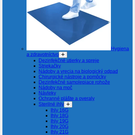
Hygiena
a zdravotníctvo
Dezinfekčné utierky a spreje
Striekačky
Nádoby a vrecia na biologický odpad
Chirurgické nástroje a pomôcky
Dezinfekčné samolepiace rohože
Nádoby na moč
Návleky
Ochranné plášte a overaly
Sterilné ihly
Ihly 16G
Ihly 18G
Ihly 19G
Ihly 20G
Ihly 21G