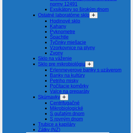
normy 12491
Exsikátory so širokým dnom
Ostatné laboratórne sklo
Hodinové sklo
Kahany
Pyknometre
Špachtle
Tyčinky miešacie
Vzorkovnice na plyny
Zvony
Sklo na váženie
Sklo pre mikrobiológiu
Erlenmeyerove banky s uzáverom
Banky na kultúry
Petriho misky
Počítacie komôrky
Valce na preparáty
Skúmavky
Centrifugačné
Mikrobiologické
S guľatým dnom
S rovným dnom
Trubice a kapiláry
Zátky (NZ)