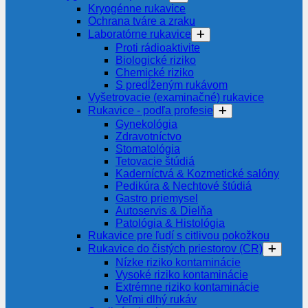
Kryogénne rukavice
Ochrana tváre a zraku
Laboratórne rukavice
Proti rádioaktivite
Biologické riziko
Chemické riziko
S predĺženým rukávom
Vyšetrovacie (examinačné) rukavice
Rukavice - podľa profesie
Gynekológia
Zdravotníctvo
Stomatológia
Tetovacie štúdiá
Kaderníctvá & Kozmetické salóny
Pedikúra & Nechtové štúdiá
Gastro priemysel
Autoservis & Dielňa
Patológia & Histológia
Rukavice pre ľudí s citlivou pokožkou
Rukavice do čistých priestorov (CR)
Nízke riziko kontaminácie
Vysoké riziko kontaminácie
Extrémne riziko kontaminácie
Veľmi dlhý rukáv