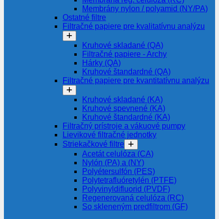
Membrány nylon / polyamid (NY/PA)
Ostatné filtre
Filtračné papiere pre kvalitatívnu analýzu
Kruhové skladané (QA)
Filtračné papiere - Archy
Hárky (QA)
Kruhové štandardné (QA)
Filtračné papiere pre kvantitatívnu analýzu
Kruhové skladané (KA)
Kruhové spevnené (KA)
Kruhové štandardné (KA)
Filtračný prístroje a vákuové pumpy
Lievikové filtračné jednotky
Striekačkové filtre
Acetát celulóza (CA)
Nylón (PA) a (NY)
Polyétersulfón (PES)
Polytetrafluóretylén (PTFE)
Polyvinyldifluorid (PVDF)
Regenerovaná celulóza (RC)
So skleneným predfiltrom (GF)