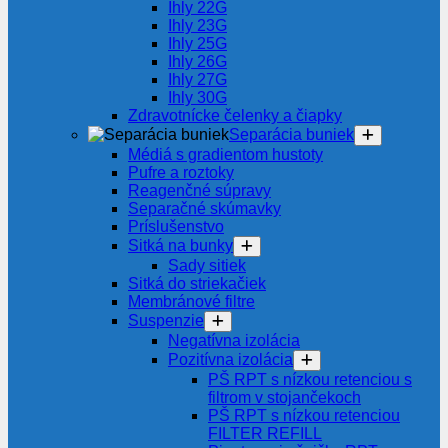
Ihly 22G
Ihly 23G
Ihly 25G
Ihly 26G
Ihly 27G
Ihly 30G
Zdravotnícke čelenky a čiapky
Separácia buniek
Médiá s gradientom hustoty
Pufre a roztoky
Reagenčné súpravy
Separačné skúmavky
Príslušenstvo
Sitká na bunky
Sady sitiek
Sitká do striekačiek
Membránové filtre
Suspenzie
Negatívna izolácia
Pozitívna izolácia
PŠ RPT s nízkou retenciou s
filtrom v stojančekoch
PŠ RPT s nízkou retenciou
FILTER REFILL