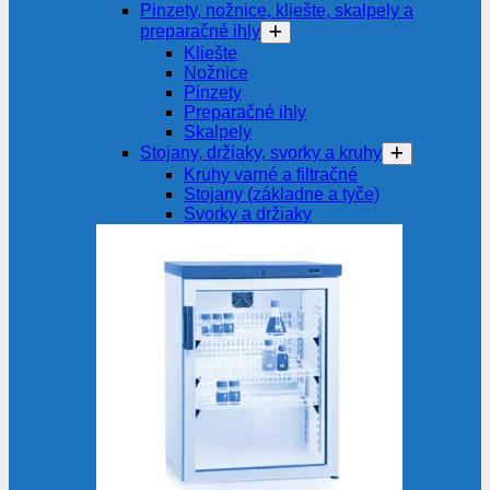
Pinzety, nožnice, kliešte, skalpely a
preparačné ihly
Kliešte
Nožnice
Pinzety
Preparačné ihly
Skalpely
Stojany, držiaky, svorky a kruhy
Kruhy varné a filtračné
Stojany (základne a tyče)
Svorky a držiaky