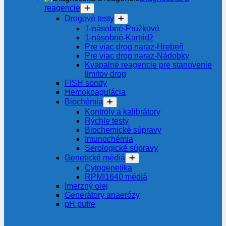
reagencie
Drogové testy
1-násobné-Prúžkové
1-násobné-Kartridž
Pre viac drog naraz-Hrebeň
Pre viac drog naraz-Nádobky
Kvapalné reagencie pre stanovenie
limitov drog
FISH sondy
Hemokoagulácia
Biochémia
Kontroly a kalibrátory
Rýchle testy
Biochemické súpravy
Imunochémia
Serologické súpravy
Genetické médiá
Cytogenetika
RPMI1640 médiá
Imerzný olej
Generátory anaerózy
pH pufre