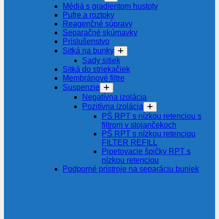
Médiá s gradientom hustoty
Pufre a roztoky
Reagenčné súpravy
Separačné skúmavky
Príslušenstvo
Sitká na bunky
Sady sitiek
Sitká do striekačiek
Membránové filtre
Suspenzie
Negatívna izolácia
Pozitívna izolácia
PŠ RPT s nízkou retenciou s
filtrom v stojančekoch
PŠ RPT s nízkou retenciou
FILTER REFILL
Pipetovacie špičky RPT s
nízkou retenciou
Podporné prístroje na separáciu buniek