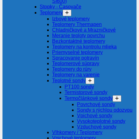
SI600)
Stopky - Časovače
Teplomery
Izbové teplomery
Teplomery Thermapen
Chladničkové a Mrazničkové
Meranie teploty povrchu
Bezkontaktné teplomery
Teplomery na kontrolu mlieka
Priemyselné teplomery
Spracovanie potravín
Teplomerové súpravy
Teplomery do rúry
Teplomery na varenie
Teplotné sondy
PT100 sondy
Termistorové sondy
Termočlánkové sondy
Povrchové sondy
Sondy s rýchlou odozvou
Vpichové sondy
Vysokoteplotné sondy
Vzduchové sondy
Vlhkomery / Teplomery
Vpichové teplomery