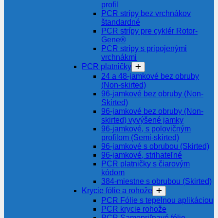
profil
PCR strípy bez vrchnákov
štandardné
PCR strípy pre cyklér Rotor-
Gene®
PCR strípy s pripojenými
vrchnákmi
PCR platničky
24 a 48-jamkové bez obruby
(Non-skirted)
96-jamkové bez obruby (Non-
Skirted)
96-jamkové bez obruby (Non-
skirted) vyvýšené jamky
96-jamkové, s polovičným
profilom (Semi-skirted)
96-jamkové s obrubou (Skirted)
96-jamkové, strihateľné
PCR platničky s čiarovým
kódom
384-miestne s obrubou (Skirted)
Krycie fólie a rohože
PCR Fólie s tepelnou aplikáciou
PCR krycie rohože
PCR Samopriľnavé fólie