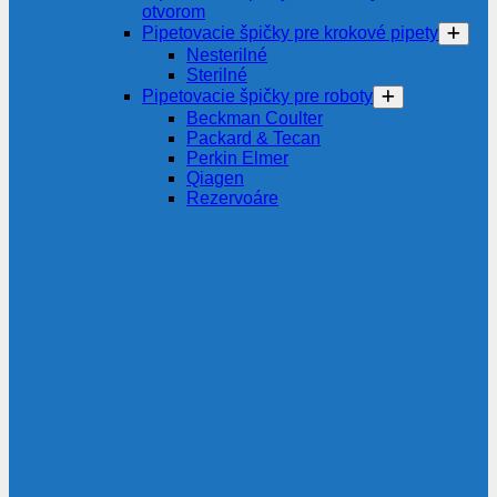
otvorom
Pipetovacie špičky pre krokové pipety
Nesterilné
Sterilné
Pipetovacie špičky pre roboty
Beckman Coulter
Packard & Tecan
Perkin Elmer
Qiagen
Rezervoáre