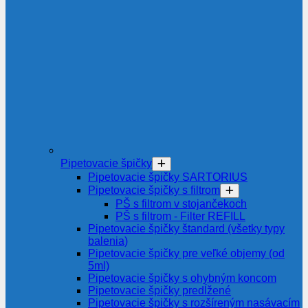
Pipetovacie špičky
Pipetovacie špičky SARTORIUS
Pipetovacie špičky s filtrom
PŠ s filtrom v stojančekoch
PŠ s filtrom - Filter REFILL
Pipetovacie špičky štandard (všetky typy
balenia)
Pipetovacie špičky pre veľké objemy (od
5ml)
Pipetovacie špičky s ohybným koncom
Pipetovacie špičky predĺžené
Pipetovacie špičky s rozšíreným nasávacím