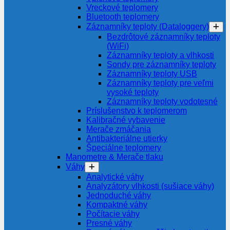
Vreckové teplomery
Bluetooth teplomery
Záznamníky teploty (Dataloggery)
Bezdrôtové záznamníky teploty
(WiFi)
Záznamníky teploty a vlhkosti
Sondy pre záznamníky teploty
Záznamníky teploty USB
Záznamníky teploty pre veľmi
vysoké teploty
Záznamníky teploty vodotesné
Príslušenstvo k teplomerom
Kalibračné vybavenie
Merače zmáčania
Antibakteriálne utierky
Špeciálne teplomery
Manometre & Merače tlaku
Váhy
Analytické váhy
Analyzátory vlhkosti (sušiace váhy)
Jednoduché váhy
Kompaktné váhy
Počítacie váhy
Presné váhy