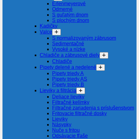
Erlenmeyerové
Odmerné
S guľatým dnom
S plochým dnom
Kadičky
Valce
S normalizovaným zábrusom
Sedimentačné
Vysoké a nízke
Chladiče a zábrusové diely
Chladiče
Pipety delené a nedelené
Pipety triedy A
Pipety triedy AS
Pipety triedy B
Lieviky a filtrácia
Deliace lieviky
Filtračné kelímky
Filtračné zariadenia s príslušenstvom
Fritovacie filtračné dosky
Lieviky
Násypky
Nuče s fritou
Odsávacie fľaše