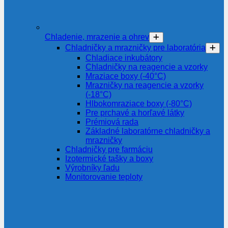
Chladenie, mrazenie a ohrev
Chladničky a mrazničky pre laboratória
Chladiace inkubátory
Chladničky na reagencie a vzorky
Mraziace boxy (-40°C)
Mrazničky na reagencie a vzorky
(-18°C)
Hlbokomraziace boxy (-80°C)
Pre prchavé a horľavé látky
Prémiová rada
Základné laboratórne chladničky a
mrazničky
Chladničky pre farmáciu
Izotermické tašky a boxy
Výrobníky ľadu
Monitorovanie teploty