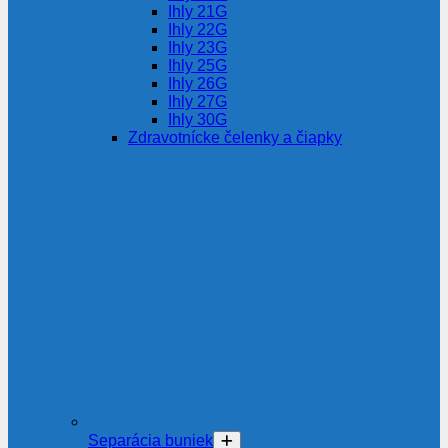
Ihly 21G
Ihly 22G
Ihly 23G
Ihly 25G
Ihly 26G
Ihly 27G
Ihly 30G
Zdravotnícke čelenky a čiapky
Separácia buniek