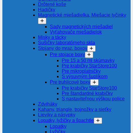
Drôtené koše
Hadičky
Magnetické miešadielka, Miešacie tyčinky
Sady magnetických miešadiel
Vyťahovače miešadielok
Misky a tácky
Sušičky laboratórneho skla
Stojany do mraz. boxov
Pre stojace boxy
Pre 15 a 50 ml skúmavky
Pre krabičky StarStore100
Pre mikroplatničky
S výsuvným šuplíkom
Pre truhlicové boxy
Pre krabičky StarStore100
Pre štandardné krabičky
S nastaviteľnou výškou police
Zdviháky
Kahany, triangle, trojnožky a sieťky
Lieviky a násypky
Lopatky, lyžičky a špachtle
Lopatky
Lyžičky