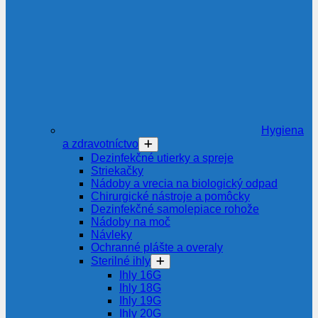
Hygiena
a zdravotníctvo
Dezinfekčné utierky a spreje
Striekačky
Nádoby a vrecia na biologický odpad
Chirurgické nástroje a pomôcky
Dezinfekčné samolepiace rohože
Nádoby na moč
Návleky
Ochranné plášte a overaly
Sterilné ihly
Ihly 16G
Ihly 18G
Ihly 19G
Ihly 20G