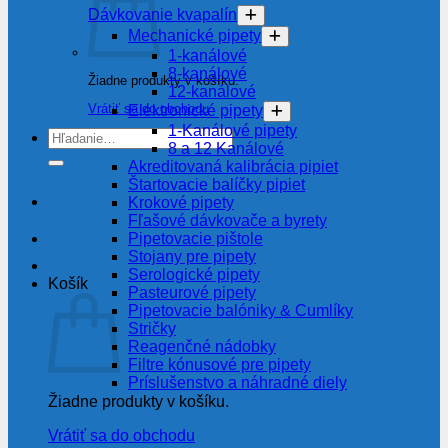
Dávkovanie kvapalín
Mechanické pipety
1-kanálové
8-kanálové
Žiadne produkty v košíku.
12-kanálové
Vrátiť sa do obchodu
Elektronické pipety
1-Kanálové pipety
Hľadať:
8 a 12 Kanálové
Akreditovaná kalibrácia pipiet
Štartovacie balíčky pipiet
Krokové pipety
Fľašové dávkovače a byrety
Pipetovacie pištole
Stojany pre pipety
Serologické pipety
Košík
Pasteurové pipety
Pipetovacie balóniky & Cumlíky
Stričky
Reagenčné nádobky
Filtre kónusové pre pipety
Príslušenstvo a náhradné diely
Žiadne produkty v košíku.
Vrátiť sa do obchodu