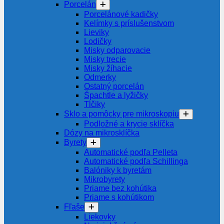
Porcelán
Porcelánové kadičky
Kelímky s príslušenstvom
Lieviky
Lodičky
Misky odparovacie
Misky trecie
Misky žíhacie
Odmerky
Ostatný porcelán
Špachtle a lyžičky
Tĺčiky
Sklo a pomôcky pre mikroskopiu
Podložné a krycie sklíčka
Dózy na mikrosklíčka
Byrety
Automatické podľa Pelleta
Automatické podľa Schillinga
Balóniky k byretám
Mikrobyrety
Priame bez kohútika
Priame s kohútikom
Fľaše
Liekovky