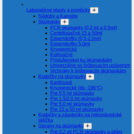
Laboratórne plasty a pomôcky
Nádoby a Kanistre
Skúmavky
PCR skúmavky (0,2 ml a 0,5ml)
Centrifugačné 15 a 50ml
Eppendorfky (0,5-2.0ml)
Eppendorfky 5.0ml
Kryogenické
Kultivačné
Príslušenstvo ku skúmavkám
Univerzálne so šróbovacím uzáverom
Vrchnáky k šróbovacím skúmavkám
Krabičky na skúmavky
Kartónové
Kryogenické (do -196°C)
Pre 0.5 ml skúmavky
Pre 1.5/2.0 ml skúmavky
Pre 5.0 ml skúmavky
Pre 15 a 50 ml skúmavky
Krabičky a zásobníky na mikroskopické
sklíčka
Stojany na skúmavky
Pre 0.2 ml PCR skúmavky a strípy