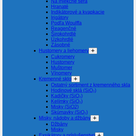
Na injekčné séra
Hranaté
Indikátorové a kvapkacie
Irigátory
Podľa Woulffa
Reagenčné
Širokohrdlé
Úzkohrdlé
Zásobné
Hustomery a liehomery
Cukromery
Hustomery
Muštomer
Vínomery
Kremenné sklo
Ostatný sortiment z kremenného skla
Hodinové sklá (SiO₂)
Kadičky (SiO₂)
Kelímky (SiO₂)
Misky (SiO2)
Skúmavky (SiO₂)
Misky, nádoby a džbány
Džbány
Misky
Exsikátory a príslušenstvo