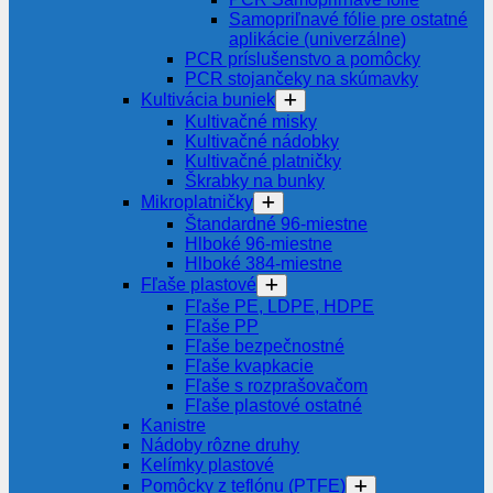
Samopriľnavé fólie pre ostatné
aplikácie (univerzálne)
PCR príslušenstvo a pomôcky
PCR stojančeky na skúmavky
Kultivácia buniek
Kultivačné misky
Kultivačné nádobky
Kultivačné platničky
Škrabky na bunky
Mikroplatničky
Štandardné 96-miestne
Hlboké 96-miestne
Hlboké 384-miestne
Fľaše plastové
Fľaše PE, LDPE, HDPE
Fľaše PP
Fľaše bezpečnostné
Fľaše kvapkacie
Fľaše s rozprašovačom
Fľaše plastové ostatné
Kanistre
Nádoby rôzne druhy
Kelímky plastové
Pomôcky z teflónu (PTFE)