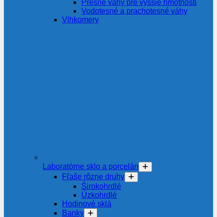
Presné váhy pre vyššie hmotnosti
Vodotesné a prachotesné váhy
Vlhkomery
Laboratórne sklo a porcelán
Fľaše rôzne druhy
Širokohrdlé
Úzkohrdlé
Hodinové sklá
Banky