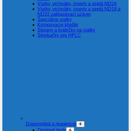
Vialky, vrchnáky, inserty a septá ND24
Vialky, vrchnáky, inserty a septá ND18 a
ND22 zaklapávací uzáver
Špeciálne vialky
Krimpovacie kliešte
Stojany a krabičky na vialky
Striekačky pre HPLC
Diagnostiká a reagencie
Drogové testy