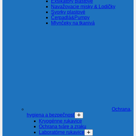
Exsikátory plastové
Navažovacie misky & Lodičky
Svorky plastové
Čerpadlá&Pumpy
Mlynčeky na tkanivá
Ochrana,
hygiena a bezpečnosť
Kryogénne rukavice
Ochrana tváre a zraku
Laboratórne rukavice