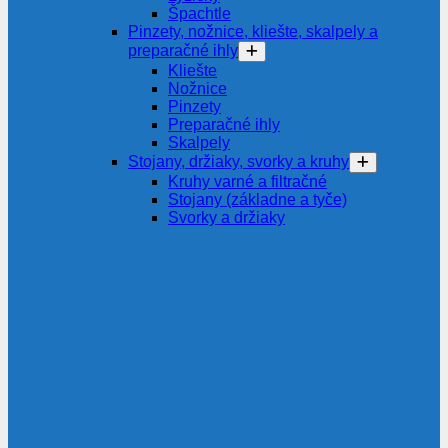
Špachtle
Pinzety, nožnice, kliešte, skalpely a
preparačné ihly
Kliešte
Nožnice
Pinzety
Preparačné ihly
Skalpely
Stojany, držiaky, svorky a kruhy
Kruhy varné a filtračné
Stojany (základne a tyče)
Svorky a držiaky