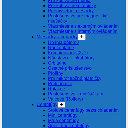
Pre kultivačné média
Pre kultivačné platničky
Priemyselné miešačky
Príslušenstvo pre magnetické
miešačky
Viacmiestne s externým ovládaním
Viacmiestne s interným ovládaním
Miešačky a trepačky
Do inkubátorov
Horizontálne
Kombinované (2v1)
Nádstavce - Inkubátory
Orbitálne
Ostatné príslušenstvo
Plošiny
Pre mikrotitračné platničky
Preklápacie
Rotačné
Príslušenstvo k miešačkám
Valcové (Rollery)
Centrifúgy
Stolové centrifúgy bez/s chladením
Mini centrifúgy
Malé centrifúgy
Špeciálne centrifúgy