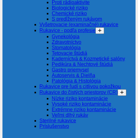
Proti rádioaktivite
Biologické riziko
Chemické riziko
S predĺženým rukávom
Vyšetrovacie (examinačné) rukavice
Rukavice - podľa profesie
Gynekológia
Zdravotníctvo
Stomatológia
Tetovacie štúdiá
Kaderníctvá & Kozmetické salóny
Pedikúra & Nechtové štúdiá
Gastro priemysel
Autoservis & Dielňa
Patológia & Histológia
Rukavice pre ľudí s citlivou pokožkou
Rukavice do čistých priestorov (CR)
Nízke riziko kontaminácie
Vysoké riziko kontaminácie
Extrémne riziko kontaminácie
Veľmi dlhý rukáv
Sterilné rukavice
Príslušenstvo