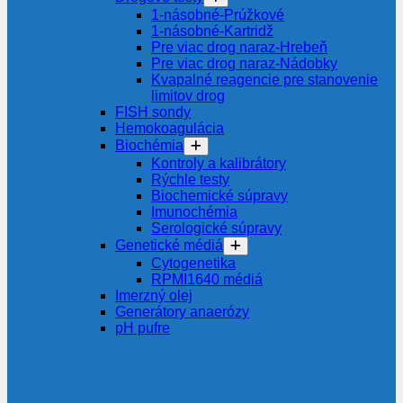
1-násobné-Prúžkové
1-násobné-Kartridž
Pre viac drog naraz-Hrebeň
Pre viac drog naraz-Nádobky
Kvapalné reagencie pre stanovenie
limitov drog
FISH sondy
Hemokoagulácia
Biochémia
Kontroly a kalibrátory
Rýchle testy
Biochemické súpravy
Imunochémia
Serologické súpravy
Genetické médiá
Cytogenetika
RPMI1640 médiá
Imerzný olej
Generátory anaerózy
pH pufre