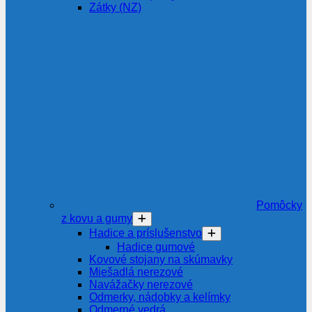
Zátky (NZ)
Pomôcky
z kovu a gumy
Hadice a príslušenstvo
Hadice gumové
Kovové stojany na skúmavky
Miešadlá nerezové
Navážačky nerezové
Odmerky, nádobky a kelímky
Odmerné vedrá