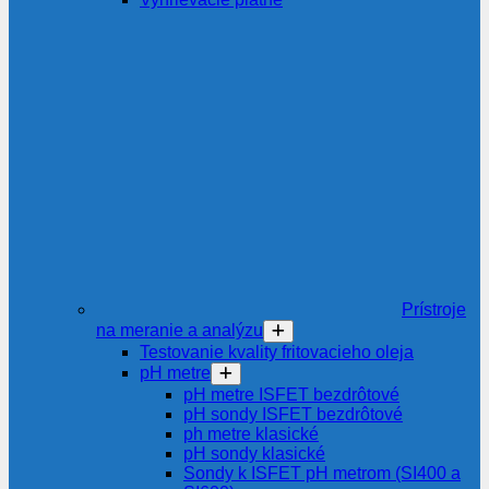
Prístroje
na meranie a analýzu
Testovanie kvality fritovacieho oleja
pH metre
pH metre ISFET bezdrôtové
pH sondy ISFET bezdrôtové
ph metre klasické
pH sondy klasické
Sondy k ISFET pH metrom (SI400 a