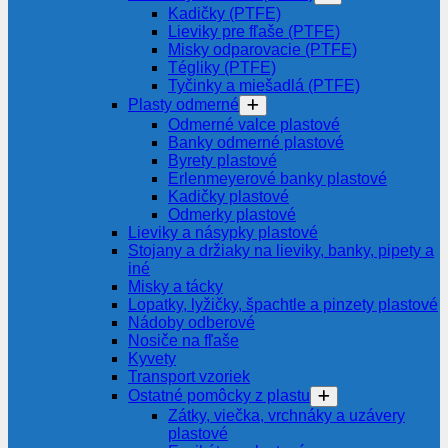
Kadičky (PTFE)
Lieviky pre fľaše (PTFE)
Misky odparovacie (PTFE)
Tégliky (PTFE)
Tyčinky a miešadlá (PTFE)
Plasty odmerné
Odmerné valce plastové
Banky odmerné plastové
Byrety plastové
Erlenmeyerové banky plastové
Kadičky plastové
Odmerky plastové
Lieviky a násypky plastové
Stojany a držiaky na lieviky, banky, pipety a
iné
Misky a tácky
Lopatky, lyžičky, špachtle a pinzety plastové
Nádoby odberové
Nosiče na fľaše
Kyvety
Transport vzoriek
Ostatné pomôcky z plastu
Zátky, viečka, vrchnáky a uzávery
plastové