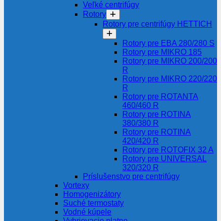
Veľké centrifúgy
Rotory
Rotory pre centrifúgy HETTICH
Rotory pre EBA 280/280 S
Rotory pre MIKRO 185
Rotory pre MIKRO 200/200
R
Rotory pre MIKRO 220/220
R
Rotory pre ROTANTA
460/460 R
Rotory pre ROTINA
380/380 R
Rotory pre ROTINA
420/420 R
Rotory pre ROTOFIX 32 A
Rotory pre UNIVERSAL
320/320 R
Príslušenstvo pre centrifúgy
Vortexy
Homogenizátory
Suché termostaty
Vodné kúpele
Vyhrievacie platne