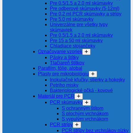
Pre 0.5/1.5 a 2.0 ml skúmavky
Pre odberové skúmavky (5-12ml)
Pre 0,2 ml PCR skúmavky a strípy
Pre 5.0 ml skúmavky
Univerzálne pre všetky typy
skúmaviek
Pre 0,5/1,5 a 2,0 ml skúmavky
Pre 15 a 50 ml skúmavky
Chladiace stojančeky
Označovanie vzoriek
Pásky a štítky
Tlačiareň štítkov
Parafilm, fólie, alobal
Plasty pre mikrobiológiu
Inokulačné kľučky, stierky a hokejky
Petriho misky
Bakteriologické očká - kovové
Materiál pre PCR
PCR skúmavky
S ochranným štítom
S plochým vrchnákom
S vypulým vrchnákom
PCR strípy
PCR strípy bez vrchnákov nízky