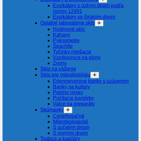
Exsikátory s úzkym dnom podľa
normy 12491
Exsikátory so širokým dnom
Ostatné laboratórne sklo
Hodinové sklo
Kahany
Pyknometre
Špachtle
Tyčinky miešacie
Vzorkovnice na plyny
Zvony
Sklo na váženie
Sklo pre mikrobiológiu
Erlenmeyerove banky s uzáverom
Banky na kultúry
Petriho misky
Počítacie komôrky
Valce na preparáty
Skúmavky
Centrifugačné
Mikrobiologické
S guľatým dnom
S rovným dnom
Trubice a kapiláry