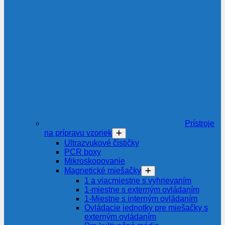
Prístroje
na prípravu vzoriek
Ultrazvukové čističky
PCR boxy
Mikroskopovanie
Magnetické miešačky
1 a viacmiestne s vyhrievaním
1-miestne s externým ovládaním
1-Miestne s interným ovládaním
Ovládacie jednotky pre miešačky s
externým ovládaním