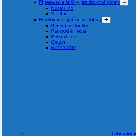
Pipetovacie špičky pre krokové pipety
Nesterilné
Sterilné
Pipetovacie špičky pre roboty
Beckman Coulter
Packard & Tecan
Perkin Elmer
Qiagen
Rezervoáre
Laboratórn