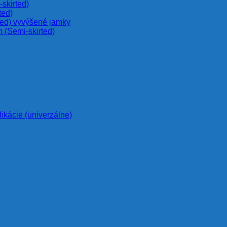
skirted)
ted)
ted) vyvýšené jamky
 (Semi-skirted)
likácie (univerzálne)