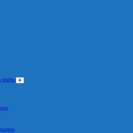
e špičky
nia)
)
otvorom