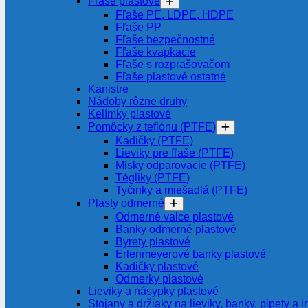
Fľaše plastové
Fľaše PE, LDPE, HDPE
Fľaše PP
Fľaše bezpečnostné
Fľaše kvapkacie
Fľaše s rozprašovačom
Fľaše plastové ostatné
Kanistre
Nádoby rôzne druhy
Kelímky plastové
Pomôcky z teflónu (PTFE)
Kadičky (PTFE)
Lieviky pre fľaše (PTFE)
Misky odparovacie (PTFE)
Tégliky (PTFE)
Tyčinky a miešadlá (PTFE)
Plasty odmerné
Odmerné valce plastové
Banky odmerné plastové
Byrety plastové
Erlenmeyerové banky plastové
Kadičky plastové
Odmerky plastové
Lieviky a násypky plastové
Stojany a držiaky na lieviky, banky, pipety a i