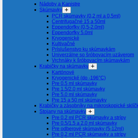
Nádoby a Kanistre
Skúmavky
PCR skúmavky (0,2 ml a 0,5ml)
Centrifugačné 15 a 50ml
Eppendorfky (0,5-2.0ml)
Eppendorfky 5.0ml
Kryogenické
Kultivačné
Príslušenstvo ku skúmavkám
Univerzálne so šróbovacím uzáverom
Vrchnáky k šróbovacím skúmavkám
Krabičky na skúmavky
Kartónové
Kryogenické (do -196°C)
Pre 0.5 ml skúmavky
Pre 1.5/2.0 ml skúmavky
Pre 5.0 ml skúmavky
Pre 15 a 50 ml skúmavky
Krabičky a zásobníky na mikroskopické sklíč
Stojany na skúmavky
Pre 0.2 ml PCR skúmavky a strípy
Pre 0.5/1.5 a 2.0 ml skúmavky
Pre odberové skúmavky (5-12ml)
Pre 0,2 ml PCR skúmavky a strípy