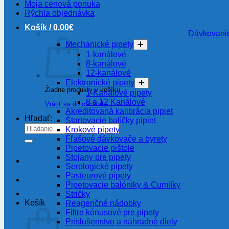
Moja cenová ponuka
Rýchla objednávka
Košík /
0.00
€
Dávkovanie
Mechanické pipety
1-kanálové
8-kanálové
12-kanálové
Elektronické pipety
Žiadne produkty v košíku.
1-Kanálové pipety
8 a 12 Kanálové
Vrátiť sa do obchodu
Akreditovaná kalibrácia pipiet
Hľadať:
Štartovacie balíčky pipiet
Krokové pipety
Fľašové dávkovače a byrety
Pipetovacie pištole
Stojany pre pipety
Serologické pipety
Pasteurové pipety
Pipetovacie balóniky & Cumlíky
Stričky
Košík
Reagenčné nádobky
Filtre kónusové pre pipety
Príslušenstvo a náhradné diely