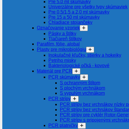
Pre 5.0 ml skúmavky
Univerzálne pre všetky typy skúmaviek
Pre 0,5/1,5 a 2,0 ml skúmavky
Pre 15 a 50 ml skúmavky
Chladiace stojančeky
Označovanie vzoriek
Pásky a štítky
Tlačiareň štítkov
Parafilm, fólie, alobal
Plasty pre mikrobiológiu
Inokulačné kľučky, stierky a hokejky
Petriho misky
Bakteriologické očká - kovové
Materiál pre PCR
PCR skúmavky
S ochranným štítom
S plochým vrchnákom
S vypulým vrchnákom
PCR strípy
PCR strípy bez vrchnákov nízky pr
PCR strípy bez vrchnákov štanda
PCR strípy pre cyklér Rotor-Gen
PCR strípy s pripojenými vrchnák
PCR platničky