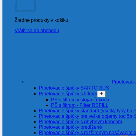
Žiadne produkty v košíku.
Vrátiť sa do obchodu
Pipetovaci
Pipetovacie špičky SARTORIUS
Pipetovacie špičky s filtrom
PŠ s filtrom v stojančekoch
PŠ s filtrom - Filter REFILL
Pipetovacie špičky štandard (všetky typy bale
Pipetovacie špičky pre veľké objemy (od 5ml
Pipetovacie špičky s ohybným koncom
Pipetovacie špičky predĺžené
Pipetovacie špičky s rozšíreným nasávacím 