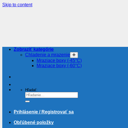
Skip to content
Zobraziť kategórie
Chladenie a mrazenie
Mraziace boxy (-45°C)
Mraziace boxy (-60°C)
Hľadať:
Prihlásenie / Registrovať sa
Obľúbené položky