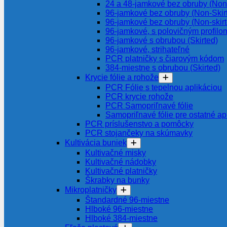
24 a 48-jamkové bez obruby (Non-
96-jamkové bez obruby (Non-Skir
96-jamkové bez obruby (Non-skir
96-jamkové, s polovičným profilom
96-jamkové s obrubou (Skirted)
96-jamkové, strihateľné
PCR platničky s čiarovým kódom
384-miestne s obrubou (Skirted)
Krycie fólie a rohože
PCR Fólie s tepelnou aplikáciou
PCR krycie rohože
PCR Samopriľnavé fólie
Samopriľnavé fólie pre ostatné ap
PCR príslušenstvo a pomôcky
PCR stojančeky na skúmavky
Kultivácia buniek
Kultivačné misky
Kultivačné nádobky
Kultivačné platničky
Škrabky na bunky
Mikroplatničky
Štandardné 96-miestne
Hlboké 96-miestne
Hlboké 384-miestne