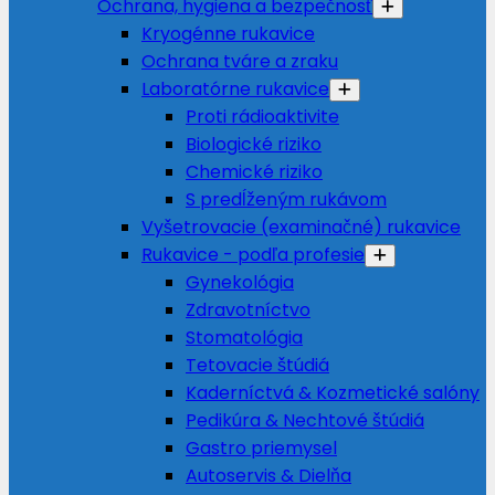
Ochrana, hygiena a bezpečnosť
Kryogénne rukavice
Ochrana tváre a zraku
Laboratórne rukavice
Proti rádioaktivite
Biologické riziko
Chemické riziko
S predĺženým rukávom
Vyšetrovacie (examinačné) rukavice
Rukavice - podľa profesie
Gynekológia
Zdravotníctvo
Stomatológia
Tetovacie štúdiá
Kaderníctvá & Kozmetické salóny
Pedikúra & Nechtové štúdiá
Gastro priemysel
Autoservis & Dielňa