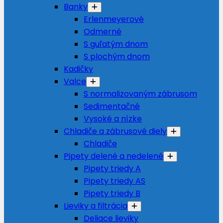
Banky
Erlenmeyerové
Odmerné
S guľatým dnom
S plochým dnom
Kadičky
Valce
S normalizovaným zábrusom
Sedimentačné
Vysoké a nízke
Chladiče a zábrusové diely
Chladiče
Pipety delené a nedelené
Pipety triedy A
Pipety triedy AS
Pipety triedy B
Lieviky a filtrácia
Deliace lieviky