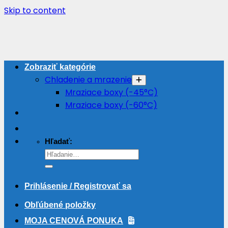
Skip to content
Zobraziť kategórie
Chladenie a mrazenie
Mraziace boxy (-45°C)
Mraziace boxy (-60°C)
Hľadať:
Prihlásenie / Registrovať sa
Obľúbené položky
MOJA CENOVÁ PONUKA