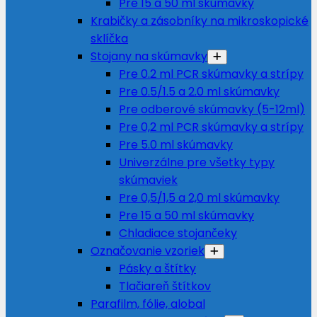
Pre 15 a 50 ml skúmavky
Krabičky a zásobníky na mikroskopické
sklíčka
Stojany na skúmavky
Pre 0.2 ml PCR skúmavky a strípy
Pre 0.5/1.5 a 2.0 ml skúmavky
Pre odberové skúmavky (5-12ml)
Pre 0,2 ml PCR skúmavky a strípy
Pre 5.0 ml skúmavky
Univerzálne pre všetky typy
skúmaviek
Pre 0,5/1,5 a 2,0 ml skúmavky
Pre 15 a 50 ml skúmavky
Chladiace stojančeky
Označovanie vzoriek
Pásky a štítky
Tlačiareň štítkov
Parafilm, fólie, alobal