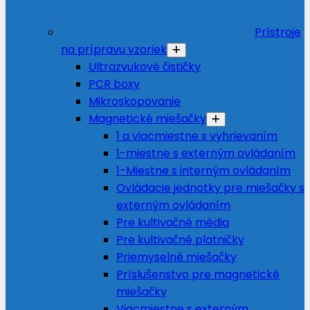
Prístroje
na prípravu vzoriek
Ultrazvukové čističky
PCR boxy
Mikroskopovanie
Magnetické miešačky
1 a viacmiestne s vyhrievaním
1-miestne s externým ovládaním
1-Miestne s interným ovládaním
Ovládacie jednotky pre miešačky s
externým ovládaním
Pre kultivačné média
Pre kultivačné platničky
Priemyselné miešačky
Príslušenstvo pre magnetické
miešačky
Viacmiestne s externým