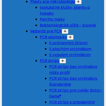
Plasty pre mikrobiológiu
Inokulačné kľučky, stierky a
hokejky
Petriho misky
Bakteriologické očká - kovové
Materiál pre PCR
PCR skúmavky
S ochranným štítom
S plochým vrchnákom
S vypulým vrchnákom
PCR strípy
PCR strípy bez vrchnákov
nízky profil
PCR strípy bez vrchnákov
štandardné
PCR strípy pre cyklér Rotor-
Gene®
PCR strípy s pripojenými