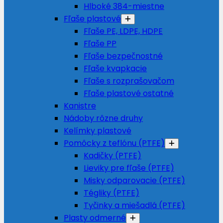
Hlboké 384-miestne
Fľaše plastové
Fľaše PE, LDPE, HDPE
Fľaše PP
Fľaše bezpečnostné
Fľaše kvapkacie
Fľaše s rozprašovačom
Fľaše plastové ostatné
Kanistre
Nádoby rôzne druhy
Kelímky plastové
Pomôcky z teflónu (PTFE)
Kadičky (PTFE)
Lieviky pre fľaše (PTFE)
Misky odparovacie (PTFE)
Tégliky (PTFE)
Tyčinky a miešadlá (PTFE)
Plasty odmerné