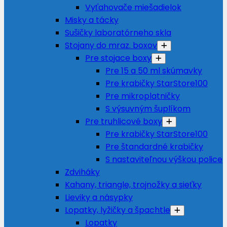
Vyťahovače miešadielok
Misky a tácky
Sušičky laboratórneho skla
Stojany do mraz. boxov
Pre stojace boxy
Pre 15 a 50 ml skúmavky
Pre krabičky StarStore100
Pre mikroplatničky
S výsuvným šuplíkom
Pre truhlicové boxy
Pre krabičky StarStore100
Pre štandardné krabičky
S nastaviteľnou výškou police
Zdviháky
Kahany, triangle, trojnožky a sieťky
Lieviky a násypky
Lopatky, lyžičky a špachtle
Lopatky