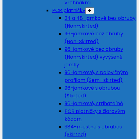
vrchnákmi
PCR platničky
24 a 48-jamkové bez obruby
(Non-skirted)
96-jamkové bez obruby
(Non-Skirted)
96-jamkové bez obruby
(Non-skirted) vyvýšené
jamky
96-jamkové, s polovičným
profilom (Semi-skirted)
96-jamkové s obrubou
(Skirted)
96-jamkové, strihateľné
PCR platničky s čiarovým
kódom
384-miestne s obrubou
(Skirted)