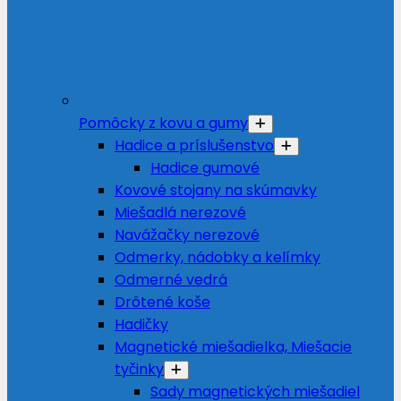
Pomôcky z kovu a gumy
Hadice a príslušenstvo
Hadice gumové
Kovové stojany na skúmavky
Miešadlá nerezové
Navážačky nerezové
Odmerky, nádobky a kelímky
Odmerné vedrá
Drôtené koše
Hadičky
Magnetické miešadielka, Miešacie
tyčinky
Sady magnetických miešadiel