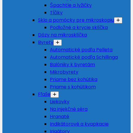
Špachtle a lyžičky
Tĺčiky
Sklo a pomôcky pre mikroskopiu
Podložné a krycie sklíčka
Dózy na mikrosklíčka
Byrety
Automatické podľa Pelleta
Automatické podľa Schillinga
Balóniky k byretám
Mikrobyrety
Priame bez kohútika
Priame s kohútikom
Fľaše
Liekovky
Na injekčné séra
Hranaté
Indikátorové a kvapkacie
Irigátory