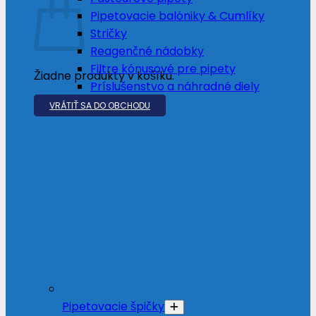
Pipetovacie balóniky & Cumlíky
Stričky
Reagenčné nádobky
Filtre kónusové pre pipety
Žiadne produkty v košíku.
Príslušenstvo a náhradné diely
VRÁTIŤ SA DO OBCHODU
Pipetovacie špičky