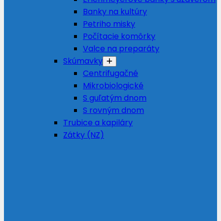
Banky na kultúry
Petriho misky
Počítacie komôrky
Valce na preparáty
Skúmavky
Centrifugačné
Mikrobiologické
S guľatým dnom
S rovným dnom
Trubice a kapiláry
Zátky (NZ)