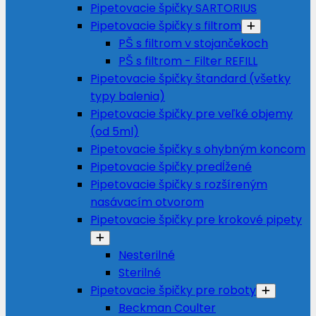
Pipetovacie špičky SARTORIUS
Pipetovacie špičky s filtrom
PŠ s filtrom v stojančekoch
PŠ s filtrom - Filter REFILL
Pipetovacie špičky štandard (všetky
typy balenia)
Pipetovacie špičky pre veľké objemy
(od 5ml)
Pipetovacie špičky s ohybným koncom
Pipetovacie špičky predĺžené
Pipetovacie špičky s rozšíreným
nasávacím otvorom
Pipetovacie špičky pre krokové pipety
Nesterilné
Sterilné
Pipetovacie špičky pre roboty
Beckman Coulter