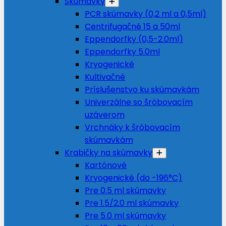
Skúmavky
PCR skúmavky (0,2 ml a 0,5ml)
Centrifugačné 15 a 50ml
Eppendorfky (0,5-2.0ml)
Eppendorfky 5.0ml
Kryogenické
Kultivačné
Príslušenstvo ku skúmavkám
Univerzálne so šróbovacím
uzáverom
Vrchnáky k šróbovacím
skúmavkám
Krabičky na skúmavky
Kartónové
Kryogenické (do -196°C)
Pre 0.5 ml skúmavky
Pre 1.5/2.0 ml skúmavky
Pre 5.0 ml skúmavky