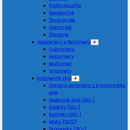
Podľa Woulffa
Reagenčné
Širokohrdlé
Úzkohrdlé
Zásobné
Hustomery a liehomery
Cukromery
Hustomery
Muštomer
Vínomery
Kremenné sklo
Ostatný sortiment z kremenného
skla
Hodinové sklá (SiO₂)
Kadičky (SiO₂)
Kelímky (SiO₂)
Misky (SiO2)
Skúmavky (SiO₂)