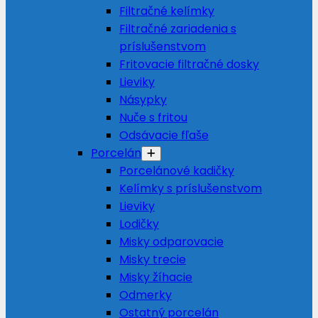
Filtračné kelímky
Filtračné zariadenia s
príslušenstvom
Fritovacie filtračné dosky
Lieviky
Násypky
Nuče s fritou
Odsávacie fľaše
Porcelán
Porcelánové kadičky
Kelímky s príslušenstvom
Lieviky
Lodičky
Misky odparovacie
Misky trecie
Misky žíhacie
Odmerky
Ostatný porcelán