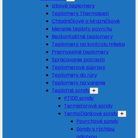
Izbové teplomery
Teplomery Thermapen
Chladničkové a Mrazničkové
Meranie teploty povrchu
Bezkontaktné teplomery
Teplomery na kontrolu mlieka
Priemyselné teplomery
Spracovanie potravín
Teplomerové súpravy
Teplomery do rúry
Teplomery na varenie
Teplotné sondy
PT100 sondy
Termistorové sondy
Termočlánkové sondy
Povrchové sondy
Sondy s rýchlou
odozvou