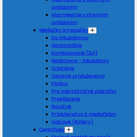
ovládaním
Viacmiestne s interným
ovládaním
Miešačky a trepačky
Do inkubátorov
Horizontálne
Kombinované (2v1)
Nádstavce - Inkubátory
Orbitálne
Ostatné príslušenstvo
Plošiny
Pre mikrotitračné platničky
Preklápacie
Rotačné
Príslušenstvo k miešačkám
Valcové (Rollery)
Centrifúgy