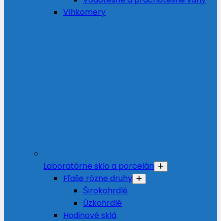
Vlhkomery
Laboratórne sklo a porcelán
Fľaše rôzne druhy
Širokohrdlé
Úzkohrdlé
Hodinové sklá