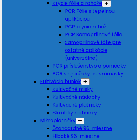
Krycie fólie a rohože
PCR Fólie s tepelnou
aplikáciou
PCR krycie rohože
PCR Samopriľnavé fólie
Samopriľnavé fólie pre
ostatné aplikácie
(univerzálne)
PCR príslušenstvo a pomôcky
PCR stojančeky na skúmavky
Kultivácia buniek
Kultivačné misky
Kultivačné nádobky
Kultivačné platničky
Škrabky na bunky
Mikroplatničky
Štandardné 96-miestne
Hlboké 96-miestne