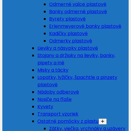
Odmerné valce plastové
Banky odmerné plastové
Byrety plastové
Erlenmeyerové banky plastové
Kadičky plastové
Odmerky plastové
Lieviky a násypky plastové
Stojany a držiaky na lieviky, banky,
pipety a iné
Misky a tácky
Lopatky, lyžičky, špachtle a pinzety
plastové
Nádoby odberové
Nosiče na fľaše
Kyvety
Transport vzoriek
Ostatné pomôcky z plastu
Zátky, viečka, vrchnáky a uzávery