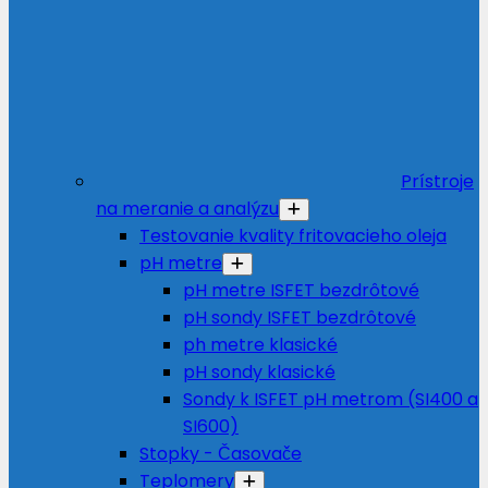
Prístroje
na meranie a analýzu
Testovanie kvality fritovacieho oleja
pH metre
pH metre ISFET bezdrôtové
pH sondy ISFET bezdrôtové
ph metre klasické
pH sondy klasické
Sondy k ISFET pH metrom (SI400 a
SI600)
Stopky - Časovače
Teplomery