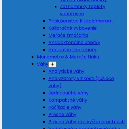
Záznamníky teploty
vodotesné
Príslušenstvo k teplomerom
Kalibračné vybavenie
Merače zmáčania
Antibakteriálne utierky
Špeciálne teplomery
Manometre & Merače tlaku
Váhy
Analytické váhy
Analyzátory vlhkosti (sušiace
váhy)
Jednoduché váhy
Kompaktné váhy
Počítacie váhy
Presné váhy
Presné váhy pre vyššie hmotnosti
Vodotesné a prachotesné váhy