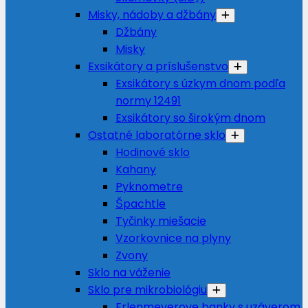
Misky, nádoby a džbány
Džbány
Misky
Exsikátory a príslušenstvo
Exsikátory s úzkym dnom podľa
normy 12491
Exsikátory so širokým dnom
Ostatné laboratórne sklo
Hodinové sklo
Kahany
Pyknometre
Špachtle
Tyčinky miešacie
Vzorkovnice na plyny
Zvony
Sklo na váženie
Sklo pre mikrobiológiu
Erlenmeyerove banky s uzáverom