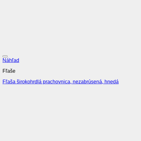
Pridať do obľúbených
Náhľad
Fľaše
Fľaša širokohrdlá prachovnica, nezabrúsená, hnedá