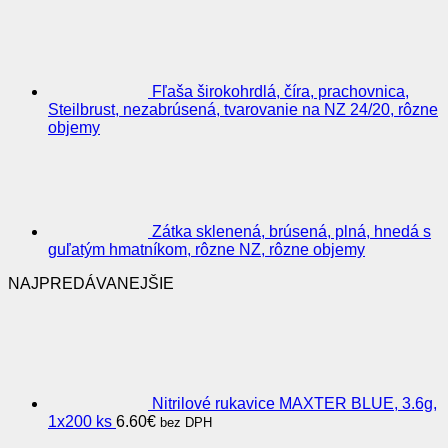
Fľaša širokohrdlá, číra, prachovnica,
Steilbrust, nezabrúsená, tvarovanie na NZ 24/20, rôzne
objemy
Zátka sklenená, brúsená, plná, hnedá s
guľatým hmatníkom, rôzne NZ, rôzne objemy
NAJPREDÁVANEJŠIE
Nitrilové rukavice MAXTER BLUE, 3.6g,
1x200 ks
6.60
€
bez DPH