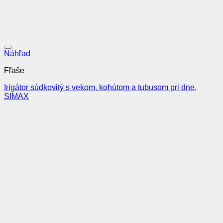
Pridať do obľúbených
Náhľad
Fľaše
Irigátor súdkovitý s vekom, kohútom a tubusom pri dne,
SIMAX