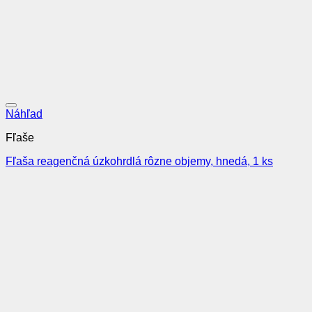
Pridať do obľúbených
Náhľad
Fľaše
Fľaša reagenčná úzkohrdlá rôzne objemy, hnedá, 1 ks