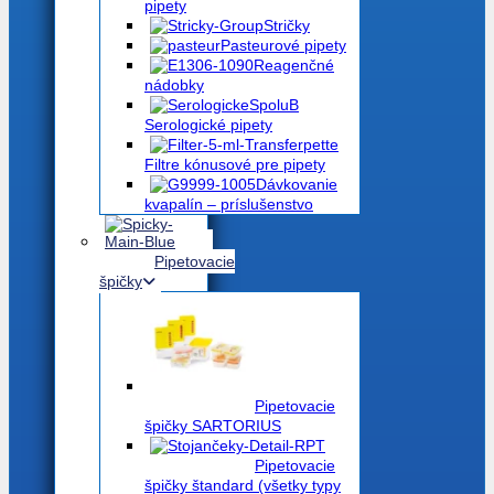
pipety
Stričky
Pasteurové pipety
Reagenčné
nádobky
Serologické pipety
Filtre kónusové pre pipety
Dávkovanie
kvapalín – príslušenstvo
Pipetovacie
špičky
Pipetovacie
špičky SARTORIUS
Pipetovacie
špičky štandard (všetky typy