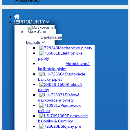
PRODUKTY
Dávkovanie
kvapalín
Mechanické pipety
Elektronické
pipety
Akreditovaná
kalibrácia pipiet
Štartovacie
balíčky pipiet
Krokové
pipety
Fľašové
dávkovače a byrety
Pipetovacie
pištole
Pipetovacie
balóniky & Cumlíky
Stojany pre