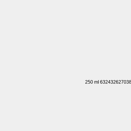
250 ml
63243262703