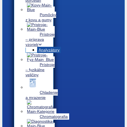
porcelán
Pomôcky
z kovu a gumy
Prístroje
– príprava
vzoriek
Analyzátory
Prístroje
– fyzikálne
veličiny
Chladenie
a mrazenie
Chromatografia