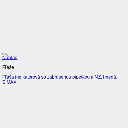
Pridať do obľúbených
Náhľad
Fľaše
Fľaša indikátorová so zabrúsenou pipetkou a NZ, hnedá,
SIMAX