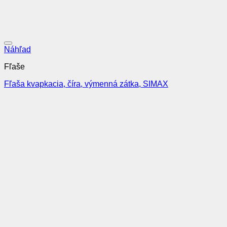
Pridať do obľúbených
Náhľad
Fľaše
Fľaša kvapkacia, číra, výmenná zátka, SIMAX