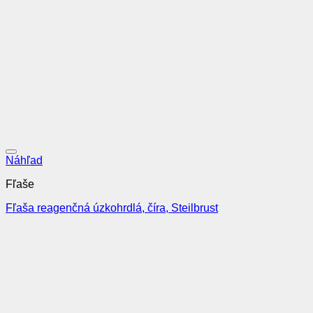
Pridať do obľúbených
Náhľad
Fľaše
Fľaša reagenčná úzkohrdlá, číra, Steilbrust