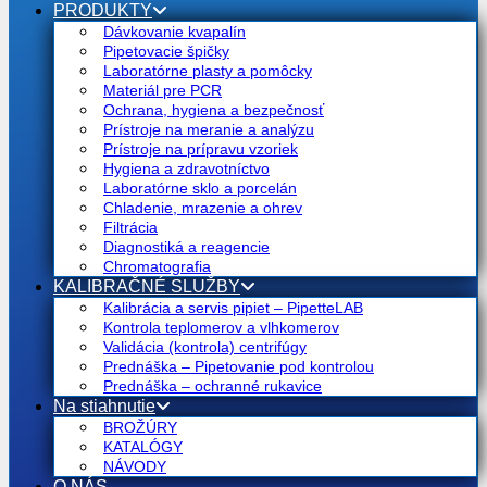
PRODUKTY
Dávkovanie kvapalín
Pipetovacie špičky
Laboratórne plasty a pomôcky
Materiál pre PCR
Ochrana, hygiena a bezpečnosť
Prístroje na meranie a analýzu
Prístroje na prípravu vzoriek
Hygiena a zdravotníctvo
Laboratórne sklo a porcelán
Chladenie, mrazenie a ohrev
Filtrácia
Diagnostiká a reagencie
Chromatografia
KALIBRAČNÉ SLUŽBY
Kalibrácia a servis pipiet – PipetteLAB
Kontrola teplomerov a vlhkomerov
Validácia (kontrola) centrifúgy
Prednáška – Pipetovanie pod kontrolou
Prednáška – ochranné rukavice
Na stiahnutie
BROŽÚRY
KATALÓGY
NÁVODY
O NÁS