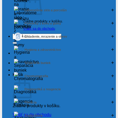
Laboratórne sklo a porcelán
Žiadne produkty v košíku.
Pomôcky z kovu a gumy
Vrátiť sa do obchodu
Hľadať:
Chladenie, mrazenie a ohrev
Hygiena a zdravotníctvo
Separácia buniek
Košík
Chromatografia
Diagnostiká a reagencie
Filtrácia
Žiadne produkty v košíku.
Vrátiť sa do obchodu
Analyzátory