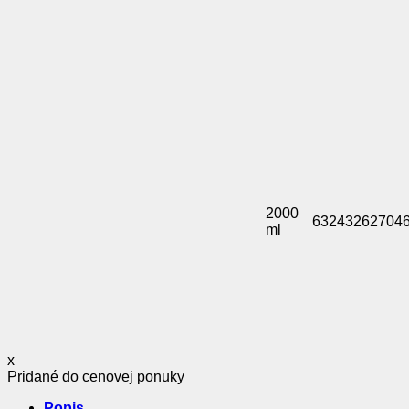
2000
63243262704
ml
x
Pridané do cenovej ponuky
Popis