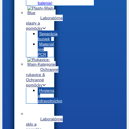
balenia)
Laboratórne
plasty a
pomôcky
Separácia
buniek
Materiál
pre
PCR
Ochranné
rukavice &
Ochranné
pomôcky
Hygiena
a
zdravotníctvo
Laboratórne
sklo a