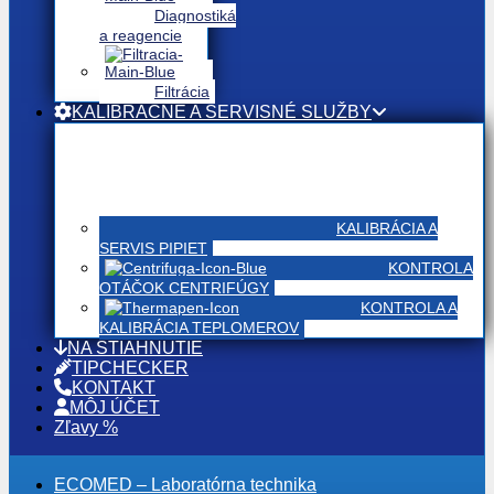
Diagnostiká
a reagencie
Filtrácia
KALIBRAČNÉ A SERVISNÉ SLUŽBY
KALIBRÁCIA A
SERVIS PIPIET
KONTROLA
OTÁČOK CENTRIFÚGY
KONTROLA A
KALIBRÁCIA TEPLOMEROV
NA STIAHNUTIE
TIPCHECKER
KONTAKT
MÔJ ÚČET
Zľavy %
ECOMED – Laboratórna technika