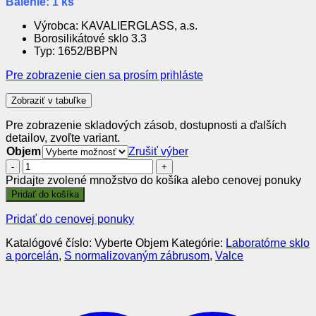
Balenie: 1 ks
Výrobca: KAVALIERGLASS, a.s.
Borosilikátové sklo 3.3
Typ: 1652/BBPN
Pre zobrazenie cien sa prosím prihláste
Zobraziť v tabuľke
Pre zobrazenie skladových zásob, dostupnosti a ďalších
detailov, zvoľte variant.
Objem
Zrušiť výber
množstvo
Valec
Pridajte zvolené množstvo do košíka alebo cenovej ponuky
odmerný,
Pridať do košíka
NZ,
plastová,
Pridať do cenovej ponuky
biela
graduácia,
Katalógové číslo:
Vyberte Objem
Kategórie:
Laboratórne sklo
trieda
a porcelán
,
S normalizovaným zábrusom
,
Valce
B,
SIMAX