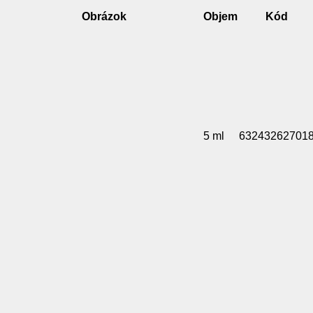
Obrázok
Objem
Kód
5 ml
63243262701