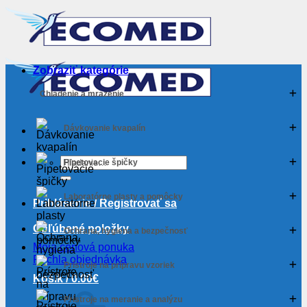
Skip
to
content
Zobraziť kategórie
Chladenie a mrazenie
Dávkovanie kvapalín
Hľadať:
Pipetovacie špičky
Laboratórne plasty a pomôcky
Prihlásenie / Registrovať sa
Obľúbené položky
Ochrana, hygiena a bezpečnosť
Moja cenová ponuka
Rýchla objednávka
Prístroje na prípravu vzoriek
Košík /
0.00
€
Prístroje na meranie a analýzu