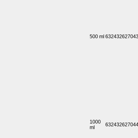
500 ml
63243262704
1000
63243262704
ml