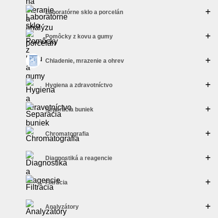
Laboratórne sklo a porcelán
Pomôcky z kovu a gumy
Chladenie, mrazenie a ohrev
Hygiena a zdravotníctvo
Separácia buniek
Chromatografia
Diagnostiká a reagencie
Filtrácia
Analyzátory