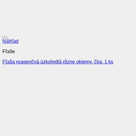
Pridať do obľúbených
Náhľad
Fľaše
Fľaša reagenčná úzkohrdlá rôzne objemy, číra, 1 ks