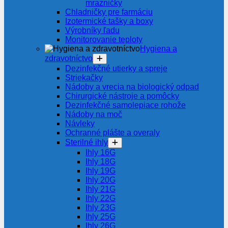
mrazničky
Chladničky pre farmáciu
Izotermické tašky a boxy
Výrobníky ľadu
Monitorovanie teploty
Hygiena a
zdravotníctvo
Dezinfekčné utierky a spreje
Striekačky
Nádoby a vrecia na biologický odpad
Chirurgické nástroje a pomôcky
Dezinfekčné samolepiace rohože
Nádoby na moč
Návleky
Ochranné plášte a overaly
Sterilné ihly
Ihly 16G
Ihly 18G
Ihly 19G
Ihly 20G
Ihly 21G
Ihly 22G
Ihly 23G
Ihly 25G
Ihly 26G