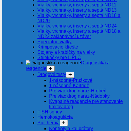
Vialky, vrchnáky, inserty a septá ND11
Vialky, vrchnáky, inserty a septá ND13
Vialky, vrchnáky, inserty a septá ND18 a
ND20
Vialky, vrchnáky, inserty a septá ND24
Vialky, vrchnáky, inserty a septá ND18 a
ND22 zaklapávací uzáver
Špeciálne vialky
Krimpovacie kliešte
Stojany a krabičky na vialky
Striekačky pre HPLC
Diagnostiká a
reagencie
Drogové testy
1-násobné-Prúžkové
1-násobné-Kartridž
Pre viac drog naraz-Hrebeň
Pre viac drog naraz-Nádobky
Kvapalné reagencie pre stanovenie
limitov drog
FISH sondy
Hemokoagulácia
Biochémia
Kontroly a kalibrátory