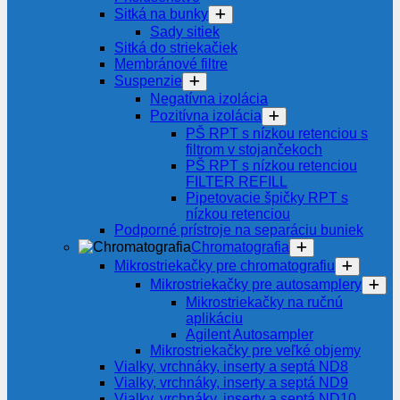
Sitká na bunky
Sady sitiek
Sitká do striekačiek
Membránové filtre
Suspenzie
Negatívna izolácia
Pozitívna izolácia
PŠ RPT s nízkou retenciou s
filtrom v stojančekoch
PŠ RPT s nízkou retenciou
FILTER REFILL
Pipetovacie špičky RPT s
nízkou retenciou
Podporné prístroje na separáciu buniek
Chromatografia
Mikrostriekačky pre chromatografiu
Mikrostriekačky pre autosamplery
Mikrostriekačky na ručnú
aplikáciu
Agilent Autosampler
Mikrostriekačky pre veľké objemy
Vialky, vrchnáky, inserty a septá ND8
Vialky, vrchnáky, inserty a septá ND9
Vialky, vrchnáky, inserty a septá ND10