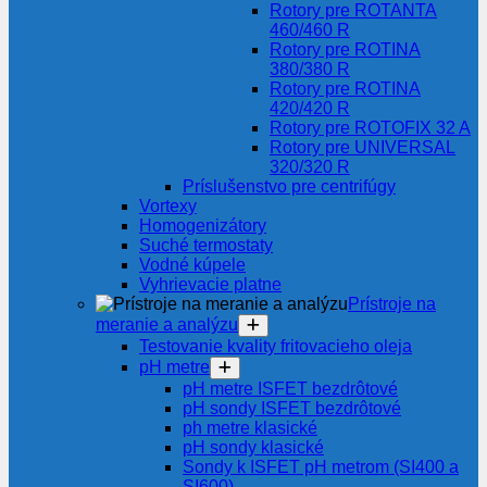
Rotory pre ROTANTA
460/460 R
Rotory pre ROTINA
380/380 R
Rotory pre ROTINA
420/420 R
Rotory pre ROTOFIX 32 A
Rotory pre UNIVERSAL
320/320 R
Príslušenstvo pre centrifúgy
Vortexy
Homogenizátory
Suché termostaty
Vodné kúpele
Vyhrievacie platne
Prístroje na
meranie a analýzu
Testovanie kvality fritovacieho oleja
pH metre
pH metre ISFET bezdrôtové
pH sondy ISFET bezdrôtové
ph metre klasické
pH sondy klasické
Sondy k ISFET pH metrom (SI400 a
SI600)