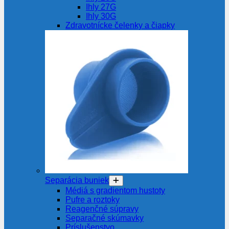
Ihly 27G
Ihly 30G
Zdravotnícke čelenky a čiapky
Separácia buniek
Médiá s gradientom hustoty
Pufre a roztoky
Reagenčné súpravy
Separačné skúmavky
Príslušenstvo