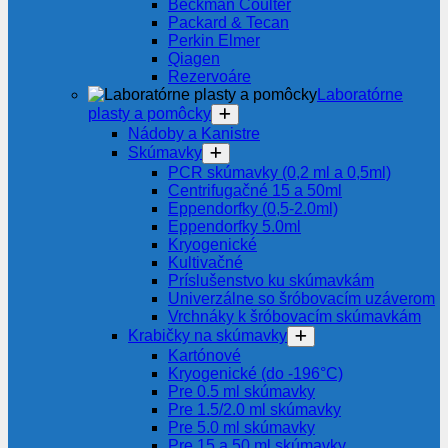
Beckman Coulter
Packard & Tecan
Perkin Elmer
Qiagen
Rezervoáre
Laboratórne
plasty a pomôcky
Nádoby a Kanistre
Skúmavky
PCR skúmavky (0,2 ml a 0,5ml)
Centrifugačné 15 a 50ml
Eppendorfky (0,5-2.0ml)
Eppendorfky 5.0ml
Kryogenické
Kultivačné
Príslušenstvo ku skúmavkám
Univerzálne so šróbovacím uzáverom
Vrchnáky k šróbovacím skúmavkám
Krabičky na skúmavky
Kartónové
Kryogenické (do -196°C)
Pre 0.5 ml skúmavky
Pre 1.5/2.0 ml skúmavky
Pre 5.0 ml skúmavky
Pre 15 a 50 ml skúmavky