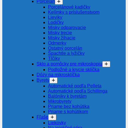
Porcelán
Porcelánové kadičky
Kelímky s príslušenstvom
Lieviky
Lodičky
Misky odparovacie
Misky trecie
Misky žíhacie
Odmerky
Ostatný porcelán
Špachtle a lyžičky
Tĺčiky
Sklo a pomôcky pre mikroskopiu
Podložné a krycie sklíčka
Dózy na mikrosklíčka
Byrety
Automatické podľa Pelleta
Automatické podľa Schillinga
Balóniky k byretám
Mikrobyrety
Priame bez kohútika
Priame s kohútikom
Fľaše
Liekovky
Na injekčné séra