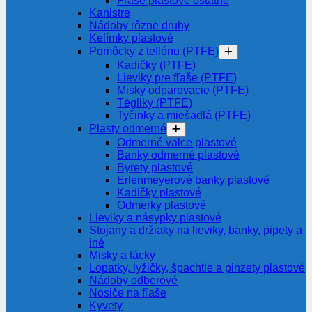
Fľaše plastové ostatné
Kanistre
Nádoby rôzne druhy
Kelímky plastové
Pomôcky z teflónu (PTFE)
Kadičky (PTFE)
Lieviky pre fľaše (PTFE)
Misky odparovacie (PTFE)
Tégliky (PTFE)
Tyčinky a miešadlá (PTFE)
Plasty odmerné
Odmerné valce plastové
Banky odmerné plastové
Byrety plastové
Erlenmeyerové banky plastové
Kadičky plastové
Odmerky plastové
Lieviky a násypky plastové
Stojany a držiaky na lieviky, banky, pipety a
iné
Misky a tácky
Lopatky, lyžičky, špachtle a pinzety plastové
Nádoby odberové
Nosiče na fľaše
Kyvety