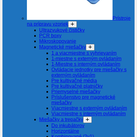
Prístroje
na prípravu vzoriek
Ultrazvukové čističky
PCR boxy
Mikroskopovanie
Magnetické miešačky
1 a viacmiestne s vyhrievaním
1-miestne s externým ovládaním
1-Miestne s interným ovládaním
Ovládacie jednotky pre miešačky s
externým ovládaním
Pre kultivačné média
Pre kultivačné platničky
Priemyselné miešačky
Príslušenstvo pre magnetické
miešačky
Viacmiestne s externým ovládaním
Viacmiestne s interným ovládaním
Miešačky a trepačky
Do inkubátorov
Horizontálne
Kombinované (2v1)