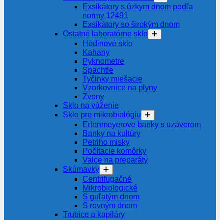
Exsikátory s úzkym dnom podľa
normy 12491
Exsikátory so širokým dnom
Ostatné laboratórne sklo
Hodinové sklo
Kahany
Pyknometre
Špachtle
Tyčinky miešacie
Vzorkovnice na plyny
Zvony
Sklo na váženie
Sklo pre mikrobiológiu
Erlenmeyerove banky s uzáverom
Banky na kultúry
Petriho misky
Počítacie komôrky
Valce na preparáty
Skúmavky
Centrifugačné
Mikrobiologické
S guľatým dnom
S rovným dnom
Trubice a kapiláry