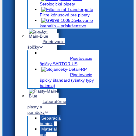
Serologické pipety
Filtre kónusové pre pipety
Dávkovanie
kvapalín – príslušenstvo
Pipetovacie
špičky
Pipetovacie
špičky SARTORIUS
Pipetovacie
špičky štandard (všetky typy
balenia)
Laboratórne
plasty a
pomôcky
Separácia
buniek
Materiál
pre