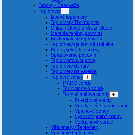
Stopky - Časovače
Teplomery
Izbové teplomery
Teplomery Thermapen
Chladničkové a Mrazničkové
Meranie teploty povrchu
Bezkontaktné teplomery
Teplomery na kontrolu mlieka
Priemyselné teplomery
Spracovanie potravín
Teplomerové súpravy
Teplomery do rúry
Teplomery na varenie
Teplotné sondy
PT100 sondy
Termistorové sondy
Termočlánkové sondy
Povrchové sondy
Sondy s rýchlou odozvou
Vpichové sondy
Vysokoteplotné sondy
Vzduchové sondy
Vlhkomery / Teplomery
Vpichové teplomery