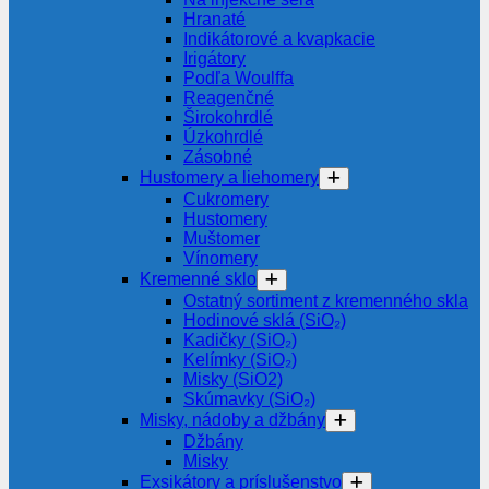
Hranaté
Indikátorové a kvapkacie
Irigátory
Podľa Woulffa
Reagenčné
Širokohrdlé
Úzkohrdlé
Zásobné
Hustomery a liehomery
Cukromery
Hustomery
Muštomer
Vínomery
Kremenné sklo
Ostatný sortiment z kremenného skla
Hodinové sklá (SiO₂)
Kadičky (SiO₂)
Kelímky (SiO₂)
Misky (SiO2)
Skúmavky (SiO₂)
Misky, nádoby a džbány
Džbány
Misky
Exsikátory a príslušenstvo