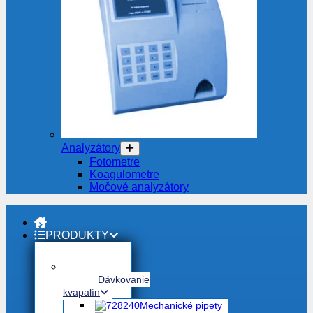
Analyzátory
Fotometre
Koagulometre
Močové analyzátory
PRODUKTY
Dávkovanie
kvapalín
Mechanické pipety