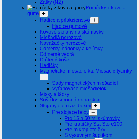
Zátky (NZ)
Pomôcky z kovu a
gumy
Hadice a príslušenstvo
Hadice gumové
Kovové stojany na skúmavky
Miešadlá nerezové
Navážačky nerezové
Odmerky, nádobky a kelímky
Odmerné vedrá
Drôtené koše
Hadičky
Magnetické miešadielka, Miešacie tyčinky
Sady magnetických miešadiel
Vyťahovače miešadielok
Misky a tácky
Sušičky laboratórneho skla
Stojany do mraz. boxov
Pre stojace boxy
Pre 15 a 50 ml skúmavky
Pre krabičky StarStore100
Pre mikroplatničky
S výsuvným šuplíkom