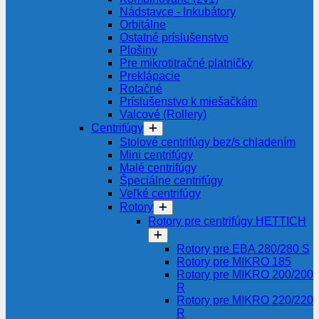
Nádstavce - Inkubátory
Orbitálne
Ostatné príslušenstvo
Plošiny
Pre mikrotitračné platničky
Preklápacie
Rotačné
Príslušenstvo k miešačkám
Valcové (Rollery)
Centrifúgy
Stolové centrifúgy bez/s chladením
Mini centrifúgy
Malé centrifúgy
Špeciálne centrifúgy
Veľké centrifúgy
Rotory
Rotory pre centrifúgy HETTICH
Rotory pre EBA 280/280 S
Rotory pre MIKRO 185
Rotory pre MIKRO 200/200
R
Rotory pre MIKRO 220/220
R