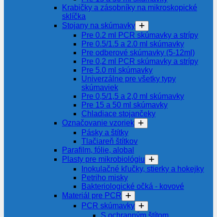
Krabičky a zásobníky na mikroskopické
sklíčka
Stojany na skúmavky
Pre 0.2 ml PCR skúmavky a strípy
Pre 0.5/1.5 a 2.0 ml skúmavky
Pre odberové skúmavky (5-12ml)
Pre 0,2 ml PCR skúmavky a strípy
Pre 5.0 ml skúmavky
Univerzálne pre všetky typy
skúmaviek
Pre 0,5/1,5 a 2,0 ml skúmavky
Pre 15 a 50 ml skúmavky
Chladiace stojančeky
Označovanie vzoriek
Pásky a štítky
Tlačiareň štítkov
Parafilm, fólie, alobal
Plasty pre mikrobiológiu
Inokulačné kľučky, stierky a hokejky
Petriho misky
Bakteriologické očká - kovové
Materiál pre PCR
PCR skúmavky
S ochranným štítom