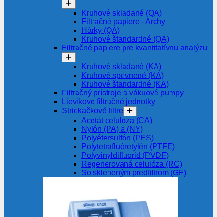
Kruhové skladané (QA)
Filtračné papiere - Archy
Hárky (QA)
Kruhové štandardné (QA)
Filtračné papiere pre kvantitatívnu analýzu
Kruhové skladané (KA)
Kruhové spevnené (KA)
Kruhové štandardné (KA)
Filtračný prístroje a vákuové pumpy
Lievikové filtračné jednotky
Striekačkové filtre
Acetát celulóza (CA)
Nylón (PA) a (NY)
Polyétersulfón (PES)
Polytetrafluóretylén (PTFE)
Polyvinyldifluorid (PVDF)
Regenerovaná celulóza (RC)
So skleneným predfiltrom (GF)