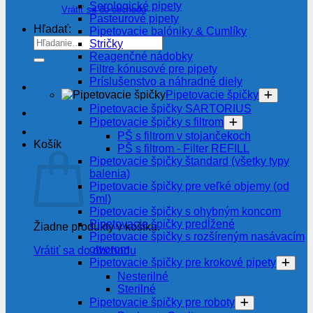
Serologické pipety
Vrátiť sa do obchodu
Pasteurové pipety
Hľadať:
Pipetovacie balóniky & Cumlíky
Stričky
Reagenčné nádobky
Filtre kónusové pre pipety
Príslušenstvo a náhradné diely
Pipetovacie špičky
Pipetovacie špičky SARTORIUS
Pipetovacie špičky s filtrom
PŠ s filtrom v stojančekoch
Košík
PŠ s filtrom - Filter REFILL
Pipetovacie špičky štandard (všetky typy
balenia)
Pipetovacie špičky pre veľké objemy (od
5ml)
Pipetovacie špičky s ohybným koncom
Pipetovacie špičky predĺžené
Žiadne produkty v košíku.
Pipetovacie špičky s rozšíreným nasávacím
otvorom
Vrátiť sa do obchodu
Pipetovacie špičky pre krokové pipety
Nesterilné
Sterilné
Pipetovacie špičky pre roboty