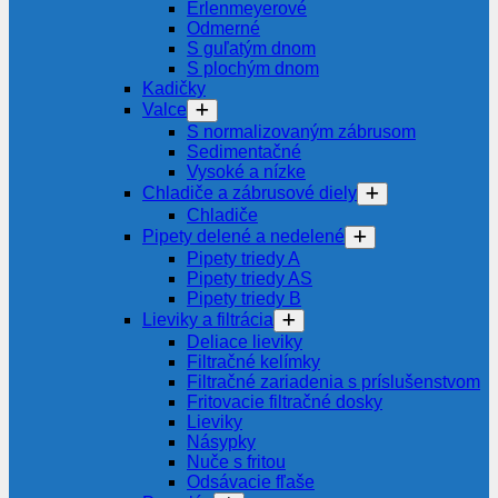
Erlenmeyerové
Odmerné
S guľatým dnom
S plochým dnom
Kadičky
Valce
S normalizovaným zábrusom
Sedimentačné
Vysoké a nízke
Chladiče a zábrusové diely
Chladiče
Pipety delené a nedelené
Pipety triedy A
Pipety triedy AS
Pipety triedy B
Lieviky a filtrácia
Deliace lieviky
Filtračné kelímky
Filtračné zariadenia s príslušenstvom
Fritovacie filtračné dosky
Lieviky
Násypky
Nuče s fritou
Odsávacie fľaše