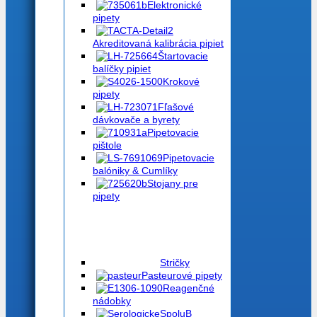
Elektronické
pipety
Akreditovaná kalibrácia pipiet
Štartovacie
balíčky pipiet
Krokové
pipety
Fľašové
dávkovače a byrety
Pipetovacie
pištole
Pipetovacie
balóniky & Cumlíky
Stojany pre
pipety
Stričky
Pasteurové pipety
Reagenčné
nádobky