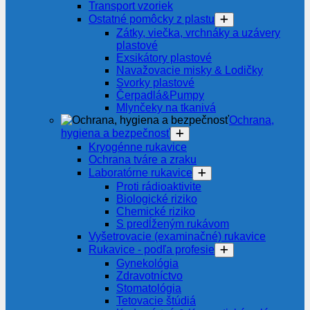
Transport vzoriek
Ostatné pomôcky z plastu
Zátky, viečka, vrchnáky a uzávery
plastové
Exsikátory plastové
Navažovacie misky & Lodičky
Svorky plastové
Čerpadlá&Pumpy
Mlynčeky na tkanivá
Ochrana,
hygiena a bezpečnosť
Kryogénne rukavice
Ochrana tváre a zraku
Laboratórne rukavice
Proti rádioaktivite
Biologické riziko
Chemické riziko
S predĺženým rukávom
Vyšetrovacie (examinačné) rukavice
Rukavice - podľa profesie
Gynekológia
Zdravotníctvo
Stomatológia
Tetovacie štúdiá