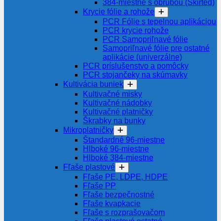
384-miestne s obrubou (Skirted)
Krycie fólie a rohože
PCR Fólie s tepelnou aplikáciou
PCR krycie rohože
PCR Samopriľnavé fólie
Samopriľnavé fólie pre ostatné
aplikácie (univerzálne)
PCR príslušenstvo a pomôcky
PCR stojančeky na skúmavky
Kultivácia buniek
Kultivačné misky
Kultivačné nádobky
Kultivačné platničky
Škrabky na bunky
Mikroplatničky
Štandardné 96-miestne
Hlboké 96-miestne
Hlboké 384-miestne
Fľaše plastové
Fľaše PE, LDPE, HDPE
Fľaše PP
Fľaše bezpečnostné
Fľaše kvapkacie
Fľaše s rozprašovačom