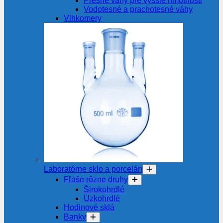
Presné váhy pre vyššie hmotnosti
Vodotesné a prachotesné váhy
Vlhkomery
Laboratórne sklo a porcelán
Fľaše rôzne druhy
Širokohrdlé
Úzkohrdlé
Hodinové sklá
Banky