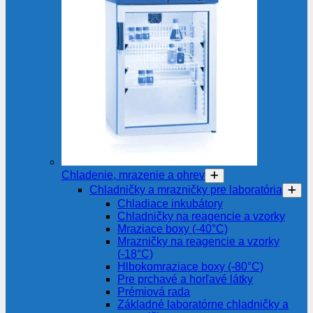
Chladenie, mrazenie a ohrev
Chladničky a mrazničky pre laboratória
Chladiace inkubátory
Chladničky na reagencie a vzorky
Mraziace boxy (-40°C)
Mrazničky na reagencie a vzorky
(-18°C)
Hlbokomraziace boxy (-80°C)
Pre prchavé a horľavé látky
Prémiová rada
Základné laboratórne chladničky a