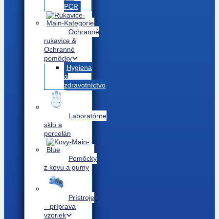
PCR
Ochranné
rukavice &
Ochranné
pomôcky
Hygiena
a
zdravotníctvo
Laboratórne
sklo a
porcelán
Pomôcky
z kovu a gumy
Prístroje
– príprava
vzoriek