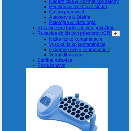
Kaderníctvá & Kozmetické salóny
Pedikúra & Nechtové štúdiá
Gastro priemysel
Autoservis & Dielňa
Patológia & Histológia
Rukavice pre ľudí s citlivou pokožkou
Rukavice do čistých priestorov (CR)
Nízke riziko kontaminácie
Vysoké riziko kontaminácie
Extrémne riziko kontaminácie
Veľmi dlhý rukáv
Sterilné rukavice
Príslušenstvo