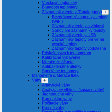
Vreckové teplomery
Bluetooth teplomery
Záznamníky teploty (Dataloggery)
Bezdrôtové záznamníky teploty
(WiFi)
Záznamníky teploty a vlhkosti
Sondy pre záznamníky teploty
Záznamníky teploty USB
Záznamníky teploty pre veľmi
vysoké teploty
Záznamníky teploty vodotesné
Príslušenstvo k teplomerom
Kalibračné vybavenie
Merače zmáčania
Antibakteriálne utierky
Špeciálne teplomery
Manometre & Merače tlaku
Váhy
Analytické váhy
Analyzátory vlhkosti (sušiace váhy)
Jednoduché váhy
Kompaktné váhy
Počítacie váhy
Presné váhy