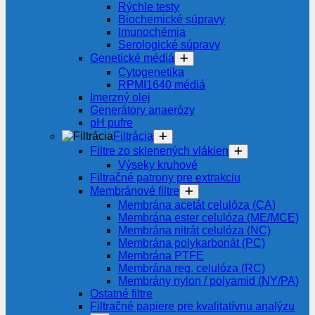
Rýchle testy
Biochemické súpravy
Imunochémia
Serologické súpravy
Genetické médiá
Cytogenetika
RPMI1640 médiá
Imerzný olej
Generátory anaerózy
pH pufre
Filtrácia
Filtre zo sklenených vlákien
Výseky kruhové
Filtračné patrony pre extrakciu
Membránové filtre
Membrána acetát celulóza (CA)
Membrána ester celulóza (ME/MCE)
Membrána nitrát celulóza (NC)
Membrána polykarbonát (PC)
Membrána PTFE
Membrána reg. celulóza (RC)
Membrány nylon / polyamid (NY/PA)
Ostatné filtre
Filtračné papiere pre kvalitatívnu analýzu