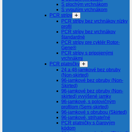
S plochým vrchnákom
S vypulým vrchnákom
PCR strípy
PCR strípy bez vrchnákov nízky
profil
PCR strípy bez vrchnákov
štandardné
PCR strípy pre cyklér Rotor-
Gene®
PCR strípy s pripojenými
vrchnákmi
PCR platničky
24 a 48-jamkové bez obruby
(Non-skirted)
96-jamkové bez obruby (Non-
Skirted)
96-jamkové bez obruby (Non-
skirted) vyvýšené jamky
96-jamkové, s polovičným
profilom (Semi-skirted)
96-jamkové s obrubou (Skirted)
96-jamkové, strihateľné
PCR platničky s čiarovým
kódom