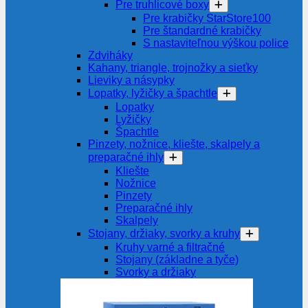
Pre truhlicové boxy
Pre krabičky StarStore100
Pre štandardné krabičky
S nastaviteľnou výškou police
Zdviháky
Kahany, triangle, trojnožky a sieťky
Lieviky a násypky
Lopatky, lyžičky a špachtle
Lopatky
Lyžičky
Špachtle
Pinzety, nožnice, kliešte, skalpely a
preparačné ihly
Kliešte
Nožnice
Pinzety
Preparačné ihly
Skalpely
Stojany, držiaky, svorky a kruhy
Kruhy varné a filtračné
Stojany (základne a tyče)
Svorky a držiaky