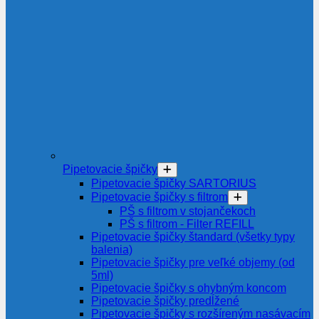
Pipetovacie špičky
Pipetovacie špičky SARTORIUS
Pipetovacie špičky s filtrom
PŠ s filtrom v stojančekoch
PŠ s filtrom - Filter REFILL
Pipetovacie špičky štandard (všetky typy
balenia)
Pipetovacie špičky pre veľké objemy (od
5ml)
Pipetovacie špičky s ohybným koncom
Pipetovacie špičky predĺžené
Pipetovacie špičky s rozšíreným nasávacím