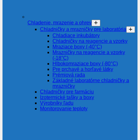
Chladenie, mrazenie a ohrev
Chladničky a mrazničky pre laboratória
Chladiace inkubátory
Chladničky na reagencie a vzorky
Mraziace boxy (-40°C)
Mrazničky na reagencie a vzorky
(-18°C)
Hlbokomraziace boxy (-80°C)
Pre prchavé a horľavé látky
Prémiová rada
Základné laboratórne chladničky a
mrazničky
Chladničky pre farmáciu
Izotermické tašky a boxy
Výrobníky ľadu
Monitorovanie teploty