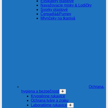
Exsikátory plastové
Navažovacie misky & Lodičky
Svorky plastové
Čerpadlá&Pumpy
Mlynčeky na tkanivá
Ochrana,
hygiena a bezpečnosť
Kryogénne rukavice
Ochrana tváre a zraku
Laboratórne rukavice