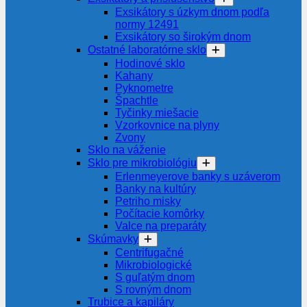
Exsikátory s úzkym dnom podľa
normy 12491
Exsikátory so širokým dnom
Ostatné laboratórne sklo
Hodinové sklo
Kahany
Pyknometre
Špachtle
Tyčinky miešacie
Vzorkovnice na plyny
Zvony
Sklo na váženie
Sklo pre mikrobiológiu
Erlenmeyerove banky s uzáverom
Banky na kultúry
Petriho misky
Počítacie komôrky
Valce na preparáty
Skúmavky
Centrifugačné
Mikrobiologické
S guľatým dnom
S rovným dnom
Trubice a kapiláry