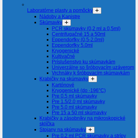
Laboratórne plasty a pomôcky
Nádoby a Kanistre
Skúmavky
PCR skúmavky (0,2 ml a 0,5ml)
Centrifugačné 15 a 50ml
Eppendorfky (0,5-2.0ml)
Eppendorfky 5.0ml
Kryogenické
Kultivačné
Príslušenstvo ku skúmavkám
Univerzálne so šróbovacím uzáverom
Vrchnáky k šróbovacím skúmavkám
Krabičky na skúmavky
Kartónové
Kryogenické (do -196°C)
Pre 0.5 ml skúmavky
Pre 1.5/2.0 ml skúmavky
Pre 5.0 ml skúmavky
Pre 15 a 50 ml skúmavky
Krabičky a zásobníky na mikroskopické
sklíčka
Stojany na skúmavky
Pre 0.2 ml PCR skúmavky a strípy