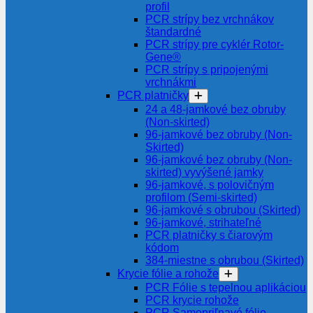
profil
PCR strípy bez vrchnákov
štandardné
PCR strípy pre cyklér Rotor-
Gene®
PCR strípy s pripojenými
vrchnákmi
PCR platničky
24 a 48-jamkové bez obruby
(Non-skirted)
96-jamkové bez obruby (Non-
Skirted)
96-jamkové bez obruby (Non-
skirted) vyvýšené jamky
96-jamkové, s polovičným
profilom (Semi-skirted)
96-jamkové s obrubou (Skirted)
96-jamkové, strihateľné
PCR platničky s čiarovým
kódom
384-miestne s obrubou (Skirted)
Krycie fólie a rohože
PCR Fólie s tepelnou aplikáciou
PCR krycie rohože
PCR Samopriľnavé fólie