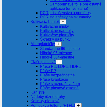
Samopriľnavé fólie pre ostatné
aplikácie (univerzálne)
PCR príslušenstvo a pomôcky
PCR stojančeky na skúmavky
Kultivácia buniek
Kultivačné misky
Kultivačné nádobky
Kultivačné platničky
Škrabky na bunky
Mikroplatničky
Štandardné 96-miestne
Hlboké 96-miestne
Hlboké 384-miestne
Fľaše plastové
Fľaše PE, LDPE, HDPE
Fľaše PP
Fľaše bezpečnostné
Fľaše kvapkacie
Fľaše s rozprašovačom
Fľaše plastové ostatné
Kanistre
Nádoby rôzne druhy
Kelímky plastové
Pomôcky z teflónu (PTFE)