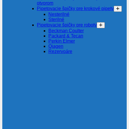
otvorom
Pipetovacie špičky pre krokové pipety
Nesterilné
Sterilné
Pipetovacie špičky pre roboty
Beckman Coulter
Packard & Tecan
Perkin Elmer
Qiagen
Rezervoáre