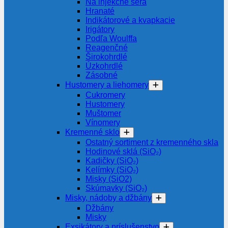
Na injekčné séra
Hranaté
Indikátorové a kvapkacie
Irigátory
Podľa Woulffa
Reagenčné
Širokohrdlé
Úzkohrdlé
Zásobné
Hustomery a liehomery
Cukromery
Hustomery
Muštomer
Vínomery
Kremenné sklo
Ostatný sortiment z kremenného skla
Hodinové sklá (SiO₂)
Kadičky (SiO₂)
Kelímky (SiO₂)
Misky (SiO2)
Skúmavky (SiO₂)
Misky, nádoby a džbány
Džbány
Misky
Exsikátory a príslušenstvo