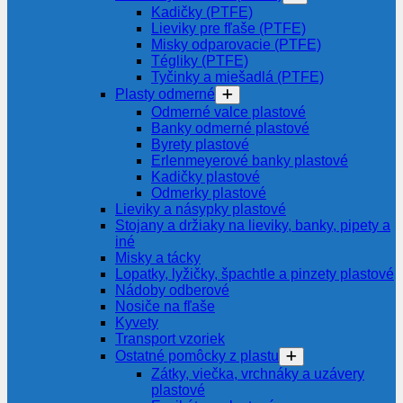
Kadičky (PTFE)
Lieviky pre fľaše (PTFE)
Misky odparovacie (PTFE)
Tégliky (PTFE)
Tyčinky a miešadlá (PTFE)
Plasty odmerné
Odmerné valce plastové
Banky odmerné plastové
Byrety plastové
Erlenmeyerové banky plastové
Kadičky plastové
Odmerky plastové
Lieviky a násypky plastové
Stojany a držiaky na lieviky, banky, pipety a
iné
Misky a tácky
Lopatky, lyžičky, špachtle a pinzety plastové
Nádoby odberové
Nosiče na fľaše
Kyvety
Transport vzoriek
Ostatné pomôcky z plastu
Zátky, viečka, vrchnáky a uzávery
plastové