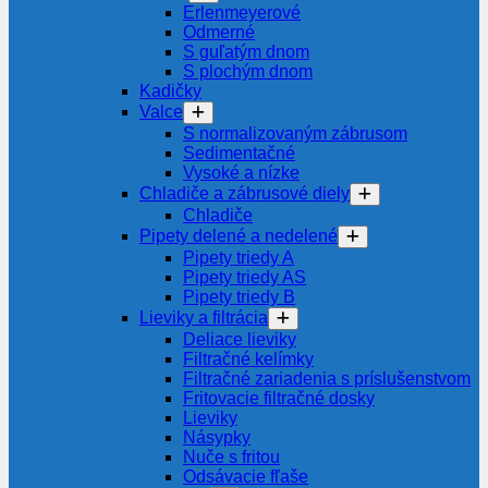
Erlenmeyerové
Odmerné
S guľatým dnom
S plochým dnom
Kadičky
Valce
S normalizovaným zábrusom
Sedimentačné
Vysoké a nízke
Chladiče a zábrusové diely
Chladiče
Pipety delené a nedelené
Pipety triedy A
Pipety triedy AS
Pipety triedy B
Lieviky a filtrácia
Deliace lieviky
Filtračné kelímky
Filtračné zariadenia s príslušenstvom
Fritovacie filtračné dosky
Lieviky
Násypky
Nuče s fritou
Odsávacie fľaše