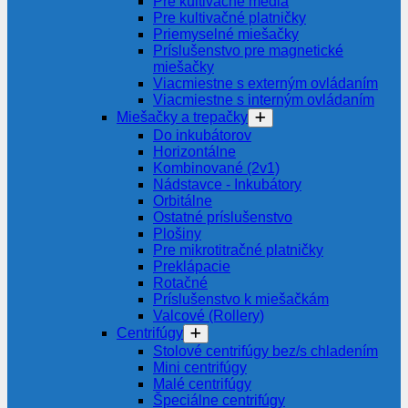
Pre kultivačné média
Pre kultivačné platničky
Priemyselné miešačky
Príslušenstvo pre magnetické
miešačky
Viacmiestne s externým ovládaním
Viacmiestne s interným ovládaním
Miešačky a trepačky
Do inkubátorov
Horizontálne
Kombinované (2v1)
Nádstavce - Inkubátory
Orbitálne
Ostatné príslušenstvo
Plošiny
Pre mikrotitračné platničky
Preklápacie
Rotačné
Príslušenstvo k miešačkám
Valcové (Rollery)
Centrifúgy
Stolové centrifúgy bez/s chladením
Mini centrifúgy
Malé centrifúgy
Špeciálne centrifúgy