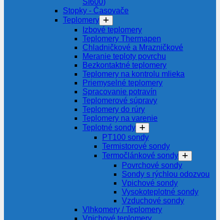
SI600)
Stopky - Časovače
Teplomery
Izbové teplomery
Teplomery Thermapen
Chladničkové a Mrazničkové
Meranie teploty povrchu
Bezkontaktné teplomery
Teplomery na kontrolu mlieka
Priemyselné teplomery
Spracovanie potravín
Teplomerové súpravy
Teplomery do rúry
Teplomery na varenie
Teplotné sondy
PT100 sondy
Termistorové sondy
Termočlánkové sondy
Povrchové sondy
Sondy s rýchlou odozvou
Vpichové sondy
Vysokoteplotné sondy
Vzduchové sondy
Vlhkomery / Teplomery
Vpichové teplomery