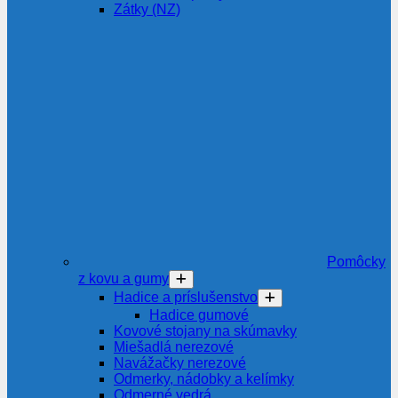
Zátky (NZ)
Pomôcky
z kovu a gumy
Hadice a príslušenstvo
Hadice gumové
Kovové stojany na skúmavky
Miešadlá nerezové
Navážačky nerezové
Odmerky, nádobky a kelímky
Odmerné vedrá