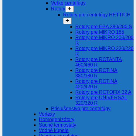
Veľké centrifúgy
Rotory
Rotory pre centrifúgy HETTICH
Rotory pre EBA 280/280 S
Rotory pre MIKRO 185
Rotory pre MIKRO 200/200
R
Rotory pre MIKRO 220/220
R
Rotory pre ROTANTA
460/460 R
Rotory pre ROTINA
380/380 R
Rotory pre ROTINA
420/420 R
Rotory pre ROTOFIX 32 A
Rotory pre UNIVERSAL
320/320 R
Príslušenstvo pre centrifúgy
Vortexy
Homogenizátory
Suché termostaty
Vodné kúpele
Vyhrievacie platne