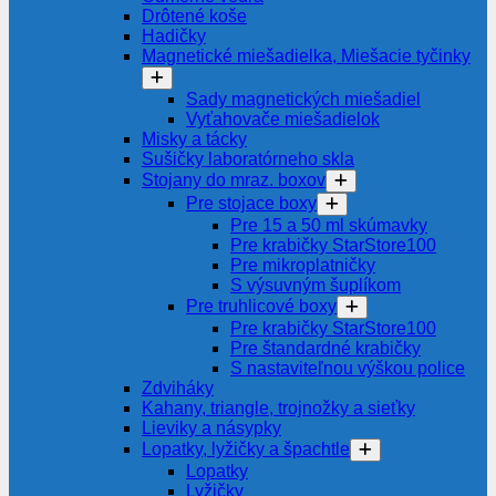
Drôtené koše
Hadičky
Magnetické miešadielka, Miešacie tyčinky
Sady magnetických miešadiel
Vyťahovače miešadielok
Misky a tácky
Sušičky laboratórneho skla
Stojany do mraz. boxov
Pre stojace boxy
Pre 15 a 50 ml skúmavky
Pre krabičky StarStore100
Pre mikroplatničky
S výsuvným šuplíkom
Pre truhlicové boxy
Pre krabičky StarStore100
Pre štandardné krabičky
S nastaviteľnou výškou police
Zdviháky
Kahany, triangle, trojnožky a sieťky
Lieviky a násypky
Lopatky, lyžičky a špachtle
Lopatky
Lyžičky