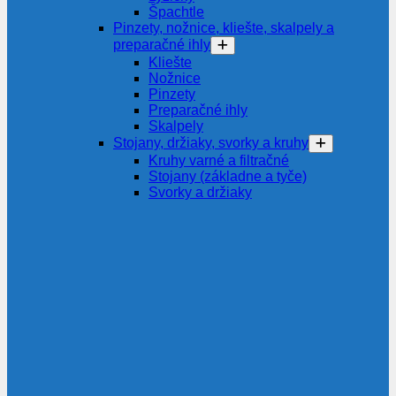
Špachtle
Pinzety, nožnice, kliešte, skalpely a
preparačné ihly
Kliešte
Nožnice
Pinzety
Preparačné ihly
Skalpely
Stojany, držiaky, svorky a kruhy
Kruhy varné a filtračné
Stojany (základne a tyče)
Svorky a držiaky