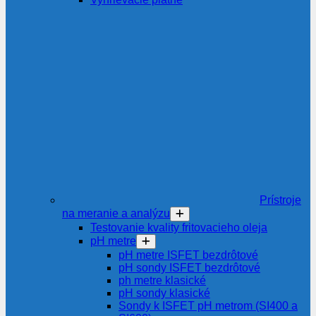
Prístroje
na meranie a analýzu
Testovanie kvality fritovacieho oleja
pH metre
pH metre ISFET bezdrôtové
pH sondy ISFET bezdrôtové
ph metre klasické
pH sondy klasické
Sondy k ISFET pH metrom (SI400 a