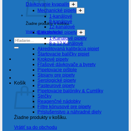
Dávkovanie kvapalín
Mechanické pipety
1-kanálové
8-kanálové
Žiadne produkty v košíku.
12-kanálové
Vrátiť sa do obchodu
Elektronické pipety
1-Kanálové pipety
Hľadať:
8 a 12 Kanálové
Akreditovaná kalibrácia pipiet
Štartovacie balíčky pipiet
Krokové pipety
Fľašové dávkovače a byrety
Pipetovacie pištole
Stojany pre pipety
Serologické pipety
Košík
Pasteurové pipety
Pipetovacie balóniky & Cumlíky
Stričky
Reagenčné nádobky
Filtre kónusové pre pipety
Príslušenstvo a náhradné diely
Žiadne produkty v košíku.
Vrátiť sa do obchodu