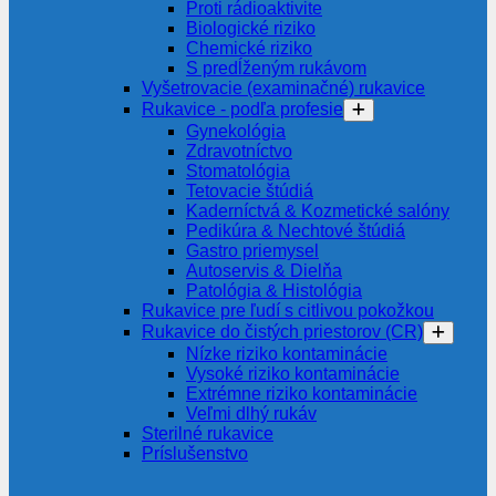
Proti rádioaktivite
Biologické riziko
Chemické riziko
S predĺženým rukávom
Vyšetrovacie (examinačné) rukavice
Rukavice - podľa profesie
Gynekológia
Zdravotníctvo
Stomatológia
Tetovacie štúdiá
Kaderníctvá & Kozmetické salóny
Pedikúra & Nechtové štúdiá
Gastro priemysel
Autoservis & Dielňa
Patológia & Histológia
Rukavice pre ľudí s citlivou pokožkou
Rukavice do čistých priestorov (CR)
Nízke riziko kontaminácie
Vysoké riziko kontaminácie
Extrémne riziko kontaminácie
Veľmi dlhý rukáv
Sterilné rukavice
Príslušenstvo