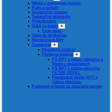
Médiá s gradientom hustoty
Pufre a roztoky
Reagenčné súpravy
Separačné skúmavky
Príslušenstvo
Sitká na bunky
Sady sitiek
Sitká do striekačiek
Membránové filtre
Suspenzie
Negatívna izolácia
Pozitívna izolácia
PŠ RPT s nízkou retenciou s
filtrom v stojančekoch
PŠ RPT s nízkou retenciou
FILTER REFILL
Pipetovacie špičky RPT s
nízkou retenciou
Podporné prístroje na separáciu buniek