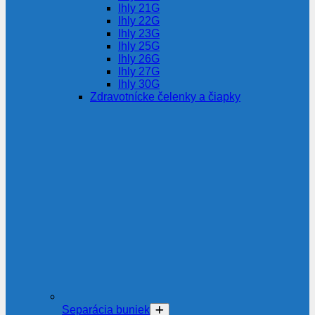
Ihly 21G
Ihly 22G
Ihly 23G
Ihly 25G
Ihly 26G
Ihly 27G
Ihly 30G
Zdravotnícke čelenky a čiapky
Separácia buniek