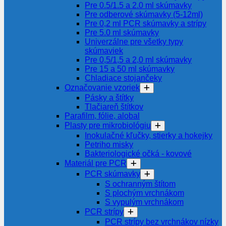
Pre 0.5/1.5 a 2.0 ml skúmavky
Pre odberové skúmavky (5-12ml)
Pre 0,2 ml PCR skúmavky a strípy
Pre 5.0 ml skúmavky
Univerzálne pre všetky typy
skúmaviek
Pre 0,5/1,5 a 2,0 ml skúmavky
Pre 15 a 50 ml skúmavky
Chladiace stojančeky
Označovanie vzoriek
Pásky a štítky
Tlačiareň štítkov
Parafilm, fólie, alobal
Plasty pre mikrobiológiu
Inokulačné kľučky, stierky a hokejky
Petriho misky
Bakteriologické očká - kovové
Materiál pre PCR
PCR skúmavky
S ochranným štítom
S plochým vrchnákom
S vypulým vrchnákom
PCR strípy
PCR strípy bez vrchnákov nízky