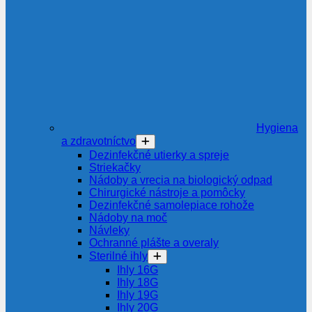
Hygiena
a zdravotníctvo
Dezinfekčné utierky a spreje
Striekačky
Nádoby a vrecia na biologický odpad
Chirurgické nástroje a pomôcky
Dezinfekčné samolepiace rohože
Nádoby na moč
Návleky
Ochranné plášte a overaly
Sterilné ihly
Ihly 16G
Ihly 18G
Ihly 19G
Ihly 20G