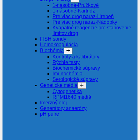
1-násobné-Prúžkové
1-násobné-Kartridž
Pre viac drog naraz-Hrebeň
Pre viac drog naraz-Nádobky
Kvapalné reagencie pre stanovenie
limitov drog
FISH sondy
Hemokoagulácia
Biochémia
Kontroly a kalibrátory
Rýchle testy
Biochemické súpravy
Imunochémia
Serologické súpravy
Genetické médiá
Cytogenetika
RPMI1640 médiá
Imerzný olej
Generátory anaerózy
pH pufre