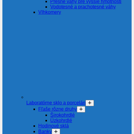
Presné váhy pre vyššie hmotnosti
Vodotesné a prachotesné váhy
Vlhkomery
Laboratórne sklo a porcelán
Fľaše rôzne druhy
Širokohrdlé
Úzkohrdlé
Hodinové sklá
Banky