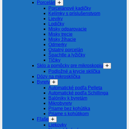
Porcelán
Porcelánové kadičky
Kelímky s príslušenstvom
Lieviky
Lodičky
Misky odparovacie
Misky trecie
Misky žíhacie
Odmerky
Ostatný porcelán
Špachtle a lyžičky
Tĺčiky
Sklo a pomôcky pre mikroskopiu
Podložné a krycie sklíčka
Dózy na mikrosklíčka
Byrety
Automatické podľa Pelleta
Automatické podľa Schillinga
Balóniky k byretám
Mikrobyrety
Priame bez kohútika
Priame s kohútikom
Fľaše
Liekovky