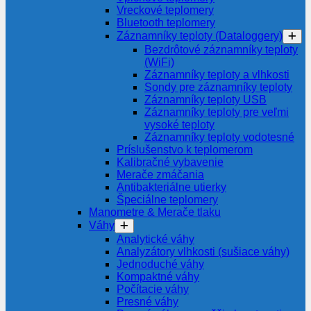
Vreckové teplomery
Bluetooth teplomery
Záznamníky teploty (Dataloggery)
Bezdrôtové záznamníky teploty
(WiFi)
Záznamníky teploty a vlhkosti
Sondy pre záznamníky teploty
Záznamníky teploty USB
Záznamníky teploty pre veľmi
vysoké teploty
Záznamníky teploty vodotesné
Príslušenstvo k teplomerom
Kalibračné vybavenie
Merače zmáčania
Antibakteriálne utierky
Špeciálne teplomery
Manometre & Merače tlaku
Váhy
Analytické váhy
Analyzátory vlhkosti (sušiace váhy)
Jednoduché váhy
Kompaktné váhy
Počítacie váhy
Presné váhy