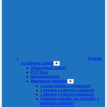
Prístroje
na prípravu vzoriek
Ultrazvukové čističky
PCR boxy
Mikroskopovanie
Magnetické miešačky
1 a viacmiestne s vyhrievaním
1-miestne s externým ovládaním
1-Miestne s interným ovládaním
Ovládacie jednotky pre miešačky s
externým ovládaním