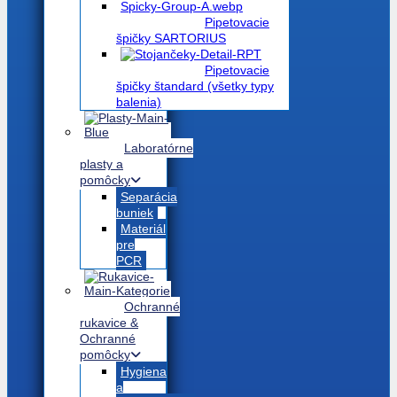
Pipetovacie
špičky SARTORIUS
Pipetovacie
špičky štandard (všetky typy
balenia)
Laboratórne
plasty a
pomôcky
Separácia
buniek
Materiál
pre
PCR
Ochranné
rukavice &
Ochranné
pomôcky
Hygiena
a