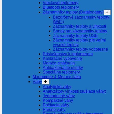
Vreckové teplomery
Bluetooth teplomery
Záznamníky teploty (Dataloggery)
Bezdrôtové záznamníky teploty
(WiFi)
Záznamníky teploty a vlhkosti
Sondy pre záznamníky teploty
Záznamníky teploty USB
Záznamníky teploty pre veľmi
vysoké teploty
Záznamníky teploty vodotesné
Príslušenstvo k teplomerom
Kalibračné vybavenie
Merače zmáčania
Antibakteriálne utierky
Špeciálne teplomery
Manometre & Merače tlaku
Váhy
Analytické váhy
Analyzátory vlhkosti (sušiace váhy)
Jednoduché váhy
Kompaktné váhy
Počítacie váhy
Presné váhy