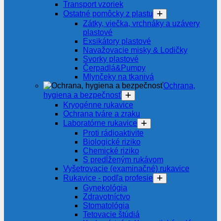
Transport vzoriek
Ostatné pomôcky z plastu
Zátky, viečka, vrchnáky a uzávery
plastové
Exsikátory plastové
Navažovacie misky & Lodičky
Svorky plastové
Čerpadlá&Pumpy
Mlynčeky na tkanivá
Ochrana,
hygiena a bezpečnosť
Kryogénne rukavice
Ochrana tváre a zraku
Laboratórne rukavice
Proti rádioaktivite
Biologické riziko
Chemické riziko
S predĺženým rukávom
Vyšetrovacie (examinačné) rukavice
Rukavice - podľa profesie
Gynekológia
Zdravotníctvo
Stomatológia
Tetovacie štúdiá