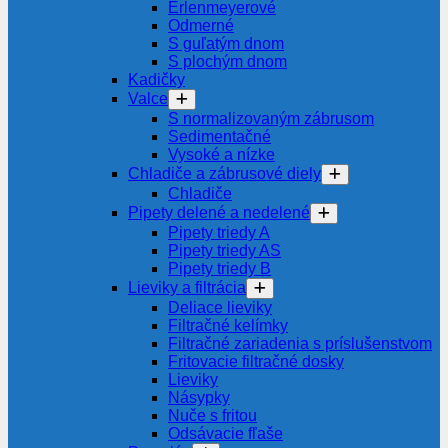
Erlenmeyerové
Odmerné
S guľatým dnom
S plochým dnom
Kadičky
Valce
S normalizovaným zábrusom
Sedimentačné
Vysoké a nízke
Chladiče a zábrusové diely
Chladiče
Pipety delené a nedelené
Pipety triedy A
Pipety triedy AS
Pipety triedy B
Lieviky a filtrácia
Deliace lieviky
Filtračné kelímky
Filtračné zariadenia s príslušenstvom
Fritovacie filtračné dosky
Lieviky
Násypky
Nuče s fritou
Odsávacie fľaše