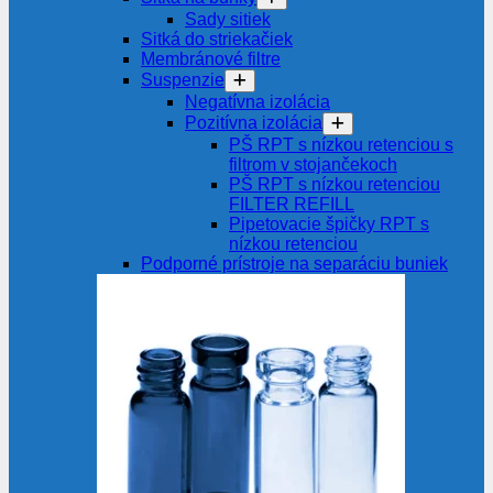
Sady sitiek
Sitká do striekačiek
Membránové filtre
Suspenzie
Negatívna izolácia
Pozitívna izolácia
PŠ RPT s nízkou retenciou s
filtrom v stojančekoch
PŠ RPT s nízkou retenciou
FILTER REFILL
Pipetovacie špičky RPT s
nízkou retenciou
Podporné prístroje na separáciu buniek