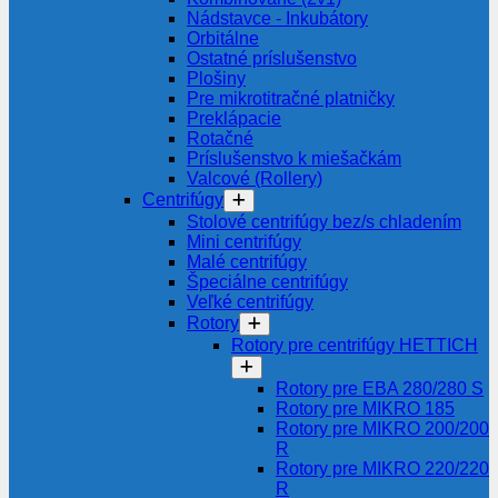
Nádstavce - Inkubátory
Orbitálne
Ostatné príslušenstvo
Plošiny
Pre mikrotitračné platničky
Preklápacie
Rotačné
Príslušenstvo k miešačkám
Valcové (Rollery)
Centrifúgy
Stolové centrifúgy bez/s chladením
Mini centrifúgy
Malé centrifúgy
Špeciálne centrifúgy
Veľké centrifúgy
Rotory
Rotory pre centrifúgy HETTICH
Rotory pre EBA 280/280 S
Rotory pre MIKRO 185
Rotory pre MIKRO 200/200
R
Rotory pre MIKRO 220/220
R