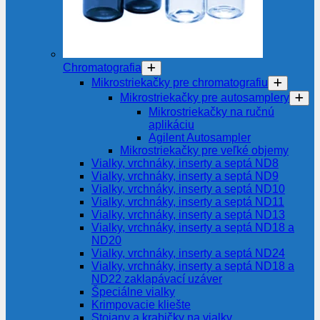
Chromatografia
Mikrostriekačky pre chromatografiu
Mikrostriekačky pre autosamplery
Mikrostriekačky na ručnú
aplikáciu
Agilent Autosampler
Mikrostriekačky pre veľké objemy
Vialky, vrchnáky, inserty a septá ND8
Vialky, vrchnáky, inserty a septá ND9
Vialky, vrchnáky, inserty a septá ND10
Vialky, vrchnáky, inserty a septá ND11
Vialky, vrchnáky, inserty a septá ND13
Vialky, vrchnáky, inserty a septá ND18 a
ND20
Vialky, vrchnáky, inserty a septá ND24
Vialky, vrchnáky, inserty a septá ND18 a
ND22 zaklapávací uzáver
Špeciálne vialky
Krimpovacie kliešte
Stojany a krabičky na vialky