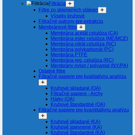
Filtrácia
Filtre zo sklenených vlákien
Výseky kruhové
Filtračné patrony pre extrakciu
Membránové filtre
Membrána acetát celulóza (CA)
Membrána ester celulóza (ME/MCE)
Membrána nitrát celulóza (NC)
Membrána polykarbonát (PC)
Membrána PTFE
Membrána reg. celulóza (RC)
Membrány nylon / polyamid (NY/PA)
Ostatné filtre
Filtračné papiere pre kvalitatívnu analýzu
Kruhové skladané (QA)
Filtračné papiere - Archy
Hárky (QA)
Kruhové štandardné (QA)
Filtračné papiere pre kvantitatívnu analýzu
Kruhové skladané (KA)
Kruhové spevnené (KA)
Kruhové štandardné (KA)