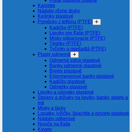
Fľaše plastové ostatné
Kanistre
Nádoby rôzne druhy
Kelímky plastové
Pomôcky z teflónu (PTFE)
Kadičky (PTFE)
Lieviky pre fľaše (PTFE)
Misky odparovacie (PTFE)
Tégliky (PTFE)
Tyčinky a miešadlá (PTFE)
Plasty odmerné
Odmerné valce plastové
Banky odmerné plastové
Byrety plastové
Erlenmeyerové banky plastové
Kadičky plastové
Odmerky plastové
Lieviky a násypky plastové
Stojany a držiaky na lieviky, banky, pipety a
iné
Misky a tácky
Lopatky, lyžičky, špachtle a pinzety plastové
Nádoby odberové
Nosiče na fľaše
Kyvety