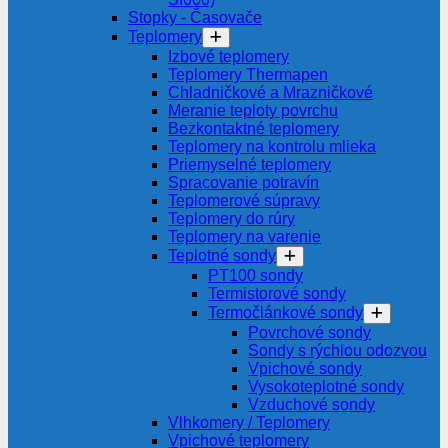
Stopky - Časovače
Teplomery
Izbové teplomery
Teplomery Thermapen
Chladničkové a Mrazničkové
Meranie teploty povrchu
Bezkontaktné teplomery
Teplomery na kontrolu mlieka
Priemyselné teplomery
Spracovanie potravín
Teplomerové súpravy
Teplomery do rúry
Teplomery na varenie
Teplotné sondy
PT100 sondy
Termistorové sondy
Termočlánkové sondy
Povrchové sondy
Sondy s rýchlou odozvou
Vpichové sondy
Vysokoteplotné sondy
Vzduchové sondy
Vlhkomery / Teplomery
Vpichové teplomery