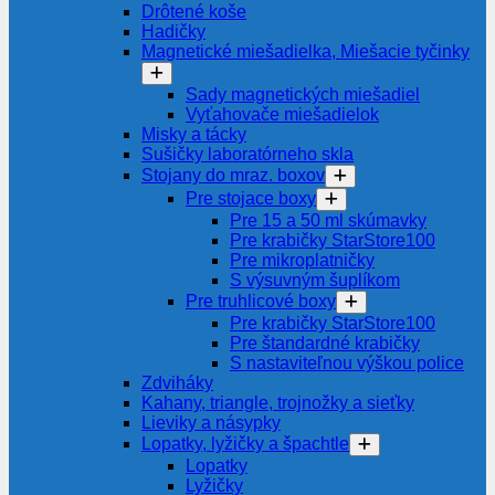
Drôtené koše
Hadičky
Magnetické miešadielka, Miešacie tyčinky
Sady magnetických miešadiel
Vyťahovače miešadielok
Misky a tácky
Sušičky laboratórneho skla
Stojany do mraz. boxov
Pre stojace boxy
Pre 15 a 50 ml skúmavky
Pre krabičky StarStore100
Pre mikroplatničky
S výsuvným šuplíkom
Pre truhlicové boxy
Pre krabičky StarStore100
Pre štandardné krabičky
S nastaviteľnou výškou police
Zdviháky
Kahany, triangle, trojnožky a sieťky
Lieviky a násypky
Lopatky, lyžičky a špachtle
Lopatky
Lyžičky