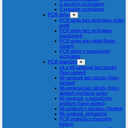
S plochým vrchnákom
S vypulým vrchnákom
PCR strípy
PCR strípy bez vrchnákov nízky
profil
PCR strípy bez vrchnákov
štandardné
PCR strípy pre cyklér Rotor-
Gene®
PCR strípy s pripojenými
vrchnákmi
PCR platničky
24 a 48-jamkové bez obruby
(Non-skirted)
96-jamkové bez obruby (Non-
Skirted)
96-jamkové bez obruby (Non-
skirted) vyvýšené jamky
96-jamkové, s polovičným
profilom (Semi-skirted)
96-jamkové s obrubou (Skirted)
96-jamkové, strihateľné
PCR platničky s čiarovým
kódom