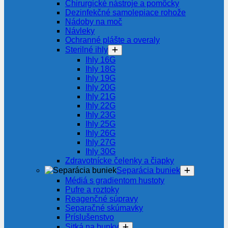
Chirurgické nástroje a pomôcky
Dezinfekčné samolepiace rohože
Nádoby na moč
Návleky
Ochranné plášte a overaly
Sterilné ihly
Ihly 16G
Ihly 18G
Ihly 19G
Ihly 20G
Ihly 21G
Ihly 22G
Ihly 23G
Ihly 25G
Ihly 26G
Ihly 27G
Ihly 30G
Zdravotnícke čelenky a čiapky
Separácia buniek
Médiá s gradientom hustoty
Pufre a roztoky
Reagenčné súpravy
Separačné skúmavky
Príslušenstvo
Sitká na bunky