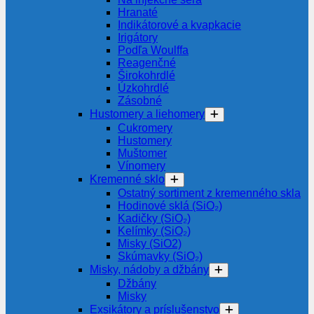
Hranaté
Indikátorové a kvapkacie
Irigátory
Podľa Woulffa
Reagenčné
Širokohrdlé
Úzkohrdlé
Zásobné
Hustomery a liehomery
Cukromery
Hustomery
Muštomer
Vínomery
Kremenné sklo
Ostatný sortiment z kremenného skla
Hodinové sklá (SiO₂)
Kadičky (SiO₂)
Kelímky (SiO₂)
Misky (SiO2)
Skúmavky (SiO₂)
Misky, nádoby a džbány
Džbány
Misky
Exsikátory a príslušenstvo