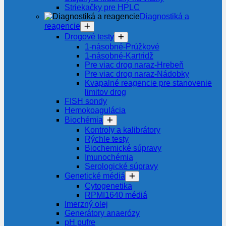
Striekačky pre HPLC
Diagnostiká a
reagencie
Drogové testy
1-násobné-Prúžkové
1-násobné-Kartridž
Pre viac drog naraz-Hrebeň
Pre viac drog naraz-Nádobky
Kvapalné reagencie pre stanovenie
limitov drog
FISH sondy
Hemokoagulácia
Biochémia
Kontroly a kalibrátory
Rýchle testy
Biochemické súpravy
Imunochémia
Serologické súpravy
Genetické médiá
Cytogenetika
RPMI1640 médiá
Imerzný olej
Generátory anaerózy
pH pufre