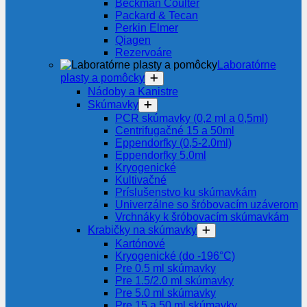
Beckman Coulter
Packard & Tecan
Perkin Elmer
Qiagen
Rezervoáre
Laboratórne
plasty a pomôcky
Nádoby a Kanistre
Skúmavky
PCR skúmavky (0,2 ml a 0,5ml)
Centrifugačné 15 a 50ml
Eppendorfky (0,5-2.0ml)
Eppendorfky 5.0ml
Kryogenické
Kultivačné
Príslušenstvo ku skúmavkám
Univerzálne so šróbovacím uzáverom
Vrchnáky k šróbovacím skúmavkám
Krabičky na skúmavky
Kartónové
Kryogenické (do -196°C)
Pre 0.5 ml skúmavky
Pre 1.5/2.0 ml skúmavky
Pre 5.0 ml skúmavky
Pre 15 a 50 ml skúmavky