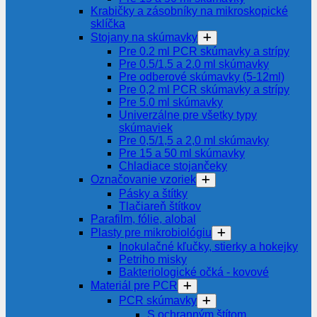
Krabičky a zásobníky na mikroskopické
sklíčka
Stojany na skúmavky
Pre 0.2 ml PCR skúmavky a strípy
Pre 0.5/1.5 a 2.0 ml skúmavky
Pre odberové skúmavky (5-12ml)
Pre 0,2 ml PCR skúmavky a strípy
Pre 5.0 ml skúmavky
Univerzálne pre všetky typy
skúmaviek
Pre 0,5/1,5 a 2,0 ml skúmavky
Pre 15 a 50 ml skúmavky
Chladiace stojančeky
Označovanie vzoriek
Pásky a štítky
Tlačiareň štítkov
Parafilm, fólie, alobal
Plasty pre mikrobiológiu
Inokulačné kľučky, stierky a hokejky
Petriho misky
Bakteriologické očká - kovové
Materiál pre PCR
PCR skúmavky
S ochranným štítom