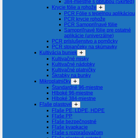
384-miestne s obrubou (Skirted)
Krycie fólie a rohože
PCR Fólie s tepelnou aplikáciou
PCR krycie rohože
PCR Samopriľnavé fólie
Samopriľnavé fólie pre ostatné
aplikácie (univerzálne)
PCR príslušenstvo a pomôcky
PCR stojančeky na skúmavky
Kultivácia buniek
Kultivačné misky
Kultivačné nádobky
Kultivačné platničky
Škrabky na bunky
Mikroplatničky
Štandardné 96-miestne
Hlboké 96-miestne
Hlboké 384-miestne
Fľaše plastové
Fľaše PE, LDPE, HDPE
Fľaše PP
Fľaše bezpečnostné
Fľaše kvapkacie
Fľaše s rozprašovačom