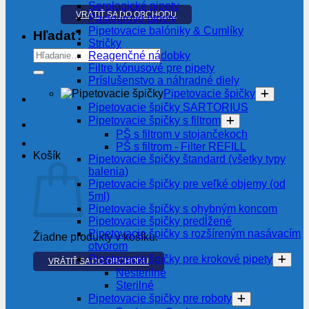
Serologické pipety
VRÁTIŤ SA DO OBCHODU
Pasteurové pipety
Pipetovacie balóniky & Cumlíky
Hľadať:
Stričky
Reagenčné nádobky
Filtre kónusové pre pipety
Príslušenstvo a náhradné diely
Pipetovacie špičky
Pipetovacie špičky SARTORIUS
Pipetovacie špičky s filtrom
PŠ s filtrom v stojančekoch
PŠ s filtrom - Filter REFILL
Košík
Pipetovacie špičky štandard (všetky typy
balenia)
Pipetovacie špičky pre veľké objemy (od
5ml)
Pipetovacie špičky s ohybným koncom
Pipetovacie špičky predĺžené
Pipetovacie špičky s rozšíreným nasávacím
Žiadne produkty v košíku.
otvorom
Pipetovacie špičky pre krokové pipety
VRÁTIŤ SA DO OBCHODU
Nesterilné
Sterilné
Pipetovacie špičky pre roboty