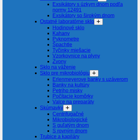
Exsikátory s úzkym dnom podľa
normy 12491
Exsikátory so širokým dnom
Ostatné laboratórne sklo
Hodinové sklo
Kahany
Pyknometre
Špachtle
Tyčinky miešacie
Vzorkovnice na plyny
Zvony
Sklo na váženie
Sklo pre mikrobiológiu
Erlenmeyerove banky s uzáverom
Banky na kultúry
Petriho misky
Počítacie komôrky
Valce na preparáty
Skúmavky
Centrifugačné
Mikrobiologické
S guľatým dnom
S rovným dnom
Trubice a kapiláry