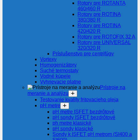
Rotory pre ROTANTA
460/460 R
Rotory pre ROTINA
380/380 R
Rotory pre ROTINA
420/420 R
Rotory pre ROTOFIX 32 A
Rotory pre UNIVERSAL
320/320 R
Príslušenstvo pre centrifúgy
Vortexy
Homogenizátory
Suché termostaty
Vodné kúpele
Vyhrievacie platne
Prístroje na
meranie a analýzu
Testovanie kvality fritovacieho oleja
pH metre
pH metre ISFET bezdrôtové
pH sondy ISFET bezdrôtové
ph metre klasické
pH sondy klasické
Sondy k ISFET pH metrom (SI400 a
SI600)