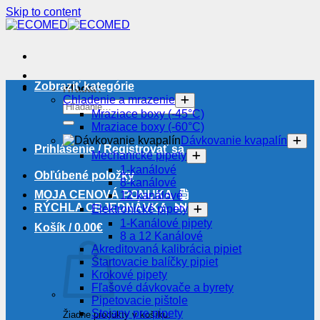
Skip to content
Zobraziť kategórie
Hľadať:
Chladenie a mrazenie
Mraziace boxy (-45°C)
Mraziace boxy (-60°C)
Dávkovanie kvapalín
Prihlásenie / Registrovať sa
Mechanické pipety
1-kanálové
Obľúbené položky
8-kanálové
MOJA CENOVÁ PONUKA
12-kanálové
RÝCHLA OBJEDNÁVKA
Elektronické pipety
1-Kanálové pipety
Košík /
0.00
€
8 a 12 Kanálové
Akreditovaná kalibrácia pipiet
Štartovacie balíčky pipiet
Krokové pipety
Fľašové dávkovače a byrety
Pipetovacie pištole
Stojany pre pipety
Žiadne produkty v košíku.