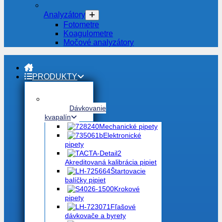
Analyzátory
Fotometre
Koagulometre
Močové analyzátory
PRODUKTY
Dávkovanie
kvapalín
Mechanické pipety
Elektronické
pipety
Akreditovaná kalibrácia pipiet
Štartovacie
balíčky pipiet
Krokové
pipety
Fľašové
dávkovače a byrety