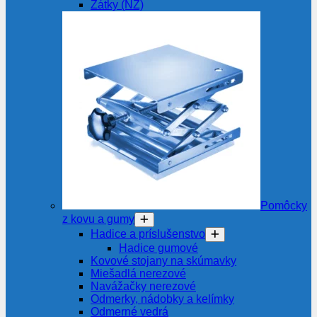
Zátky (NZ)
Pomôcky
z kovu a gumy
Hadice a príslušenstvo
Hadice gumové
Kovové stojany na skúmavky
Miešadlá nerezové
Navážačky nerezové
Odmerky, nádobky a kelímky
Odmerné vedrá