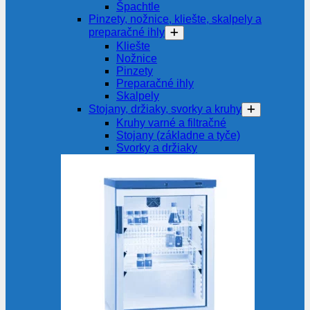
Špachtle
Pinzety, nožnice, kliešte, skalpely a
preparačné ihly
Kliešte
Nožnice
Pinzety
Preparačné ihly
Skalpely
Stojany, držiaky, svorky a kruhy
Kruhy varné a filtračné
Stojany (základne a tyče)
Svorky a držiaky