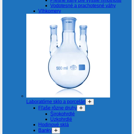
Presné váhy pre vyššie hmotnosti
Vodotesné a prachotesné váhy
Vlhkomery
Laboratórne sklo a porcelán
Fľaše rôzne druhy
Širokohrdlé
Úzkohrdlé
Hodinové sklá
Banky