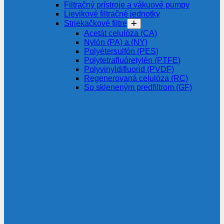
Filtračný prístroje a vákuové pumpy
Lievikové filtračné jednotky
Striekačkové filtre
Acetát celulóza (CA)
Nylón (PA) a (NY)
Polyétersulfón (PES)
Polytetrafluóretylén (PTFE)
Polyvinyldifluorid (PVDF)
Regenerovaná celulóza (RC)
So skleneným predfiltrom (GF)