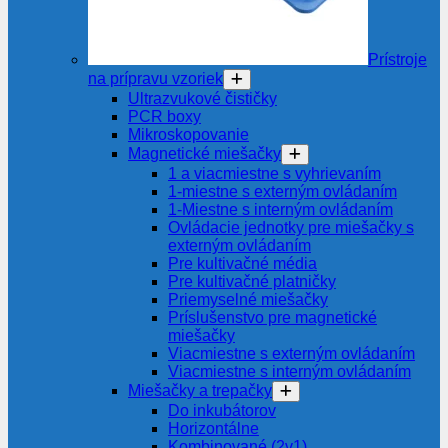
Prístroje
na prípravu vzoriek
Ultrazvukové čističky
PCR boxy
Mikroskopovanie
Magnetické miešačky
1 a viacmiestne s vyhrievaním
1-miestne s externým ovládaním
1-Miestne s interným ovládaním
Ovládacie jednotky pre miešačky s
externým ovládaním
Pre kultivačné média
Pre kultivačné platničky
Priemyselné miešačky
Príslušenstvo pre magnetické
miešačky
Viacmiestne s externým ovládaním
Viacmiestne s interným ovládaním
Miešačky a trepačky
Do inkubátorov
Horizontálne
Kombinované (2v1)