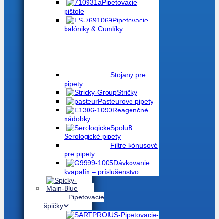
Pipetovacie
pištole
Pipetovacie
balóniky & Cumlíky
Stojany pre
pipety
Stričky
Pasteurové pipety
Reagenčné
nádobky
Serologické pipety
Filtre kónusové
pre pipety
Dávkovanie
kvapalín – príslušenstvo
Pipetovacie
špičky