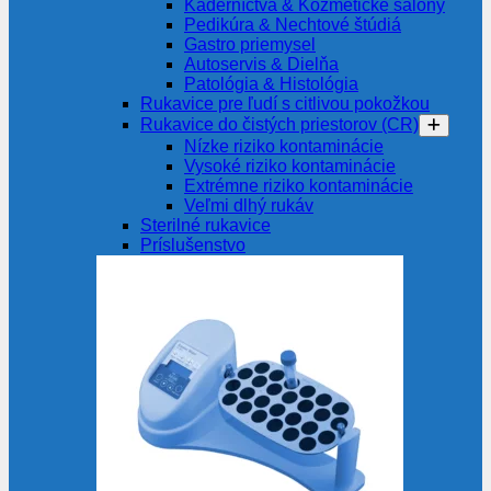
Kaderníctvá & Kozmetické salóny
Pedikúra & Nechtové štúdiá
Gastro priemysel
Autoservis & Dielňa
Patológia & Histológia
Rukavice pre ľudí s citlivou pokožkou
Rukavice do čistých priestorov (CR)
Nízke riziko kontaminácie
Vysoké riziko kontaminácie
Extrémne riziko kontaminácie
Veľmi dlhý rukáv
Sterilné rukavice
Príslušenstvo