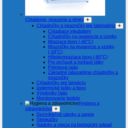
Chladenie, mrazenie a ohrev
Chladničky a mrazničky pre laboratória
Chladiace inkubátory
Chladničky na reagencie a vzorky
Mraziace boxy (-40°C)
Mrazničky na reagencie a vzorky
(-18°C)
Hlbokomraziace boxy (-80°C)
Pre prchavé a horľavé látky
Prémiová rada
Základné laboratórne chladničky a
mrazničky
Chladničky pre farmáciu
Izotermické tašky a boxy
Výrobníky ľadu
Monitorovanie teploty
Hygiena a
zdravotníctvo
Dezinfekčné utierky a spreje
Striekačky
Nádoby a vrecia na biologický odpad