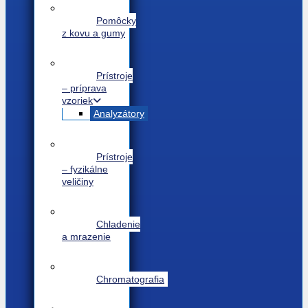
Pomôcky
z kovu a gumy
Prístroje
– príprava
vzoriek
Analyzátory
Prístroje
– fyzikálne
veličiny
Chladenie
a mrazenie
Chromatografia