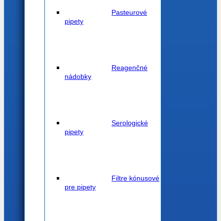
Pasteurové
pipety
Reagenčné
nádobky
Serologické
pipety
Filtre kónusové
pre pipety