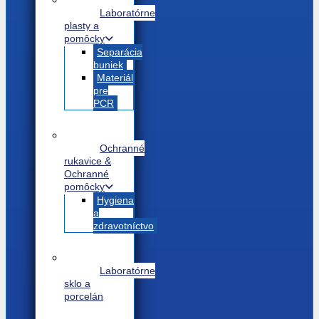
Laboratórne
plasty a
pomôcky
Separácia
buniek
Materiál
pre
PCR
Ochranné
rukavice &
Ochranné
pomôcky
Hygiena
a
zdravotníctvo
Laboratórne
sklo a
porcelán