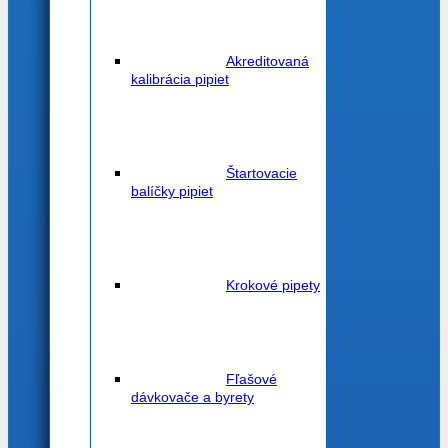
Akreditovaná
kalibrácia pipiet
Štartovacie
balíčky pipiet
Krokové pipety
Fľašové
dávkovače a byrety