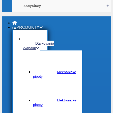
Žiadne produkty v košíku.
Analyzátory
Vrátiť sa do obchodu
PRODUKTY
Dávkovanie
kvapalín
Mechanické
pipety
Elektronické
pipety