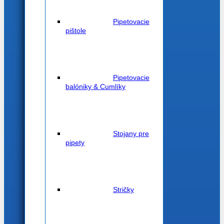
Pipetovacie
pištole
Pipetovacie
balóniky & Cumlíky
Stojany pre
pipety
Stričky