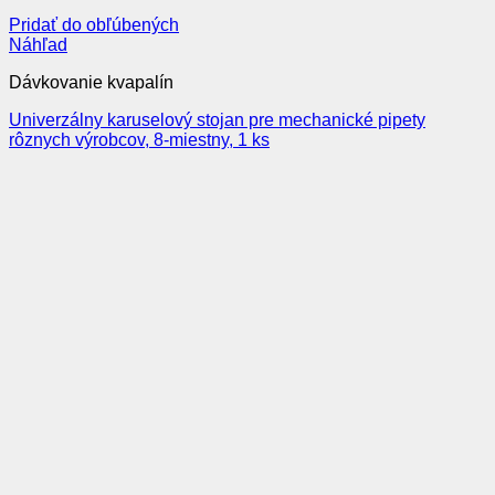
Pridať do obľúbených
Náhľad
Dávkovanie kvapalín
Univerzálny karuselový stojan pre mechanické pipety
rôznych výrobcov, 8-miestny, 1 ks