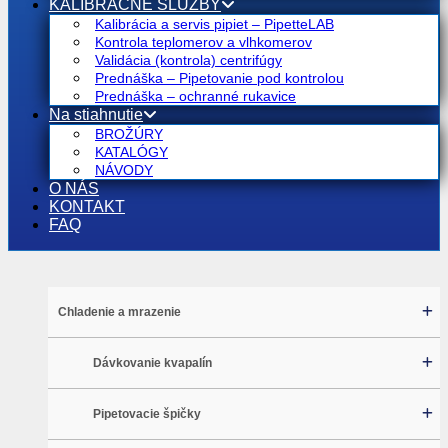
KALIBRAČNÉ SLUŽBY
Kalibrácia a servis pipiet – PipetteLAB
Kontrola teplomerov a vlhkomerov
Validácia (kontrola) centrifúgy
Prednáška – Pipetovanie pod kontrolou
Prednáška – ochranné rukavice
Na stiahnutie
BROŽÚRY
KATALÓGY
NÁVODY
O NÁS
KONTAKT
FAQ
Chladenie a mrazenie
Dávkovanie kvapalín
Pipetovacie špičky