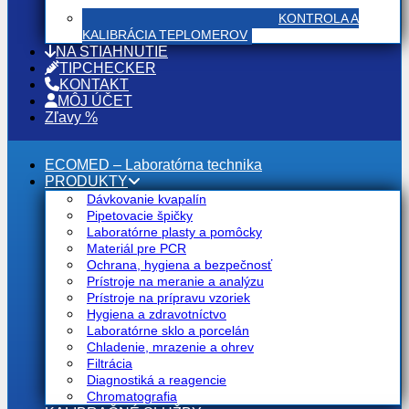
KONTROLA A
KALIBRÁCIA TEPLOMEROV
NA STIAHNUTIE
TIPCHECKER
KONTAKT
MÔJ ÚČET
Zľavy %
ECOMED – Laboratórna technika
PRODUKTY
Dávkovanie kvapalín
Pipetovacie špičky
Laboratórne plasty a pomôcky
Materiál pre PCR
Ochrana, hygiena a bezpečnosť
Prístroje na meranie a analýzu
Prístroje na prípravu vzoriek
Hygiena a zdravotníctvo
Laboratórne sklo a porcelán
Chladenie, mrazenie a ohrev
Filtrácia
Diagnostiká a reagencie
Chromatografia