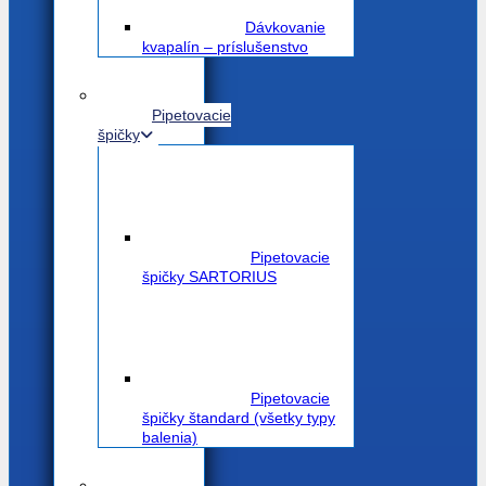
Dávkovanie
kvapalín – príslušenstvo
Pipetovacie
špičky
Pipetovacie
špičky SARTORIUS
Pipetovacie
špičky štandard (všetky typy
balenia)