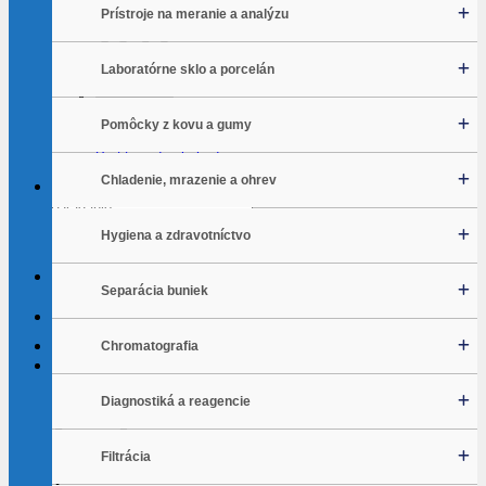
Prístroje na meranie a analýzu
Laboratórne sklo a porcelán
Žiadne produkty v košíku.
Pomôcky z kovu a gumy
Vrátiť sa do obchodu
Chladenie, mrazenie a ohrev
Hľadať:
Hygiena a zdravotníctvo
Separácia buniek
Chromatografia
Košík
Diagnostiká a reagencie
Filtrácia