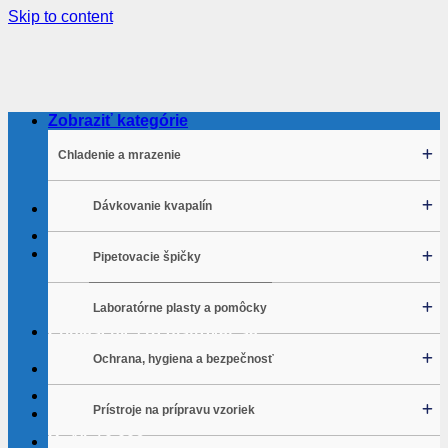
Skip to content
Zobraziť kategórie
Chladenie a mrazenie
Dávkovanie kvapalín
Hľadať:
Pipetovacie špičky
Laboratórne plasty a pomôcky
Prihlásenie / Registrovať sa
Ochrana, hygiena a bezpečnosť
Obľúbené položky
Moja cenová ponuka
Prístroje na prípravu vzoriek
Rýchla objednávka
Košík /
0.00
€