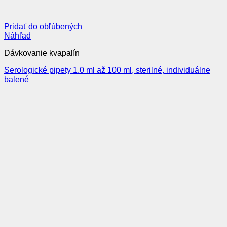
Pridať do obľúbených
Náhľad
Dávkovanie kvapalín
Serologické pipety 1.0 ml až 100 ml, sterilné, individuálne
balené