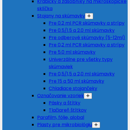
Krabičky a zásobníky na mikroskopické
sklíčka
Stojany na skúmavky
Pre 0.2 ml PCR skúmavky a strípy
Pre 0.5/1.5 a 2.0 ml skúmavky
Pre odberové skúmavky (5-12ml)
Pre 0,2 ml PCR skúmavky a strípy
Pre 5.0 ml skúmavky
Univerzálne pre všetky typy
skúmaviek
Pre 0,5/1,5 a 2,0 ml skúmavky
Pre 15 a 50 ml skúmavky
Chladiace stojančeky
Označovanie vzoriek
Pásky a štítky
Tlačiareň štítkov
Parafilm, fólie, alobal
Plasty pre mikrobiológiu