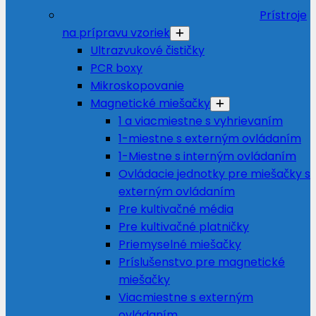
Prístroje
na prípravu vzoriek
Ultrazvukové čističky
PCR boxy
Mikroskopovanie
Magnetické miešačky
1 a viacmiestne s vyhrievaním
1-miestne s externým ovládaním
1-Miestne s interným ovládaním
Ovládacie jednotky pre miešačky s
externým ovládaním
Pre kultivačné média
Pre kultivačné platničky
Priemyselné miešačky
Príslušenstvo pre magnetické
miešačky
Viacmiestne s externým
ovládaním