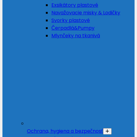
Exsikátory plastové
Navažovacie misky & Lodičky
Svorky plastové
Čerpadlá&Pumpy
Mlynčeky na tkanivá
Ochrana, hygiena a bezpečnosť