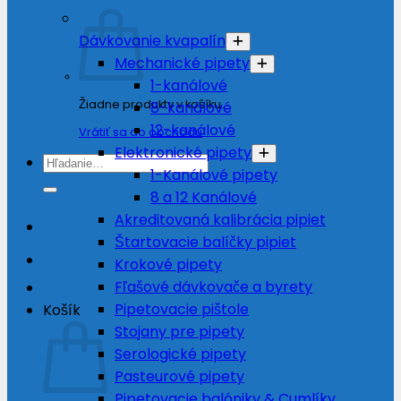
Dávkovanie kvapalín
Mechanické pipety
1-kanálové
Žiadne produkty v košíku.
8-kanálové
12-kanálové
Vrátiť sa do obchodu
Elektronické pipety
Hľadať:
1-Kanálové pipety
8 a 12 Kanálové
Akreditovaná kalibrácia pipiet
Štartovacie balíčky pipiet
Krokové pipety
Fľašové dávkovače a byrety
Pipetovacie pištole
Košík
Stojany pre pipety
Serologické pipety
Pasteurové pipety
Pipetovacie balóniky & Cumlíky