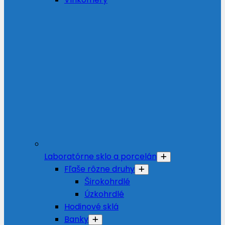
Laboratórne sklo a porcelán
Fľaše rôzne druhy
Širokohrdlé
Úzkohrdlé
Hodinové sklá
Banky