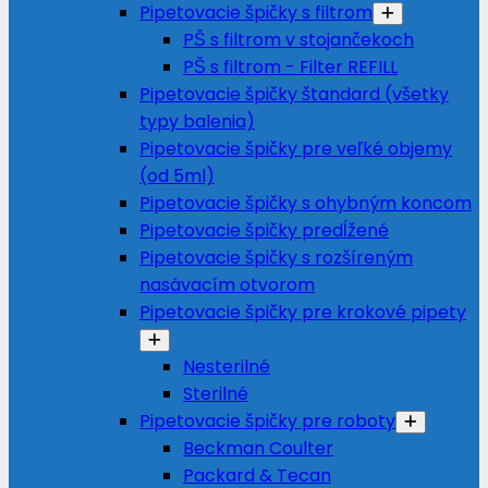
Pipetovacie špičky s filtrom
PŠ s filtrom v stojančekoch
PŠ s filtrom - Filter REFILL
Pipetovacie špičky štandard (všetky
typy balenia)
Pipetovacie špičky pre veľké objemy
(od 5ml)
Pipetovacie špičky s ohybným koncom
Pipetovacie špičky predĺžené
Pipetovacie špičky s rozšíreným
nasávacím otvorom
Pipetovacie špičky pre krokové pipety
Nesterilné
Sterilné
Pipetovacie špičky pre roboty
Beckman Coulter
Packard & Tecan