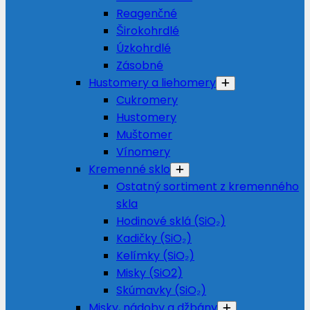
Reagenčné
Širokohrdlé
Úzkohrdlé
Zásobné
Hustomery a liehomery
Cukromery
Hustomery
Muštomer
Vínomery
Kremenné sklo
Ostatný sortiment z kremenného
skla
Hodinové sklá (SiO₂)
Kadičky (SiO₂)
Kelímky (SiO₂)
Misky (SiO2)
Skúmavky (SiO₂)
Misky, nádoby a džbány