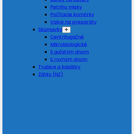
Petriho misky
Počítacie komôrky
Valce na preparáty
Skúmavky
Centrifugačné
Mikrobiologické
S guľatým dnom
S rovným dnom
Trubice a kapiláry
Zátky (NZ)