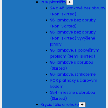
PCR platničky
24 a 48-jamkové bez obruby
(Non-skirted)
96-jamkové bez obruby
(Non-Skirted)
96-jamkové bez obruby
(Non-skirted) vyvýšené
jamky
96-jamkové, s polovičným
profilom (Semi-skirted)
96-jamkové s obrubou
(Skirted)
96-jamkové, strihateľné
PCR platničky s čiarovým
kódom
384-miestne s obrubou
(Skirted)
Krycie fólie a rohože