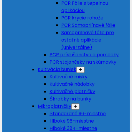
PCR Fólie s tepelnou
aplikáciou
PCR krycie rohože
PCR Samopriľnavé fólie
Samopriľnavé fólie pre
ostatné aplikácie
(univerzálne)
PCR príslušenstvo a pomôcky
PCR stojančeky na skúmavky
Kultivácia buniek
Kultivačné misky
Kultivačné nádobky
Kultivačné platničky
Škrabky na bunky
Mikroplatničky
Štandardné 96-miestne
Hlboké 96-miestne
Hlboké 384-miestne