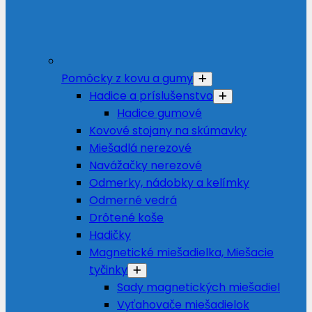
Pomôcky z kovu a gumy
Hadice a príslušenstvo
Hadice gumové
Kovové stojany na skúmavky
Miešadlá nerezové
Navážačky nerezové
Odmerky, nádobky a kelímky
Odmerné vedrá
Drôtené koše
Hadičky
Magnetické miešadielka, Miešacie
tyčinky
Sady magnetických miešadiel
Vyťahovače miešadielok