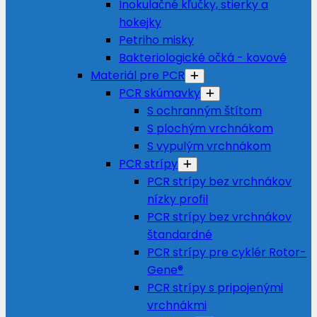
Inokulačné kľučky, stierky a
hokejky
Petriho misky
Bakteriologické očká - kovové
Materiál pre PCR
PCR skúmavky
S ochranným štítom
S plochým vrchnákom
S vypulým vrchnákom
PCR strípy
PCR strípy bez vrchnákov
nízky profil
PCR strípy bez vrchnákov
štandardné
PCR strípy pre cyklér Rotor-
Gene®
PCR strípy s pripojenými
vrchnákmi