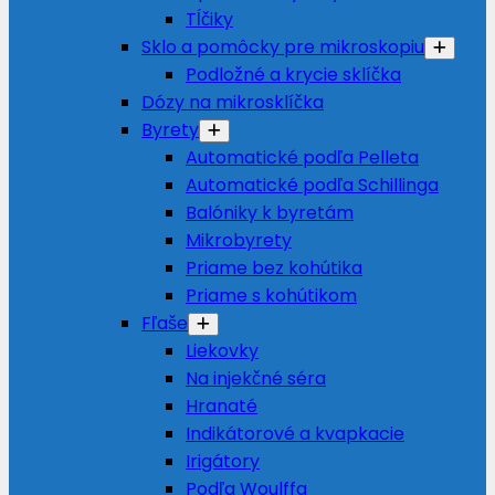
Tĺčiky
Sklo a pomôcky pre mikroskopiu
Podložné a krycie sklíčka
Dózy na mikrosklíčka
Byrety
Automatické podľa Pelleta
Automatické podľa Schillinga
Balóniky k byretám
Mikrobyrety
Priame bez kohútika
Priame s kohútikom
Fľaše
Liekovky
Na injekčné séra
Hranaté
Indikátorové a kvapkacie
Irigátory
Podľa Woulffa