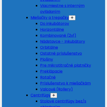
Viacmiestne s interným
ovládaním
Miešačky a trepačky
Do inkubátorov
Horizontálne
Kombinované (2v1)
Nádstavce - Inkubátory
Orbitálne
Ostatné príslušenstvo
Plošiny
Pre mikrotitračné platničky
Preklápacie
Rotačné
Príslušenstvo k miešačkám
Valcové (Rollery)
Centrifúgy
Stolové centrifúgy bez/s