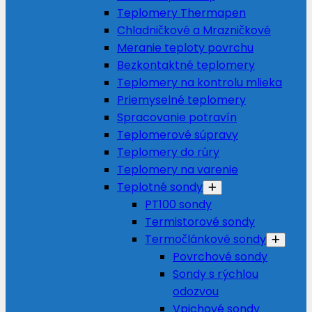
Teplomery Thermapen
Chladničkové a Mrazničkové
Meranie teploty povrchu
Bezkontaktné teplomery
Teplomery na kontrolu mlieka
Priemyselné teplomery
Spracovanie potravín
Teplomerové súpravy
Teplomery do rúry
Teplomery na varenie
Teplotné sondy
PT100 sondy
Termistorové sondy
Termočlánkové sondy
Povrchové sondy
Sondy s rýchlou
odozvou
Vpichové sondy