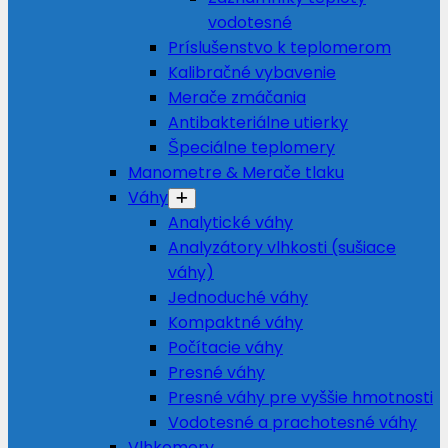
vodotesné
Príslušenstvo k teplomerom
Kalibračné vybavenie
Merače zmáčania
Antibakteriálne utierky
Špeciálne teplomery
Manometre & Merače tlaku
Váhy
Analytické váhy
Analyzátory vlhkosti (sušiace
váhy)
Jednoduché váhy
Kompaktné váhy
Počítacie váhy
Presné váhy
Presné váhy pre vyššie hmotnosti
Vodotesné a prachotesné váhy
Vlhkomery