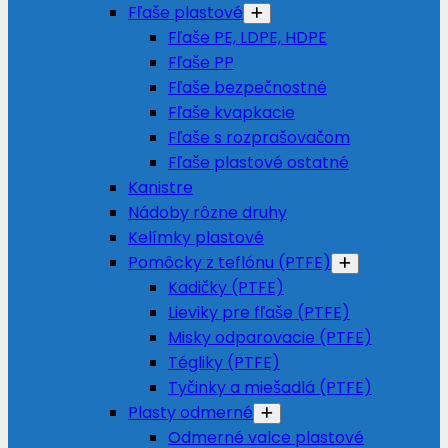
Fľaše plastové
Fľaše PE, LDPE, HDPE
Fľaše PP
Fľaše bezpečnostné
Fľaše kvapkacie
Fľaše s rozprašovačom
Fľaše plastové ostatné
Kanistre
Nádoby rôzne druhy
Kelímky plastové
Pomôcky z teflónu (PTFE)
Kadičky (PTFE)
Lieviky pre fľaše (PTFE)
Misky odparovacie (PTFE)
Tégliky (PTFE)
Tyčinky a miešadlá (PTFE)
Plasty odmerné
Odmerné valce plastové