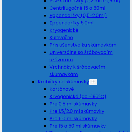
PCR skúmavky (0,2 ml a 0,5ml)
Centrifugačné 15 a 50ml
Eppendorfky (0,5-2.0ml)
Eppendorfky 5.0ml
Kryogenické
Kultivačné
Príslušenstvo ku skúmavkám
Univerzálne so šróbovacím
uzáverom
Vrchnáky k šróbovacím
skúmavkám
Krabičky na skúmavky
Kartónové
Kryogenické (do -196°C)
Pre 0.5 ml skúmavky
Pre 1.5/2.0 ml skúmavky
Pre 5.0 ml skúmavky
Pre 15 a 50 ml skúmavky