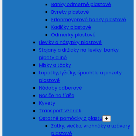
Banky odmerné plastové
Byrety plastové
Erlenmeyerové banky plastové
Kadičky plastové
Odmerky plastové
Lieviky a násypky plastové
Stojany a držiaky na lieviky, banky,
pipety a iné
Misky a tácky
Lopatky, lyžičky, špachtle a pinzety
plastové
Nádoby odberové
Nosiče na fľaše
Kyvety
Transport vzoriek
Ostatné pomôcky z plastu
Zátky, viečka, vrchnáky a uzávery
plastové