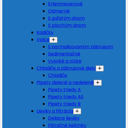
Erlenmeyerové
Odmerné
S guľatým dnom
S plochým dnom
Kadičky
Valce
S normalizovaným zábrusom
Sedimentačné
Vysoké a nízke
Chladiče a zábrusové diely
Chladiče
Pipety delené a nedelené
Pipety triedy A
Pipety triedy AS
Pipety triedy B
Lieviky a filtrácia
Deliace lieviky
Filtračné kelímky