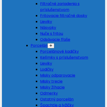
Filtračné zariadenia s
príslušenstvom
Fritovacie filtračné dosky
Lieviky
Násypky
Nuče s fritou
Odsávacie fľaše
Porcelán
Porcelánové kadičky
Kelímky s príslušenstvom
Lieviky
Lodičky
Misky odparovacie
Misky trecie
Misky žíhacie
Odmerky
Ostatný porcelán
Špachtle a lyžičky