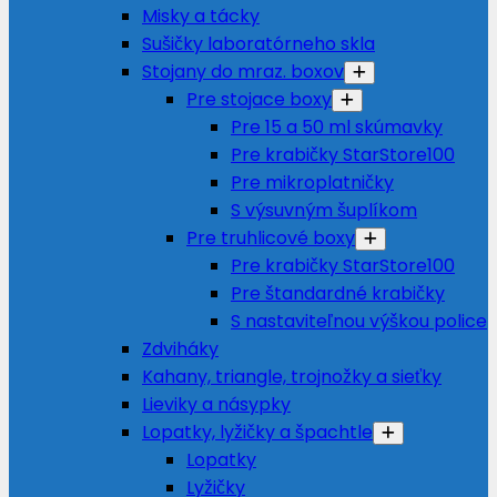
Misky a tácky
Sušičky laboratórneho skla
Stojany do mraz. boxov
Pre stojace boxy
Pre 15 a 50 ml skúmavky
Pre krabičky StarStore100
Pre mikroplatničky
S výsuvným šuplíkom
Pre truhlicové boxy
Pre krabičky StarStore100
Pre štandardné krabičky
S nastaviteľnou výškou police
Zdviháky
Kahany, triangle, trojnožky a sieťky
Lieviky a násypky
Lopatky, lyžičky a špachtle
Lopatky
Lyžičky