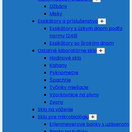
Džbány
Misky
Exsikátory a príslušenstvo
Exsikátory s úzkym dnom podľa
normy 12491
Exsikátory so širokým dnom
Ostatné laboratórne sklo
Hodinové sklo
Kahany
Pyknometre
Špachtle
Tyčinky miešacie
Vzorkovnice na plyny
Zvony
Sklo na váženie
Sklo pre mikrobiológiu
Erlenmeyerove banky s uzáverom
Banky na kultúry