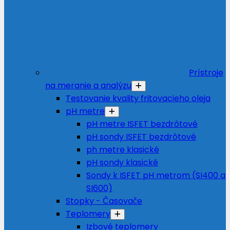
Prístroje
na meranie a analýzu
Testovanie kvality fritovacieho oleja
pH metre
pH metre ISFET bezdrôtové
pH sondy ISFET bezdrôtové
ph metre klasické
pH sondy klasické
Sondy k ISFET pH metrom (SI400 a
SI600)
Stopky - Časovače
Teplomery
Izbové teplomery